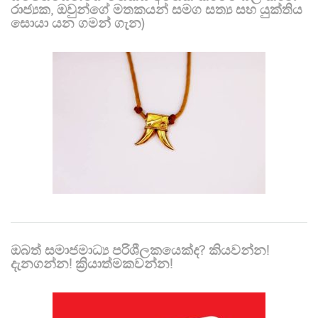
රාජ්‍යක, ඔවුන්ගේ මතකයන් සමග සත්‍ය සහ යුක්තිය
සොයා යන ගමන් ගැන)
ඔබත් සමාජමාධ්‍ය පරිශීලකයෙක්ද? කියවන්න!
දැනගන්න! ක්‍රියාත්මකවන්න!