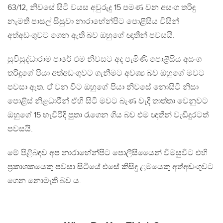
63/12, නිවසේ සිටි වයස අවුරුදු 15 පමණ වන අසංග තරිඳු
නැමති පාසල් සිසුවා නාරාහේන්පිට පොළීසිය විසින්
අත්අඩංගුවට ගෙන ඇති බව ඔහුගේ ඥාතීන් පවසයි.
සුවිසුද්ධාරාම පාරේ එම නිවසට අද පැමිණි පොළීසිය අසංග
තරිඳුගේ පියා අත්අඩංගුවට ගැනීමට අවශ්‍ය බව ඔහුගේ මවට
පවසා ඇත. ඒ වන විට ඔහුගේ පියා නිවසේ නොසිටි නිසා
පොළිස් නිළධාරීන් ඒහි සිටි මවට බැණ වැදී තාත්තා වෙනුවට
ඔහුගේ 15 හැවිරිදි පුතා රැගෙන ගිය බව එම ඥාතීන් වැඩිදුරටත්
පවසයි.
මේ පිළිබඳව අප නාරාහේන්පිට පොලීසියෛන් විමසුවිට එහි
ප්‍රකාශකයෙකු පවසා සිටියේ එසේ කිසිදු ළමයෙකු අත්අඩංගුවට
ගෙන නොමැති බව ය.