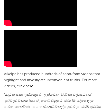
Vikalpa has produced hundreds of short-form videos that
highlight and investigate inconvenient truths. For more
videos,
click here
.
"කටුක සත්‍ය ඉස්මතුකර දැක්වෙන වාර්තා වැඩසටහන්,
පුරවැසි වෘතාන්තයන්, කෙටි චිත්‍රපට මෙන්ම දේශපාලන
සංවාද, සාකච්ඡා, සිය ගණනක් විකල්ප පුරවැසි වෙබ් අඩවිය