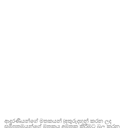
ආදරණීයන්ගේ මතකයන් (අතුරුදහන් කරන ලද
සමීපතමයන්ගේ මතකය අමතක කිරීමට බල කරන