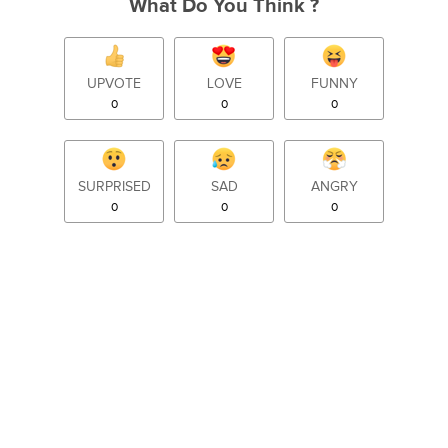
What Do You Think ?
UPVOTE
LOVE
FUNNY
0
0
0
SURPRISED
SAD
ANGRY
0
0
0