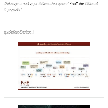
නිශ්පාදනය කර ඇත. පිවිසෙන්න අපගේ
YouTube
වීඩියෝ
චැනලයට."
ආරක්ෂාවන්න..!