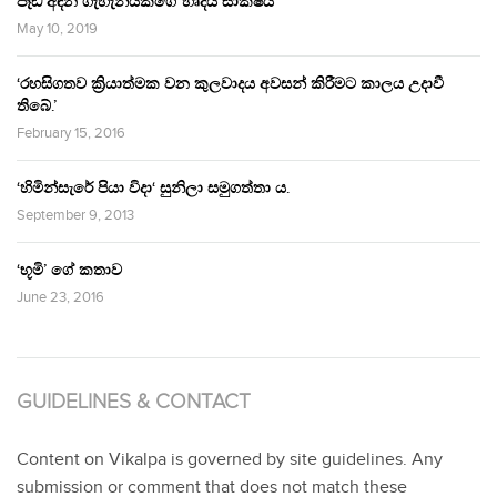
පෑඩ් අඳින ගැහැනියකගේ හෘදය සාක්ෂිය
May 10, 2019
‘රහසිගතව ක්‍රියාත්මක වන කුලවාදය අවසන් කිරීමට කාලය උදාවී
තිබේ.’
February 15, 2016
‘හිමින්සැරේ පියා විදා‘ සුනිලා සමුගත්තා ය.
September 9, 2013
‘භූමි’ ගේ කතාව
June 23, 2016
GUIDELINES & CONTACT
Content on Vikalpa is governed by site guidelines. Any
submission or comment that does not match these