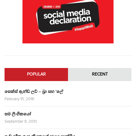
POPULAR
RECENT
සෙක්ස් ඇන්ඩ් ලව් – බ්‍රා සහ ‘ලේ’
February 15, 2016
සම ලිංගිකයෝ
September 9, 2013