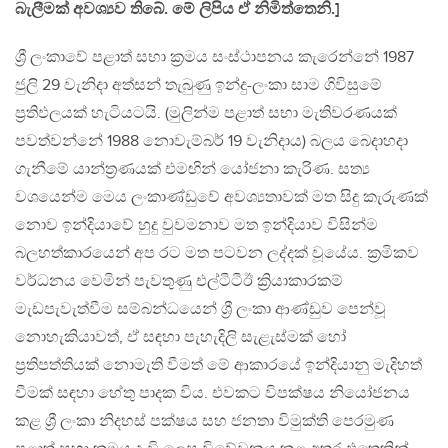
බැලීමක් අවශ්‍යව තිබේ. මේ ලිපිය ඒ නිමිත්තෙනි.]
ශ්‍රී ලංකාවේ පළාත් සභා ක්‍රමය සංස්ථාපනය කැරෙන්නේ 1987
ජුලි 29 වැනිදා අත්සන් තැබුණු ඉන්දු-ලංකා සාම ගිවිසුමේ
ප්‍රතිඵලයක් හැටියටයි. (මුලින්ම පළාත් සභා මැතිවරණයක්
පවත්වන්නේ 1988 නොවැම්බර් 19 වැනිදාය) බලය බෙදාහදා
ගැනීමේ යාන්ත්‍රණයක් එමඟින් යෝජනා කැරිණ. සත්‍ය
වශයෙන්ම මෙය ලංකාණ්ඩුවේ අවශ්‍යතාවක් මත සිදු කැරුණක්
නොව ඉන්දියාවේ හුදු වුවමනාව මත ඉන්දියාව විසින්ම
බලහත්කාරයෙන් අප රට මත පටවන ලද්දක් වූයේය. ක්‍රමිකව
වර්ධනය වෙමින් පැවතුණු එල්ටීටීඊ ක්‍රියාකාරකම්
මැඩපැවැත්වීම සම්බන්ධයෙන් ශ්‍රී ලංකා ආණ්ඩුව පෙන්වූ
නොහැකියාවත්, ඒ සඳහා පැහැදිලි සැළැස්මක් හෝ
ප්‍රතිපත්තියක් නොමැති වීමත් මේ ආකාරයේ ඉන්දියානු මැදිහත්
වීමක් සඳහා හේතු පාදක විය. එවකට විපක්ෂය නියෝජනය
කළ ශ්‍රී ලංකා නිදහස් පක්ෂය සහ ජනතා විමුක්ති පෙරමුණ