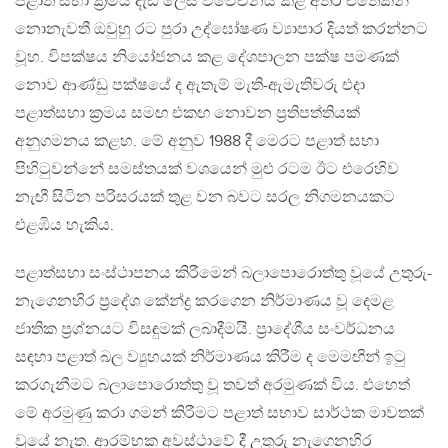
පළාත් සභා ක්‍රමය දැඩි ලෙස විවේචනය කළ අතර එතෙකින්
නොනැවතී ඔවුහු රට පුරා උද්ඝෝෂණ ව්‍යාපාර දියත් කරන්නට
වූහ. විපක්ෂය නියෝජනය කළ දේශපාලන පක්ෂ පමණක්
නොව ආණ්ඩු පක්ෂයේ ද ඇතැම් මැති-ඇමැතිවරු එදා
පළාත්සභා ක්‍රමය සමඟ එකඟ නොවන ප්‍රතිපත්තියක්
අනුගමනය කළහ. මේ අනුව 1988 දී මෙරට පළාත් සභා
පිහිටුවන්නේ සමස්තයක් වශයෙන් මුළු රටම ඊට එරෙහිව
නැඟී සිටින පරිසරයක් තුළ වන බවට සරල නිගමනයකට
එළඹිය හැකිය.
පළාත්සභා සංස්ථාපනය කිරීමෙන් බලාපොරොත්තු වූයේ උතුරු-
නැගෙනහිර ප්‍රදේශ කේන්ද්‍ර කරගෙන නිර්මාණය වූ දෙමළ
ජාතික ප්‍රශ්නයට විසඳුමක් ලබාදීමයි. ප්‍රාදේශීය සංවර්ධනය
සඳහා පළාත් බල ව්‍යුහයක් නිර්මාණය කිරීම ද මෙමඟින් ඉටු
කරගැනීමට බලාපොරොත්තු වූ තවත් අරමුණක් විය. එහෙත්
මේ අරමුණු කරා ගමන් කිරීමට පළාත් සභාව සාර්ථක මාවතක්
වූයේ නැත. ආරම්භක අවස්ථාවේ දී උතුරු නැගෙනහිර