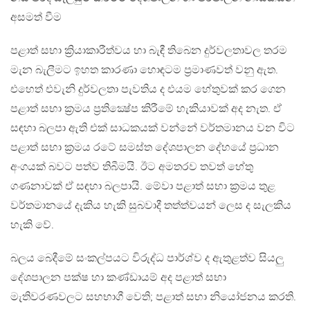
අසමත් වීම
පළාත් සභා ක්‍රියාකාරීත්වය හා බැඳී තිබෙන දුර්වලතාවල තරම
මැන බැලීමට ඉහත කාරණා හොඳටම ප්‍රමාණවත් වනු ඇත.
එහෙත් එවැනි දුර්වලතා පැවතිය ද එයම හේතුවක් කර ගෙන
පළාත් සභා ක්‍රමය ප්‍රතික්‍ෂේප කිරීමේ හැකියාවක් අද නැත. ඒ
සඳහා බලපා ඇති එක් සාධකයක් වන්නේ වර්තමානය වන විට
පළාත් සභා ක්‍රමය රටේ සමස්ත දේශපාලන දේහයේ ප්‍රධාන
අංගයක් බවට පත්ව තිබීමයි. ඊට අමතරව තවත් හේතු
ගණනාවක් ඒ සඳහා බලපායි. මේවා පළාත් සභා ක්‍රමය තුළ
වර්තමානයේ දැකිය හැකි සුබවාදී තත්ත්වයන් ලෙස ද සැලකිය
හැකි වේ.
බලය බෙදීමේ සංකල්පයට විරුද්ධ පාර්ශ්ව ද ඇතුළත්ව සියලු
දේශපාලන පක්ෂ හා කණ්ඩායම් අද පළාත් සභා
මැතිවරණවලට සහභාගී වෙති; පළාත් සභා නියෝජනය කරති.