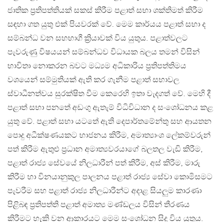
ජාතික ප්‍රතිපත්තියක් සකස් කිරීම පළාත් සභා ශක්තිමත් කිරීම
සඳහා ගත යුතු එක් පියවරක් වේ. මෙම කාර්යය පළාත් සභා ද
සම්බන්ධ වන සහභාගී ක්‍රියාවක් විය යුතුය. පළාත්වලට
පැවරුණු විෂයයන් සම්බන්ධව විධායක බලය තමන් විසින්
භාවිතා නොකරන බවට මධ්‍යම අධිකාරිය ප්‍රතිපත්තිමය
වශයෙන් සම්මුතියක් ඇති කර ගැනීම පළාත් සභාවල
ස්වාධීනත්වය සුරක්ෂිත වීම කෙරෙහි ඉතා වැදගත් වේ. මෙහි දී
පළාත් සභා පනතේ අඩංගු ඇතැම් විධිවිධාන ද සංශෝධනය කළ
යුතු වේ. පළාත් සභා යටතේ ඇති දෙපාර්තමේන්තු සහ ආයතන
පොදු අධීක්ෂණයකට භාජනය කිරීම, අමාත්‍යාංශ ලේකම්වරුන්
පත් කිරීම ඇතුළු ප්‍රධාන අමාත්‍යවරයාගේ බලතල වැඩි කිරීම,
පළාත් රාජ්‍ය සේවයේ නිලධාරීන් පත් කිරීම, අස් කිරීම, මාරු
කිරීම හා විනයානුකුල පාලනය පළාත් රාජ්‍ය සේවා කොමිසමට
පැවරීම සහ පළාත් රාජ්‍ය නිලධාරීන්ට අදාළ සියලුම කාරණා
පිළිබඳ ප්‍රතිපත්ති පළාත් අමාත්‍ය මණ්ඩලය විසින් තීරණය
කිරීමට හැකි වන ආකාරයට මෙම සංශෝධන සිදු විය යුතුය.