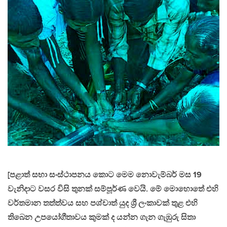
[පළාත් සභා සංස්ථාපනය කොට මෙම නොවැම්බර් මස 19
වැනිදාට වසර විසි තුනක් සම්පූර්ණ වෙයි. මේ මොහොතේ එහි
වර්තමාන තත්ත්වය සහ පශ්චාත් යුද ශ්‍රී ලංකාවක් තුළ එහි
තිබෙන උපයෝගීතාවය කුමක් ද යන්න ගැන ගැඹුරු සිතා