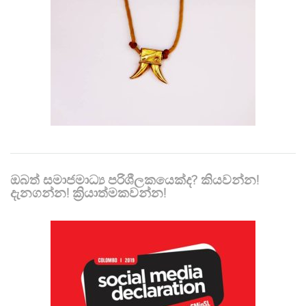
ඔබත් සමාජමාධ්‍ය පරිශීලකයෙක්ද? කියවන්න!
දැනගන්න! ක්‍රියාත්මකවන්න!