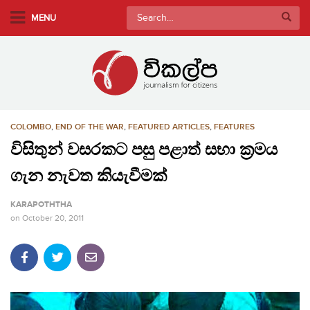
S
Search
MENU
k
for:
i
p
t
o
m
COLOMBO
,
END OF THE WAR
,
FEATURED ARTICLES
,
FEATURES
a
i
විසිතුන් වසරකට පසු පළාත් සභා ක්‍රමය
n
ගැන නැවත කියැවීමක්
c
o
KARAPOTHTHA
n
on
October 20, 2011
t
e
n
t