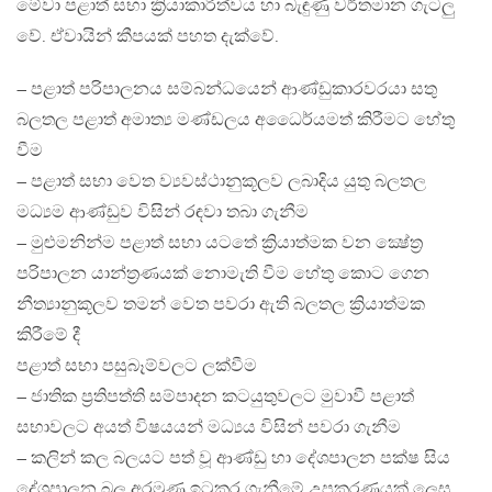
මේවා පළාත් සභා ක්‍රියාකාරීත්වය හා බැඳුණු වර්තමාන ගැටලු
වේ. ඒවායින් කීපයක් පහත දැක්වේ.
– පළාත් පරිපාලනය සම්බන්ධයෙන් ආණ්ඩුකාරවරයා සතු
බලතල පළාත් අමාත්‍ය මණ්ඩලය අධෛර්යමත් කිරීමට හේතු
වීම
– පළාත් සභා වෙත ව්‍යවස්ථානුකූලව ලබාදිය යුතු බලතල
මධ්‍යම ආණ්ඩුව විසින් රඳවා තබා ගැනීම
– මුළුමනින්ම පළාත් සභා යටතේ ක්‍රියාත්මක වන ක්‍ෂේත්‍ර
පරිපාලන යාන්ත්‍රණයක් නොමැති වීම හේතු කොට ගෙන
නීත්‍යානුකූලව තමන් වෙත පවරා ඇති බලතල ක්‍රියාත්මක
කිරීමේ දී
පළාත් සභා පසුබෑම්වලට ලක්වීම
– ජාතික ප්‍රතිපත්ති සම්පාදන කටයුතුවලට මුවාවී පළාත්
සභාවලට අයත් විෂයයන් මධ්‍යය විසින් පවරා ගැනීම
– කලින් කල බලයට පත් වූ ආණ්ඩු හා දේශපාලන පක්ෂ සිය
දේශපාලන බල අරමුණු ඉටුකර ගැනීමේ උපකරණයක් ලෙස