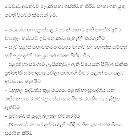
මේවාට අමතරව පළාත් සභා ශක්තිමත් කිරීම සඳහා ගත යුතු
තවත් පියවර කීපයක් වේ.
– මධ්‍යයට හා පළාත්වලට වෙන් කොට ඇති වගකීම් අර්ථ
ව්‍යාකූල භාවයට ඉඩ නොතබා පැහැදිලි කරගැනීම
– සෑම පළාත් සභාවකටම අවශ්‍ය මානව හා භෞතික සම්පත්
සහිත ප්‍රඥප්ති කෙටුම්පත් ඒකක පිහිටු වීම
– පළාත් හා සමගාමී ලැයිස්තුවල ඇති විෂයයන් පිළිබඳ ජාතික
ප්‍රතිපත්ති සම්පාදනයෙහිලා සහභාගී වීමට පළාත් සභාවලට
අවස්ථාව සැපයීම
– බහුතල පද්ධතිය තුළ මධ්‍යය, පළාත් හා ප්‍රාදේශීය යන
එකිනෙක මට්ටම්වල සේවා සැපයීමේ වගකීම පැහැදිලිව
දැක්වීම
– ප්‍රමාණවත් මුදල් බලතල හිමිකර දීම
– 13 සංශෝධනයේ දක්වා ඇති පරිදි ජාතික ඉඩම් කොමිසම
ස්ථාපිත කිරීම