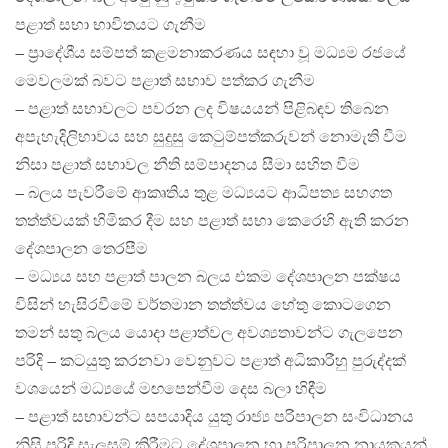
පළාත් සභා භාවිතයට ගැනීම
– ප්‍රාදේශීය සම්පත් කළමනාකරණය සඳහා වූ මධ්‍යම රජයේ
මෙවලමක් බවට පළාත් සභාව පත්කර ගැනීම
– පළාත් සභාවලට පවරන ලද විෂයයන් පිළිබඳව තිබෙන
අපැහැදිලිභාවය සහ සුදුසු කෙටුම්පත්කරුවන් නොමැති වීම
නිසා පළාත් සභාවල නීති සම්පාදනය සීමා සහිත වීම
– බලය පැවරීමේ ආකෘතිය තුළ මධ්‍යයට ආධිපත්‍ය සහගත
තත්ත්වයක් හිමිකර දීම සහ පළාත් සභා කෙරෙහි ඇති කරන
දේශපාලන තෙරපීම
– මධ්‍යය සහ පළාත් පාලන බලය එකම දේශපාලන පක්ෂය
විසින් හැසිරවීමේ වර්තමාන තත්ත්වය හේතු කොටගෙන
තමන් සතු බලය යොදා පළාත්වල අවශ්‍යතාවන්ට ගැලපෙන
පරිදි – කටයුතු කරනවා වෙනුවට පළාත් අධිකාරීහු පුරුද්දක්
වශයෙන් මධ්‍යයේ මඟපෙන්වීම දෙස බලා හිඳීම
– පළාත් සභාවන්ට සපයාදිය යුතු රාජ්‍ය පරිපාලන සංවිධානය
නිසි පරිදි සැලසුම් කිරීමට දේශපාලන හා පරිපාලන නායකයන්