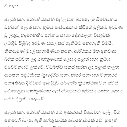
වී නැත.
පළාත් සභා සම්බන්ධයෙන් එල්ල වන බරපතලම විවේචනය
වන්නේ පළාත් සභා ක්‍රමය සංස්ථාපනය කිරීමේ මූලිකම අරමුණ
වූ උතුරු නැගෙනහිර ප්‍රශ්නය සඳහා දේශපාලන විසඳුමක්
ලබාදීම පිළිබඳ අරමුණ සඵල කර ගැනීමට නොහැකි වීමයි.
නිකරුණේ මුදල් කාභාෂිණියා කරන, ආර්ථිකය මත අනවශ්‍ය
බරක් පටවන ලද යාන්ත්‍රණයක් ලෙස ද පළාත් සභා ක්‍රමය
විවේචනයට ලක්වේ. විධිමත්ව සකස් කරන ලද පළාත් පාලන
ආයතන පද්ධතියක් (ප්‍රාදේශීය සභා, නගර සභා සහ මහනගර
සභා) තිබිය දී මධ්‍යම ආණ්ඩුව යටතේම ක්‍රියාත්මක වන තවත්
දේශපාලන යාන්ත්‍රණයක ඇති අවශ්‍යතාව කුමක් ද යන්න ගැන ද
මෙහි දී ප්‍රශ්න කැරෙයි.
පළාත් සභා සම්බන්ධයෙන් මේ ආකාරයේ විවේචන එල්ල වීම
කෙරෙහි බලපා ඇති හේතු සාධක බොහොමයක් වේ. හුදෙක්