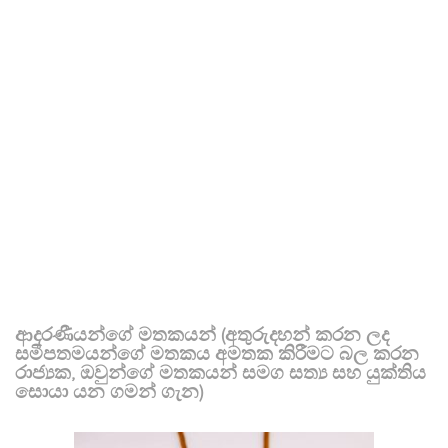
ආදරණීයන්ගේ මතකයන් (අතුරුදහන් කරන ලද
සමීපතමයන්ගේ මතකය අමතක කිරීමට බල කරන
රාජ්‍යක, ඔවුන්ගේ මතකයන් සමග සත්‍ය සහ යුක්තිය
සොයා යන ගමන් ගැන)