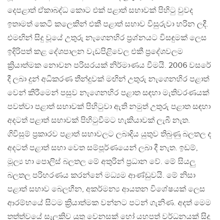
දෙපළාත් ඒකාබද්ධ කොට එක් පළාත් සභාවක් පිහිටු වුවද
ඉතාමත් කෙටි කලෙකින් එකී පළාත් සභාව විසුරුවා හරින ලදී.
එමඟින් සිදු වූයේ උතුරු නැගෙනහිර ප්‍රශ්නයට විසඳුමක් ලෙස
ඉදිරිපත් කළ දේශපාලන වැඩපිළිවෙල එකී ප්‍රදේශවලම
ක්‍රියාත්මක නොවන පරිසරයක් නිර්මාණය වීමයි. 2006 වසරේ
දී ලබා දුන් අධිකරණ තීන්දුවක් මඟින් උතුරු නැගෙනහිර පළාත්
වෙන් කිරීමෙන් පසුව නැගෙනහිර පළාත සඳහා මැතිවරණයක්
පවත්වා පළාත් සභාවක් පිහිටුවා ඇති නමුත් උතුරු පළාත සඳහා
අදටත් පළාත් සභාවක් පිහිටුවීමට හැකියාවක් ලැබී නැත.
ගිවිසුම් ප්‍රකාරව පළාත් සභාවලට ලබාදිය යුතුව තිබුණු බලතල ද
අදටත් පළාත් සභා වෙත සම්පූර්ණයෙන් ලබා දී නැත. ඉඩම්,
මූල්‍ය හා පොලිස් බලතල මේ අතුරින් ප්‍රධාන වේ. මේ සියලු
බලතල පරිහරණය කරන්නේ මධ්‍යම ආණ්ඩුවයි. මේ නිසා
පළාත් සභාව බෙලහීන, අකර්මන්‍ය ආයතන විශේෂයක් ලෙස
ආරම්භයේ සිටම ක්‍රියාත්මක වන්නට පටන් ගැනිණ. අදත් මෙම
තත්ත්වයේ සැලකිව යුතු වෙනසක් හෝ යහපත් වර්ධනයක් සිදු