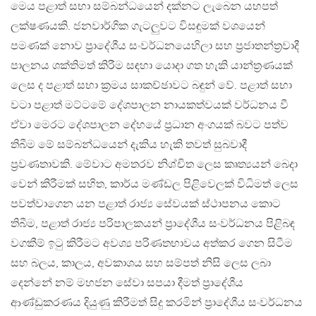
මෙය පළාත් සභා සම්බන්ධයෙන් දක්නට ලැබෙන යහපත්
ලක්ෂණයකි. ජනවාර්ගික ගැටලුවට විසඳුමක් වශයෙන්
පමණක් නොව ප්‍රාදේශීය සංවර්ධනයෙහිලා සහ ප්‍රජාතන්ත්‍රවාදී
පාලනය ශක්තිමත් කිරීම සඳහා යොදා ගත හැකි යාන්ත්‍රණයක්
ලෙස ද පළාත් සභා ක්‍රමය සාකච්ඡාවට බඳුන් වේ. පළාත් සභා
වටා පළාත් මට්ටමේ දේශපාලන නායකත්වයක් වර්ධනය වී
ඒවා මෙරට දේශපාලන දේහයේ ප්‍රධාන අංගයක් බවට පත්ව
තිබීම මේ සම්බන්ධයෙන් දැකිය හැකි තවත් සුබවාදී
ප්‍රවණතාවකි. මේවාට අමතරව නිශ්චිත ලෙස කෘත්‍යයන් බෙදා
වෙන් කිරීමක් සහිත, කාර්ය මණ්ඩල පිළිවෙලක් විධිමත් ලෙස
පවත්වාගෙන යන පළාත් රාජ්‍ය සේවයක් ස්ථාපනය කොට
තිබීම, පළාත් රාජ්‍ය පරිපාලකයන් ප්‍රාදේශීය සංවර්ධනය පිළිබඳ
වගකීම් ඉටු කිරීමට අවශ්‍ය පරිණතභාවය අත්කර ගෙන සිටීම
සහ බලය, කාලය, අවකාශය සහ සම්පත් නිසි ලෙස ලබා
දෙන්නේ නම් මහජන සේවා සපයා දීමත් ප්‍රාදේශීය
ආණ්ඩුකරණය දියුණු කිරීමත් සිදු කරමින් ප්‍රාදේශීය සංවර්ධනය