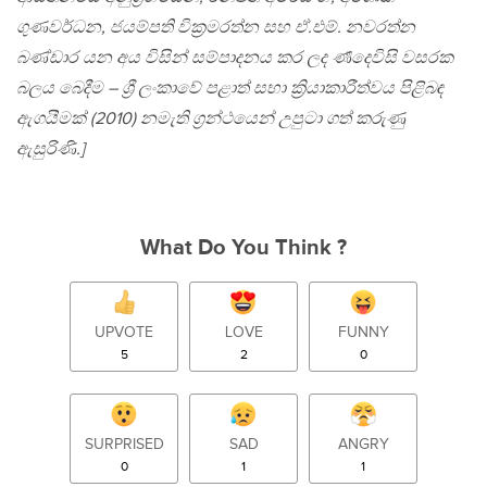
ගුණවර්ධන, ජයම්පති වික්‍රමරත්න සහ ඒ.එම්. නවරත්න
බණ්ඩාර යන අය විසින් සම්පාදනය කර ලද ර්‍ණදෙවිසි වසරක
බලය බෙදීම – ශ්‍රී ලංකාවේ පළාත් සභා ක්‍රියාකාරීත්වය පිළිබඳ
ඇගයීමක් (2010) නමැති ග්‍රන්ථයෙන් උපුටා ගත් කරුණු
ඇසුරිණි.]
What Do You Think ?
UPVOTE
LOVE
FUNNY
5
2
0
SURPRISED
SAD
ANGRY
0
1
1