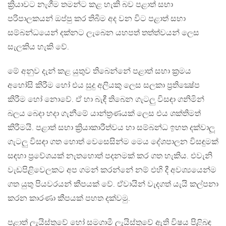
ක්‍රියාවට නැගීම තමන්ට කළ හැකි බව පළාත් සභා
පරිපාලකයන් ඔප්පු කර තිබීම අද වන විට පළාත් සභා
සම්බන්ධයෙන් දක්නට ලැබෙන යහපත් තත්ත්වයන් ලෙස
සැලකිය හැකි වේ.
මේ අනුව දැන් කළ යුතුව තිබෙන්නේ පළාත් සභා ක්‍රමය
අහෝසි කිරීම හෝ එය සුදු අලියකු ලෙස සලකා ප්‍රතික්‍ෂේප
කිරීම හෝ නොවේ. ඒ හා බැඳී තිබෙන ගැටලු විසඳා ගනිමින්
බලය බෙදා හදා ගැනීමේ යාන්ත්‍රණයක් ලෙස එය ශක්තිමත්
කිරීමයි. පළාත් සභා ක්‍රියාකාරීත්වය හා සම්බන්ධ ඉහත දක්වාලූ
ගැටලු විසඳා ගත හොත් වෙසෙසින්ම මෙය දේශපාලන විසඳුමක්
සඳහා ප්‍රවේශයක් නැතහොත් පදනමක් කර ගත හැකිය. එවැනි
වැඩපිළිවෙලකට අප ගමන් කරන්නේ නම් එහි දී අවශ්‍යයෙන්ම
ගත යුතු පියවරයන් කීපයක් වේ. ඒවායින් වැදගත් යැයි කල්පනා
කරන කාරණා කීපයක් පහත දක්වමු.
පළාත් ලැයිස්තුවේ හෝ සමගාමී ලැයිස්තුවේ ඇති විෂය පිළිබඳ