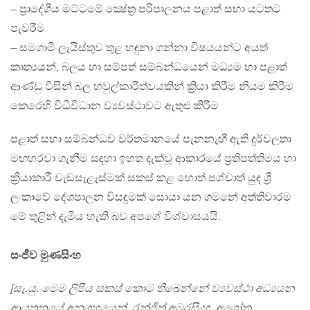
– ප්‍රාදේශීය මට්ටමේ ක්‍ෂේත්‍ර පරිපාලනය පළාත් සභා යටතට
පැවරීම
– සමගාමී ලැයිස්තුව තුළ හඳුනා ගන්නා විෂයයන්ට අයත්
කෘත්‍යයන්, බලය හා සම්පත් සම්බන්ධයෙන් මධ්‍යම හා පළාත්
ආණ්ඩු විසින් බල හවුල්කාරීත්වයකින් ක්‍රියා කිරීම නියම කිරීම
කෙරෙහි විධිවිධාන ව්‍යවස්ථාවට ඇතුළු කිරීම
පළාත් සභා සම්බන්ධව වර්තමානයේ පැනනැඟී ඇති දුර්වලතා
මඟහරවා ගැනීම සඳහා ඉහත දැක්වූ ආකාරයේ ප්‍රතිපත්තිමය හා
ක්‍රියාකාරී වැඩසැළැස්මක් සකස් කළ හොත් පශ්චාත් යුද ශ්‍රී
ලංකාවේ දේශපාලන විසඳුමක් සොයා යන ගමනේ අත්තිවාරම
මේ තුළින් දැමිය හැකි බව අපගේ විශ්වාසයයි.
සංජීව මුණසිංහ
[සැ.යු. මෙම ලිපිය සකස් කොට තිබෙන්නේ ව්‍යවස්ථා අධ්‍යයන
ආයතනයේ අනුග්‍රහයෙන්, රන්ජිත් අමරසිංහ, අශෝක