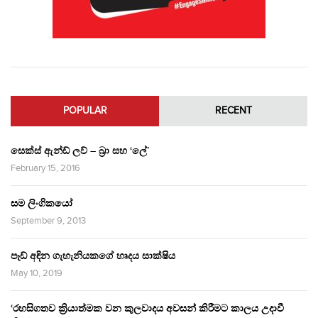
POPULAR
RECENT
සෙක්ස් ඇන්ඩ් ලව් – බ්‍රා සහ ‘ලේ’
February 15, 2016
සම ලිංගිකයෝ
September 9, 2013
පෑඩ් අඳින ගැහැනියකගේ හෘදය සාක්ෂිය
May 10, 2019
‘රහසිගතව ක්‍රියාත්මක වන කුලවාදය අවසන් කිරීමට කාලය උදාවී