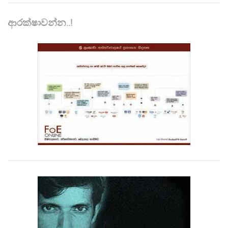
ආරක්ෂාවන්න..!