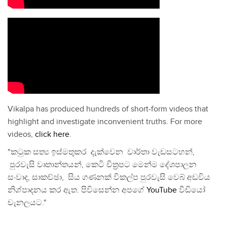
Vikalpa has produced hundreds of short-form videos that
highlight and investigate inconvenient truths. For more
videos,
click here
.
"කටුක සත්‍ය ඉස්මතුකර දැක්වෙන වාර්තා වැඩසටහන්,
පුරවැසි වෘතාන්තයන්, කෙටි චිත්‍රපට මෙන්ම දේශපාලන
සංවාද, සාකච්ඡා, සිය ගණනක් විකල්ප පුරවැසි වෙබ් අඩවිය
නිශ්පාදනය කර ඇත. පිවිසෙන්න අපගේ
YouTube
වීඩියෝ
චැනලයට."