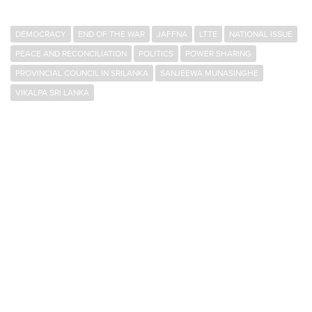
DEMOCRACY
END OF THE WAR
JAFFNA
LTTE
NATIONAL ISSUE
PEACE AND RECONCILIATION
POLITICS
POWER SHARING
PROVINCIAL COUNCIL IN SRILANKA
SANJEEWA MUNASINGHE
VIKALPA SRI LANKA