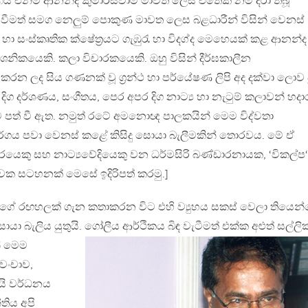
ාර්ගය එනම් ආනන්ද කුමාරස්වාමි මාවත ලෙස එතෙක් නම් දරා තිබූ
 වීමත් සමග නෙලුම් පොකුණ මාවත ලෙස බළධාරීන් විසින් වෙනස්
හා සංස්කෘතික ක්ෂේත්‍රයට ගැඹුරැ හා විදග්ද මෙහෙයක් කළ ආනන්ද
ශනිකයෙකි. කලා විචාරකයෙකි. ඔහු විසින් දීර්ඝකාලීන
රන ලද සිය ගණනක් වූ ග්‍රන්ථ හා පර්යේෂණ ලිපි අද දක්වා ලොව 
ර දිග දර්ශණය, සංගීතය, පෙර අපර දිග නාට්‍ය හා නැටුම් කලාවන් හද
බවට පත් වී ඇත. නමුත් රටේ අමනොඥ පාලකයින් මෙම විද්වතා
ර්ගය පවා වෙනස් කළේ කිසිදු සොයා බැලීමකින් තොරවය. මේ ඒ
ෂකවරයෙකු සහ නාට්‍යවේදියෙකු වන ධර්මසිරි බණ්ඩාරනායක, ‘විකල්ප‘
වක සටහනක් මෙසේ ඉදිරිපත් කරමු.]
 වගේ රඟහලක් ගැන කතාකරන විට එහි ව්‍යුහය සකස් වෙලා තියෙන
ා බැලිය යුතුයි. ගෝලීය
ආර්ථිකය බිඳ වැටීමත් එක්ක අළුත් සල්ලි
න් මෙම
 වංචාව,
යි වර්ධනය
තිය අපි