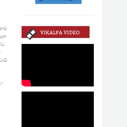
නම්
ියන
ිව
්
වාමි
.”