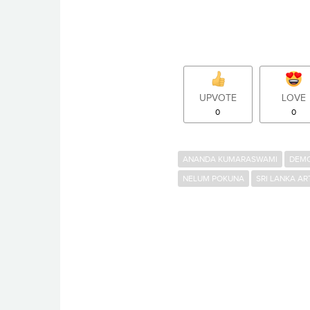
UPVOTE
LOVE
0
0
ANANDA KUMARASWAMI
DEM
NELUM POKUNA
SRI LANKA AR