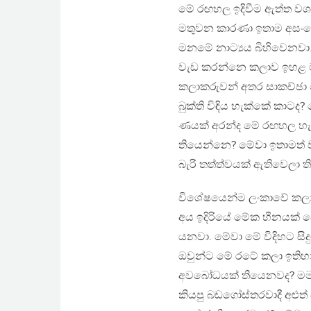
මේ රඟහල ඉදිවීම ඇත්ත වශ
මතුවන කාරණා ඉතාම අසංතෝෂ
මනමේ නාට්‍යය බිහිවෙනව
වැඩ කරන්නෙ කලාව ඉහළ ම
කලාකරුවන් අතර සාකච්ඡා 
බුක්ති විඳිය හැක්කේ කාටද
ණයක් අරන්ද මේ රඟහල හැ
තියෙන්නෙ? මේවා ඉතාමත්
බැරි තත්ත්වයක් ඇතිවෙලා 
විශේෂයෙන්ම ලංකාවේ කලාව
අය ඉදිරියේ මේක හීනයක් 
යනවා. මේවා මේ විදිහට සි
ඔවුන්ට මේ රටේ කලා ඉතිහ
අවබෝධයක් තියෙනවද? මම 
කියපු බඩගෝස්තරවාදී අළුත