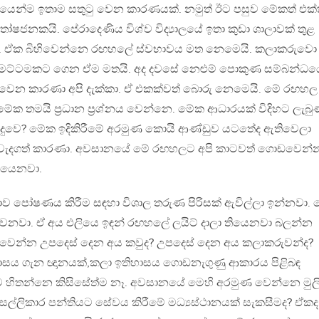
යෙන්ම ඉතාම සතුටු වෙන කාරණයක්. නමුත් ඊට පසුව මේකත් එක
ජනකයි. පේරාදෙණිය විශ්ව විද්‍යාලයේ ඉතා කුඩා ශාලාවක් තුළ
ා. ඒක බිහිවෙන්නෙ රඟහලේ ස්වභාවය මත නෙමෙයි. කලාකරුවො
ට්ටමකට ගෙන ඒම මතයි. අද දවසේ නෙළුම් පොකුණ සම්බන්ධය
වෙන කාරණා අපි දැක්කා. ඒ එකක්වත් බොරු නෙමෙයි. මේ රඟහල
? මේක තමයි ප්‍රධාන ප්‍රශ්නය වෙන්නෙ. මේක ආධාරයක් විදිහට ලැබු
දුවෙ? මේක ඉදිකිරීමේ අරමුණ කොයි ආණ්ඩුව යටතේද ඇතිවෙලා
 වැදගත් කාරණා. අවසානයේ මේ රඟහලට අපි කාටවත් ගොඩවෙන්
තියෙනවා.
 පෝෂණය කිරීම සඳහා විශාල තරුණ පිරිසක් ඇවිල්ලා ඉන්නවා. 
වෙනවා. ඒ අය එලියෙ ඉඳන් රඟහලේ ලයිට් දාලා තියෙනවා බලන්න
දුවෙන්න උපදෙස් දෙන අය කවුද? උපදෙස් දෙන අය කලාකරුවන්ද?
ාසය ගැන ඥානයක්,කලා ඉතිහාසය ගොඩනැගුණු ආකාරය පිළිබඳ
හිතන්නෙ කිසිසේත්ම නෑ. අවසානයේ මෙහි අරමුණ වෙන්නෙ මුලි
් සල්ලිකාර පන්තියට සේවය කිරීමේ මධ්‍යස්ථානයක් සැකසීමද? ඒකද