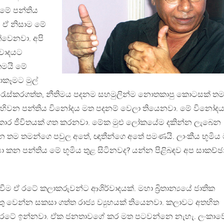
 මේ පන්තිය
. ඒ නිසාම මේ
්වෙනවා. අපි
‍රවාදයට
මයි මේ
ාකෑමට මුල්
රැස්කරගත්ත, නීතිමය පදනම සහමුලින්ම නොතකාපු කොටසක් තම
බිහිවන පන්තිය විනෝදය මත පදනම් වෙලා තියෙනවා. මේ විනෝද
ාර ජීවිතයක් ගත කරනවා. මේක මුළු ලෝකයේම දකින්න ලැබෙන
ෙ තම තමන්ගෙ පවුල අතේ, ඥාතීන්ගෙ අතේ පමණයි. ලාංකීය භූමිය
 කන පන්තිය මේ භූමිය තුළ සිටිනවද? යන්න පිළිබඳව අප සාකච්ඡ
වීම ඒ රටේ කලාකරුවන්ට ආශිර්වාදයක්. මහා බ්‍රිතාන්‍යයේ ජාතික
වෙන්න සකසා ගත්ත රාජ්‍ය ව්‍යුහයක් තියෙනවා. කලාවට අතහිත
් ඒ රටේ ඉන්නවා. ඒක ජනතාවගේ කර මත පටවන්නෙ නැහැ. ලංකාව