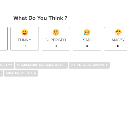
What Do You Think ?
FUNNY
SURPRISED
SAD
ANGRY
0
0
0
0
OCRACY
DHARMASIRI BANDARANAYAKE
MAHINDA RAJAPAKSHA
T
VIKALPA SRI LANKA