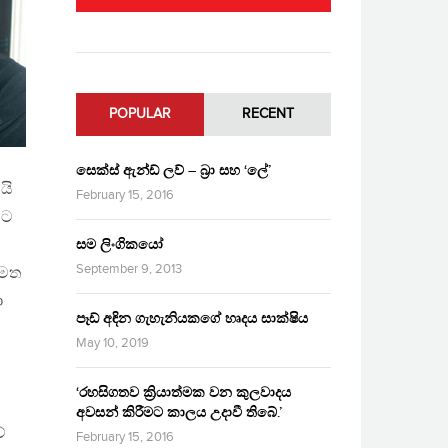
POPULAR
RECENT
සෙක්ස් ඇන්ඩ් ලව් – බ්‍රා සහ ‘ලේ’
යි
February 15, 2016
යට
සම ලිංගිකයෝ
September 9, 2013
 මත
ා
පෑඩ් අඳින ගැහැනියකගේ හෘදය සාක්ෂිය
May 10, 2019
‘රහසිගතව ක්‍රියාත්මක වන කුලවාදය
අවසන් කිරීමට කාලය උදාවී තිබේ.’
ේ
February 15, 2016