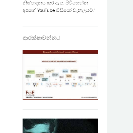
නිශ්පාදනය කර ඇත. පිවිසෙන්න
අපගේ
YouTube
වීඩියෝ චැනලයට."
ආරක්ෂාවන්න..!