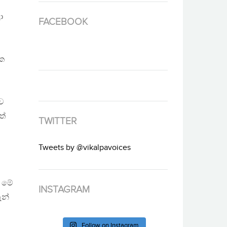
ා
FACEBOOK
එක
ච
ත්
TWITTER
Tweets by @vikalpavoices
 මේ
INSTAGRAM
ැන්
Follow on Instagram