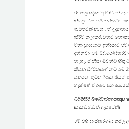
රඟහල ඉදිකරපු මාවතේ ආනන
කියලා එය නම් කරනවා. න
ගැටළුවක් නැහැ. ඒ උද්‍
කිරීම කලාකරුවන්ව නොතකා
මහා ප්‍රාඥයාට ඉන්දියාව 
දන්නවා. මේ බඩගෝස්තරවාදී අ
නැහැ. ඒ නිසා ඔවුන්ට හිත
කියන විද්වතාගේ නම මේ මා
යන්නෙ කුමන දිශානතියක් ක
හැක්කේ ඒ රටේ ජනතාවගේ 
ධර්මසිරි බණ්ඩාරනායක[Dha
(සාකච්ඡාවක් ඇසුරෙනි)
මේ එහි සංස්කරණය කරල ල