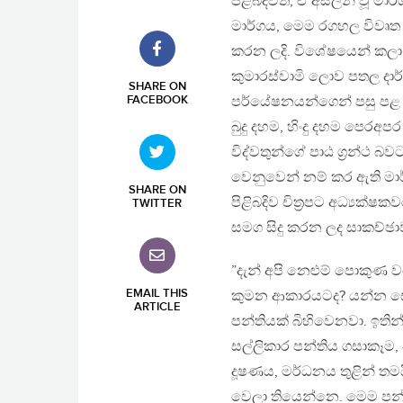
පිළිබදවත්, ඒ අසලින් වූ ම
මාර්ගය, මෙම රගහල විවෘත
කරන ලදි. විශේෂයෙන් කලා 
කුමාරස්වාමි ලොව පතල දාර්
SHARE ON
FACEBOOK
පර්යේෂනයන්ගෙන් පසු පළ ක
බුදු දහම, හිංදු දහම පෙරඅප
විද්වතුන්ගේ පාඨ ග්‍රන්ථ 
වෙනුවෙන් නම් කර ඇති මා
SHARE ON
පිළිබදිව චිත්‍රපට අධ්‍යක්
TWITTER
සමග සිදු කරන ලද සාකච්ඡා
”දැන් අපි නෙළුම් පොකුණ
EMAIL THIS
කුමන ආකාරයටද? යන්න සොය
ARTICLE
පන්තියක් බිහිවෙනවා. ඉති
සල්ලිකාර පන්තිය ගසාකෑම,
දූෂණය, මර්ධනය තුළින් තම
වෙලා තියෙන්නෙ. මෙම පන්