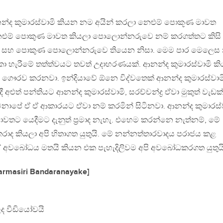
්ද කුමාරස්වාමි කියන නම අයින් කරලා නෙළුම් පොකූණ මාවත
ෙළුම් පොකුණ මාවත කියලා පොලොන්නරුවෙ නම් කරගත්තට කිසි
යානය සහ පොකුණ පොලොන්නරුවෙ තියෙන නිසා. මෙම පාර මෙලෙස 
 හැරීමේ තත්ත්වයට තවත් උදාහරණයක්. ආනන්ද කුමාරස්වාමි ක
පවා ගෞරව කරනවා. ඉන්දියාවේ ඕනෙ විද්වතෙක් ආනන්ද කුමාරස්වාම
ළුත් පන්තියට ආනන්ද කුමාරස්වාමි, සරච්චන්ද්‍ර ඒවා මුකුත් වැඩක
ු මනාපේ ඒ ඒ ආකාරයට ඒවා නම් කරමින් සිටිනවා. ආනන්ද කුමාරස්
වතට යෙදීමට දැනුත් ප්‍රමාද නැහැ. එහෙම කරන්නෙ නැත්නම්, මේ
රාද කියලා අපි හිතාගත යුතුයි. මේ නන්නත්තාරවාදය පරාජය කළ
අවබෝධය මතයි කියන එක පැහැදිලිවම අපි අවබෝධකරගත යුතුයි
rmasiri Bandaranayake]
ද වීඩියෝවයි