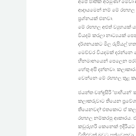
අපේ ජාතික අරමුණ? මේවා අ
ආදායමෙන් නම් මේ රඟහල ල
ප්‍රශ්නයක් එනවා.
මේ රඟහල අළුත් ව්‍යුහයක්
වියදම් කරලා නාට්‍යයක් 
දර්ශනයකට මිල රුපියල් හතල
මෙච්චර වියදමක් දරන්න
හීනමානයෙන් පෙලෙන පරම්
හේතු අපි දන්නවා. කලාකාර
වෙන්නෙ මේ රඟහල තුළ කලා
ජයන්ත චන්ද්‍රසිරි ‛පාහියන්’
කලාකරුවාට තියෙන ප්‍රවේ
තියෙනවද? එතකොට ඒ කලා
රඟහල නම්කරපු ආකාරය. ඒක
කවුරුහරි කෙනෙක් ඉදිරිය
විහිළුවක් බවට පත්වෙනවා.