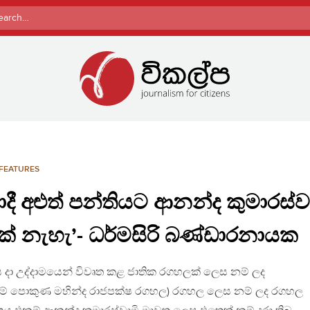
rch
FEATURES
ී අළුත් පන්තියට ආනන්ද කුමාරස්වා
ැඩක් නැහැ’- ධර්මසිරි බණ්ඩාරනායක
ය දා උද්දාමයෙන් විවෘත කළ ජාතික රගහලක් ලෙස නම් ලද
ම් පොකුණ මහින්ද රාජපක්ෂ රගහල) රගහල ලෙස නම් ලද රගහල