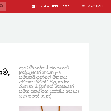
Subscribe:
RSS
|
EMAIL
ARCHIVES
ආදරණීයන්ගේ මතකයන්
මි,
(අතුරුදහන් කරන ලද
සමීපතමයන්ගේ මතකය
අමතක කිරීමට බල කරන
රාජ්‍යක, ඔවුන්ගේ මතකයන්
සමග සත්‍ය සහ යුක්තිය සොයා
යන ගමන් ගැන)