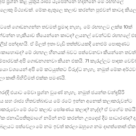
ප ප්‍රශ්න කළ යුතුයි.රාජ්‍ය යැපෙන්නෙ හදන්නෙ මේ රඟහලේ
ොකු මිථ්‍යාවක්. මේක ඇතුලෙ කලාව කරන්න පුළුවන් කාටද කියල
 යටතේ ගොඩනගන්න තවමත් ප්‍රමාද නැහැ. මේ රඟහලට ලක්ෂ 10ක්
පෙන්වන්න හැකියාව තියෙන්නෙ කාටද? ලයනල් වෙන්ටඩ් රඟහලේ 
ිස් පන්දාහයි. ඒ මිලත් ඉතා වැඩි තත්ත්වයකදි නෙළුම් පොකුණට
ෙ කොහොමද? මේ රඟහල හීනයක් බවට පත්වෙනවා කියන්නෙ තවත්
පාරවක් අපි ගොඩනගනවා කියන එකයි. 71 කැරැල්ලට පාදක වෙච්
යො වශයෙන් අපි මේ කටයුත්තට විරුද්ධ නැහැ. නමුත් මේක අර්ථව
 කෘති බිහිවීමත් එක්ක පමණයි.
 කරද්දි එයාට මේවා ප්‍රශ්න වුණේ නැහැ. නමුත් ජයන්ත චන්ද්‍රසිරි
ශය සහ රාජ්‍ය හිතවත්බාවය මේ රටේ ඉන්න අනෙක් කලාකරුවන්ට
කරුවො මේ රටේ කලාව පෝෂණය කලාද? නැද්ද? ඒ වගේම තමයි
 ජනාධිපතිතුමාගේ නමින් නම් කරන්න උපදෙස් දීම සාධාරණද? ද
ට බලයට පත්වෙලා මේ නම ඉවත් කරලා ඔහුගෙ නම දාගත්තොත් ඒක