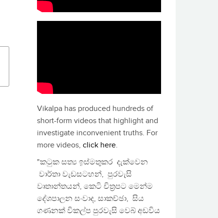
Vikalpa has produced hundreds of
short-form videos that highlight and
investigate inconvenient truths. For
more videos,
click here
.
"කටුක සත්‍ය ඉස්මතුකර දැක්වෙන
වාර්තා වැඩසටහන්, පුරවැසි
වෘතාන්තයන්, කෙටි චිත්‍රපට මෙන්ම
දේශපාලන සංවාද, සාකච්ඡා, සිය
ගණනක් විකල්ප පුරවැසි වෙබ් අඩවිය