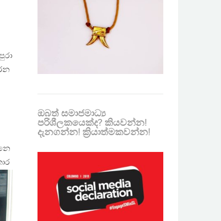
පුරා
ාරන
ඔබත් සමාජමාධ්‍ය
පරිශීලකයෙක්ද? කියවන්න!
දැනගන්න! ක්‍රියාත්මකවන්න!
්නෙ
කාර