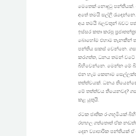
මෙතෙක් නොදුටු පන්තියක්.
අතේ තමයි සල්ලි රැඳෙන්නෙ
අය තමයි බලවතුන් බවට පත
ඉස්සර කතා කරපු ප්‍රජාතන්ත්
බොහෝම එහාම තැනකින් ත
පන්තිය සකස් වෙන්නෙ. ගස
කරගත්ත, ධනය තමන් වටේ 
බිහිවෙන්නෙ. මෙන්න මේ 
එන හැම කෙනාම සෙල්ලක්ක
තත්ත්වයක්. ධනය තියෙන්න
මේ තත්ත්වය තියෙනවද? ගසා
කළ යුතුයි.
රටක ජාතික රංගභූමියක් බිහි
රඟහල ගත්තොත් ඒක නඩත්තු 
දෙන ව්‍යාපාරික පන්තියක