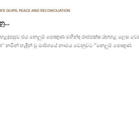
LIFE QUIPS
,
PEACE AND RECONCILIATION
නු…
රඟ හළ(පසුව එය නෙලුම් පොකුණ මහින්ද රාජපක්ෂ රඟහළ ලෙස වෙ
ත’’ නමින් හැදින් වූ මාර්ගයේ නාමය වෙනුවට ‛‛නෙලුම් පොකුණ