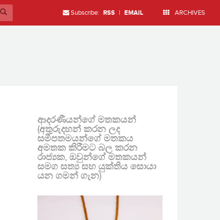
Subscribe:
RSS
|
EMAIL
ARCHIVES
ආදරණීයන්ගේ මතකයන්
(අතුරුදහන් කරන ලද
සමීපතමයන්ගේ මතකය
අමතක කිරීමට බල කරන
රාජ්‍යක, ඔවුන්ගේ මතකයන්
සමග සත්‍ය සහ යුක්තිය සොයා
යන ගමන් ගැන)
්