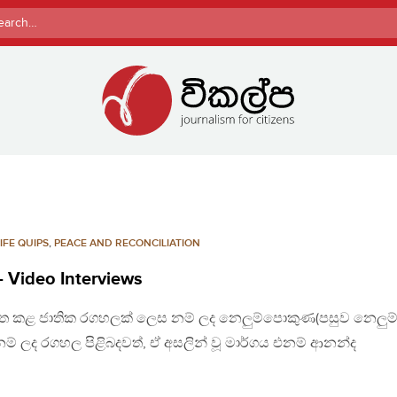
rch
LIFE QUIPS
,
PEACE AND RECONCILIATION
 Video Interviews
ිවෘත කළ ජාතික රගහලක් ලෙස නම් ලද නෙලුම්පොකුණ(පසුව නෙලුම
 ලද රගහල පිළිබදවත්, ඒ අසලින් වූ මාර්ගය එනම් ආනන්ද