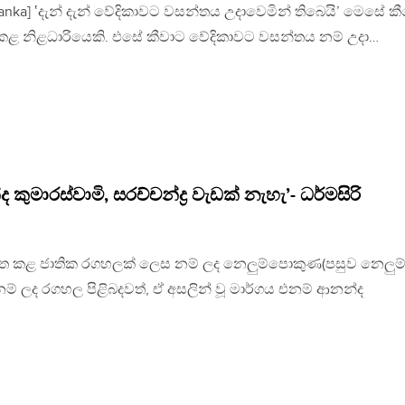
i Lanka] ‛දැන් දැන් වේදිකාවට වසන්තය උදාවෙමින් තිබෙයි’ මෙසේ ක
ානය කළ නිළධාරියෙකි. එසේ කීවාට වේදිකාවට වසන්තය නම් උදා…
මාරස්වාමි, සරච්චන්ද්‍ර වැඩක් නැහැ’- ධර්මසිරි
ිවෘත කළ ජාතික රගහලක් ලෙස නම් ලද නෙලුම්පොකුණ(පසුව නෙලුම
 ලද රගහල පිළිබදවත්, ඒ අසලින් වූ මාර්ගය එනම් ආනන්ද