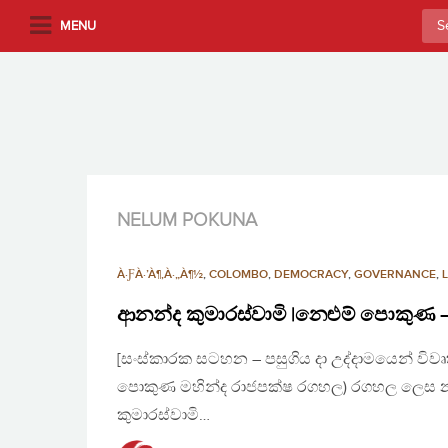
S
Sea
MENU
k
for:
i
p
t
o
m
a
i
NELUM POKUNA
n
c
À·ƑÀ·’À¶‚À·„À¶½
,
COLOMBO
,
DEMOCRACY
,
GOVERNANCE
,
o
n
ආනන්ද කුමාරස්වාමි |නෙළුම් පොකුණ –
t
[සංස්කාරක සටහන – පසුගිය දා උද්දාමයෙන් ව
e
n
පොකුණ මහින්ද රාජපක්ෂ රගහල) රගහල ලෙස නම්
t
කුමාරස්වාමි…