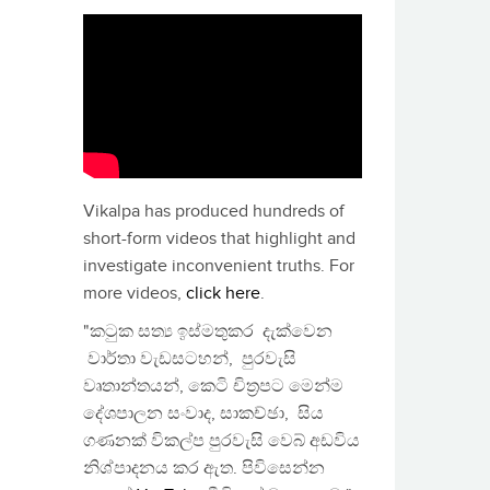
Vikalpa has produced hundreds of
short-form videos that highlight and
investigate inconvenient truths. For
more videos,
click here
.
"කටුක සත්‍ය ඉස්මතුකර දැක්වෙන
වාර්තා වැඩසටහන්, පුරවැසි
වෘතාන්තයන්, කෙටි චිත්‍රපට මෙන්ම
දේශපාලන සංවාද, සාකච්ඡා, සිය
ගණනක් විකල්ප පුරවැසි වෙබ් අඩවිය
නිශ්පාදනය කර ඇත. පිවිසෙන්න