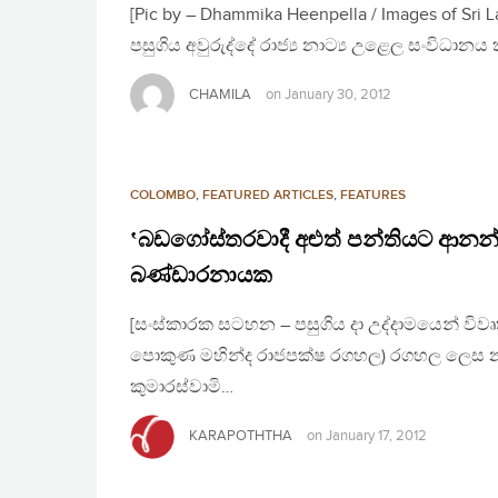
[Pic by – Dhammika Heenpella / Images of Sr
පසුගිය අවුරුද්දේ රාජ්‍ය නාට්‍ය උළෙල සංවිධ
CHAMILA
on
January 30, 2012
COLOMBO
,
FEATURED ARTICLES
,
FEATURES
‛බඩගෝස්තරවාදී අළුත් පන්තියට ආනන්ද කු
බණ්ඩාරනායක
[සංස්කාරක සටහන – පසුගිය දා උද්දාමයෙන් ව
පොකුණ මහින්ද රාජපක්ෂ රගහල) රගහල ලෙස නම්
කුමාරස්වාමි…
KARAPOTHTHA
on
January 17, 2012