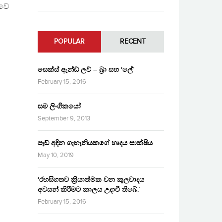
ීවේ
POPULAR
RECENT
සෙක්ස් ඇන්ඩ් ලව් – බ්‍රා සහ ‘ලේ’
February 15, 2016
සම ලිංගිකයෝ
September 9, 2013
පෑඩ් අඳින ගැහැනියකගේ හෘදය සාක්ෂිය
්
May 10, 2019
‘රහසිගතව ක්‍රියාත්මක වන කුලවාදය
අවසන් කිරීමට කාලය උදාවී තිබේ.’
February 15, 2016