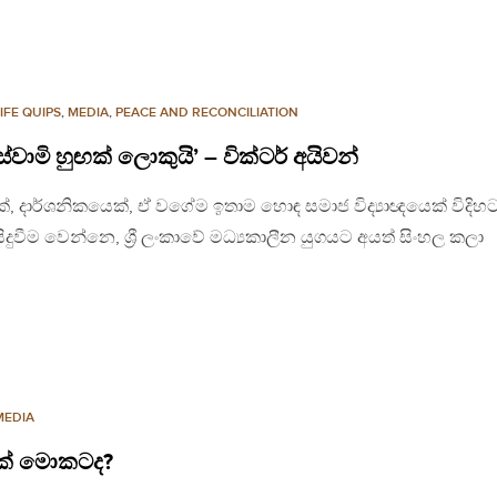
LIFE QUIPS
,
MEDIA
,
PEACE AND RECONCILIATION
ාමි හුඟක් ලොකුයි’ – වික්ටර් අයිවන්
, දාර්ශනිකයෙක්, ඒ වගේම ඉතාම හොඳ සමාජ විද්‍යාඥයෙක් විදිහ
සිදුවීම වෙන්නෙ, ශ්‍රී ලංකාවේ මධ්‍යකාලීන යුගයට අයත් සිංහල කලා
MEDIA
ක් මොකටද?