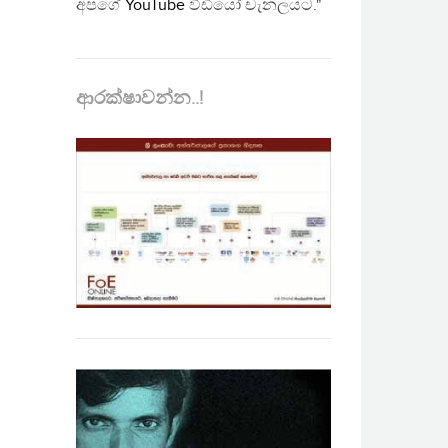
අපගේ
YouTube
වීඩියෝ චැනලයට."
ආරක්ෂාවන්න..!