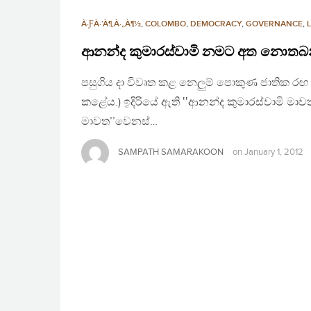
À·ƑÀ·’À¶‚À·„À¶½
,
COLOMBO
,
DEMOCRACY
,
GOVERNANCE
,
ආනන්ද කුමාරස්වාමි නමට අත නොතබ
පසුගිය දා විවෘත කළ නෙලුම් පොකුණ ජාතික 
කළේය.) ඉදිරියේ ඇති ‛‛ආනන්ද කුමාරස්වාමි මාව
මාවත’’වෙනස්…
SAMPATH SAMARAKOON
on
January 1, 2012