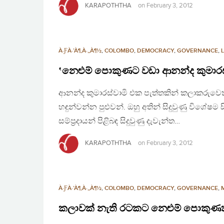
KARAPOTHTHA
on
February 3, 2012
À·ƑÀ·’À¶‚À·„À¶½
,
COLOMBO
,
DEMOCRACY
,
GOVERNANCE
,
‛නෙළුම් පොකුණට වඩා ආනන්ද කුමාරස්ව
ආනන්ද කුමාරස්වාමි එක පැත්තකින් කලාකරුවෙක්
හඳුන්වන්න පුළුවන්. ඔහු අතින් සිදුවුණු විශේෂම 
සම්ප්‍රදායන් පිළිබඳ සිදුවුණු දැවැන්ත…
KARAPOTHTHA
on
February 3, 2012
À·ƑÀ·’À¶‚À·„À¶½
,
COLOMBO
,
DEMOCRACY
,
GOVERNANCE
,
කලාවක් නැති රටකට නෙළුම් පොකුණ