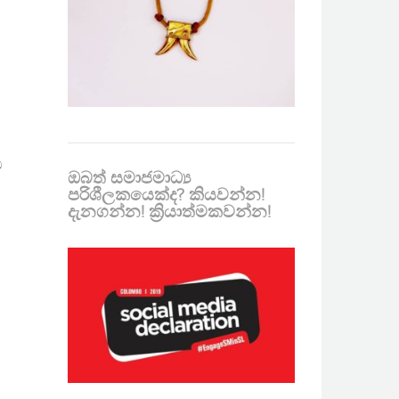
ට
ඔබත් සමාජමාධ්‍ය
පරිශීලකයෙක්ද? කියවන්න!
දැනගන්න! ක්‍රියාත්මකවන්න!