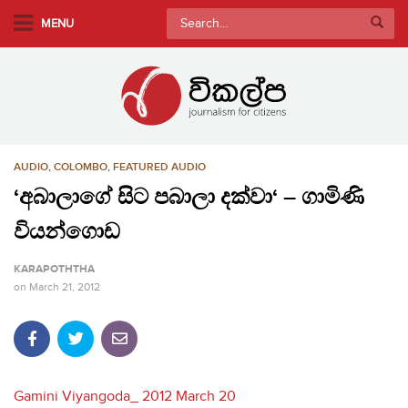
S
Search
MENU
k
for:
i
p
t
o
m
AUDIO
,
COLOMBO
,
FEATURED AUDIO
a
i
‘අබාලාගේ සිට පබාලා දක්වා‘ – ගාමිණි
n
වියන්ගොඩ
c
o
KARAPOTHTHA
n
on
March 21, 2012
t
e
n
t
Gamini Viyangoda_ 2012 March 20