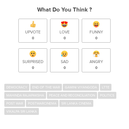
What Do You Think ?
UPVOTE
LOVE
FUNNY
0
0
0
SURPRISED
SAD
ANGRY
0
0
0
DEMOCRACY
END OF THE WAR
GAMINI VIYANGODA
LTTE
MAHINDA RAJAPAKSHA
PEACE AND RECONCILIATION
POLITICS
POST WAR
POSTWARCINEMA
SRI LANKA CINEMA
VIKALPA SRI LANKA