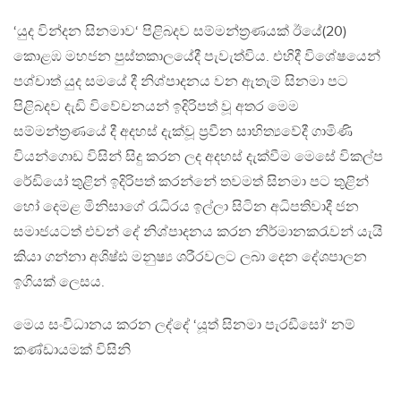
‘යුද වින්දන සිනමාව‘ පිළිබදව සම්මන්ත්‍රණයක් ඊයේ(20)
කොළඹ මහජන පුස්තකාලයේදී පැවැත්විය. එහිදී විශේෂයෙන්
පශ්චාත් යුද සමයේ දී නිශ්පාදනය වන ඇතැම් සිනමා පට
පිළිබදව දැඩි විවේචනයන් ඉදිරිපත් වූ අතර මෙම
සම්මන්ත්‍රණයේ දී අදහස් දැක්වූ ප්‍රවීන සාහිත්‍යවේදී ගාමිණි
වියන්ගොඩ විසින් සිදු කරන ලද අදහස් දැක්වීම මෙසේ විකල්ප
රේඩියෝ තුළින් ඉදිරිපත් කරන්නේ තවමත් සිනමා පට තුළින්
හෝ දෙමළ මිනිසාගේ රැධිරය ඉල්ලා සිටින අධිපතිවාදී ජන
සමාජයටත් එවන් දේ නිශ්පාදනය කරන නිර්මානකරැවන් යැයි
කියා ගන්නා අශිෂ්ඪ මනුෂ්‍ය ශරීරවලට ලබා දෙන දේශපාලන
ඉගියක් ලෙසය.
මෙය සංවිධානය කරන ලද්දේ ‘යූත් සිනමා පැරඩීසෝ‘ නම්
කණ්ඩායමක් විසිනි