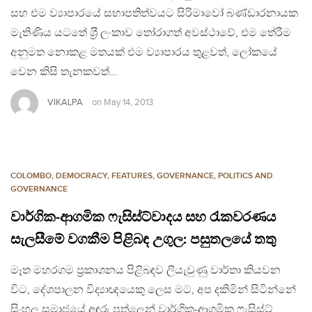
සහ එම ව්‍යාපාරයේ සභාපතිත්වයට සිරිමාවෝ බණ්ඩාරනායක
මැතිණිය යටතේ ශ‍්‍රී ලංකාව තෝරාගත් අවස්ථාවේ, එම තේරීම
අනුමත නොකළ මතයක් එම ව්‍යාපාරය තුළවත්, ලෝකයේ
වෙන කිසි තැනකවත්…
VIKALPA
on
May 14, 2013
COLOMBO
,
DEMOCRACY
,
FEATURES
,
GOVERNANCE
,
POLITICS AND
GOVERNANCE
වාර්ගික-ආගමික ෆැසිස්ට්වාදය සහ රැකවරණය
සැලසීමේ වගකීම පිළිබඳ උගුල: පසුතලයේ තතු
මෑත මහරගම ප‍්‍රකාශනය පිළිබඳව ලියැවුණු වාර්තා කියවන
විට, දේශපාලන විද්‍යාඥයෙකු ලෙස මට, අප දකිමින් සිටින්නේ
සිංහල සමාජයේ අඳුරු පත්ලෙන් වාර්ගික-ආගමික ෆැසිස්ට්