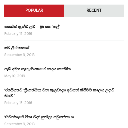
POPULAR
RECENT
සෙක්ස් ඇන්ඩ් ලව් – බ්‍රා සහ ‘ලේ’
February 15, 2016
සම ලිංගිකයෝ
September 9, 2013
පෑඩ් අඳින ගැහැනියකගේ හෘදය සාක්ෂිය
May 10, 2019
‘රහසිගතව ක්‍රියාත්මක වන කුලවාදය අවසන් කිරීමට කාලය උදාවී
තිබේ.’
February 15, 2016
‘හිමින්සැරේ පියා විදා‘ සුනිලා සමුගත්තා ය.
September 9, 2013