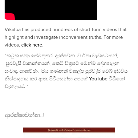
Vikalpa has produced hundreds of short-form videos that
highlight and investigate inconvenient truths. For more
videos,
click here
.
"කටුක සත්‍ය ඉස්මතුකර දැක්වෙන වාර්තා වැඩසටහන්,
පුරවැසි වෘතාන්තයන්, කෙටි චිත්‍රපට මෙන්ම දේශපාලන
සංවාද, සාකච්ඡා, සිය ගණනක් විකල්ප පුරවැසි වෙබ් අඩවිය
නිශ්පාදනය කර ඇත. පිවිසෙන්න අපගේ
YouTube
වීඩියෝ
චැනලයට."
ආරක්ෂාවන්න..!