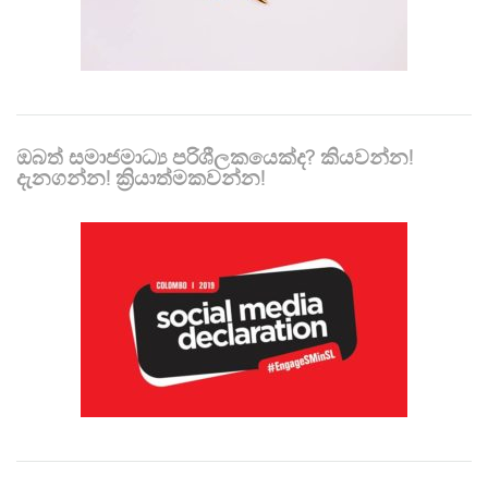
ඔබත් සමාජමාධ්‍ය පරිශීලකයෙක්ද? කියවන්න!
දැනගන්න! ක්‍රියාත්මකවන්න!