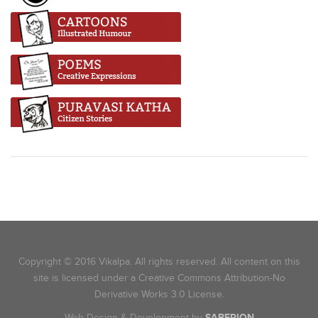
Copyright © 2016 Vikalpa. All rights reserved. All content on this
site is licensed under a Creative Commons Attribution-No
Derivative Works 3.0 License.
Web Design & Development by
SABERION