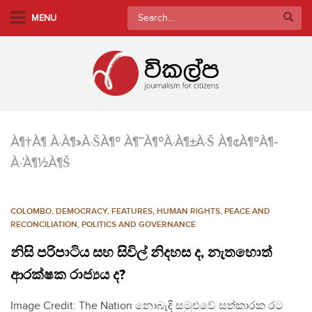
S
Search
MENU
k
for:
i
p
t
o
m
a
À¶†À¶ À·À¶»À·ŠÀ¶º À¶¯À¶ºÀ·À¶±À·Š À¶¢À¶ºÀ¶­
i
À·’À¶½À¶Š
n
c
o
COLOMBO
,
DEMOCRACY
,
FEATURES
,
HUMAN RIGHTS
,
PEACE AND
n
RECONCILIATION
,
POLITICS AND GOVERNANCE
t
නිසි පරිපාටිය සහ සිවිල් නිදහස ද, නැතහොත්
e
n
ආරක්ෂක රාජ්‍යය ද?
t
Image Credit: The Nation නොබැඳි සමුළුවේ සත්කාරක රට