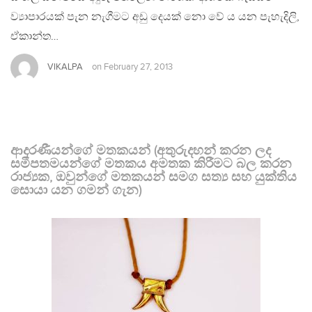
ව්‍යාපාරයක් පැන නැගීමට අඩු දෙයක් නො වේ ය යන පැහැදිලි,
ඒකාන්ත…
VIKALPA
on
February 27, 2013
ආදරණීයන්ගේ මතකයන් (අතුරුදහන් කරන ලද
සමීපතමයන්ගේ මතකය අමතක කිරීමට බල කරන
රාජ්‍යක, ඔවුන්ගේ මතකයන් සමග සත්‍ය සහ යුක්තිය
සොයා යන ගමන් ගැන)