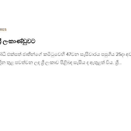
RES
‍රී ලංකාණ්ඩුවට
රෝධී එක්සත් ජාතීන්ගේ කමිටුවෙහි 47වන සැසිවාරය පසුගිය 25දා අ
ුළ පවත්වන ලද ශ්‍රී ලංකාව පිළිබඳ සැසිය ද ඇතුළත් විය. ශ්‍රී…