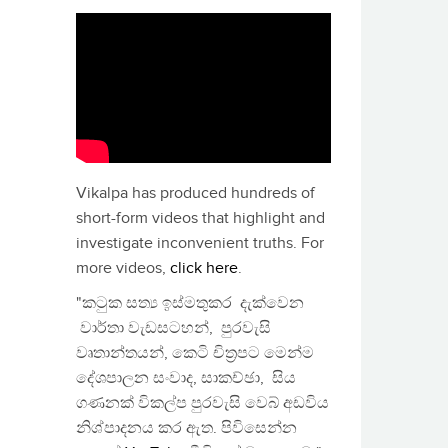
Vikalpa has produced hundreds of
short-form videos that highlight and
investigate inconvenient truths. For
more videos,
click here
.
"කටුක සත්‍ය ඉස්මතුකර දැක්වෙන
වාර්තා වැඩසටහන්, පුරවැසි
වෘතාන්තයන්, කෙටි චිත්‍රපට මෙන්ම
දේශපාලන සංවාද, සාකච්ඡා, සිය
ගණනක් විකල්ප පුරවැසි වෙබ් අඩවිය
නිශ්පාදනය කර ඇත. පිවිසෙන්න