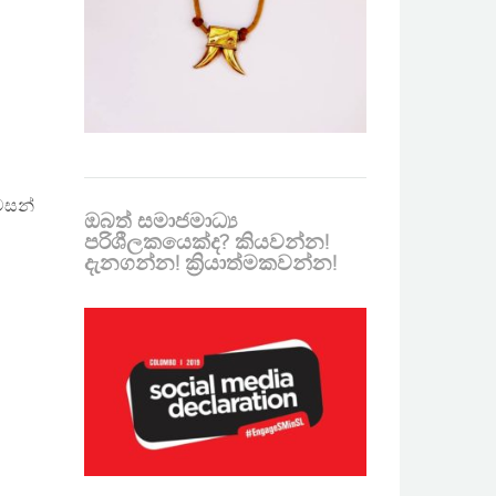
වසන්
ඔබත් සමාජමාධ්‍ය
පරිශීලකයෙක්ද? කියවන්න!
දැනගන්න! ක්‍රියාත්මකවන්න!