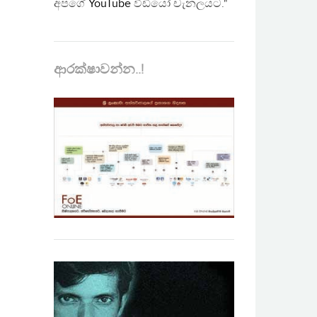
අපගේ
YouTube
වීඩියෝ චැනලයට."
ආරක්ෂාවන්න..!