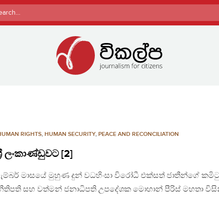
rch
HUMAN RIGHTS
,
HUMAN SECURITY
,
PEACE AND RECONCILIATION
රී ලංකාණ්ඩුවට [2]
ැම්බර් මාසයේ මුහුණ දුන් වධහිංසා විරෝධී එක්සත් ජාතීන්ගේ කමිට
ටපු නීතිපති සහ වත්මන් ජනාධිපති උපදේශක මොහාන් පීරිස් මහතා විසි