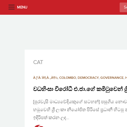
S
Sea
MENU
k
for:
i
p
t
o
m
a
i
CAT
n
c
À·ƑÀ·’À¶‚À·„À¶½
,
COLOMBO
,
DEMOCRACY
,
GOVERNANCE
,
o
n
වධහිංසා විරෝධී එ.ජා.ගේ කමිටුවෙන් ශ්‍
t
[පුරවැසි මාධ්‍යවේදියකුගේ සටහන්] පසුගිය නොව
e
n
හමුවෙහි ශ්‍රී ලංකා නියෝජිත පිරිසේ ප්‍රධානී හි
t
ඉදිරිපත් කරන ලද…