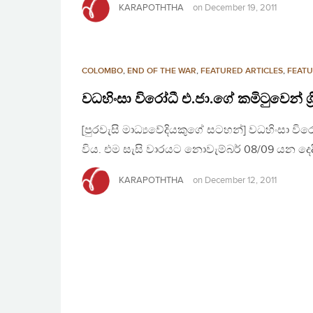
KARAPOTHTHA
on
December 19, 2011
COLOMBO
,
END OF THE WAR
,
FEATURED ARTICLES
,
FEATU
වධහිංසා විරෝධී එ.ජා.ගේ කමිටුවෙන් ශ්
[පුරවැසි මාධ්‍යවේදියකුගේ සටහන්] වධහිංසා වි
විය. එම සැසි වාරයට නොවැම්බර් 08/09 යන දෙදින ත
KARAPOTHTHA
on
December 12, 2011