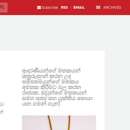
Subscribe:
RSS
|
EMAIL
ARCHIVES
ආදරණීයන්ගේ මතකයන්
(අතුරුදහන් කරන ලද
සමීපතමයන්ගේ මතකය
අමතක කිරීමට බල කරන
රාජ්‍යක, ඔවුන්ගේ මතකයන්
සමග සත්‍ය සහ යුක්තිය සොයා
යන ගමන් ගැන)
ුව
න්