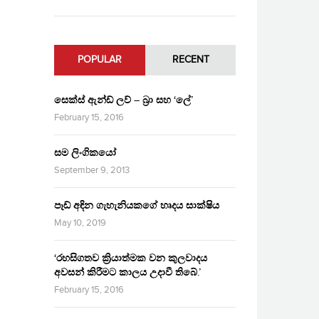
POPULAR
RECENT
සෙක්ස් ඇන්ඩ් ලව් – බ්‍රා සහ ‘ලේ’
February 15, 2016
සම ලිංගිකයෝ
September 9, 2013
පෑඩ් අඳින ගැහැනියකගේ හෘදය සාක්ෂිය
May 10, 2019
‘රහසිගතව ක්‍රියාත්මක වන කුලවාදය
අවසන් කිරීමට කාලය උදාවී තිබේ.’
February 15, 2016