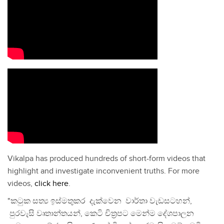
Vikalpa has produced hundreds of short-form videos that
highlight and investigate inconvenient truths. For more
videos,
click here
.
"කටුක සත්‍ය ඉස්මතුකර දැක්වෙන වාර්තා වැඩසටහන්,
පුරවැසි වෘතාන්තයන්, කෙටි චිත්‍රපට මෙන්ම දේශපාලන