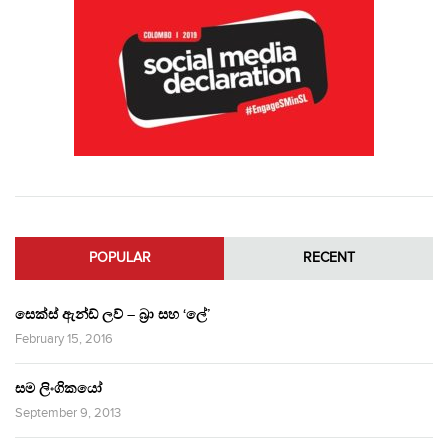
POPULAR
RECENT
සෙක්ස් ඇන්ඩ් ලව් – බ්‍රා සහ ‘ලේ’
February 15, 2016
සම ලිංගිකයෝ
September 9, 2013