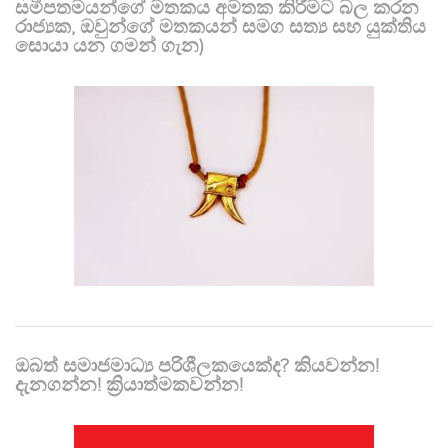
සමීපතමයන්ගේ මතකය අමතක කිරීමට බල කරන
රාජ්‍යක, ඔවුන්ගේ මතකයන් සමග සත්‍ය සහ යුක්තිය
සොයා යන ගමන් ගැන)
ඔබත් සමාජමාධ්‍ය පරිශීලකයෙක්ද? කියවන්න!
දැනගන්න! ක්‍රියාත්මකවන්න!