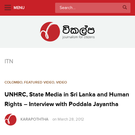
S
Search
MENU
k
for:
i
p
t
o
m
a
ITN
i
n
c
COLOMBO
,
FEATURED VIDEO
,
VIDEO
o
n
UNHRC, State Media in Sri Lanka and Human
t
Rights – Interview with Poddala Jayantha
e
n
KARAPOTHTHA
on
March 28, 2012
t