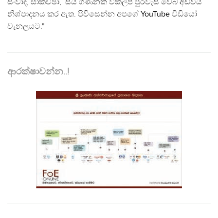
සංවාද, සාකච්ඡා, සිය ගණනක් විකල්ප පුරවැසි වෙබ් අඩවිය
නිශ්පාදනය කර ඇත. පිවිසෙන්න අපගේ
YouTube
වීඩියෝ
චැනලයට."
ආරක්ෂාවන්න..!