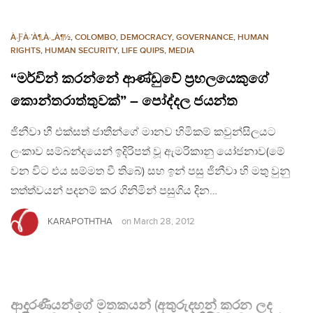
À·ƑÀ·’À¶‚À·„À¶½
,
COLOMBO
,
DEMOCRACY
,
GOVERNANCE
,
HUMAN
RIGHTS
,
HUMAN SECURITY
,
LIFE QUIPS
,
MEDIA
“මර්වින් කරන්නේ ආණ්ඩුවේ ප්‍රභලයෙකුගේ
කොන්තරාත්තුවක්” – පෝද්දල ජයන්ත
ජිනීවා හී එක්සත් ජාතීන්ගේ මානව හිමිකම් කවුන්සිලයට
ලංකාව සම්බන්දයෙන් ඉදිරිපත් වූ ඇමරිකානු යෝජනාව(මේ
වන විට එය සම්මත වී තිබේ) සහ ඉන් පසු ජිනීවා හි මතු වුනු
තත්ත්වයන් පදනම් කර ගිනිමින් පසුගිය දින…
KARAPOTHTHA
on
March 28, 2012
ආදරණීයන්ගේ මතකයන් (අතුරුදහන් කරන ලද