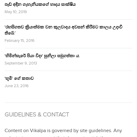
පෑඩ් අඳින ගැහැනියකගේ හෘදය සාක්ෂිය
May 10, 2019
‘රහසිගතව ක්‍රියාත්මක වන කුලවාදය අවසන් කිරීමට කාලය උදාවී
තිබේ.’
February 15, 2016
‘හිමින්සැරේ පියා විදා‘ සුනිලා සමුගත්තා ය.
September 9, 2013
‘භූමි’ ගේ කතාව
June 23, 2016
GUIDELINES & CONTACT
Content on Vikalpa is governed by site guidelines. Any