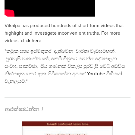
Vikalpa has produced hundreds of short-form videos that
highlight and investigate inconvenient truths. For more
videos,
click here
.
"කටුක සත්‍ය ඉස්මතුකර දැක්වෙන වාර්තා වැඩසටහන්,
පුරවැසි වෘතාන්තයන්, කෙටි චිත්‍රපට මෙන්ම දේශපාලන
සංවාද, සාකච්ඡා, සිය ගණනක් විකල්ප පුරවැසි වෙබ් අඩවිය
නිශ්පාදනය කර ඇත. පිවිසෙන්න අපගේ
YouTube
වීඩියෝ
චැනලයට."
ආරක්ෂාවන්න..!