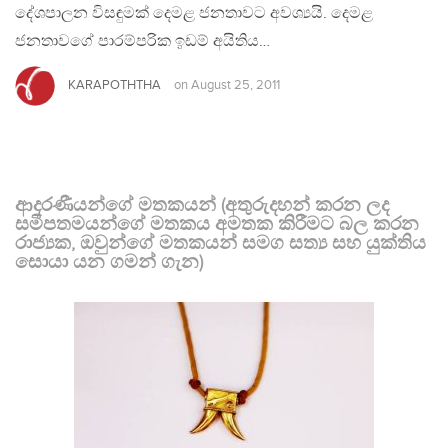
දේශපාලන විසඳුමක් දෙමළ ජනතාවට අවශ්‍යයි. දෙමළ
ජනතාවගේ පාරම්පරික ඉඩම් අයිතිය…
KARAPOTHTHA
on
August 25, 2011
ආදරණීයන්ගේ මතකයන් (අතුරුදහන් කරන ලද
සමීපතමයන්ගේ මතකය අමතක කිරීමට බල කරන
රාජ්‍යක, ඔවුන්ගේ මතකයන් සමග සත්‍ය සහ යුක්තිය
සොයා යන ගමන් ගැන)