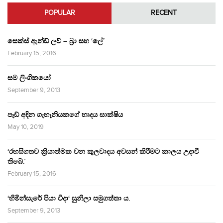
POPULAR
RECENT
සෙක්ස් ඇන්ඩ් ලව් – බ්‍රා සහ ‘ලේ’
February 15, 2016
සම ලිංගිකයෝ
September 9, 2013
පෑඩ් අඳින ගැහැනියකගේ හෘදය සාක්ෂිය
May 10, 2019
‘රහසිගතව ක්‍රියාත්මක වන කුලවාදය අවසන් කිරීමට කාලය උදාවී
තිබේ.’
February 15, 2016
‘හිමින්සැරේ පියා විදා‘ සුනිලා සමුගත්තා ය.
September 9, 2013