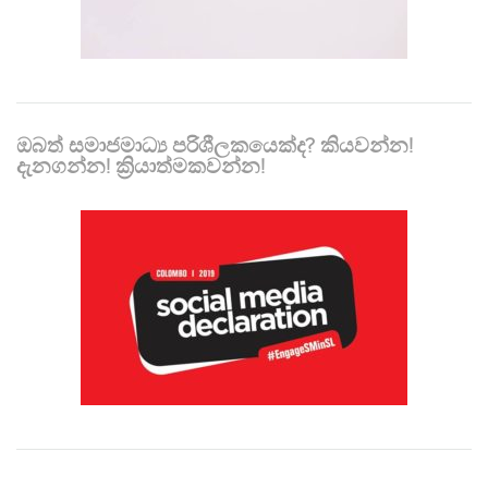
ඔබත් සමාජමාධ්‍ය පරිශීලකයෙක්ද? කියවන්න!
දැනගන්න! ක්‍රියාත්මකවන්න!