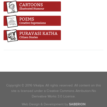
Copyright © 2016 Vikalpa. All rights reserved. All content on this
site is licensed under a Creative Commons Attribution-No
Derivative Works 3.0 License.
Web Design & Development by
SABERION