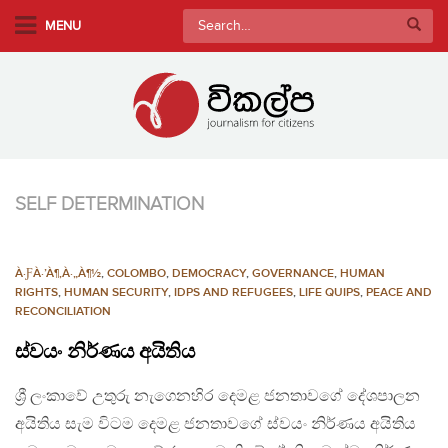
S
Search
MENU
k
for:
i
p
t
o
m
a
SELF DETERMINATION
i
n
c
À·ƑÀ·’À¶‚À·„À¶½
,
COLOMBO
,
DEMOCRACY
,
GOVERNANCE
,
HUMAN
o
RIGHTS
,
HUMAN SECURITY
,
IDPS AND REFUGEES
,
LIFE QUIPS
,
PEACE AND
n
RECONCILIATION
t
ස්වයං නිර්ණය අයිතිය
e
n
ශ්‍රී ලංකාවේ උතුරු නැගෙනහිර දෙමළ ජනතාවගේ දේශපාලන
t
අයිතිය සැම විටම දෙමළ ජනතාවගේ ස්වයං නිර්ණය අයිතිය