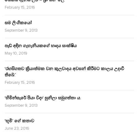
February 15, 2016
සම ලිංගිකයෝ
September 9, 2013
පෑඩ් අඳින ගැහැනියකගේ හෘදය සාක්ෂිය
May 10, 2019
‘රහසිගතව ක්‍රියාත්මක වන කුලවාදය අවසන් කිරීමට කාලය උදාවී
තිබේ.’
February 15, 2016
‘හිමින්සැරේ පියා විදා‘ සුනිලා සමුගත්තා ය.
September 9, 2013
‘භූමි’ ගේ කතාව
June 23, 2016