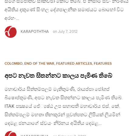
සමග සමපාතව සාකච්ඡා කොට තිබේ. ඒ නිසාම ස්වං නිර්ණය
අයිතිය දකුණේ සිංහල දේශපාලනික සමාජයට බොහෝ විට
අරහං…
KARAPOTHTHA
on
July 7, 2012
COLOMBO
,
END OF THE WAR
,
FEATURED ARTICLES
,
FEATURES
අපට නැවත සිතන්නට කාලය පැමිණ තිබේ
මහාචාර්ය සිත්තම්පලම් මැතිතුමණි, රායප්පා ජෝශප්
බිෂොප්තුමණි, අපට නැවත සිතන්නට කාලය පැමිණ තිබේ.
ITAK පක්‍ෂයේ ජේ්‍යෂ්ඨ උප සභාපති මහාචාර්ය එස්. කේ.
සිත්තම්පලම් මහතා තිනකුරන් පුවත්පතට ලිපියක් ලියමින්
දෙමළ ජනයාගේ ස්වයං නිර්නය අයිතිය දෙමළ…