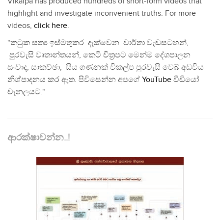
Vikalpa has produced hundreds of short-form videos that
highlight and investigate inconvenient truths. For more
videos,
click here
.
"කටුක සත්‍ය ඉස්මතුකර දැක්වෙන වාර්තා වැඩසටහන්,
පුරවැසි වෘතාන්තයන්, කෙටි චිත්‍රපට මෙන්ම දේශපාලන
සංවාද, සාකච්ඡා, සිය ගණනක් විකල්ප පුරවැසි වෙබ් අඩවිය
නිශ්පාදනය කර ඇත. පිවිසෙන්න අපගේ
YouTube
වීඩියෝ
චැනලයට."
ආරක්ෂාවන්න..!