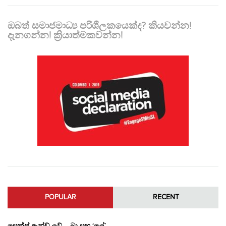
ඔබත් සමාජමාධ්‍ය පරිශීලකයෙක්ද? කියවන්න!
දැනගන්න! ක්‍රියාත්මකවන්න!
POPULAR
RECENT
සෙක්ස් ඇන්ඩ් ලව් – බ්‍රා සහ ‘ලේ’