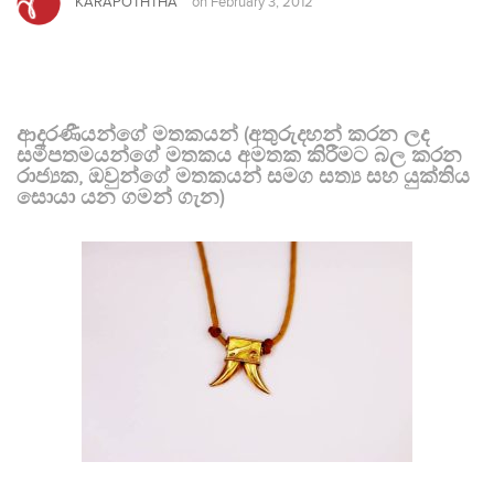
KARAPOTHTHA
on
February 3, 2012
ආදරණීයන්ගේ මතකයන් (අතුරුදහන් කරන ලද
සමීපතමයන්ගේ මතකය අමතක කිරීමට බල කරන
රාජ්‍යක, ඔවුන්ගේ මතකයන් සමග සත්‍ය සහ යුක්තිය
සොයා යන ගමන් ගැන)