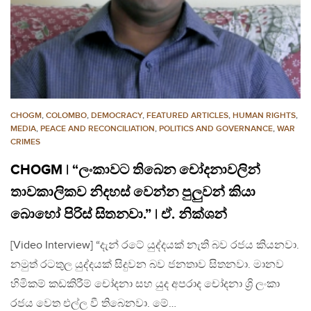
CHOGM
,
COLOMBO
,
DEMOCRACY
,
FEATURED ARTICLES
,
HUMAN RIGHTS
,
MEDIA
,
PEACE AND RECONCILIATION
,
POLITICS AND GOVERNANCE
,
WAR
CRIMES
CHOGM | “ලංකාවට තිබෙන චෝදනාවලින්
තාවකාලිකව නිදහස් වෙන්න පුලුවන් කියා
බොහෝ පිරිස් සිතනවා.” | ඒ. නික්ශන්
[Video Interview] “දැන් රටේ යුද්දයක් නැති බව රජය කියනවා.
නමුත් රටතුල යුද්දයක් සිදුවන බව ජනතාව සිතනවා. මානව
හිමිකම් කඩකිරීම් චෝදනා සහ යුද අපරාද චෝදනා ශ්‍රි ලංකා
රජය වෙත එල්ල වී තිබෙනවා. මේ…