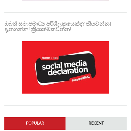
ඔබත් සමාජමාධ්‍ය පරිශීලකයෙක්ද? කියවන්න!
දැනගන්න! ක්‍රියාත්මකවන්න!
POPULAR
RECENT