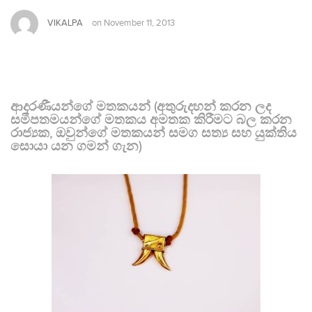
VIKALPA
on
November 11, 2013
ආදරණීයන්ගේ මතකයන් (අතුරුදහන් කරන ලද
සමීපතමයන්ගේ මතකය අමතක කිරීමට බල කරන
රාජ්‍යක, ඔවුන්ගේ මතකයන් සමග සත්‍ය සහ යුක්තිය
සොයා යන ගමන් ගැන)