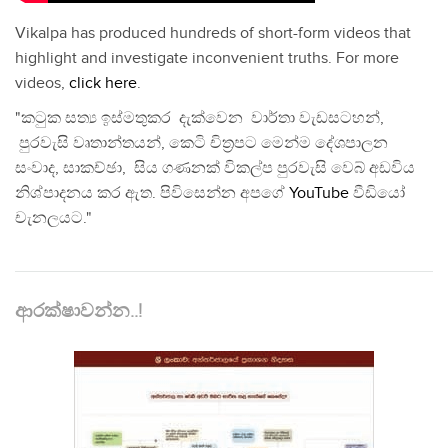
Vikalpa has produced hundreds of short-form videos that
highlight and investigate inconvenient truths. For more
videos,
click here
.
"කටුක සත්‍ය ඉස්මතුකර දැක්වෙන වාර්තා වැඩසටහන්,
පුරවැසි වෘතාන්තයන්, කෙටි චිත්‍රපට මෙන්ම දේශපාලන
සංවාද, සාකච්ඡා, සිය ගණනක් විකල්ප පුරවැසි වෙබ් අඩවිය
නිශ්පාදනය කර ඇත. පිවිසෙන්න අපගේ
YouTube
වීඩියෝ
චැනලයට."
ආරක්ෂාවන්න..!