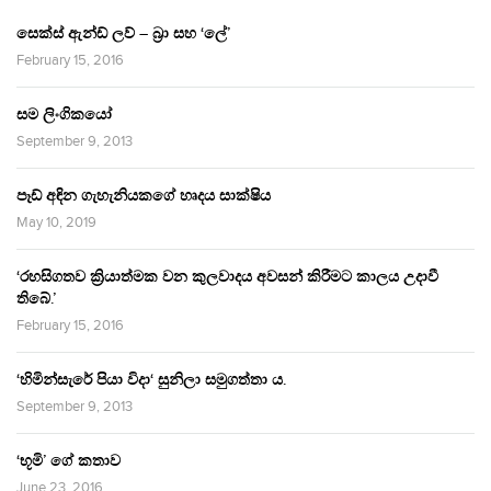
සෙක්ස් ඇන්ඩ් ලව් – බ්‍රා සහ ‘ලේ’
February 15, 2016
සම ලිංගිකයෝ
September 9, 2013
පෑඩ් අඳින ගැහැනියකගේ හෘදය සාක්ෂිය
May 10, 2019
‘රහසිගතව ක්‍රියාත්මක වන කුලවාදය අවසන් කිරීමට කාලය උදාවී
තිබේ.’
February 15, 2016
‘හිමින්සැරේ පියා විදා‘ සුනිලා සමුගත්තා ය.
September 9, 2013
‘භූමි’ ගේ කතාව
June 23, 2016