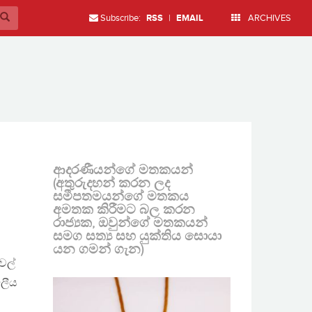
Subscribe:
RSS
|
EMAIL
ARCHIVES
ආදරණීයන්ගේ මතකයන්
(අතුරුදහන් කරන ලද
සමීපතමයන්ගේ මතකය
අමතක කිරීමට බල කරන
රාජ්‍යක, ඔවුන්ගේ මතකයන්
සමග සත්‍ය සහ යුක්තිය සොයා
යන ගමන් ගැන)
වල්
ඩලීය