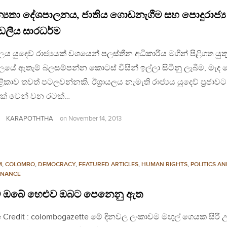
්‍යතා දේශපාලනය, ජාතිය ගොඩනැගීම සහ පොදුරාජ්‍ය
ඩලීය සාරධර්ම
රායලය යුදෙව් රාජ්‍යයක් වශයෙන් පලස්තීන අධිකාරිය මගින් පිළිගත යු
රායලයේ ඇතැම් බලසම්පන්න කොටස් විසින් ඉල්ලා සිටිනු ලැබීම, මැද 
හේළිකාව තවත් පටලවන්නකි. ඊශ‍්‍රායලය නැමැති රාජ්‍යය යුදෙව් ප‍්‍රජාවට
් වෙන් වන රටක්…
KARAPOTHTHA
on
November 14, 2013
M
,
COLOMBO
,
DEMOCRACY
,
FEATURED ARTICLES
,
HUMAN RIGHTS
,
POLITICS A
NANCE
ට ඔබේ හෙළුව ඔබට පෙනෙනු ඇත
 Credit : colombogazette මේ දිනවල ලංකාවම මඟුල් ගෙයක සිරි උ