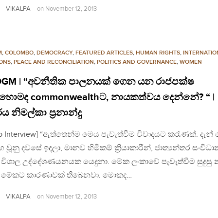
VIKALPA
on
November 12, 2013
M
,
COLOMBO
,
DEMOCRACY
,
FEATURED ARTICLES
,
HUMAN RIGHTS
,
INTERNATIO
IONS
,
PEACE AND RECONCILIATION
,
POLITICS AND GOVERNANCE
,
WOMEN
GM | “අවනීතික පාලනයක් ගෙන යන රාජපක්ෂ
ොමද commonwealthට, නායකත්වය දෙන්නේ? “ |
්ය නිමල්කා ප්‍රනාන්දු
o Interview] “ඇත්තෙන්ම මෙය පැවැත්වීම විවාදයට කරැණක්. දැන්
 වූනු දවසේ ඉදලා, මානව හිමිකම් ක්‍රියාකාරීන්, ජාත්‍යන්තර සංවිධා
් විශාල උද්දේශණයනයක යෙදුනා. මේක ලංකාවේ පැවැත්වීම සුදුසු 
 මේකට කාරණාවක් තිබෙනවා. මොකද…
VIKALPA
on
November 12, 2013