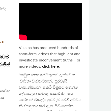
.
ින්ද…
NAL
Vikalpa has produced hundreds of
short-form videos that highlight and
ිතටම
investigate inconvenient truths. For
ංජිත්
more videos,
click here
.
"කටුක සත්‍ය ඉස්මතුකර දැක්වෙන
වාර්තා වැඩසටහන්, පුරවැසි
වෘතාන්තයන්, කෙටි චිත්‍රපට මෙන්ම
පාගන්න
දේශපාලන සංවාද, සාකච්ඡා, සිය
හස
ගණනක් විකල්ප පුරවැසි වෙබ් අඩවිය
නිශ්පාදනය කර ඇත. පිවිසෙන්න