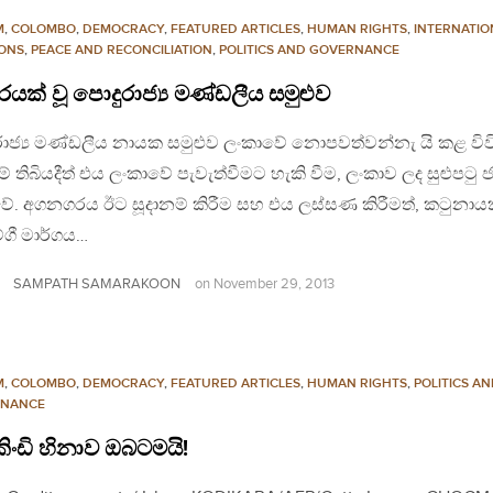
M
,
COLOMBO
,
DEMOCRACY
,
FEATURED ARTICLES
,
HUMAN RIGHTS
,
INTERNATIO
IONS
,
PEACE AND RECONCILIATION
,
POLITICS AND GOVERNANCE
රයක් වූ පොදුරාජ්‍ය මණ්ඩලීය සමුළුව
රාජ්‍ය මණ්ඩලීය නායක සමුළුව ලංකාවේ නොපවත්වන්නැ යි කළ විව
් තිබියදීත් එය ලංකාවේ පැවැත්වීමට හැකි වීම, ලංකාව ලද සුළුපටු 
. අගනගරය ඊට සූදානම් කිරීම සහ එය ලස්සණ කිරීමත්, කටුනා
ගී මාර්ගය…
SAMPATH SAMARAKOON
on
November 29, 2013
M
,
COLOMBO
,
DEMOCRACY
,
FEATURED ARTICLES
,
HUMAN RIGHTS
,
POLITICS A
NANCE
ිංඩි හිනාව ඔබටමයි!