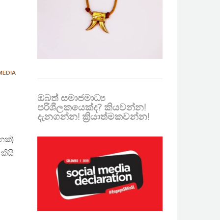
MEDIA
ඔබත් සමාජමාධ්‍ය
පරිශීලකයෙක්ද? කියවන්න!
දැනගන්න! ක්‍රියාත්මකවන්න!
නක්)
කිසි