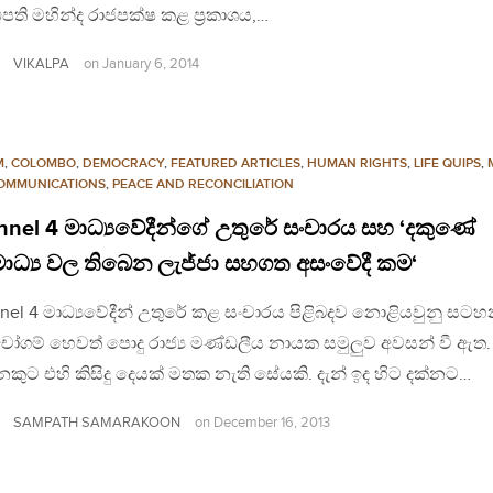
පති මහින්ද රාජපක්ෂ කළ ප‍්‍රකාශය,…
VIKALPA
on
January 6, 2014
M
,
COLOMBO
,
DEMOCRACY
,
FEATURED ARTICLES
,
HUMAN RIGHTS
,
LIFE QUIPS
,
OMMUNICATIONS
,
PEACE AND RECONCILIATION
nel 4 මාධ්‍යවේදීන්ගේ උතුරේ සංචාරය සහ ‘දකුණේ
ධ්‍ය වල තිබෙන ලැජ්ජා සහගත අසංවේදී කම‘
nel 4 මාධ්‍යවේදීන් උතුරේ කළ සංචාරය පිළිබදව නොළියවුනු සටහ
චෝගම් හෙවත් පොදු රාජ්‍ය මණ්ඩලීය නායක සමුලුව අවසන් වී ඇත. 
ුට එහි කිසිදු දෙයක් මතක නැති සේයකි. දැන් ඉද හිට දක්නට…
SAMPATH SAMARAKOON
on
December 16, 2013