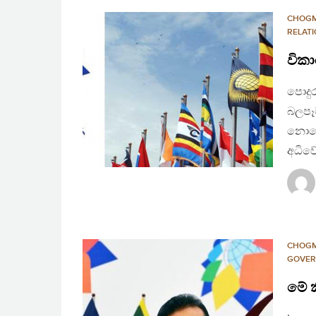
CHOG
RELAT
විකා
පොදු
බලපෑම
නොවේ
අධිවේ
CHOG
GOVER
මේ ක