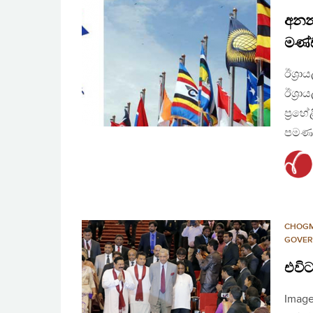
අනන
මණ්
ඊශ‍්‍
ඊශ‍්‍
ප‍්‍ර
පමණක
CHOG
GOVER
එවි
Image