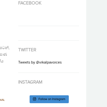
FACEBOOK
 පටන්,
TWITTER
ලංඝණ
ිය
Tweets by @vikalpavoices
INSTAGRAM
Follow on Instagram
NAL