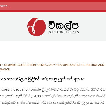
rch
M
,
COLOMBO
,
CORRUPTION
,
DEMOCRACY
,
FEATURED ARTICLES
,
POLITICS AND
NANCE
 ආයතනවලට මුලින් ගරු කළ යුත්තේ අප ය.
 Credit: deccanchronicle ශ‍්‍රී ලංකාවේ ආයතන පද්ධතියට අනිත් රට
කළ යුතුව’ ඇති බවට, 2013 නොවැම්බරයේ පැවැති පොදුරාජ්‍ය මණ්
සමුළුවේ දී, විශේෂයෙන් බි‍්‍රතාන්‍ය අගමැතිවරයාව ඉලක්ක කොට