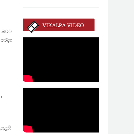
තු බවට
පෙරදිග
ND
සුළයි.