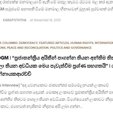
්ද රාජපක්ෂ මනමාලයා වී ඇති මේ මඟුල කෑමට රටටම බල කර ඇත
M සමුළුවේ සභාපති වීමේ මනමාල හිනාවෙන් මුහුණ පුරවාගත් මහ
KARAPOTHTHA
on
November 14, 2013
M
,
COLOMBO
,
DEMOCRACY
,
FEATURED ARTICLES
,
HUMAN RIGHTS
,
INTERNATIO
IONS
,
PEACE AND RECONCILIATION
,
POLITICS AND GOVERNANCE
M | “ප්‍රජාතන්ත්‍රීය අයිතීන් පාගන්න තියන අන්තිම ත
ා තියන අවධියක මෙය පැවැත්වීම ප්‍රශ්ණ සහගතයි” | ර
්නායකආරච්චි
eo Interview] “අද වෙනකොට ජාත්‍යන්තර සම්මේලනයක් ලංකාවේ
්වීම ප්‍රශ්ණ සහගත දෙයක්. මොකද ලංකාවේ ප්‍රජාතන්ත්‍රීය අයිතීන් 
 අන්තිම තිතටම පාගලා තියන අවධියක. විශේෂයෙන් ලංකාවට නිද
ොට, එහෙමත් නැතිනම් නිදහස අපි ලබා ගන්න…