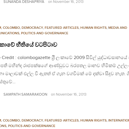
SUNANDA DESHAPRIYA
on
November 16, 2013
M
,
COLOMBO
,
DEMOCRACY
,
FEATURED ARTICLES
,
HUMAN RIGHTS
,
MEDIA AND
NICATIONS
,
POLITICS AND GOVERNANCE
රී ලංකාවේ භීතියේ වටපිටාව
 Credit : colombogazette ශ‍්‍රී ලංකාවේ 2009 සිවිල් යුද්ධාවසානයේ
ිපති මහින්ද රාජපක්ෂගේ ආණ්ඩුවට බරපතල මානව හිමිකම් උල්
 මාලාවක් එල්ල වී ඇතත් ඒ ගැන වගවීමක් මේ දක්වා සිදුව නැත. ග
්තුවේ…
SAMPATH SAMARAKOON
on
November 16, 2013
M
,
COLOMBO
,
DEMOCRACY
,
FEATURED ARTICLES
,
HUMAN RIGHTS
,
INTERNATIO
IONS
,
POLITICS AND GOVERNANCE