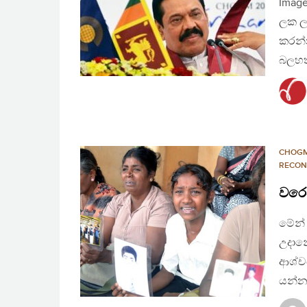
Image
ලක ල
කරන්න
බලහත
CHOG
RECON
වරෙ
මේන්
උදානේ
ආශ්චර
යන්නා