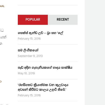
NAL
POPULAR
RECENT
ිධ
සෙක්ස් ඇන්ඩ් ලව් – බ්‍රා සහ ‘ලේ’
ජයක්
February 15, 2016
යක
සම ලිංගිකයෝ
September 9, 2013
පෑඩ් අඳින ගැහැනියකගේ හෘදය සාක්ෂිය
May 10, 2019
ND
‘රහසිගතව ක්‍රියාත්මක වන කුලවාදය
අවසන් කිරීමට කාලය උදාවී තිබේ.’
February 15, 2016