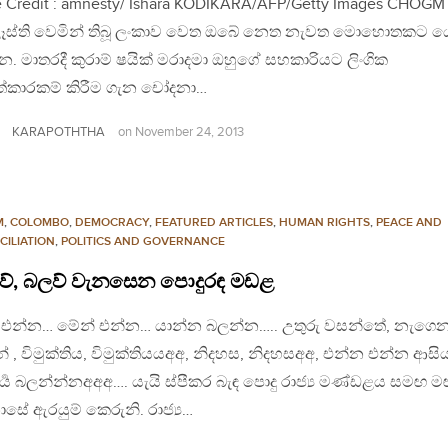
 Credit : amnesty/ Ishara KODIKARA/AFP/Getty Images CHOG
ෑස්ති වෙමින් තිබූ ලංකාව වෙත ඔබේ නෙත නැවත මොහොතකට ය
. මාතරදී කුරාම් ෂයික් මරාදමා ඔහුගේ සහකාරියට ලිංගික
්කාරකම් කිරීම ගැන චෝදනා…
KARAPOTHTHA
on
November 24, 2013
M
,
COLOMBO
,
DEMOCRACY
,
FEATURED ARTICLES
,
HUMAN RIGHTS
,
PEACE AND
CILIATION
,
POLITICS AND GOVERNANCE
ව්, බලව් වැනසෙන පොදුරඳ මඩළ
 එන්න… මේන් එන්න… යාන්න බලන්න….. උතුරු වසන්තේ, නැගෙන
 , විමුක්තිය, විමුක්තියයඅඅ, නිදහස, නිදහසඅඅ, එන්න එන්න ආස
්‍ය බලන්න්නඅඅඅ…. යැයි ස්පීකර බැඳ පොදු රාජ්‍ය මණ්ඩළය සමඟ 
සේ ඇරයුම් කෙරුනි. රාජ්‍ය…