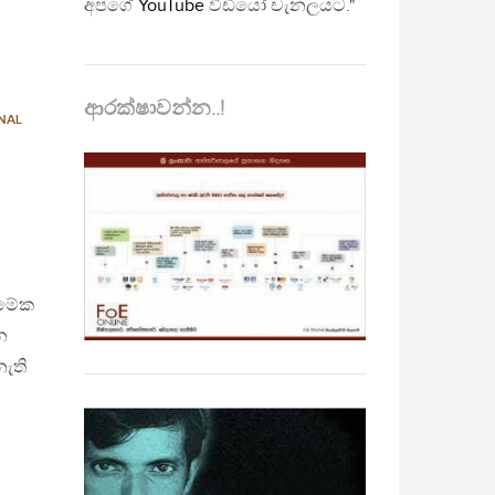
අපගේ
YouTube
වීඩියෝ චැනලයට."
ආරක්ෂාවන්න..!
NAL
 මේක
න
නැති