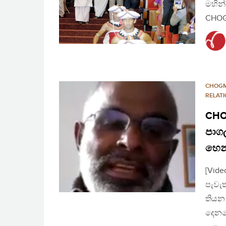
මහින
CHOG
CHOG
RELAT
CHOG
පාගල
හෙන
[Vid
පැවැත
තියන
දෙනක