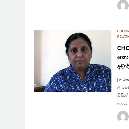
CHOG
RELAT
CHO
කොහ
අචාර
[Vide
ආරම්භ
විසින
බවට.