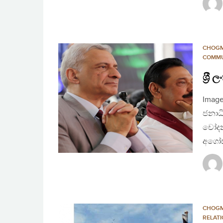
CHOG
COMMU
ශ‍්‍
Image
ජනාධ
චෝදනා
අගෝස
CHOG
RELAT