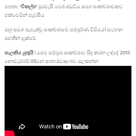
මහතා,
‘විකල්ප‘
පුරවැසි වෙබ් අඩවිය සමග සාකච්ඡාවකට
එක්වෙමින් පැවසීය.
ඔහු සමග පැවැත්වූ සාකච්ඡාවේ සම්පූර්ණ වීඩියෝ සටහන
පහතින් දැක්වේ.
සැලකිය යුතුයි
| මෙම සම්මුඛ සාකච්ඡාව සිදු කරන ලද්දේ 2013
නොවැම්බර් 05වන අගහරැවාදා බව සලකන්න.