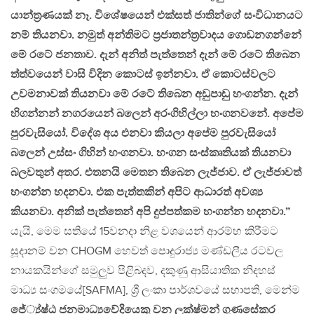
යාන්ත්‍රණයක් නෑ. විශේෂයෙන් එක්සත් ජාතින්ගේ සංවිධානයට
නම් තියනවා. නමුත් අන්තිමට ප්‍රජාතන්ත්‍රවාදය ගොඩනගන්නේ
මේ රටේ ජනතාව. දැන් අනිත් පැත්තෙන් දැන් මේ රටේ තිබෙන
ත්ත්වයෙන් වාසි විදින කොටස් ඉන්නවා. ඒ කොටස්වලට
උවමනාවක් තියනවා මේ රටේ තිබෙන අඩුපාඩු හංගන්න. දැන්
හිගන්නන් නගරයෙන් බලෙන් අරංගිහිල්ලා හංගනවනේ. අපේම
පුරවැසියෝ. විදේශ අය එනවා කියලා අපේම පුරවැසියෝ
බලෙන් උස්සං ගිහින් හංගනවා. හංගන සංස්කෘතියක් තියනවා
බලවතුන් අතර. එතනයි මෙතන තිබෙන ලැජ්ජාව. ඒ ලැජ්ජාවත්
හංගන්න හදනවා. එක පැත්තකින් අපිට ආධාරත් අවශ්‍ය
කියනවා. අනික් පැත්තෙන් අපි දුප්පත්කම හංගන්න හදනවා.”
යැයි, මෙම සතියේ 15වනදා නිළ වශයෙන් ආරම්භ කිරීමට
සූදානම් වන CHOGM හෙවත් පොදුරාජ්‍ය මණ්ඩලීය රටවල
නායකයින්ගේ සමුලුව පිළිබදව, දකුණු ආසියාතික නිදහස්
මාධ්‍ය සංගමයේ[SAFMA], ශ්‍රී ලංකා පාර්ශවයේ සභාපති, මෙන්ම
ජේ්‍ය්ෂ්ඨ ජනමාධ්‍යවේදියෙකු වන ලක්ෂ්මන් ගුණසේකර