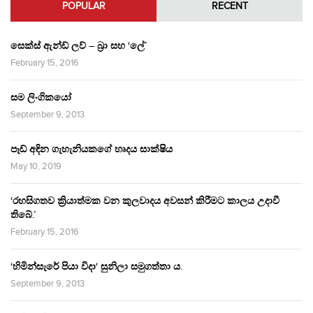
POPULAR
RECENT
සෙක්ස් ඇන්ඩ් ලව් – බ්‍රා සහ ‘ලේ’
February 15, 2016
සම ලිංගිකයෝ
September 9, 2013
පෑඩ් අඳින ගැහැනියකගේ හෘදය සාක්ෂිය
May 10, 2019
‘රහසිගතව ක්‍රියාත්මක වන කුලවාදය අවසන් කිරීමට කාලය උදාවී
තිබේ.’
February 15, 2016
‘හිමින්සැරේ පියා විදා‘ සුනිලා සමුගත්තා ය.
September 9, 2013