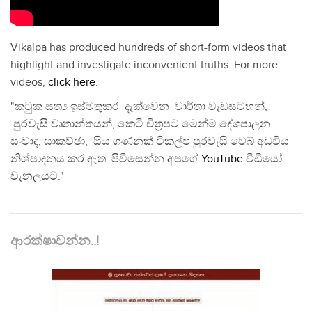
Vikalpa has produced hundreds of short-form videos that
highlight and investigate inconvenient truths. For more
videos,
click here
.
"කටුක සත්‍ය ඉස්මතුකර දැක්වෙන වාර්තා වැඩසටහන්,
පුරවැසි වෘතාන්තයන්, කෙටි චිත්‍රපට මෙන්ම දේශපාලන
සංවාද, සාකච්ඡා, සිය ගණනක් විකල්ප පුරවැසි වෙබ් අඩවිය
නිශ්පාදනය කර ඇත. පිවිසෙන්න අපගේ
YouTube
වීඩියෝ
චැනලයට."
ආරක්ෂාවන්න..!