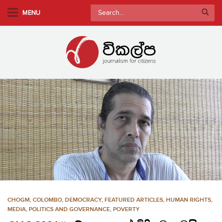
S
Search
MENU
k
for:
i
p
t
o
m
a
i
n
c
o
n
t
e
n
CHOGM
,
COLOMBO
,
DEMOCRACY
,
FEATURED ARTICLES
,
HUMAN RIGHTS
,
t
MEDIA
,
POLITICS AND GOVERNANCE
,
POVERTY