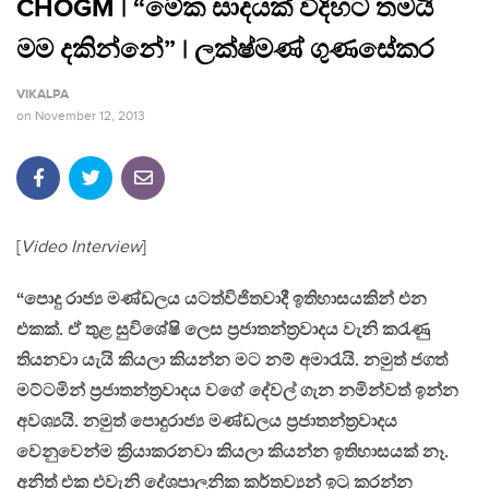
CHOGM | “මේක සාදයක් විදිහට තමයි
මම දකින්නේ” | ලක්ෂ්මණ් ගුණසේකර
VIKALPA
on
November 12, 2013
[
Video Interview
]
“පොදු රාජ්‍ය මණ්ඩලය යටත්විජිතවාදී ඉතිහාසයකින් එන
එකක්. ඒ තුළ සුවිශේෂි ලෙස ප්‍රජාතන්ත්‍රවාදය වැනි කරැණු
තියනවා යැයි කියලා කියන්න මට නම් අමාරැයි. නමුත් ජගත්
මට්ටමින් ප්‍රජාතන්ත්‍රවාදය වගේ දේවල් ගැන නමින්වත් ඉන්න
අවශ්‍යයි. නමුත් පොදුරාජ්‍ය මණ්ඩලය ප්‍රජාතන්ත්‍රවාදය
වෙනුවෙන්ම ක්‍රියාකරනවා කියලා කියන්න ඉතිහාසයක් නෑ.
අනිත් එක එවැනි දේශපාලනික කර්තව්‍යන් ඉටු කරන්න