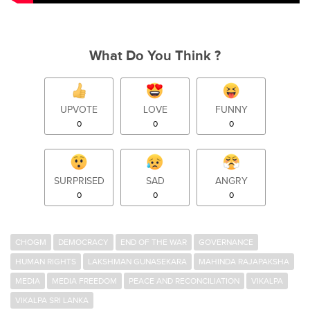
What Do You Think ?
UPVOTE
LOVE
FUNNY
0
0
0
SURPRISED
SAD
ANGRY
0
0
0
CHOGM
DEMOCRACY
END OF THE WAR
GOVERNANCE
HUMAN RIGHTS
LAKSHMAN GUNASEKARA
MAHINDA RAJAPAKSHA
MEDIA
MEDIA FREEDOM
PEACE AND RECONCILIATION
VIKALPA
VIKALPA SRI LANKA