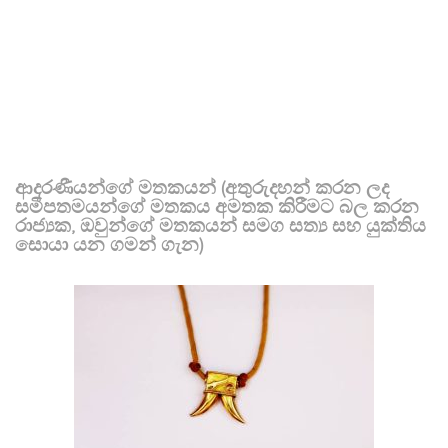
ආදරණීයන්ගේ මතකයන් (අතුරුදහන් කරන ලද
සමීපතමයන්ගේ මතකය අමතක කිරීමට බල කරන
රාජ්‍යක, ඔවුන්ගේ මතකයන් සමග සත්‍ය සහ යුක්තිය
සොයා යන ගමන් ගැන)