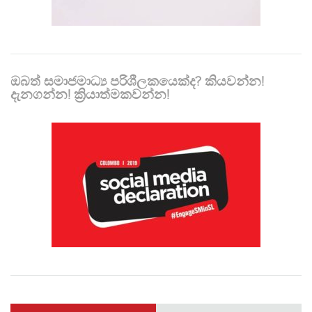
ඔබත් සමාජමාධ්‍ය පරිශීලකයෙක්ද? කියවන්න!
දැනගන්න! ක්‍රියාත්මකවන්න!