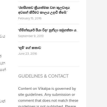
‘රහසිගතව ක්‍රියාත්මක වන කුලවාදය
අවසන් කිරීමට කාලය උදාවී තිබේ.’
February 15, 2016
‘හිමින්සැරේ පියා විදා‘ සුනිලා සමුගත්තා ය.
්වය
September 9, 2013
‘භූමි’ ගේ කතාව
June 23, 2016
්
ගැන
ෙන්
GUIDELINES & CONTACT
Content on Vikalpa is governed by
site guidelines. Any submission or
comment that does not match these
ාත්
guidelines is not published. Please