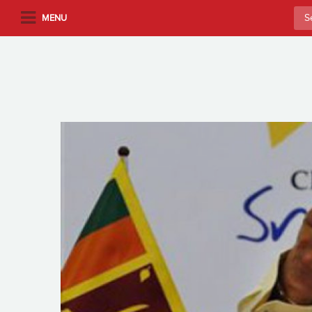
S
Sea
MENU
k
for:
i
p
t
o
m
a
i
n
c
o
n
t
e
n
t