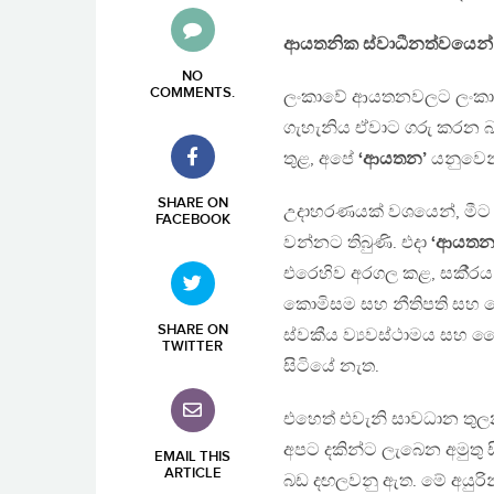
ආයතනික ස්වාධීනත්වයෙන් 
NO
COMMENTS
.
ලංකාවේ ආයතනවලට ලංකාවේ
ගැහැනිය ඒවාට ගරු කරන බව
තුළ, අපේ
‘ආයතන’
යනුවෙන
SHARE ON
උදාහරණයක් වශයෙන්, මීට ද
FACEBOOK
වන්නට තිබුණි. එදා
‘ආයතන
එරෙහිව අරගල කළ, සකී‍්‍ර
කොමිසම සහ නීතිපති සහ ප
SHARE ON
ස්වකීය ව්‍යවස්ථාමය සහ 
TWITTER
සිටියේ නැත.
එහෙත් එවැනි සාවධාන තුල
අපට දකින්ට ලැබෙන අමුතු සි
EMAIL THIS
ARTICLE
බඩ දඟලවනු ඇත. මේ අයුරින් 