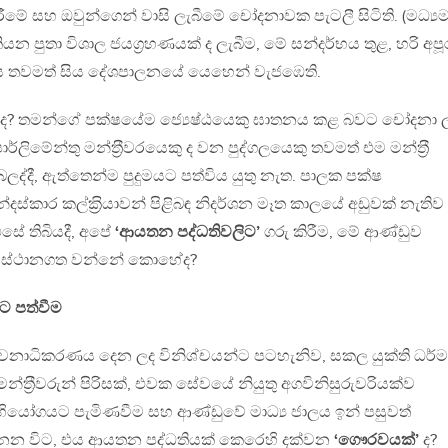
මේ සහ ඔවුන්ගෙන් වාසි ලැබීමේ චෝදනාවක පැටලී සිටිති. (මධ්‍ය
න පුතා විශාල ජයග‍්‍රහණයක් ද ලැබීම, මේ සන්දර්භය තුළ, හරි අපූ
 අය තවමත් සිය දේශපාලනයේ යෙහෙන් වැජඹෙති.
ුතු ද? තමන්ගේ පක්ෂයේම ජ්‍යෙෂ්ඨයෙකු ඝාතනය කළ බවට චෝදනා ල
්ලිමේන්තු මන්ත‍්‍රීවරයෙකු ද වන පුද්ගලයෙකු තවමත් එම මන්ත‍්‍රී
ද්දී, ඇත්තෙන්ම පුදුමයට පත්විය යුතු නැත. පාලක පක්ෂ
්කාර කල්ක‍්‍රියාවන් පිළිබඳ නිදර්ශන මෑත කාලයේ අඩුවක් නැතිව
ේ තිබියදී, අපේ
‘ආයතන පද්ධතිවලිට’
ගරු කිරීම, මේ ආණ්ඩුව
ටම ස්ථානගත වන්නේ කොහේද?
 පත්වීම
යාචනාධිකරණය දෙන ලද විනිශ්චයන්ට පටහැනිව, සකල යුක්ති ධර්
ත‍්‍රීවරුන් පිරිසක්, එවක සේවයේ නියුතු අගවිනිසුරුවරියක්ව
යෝගයට පැමිණවීම සහ ආණ්ඩුවේ මාධ්‍ය ජාලය ඉන් පසුවත්
න විට, එය ආයතන පද්ධතියක් කෙරෙහි දක්වන
‘ගෞරවයක්’
ද?