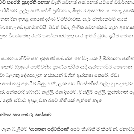
වට එරෙහි ප‍්‍රඥප්ති පනත’
වැනි වෙනත් අණපනත් යටතේ විමර්ශන
මිකම් උල්ලංඝණයන්හි ප‍්‍රතිශතය, බිංදුවට ආසන්න ය. තවද, දූෂ
දිනෙන් දින ඉහළ අගයක් දරණ වටපිටාවක, සෑම ජාතියකටම අයත්
බරපතල අවදානමකටයි. ඊටත් වඩා, ලිංගික වෙනස්කම් ගැන අපහා
න විගඩමෙකු රටේ කාන්තා කටයුතු භාර ඇමති ධුරය දැරීම මොන
යන් ඝාතනය කිරීම සහ දකුණේ සංචාරක හෝටලයක දී බි‍්‍රතාන්‍ය ජාති
ොට ඔහුගේ පෙම්වතිය දූෂණය කිරීම ආදී ඇස්පනාපිට පෙනෙන
ා බලගතු දේශපාලන හස්තයන් මගින් ආරක්ෂා කෙරේ. ඒවා
හෝ නඩු පැවරීම් සිදුවුණේ, ලංකාවට පිටස්තරින් එල්ල වූ බලපෑම්
 අන්තවාදී බෞද්ධ කල්ලි, එක දිගටම, මුස්ලිම් පල්ලි, ක‍්‍රිස්තියානි පල
 දෙති. ඒවාට අදාළ වන රටේ නීතියක් ඇත්තේ නැත.
 කෝපය සහ බොරු ඝෝෂාව
්න ගැන බැලීමට
‘ආයතන පද්ධතියක්’
අපට තිබෙති යි කියමින්, ජනාධි