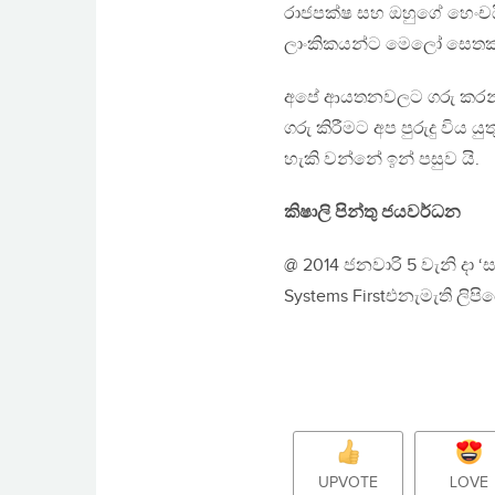
රාජපක්ෂ සහ ඔහුගේ හෙංචයි 
ලාංකිකයන්ට මෙලෝ සෙතක්
අපේ ආයතනවලට ගරු කරන්න
ගරු කිරීමට අප පුරුදු විය 
හැකි වන්නේ ඉන් පසුව යි.
කිෂාලි පින්තු ජයවර්ධන
@ 2014 ජනවාරි 5 වැනි දා ‘
Systems Firstඑනැමැති ලිප
UPVOTE
LOVE