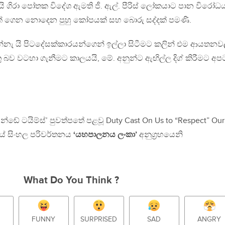
ගිරා පෝතක විදේශ ඇමති ජී. ඇල්. පීරිස් ලෝකයාට පාන විරෝධය, ශ‍්
 ගෙන නොදෙන පුහු කෝපයක් සහ බොරු සද්දක් පමණි.
ැ යි පිටදේසක්කාරයන්ගෙන් ඉල්ලා සිටීමට කලින් එම ආයතන
යුතු බව වටහා ගැනීමට කාලයයි, මේ. අනුන්ට ඇඟිල්ල දිග් කිරීමට අප
සන්ඬේ ටයිම්ස්’ පුවත්පතේ පළවූ Duty Cast On Us to “Respect” Our
ියේ සිංහල පරිවර්තනය
‘යහපාලනය ලංකා’
අනුග‍්‍රහයෙනි
What Do You Think ?
FUNNY
SURPRISED
SAD
ANGRY