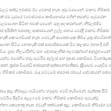
ාවලට අත්වූ ඉරණම ඊට වෙනස් නැත. අඩු වශයෙන්, මානව හිමිකම්
 එම ධුරයේ ව්‍යවස්ථාමය කාර්යභාරය මගින් තමන්ට පැවරෙන
ලවාගෙන සිටින බවක් පෙනේ. ඔහු අද කරන්නේ, නිර්ලජ්ජීව
ස් අයිතින් බරපතල ආකාරයෙන් උල්ලංඝනය වෙද්දී මානව හිමිකම්
ැකි කෙංගෙඩියක් නැත. මෙවැනි ආයතනයක තිබිය යුතු ස්වාධීනත
බලාගෙන සිටිය නොහැකි එක් සාමාජිකයෙක් මීට කලකට ඉහත දී එහි
ිය. ග‍්‍රාම නිලධාරීන්ට සහ දේශපාලනික බලවතුන්ගේ අනුග‍්‍රහයෙන්
ුවරියන්ට එරෙහිව නඩු පැවරීම අල්ලස් සහ දූෂණ කොමිසම විනෝදයක
තෙන්, ත‍්‍රස්ත-විරෝධී අණපනත් අත්තනෝමතිකව ක‍්‍රියාවේ යෙදවීම 
 හිමිකම් කොමිසම, මැද මට්ටමේ අසරණ රජයේ සේවකයන් පස්ස
ෂණය කළ නිරායුධ ගැමියන්ට හමුදාව වෙඩි තැබීමෙන්, පැත්තක සිටි
ේරිය සිදුවීම අළලා මේ මානව හිමිකම් කොමිසම පැවැත්වූ
ි දන්නා කෙනෙකු නැත. එවැනි තත්වයක් තුළ, කොමිසමේ නිර්දේශ වඩ