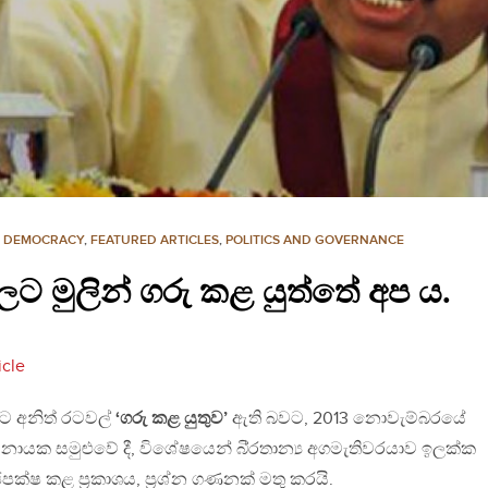
,
DEMOCRACY
,
FEATURED ARTICLES
,
POLITICS AND GOVERNANCE
මුලින් ගරු කළ යුත්තේ අප ය.
cle
යට අනිත් රටවල්
‘ගරු කළ යුතුව’
ඇති බවට, 2013 නොවැම්බරයේ
 නායක සමුළුවේ දී, විශේෂයෙන් බි‍්‍රතාන්‍ය අගමැතිවරයාව ඉලක්ක
්ෂ කළ ප‍්‍රකාශය, ප‍්‍රශ්න ගණනක් මතු කරයි.