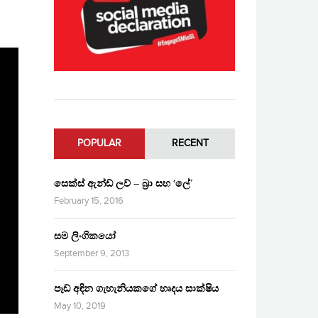
POPULAR
RECENT
සෙක්ස් ඇන්ඩ් ලව් – බ්‍රා සහ ‘ලේ’
February 15, 2016
සම ලිංගිකයෝ
September 9, 2013
පෑඩ් අඳින ගැහැනියකගේ හෘදය සාක්ෂිය
May 10, 2019