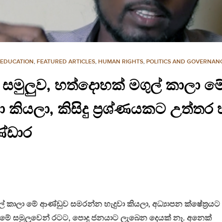
EDUCATION
,
FEATURED ARTICLES
,
HUMAN RIGHTS
,
POLITICS AND GOVERNAN
සමුලුව, හත්දොහක් මගුල් කාලා ම
 කියලා, කිසිදු ප්‍රශ්ණයකට උත්ත
ණ්ඩාර
් කාලා මේ ආණ්ඩුව සමරන්න හැදුවා කියලා, අධ්‍යාපන ක්ෂේත්‍රයට
, මේ සමුලුවෙන් රටට, පොදු ජනයාට ලැබෙන දෙයක් නෑ. අනෙක්