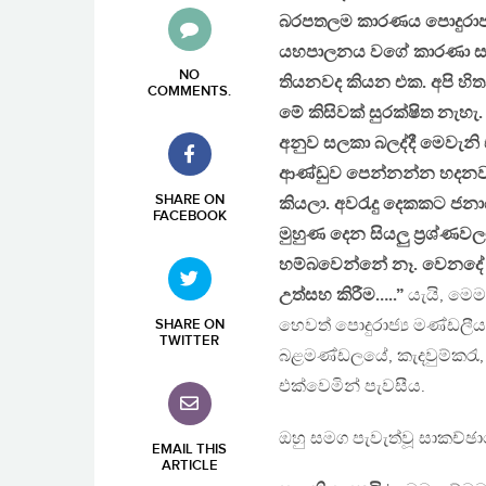
බරපතලම කාරණය පොදුරාජ්‍ය
යහපාලනය වගේ කාරණා සලකා 
NO
තියනවද කියන එක. අපි හිතන
COMMENTS
.
මේ කිසිවක් සුරක්ෂිත නැහැ.
අනුව සලකා බලද්දී මෙවැනි 
ආණ්ඩුව පෙන්නන්න හදනවා
SHARE ON
කියලා. අවරැදු දෙකකට ජනා
FACEBOOK
මුහුණ දෙන සියලු ප්‍රශ්ණව
හම්බවෙන්නේ නෑ. වෙනදේ
උත්සහ කිරීම…..”
යැයි, මෙ
හෙවත් පොදුරාජ්‍ය මණ්ඩලීය 
SHARE ON
TWITTER
බළමණ්ඩලයේ, කැදවුම්කරැ
එක්වෙමින් පැවසීය.
ඔහු සමග පැවැත්වූ සාකච්ඡ
EMAIL THIS
ARTICLE