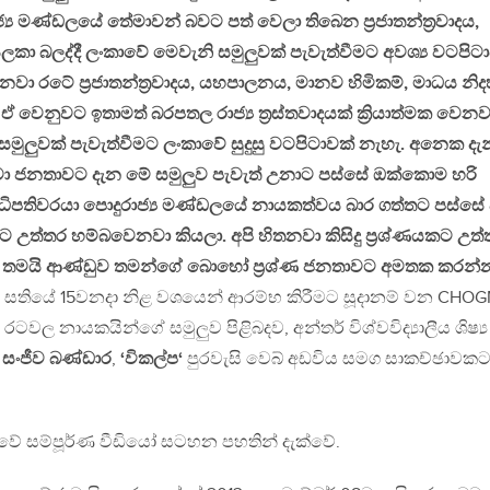
 මණ්ඩලයේ තේමාවන් බවට පත් වෙලා තිබෙන ප්‍රජාතන්ත්‍රවාදය,
බලද්දී ලංකාවේ මෙවැනි සමුලුවක් පැවැත්වීමට අවශ්‍ය වටපිට
වා රටේ ප්‍රජාතන්ත්‍රවාදය, යහපාලනය, මානව හිමිකම්, මාධය නි
 ඒ වෙනුවට ඉතාමත් බරපතල රාජ්‍ය ත්‍රස්තවාදයක් ක්‍රියාත්මක වෙනව
සමුලුවක් පැවැත්වීමට ලංකාවේ සුදුසු වටපිටාවක් නැහැ. අනෙක දැන
 ජනතාවට දැන මේ සමුලුව පැවැත් උනාට පස්සේ ඔක්කොම හරි
ධිපතිවරයා පොදුරාජ්‍ය මණ්ඩලයේ නායකත්වය බාර ගත්තට පස්සේ 
ලට උත්තර හම්බවෙනවා කියලා. අපි හිතනවා කිසිදු ප්‍රශ්ණයකට උත
 තමයි ආණ්ඩුව තමන්ගේ බොහෝ ප්‍රශ්ණ ජනතාවට අමතක කරන්
ම සතියේ 15වනදා නිළ වශයෙන් ආරම්භ කිරීමට සූදානම් වන CHO
රටවල නායකයින්ගේ සමුලුව පිළිබදව, අන්තර් විශ්වවිද්‍යාලීය ශිෂ්‍ය
,
සංජීව බණ්ඩාර
,
‘විකල්ප‘
පුරවැසි වෙබ් අඩවිය සමග සාකච්ඡාවක
ාවේ සම්පූර්ණ වීඩියෝ සටහන පහතින් දැක්වේ.