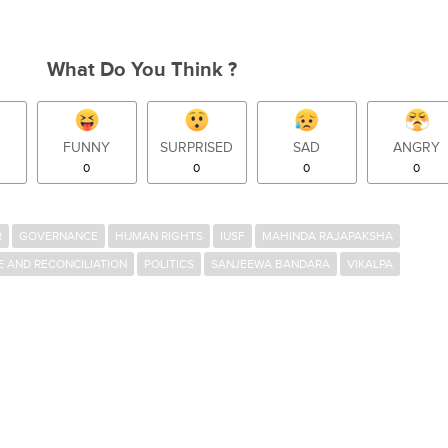
What Do You Think ?
FUNNY
SURPRISED
SAD
ANGRY
0
0
0
0
R
GOVERNANCE
HUMAN RIGHTS
IUSF
MAHINDA RAJAPAKSHA
E AND RECONCILIATION
POLITICS
SANJEEWA BANDARA
VIKALPA