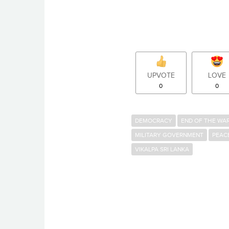
UPVOTE
LOVE
0
0
DEMOCRACY
END OF THE WA
MILITARY GOVERNMENT
PEAC
VIKALPA SRI LANKA