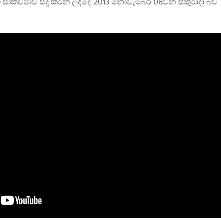
 සාකච්ඡාව සිදු කරන ලද්දේ 2013 නොවැම්බර් 08වන සිකුරාදා බව