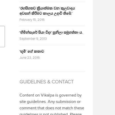
‘රහසිගතව ක්‍රියාත්මක වන කුලවාදය
අවසන් කිරීමට කාලය උදාවී තිබේ.’
February 15, 2016
‘හිමින්සැරේ පියා විදා‘ සුනිලා සමුගත්තා ය.
September 9, 2013
‘භූමි’ ගේ කතාව
June 23, 2016
GUIDELINES & CONTACT
Content on Vikalpa is governed by
site guidelines. Any submission or
comment that does not match these
guidelines is not published. Please