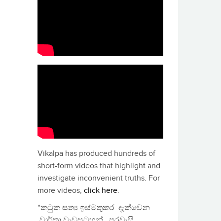
Vikalpa has produced hundreds of
short-form videos that highlight and
investigate inconvenient truths. For
more videos,
click here
.
"කටුක සත්‍ය ඉස්මතුකර දැක්වෙන
වාර්තා වැඩසටහන්, පුරවැසි