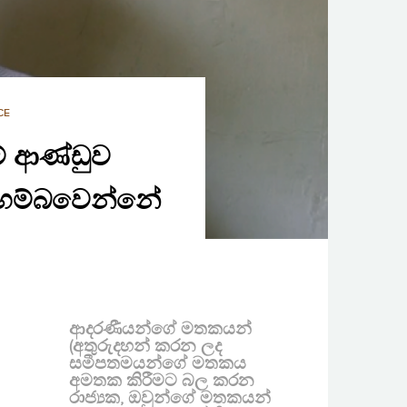
CE
ේ ආණ්ඩුව
ර හම්බවෙන්නේ
ආදරණීයන්ගේ මතකයන්
(අතුරුදහන් කරන ලද
සමීපතමයන්ගේ මතකය
අමතක කිරීමට බල කරන
රාජ්‍යක, ඔවුන්ගේ මතකයන්