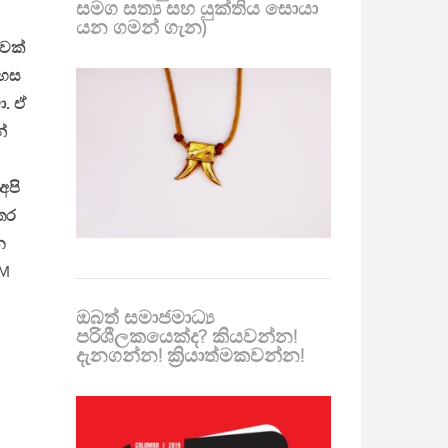
සමග සත්‍ය සහ යුක්තිය සොයා
යන ගමන් ගැන)
ාවක්
දහස
ා. ඒ
්
අපි
්තර
න
GM
ඔබත් සමාජමාධ්‍ය
ට
පරිශීලකයෙක්ද? කියවන්න!
දැනගන්න! ක්‍රියාත්මකවන්න!