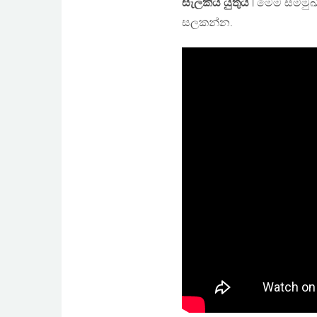
සැලකිය යුතුයි
| මෙම සම්මුඛ
සලකන්න.