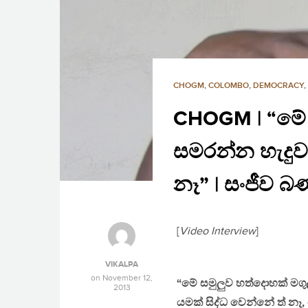
CHOGM
,
COLOMBO
,
DEMOCRACY
,
CHOGM | “මේ 
සමරන්න හැදුවා
නෑ” | සංජීව බ
[
Video Interview
]
VIKALPA
on
November 12,
“මේ සමුලුව හත්දොහක් මගුල
2013
යමක් සිද්ධ වෙන්නේ ත් නෑ