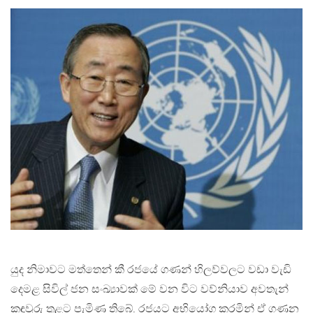
යුද නිමාවට මත්තෙන් කී රජයේ ගණන් හිලව්වලට වඩා වැඩි
දෙමළ සිවිල් ජන සංඛ්‍යාවක් මේ වන විට වව්නියාව අවතැන්
කඳවුරු තුළට පැමිණ තිබේ. රජයට අභියෝග කරමින් ඒ ගණන