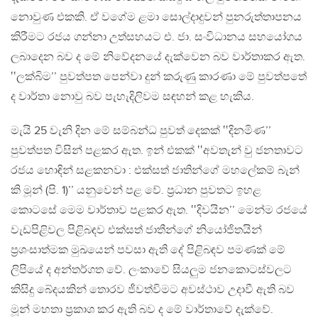
නොවුණ එකකි. ඒ වගේම ළමා සොල්දාදුවන් පුනරුත්තාපනය
කිරීමට රජය ගන්නා උත්සහයට එ. ජා. සංවිධානය සහයෝගය
ලබාදෙන බව ද මේ නිවේදනයේ දැක්වෙන බව වාර්තාකර ඇත.
‛‛ලක්බිම’’ පුවත්පත පෙන්වා දුන් කරුණු කාරණා මේ පුවත්පතේ
ද වාර්තා නොවු බව පැහැදිලිවම සඳහන් කළ හැකිය.
මැයි 25 වැනි දින මේ සම්බන්ධ පුවත් දෙකක් ‛‛දිනමිණ’’
පුවත්පත විසින් පළකර ඇත. ඉන් එකක් ‛‛අවතැන් වු ජනතාවට
රජය හොඳින් සළකනවා : එක්සත් ජාතින්ගේ මහලේකම් බැන්
කි මූන් (පි. 1)’’ යනුවෙන් පළ වේ. ප්‍රධාන පුවතට ඉහළ
කොටසේ මෙම වාර්තාව පළකර ඇත. ‛‛දිවයින’’ මෙන්ම රජයේ
වැඩපිළිවල පිළිබඳව එක්සත් ජාතීන්ගේ නියෝජිතයින්
ප්‍රශංසාත්මක මුඛයෙන් පවසා ඇති දේ පිළිබඳව පමණක් මේ
ලිපියේ ද අන්තර්ගත වේ. ලංකාවේ සියලුම ජනකොටස්වලට
කිසිදු බේදයකින් තොරව ජීවත්විමට අවස්ථාව උදාවී ඇති බව
මූන් මහතා ප්‍රකාශ කර ඇති බව ද මේ වාර්තාවේ දැක්වේ.