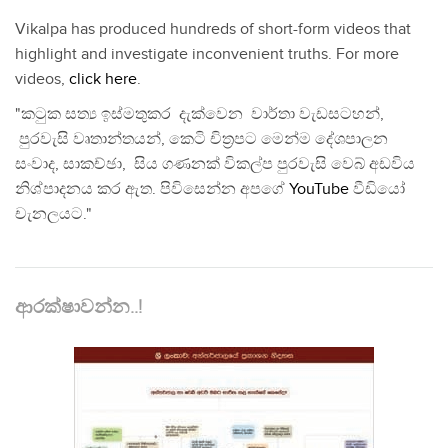
Vikalpa has produced hundreds of short-form videos that
highlight and investigate inconvenient truths. For more
videos,
click here
.
"කටුක සත්‍ය ඉස්මතුකර දැක්වෙන වාර්තා වැඩසටහන්,
පුරවැසි වෘතාන්තයන්, කෙටි චිත්‍රපට මෙන්ම දේශපාලන
සංවාද, සාකච්ඡා, සිය ගණනක් විකල්ප පුරවැසි වෙබ් අඩවිය
නිශ්පාදනය කර ඇත. පිවිසෙන්න අපගේ
YouTube
වීඩියෝ
චැනලයට."
ආරක්ෂාවන්න..!