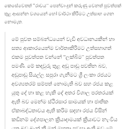
කෙසේවෙතත් ‛‛රාවය’’ පෙන්වා දුන් කරුණු වෙනත් පුවත්පක්
තුළ ආසන්න වශයෙන් හෝ වාර්ථා කිරීමට උත්සාහ ගෙන
නොමැත.
මේ පුවත සම්බන්ධයෙන් වැඩි අවධානයකින් හා
සත්‍ය ආකාරයෙන්ම වාර්තාකිරීමට උත්සහාගත්
එකම පුවත්පත වන්නේ ‛‛ලක්බිම’’ පුවත්පත
පමණි. මේ කඳවුරු තුළ අඩු පාඩු පවතින බව,
අඩුපාඩු සියල්ල සපුරා ගැනීමට ශ්‍රී ලංකා රජයට
අවශ්‍යතරම් සම්පත් නොමැති බව සහ රජය කළ
යුතු දේ හා කළ හැකි දේ අතර විශාල පරතරයක්
ඇති බව මෙන්ම ස්ථිරසාර සාමයක් හා ජාතික
ඒකාබද්ධතාවය ඇති කරිම සඳහා රජය විසින්
කඩිනම් දේශපාලන ක්‍රියාදාමයක් ක්‍රියාවට නැංවිය
යුතු බව බෑන් කී මූන් මහතා පවසා ඇති බව මේ