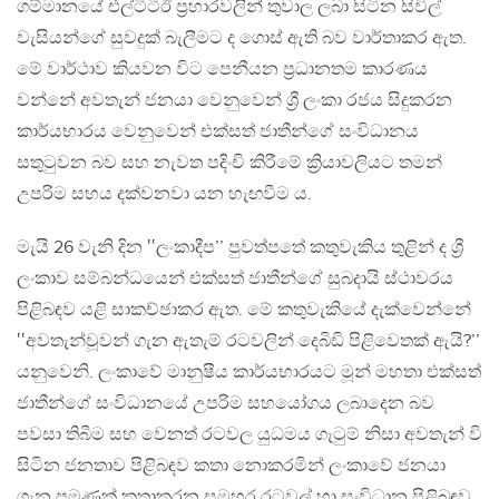
ගම්මානයේ එල්ටීටීඊ ප්‍රහාරවලින් තුවාල ලබා සිටින සිවිල්
වැසියන්ගේ සුවදුක් බැලීමට ද ගොස් ඇති බව වාර්තාකර ඇත.
මේ වාර්ථාව කියවන විට පෙනීයන ප්‍රධානතම කාරණය
වන්නේ අවතැන් ජනයා වෙනුවෙන් ශ්‍රී ලංකා රජය සිදුකරන
කාර්යභාරය වෙනුවෙන් එක්සත් ජාතීන්ගේ සංවිධානය
සතුටුවන බව සහ නැවත පදිංචි කිරීමේ ක්‍රියාවලියට තමන්
උපරිම සහය දක්වනවා යන හැඟවීම ය.
මැයි 26 වැනි දින ‛‛ලංකාදීප’’ පුවත්පතේ කතුවැකිය තුළින් ද ශ්‍රී
ලංකාව සම්බන්ධයෙන් එක්සත් ජාතීන්ගේ සුබදායි ස්ථාවරය
පිළිබඳව යළි සාකච්ඡාකර ඇත. මේ කතුවැකියේ දැක්වෙන්නේ
‛‛අවතැන්වූවන් ගැන ඇතැම් රටවලින් දෙබිඩි පිළිවෙතක් ඇයි?’’
යනුවෙනි. ලංකාවේ මානුෂීය කාර්යභාරයට මූන් මහතා එක්සත්
ජාතීන්ගේ සංවිධානයේ උපරිම සහයෝගය ලබාදෙන බව
පවසා තිබීම සහ වෙනත් රටවල යුධමය ගැටුම් නිසා අවතැන් වි
සිටින ජනතාව පිළිබඳව කතා නොකරමින් ලංකාවේ ජනයා
ගැන පමණක් කතාකරන සමහර රටවල් හා සංවිධාන පිළිබඳව