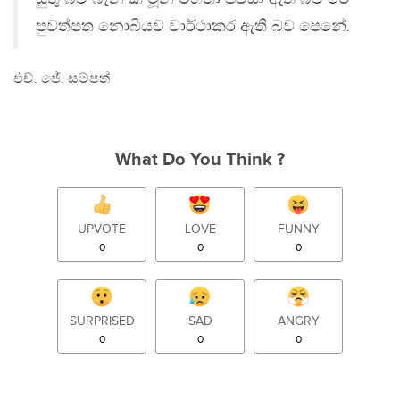
පුවත්පත නොබියව වාර්ථාකර ඇති බව පෙනේ.
එච්. ජේ. සම්පත්
What Do You Think ?
UPVOTE
LOVE
FUNNY
0
0
0
SURPRISED
SAD
ANGRY
0
0
0