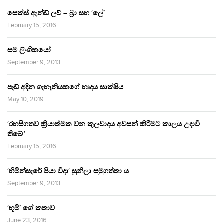
සෙක්ස් ඇන්ඩ් ලව් – බ්‍රා සහ ‘ලේ’
February 15, 2016
සම ලිංගිකයෝ
September 9, 2013
පෑඩ් අඳින ගැහැනියකගේ හෘදය සාක්ෂිය
May 10, 2019
‘රහසිගතව ක්‍රියාත්මක වන කුලවාදය අවසන් කිරීමට කාලය උදාවී
තිබේ.’
February 15, 2016
‘හිමින්සැරේ පියා විදා‘ සුනිලා සමුගත්තා ය.
September 9, 2013
‘භූමි’ ගේ කතාව
June 23, 2016