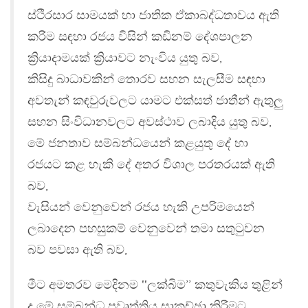
ස්ථිරසාර සාමයක් හා ජාතික ඒකාබද්ධතාවය ඇති
කරිම සඳහා රජය විසින් කඩිනම් දේශපාලන
ක්‍රියාදාමයක් ක්‍රියාවට නැංවිය යුතු බව,
කිසිදු බාධාවකින් තොරව සහන සැලසීම සඳහා
අවතැන් කඳවුරුවලට යාමට එක්සත් ජාතීන් ඇතුලු
සහන සිංවිධානවලට අවස්ථාව ලබාදිය යුතු බව,
මේ ජනතාව සම්බන්ධයෙන් කළයුතු දේ හා
රජයට කළ හැකි දේ අතර විශාල පරතරයක් ඇති
බව,
වැසියන් වෙනුවෙන් රජය හැකි උපරිමයෙන්
ලබාදෙන පහසුකම් වෙනුවෙන් තමා සතුටුවන
බව පවසා ඇති බව,
මීට අමතරව මෙදිනම ‛‛ලක්බිම’’ කතුවැකිය තුළින්
ද මේ සම්බන්ධ ප්‍රවෘත්තිය සාකච්ඡා කිරීමට