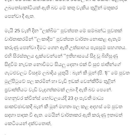
උබතෝකෝටියක් ඇති බව මේ කතු වැකිය තුළින් මතුකර
පෙන්වා දී ඇත.
මැයි 25 වැනි දින ‛‛ලක්බිම’’ පුවත්පත මේ සම්බන්ධ පුවතක්
වාර්තාකරමින් ‛‛ලංකාදීප’’ පුවත්පත වාර්තා නොකළ ඇතැම්
කරුණු පෙන්වා දීමට ගෙන ඇති උත්සාහය පැසසුම් සහගතය.
එහි සිරස්තලය දැක්වෙන්නේ ‛‛ඉතිහාසයේ සිදු වූ බිහිසුණු
සිදුවීම් නැවත නොවීමට සියලු දෙනා එක් වී සුළු ජාතීන්ගේ
ගැටළුවලට විසඳුම් ලබාදිය යුතුයි : බෑන් කී මූන් (පි. 1)’’ මේ පුවත
මුල්පිටුවේ පල කරමින් හා වැඩි ඉඩක් වෙන්කිරීම තුළින්
ප්‍රවෘත්තියට වැඩි වැදගත්කමක් ලබා දී ඇති බව පෙනේ.
මහනුවර ක්වීන්ස් හෝටලයේදි 23 දා පැවති මාධ්‍ය
සාකච්ඡාවකදී බෑන් කී මූන් මහතා පල කළ අදහස් මේ පුවත
සඳහා පාදක වී ඇත. මෙයින් වාර්තාකර ඇති කරුණු ඉතාමත්
කෙටියෙන් දක්වතොත්,