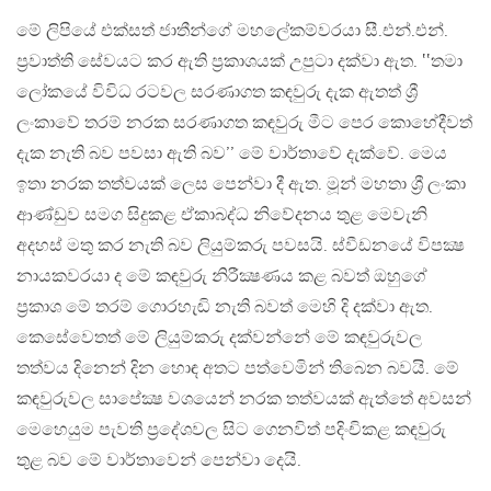
මේ ලිපියේ එක්සත් ජාතීන්ගේ මහලේකම්වරයා සී.එන්.එන්.
ප්‍රවාත්ති සේවයට කර ඇති ප්‍රකාශයක් උපුටා දක්වා ඇත. ‛‛තමා
ලෝකයේ විවිධ රටවල සරණාගත කඳවුරු දැක ඇතත් ශ්‍රී
ලංකාවේ තරම් නරක සරණාගත කඳවුරු මීට පෙර කොහේදීවත්
දැක නැති බව පවසා ඇති බව’’ මේ වාර්තාවේ දැක්වේ. මෙය
ඉතා නරක තත්වයක් ලෙස පෙන්වා දී ඇත. මූන් මහතා ශ්‍රී ලංකා
ආණ්ඩුව සමග සිදුකළ ඒකාබද්ධ නිවේදනය තුළ මෙවැනි
අදහස් මතු කර නැති බව ලියුම්කරු පවසයි. ස්වීඩනයේ විපක්‍ෂ
නායකවරයා ද මේ කඳවුරු නිරීක්‍ෂණය කළ බවත් ඔහුගේ
ප්‍රකාශ මේ තරම් ගොරහැඬි නැති බවත් මෙහි දි දක්වා ඇත.
කෙසේවෙතත් මේ ලියුම්කරු දක්වන්නේ මේ කඳවුරුවල
තත්වය දිනෙන් දින හොඳ අතට පත්වෙමින් තිබෙන බවයි. මේ
කඳවුරුවල සාපේක්‍ෂ වශයෙන් නරක තත්වයක් ඇත්තේ අවසන්
මෙහෙයුම පැවති ප්‍රදේශවල සිට ගෙනවිත් පදිංචිකළ කඳවුරු
තුළ බව මේ වාර්තාවෙන් පෙන්වා දෙයි.