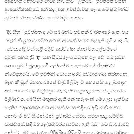
පක්‍ෂපාත නොවීමේ මාධ්‍ය භාවිතාව ‛‛ලක්බිම’’ පුවත්පත විසින්
ප්‍රායෝගිකත්වයට පත් කළ එක් අවස්ථාවක් ලෙස මේ සම්බන්ධ
පුවත වාර්තාකරණය පෙන්වාදිය හැකිය.
‛‛දිවයින’’ පුවත්පත ද මේ සම්බන්ධ පුවතක් වාර්තාකර ඇත. එය
‛‛බෑන් කී මුන් ගුවනින් ගොස් අවසන් සටන පැවැති භූමිය බලයි
: අවතැන්වූවන් යළි පදිංචි කරවන්න ජගත් මහලේකම්ගේ
පුර්ණ සහය (පි. 1)’’ යන සිරස්තලය යටතේ පල වේ. මේ පුවත
සඳහා පුවත් මුලාශ්‍රය වී ඇත්තේ මහලේකම්ගේ ඒකාබද්ධ
නිවේදනයයි. මේ පුවතින් බොහෝදුරට අවධාරණය කරන්නේ
බෑන් කී මූන් මහතා රජයේ වැඩපිළිවලට සහයෝගය ලබාදෙන
බව සහ මේ වැඩපිළිවලට කැමැත්ත පළකළ යහපත් ප්‍රතිචාරය
පිළිබඳවය. මෙයින් මතුකර ඇති එක් කරුණක් මෙලෙස දැක්විය
හැකිය. ‛‛ආරක්‍ෂක අංශ අවසන් සටනේදි බර අවි භාවිතාකර
නොමැති බව සී.එන්.එන්. ප්‍රවෘත්ති සේවය සමඟ කළ සම්මුඛ
සාකච්ඡාවකදි මහලේකම්වරයා පවසා ඇති බව’’ මේ වාර්තාවේ
දැක්වේ. මේ කාරණය නිරීක්‍ෂිත කිසිදු සිංහල පුවත්පතක වාර්තා