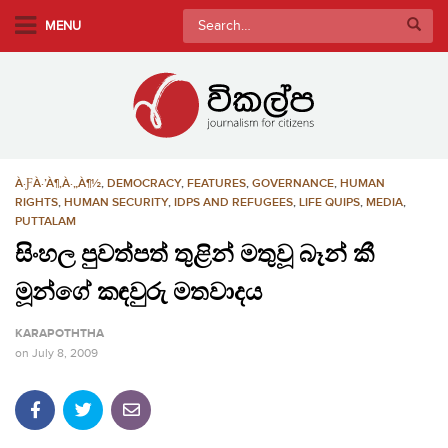
S
Search
MENU
k
for:
i
p
t
o
m
À·ƑÀ·’À¶‚À·„À¶½
,
DEMOCRACY
,
FEATURES
,
GOVERNANCE
,
HUMAN
a
RIGHTS
,
HUMAN SECURITY
,
IDPS AND REFUGEES
,
LIFE QUIPS
,
MEDIA
,
i
PUTTALAM
n
සිංහල පුවත්පත් තුළින් මතුවූ බෑන් කී
c
o
මූන්ගේ කඳවුරු මතවාදය
n
KARAPOTHTHA
t
on
July 8, 2009
e
n
t