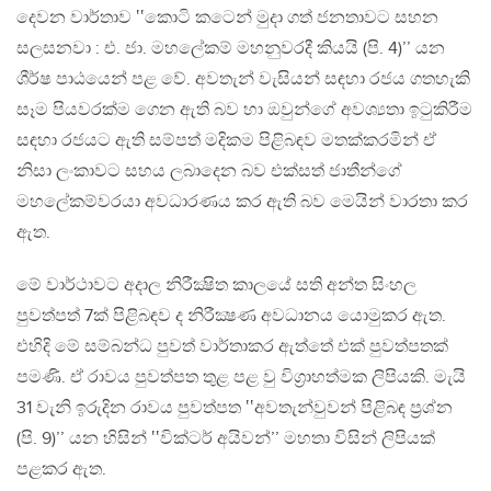
දෙවන වාර්තාව ‛‛කොටි කටෙන් මුදා ගත් ජනතාවට සහන
සලසනවා : එ. ජා. මහලේකම් මහනුවරදී කියයි (පි. 4)’’ යන
ශීර්ෂ පාඨයෙන් පළ වේ. අවතැන් වැසියන් සඳහා රජය ගතහැකි
සෑම පියවරක්ම ගෙන ඇති බව හා ඔවුන්ගේ අවශ්‍යතා ඉටුකිරීම
සඳහා රජයට ඇති සම්පත් මදිකම පිළිබඳව මතක්කරමින් ඒ
නිසා ලංකාවට සහය ලබාදෙන බව එක්සත් ජාතීන්ගේ
මහලේකම්වරයා අවධාරණය කර ඇති බව මෙයින් වාරතා කර
ඇත.
මේ වාර්ථාවට අදාල නිරීක්‍ෂිත කාලයේ සති අන්ත සිංහල
පුවත්පත් 7ක් පිළිබඳව ද නිරීක්‍ෂණ අවධානය යොමුකර ඇත.
එහිදි මේ සම්බන්ධ පුවත් වාර්තාකර ඇත්තේ එක් පුවත්පතක්
පමණි. ඒ රාවය පුවත්පත තුළ පළ වු විග්‍රාහත්මක ලිපියකි. මැයි
31 වැනි ඉරුදින රාවය පුවත්පත ‛‛අවතැන්වුවන් පිළිබඳ ප්‍රශ්න
(පි. 9)’’ යන හිසින් ‛‛වික්ටර් අයිවන්’’ මහතා විසින් ලිපියක්
පළකර ඇත.