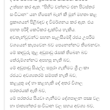
උත්සහ කර ඇත. ‛‛පිහිට වන්නට එන පිටස්තර
සංවිධාන’’ යන හිසෙන් බෑන් කී මූන් මහතා කළ
ප්‍රකාශයන් පිළිබඳව ද විමර්ශනය කර ඇත. එය
පහත පරිදි කෙටිකර දැක්විය හැකිය.
අවතැන්වුවන්ට සහන සැලසීමේදි රජය උපරිම
වශයෙන් කැපවෙන බව පෙනෙන්නට තිබෙනවා.
මේ කඳවුරු තුළ අඩුපාඩු රැසක් තිබෙන බව
තේරුම්ගන්නට අපහසු නැති බව,
මේ අඩුපාඩු සියල්ල සපුරා ගැනීමට ශ්‍රී ලංකා
රජයට අවශ්‍යතරම් සම්පත් නැති බව,
කළයුතු දේ හා කළහැකි දේ අතර විශාල
පරතරයක් ඇති බව,
මේ පරතරය පියවා ගැනීමට දේශපාලන පක්‍ෂ වල
හා ජාත්‍යන්තර සංවිධාන වල සහය අවශ්‍ය බව,