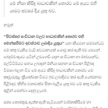
මේ නිසා කිසිදු බාධාවකින් තොරව මේ අයට එහි
යාමට අවසර දිය යුතු බව,
නමුත්
‛‛පිටස්තර සංවිධාන වලට භාධාවකින් තොරව එහි
ගමන්කරීමට අවස්ථාව ලබාදිය යුතුය’’
යන කියමන සම්බන්ධව
මේ කතු වැකිය වැඩි අවධානයක් යොමු කර ඇති බව පෙනේ.
බෙදුම්වාදයට යටින් උඩගෙඩි දෙන සංවිධාන හා රාජ්‍යයන්ට,
එල්ටීටීඊයට සහය ලබාදුන් ඊනියා සහන සංවිධාන පිළිබඳ
විමසා බලන විට මේ අයට කිසිදු බාධාවකින් තොරව මේ
කඳවුරුතුළ ක්‍රියාත්මක වීමට ඉඩ ලබාදීමට කර ඇති යෝජනාව
පිළිබඳව කිහිප වතාවක්ම සිතා බැලිය යුතු බව මේ කතු වැකිය
තුළින් පෙන්වා දෙනු ලැබේ.
සත්‍ය තොරතුරු ඇත්ත ඇති සැටියෙන් වාර්තාකිරීමේ හා