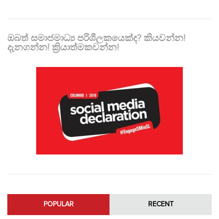
ඔබත් සමාජමාධ්‍ය පරිශීලකයෙක්ද? කියවන්න!
දැනගන්න! ක්‍රියාත්මකවන්න!
POPULAR
RECENT