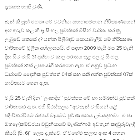
දැකගත හැකි වුණි.
බෑන් කී මූන් මහතා මේ වව්නියා සහනගම්මාන නිරීක්‍ෂණයෙන්
අනතුරුව කළ කී දෑ සිංහල පුවත්පත් විසින් වාර්තා කරණු
ලැබුවේ කෙසේ ද? යන්න පිළිබඳව සොයාබැලීම මේ නිරීක්‍ෂණ
වාර්තාවේ මූලික අභිලාසයයි. ඒ සඳහා 2009 මැයි මස 25 වැනි
දින සිට මැයි 31 දක්වා වු කාල පරාසය තුළ පල වූ සිංහල
පුවත්පත් 31ක් උපයෝගී කරගෙන ඇත. ඒ අනුව ප්‍රධාන
ධාරාවේ දෛනික පුවත්පත් 04ක් සහ සති අන්ත පුවත්පත් 07ක්
භාවිතයට ගෙන ඇත.
මැයි 25 වැනි දින ‛‛ලංකාදීප’’ පුවත්පත මේ හා සම්බන්ධ පුවතක්
වාර්තාකර ඇත. එහි සිරස්තලය ‛‛අවතැන් වැසියන් යළි
පදිංචිකරවීමේ රජයේ වෑයමට පූර්ණ සහය ලබාදෙනවා : එ.ජා.
මහලේකම්වරයා වවුනියාවේ මැණික්ෆාම් අවතැන් කඳවුරුවලදී
කියයි (පි. 6)’’ ලෙස දැක්වේ. ඒ වගේම කලාප අංක 4 සහන