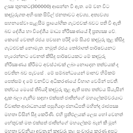
ලක්‍ෂ තුනකට(300000) ආසන්න වී ඇත. මේ වන විට
කඳවුරුගත අහිංසක සිවිල් ජනතාවට අවශ්‍ය, අත්‍යවශ්‍ය
සහනසේවා සැළසීම ප්‍රායෝගික ගැටළුවක් බවට පති වී ඇති
බව දේශීය හා විදේශීය මාධ්‍ය නිරීක්‍ෂණයේ දී ප්‍රත්‍යක්‍ෂ වේ.
කෙසේ වෙතත් රජය පවසන පරිදි මේ සියළු කඳවුරු තුළ කිසිදු
ගැටළුවක් නොමැත. නමුත් රජය තෝරාගත් පාර්ෂවයනට
හැරෙන්නට වෙනත් කිසිදු පාර්ෂවයකට මේ කඳවුරු
නිරීක්‍ෂණය කිරීමට අවස්ථාවක් ලබා නොදෙන තත්වයක් ද
පවතින බව පැවසේ . මේ සම්බන්ධයෙන් මානව හිමිකම්
පෙත්සම් ද මේ වනවිට අධිකරණයේ විභාග වෙමින් පවතී.
තත්වය මෙසේ තිබියදි කඳවුරු තුළ ඇති සත්‍ය තත්වය සියැසින්
දැක බලා ගැනීම සඳහා එක්සත් ජාතීන්ගේ මහලේකම්වරයාට
විවෘත්ත ආරාධනයක් පසුගියදා ජනාධිපති මහින්ද රාජපක්‍ෂ
මහතා විසින් සිදු කෙරිණි. එහි ප්‍රතිඵලයක් ලෙස හෝ වෙනත්
හේතුවක් මත එක්සත් ජාතීන්ගේ මහලේකම් බෑන් කී මූන්
මහතා වව්නියා අවතැන් කඳවුරු තුළ සංචාරය කරණු අපට