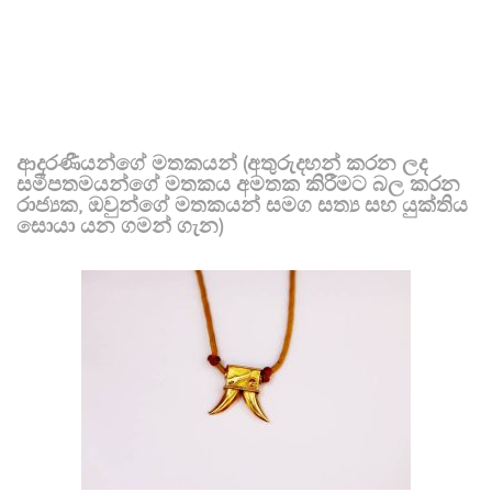
ආදරණීයන්ගේ මතකයන් (අතුරුදහන් කරන ලද
සමීපතමයන්ගේ මතකය අමතක කිරීමට බල කරන
රාජ්‍යක, ඔවුන්ගේ මතකයන් සමග සත්‍ය සහ යුක්තිය
සොයා යන ගමන් ගැන)