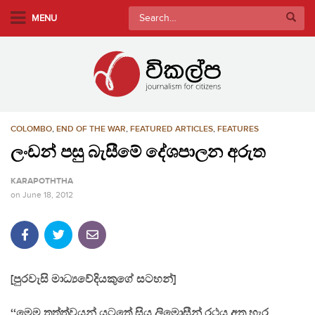
S
Search
MENU
k
for:
i
p
t
o
m
COLOMBO
,
END OF THE WAR
,
FEATURED ARTICLES
,
FEATURES
a
i
ලංඩන් පසු බැසීමේ දේශපාලන අරුත
n
KARAPOTHTHA
c
on
June 18, 2012
o
n
t
e
n
[පුරවැසි මාධ්‍යවේදියකුගේ සටහන්]
t
‘‘මෙම තත්ත්වයන් යටතේ සිය ලිමොසීන් රථය අත හැර