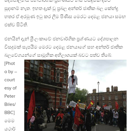
දේශපාලනය ජනවාර්ගික ප‍්‍රශ්ණයට නිසි විසඳුමක් දීමට
සූදානම් නැත. ඉහත දැක් වූ ප‍්‍රබල අන්තර් ජාතික බල කේන්ද්‍ර
හතර ඒ අරමුණ ඉටු කර ලීම පිණිස මෙරට දෙමළ ජනයා සමඟ
එක්ව සිටිති.
එනයින් දැන් ශ‍්‍රී ලංකාවේ ජනවාර්ගික ප‍්‍රශ්ණයට දේශපාලන
විසදුමක් සැපයීම මෙරට දෙමළ ජනයාගේ සහ අන්තර් ජාතික
බලවේගයන්ගේ සාමූහික අභිලාශයක් බවට පත්ව තිබේ.
[Phot
o by –
court
esy of
Peter
Biles/
BBC]
මෙම
යථාර්