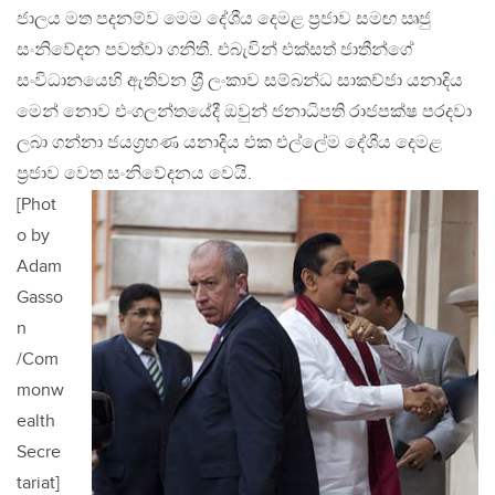
ජාලය මත පදනම්ව මෙම දේශීය දෙමළ ප‍්‍රජාව සමඟ ඍජු
සංනිවේදන පවත්වා ගනිති. එබැවින් එක්සත් ජාතීන්ගේ
සංවිධානයෙහි ඇතිවන ශ‍්‍රී ලංකාව සම්බන්ධ සාකච්ජා යනාදිය
මෙන් නොව එංගලන්තයේදී ඔවුන් ජනාධිපති රාජපක්ෂ පරදවා
ලබා ගන්නා ජයග‍්‍රහණ යනාදිය එක එල්ලේම දේශීය දෙමළ
ප‍්‍රජාව වෙත සංනිවේදනය වෙයි.
[Phot
o by
Adam
Gasso
n
/Com
monw
ealth
Secre
tariat]