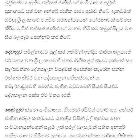
මූලිකත්වය ඇතිව එක්සත් ජාතීන්ගේ සංවිධානය තුලින්
ප‍්‍රකාශයට පත් වන අන්තර් ජාතික රාජ්‍ය ප‍්‍රජාව තිබේ. දැනටමත්
ඔව්හු ශ‍්‍රී ලංකාවේ වගවීම සම්බන්ධයෙන් යෝජනාවක් සම්මත
කිරීම මගින් එක්සත් ජාතීන්ගේ මානව හිමිකම් කවුන්සිලය මත
සිය බලපෑම පෙන්නුම් කර තිබේ.
දෙවනුව
තමිල්නාඩුව මුල් කර ගනිමින් ඉන්දීය ජාතික තලයෙහි
වර්ධනය වන ශ‍්‍රී ලංකාවෙහි ජනවාර්ගික ප‍්‍රශ්ණයට ඉක්මන් සහ
කල්පවත්නා දේශපාලන විසදුමක් අපේක්ෂා කැරෙන එන්න
එන්නම තීව්ර වන දේශපාලන ගතිකත්වයන් ය.
තමිල්නාඩුවෙහි මෙන්ම ජාතික මට්ටමෙහි සියළු සියළුම
දේශපාලන පක්ෂ එම මතය දරති.
තෙවනුව
ක්ෂමා සංවිධානය, හියමන් රයිට්ස් වොච් සහ අන්තර්
ජාතික අර්බූද කණ්ඩායම යනාදිය විසින් මූලිකත්වය දෙන
සංවිධානයන්ගෙන් සැදුම් ලත් පුළුල් බලපෑමක් සහිත අන්තර්
ජාතික මානව හිමිකම් ප‍්‍රජාවය. ගවේශනාත්මක වාර්තා නිතිපතා