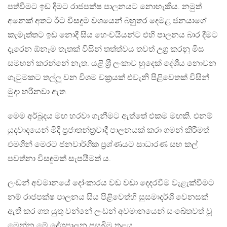
පත්වීමට ඉඩ දීමට රාජපක්ෂ පාලනයට නොහැකිය. නමුත්
අනෙක් අතට ඊට විසදුම වශයෙන් බහුතර දෙමළ ජනයාගේ
කැමැත්තට ඉඩ නොදී සිය හෙංචයියන්ට එහි පාලනය බාර දීමට
දැරෙන ඹ්නෑම තැතක් විසින් තත්ත්වය තවත් උග‍්‍ර කරනු මිස
සමහන් කරන්නේ නැත. යළි ශ‍්‍රී ලංකාව හුදෙක් දේශීය නොවන
ගැටුමකට තල්ලූ වන විශම චක‍්‍රයක් එවැනි පිළිවෙතක් විසින්
මුදා හරිනවා ඇත.
මෙම අර්බූදය මඟ හරවා ගැනීමට ඇත්තේ එකම මඟකි. එනම්
යුදවාදයෙන් මිදී ප‍්‍රජාතන්ත‍්‍රවාදී පාලනයක් කරා ගමන් කිරීමත්
එමගින් මෙරට ජනවාර්ගික ප‍්‍රශ්ණයට සාධාරණ සහ කල්
පවත්නා විසඳුමක් සැපයීමත් ය.
ලංඩන් අවමානයේ දෝංකාරය වඩ වඩා දෙදරවීම වැළැක්වීමට
නම් රාජපක්ෂ පාලනය සිය පිළිවෙත්හි සුසමාදර්ශි වෙනසක්
ඇති කර ගත යුතු වන්නේ ලංඩන් අවමානයෙන් සංඛේතවත් වූ
මෙන්න මේ දේශපාලන පසුබිම තුළය.