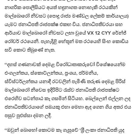
නාගරික පොලීසියට අයත් හඳුනාගත නොහැකි රථයකින්
මාල්බොරෝ නිවසට (පොදු රාජ්‍ය මණ්ඩල ලේකම් කාර්යාලය)
යැමට ජනාධිපති රාජපක්ෂ එකඟ විය. ජනාධිපතිවරයා සහ
ආර්යාව මාල්බොරෝ නිවසට ලඟා වුයේ VX 12 CYY රේන්ජ්
රෝවර් රථයෙනි. පැහැදිළි හේතූන් මත රථයෙහි සිංහ කොඩිය
සවි කොට තිබුණේ නැත.
‘‘දහස් ගණනාවක් දෙමළ විරෝධාතාකරුවෝ විශේෂයෙන්ම
එංගලන්තය, ස්කොට්ලන්තය, ප‍්‍රංශය, ජර්මනිය,
ස්විස්ටර්ලන්තය යනාදී රටවලින් පැමිණි තරුණ දෙමළ පිරිස්
මාල්බොරෝ නිවෙස ඉදිරිපිට රැස්ව ජනාධිපති රාජපක්ෂට
එරෙහිව සටන්පාඨ කෑ ගසමින් සිටියහ. බෙල්ලෙන් එල්ලන ලද
ජනාධිපතිවරයාගේ පඹයකු එහා මෙහා ඇඳ ගෙන ගිය අතර එය
පසුව පුළුස්සා දමන ලදී.
‘‘ඔවුන් බොහෝ කොටම කෑ ගැසුවේ ‘ශ‍්‍රී ලංකා ජනාධිපති යුද