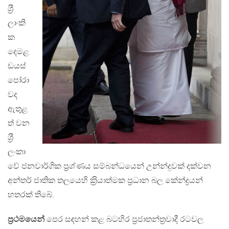
ශ‍්‍රී
ලාංකි
ක
දෙමළ
ඩයස්
පෝරා
වද
ඇතුළ
ත් වන
ශ‍්‍රී
ලංකා
වේ ජනවාර්ගික ප‍්‍රශ්ණය සම්බන්ධයෙන් උන්න්දුවක් දක්වන
අන්තර් ජාතික තලයෙහි ක‍්‍රියාත්මක ප‍්‍රධාන බල කේන්ද්‍රයන්
හතරක් තිබේ.
ප‍්‍රථමයෙන්
පෙර සඳහන් කළ බටහිර ප‍්‍රජාතන්ත‍්‍රවාදී රටවල