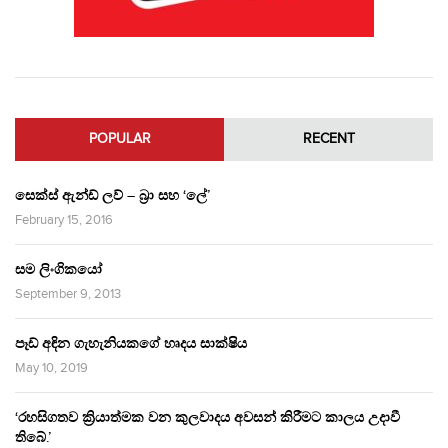
POPULAR
RECENT
සෙක්ස් ඇන්ඩ් ලව් – බ්‍රා සහ ‘ලේ’
February 15, 2016
සම ලිංගිකයෝ
September 9, 2013
පෑඩ් අඳින ගැහැනියකගේ හෘදය සාක්ෂිය
May 10, 2019
‘රහසිගතව ක්‍රියාත්මක වන කුලවාදය අවසන් කිරීමට කාලය උදාවී
තිබේ.’