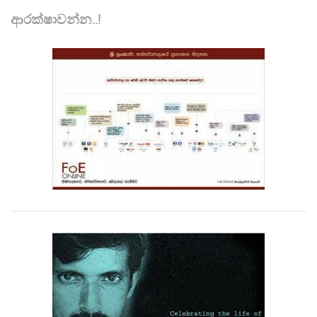
ආරක්ෂාවන්න..!