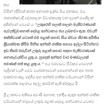
තය
විසින් ඉදිරිපත් කරන අනාගත දැක්ම බිය ජනකය. එය
රාජපක්ෂවාදී දේශපාලන විචාරකයකු වන දයාන් ජයතිලක
දකින්නේ මෙසේ ය:
‘‘උතුරෙහි පලාත් පාලන මැතිවරණයක්
පැවැත්වුවහොත් දෙමළ සන්ධානය ජය ලබනවා ඇත. එවැනි
තත්ත්වයක් යටතේ එම පළාත් සභාව සිය ස්වයං තීරණ අයිතිය
ක‍්‍රියාත්මක කිරීම පිනිස අන්තර් ජාතික සහාය ඉල්ලා සිටින්නට
ඉඩ තිබේ එබැවින් උතුරු පළාත් සභාව සඳහා මැතිවරණයක්
නොපැවැත්විය යුතු ය. හුදෙක් අන්තර වාර මණඩලයක්
පමණක් පත් කළ යුතු ය. ’’
පය බරවායට පිටිකර බෙහෙත්
බැදීමක් වැනි මෙම යෝජනාවෙන් පෙනෙන්නේ අප ඉහත
සාකච්ජා කළ දේශීය සහ අන්තර් ජාතික වර්ධනයන් විසින්
රාජපක්ෂ පාලනය තල්ලූ කරමින් ඇති අර්බූදය යි.
ශ‍්‍රී ලංකාවට අතිශය අවාසි සහගත, ඉන්දීය ඇතුළු අන්තර් ජාතික
වර්ධනයන් හමූයේ උතුරු පළාත දෙමළ සන්ධානය යටතට