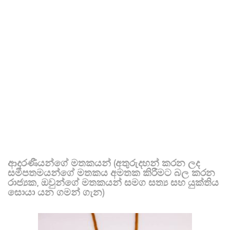
ආදරණීයන්ගේ මතකයන් (අතුරුදහන් කරන ලද
සමීපතමයන්ගේ මතකය අමතක කිරීමට බල කරන
රාජ්‍යක, ඔවුන්ගේ මතකයන් සමග සත්‍ය සහ යුක්තිය
සොයා යන ගමන් ගැන)