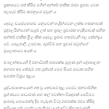
ප‍්‍රකාශයට පත් කිරීම මගින් අන්තර් ජාතික රාජ්‍ය ප‍්‍රජාව වෙත
බලපෑම් කිරීම කරනුයේ ඔවුන් ය.
දෙමළ ඩයස්පොරාව යනුවෙන් හැදින්වෙන ලක්ෂ ගණනාවක්
පුද්ගලයින්ගෙන් සැදුම් ලත් සහ ප‍්‍රබල ප‍්‍රචාරක හැකියාවක් සහිත
අන්තර් ජාතික ශ‍්‍රී ලංකික දෙමළ ප‍්‍රජාව හතරවැනි බල කේන්ද්‍රය
වේ. පෙළපාලි, උපවාස, රුස්වීම් සහ ප‍්‍රචාර ඔවුන්ගේ
මුලොපායට අයත් ය.
එංගලන්තයෙහි දී ජනාධිපති රාජපක්ෂ මුහුණ දුන් දේශපාලන
අභාග්‍ය අප තේරුම් ගත යුත්තේ මෙම සියළු සාධක සහිත
සමස්ත චිත‍්‍රය තුළය.
යුද්ධාවසානයෙන් ගත වු තෙවසර තුළ මෙරට ජනවාර්ගික
ප‍්‍රශ්ණයට සාධාරණ සහ කල් පවත්නා විසඳුමක් සෙවීමට
(බොරු පොරොන්දු දීම හැරුණ විට) රාජපක්ෂ රජය කිසිදු
අභිලාෂයක් පෙන්වා නැති බව දැන් අවිවාදිත කරුණකි.