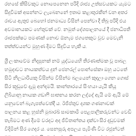
රහසේ කිසිවකුට නොපෙනෙන පරිදි රාජ්‍ය උත්සවයකට යෑමට
සිදුවීමක් අසන්නට ලැබෙනනේ ඉතාම කළාතුරකින් වන අතර
රාවය ඇතුළු බෙහෝ ජනමාධ්‍ය විසින් පෙන්වා දී තිබූ පරිදි එය
අවමානයකට හේතුවක් වේ. නමුත් දේශපාලනයේ දී ජනාධිපති
රාජපක්ෂට පමණක් නොව ඕනෑම ජගතෙකුට වුව මෙවැනි
තත්ත්වයන්ට මුහුණ දිමට සිදුවිය හැකි ය.
ශ‍්‍රී ලංකාවේම නිදසුනක් නම් යුද්ධයෙහි තීරණාත්මක වූ පාබල
හමුදාවට නායකත්වය දුන් ජෙනරල් පොන්සේකා ඔහු යටතේ
සිටි නිලධාරියකු විසින්ම විසින්ම බලයෙන් කුදලා ගෙන ගොස්
සිර කූඩුවේ දැමූ අන්දමයි. කාන්තාරයේ සිංහයා යැයි කියූ
ලිබියානු නායක ගඩාෆි ඝාතනය කරන ලද්දේ ඇයි මේ ඇයි මේ
යනුවෙන් බැගැපත්වෙත්දී ය. ඊජිප්තුව දශක ගණනාවක්
පාලනය කළ හුස්නි මුබාරඛ් සාමකාමී පෙළපාලිකරුවන්ට වෙඩි
තැබිමට අණ දීමේ වරදට අද ජිවිතාන්තය දක්වා සිර දඩුවමක්
විදිමින් සිර ගෙදර ය. සෙනසුරු අපලය පැමිණි විට රජුන්ටත්