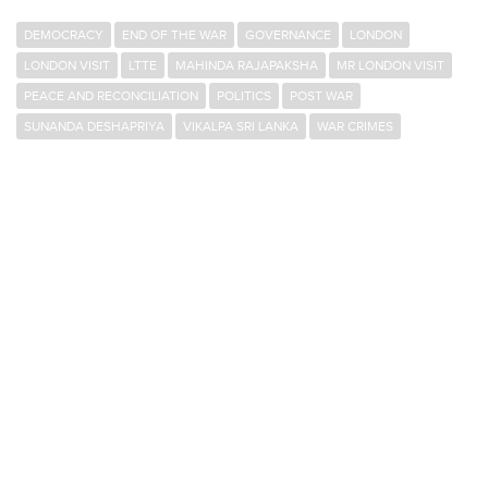
DEMOCRACY
END OF THE WAR
GOVERNANCE
LONDON
LONDON VISIT
LTTE
MAHINDA RAJAPAKSHA
MR LONDON VISIT
PEACE AND RECONCILIATION
POLITICS
POST WAR
SUNANDA DESHAPRIYA
VIKALPA SRI LANKA
WAR CRIMES