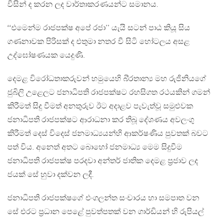
විසින් ද කරන ලද වාර්තාකරණයන්ට සමානය.
‘‘එමෙන්ම රාජපක්ෂ අපේ රජා’’ යැයි සටන් පාඨ කියූ සිය
ගණනාවක පිරිසක් ද එතුමා නතර වී සිටි හෝටලය අසළ
උද්ඝෝෂණයක යෙදුණි.
දෙමළ විරෝධතාකරුවන් හමුයෙහි බි‍්‍රතාන්‍ය මහ රුජිනියගේ
ජුබිලි උළෙලට ජනාධිපති රාජපක්ෂට රහසිගත රථයකින් ගමන්
කිරීමත් සිදු වීමත් අනතුරුව ඊට අදාළව පැවැත්වූ සමුළුවක
ජනාධිපති රාජපක්ෂට ආරාධනා කර තිබූ දේශණය අවලංගු
කිරීමත් දෙස් විදෙස් ජනමාධ්‍යයන්හි ආකර්ෂණිය පුවතක් බවට
පත් විය. අනෙත් අතට බොහෝ ජනමාධ්‍ය මෙම සිදුවීම
ජනාධිපති රාජපක්ෂ පරදවා අන්තර් ජාතික දෙමළ ප‍්‍රජාව ලද
ජයක් සේ හුවා දක්වන ලදී.
ජනාධිපති රාජපක්ෂගේ එංගලන්ත සංචාරය හා සමපාත වන
සේ එරට ප‍්‍රධාන පෙළේ පුවත්පතක් වන ගාර්ඩියන් හි රුපියල්