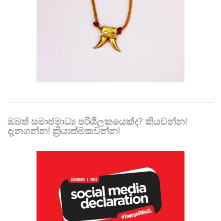
ඔබත් සමාජමාධ්‍ය පරිශීලකයෙක්ද? කියවන්න!
දැනගන්න! ක්‍රියාත්මකවන්න!