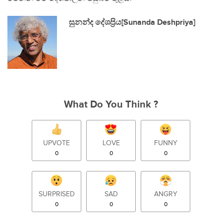
සුනන්ද දේශප‍්‍රිය[Sunanda Deshpriya]
What Do You Think ?
UPVOTE
LOVE
FUNNY
0
0
0
SURPRISED
SAD
ANGRY
0
0
0