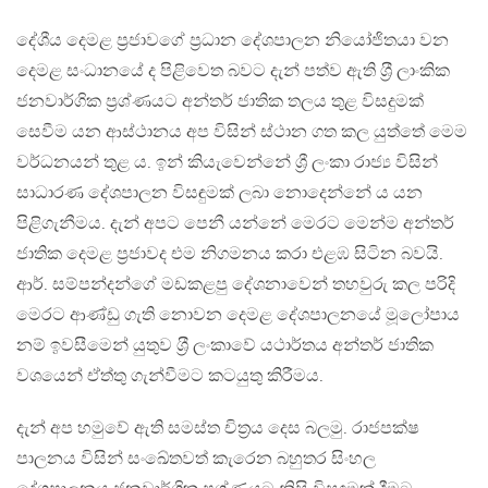
දේශීය දෙමළ ප‍්‍රජාවගේ ප‍්‍රධාන දේශපාලන නියෝජිතයා වන
දෙමළ සංධානයේ ද පිළිවෙත බවට දැන් පත්ව ඇති ශ‍්‍රී ලාංකික
ජනවාර්ගික ප‍්‍රශ්ණයට අන්තර් ජාතික තලය තුළ විසදුමක්
සෙවීම යන ආස්ථානය අප විසින් ස්ථාන ගත කල යුත්තේ මෙම
වර්ධනයන් තුළ ය. ඉන් කියැවෙන්නේ ශ්‍රී ලංකා රාජ්‍ය විසින්
සාධාරණ දේශපාලන විසඳුමක් ලබා නොදෙන්නේ ය යන
පිළිගැනීමය. දැන් අපට පෙනී යන්නේ මෙරට මෙන්ම අන්තර්
ජාතික දෙමළ ප‍්‍රජාවද එම නිගමනය කරා එළඹ සිටින බවයි.
ආර්. සම්පන්දන්ගේ මඩකළපු දේශනාවෙන් තහවුරු කල පරිදි
මෙරට ආණ්ඩු ගැති නොවන දෙමළ දේශපාලනයේ මූලෝපාය
නම් ඉවසීමෙන් යුතුව ශ‍්‍රී ලංකාවේ යථාර්තය අන්තර් ජාතික
වශයෙන් ඒත්තු ගැන්වීමට කටයුතු කිරීමය.
දැන් අප හමුවේ ඇති සමස්ත චිත‍්‍රය දෙස බලමු. රාජපක්ෂ
පාලනය විසින් සංඛේතවත් කැරෙන බහුතර සිංහල