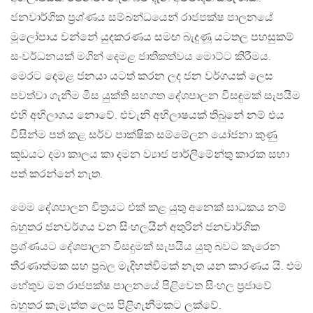
ජනවාර්ගික ප‍්‍රශ්ණය සම්බන්ධයෙන් රාජපක්ෂ පාලනයේ
මූලෝපාය වන්නේ යුදකරණය සමඟ බැදුණූ යටතල පහසුකම්
සංවර්ධනයක් මගින් දෙමළ ජාතිකත්වය මොට්ට කිරීමය.
මෙරට දෙමළ ජනයා යටත් කරන ලද ජන වර්ගයක් ලෙස
පවත්වා ගැනීම මිස යුක්ති සහගත දේශපාලන විසඳුමක් සැපයීම
එහි අභිලාශය නොවේ. එවැනි අභිලාෂයක් තිබුනේ නම් එය
විසින්ම පත් කළ සර්ව පාක්ෂික සම්මේලන යෝජනා කුණු
කූඩයට දමා කාලය කා දමන ව්‍යාජ පාර්ලිමේන්තු කාරක සභා
පත් කරන්නේ නැත.
මෙම දේශපාලන චිත‍්‍රයට එක් කළ යුතු අනෙක් සාධකය නම්
බහුතර ජනවර්ගය වන සිංහලයින් අතුරින් ජනවාර්ගික
ප‍්‍රශ්ණයට දේශපාලන විසදුමක් සැපයිය යුතු බවට කැරෙන
තීරණාත්මක සහ ප‍්‍රබල මැදිහත්වීමක් නැත යන කාරණය යි. එම
හේතුව මත රාජපක්ෂ පාලනයේ පිළිවෙත සිංහල ප‍්‍රජාවේ
බහුතර කැමැත්ත ලෙස පිළිගැනීමකට ලක්වේ.