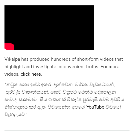
Vikalpa has produced hundreds of short-form videos that
highlight and investigate inconvenient truths. For more
videos,
click here
.
"කටුක සත්‍ය ඉස්මතුකර දැක්වෙන වාර්තා වැඩසටහන්,
පුරවැසි වෘතාන්තයන්, කෙටි චිත්‍රපට මෙන්ම දේශපාලන
සංවාද, සාකච්ඡා, සිය ගණනක් විකල්ප පුරවැසි වෙබ් අඩවිය
නිශ්පාදනය කර ඇත. පිවිසෙන්න අපගේ
YouTube
වීඩියෝ
චැනලයට."