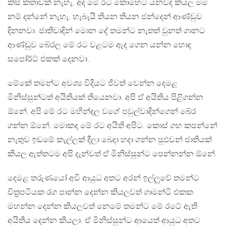
කිසි කතාවක් නැහැ. අද මේ රට කොහෙට යනවද කියල මම
නම් දන්නේ නැහැ. හැබැයි තියන තියන ජන්දෙන් ආණ්ඩුව
දිනනවා. ජාතිවාදින් මොන දේ තමන්ට නැතත් වුනත් ගානට
ආණ්ඩුව බේරල මේ රට වළටම ඇද ගෙන යන්න හොද
සපෝර්ට් එකක් දෙනවා.
මේකේ තමන්ට අවශ්‍ය විදියට ජිවත් වෙන්න දෙමළ
මිනිස්සුන්ටත් අයිතියක් තියෙනවා. අපි ඒ අයිතිය පිළිගන්න
ඕනේ. අපි මේ රට මහින්දල වගේ පවුල්වාදින්ගෙන් බේර
ගන්න ඕනේ. මොකද මේ රට අයිති අපිට. කොස් ගහ කපන්නේ
නැතුව ඉඩමේ කැල්ලක් දීලා බෙදා හදා ගන්න පුඵවන් ජාතියක්
කියල ඇත්තටම අපි දැන්වත් ඒ මිනිස්සුන්ට පෙන්නන්න ඕනේ.
දෙමළ තරුණයෝ අවි ආයුධ අතට අරන් ඉල්ලූවේ තමන්ට
චිත‍්‍රපටියක රග පාන්න දෙන්න කියලවත් ගාමන්ටි එකක
මහන්න දෙන්න කියලවත් නෙමේ තමන්ට මේ රටේ ඇති
අයිතිය දෙන්න කියලා. ඒ මිනිස්සුන්ට ආයෙත් ආයුධ අතට