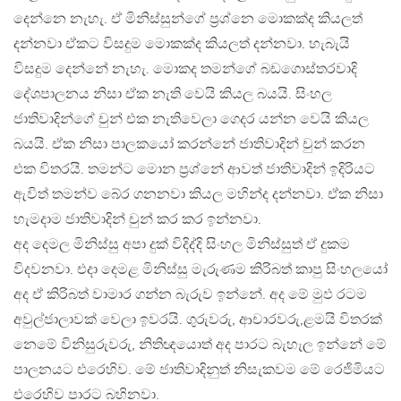
දෙන්නෙ නැහැ. ඒ මිනිස්සුන්ගේ ප‍්‍රශ්නෙ මොකක්ද කියලත්
දන්නවා ඒකට විසදුම මොකක්ද කියලත් දන්නවා. හැබැයි
විසදුම දෙන්නේ නැහැ. මොකද තමන්ගේ බඩගොස්තරවාදි
දේශපාලනය නිසා ඒක නැති වෙයි කියල බයයි. සිංහල
ජාතිවාදින්ගේ චුන් එක නැතිවෙලා ගෙදර යන්න වෙයි කියල
බයයි. ඒක නිසා පාලකයෝ කරන්නේ ජාතිවාදින් චුන් කරන
එක විතරයි. තමන්ට මොන ප‍්‍රශ්නේ ආවත් ජාතිවාදින් ඉදිරියට
ඇවිත් තමන්ව බේර ගනනවා කියල මහින්ද දන්නවා. ඒක නිසා
හැමදාම ජාතිවාදින් චුන් කර කර ඉන්නවා.
අද දෙමල මිනිස්සු අපා දුක් විදිද්දි සිංහල මිනිස්සුත් ඒ දුකම
විදවනවා. එදා දෙමළ මිනිස්සු මැරුණම කිරිබත් කාපු සිංහලයෝ
අද ඒ කිරිබත් වාමාර ගන්න බැරුව ඉන්නේ. අද මේ මුඵ රටම
අවුල්ජාලාවක් වෙලා ඉවරයි. ගුරුවරු, ආචාරවරු,ළමයි විතරක්
නෙමේ විනිසුරුවරු, නිතිඥයොත් අද පාරට බැහැල ඉන්නේ මේ
පාලනයට එරෙහිව. මේ ජාතිවාදිනුත් නිසැකවම මේ රෙජිමියට
එරෙහිව පාරට බහිනවා.