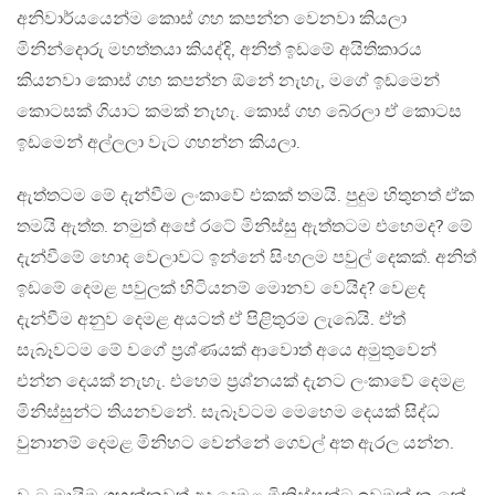
අනිවාර්යයෙන්ම කොස් ගහ කපන්න වෙනවා කියලා
මිනින්දොරු මහත්තයා කියද්දි, අනිත් ඉඩමේ අයිතිකාරය
කියනවා කොස් ගහ කපන්න ඕනේ නැහැ, මගේ ඉඩමෙන්
කොටසක් ගියාට කමක් නැහැ. කොස් ගහ බේරලා ඒ කොටස
ඉඩමෙන් අල්ලලා වැට ගහන්න කියලා.
ඇත්තටම මේ දැන්වීම ලංකාවේ එකක් තමයි. පුදුම හිතුනත් ඒක
තමයි ඇත්ත. නමුත් අපේ රටේ මිනිස්සු ඇත්තටම එහෙමද? මේ
දැන්වීමේ හොද වෙලාවට ඉන්නේ සිංහලම පවුල් දෙකක්. අනිත්
ඉඩමේ දෙමළ පවුලක් හිටියනම් මොනව වෙයිද? වෙළද
දැන්වීම අනුව දෙමළ අයටත් ඒ පිළිතුරම ලැබෙයි. ඒත්
සැබෑවටම මේ වගේ ප්‍රශ්ණයක් ආවොත් අයෙ අමුතුවෙන්
එන්න දෙයක් නැහැ. එහෙම ප‍්‍රශ්නයක් දැනට ලංකාවේ දෙමළ
මිනිස්සුන්ට තියනවනේ. සැබෑවටම මෙහෙම දෙයක් සිද්ධ
වුනානම් දෙමළ මිනිහට වෙන්නේ ගෙවල් අත ඇරල යන්න.