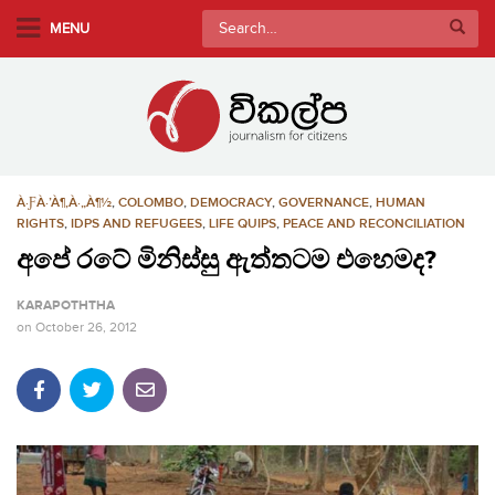
S
Search
MENU
k
for:
i
p
t
o
m
À·ƑÀ·’À¶‚À·„À¶½
,
COLOMBO
,
DEMOCRACY
,
GOVERNANCE
,
HUMAN
a
RIGHTS
,
IDPS AND REFUGEES
,
LIFE QUIPS
,
PEACE AND RECONCILIATION
i
අපේ රටේ මිනිස්සු ඇත්තටම එහෙමද?
n
c
KARAPOTHTHA
o
on
October 26, 2012
n
t
e
n
t