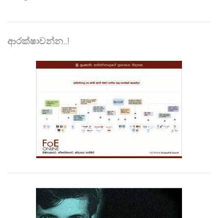
ආරක්ෂාවන්න..!