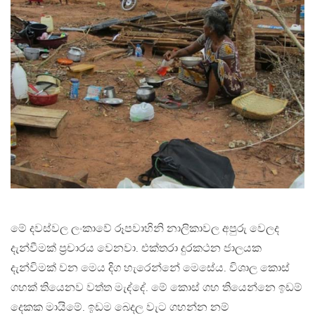
මේ දවස්වල ලංකාවේ රූපවාහිනි නාලිකාවල අපුරු වෙලද
දැන්වීමක් ප‍්‍රචාරය වෙනවා. එක්තරා දුරකථන ජාලයක
දැන්විමක් වන මෙය දිග හැරෙන්නේ මෙසේය. විශාල කොස්
ගහක් තියෙනව වත්ත මැද්දේ. මේ කොස් ගහ තියෙන්නෙ ඉඩම්
දෙකක මායිමේ. ඉඩම බෙදල වැට ගහන්න නම්