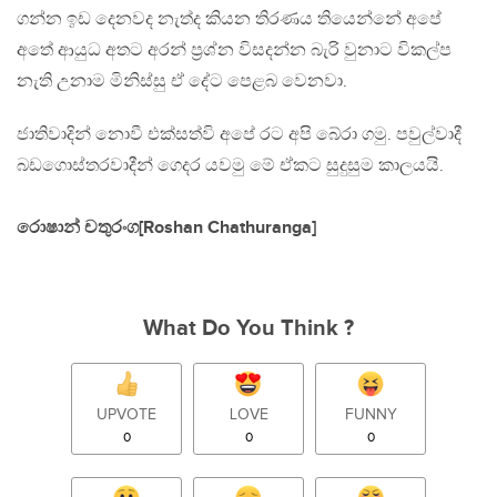
ගන්න ඉඩ දෙනවද නැත්ද කියන තිරණය තියෙන්නේ අපේ
අතේ ආයුධ අතට අරන් ප‍්‍රශ්න විසදන්න බැරි වුනාට විකල්ප
නැති උනාම මිනිස්සු ඒ දේට පෙළබ වෙනවා.
ජාතිවාදින් නොවී එක්සත්වි අපේ රට අපි බේරා ගමු. පවුල්වාදී
බඩගොස්තරවාදීන් ගෙදර යවමු මේ ඒකට සුදුසුම කාලයයි.
රොෂාන් චතුරංග[Roshan Chathuranga]
What Do You Think ?
UPVOTE
LOVE
FUNNY
0
0
0