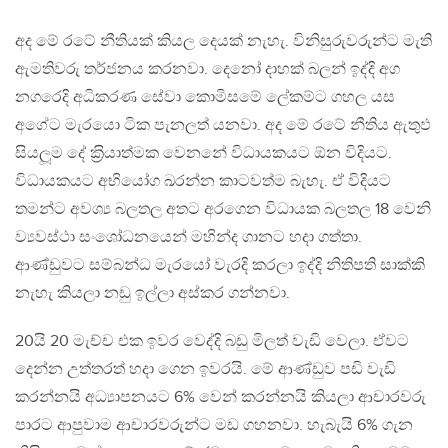
අද මේ රටේ නීතියක් කියල දෙයක් නැහැ. විනිසුරුවරුන්ට මැති
ඇමතිවරු තර්ජනය කරනවා. දෙනෝ දාහක් බලන් ඉද්දි අග
නගරෙදි අධිකරණ සේවා කොමිසමේ ලේකම්ට ගහල යස
අගේට මැරයො ටික පැනලත් යනවා. අද මේ රටේ නීතිය ඇතුඵ
සියලූම දේ ක‍්‍රියාත්මක වෙනනේ විධායකයට ඕන විදියට.
විධායකයට අභියෝග ඛරන්න කාටවත්ම බැහැ. ඒ විදියට
තමන්ට අවශ්‍ය බලතල අතට අරගෙන විධායක බලතල 18 වෙනි
ව්‍යවස්ථා සංශෝධනයෙන් මහින්ද ගානට හදා ගත්තා.
ආණ්ඩුවට සම්බන්ධ මැරයෝ වැරදි කරලා ඉද්දි නිතිපති සාක්කි
නැහැ කියලා නඩු ඉල්ලා අස්කර ගන්නවා.
20යි 20 මැච්ච එක ඉවර වෙද්දි බඩු මිලත් වැඩි වෙලා. ඒවට
දෙන්න උත්තරත් හදා ගෙන ඉවරයි. මේ ආණ්ඩුව පඩි වැඩි
කරන්නයි අධ්‍යාපනයට 6% වෙන් කරන්නයි කියලා ආචාරවරු
පාරට ආපුවාම ආචාරවරුන්ට මඩ ගහනවා. හැබැයි 6% ගැන