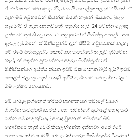
වැට මායිම ගහන්නවත් අද දෙමළ මිනිස්සුන්ට ඉඩමක් නැනේ.
ඒ ඔක්කොම මේ හමුදාවයි, රජයයි කොල්ලකාල ඉවරයිනේ. ඒ
ගැන මම අමුතුවෙන් කියන්න ඕනේ නැනේ. ඔයගොල්ලො
හැමෝම ඒ ගැන දන්නවනේ. පහුගිය සැප්. 24 වෙනිදා ලොකු
උත්සවේකුත් තියලා අනාථ කදවුරෙන් ඒ මිනිස්සු කැලේට අත
ඇරල දැම්මනේ. ඒ මිනිස්සුන්ට දැන් කිසිම හවුහරනක් නැහැ.
මේ රටේ මිනිස්සුන්ට කොස් ගහ කපන්නේ නැතුව ඉඩමෙන්
කැල්ලක් දෙන්න පුඵවන්නම් දෙමළ මිනිස්සුන්ට ඒ
මිනිස්සුන්ගේ අයිතිය තියන ඉඩම් ටික දෙන්න බැරි ඇයි? ඉඩමි
පොලිස් බලතල දෙන්න බැරි ඇයි? ඇත්තටම මේ ප‍්‍රශ්න වලට
මම උත්තර හොයනවා.
මේ දෙමළ ප‍්‍රශ්නෙත් හරියට හිගන්නගේ තුවාලේ වාගේ
හිගන්න කවදාවත් කැමති නැහැ තමන්ගේ තුවාළේ හොද කර
ගන්න මොකද තුවාලේ හොද වුනොත් තමන්ගේ බඩ
ගොස්තරේ නැති වෙයි කියල හිගන්න දන්නවා. අපේ රටේ
පාලකයොත් එහෙමයි. කවදාවත් දෙමළ මිනිස්සුන්ට විසදුමක්