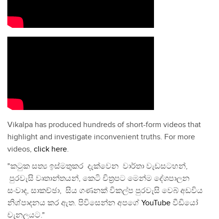
Vikalpa has produced hundreds of short-form videos that
highlight and investigate inconvenient truths. For more
videos,
click here
.
"කටුක සත්‍ය ඉස්මතුකර දැක්වෙන වාර්තා වැඩසටහන්,
පුරවැසි වෘතාන්තයන්, කෙටි චිත්‍රපට මෙන්ම දේශපාලන
සංවාද, සාකච්ඡා, සිය ගණනක් විකල්ප පුරවැසි වෙබ් අඩවිය
නිශ්පාදනය කර ඇත. පිවිසෙන්න අපගේ
YouTube
වීඩියෝ
චැනලයට."