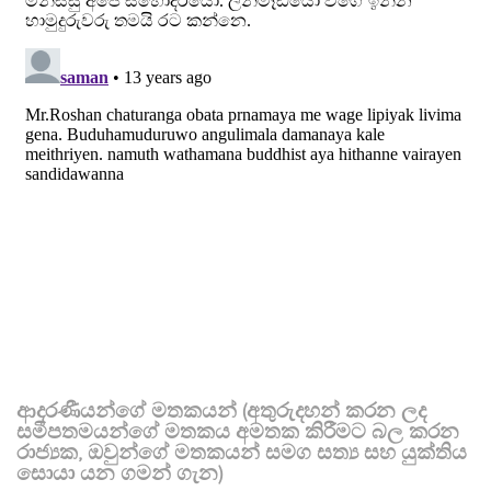
ආදරණීයන්ගේ මතකයන් (අතුරුදහන් කරන ලද
සමීපතමයන්ගේ මතකය අමතක කිරීමට බල කරන
රාජ්‍යක, ඔවුන්ගේ මතකයන් සමග සත්‍ය සහ යුක්තිය
සොයා යන ගමන් ගැන)