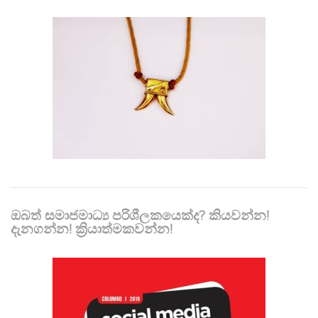
ඔබත් සමාජමාධ්‍ය පරිශීලකයෙක්ද? කියවන්න!
දැනගන්න! ක්‍රියාත්මකවන්න!