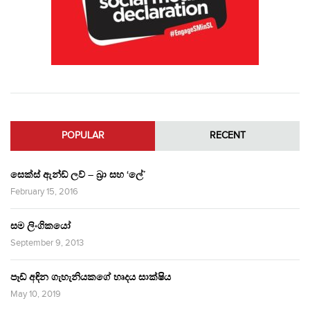
POPULAR
RECENT
සෙක්ස් ඇන්ඩ් ලව් – බ්‍රා සහ ‘ලේ’
February 15, 2016
සම ලිංගිකයෝ
September 9, 2013
පෑඩ් අඳින ගැහැනියකගේ හෘදය සාක්ෂිය
May 10, 2019