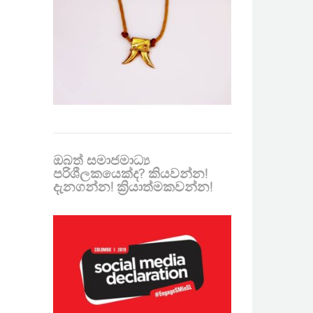
ඔබත් සමාජමාධ්‍ය
පරිශීලකයෙක්ද? කියවන්න!
දැනගන්න! ක්‍රියාත්මකවන්න!