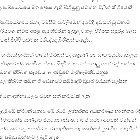
ෂාබියෝගයේ මග දෙපස ඇති බිහිසුනු සටහන් විලින් කිහිපයකි.
ෝෂාබියෝගයේ ඡන්ද විමසීම පාර්ලිමේන්තුවේදී අවසන් වූ වහාම
රියගේ නිවස අසළ ඇමතිවරැන් ඇතුලු විශාල පිරිසක් සුපුරුදු ලෙස
 කන් බිහිරි කරවන රතිඥ්ඤා ගිණිබත් කළේය.
 හංදියක් හංදියක් ගානේ කිරිබත් කෑ දකුණේ ජනයාට පසුගිය කාලය
තුවක්කුවෙන්ම වෙඩි කන්නට සිදුවිය. බැටන් පොලු පහරවල් කන්නට
නැවතත් කිරිබත් කෑවේය. ආණ්ඩුවේ මැතිඇමතිවරැනුත්,
ල කිරිබත් කමින් ඒ ජෝගියට සම්මාදම් වූයේ වීරයන් ලෙසිනි.
ුත් නොදන්නා ලෙස සිටින එක් කරැණක් ඇත.
ිලදැම්මේ කිරිබත් නොව මේ රටේ උත්තරීතර අධිකරණය හා නීතිය බව
් රාජපක්ෂ ආණ්ඩුව ජයගෙන තිබේ. නමුත් සටන අවසන් වන්නේ
ින්ම තම වල තමන්ම හාරා ගැනීමේ නැකත ඊයේ උදා විය. එබැවින්
කත සමරා වන්නට ද බැරි නැත.