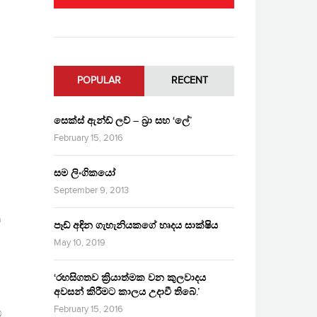
POPULAR
RECENT
සෙක්ස් ඇන්ඩ් ලව් – බ්‍රා සහ ‘ලේ’
February 15, 2016
සම ලිංගිකයෝ
September 9, 2013
ව
පෑඩ් අඳින ගැහැනියකගේ හෘදය සාක්ෂිය
May 10, 2019
‘රහසිගතව ක්‍රියාත්මක වන කුලවාදය
අවසන් කිරීමට කාලය උදාවී තිබේ.’
February 15, 2016
ේ