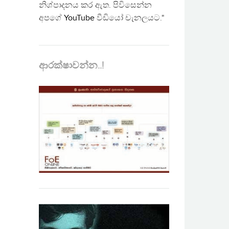
නිශ්පාදනය කර ඇත. පිවිසෙන්න
අපගේ
YouTube
වීඩියෝ චැනලයට."
ආරක්ෂාවන්න..!