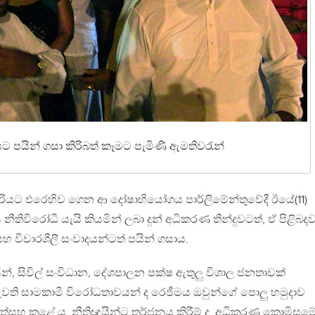
යට පයින් ගසා කිරිබත් කෑමට පැමිණි ඇමතිවරැන්
ැවරියට එරෙහිව ගෙන ආ දෝෂාභියෝගය පාර්ලිමේන්තුවේදී ඊයේ(11)
නීතිවිරෝධී යැයි කියමින් ලබා දුන් අධිකරණ තීන්දුවටත්, ඒ පිළිබද
 සහ විචාරශීලී සංවාදයන්ටත් පයින් ගසාය.
, සිවිල් සංවිධාන, දේශපාලන පක්ෂ ඇතුලු විශාල ජනතාවක්
ැවති සාමකාමී විරෝධතාවයන් ද රෙජීමය ඔවුන්ගේ පොලු හමුදාව
සහ කළේ ය. නීතිඥයින්ට තර්ජනය කිරීම් ද, අධිකරණ කොමිසම