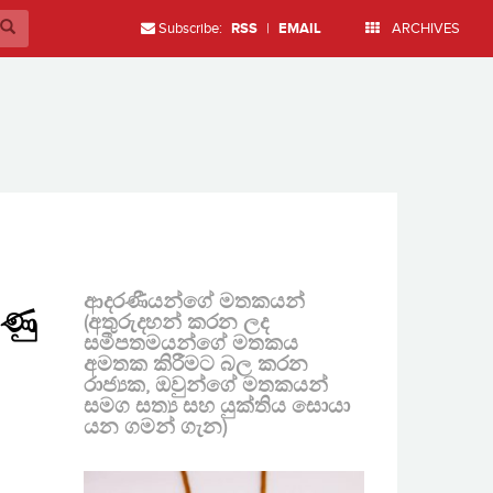
Subscribe:
RSS
|
EMAIL
ARCHIVES
ආදරණීයන්ගේ මතකයන්
ුණු
(අතුරුදහන් කරන ලද
සමීපතමයන්ගේ මතකය
අමතක කිරීමට බල කරන
රාජ්‍යක, ඔවුන්ගේ මතකයන්
සමග සත්‍ය සහ යුක්තිය සොයා
යන ගමන් ගැන)