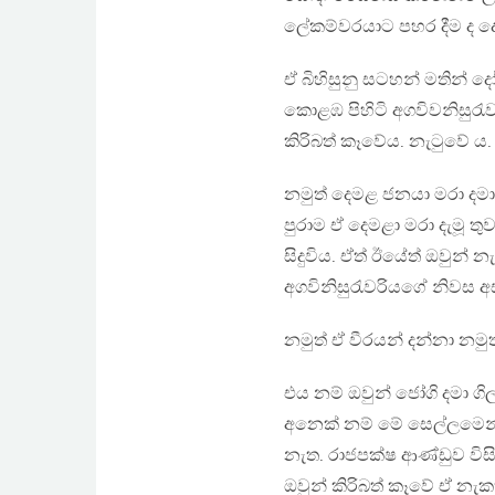
ලේකම්වරයාට පහර දීම ද දෝ
ඒ බිහිසුනු සටහන් මතින් ද
කොළඹ පිහිටි අගවිවනිසුරැව
කිරිබත් කෑවේය. නැටුවේ ය.
නමුත් දෙමළ ජනයා මරා දමා
පුරාම ඒ දෙමළා මරා දැමූ 
සිදුවිය. ඒත් ඊයේත් ඔවුන් 
අගවිනිසුරැවරියගේ නිවස අස
නමුත් ඒ වීරයන් දන්නා නම
එය නම් ඔවුන් ජෝගි දමා ග
අනෙක් නම් මේ සෙල්ලමෙන
නැත. රාජපක්ෂ ආණ්ඩුව විස
ඔවුන් කිරිබත් කෑවේ ඒ නැ