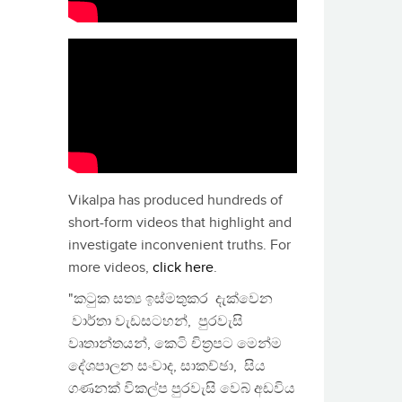
Vikalpa has produced hundreds of
short-form videos that highlight and
investigate inconvenient truths. For
more videos,
click here
.
"කටුක සත්‍ය ඉස්මතුකර දැක්වෙන
වාර්තා වැඩසටහන්, පුරවැසි
වෘතාන්තයන්, කෙටි චිත්‍රපට මෙන්ම
දේශපාලන සංවාද, සාකච්ඡා, සිය
ගණනක් විකල්ප පුරවැසි වෙබ් අඩවිය