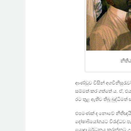
නීති
ආණ්ඩුව විසින් අගවිනිසුර
සම්මත් කර ගත්තේ ය. ඒ, එය 
රට තුළ ඇතිව තිබූ බුද්ධිමත්
එපමණක් ද නොවේ නීතිඥයින්
දෝෂාබියෝගයට විරැද්ධව ප
යොදා මර්ධනය කරන්නට උත්