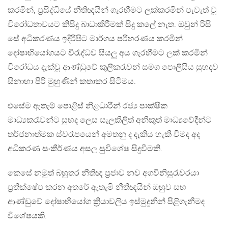
කරමින්, ප්‍රසිද්ධියේ නීතිඥයින් ගැරහීමට ලක්කරමින් පැවැත් වූ
විරෝධතාවයට කිසිදු බාධාකිරීමක් සිදු කලේ නැත. ඔවුන් රිසි
සේ අධිකරණය ඉදිරිපිට මාර්ගය පරිහරණය කරමින්
දෝෂාභියෝගයට විරැද්ධව සියලු අය ගැරහීමට ලක් කරමින්
විරෝධය දැක්වූ ආණ්ඩුවේ කුලීකරැවන් සමග පොලීසිය සුහදව
සිනාහා පිරි මුහුණින් කතාකර සිටීමය.
එසේම ඇතැම් පොළිස් නිළධාරීන් රජ්‍ය පාක්ෂීක
මාධ්‍යකරැවන්ට සුහද ලෙස සැලකිලිත් අනිකුත් මාධ්‍යවේදීන්ට
තර්ජනාත්මක ස්වරෑපයෙන් අමතනු ද දැකිය හැකි වීමද අද
අධිකරණ සංකීර්ණය අසල සුවිශේෂ සිදුවීමකි.
කෙසේ නමුත් බහුතර නීතිඥ ප්‍රජාව නව අගවිනිසුරැවරයා
ප්‍රතික්ෂේප කරන අතරේ ඇතැමි නීතිඥයින් ඔහුව සහ
ආණ්ඩුවේ දෝෂාභියෝග ක්‍රියාවලිය ඉස්මුදුනින් පිළිගැනීමද
විශේෂයකි.