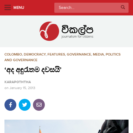
S
Search
MENU
k
for:
i
p
t
o
m
COLOMBO
,
DEMOCRACY
,
FEATURES
,
GOVERNANCE
,
MEDIA
,
POLITICS
a
AND GOVERNANCE
i
‘අද අඳුරැතම දවසයි’
n
c
KARAPOTHTHA
o
on
January 15, 2013
n
t
e
n
t