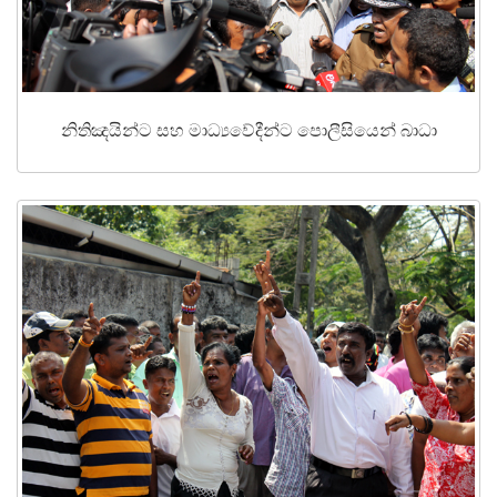
නිතිඤයින්ට සහ මාධ්‍යවේදීන්ට පොලීසියෙන් බාධා