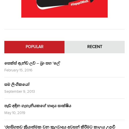
POPULAR
RECENT
සෙක්ස් ඇන්ඩ් ලව් – බ්‍රා සහ ‘ලේ’
February 15, 2016
සම ලිංගිකයෝ
September 9, 2013
පෑඩ් අඳින ගැහැනියකගේ හෘදය සාක්ෂිය
May 10, 2019
‘රහසිගතව ක්‍රියාත්මක වන කුලවාදය අවසන් කිරීමට කාලය උදාවී