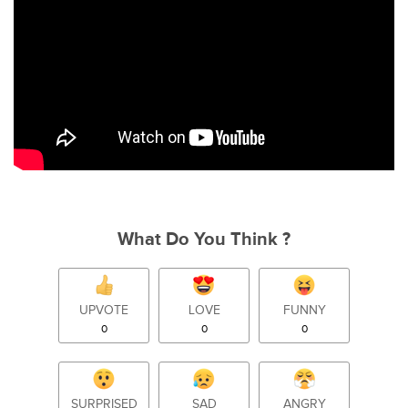
What Do You Think ?
UPVOTE
LOVE
FUNNY
0
0
0
SURPRISED
SAD
ANGRY