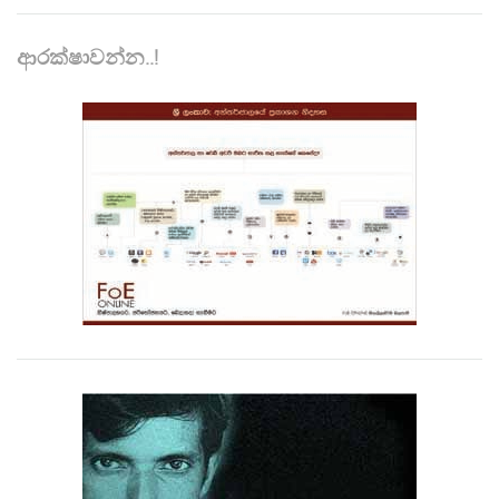
ආරක්ෂාවන්න..!