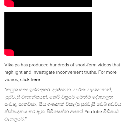
Vikalpa has produced hundreds of short-form videos that
highlight and investigate inconvenient truths. For more
videos,
click here
.
"කටුක සත්‍ය ඉස්මතුකර දැක්වෙන වාර්තා වැඩසටහන්,
පුරවැසි වෘතාන්තයන්, කෙටි චිත්‍රපට මෙන්ම දේශපාලන
සංවාද, සාකච්ඡා, සිය ගණනක් විකල්ප පුරවැසි වෙබ් අඩවිය
නිශ්පාදනය කර ඇත. පිවිසෙන්න අපගේ
YouTube
වීඩියෝ
චැනලයට."