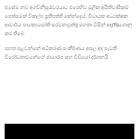
එසේම නව අගවිනිසුරැවරයාට එරෙහිව මූලික අයිතිවාසිකම්
පෙත්සමක් විකල්ප ප්‍රතිපත්ති කේන්ද්‍රෙය්, විධායක අධ්‍යක්ෂක
ආචාර්ය පාක්‍යෙසෝති සරවනමුත්තු මහතා විසින් අද(15)ගොනු
කර තිබේ.
පහත පළවන්නේ අධිකරණ සංකීර්ණය අසල අද පැවති
විරෝධතාවයන්ගේ ඡායාරෑප සහ වීඩියෝ දර්ශනයි.