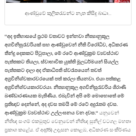
ආණ්ඩුවේ කුලීකරැවන්ට නැත කිසිදු බාධා…
‘‘අද ඉතිහාසයේ ප්‍රථම වතාවට ඉන්නවා නීත්‍යානුකූල
අගවිනිසුරැවරියක් සහ ආණ්ඩුවෙන් නීති විරෝධිව, අධිකරණ
තීන්දු දෙකකට පිටුපාලා, මේ රටේ ආණ්ඩුක්‍රම ව්‍යවස්ථාව
පැත්තකට තියලා, ස්වාභාවික යුක්ති මූලධර්මයන් සියල්ල
පැත්තකට දාලා අද ඒකාධිපති ස්වරෑපයෙන් තවත්
අග්‍රවිනිශ්චකාරවරයෙක් පත් කරලා තියනවා. එයා පත්කළ
අග්‍රවිනිශ්චයකාරවරයා. නීත්‍යානුකූල අගවිනිසුරැවරිය ශිරාණි
බණ්ඩාරණායක මැතිණිය. එබැවින් අපි මේ මොහොතේ මේ
ප්‍රතිඥාව දෙන්නේ, අද දවස තමයි මේ රටේ අදුරැතම දවස.
ආණ්ඩුක්‍රම ව්‍යවස්ථාව උල්ලංඝනය වන දවස.‘‘
යනුවෙන්
නීතිඥ සංගම් එකමුතුව වෙනුවෙන් නීතිඥ සුනිල් වටගල මහතා
ප්‍රකාශ කළේය. ඒ අද(15) උදෑසන කොළඹ, අධිකරණ සංකීර්ණය