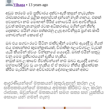
ආදරණීයන්ගේ මතකයන් (අතුරුදහන් කරන ලද
සමීපතමයන්ගේ මතකය අමතක කිරීමට බල කරන
රාජ්‍යක, ඔවුන්ගේ මතකයන් සමග සත්‍ය සහ යුක්තිය
සොයා යන ගමන් ගැන)