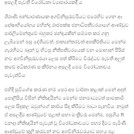
අසලදී පැවති විරෝධතා ව්‍යාපාරයකදී ය.
ශිරාණි බන්ඩාරණායක අගවිනිසුරැවරියට එරෙහිව ගෙන ආ
දෝෂාභියෝගය මහින්ද රාජපක්ෂ ජනාධිපතිවරයාගේ ආණ්ඩුව
පාර්ලිමේන්තුවේ බහුතර ඡන්දයකින් සම්මත කර ගනු
ලැබීමෙන් පසු දේශීයවත්, ජාත්‍යන්තරවත් අපකීර්තියට මෙන්ම
ගැරහීමට බදුන් වූ හිටපු නීතිපතිවරයෙක් වන මොහාන් පීරිස්
නව අගවිනිසුරැවරයා ලෙස පත් කිරීමට විරැද්ධව පැවති අලුත්
කඩේ අධිකරණ සංකීර්නය අසලදී මෙම විරෝධතාවය
පැවැත්වීය.
එහිදී සුවිශේෂ කරැණ නම් පෙර අප වාර්තා කළාක් මෙන් අදත්
පොලීසිය විසින් නිතිඥයින්ට මෙන්ම ජනමාධ්‍යටත් සාමකාමී
ලෙස සිදුකල ඔවුන්ගේ කාර්ය සිදු කිරීමට බාධා පැනවීය. නමුත්
ඒ අසලදීම ආණ්ඩුවේ පළාත් සභා මංත්‍රීවරැ මෙන්ම, පසුගිය 11
වනදා නීතිඥයින් පැවැත් වූ විරෝධතාවයට පහර දීමට පැමිණී
ආණ්ඩුවේ කුලී කරැවන් නව අගවිනිරැවරයාට සහය පළ