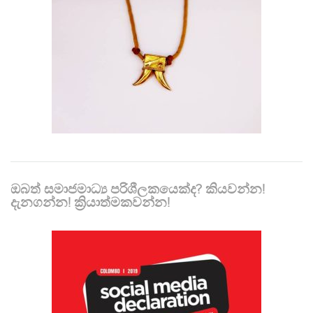
ඔබත් සමාජමාධ්‍ය පරිශීලකයෙක්ද? කියවන්න!
දැනගන්න! ක්‍රියාත්මකවන්න!