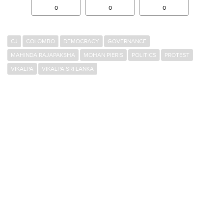
0
0
0
CJ
COLOMBO
DEMOCRACY
GOVERNANCE
MAHINDA RAJAPAKSHA
MOHAN PIERIS
POLITICS
PROTEST
VIKALPA
VIKALPA SRI LANKA