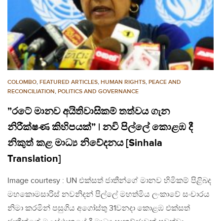
COLOMBO
,
FEATURED ARTICLES
,
HUMAN RIGHTS
,
PEACE AND
RECONCILIATION
,
POLITICS AND GOVERNANCE
”රටේ මානව අයිතිවාසිකම් තත්වය ගැන
නිරීක්ෂණ කිහිපයක්” | නවි පිල්ලේ කොළඹ දී
නිකුත් කළ මාධ්‍ය නිවේදනය ​[Sinhala
Translation]
Image courtesy : UN එක්සත් ජාතීන්ගේ මානව හිමිකම් පිළිබද
මහකොමසාරිස් නවනිදන් පිල්ලේ මහත්මිය ලංකාවේ සංචාරය
නිමා කරමින් පසුගිය අගෝස්තු 31වනදා කොළඹ එක්සත්