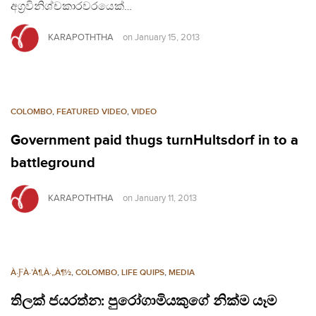
අග්‍රවිනිශ්චකාරවරයෙක්…
KARAPOTHTHA
on
January 15, 2013
COLOMBO
,
FEATURED VIDEO
,
VIDEO
Government paid thugs turnHultsdorf in to a
battleground
KARAPOTHTHA
on
January 11, 2013
À·ƑÀ·’À¶‚À·„À¶½
,
COLOMBO
,
LIFE QUIPS
,
MEDIA
තිලක් ජයරත්න: පුරෝගාමියකුගේ නික්ම යෑම