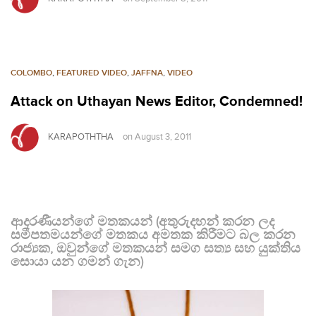
COLOMBO
,
FEATURED VIDEO
,
JAFFNA
,
VIDEO
Attack on Uthayan News Editor, Condemned!
KARAPOTHTHA
on
August 3, 2011
ආදරණීයන්ගේ මතකයන් (අතුරුදහන් කරන ලද
සමීපතමයන්ගේ මතකය අමතක කිරීමට බල කරන
රාජ්‍යක, ඔවුන්ගේ මතකයන් සමග සත්‍ය සහ යුක්තිය
සොයා යන ගමන් ගැන)