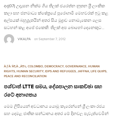
අද(07) උදෑසන නික්ම ගිය තිලක් ජයරත්න නූතන ශ‍්‍රී ලාංකික
කලා සහ ජනමාධ්‍ය ක්ෂේත‍්‍රයේ පුරොගාමී මෙහවරක් ඉටු කළ
අල්පයක් බහුශ‍්‍රැතයින් අතර සිය මුද්‍රාව නොමැකෙන ලෙස
සටහන් කළ අපේ එකෙකි. තිලක් අප බොහෝ දෙනෙකුට…
VIKALPA
on
September 7, 2012
À·ƑÀ·’À¶‚À·„À¶½
,
COLOMBO
,
DEMOCRACY
,
GOVERNANCE
,
HUMAN
RIGHTS
,
HUMAN SECURITY
,
IDPS AND REFUGEES
,
JAFFNA
,
LIFE QUIPS
,
PEACE AND RECONCILIATION
පශ්චාත් LTTE සමය, දේශපාලන සාකච්ඡා සහ
රටේ අනාගතය
මෙම ලිපියෙන් අවධානය යොමු කැරෙන්නේ ශ්‍රී ලංකා රජය
සහ දෙමළ ජාතික සන්ධානය අතර මේ දිනවල පැවැත්වෙමින්