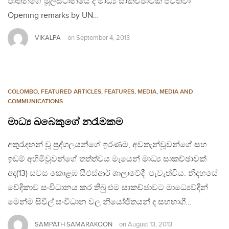
ජාතීන්ගේ මූලස්ථානයේ දී මාධ්‍ය සාකච්ඡාවක් පවත්වා
Opening remarks by UN…
VIKALPA
on
September 4, 2013
COLOMBO
,
FEATURED ARTICLES
,
FEATURES
,
MEDIA
,
MEDIA AND
COMMUNICATIONS
මාධ්‍ය බබෙකුගේ නරැමකම
අතුරැදහන් වූ පුද්ගලයන්ගේ ඉරණම, අවතැන්වූවන්ගේ සහ
ඉඩම් අහිමිවූවන්ගේ තත්ත්වය මැයෙන් මාධ්‍ය සාකච්ඡාවක්
අද(13) සවස කොළඹ සීඑස්ආර් ශාලාවේදී පැවැත්විය. නිදහසේ
වේදිකාව සංවිධානය කර තිබු එම සාකච්ඡාවට මාධ්‍යෙව්දීන්
මෙන්ම සිවිල් සංවිධාන වල නියෝජිතයන් ද සහභාගී…
SAMPATH SAMARAKOON
on
August 13, 2013