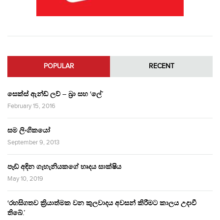
POPULAR
RECENT
සෙක්ස් ඇන්ඩ් ලව් – බ්‍රා සහ ‘ලේ’
February 15, 2016
සම ලිංගිකයෝ
September 9, 2013
පෑඩ් අඳින ගැහැනියකගේ හෘදය සාක්ෂිය
May 10, 2019
‘රහසිගතව ක්‍රියාත්මක වන කුලවාදය අවසන් කිරීමට කාලය උදාවී
තිබේ.’