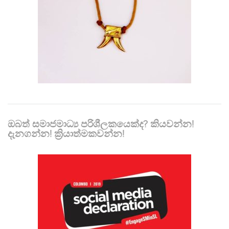
ඔබත් සමාජමාධ්‍ය පරිශීලකයෙක්ද? කියවන්න!
දැනගන්න! ක්‍රියාත්මකවන්න!