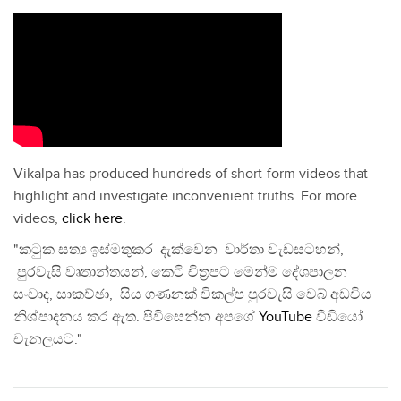
Vikalpa has produced hundreds of short-form videos that
highlight and investigate inconvenient truths. For more
videos,
click here
.
"කටුක සත්‍ය ඉස්මතුකර දැක්වෙන වාර්තා වැඩසටහන්,
පුරවැසි වෘතාන්තයන්, කෙටි චිත්‍රපට මෙන්ම දේශපාලන
සංවාද, සාකච්ඡා, සිය ගණනක් විකල්ප පුරවැසි වෙබ් අඩවිය
නිශ්පාදනය කර ඇත. පිවිසෙන්න අපගේ
YouTube
වීඩියෝ
චැනලයට."