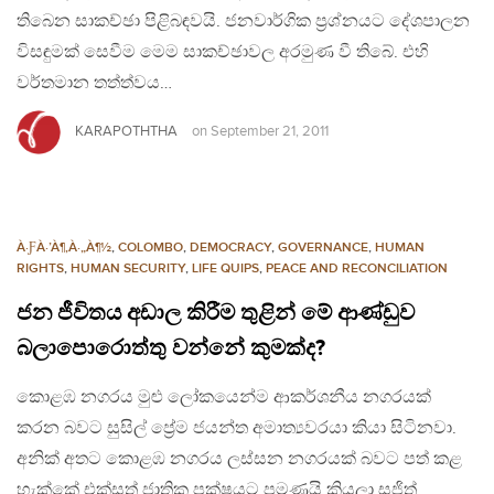
තිබෙන සාකච්ඡා පිළිබඳවයි. ජනවාර්ගික ප්‍රශ්නයට දේශපාලන
විසඳුමක් සෙවීම මෙම සාකච්ඡාවල අරමුණ වී තිබේ. එහි
වර්තමාන තත්ත්වය…
KARAPOTHTHA
on
September 21, 2011
À·ƑÀ·’À¶‚À·„À¶½
,
COLOMBO
,
DEMOCRACY
,
GOVERNANCE
,
HUMAN
RIGHTS
,
HUMAN SECURITY
,
LIFE QUIPS
,
PEACE AND RECONCILIATION
ජන ජීවිතය අඩාල කිරීම තුළින් මේ ආණ්ඩුව
බලාපොරොත්තු වන්නේ කුමක්ද?
කොළඹ නගරය මුළු ලෝකයෙන්ම ආකර්ශනීය නගරයක්
කරන බවට සුසිල් ප්‍රේම ජයන්ත අමාත්‍යවරයා කියා සිටිනවා.
අනික් අතට කොළඹ නගරය ලස්සන නගරයක් බවට පත් කළ
හැක්කේ එක්සත් ජාතික පක්ෂයට පමණයි කියලා සජිත්