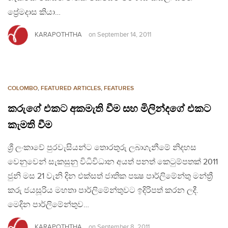
ප්‍රේමදාස කියා…
KARAPOTHTHA
on
September 14, 2011
COLOMBO
,
FEATURED ARTICLES
,
FEATURES
කරුගේ එකට අකමැති වීම සහ මිලින්දගේ එකට
කැමති වීම
ශ්‍රී ලංකාවේ පුරවැසියන්ට තොරතුරු ලබාගැනීමේ නිදහස
වෙනුවෙන් සැකසුනු විධිවිධාන අයත් පනත් කෙටුම්පතක් 2011
ජුනි මස 21 වැනි දින එක්සත් ජාතික පක්‍ෂ පාර්ලිමේන්තු මන්ත්‍රී
කරු ජයසූරිය මහතා පාර්ලිමේන්තුවට ඉදිරිපත් කරන ලදී.
මෙදින පාර්ලිමේන්තුව…
KARAPOTHTHA
on
September 8, 2011