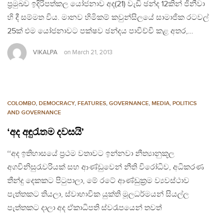
ප්‍රමුඛව ඉදිරිපත්කල යෝජනාව අද(21) වැඩි ඡන්ද 12කින් ජිනීවා
හි දී සම්මත විය. මානව හිමිකම් කවුන්සිලයේ සාමාජික රටවල්
25ක් එම යෝජනාවට පක්ෂව ඡන්දය පාවිච්චි කළ අතර,…
VIKALPA
on
March 21, 2013
COLOMBO
,
DEMOCRACY
,
FEATURES
,
GOVERNANCE
,
MEDIA
,
POLITICS
AND GOVERNANCE
‘අද අඳුරැතම දවසයි’
‘‘අද ඉතිහාසයේ ප්‍රථම වතාවට ඉන්නවා නීත්‍යානුකූල
අගවිනිසුරැවරියක් සහ ආණ්ඩුවෙන් නීති විරෝධිව, අධිකරණ
තීන්දු දෙකකට පිටුපාලා, මේ රටේ ආණ්ඩුක්‍රම ව්‍යවස්ථාව
පැත්තකට තියලා, ස්වාභාවික යුක්ති මූලධර්මයන් සියල්ල
පැත්තකට දාලා අද ඒකාධිපති ස්වරෑපයෙන් තවත්