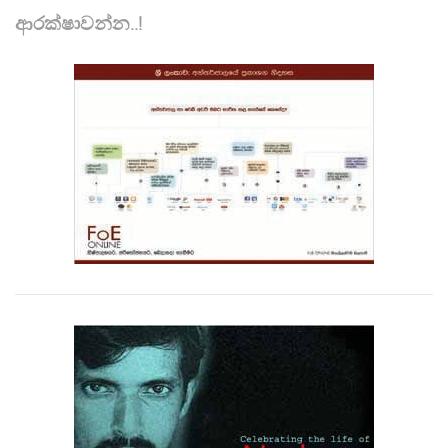
ආරක්ෂාවන්න..!