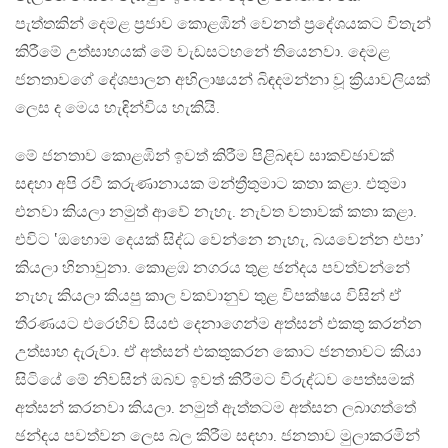
පැත්තකින් දෙමළ ප්‍රජාව කොළඹින් වෙනත් ප්‍රදේශයකට විතැන්
කිරීමේ උත්සාහයක් මේ වැඩසටහනේ තියෙනවා. දෙමළ
ජනතාවගේ දේශපාලන අභිලාෂයන් බිඳදමන්නා වූ ක්‍රියාවලියක්
ලෙස ද මෙය හැඳින්විය හැකියි.
මේ ජනතාව කොළඹින් ඉවත් කිරීම පිළිබඳව සාකච්ඡාවක්
සඳහා අපි රවී කරුණානායක මන්ත්‍රීතුමාට කතා කළා. එතුමා
එනවා කියලා නමුත් ආවේ නැහැ. නැවත වතාවක් කතා කළා.
එවිට ‛ඔහොම දෙයක් සිද්ධ වෙන්නෙ නැහැ, බයවෙන්න එපා’
කියලා හිනාවුනා. කොළඹ නගරය තුළ ඡන්දය පවත්වන්නේ
නැහැ කියලා කියපු කාල වකවානුව තුළ විපක්ෂය විසින් ඒ
තීරණයට එරෙහිව සියළු දෙනාගෙන්ම අත්සන් එකතු කරන්න
උත්සාහ දැරුවා. ඒ අත්සන් එකතුකරන කොට ජනතාවට කියා
සිටියේ මේ නිවසින් ඔබව ඉවත් කිරීමට විරුද්ධව පෙත්සමක්
අත්සන් කරනවා කියලා. නමුත් ඇත්තටම අත්සන ලබාගත්තේ
ඡන්දය පවත්වන ලෙස බල කිරීම සඳහා. ජනතාව මුලාකරමින්