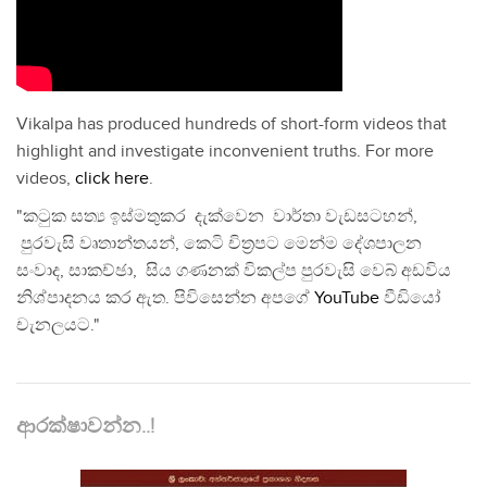
Vikalpa has produced hundreds of short-form videos that
highlight and investigate inconvenient truths. For more
videos,
click here
.
"කටුක සත්‍ය ඉස්මතුකර දැක්වෙන වාර්තා වැඩසටහන්,
පුරවැසි වෘතාන්තයන්, කෙටි චිත්‍රපට මෙන්ම දේශපාලන
සංවාද, සාකච්ඡා, සිය ගණනක් විකල්ප පුරවැසි වෙබ් අඩවිය
නිශ්පාදනය කර ඇත. පිවිසෙන්න අපගේ
YouTube
වීඩියෝ
චැනලයට."
ආරක්ෂාවන්න..!