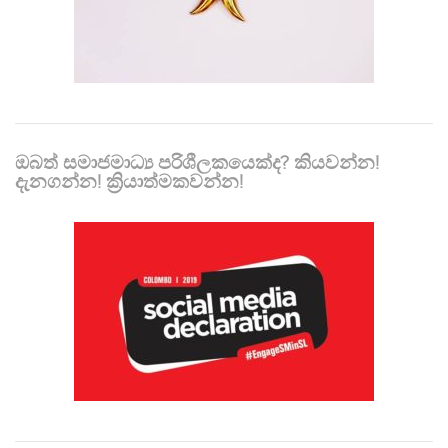
ඔබත් සමාජමාධ්‍ය පරිශීලකයෙක්ද? කියවන්න!
දැනගන්න! ක්‍රියාත්මකවන්න!