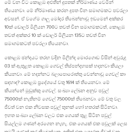
මේ වන විට කොළඹ අළුතින් දූපතක් නිර්මාණය වෙමින්
තියෙනවා. මේ නිර්මාණය කරන දූපත චීන සමාගමකට පවරලා
අවසන්. ඒ වගේම ගාලු මෝදර තිබෙන්නාවූ ඉඩමෙන් අක්කර
10ක් ඩොලර් මිලියන 700ට තවත් චීන සමාගමකටත්, කොළඹ
තවත් අක්කර 10 ක් ඩොලර් මිලියන 135ට තවත් චීන
සමාගමකටත් පවරලා තියෙනවා.
කොළඹ ඡන්දයට තරඟ වදින මිලින්ද මොරගොඩ විසින් අවුරුදු
03 ක් ඇතුළත කොළඹ ගෙවල් තිස්පන්දහසක් හදනවා කියලා
කියනවා. මේ හදන්නට බලාපොරොත්තු වෙන්නාවූ ගෙවල් කා
සඳහාද? කොළඹ ප්‍රදේශයේ වතු 1614 ක් තියෙනවා. මේ
කියන්නේ මුඩුක්කු ගෙවල්. සංඛ්‍යා ලේඛන අනුව පවුල්
75000ක් නැතිනම් ගෙවල් 75000ක් තිබෙනවා. මේ වතු වල
ජීවත් වන එක නිවසක පවුල් තුනක් හෝ හතරක් සිටිනවා.
ඉහත සංඛ්‍යා ලේඛන වලට එක ගෙයක් තුළ සිටින පවුල්
සියල්ලම ගණන් අරගෙන නැහැ. එක ගෙයක් එක පවුලක් ලෙස