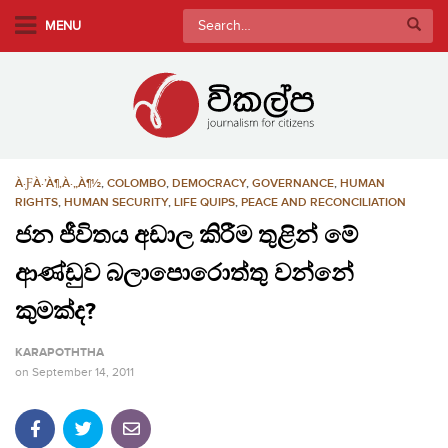
S
Search
MENU
k
for:
i
p
t
o
m
À·ƑÀ·’À¶‚À·„À¶½
,
COLOMBO
,
DEMOCRACY
,
GOVERNANCE
,
HUMAN
a
RIGHTS
,
HUMAN SECURITY
,
LIFE QUIPS
,
PEACE AND RECONCILIATION
i
ජන ජීවිතය අඩාල කිරීම තුළින් මේ
n
c
ආණ්ඩුව බලාපොරොත්තු වන්නේ
o
කුමක්ද?
n
t
KARAPOTHTHA
e
on
September 14, 2011
n
t