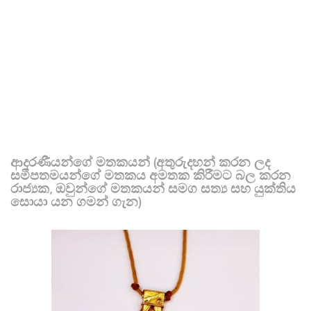
ආදරණීයන්ගේ මතකයන් (අතුරුදහන් කරන ලද
සමීපතමයන්ගේ මතකය අමතක කිරීමට බල කරන
රාජ්‍යක, ඔවුන්ගේ මතකයන් සමග සත්‍ය සහ යුක්තිය
සොයා යන ගමන් ගැන)