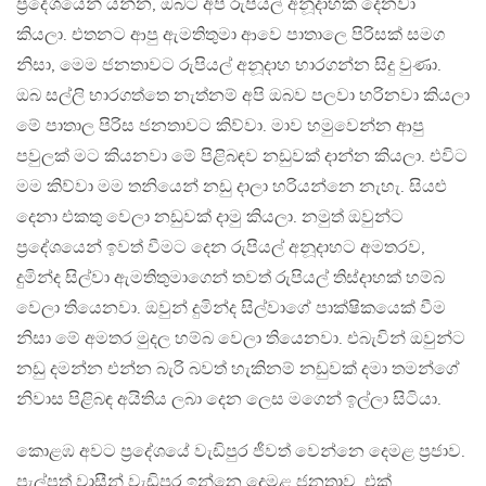
ප්‍රදේශයෙන් යන්න, ඔබට අපි රුපියල් අනූදාහක් දෙනවා
කියලා. එතනට ආපු ඇමතිතුමා ආවෙ පාතාලෙ පිරිසක් සමග
නිසා, මෙම ජනතාවට රුපියල් අනූදාහ භාරගන්න සිදු වුණා.
ඔබ සල්ලි භාරගත්තෙ නැත්නම් අපි ඔබව පලවා හරිනවා කියලා
මේ පාතාල පිරිස ජනතාවට කිව්වා. මාව හමුවෙන්න ආපු
පවුලක් මට කියනවා මේ පිළිබඳව නඩුවක් දාන්න කියලා. එවිට
මම කිව්වා මම තනියෙන් නඩු දාලා හරියන්නෙ නැහැ. සියළු
දෙනා එකතු වෙලා නඩුවක් දාමු කියලා. නමුත් ඔවුන්ට
ප්‍රදේශයෙන් ඉවත් වීමට දෙන රුපියල් අනූදාහට අමතරව,
දුමින්ද සිල්වා ඇමතිතුමාගෙන් තවත් රුපියල් තිස්දාහක් හම්බ
වෙලා තියෙනවා. ඔවුන් දුමින්ද සිල්වාගේ පාක්ෂිකයෙක් වීම
නිසා මේ අමතර මුදල හම්බ වෙලා තියෙනවා. එබැවින් ඔවුන්ට
නඩු දමන්න එන්න බැරි බවත් හැකිනම් නඩුවක් දමා තමන්ගේ
නිවාස පිළිබඳ අයිතිය ලබා දෙන ලෙස මගෙන් ඉල්ලා සිටියා.
කොළඹ අවට ප්‍රදේශයේ වැඩිපුර ජීවත් වෙන්නෙ දෙමළ ප්‍රජාව.
පැල්පත් වාසීන් වැඩිපුර ඉන්නෙ දෙමළ ජනතාව. එක්