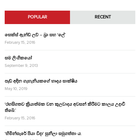
POPULAR
RECENT
සෙක්ස් ඇන්ඩ් ලව් – බ්‍රා සහ ‘ලේ’
February 15, 2016
සම ලිංගිකයෝ
September 9, 2013
පෑඩ් අඳින ගැහැනියකගේ හෘදය සාක්ෂිය
May 10, 2019
‘රහසිගතව ක්‍රියාත්මක වන කුලවාදය අවසන් කිරීමට කාලය උදාවී
තිබේ.’
February 15, 2016
‘හිමින්සැරේ පියා විදා‘ සුනිලා සමුගත්තා ය.