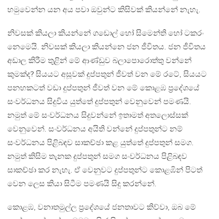
හමුවෙන්න යන අය පවා ඔවුන්ට කිසිවක් කියන්නේ නැහැ.
නිවසක් කියලා කියන්නේ ගඩොල් හෝ සිමෙන්ති හෝ ටකරං
නෙමෙයි. නිවසක් කියලා කියන්නෙ ජන ජීවිතය. ජන ජීවිතය
අඩාල කිරීම තුළින් මේ ආණ්ඩුව බලාපොරොත්තු වන්නේ
කුමක්ද? සියයට අසූවක් දුප්පතුන් ජීවත් වන මේ රටේ, සියයට
පනහකටත් වඩා දුප්පතුන් ජීවත් වන මේ කොළඹ ප්‍රදේශයේ
සංවර්ධනය සිදුවිය යුත්තේ දුප්පතුන් වෙනුවෙන් පමණයි.
නමුත් මේ සංවර්ධනය සිදුවන්නේ ඉතාමත් අතලොස්සක්
වෙනුවෙන්. සංවර්ධනය අයිති වන්නේ දුප්පතුන්ට නම්
සංවර්ධනය පිළිබඳව සාකච්ඡා කළ යුත්තේ දුප්පතුන් සමග.
නමුත් කිසිම තැනක දුප්පතුන් සමග සංවර්ධනය පිළිබඳව
සාකච්ඡා කර නැහැ. ඒ වෙනුවට දුප්පතුන්ට කොළඹින් පිටත්
වෙන ලෙස කියා සිටීම පමණයි සිදු කරන්නේ.
කොළඹ, වනාතමුල්ල ප්‍රදේශයේ ජනතාවට කිව්වා, ඔබ මේ