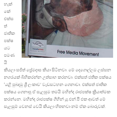
හැක්
කේ
එක්ස
ත්
ජාතික
පක්ෂ
යට
පමණ
යි
කියලා සජිත් ප්‍රේමදාස කියා සිටිනවා. මේ දෙගොල්ලම ලස්සන
නගරයක් බිහිකරන්න උත්සාහ කරනවා. එක්සත් ජතික පක්ෂය
‛යළි පුබදමු ශ්‍රී ලංකාව’ වැඩසටහන ගෙනාවා. එක්සත් ජාතික
පක්ෂය ගෙනාපු ඒ සැලසුම තමයි මහින්ද රාජපක්ෂ ක්‍රියාත්මක
කරන්නෙ. මහින්ද රාජපක්ෂ ගිහින් යූ.එන්.පී එක ආවත් මේ
සැලසුම් වෙනස් වෙයි කියලා හිතනවා නම් ඒක බොරුවක්.