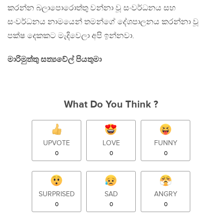
කරන්න බලාපොරොත්තු වන්නා වූ සංවර්ධනය සහ
සංවර්ධනය නාමයෙන් තමන්ගේ දේශපාලනය කරන්නා වූ
පක්ෂ දෙකකට මැදිවෙලා අපි ඉන්නවා.
මාරිමුත්තු සත්‍යවේල් පියතුමා
What Do You Think ?
UPVOTE
LOVE
FUNNY
0
0
0
SURPRISED
SAD
ANGRY
0
0
0