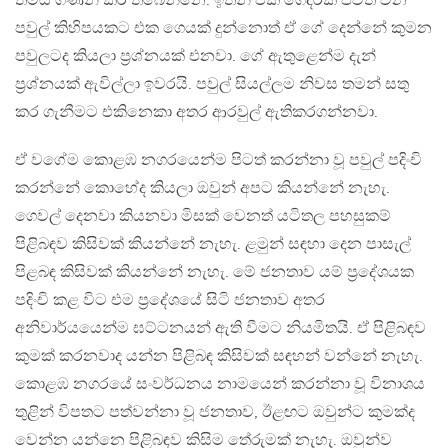
තමයි ගණන් කර තිබෙන්නෙ. ඉතින් එක ගෙදරක ජීවත් වන
පවුල් කිහිපයකට එක ගෙයක් දුන්නොත් ඒ ගේ දෙන්නේ කුමන
පවුලටද කියලා ප්‍රශ්නයක් එනවා. ගේ ඇතුළෙන්ම දැන්
ප්‍රශ්නයක් ඇවිල්ලා ඉවරයි. පවුල් සියල්ලම නිවස තමන් සතු
කර ගැනීමට එකිනෙකා අතර ආරවුල් ඇතිකරගන්නවා.
ඒ වගේම කොළඹ නගරයෙන්ම පිටත් කරන්නා වූ පවුල් පදිංචි
කරන්නේ කොහේද කියලා ඔවුන් අපට කියන්නේ නැහැ.
ගෙවල් දෙනවා කියනවා මිසක් වෙනත් යටිතල පහසුකම්
පිළිබඳව කිසිවක් කියන්නේ නැහැ. ළමුන් සඳහා දෙන පාසැල්
පිළබඳ කිසිවක් කියන්නේ නැහැ. මේ ජනතාව යම් ප්‍රදේශයක
පදිංචි කළ විට එම ප්‍රදේශයේ සිටි ජනතාව අතර
අනිවාර්යයෙන්ම ඝට්ටනයන් ඇති වීමට නියමිතයි. ඒ පිළිබඳව
කුමක් කරනවාද යන්න පිළිබඳ කිසිවක් සඳහන් වන්නේ නැහැ.
කොළඹ නගරයේ සංවර්ධනය නාමයෙන් කරන්නා වූ විනාශය
තුළින් විපතට පත්වන්නා වූ ජනතාව, ඊළඟට ඔවුන්ට කුමක්ද
වෙන්න යන්නෙ පිළිබඳව කිසිම තේරුමක් නැහැ. ඔවුන්ව