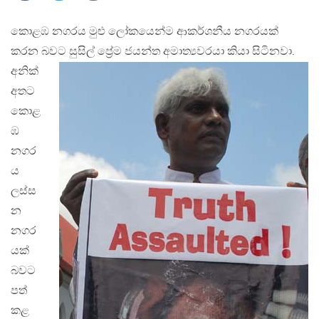
කොළඹ නගරය මුළු ලෝකයෙන්ම ආකර්ශනීය නගරයක්
කරන බවට සුසිල් ප්‍රේම ජයන්ත අමාත්‍යවරයා කියා
සිටිනවා.
අනික්
අතට
කොළ
ඹ
නගර
ය
ලස්ස
න
නගර
යක්
බවට
පත්
කළ