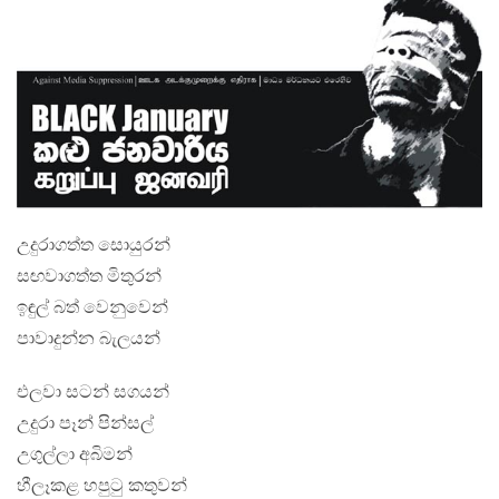
උදුරාගත්ත සොයුරන්
සඟවාගත්ත මිතුරන්
ඉඳුල් බත් වෙනුවෙන්
පාවාදුන්න බැලයන්
එලවා සටන් සගයන්
උදුරා පෑන් පින්සල්
උගුල්ලා අබිමන්
හීලෑකළ හපුටු කතුවන්