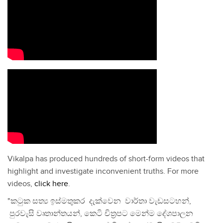
Vikalpa has produced hundreds of short-form videos that
highlight and investigate inconvenient truths. For more
videos,
click here
.
"කටුක සත්‍ය ඉස්මතුකර දැක්වෙන වාර්තා වැඩසටහන්,
පුරවැසි වෘතාන්තයන්, කෙටි චිත්‍රපට මෙන්ම දේශපාලන