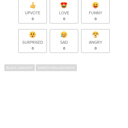
UPVOTE
LOVE
FUNNY
0
0
0
SURPRISED
SAD
ANGRY
0
0
0
BLACK JANUARY
SANATH-BALASOORIYA