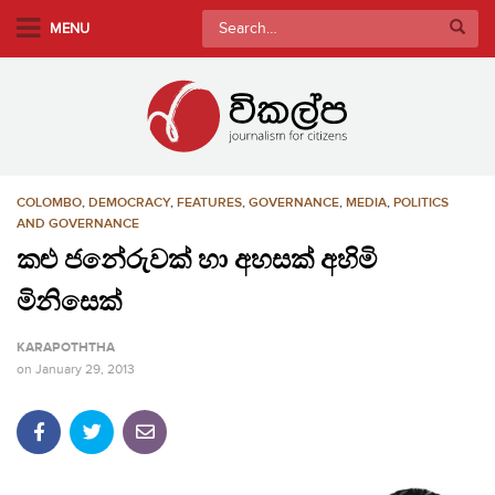
S
Search
MENU
k
for:
i
p
t
o
m
COLOMBO
,
DEMOCRACY
,
FEATURES
,
GOVERNANCE
,
MEDIA
,
POLITICS
a
AND GOVERNANCE
i
කළු ජනේරුවක් හා අහසක් අහිමි
n
c
මිනිසෙක්
o
n
KARAPOTHTHA
t
on
January 29, 2013
e
n
t