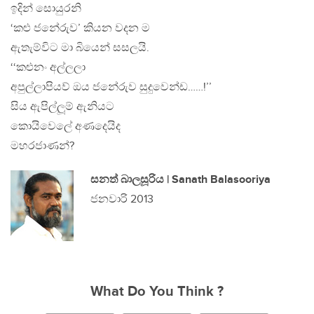
ඉදින් සොයුරනි
‘කළු ජනේරුව’ කියන වදන ම
ඇතැම්විට මා බියෙන් සසලයි.
‘‘කළුනං අල්ලලා
අපුල්ලාපියව් ඔය ජනේරුව සුදුවෙන්ඩ……!’’
සිය ඇපිල්ලූම් ඇනියට
කොයිවෙලේ අණදෙයිද
මහරජාණන්?
සනත් බාලසූරිය | Sanath Balasooriya
ජනවාරි 2013
What Do You Think ?