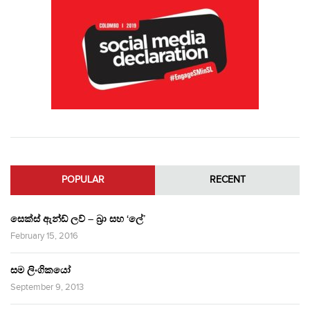
POPULAR
RECENT
සෙක්ස් ඇන්ඩ් ලව් – බ්‍රා සහ ‘ලේ’
February 15, 2016
සම ලිංගිකයෝ
September 9, 2013