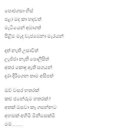
පොළුගසා හිස්
පළා මද කා හදවත්
මැටියෙන් අඹාගත්
පිළිම මැද වැජඹෙනා මැරයන්
දත් නැති උසාවිත්
ලැජ්ජා නැති පොලීසිත්
අතර කොඳු ඇති සගයන්
දරා දිරිගෙන තාම අසිපත්
ඔව් වසර හතරක්
කළු ජනේරුම හතරක් !
අතක් ඔසවා කෑ ගසන්නට
අහසක් අහිමි මිනිසෙක්මි
මම්……….