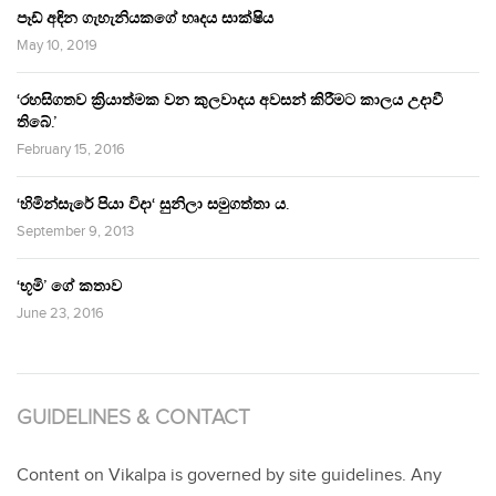
පෑඩ් අඳින ගැහැනියකගේ හෘදය සාක්ෂිය
May 10, 2019
‘රහසිගතව ක්‍රියාත්මක වන කුලවාදය අවසන් කිරීමට කාලය උදාවී
තිබේ.’
February 15, 2016
‘හිමින්සැරේ පියා විදා‘ සුනිලා සමුගත්තා ය.
September 9, 2013
‘භූමි’ ගේ කතාව
June 23, 2016
GUIDELINES & CONTACT
Content on Vikalpa is governed by site guidelines. Any