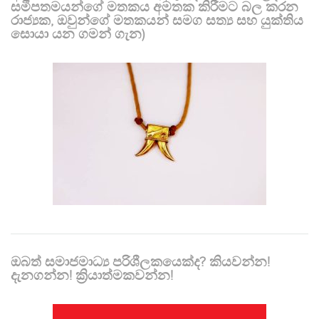
සමීපතමයන්ගේ මතකය අමතක කිරීමට බල කරන
රාජ්‍යක, ඔවුන්ගේ මතකයන් සමග සත්‍ය සහ යුක්තිය
සොයා යන ගමන් ගැන)
ඔබත් සමාජමාධ්‍ය පරිශීලකයෙක්ද? කියවන්න!
දැනගන්න! ක්‍රියාත්මකවන්න!