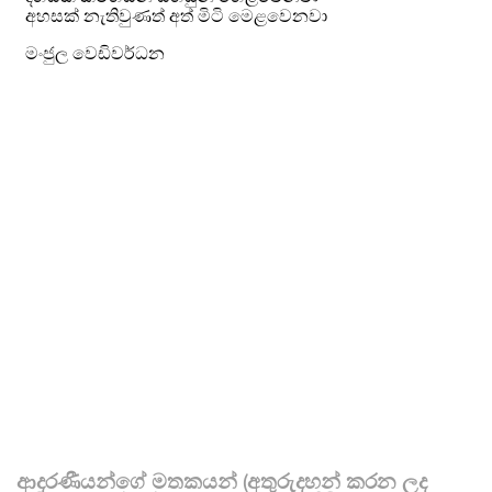
ආදරණීයන්ගේ මතකයන් (අතුරුදහන් කරන ලද