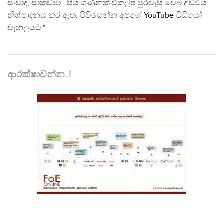
සංවාද, සාකච්ඡා, සිය ගණනක් විකල්ප පුරවැසි වෙබ් අඩවිය
නිශ්පාදනය කර ඇත. පිවිසෙන්න අපගේ
YouTube
වීඩියෝ
චැනලයට."
ආරක්ෂාවන්න..!