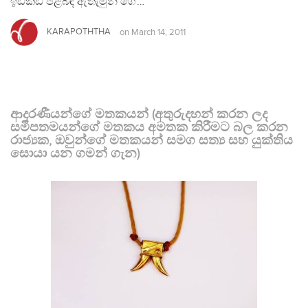
ඉඩකඩ පිළිබඳ ඇතැමුන් ගේ…
KARAPOTHTHA
on
March 14, 2011
ආදරණීයන්ගේ මතකයන් (අතුරුදහන් කරන ලද
සමීපතමයන්ගේ මතකය අමතක කිරීමට බල කරන
රාජ්‍යක, ඔවුන්ගේ මතකයන් සමග සත්‍ය සහ යුක්තිය
සොයා යන ගමන් ගැන)