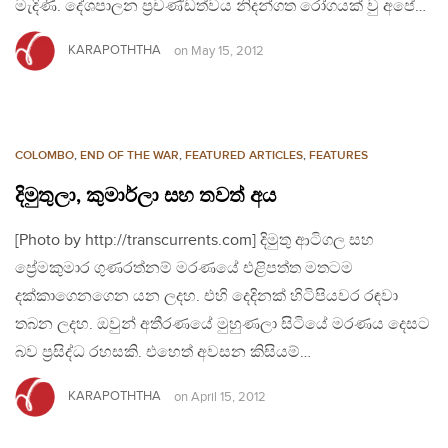
මැදිණි. දේශපාලන ප්‍රචණ්ඩත්වය නිදන්ගත රෝගයක් වු අපේ…
KARAPOTHTHA
on
May 15, 2012
COLOMBO
,
END OF THE WAR
,
FEATURED ARTICLES
,
FEATURES
දිමුතුලා, කුමාර්ලා සහ තවත් අය
[Photo by http://transcurrents.com] දිමුතු ආටිගල සහ
ප්‍රේමකුමාර ගුණරත්නම් මරණයේ එළිපත්ත මතටම
දක්කාගෙනගෙන යන ලදහ. එහි දෙදිනක් හිටිපියවර රඳවා
තබන ලදහ. ඔවුන් අතීරණයේ මුහුණලා සිටියේ මරණය දෙසට
බව ප්‍රසිද්ධ රහසකි. එහෙත් අවසන කිසියම්…
KARAPOTHTHA
on
April 15, 2012