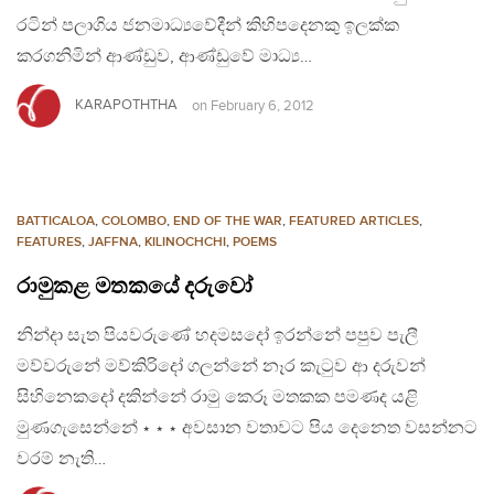
රටින් පලාගිය ජනමාධ්‍යවේදීන් කිහිපදෙනකු ඉලක්ක
කරගනිමින් ආණ්ඩුව, ආණ්ඩුවේ මාධ්‍ය…
KARAPOTHTHA
on
February 6, 2012
BATTICALOA
,
COLOMBO
,
END OF THE WAR
,
FEATURED ARTICLES
,
FEATURES
,
JAFFNA
,
KILINOCHCHI
,
POEMS
රාමුකළ මතකයේ දරුවෝ
නින්දා සැත පියවරුණේ හදමසදෝ ඉරන්නේ පපුව පැලී
මව්වරුනේ මව්කිරිදෝ ගලන්නේ නෑර කැටුව ආ දරුවන්
සිහිනෙකදෝ දකින්නේ රාමු කෙරූ මතකක පමණද යළි
මුණගැසෙන්නේ ⋆ ⋆ ⋆ අවසාන වතාවට පිය දෙනෙත වසන්නට
වරම් නැති…