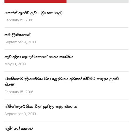
සෙක්ස් ඇන්ඩ් ලව් – බ්‍රා සහ ‘ලේ’
February 15, 2016
සම ලිංගිකයෝ
September 9, 2013
පෑඩ් අඳින ගැහැනියකගේ හෘදය සාක්ෂිය
May 10, 2019
‘රහසිගතව ක්‍රියාත්මක වන කුලවාදය අවසන් කිරීමට කාලය උදාවී
තිබේ.’
February 15, 2016
‘හිමින්සැරේ පියා විදා‘ සුනිලා සමුගත්තා ය.
September 9, 2013
‘භූමි’ ගේ කතාව