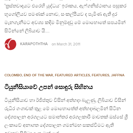
‛ත්‍රස්තවාදයට එරෙහි යුද්ධය’ ඉරාකය, ඇෆ්ගනිස්ථානය පසුකර
භූගෝලීයව පමණක් නොව, සංකල්පීයව ද පැමිණ ඇති දුර
මැනගැනීමට අවශ්‍ය කදිම මිනුම්දඬු මේ මොහොතේ සපයමින්
සිටින්නේ ලිබියාව යි….
KARAPOTHTHA
on
March 31, 2011
COLOMBO
,
END OF THE WAR
,
FEATURED ARTICLES
,
FEATURES
,
JAFFNA
ටියුනීසියාවේ උපන් සොඳුරු සිහිනය
ටියුනීසියාව හා ඊජීප්තුව විසින් අත්හදා බැලුණු, ලිබියාව විසින්
රුධිර ගංගාවක් තුළ මේ මොහොතේත් අත්හදාබලමින් සිටින
දේශපාලන අරගලයට සමාන්තර අරගලකාරී මාවතක් ඔස්සේ ශ්‍රී
ලංකාවේ අනාගත දේශපාලන ගමන්මඟ සකස්වීමට ඇති