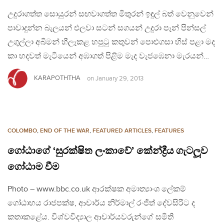
උදුරාගත්ත සොයුරන් සඟවාගත්ත මිතුරන් ඉඳුල් බත් වෙනුවෙන්
පාවාදුන්න බැලයන් එලවා සටන් සගයන් උදුරා පෑන් පින්සල්
උගුල්ලා අබිමන් හීලෑකළ හපුටු කතුවන් පොළුගසා හිස් පළා මද
කා හදවත් මැටියෙන් අඹාගත් පිළිම මැද වැජඹෙනා මැරයන්…
KARAPOTHTHA
on
January 29, 2013
COLOMBO
,
END OF THE WAR
,
FEATURED ARTICLES
,
FEATURES
ගෝඨාගේ ‘සුරක්ෂිත ලංකාවේ’ කේන්ද්‍රීය ගැටලූව
ගෝඨාම වීම
Photo – www.bbc.co.uk ආරක්ෂක අමාත්‍යාංශ ලේකම්
ගෝඨාභය රාජපක්ෂ, ආචාර්ය නිර්මාල් රංජිත් දේවසිරිට ද
කතාකළේය. විශ්වවිද්‍යාල ආචාර්යවරුන්ගේ සමිති