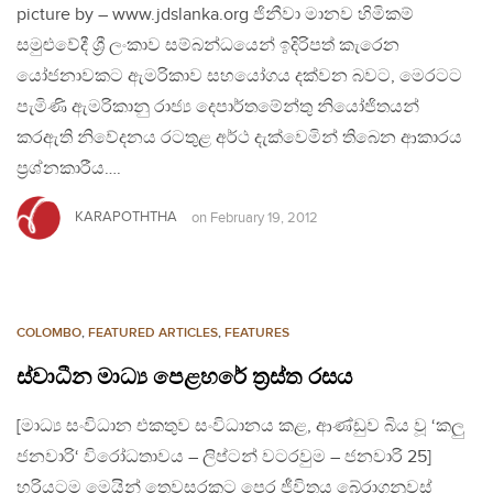
picture by – www.jdslanka.org ජිනීවා මානව හිමිකම්
සමුළුවේදී ශ්‍රී ලංකාව සම්බන්ධයෙන් ඉදිරිපත් කැරෙන
යෝජනාවකට ඇමරිකාව සහයෝගය දක්වන බවට, මෙරටට
පැමිණි ඇමරිකානු රාජ්‍ය දෙපාර්තමේන්තු නියෝජිතයන්
කරඇති නිවේදනය රටතුළ අර්ථ දැක්වෙමින් තිබෙන ආකාරය
ප්‍රශ්නකාරීය….
KARAPOTHTHA
on
February 19, 2012
COLOMBO
,
FEATURED ARTICLES
,
FEATURES
ස්වාධීන මාධ්‍ය පෙළහරේ ත්‍රස්ත රසය
[මාධ්‍ය සංවිධාන එකතුව සංවිධානය කළ, ආණ්ඩුව බිය වූ ‘කලු
ජනවාරි‘ විරෝධතාවය – ලිප්ටන් වටරවුම – ජනවාරි 25]
හරියටම මෙයින් තෙවසරකට පෙර ජීවිතය බේරාගනුවස්