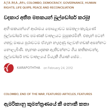
À·ƑÀ·’À¶‚À·„À¶½
,
COLOMBO
,
DEMOCRACY
,
GOVERNANCE
,
HUMAN
RIGHTS
,
LIFE QUIPS
,
PEACE AND RECONCILIATION
වදකාර අතීත මතකයන් බුල්ඩෝසර් කරමු!
අහිංසකයන්ගේ ආරාමය පොළොවට සමතලා කැරුණේ
බුල්ඩෝසර් හඬ පමණක් වාතලයට මුසුකරමිනි. එතැන් පටන්
ගතවූ මාසය පුරාවටම ඒගැන නැඟුණු බලවත් හඬක් අසන්නට
නොලැබිණි. තැනක දෙකක ඇතිවන්නට ගිය කතිකාවන්ද,
බුල්ඩෝසර් හඬ වාතලයේ වියැකී ගියාක් සේම…
KARAPOTHTHA
on
February 24, 2012
COLOMBO
,
END OF THE WAR
,
FEATURED ARTICLES
,
FEATURES
ඇමරිකානු කුමන්ත්‍රණයේ කී නොකී කතා