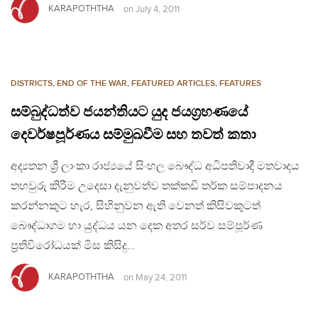
KARAPOTHTHA
on
July 4, 2011
DISTRICTS
,
END OF THE WAR
,
FEATURED ARTICLES
,
FEATURES
සම්බුද්ධත්ව ජයන්තියට යුද ජයග්‍රහණයේ
දෙවර්ෂපූර්ණය සම්මුඛවීම සහ තවත් කතා
අද්‍යතන ශ්‍රී ලාංකා රාජ්‍යයේ සිංහල බෞද්ධ අධිපතිවාදී මතවාදය
තහවුරු කිරීම උදෙසා දැනුවත්ව තක්කඩි තර්ක සම්පාදනය
කරන්නකුට හැර, සිහිනුවන ඇති වෙනත් කිසිවකුටත්
බෞද්ධාගම හා යුද්ධය යන දෙක අතර සර්ව සම්පූර්ණ
ප්‍රතිවිරෝධයක් මිස කිසිදු…
KARAPOTHTHA
on
May 24, 2011