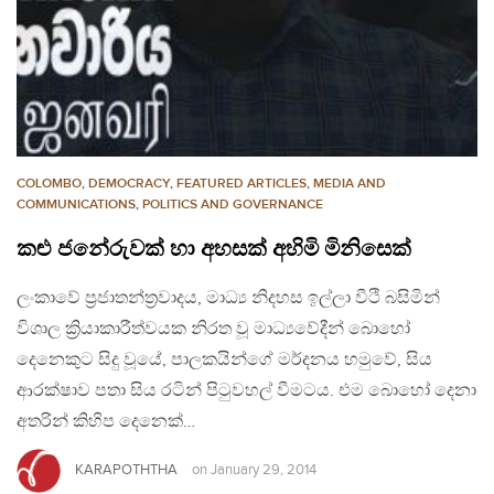
COLOMBO
,
DEMOCRACY
,
FEATURED ARTICLES
,
MEDIA AND
COMMUNICATIONS
,
POLITICS AND GOVERNANCE
කළු ජනේරුවක් හා අහසක් අහිමි මිනිසෙක්
ලංකාවේ ප්‍රජාතන්ත්‍රවාදය, මාධ්‍ය නිදහස ඉල්ලා වීථි බසිමින්
විශාල ක්‍රියාකාරීත්වයක නිරත වූ මාධ්‍යවේදීන් බොහෝ
දෙනෙකුට සිදු වූයේ, පාලකයින්ගේ මර්දනය හමුවේ, සිය
ආරක්ෂාව පතා සිය රටින් පිටුවහල් වීමටය. එම බොහෝ දෙනා
අතරින් කිහිප දෙනෙක්…
KARAPOTHTHA
on
January 29, 2014