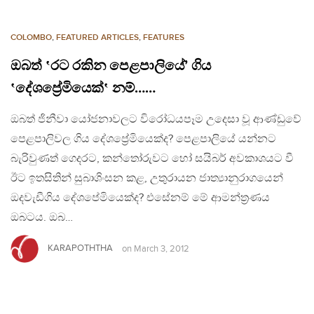
COLOMBO
,
FEATURED ARTICLES
,
FEATURES
ඔබත් ‛රට රකින පෙළපාලියේ’ ගිය
‛දේශප්‍රේමියෙක්‛ නම්……
ඔබත් ජිනීවා යෝජනාවලට විරෝධයපෑම උදෙසා වූ ආණ්ඩුවේ
පෙළපාලිවල ගිය දේශප්‍රේමියෙක්ද? පෙළපාලියේ යන්නට
බැරිවුණත් ගෙදරට, කන්තෝරුවට හෝ සයිබර් අවකාශයට වී
ඊට ඉතසිතින් සුබාශිංසන කළ, උතුරායන ජාත්‍යානුරාගයෙන්
ඔදවැඩීගිය දේශපේමියෙක්ද? එසේනම් මේ ආමන්ත්‍රණය
ඔබටය. ඔබ…
KARAPOTHTHA
on
March 3, 2012