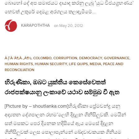
බොහෝ දේ අප සමාජයට දායාද කරනු ලැබූ ‛යුධ විජයග්‍රහණය’
හෙවත් උතුරේ දෙමළ අරගලය තලාදැමීමේ…
KARAPOTHTHA
on
May 20, 2012
À·ƑÀ·’À¶‚À·„À¶½
,
COLOMBO
,
CORRUPTION
,
DEMOCRACY
,
GOVERNANCE
,
HUMAN RIGHTS
,
HUMAN SECURITY
,
LIFE QUIPS
,
MEDIA
,
PEACE AND
RECONCILIATION
හිරුණිකා, ඔබට යුක්තිය කෙසේවෙතත්
රාජපක්ෂයානු ලංකාවේ යථාව සම්මුඛ වී ඇත
[Picture by – shoutlanka.com]හිරුණිකා ප්‍රේමචන්ද්‍ර යනු
අද්‍යතන දේශපාලන රඟම’ලෙහි දිදුළන ගිනිසිලුවකි. මෙයින්
සත් මසකට පෙර දිනෙක හදිසියේ ඇය මෙසේ දිදුළන
ගිනිසිලුවක් ලෙස පොලාපැන්නේ ඛේදවාචකයක ගිනියම