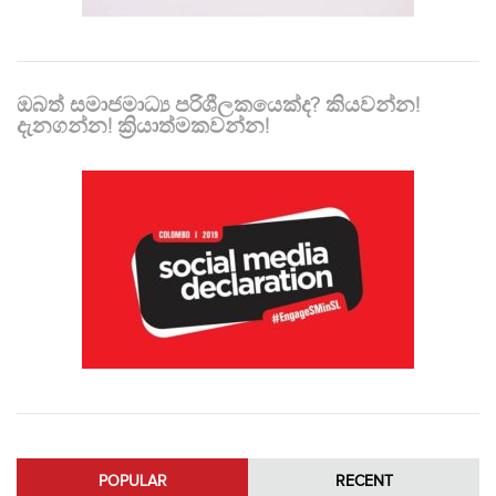
ඔබත් සමාජමාධ්‍ය පරිශීලකයෙක්ද? කියවන්න!
දැනගන්න! ක්‍රියාත්මකවන්න!
POPULAR
RECENT