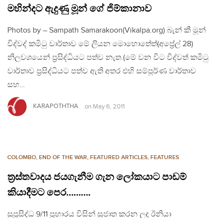
මහින්දට ඇදුණු මූන් ගේ ජිම්කානාව
Photos by – Sampath Samarakoon(Vikalpa.org) බැන් කී මූන්
විද්වද් කමිටු වාර්තාව මේ ලියන මොහොතේත්(අප්‍රේල් 28)
නිලවශයෙන් ප්‍රසිද්ධියට පත්ව නැත.(මේ වන විට විද්වත් කමිටු
වාර්තාව ප්‍රසිද්ධියට පත්ව ඇති අතර එහි සම්පූර්ණ වාර්තාව
සහ…
KARAPOTHTHA
on
May 6, 2011
COLOMBO
,
END OF THE WAR
,
FEATURED ARTICLES
,
FEATURES
ත්‍රස්තවාදය ජයගැනීම ගැන ලෝකයාට පාඩම්
කියාදීමට පෙර……….
සුප්‍රසිද්ධ 9/11 ප්‍රහාරය විසින් සුජාත කරන ලද ඊනියා