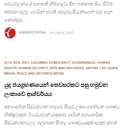
සම්මේලනයේ සභාපති නිර්මාල්ට දින ගණනක සිට ජීවිත
තර්ජන එල්ල වෙමින් පවතී. අසල්වැසියන්ගෙන් ඔහු ගැන
තොරතුරු…
KARAPOTHTHA
on
July 6, 2012
À·ƑÀ·’À¶‚À·„À¶½
,
COLOMBO
,
DEMOCRACY
,
GOVERNANCE
,
HUMAN
RIGHTS
,
HUMAN SECURITY
,
IDPS AND REFUGEES
,
JAFFNA
,
LIFE QUIPS
,
MEDIA
,
PEACE AND RECONCILIATION
යුද ජයග්‍රහණයෙන් තෙවසරකට පසු හමුවන
ලංකාවේ ආශ්චර්යය
අන්‍යාගමික සිද්ධස්ථාන හමුවේ සිවුර උණා පෙන්වන බෞද්ධ
භික්ෂුවකුත්, වියරුවෙන් සාදුකාර දෙමින් අන්‍යාගමික
සිද්ධස්ථානවලට ගල්ගසන සිංහල බෞද්ධයකුත් ඇතුළු තවත්