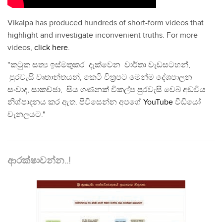
Vikalpa has produced hundreds of short-form videos that
highlight and investigate inconvenient truths. For more
videos,
click here
.
"කටුක සත්‍ය ඉස්මතුකර දැක්වෙන වාර්තා වැඩසටහන්,
පුරවැසි වෘතාන්තයන්, කෙටි චිත්‍රපට මෙන්ම දේශපාලන
සංවාද, සාකච්ඡා, සිය ගණනක් විකල්ප පුරවැසි වෙබ් අඩවිය
නිශ්පාදනය කර ඇත. පිවිසෙන්න අපගේ
YouTube
වීඩියෝ
චැනලයට."
ආරක්ෂාවන්න..!