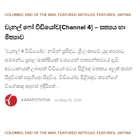
COLOMBO
,
END OF THE WAR
,
FEATURED ARTICLES
,
FEATURES
,
JAFFNA
චැනල් ෆෝ වීඩියෝව[Channel 4] – සත්‍යය හා
මිත්‍යාව
‛චැනල් 4 වීඩියෝව’ නමින් ප්‍රසිද්ධ, ශ්‍රී ලංකාවේ යුද අපරාධ
සම්බන්ධ ප්‍රබල සාක්ෂියක් වශයෙන් ජාත්‍යන්තරයේ දැඩි
අවධානයක් ලබාගත් වීඩියෝ පටය පිළිබඳ මතකය අලුත් කරන
සිදුවීමක් පසුගියදා සිදුවිය. වීඩියෝව පිළිබඳව තමන්ගේ
විශේෂඥ අදහස් ඉදිරිපත්…
KARAPOTHTHA
on
May 15, 2011
COLOMBO
,
END OF THE WAR
,
FEATURED ARTICLES
,
FEATURES
,
JAFFNA