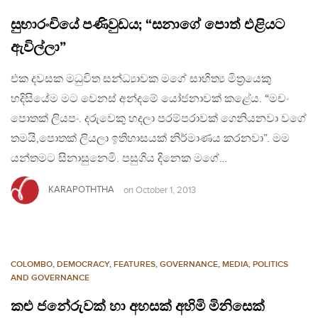
සුභාරංචියේ පණිවුඩය; “සනාගේ පොත් එළියට
ඇවිල්ලා”
එක දවසක මධුවිත සන්ධ්‍යාවක මගේ සාහිත්‍ය මිත්‍රයෙකු
හදිසියේම මට වෙනස් අන්දමේ යෝජනාවක් කළේය. “මචං
පොතක් ලියපං. දරුවෙකු හදලා පරම්පරාවක් ගෙනියනවා වගේ
තමයි,පොතක් ලියලා ඉතිහාසයක් නිර්මාණය කරනවා”. ​මම
යන්තමට සිනාසුනෙමි. පසුගිය දිනෙක මගේ…
KARAPOTHTHA
on
October 1, 2013
COLOMBO
,
DEMOCRACY
,
FEATURES
,
GOVERNANCE
,
MEDIA
,
POLITICS
AND GOVERNANCE
කළු ජනේරුවක් හා අහසක් අහිමි මිනිසෙක්