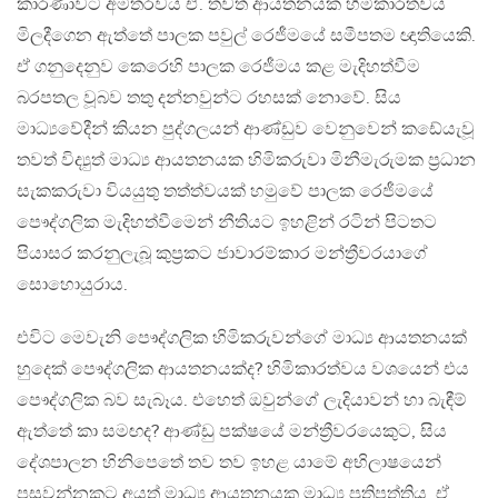
කාරණාවට අමතරවය ඒ. තවත් ආයතනයක හිමිකාරත්වය
මිලදීගෙන ඇත්තේ පාලක පවුල් රෙජීමයේ සමීපතම ඥාතියෙකි.
ඒ ගනුදෙනුව කෙරෙහි පාලක රෙජීමය කළ මැදිහත්වීම
බරපතල වූබව තතු දන්නවුන්ට රහසක් නොවේ. සිය
මාධ්‍යවේදීන් කියන පුද්ගලයන් ආණ්ඩුව වෙනුවෙන් කඩේයැවූ
තවත් විද්‍යුත් මාධ්‍ය ආයතනයක හිමිකරුවා මිනීමැරුමක ප්‍රධාන
සැකකරුවා වියයුතු තත්ත්වයක් හමුවේ පාලක රෙජීමයේ
පෞද්ගලික මැදිහත්වීමෙන් නීතියට ඉහළින් රටින් පිටතට
පියාසර කරනුලැබූ කුප්‍රකට ජාවාරම්කාර මන්ත්‍රීවරයාගේ
සොහොයුරාය.
එවිට මෙවැනි පෞද්ගලික හිමිකරුවන්ගේ මාධ්‍ය ආයතනයක්
හුදෙක් පෞද්ගලික ආයතනයක්ද? හිමිකාරත්වය වශයෙන් එය
පෞද්ගලික බව සැබෑය. එහෙත් ඔවුන්ගේ ලැදියාවන් හා බැඳීම්
ඇත්තේ කා සමඟද? ආණ්ඩු පක්ෂයේ මන්ත්‍රීවරයෙකුට, සිය
දේශපාලන හිනිපෙතේ තව තව ඉහළ යාමේ අභිලාෂයෙන්
පසුවන්නකුට අයත් මාධ්‍ය ආයතනයක මාධ්‍ය ප්‍රතිපත්තිය, ඒ