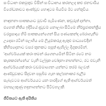
සංවිධාන එකමුතුව විසින් සංවිධානය කරනලද කළු ජනවාරිය
විරෝධතාවට ආණ්ඩුව හොඳටම බියවීම ඊට හේතුවිය.
නාඳුනනා ඝාතකයාට මුවාවී පැමිණෙන, කවුරුත් දන්නා,
එහෙත් නීතිය ඉදිරියේ දඬුවම් නොලබා සිටීමේ නිර්ප්‍රජාතන්ත්‍රීය
වරප්‍රසාදය හිමි ඝාතකයන්ගෙන් සිය පණකෙන්ද බේරාගැනීම
උදෙසා රටින් පලාගිය මේ ලියුම්කරුද ඇතුළු මාධ්‍යවේදීන්
කිහිපදෙනාට වසර තුනකට පසුත් ඇඟිල්ල දිගුකරමින්,
‛ආශ්චර්යයක් කරා තමන් රැගෙනයමින් සිටින රටේ නම
කැතකරන්නේය’ වැනි වල්බූත චෝදනා නඟන්නට, රට එවැනි
ආශ්චර්යයක් කරා වඩම්මාගෙන යන්නට තරම් බලවත්
ආණ්ඩුවකට සිදුවන පසුබිම ගැන කල්පනාකර බැලීම
සැබෑවටම ආශ්චර්යයට යන පාරදිගේ ඇති ආශ්චර්යමත්
මඟසලකුණු හඳුනාගන්නට පිටිවහලකි.
ජීවිතයට ඇති අයිතිය