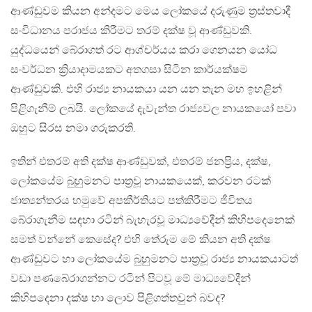
ආණ්ඩුවම කියන අන්දමට මෙය ලෝකයේ දරුණුම ත්‍රස්තවාදී
සංවිධානය පරාජය කිරීමට තරම් දක්ෂ වූ ආණ්ඩුවකි.
යුද්ධයෙන් බේරාගත් රට ආශ්චර්යය කරා ගෙනයන යෝධ
සංවර්ධන ක්‍රියාදාමයකට අතගසා සිටින කාර්යක්ෂම
ආණ්ඩුවකි. එහි රාජ්‍ය නායකයා යන යන තැන මහ ඉහළින්
පිළිගැනීම් ලබයි. ලෝකයේ දැවැන්ත රාජ්‍යවල නායකයෝ පවා
ඔහුට සිරස නමා ගරුකරති.
ඉතින් එතරම් අති දක්ෂ ආණ්ඩුවක්, එතරම් ජනප්‍රිය, දක්ෂ,
ලෝකයේම බුහුමනට පාත්‍රවූ නායකයෙක්, කරවන රටක්
ජාත්‍යන්තරය හමුවේ අපකීර්තියට පත්කිරීමට ජීවිතය
බේරාගැනීම සඳහා රටින් බැහැරවූ මාධ්‍යවේදීන් කිහිපදෙනෙක්
සමත් වන්නේ කෙසේද? එහි තේරුම මේ කියන අති දක්ෂ
ආණ්ඩුවට හා ලෝකයේම බුහුමනට පාත්‍රවූ රාජ්‍ය නායකයාටත්
වඩා පණබේරාගන්නට රටින් පිටවූ මේ මාධ්‍යවේදීන්
කිහිපදෙනා දක්ෂ හා ලොව පිළිගත්තවුන් බවද?