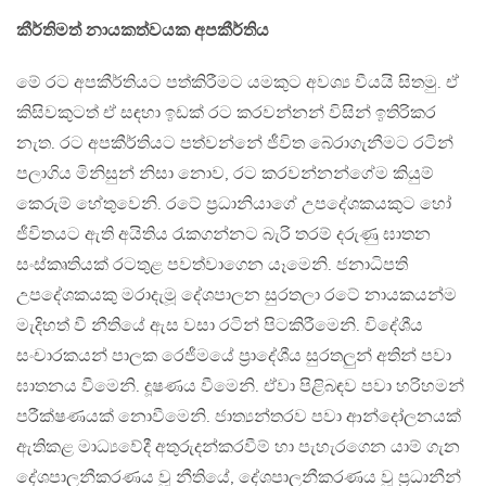
කීර්තිමත් නායකත්වයක අපකීර්තිය
මේ රට අපකීර්තියට පත්කිරීමට යමකුට අවශ්‍ය වීයයි සිතමු. ඒ
කිසිවකුටත් ඒ සඳහා ඉඩක් රට කරවන්නන් විසින් ඉතිරිකර
නැත. රට අපකීර්තියට පත්වන්නේ ජීවිත බේරාගැනීමට රටින්
පලාගිය මිනිසුන් නිසා නොව, රට කරවන්නන්ගේම කියුම්
කෙරුම් හේතුවෙනි. රටේ ප්‍රධානියාගේ උපදේශකයකුට හෝ
ජීවිතයට ඇති අයිතිය රැකගන්නට බැරි තරම් දරුණු ඝාතන
සංස්කෘතියක් රටතුළ පවත්වාගෙන යෑමෙනි. ජනාධිපති
උපදේශකයකු මරාදැමූ දේශපාලන සුරතලා රටේ නායකයන්ම
මැදිහත් වී නීතියේ ඇස වසා රටින් පිටකිරීමෙනි. විදේශීය
සංචාරකයන් පාලක රෙජීමයේ ප්‍රාදේශීය සුරතලුන් අතින් පවා
ඝාතනය වීමෙනි. දූෂණය වීමෙනි. ඒවා පිළිබඳව පවා හරිහමන්
පරීක්ෂණයක් නොවීමෙනි. ජාත්‍යන්තරව පවා ආන්දෝලනයක්
ඇතිකළ මාධ්‍යවේදී අතුරුදන්කරවීම් හා පැහැරගෙන යාම් ගැන
දේශපාලනීකරණය වූ නීතියේ, දේශපාලනීකරණය වූ ප්‍රධානීන්