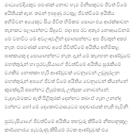
මාධ්‍යවේදියකුට පමණක් නොව හැම මිනිසකුටම ජීවත් වීමේ
අයිතියක් ඇත. තමන් ඉපදුණු රටතුළ ජීවත්වීමේ අයිතිය
අහිමිවන අයෙකුට සිය ජීවිත හිමිකම සොයා එය ආරක්ෂාවන
තැනකට පලායන්නට සිදුවේ. එදා අප රට අතැර නොආවේනම්
මේ වනවිට මේ අවලාදවලින් දමාගසන්නට අප ජීවතුන් අතර
නැත. එපමණක් නොව අපේ ජීවිත්වීමේ අයිතිය අහිමිකළ
ඝාතකයකු ද සොයාගන්නට නැත. දැන් මේ කෑගහන ආණ්ඩුවේ
මහත්තුරුන් හා පුරවැසියාගේ ජීවත්වීමේ අයිතිය සුරැකීමේ
වගකීම නොතකා හැරි ආණ්ඩුවක් වෙනුවෙන් උඩුබුරලන
මහත්තුරුන් අපගේ ජීවත් වීමේ අයිතිය වෙනුවෙන් කියන්නේ
කුමක්දැයි අසන්නට ලියුම්කරු උත්සුක නොවන්නේ,
වැදගැම්මකට ඇති පිළිතුරක් දෙන්නට තබා ඒ ගැන උනන්දු
වන්නට හෝ මේ දෙකොට්ඨාසයටම සදාචාරයක් නැති බැවිනි.
පුරවැසියාගේ ජීවත්වීමේ අයිතිය තහවුරු කිරීමේ නීත්‍යානුකූල
කාර්යභාරය පැවරුණු කිසියම් රටක ආණ්ඩුවක් එය