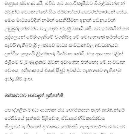
මනුෂ්‍ය ස්වභාවයයි. එවිට මේ හොරිකැසීමට විරුද්ධවන්නන්
ඔවුන්ට පෙනෙන්නේ සිය ජම්මාන්තර වෛරක්කාරයන් සේය.
මෙය මාධ්‍යවේදීන් නමින් පෙනීසිටින අනුන් වෙනුවෙන්
උඩුබුරලන්නන්ට වැළඳෙන දරුණු ව්‍යාධියකි. මේ ඉරණමින් මේ
පුද්ගලයන් බේරාගැනීමේ වගකීමද මේ මොහොතේ තමන්වෙත
පැවරී ඇතිබව ශ්‍රී ලංකාවේ මාධ්‍ය සංවිධානවල අවධානයට
ලක්විය යුතුයයි ලියුම්කරු විශ්වාස කරයි. ඔය ආයතනවලින්
එළියට වැටුණු දාකට ඔවුන් අඬාගෙන එන්නේද මේ සංවිධාන
වෙතය. ඉතිහාසයේ එසේ සිදුවූ අවස්ථා ගැන අපට ඇතිපදම්
අත්දැකීම් ඇත.
මස්කට්ටට පාවාදුන් ප්‍රතිපත්ති
පෞද්ගලික මාධ්‍ය ආයතන සිය හොරිකසන තැන් කරගැනීමේ
රෙජීමයේ සූක්ෂම පිළිවෙත, ඒවායේ හිමිකාරත්වය
හීලෑකරගැනීමෙන් ද ඔබ්බට යන්නකි. ඇතැම් කර්තෘ මට්ටමේ