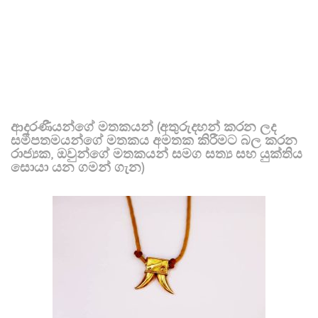
ආදරණීයන්ගේ මතකයන් (අතුරුදහන් කරන ලද
සමීපතමයන්ගේ මතකය අමතක කිරීමට බල කරන
රාජ්‍යක, ඔවුන්ගේ මතකයන් සමග සත්‍ය සහ යුක්තිය
සොයා යන ගමන් ගැන)