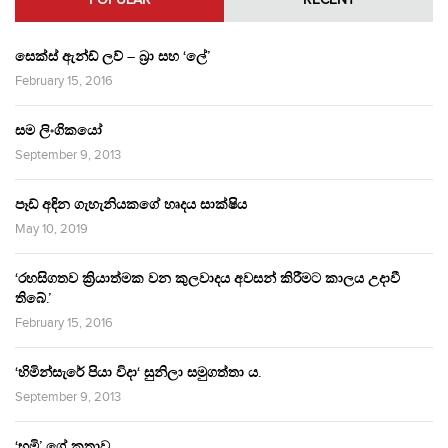
සෙක්ස් ඇන්ඩ් ලව් – බ්‍රා සහ ‘ලේ’
February 15, 2016
සම ලිංගිකයෝ
September 9, 2013
පෑඩ් අඳින ගැහැනියකගේ හෘදය සාක්ෂිය
May 10, 2019
‘රහසිගතව ක්‍රියාත්මක වන කුලවාදය අවසන් කිරීමට කාලය උදාවී
තිබේ.’
February 15, 2016
‘හිමින්සැරේ පියා විදා‘ සුනිලා සමුගත්තා ය.
September 9, 2013
‘භූමි’ ගේ කතාව