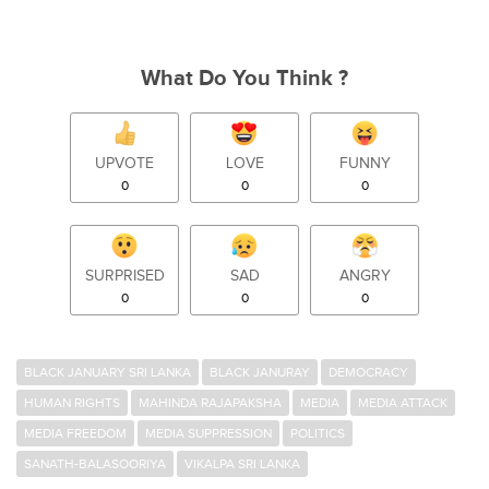
What Do You Think ?
UPVOTE
LOVE
FUNNY
0
0
0
SURPRISED
SAD
ANGRY
0
0
0
BLACK JANUARY SRI LANKA
BLACK JANURAY
DEMOCRACY
HUMAN RIGHTS
MAHINDA RAJAPAKSHA
MEDIA
MEDIA ATTACK
MEDIA FREEDOM
MEDIA SUPPRESSION
POLITICS
SANATH-BALASOORIYA
VIKALPA SRI LANKA