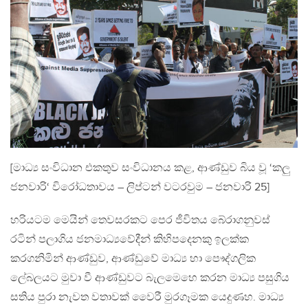
[මාධ්‍ය සංවිධාන එකතුව සංවිධානය කළ, ආණ්ඩුව බිය වූ ‘කලු
ජනවාරි‘ විරෝධතාවය – ලිප්ටන් වටරවුම – ජනවාරි 25]
හරියටම මෙයින් තෙවසරකට පෙර ජීවිතය බේරාගනුවස්
රටින් පලාගිය ජනමාධ්‍යවේදීන් කිහිපදෙනකු ඉලක්ක
කරගනිමින් ආණ්ඩුව, ආණ්ඩුවේ මාධ්‍ය හා පෞද්ගලික
ලේබලයට මුවා වී ආණ්ඩුවට බැලමෙහෙ කරන මාධ්‍ය පසුගිය
සතිය පුරා නැවත වතාවක් වෛරී මුරගෑමක යෙදුණහ. මාධ්‍ය