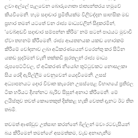
ලවා අල්ලේ පැලවෙන බොරුගොතා ජාත්‍යන්තරය හමුවේ
කියවීමෙනි. හැම සදාචාර ප්‍රමිතියක්ම විලිවද්දන සාහසික මඩ
ප්‍රහාර තමන් යටතේ වන රාජ්‍ය මාධ්‍යවලින් සිදුකරමින්,
‛වෙබ්අඩවි සදාචාර සම්පන්න කිරීම’ නම් සටන් පාඨයට මුවාවී
ඒවා තහනම් කිරීමෙනි. රාජ්‍ය ආයතනයක යකඩ හොරකම්
කිරීමේ චෝදනාව ලබා අධිකරණයෙන් වරෙන්තු කර සිටින
යකඩ සුදර්මන් වැනි තක්කඩි සුරතලුන් රාජ්‍ය මාධ්‍ය
රූපපෙට්ටිවල, ඒ අධිකරණ නියෝග තුට්ටුවකට නොසලකා
සිය රෙදි ඇපිල්ලීම වෙනුවෙන් යෙදවීමෙනි. උසස්
අධ්‍යාපනයට දොර විවෘත කැරෙන උසස්පෙළ විභාගයේ ප්‍රතිඵල
ටික හරියට දීගන්නට බැරිව සිසුන් අනාථ කිරීමෙනි. මේ
ලයිස්තුව තවත් කොතෙකුත් දික්කළ හැකි වෙතත් දැනට ඊට තිත
තබමි.
තවමත් ආණ්ඩුව උත්සාහ කරන්නේ බිල්ලන් මවා රටවැසියන්
බය කිරීමෙන් තමන්ගේ අසමත්කම, වැඩ අනාගැනීම