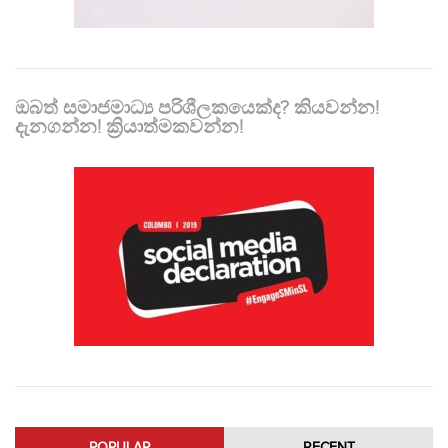
ඔබත් සමාජමාධ්‍ය පරිශීලකයෙක්ද? කියවන්න!
දැනගන්න! ක්‍රියාත්මකවන්න!
POPULAR
RECENT