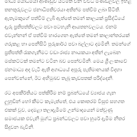
මාධ්‍ය යෝධයෝ ආණ්ඩුව යටතේ වන විවිධ මණ්ඩලවල ඉහළ
තනතුරුවලට ජනාධිපතිවරයා අතින්ම පත්වීම් ලබා සිටිති.
ඇතැමකුගේ පත්වීම් ලැබී ඇත්තේ තමන් කාලයක් ප්‍රසිද්ධියේ
දැරූ ප්‍රතිපත්තිවලට පවා පටහැනි ආයතනවලටය. එනම්
එවැන්නන් ඒ පත්වීම් භාරගෙන ඇත්තේ තමන් කාලාන්තරයක්
ගරුකළ හා පෙනීසිටි පුරුෂාර්ථ පවා බල්ලාට දමමිනි. තමන්ගේ
ප්‍රතිපත්ති රැකගැනීමට වඩා රාජ්‍ය නායකයා අතින් ලැබෙන
මස්කට්ටක් තමන්ට වටින බව පෙන්වමිනි. මෙය ශ්‍රී ලංකාවේ
ජනමාධ්‍ය අද වැටී ඇති අගාධයේ අපූරු පැතිමානයක් විදහා
පෙන්වන්නේ, ඊට අභිමුඛව තැබූ කැඩපතක් පරිද්දෙනි.
රට අපකීර්තියට පත්කිරීම නම් ප්‍රබන්ධයේ ව්‍යාජය ගැන
ලුහුඬින් හෝ කීමට කැමැත්තේ, එය කොතරම් විසුළු සහගත
එකක් වුව, දෙමළා තලාදැමීමේ උන්මාදයෙන් මත්වුණු
සමාජයක එවැනි මුග්ධ ප්‍රබන්ධවලට පවා හුරේ දැමීම නිතර
සිදුවන බැවිනි.