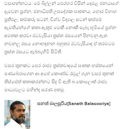
වසාගන්නටය. මේ බිල්ලන් පෙරහර විසින් දෙමළ ජනයාගේ
දැවෙන ප්‍රශ්න, ජනාධිපති උපදේශක ඝාතනය, හොර විභාග
ප්‍රතිඵල, කම්කරු සටන්, විශ්ව විද්‍යාල සටන් කප්පම්
ඇමතියන්ගේ කතා ඇතුළු මෙකී නොකී සැබෑ භූමියේ ප්‍රශ්න
අමතක කරවා රටවැසියා ත්‍රස්ත රසයෙන් පිනවනු ඇත.
නවනලු රසය නොහඳුනන බහුතර රටවැසියාද ඒ තරමටම
ත්‍රස්ත රසයට ඇබ්බැහිවී සිටිති.
වසර තුනකට පෙර රාජ්‍ය ත්‍රස්තවාදයේ ඝාතක හස්තයෙන්
පණබේරාගෙන ආ අපේ කොණ්ඩ රැවුල් ගැන වසර තුනක්
තිස්සේත් කතාකරන්නට සිදු වී ඇති බංකොලොත් රාජ්‍ය
මාධ්‍යවලට මහින්ද සරණ පතමු.
සනත් බාලසූරිය[Sanath Balasooriya]