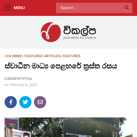
S
Search
MENU
k
for:
i
p
t
o
m
COLOMBO
,
FEATURED ARTICLES
,
FEATURES
a
i
ස්වාධීන මාධ්‍ය පෙළහරේ ත්‍රස්ත රසය
n
KARAPOTHTHA
c
on
February 6, 2012
o
n
t
e
n
t