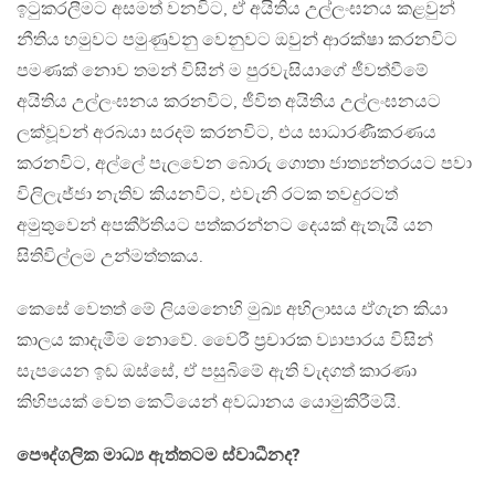
ඉටුකරලීමට අසමත් වනවිට, ඒ අයිතිය උල්ලංඝනය කළවුන්
නීතිය හමුවට පමුණුවනු වෙනුවට ඔවුන් ආරක්ෂා කරනවිට
පමණක් නොව තමන් විසින් ම පුරවැසියාගේ ජීවත්වීමේ
අයිතිය උල්ලංඝනය කරනවිට, ජීවිත අයිතිය උල්ලංඝනයට
ලක්වූවන් අරබයා සරදම් කරනවිට, එය සාධාරණීකරණය
කරනවිට, අල්ලේ පැලවෙන බොරු ගොතා ජාත්‍යන්තරයට පවා
විලිලැජ්ජා නැතිව කියනවිට, එවැනි රටක තවදුරටත්
අමුතුවෙන් අපකීර්තියට පත්කරන්නට දෙයක් ඇතැයි යන
සිතිවිල්ලම උන්මත්තකය.
කෙසේ වෙතත් මේ ලියමනෙහි මුඛ්‍ය අභිලාසය ඒගැන කියා
කාලය කාදැමීම නොවේ. වෛරී ප්‍රචාරක ව්‍යාපාරය විසින්
සැපයෙන ඉඩ ඔස්සේ, ඒ පසුබිමේ ඇති වැදගත් කාරණා
කිහිපයක් වෙත කෙටියෙන් අවධානය යොමුකිරීමයි.
පෞද්ගලික මාධ්‍ය ඇත්තටම ස්වාධීනද?