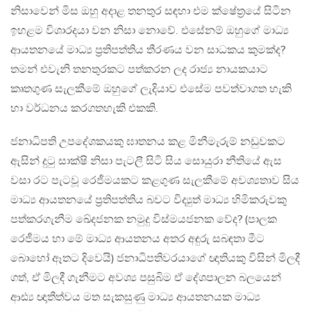
නිසාවෙන් මිස ඔහු අදාළ තනතුර සඳහා එම ක්ෂේත්‍රයේ සිටින
ඉහළම විශාරදයා වන නිසා නොවේ. එසේනම් ඔහුගේ මාධ්‍ය
ආයතනයේ මාධ්‍ය ප්‍රතිපත්තිය තීරණය වන සාධකය කුමක්ද?
තමන් එවැනි තනතුරකට පත්කරන ලද රාජ්‍ය නායකයාට
කෘතගුණ සැලකීමේ ඔහුගේ ලැදියාව එසේම පවත්වාගත හැකි
හා වර්ධනය කරගතහැකි එකකි.
ජනාධිපති උපදේශකයකු ඝාතනය කළ මිනීමැරුම් නඩුවකට
ඇසින් දුටු සාක්ෂි නිසා පැටලී සිටි සිය සොයුරා නීතියේ ඇස
වසා රට පැටවූ රෙජීමයකට කළගුණ සැලකීමේ අවශ්‍යතාව සිය
මාධ්‍ය ආයතනයේ ප්‍රතිපත්තිය බවට විද්‍යුත් මාධ්‍ය හිමිකරුවකු
පත්කරගැනීම ඛේදජනක නමුදු විස්මයජනක වේද? (පාලක
රෙජීමය හා මේ මාධ්‍ය ආයතනය අතර අඳුරු සබඳතා මීට
බොහෝ ඈතට දිවෙයි) ජනාධිපතිවරයාගේ ඥාතියකු විසින් මිලදී
ගත්, ඒ මිලදී ගැනීමට අවශ්‍ය පසුබිම ඒ දේශපාලන බලයෙන්
ආඪ්‍ය ඥාතීත්වය මත සැකසුණු මාධ්‍ය ආයතනයක මාධ්‍ය