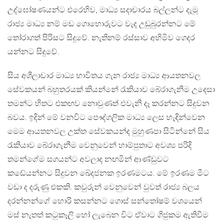
උද්ඝෝෂණයන්ට එරෙහිව, මාධ්‍ය සදාචාරය බල්ලන්ට දැමූ
රාජ්‍ය මාධ්‍ය නම් මඩ ගොහොරුවට වැද උඩුබුරන්නට මේ
තෝරාගත් පිරිසට සිදුවේ. නැතිනම් රස්සාව අහිමිව ගෙදර
යන්නට සිදුවේ.
සිය අශීලාචාර මාධ්‍ය භාවිතය ගැන රාජ්‍ය මාධ්‍ය ආයතනවල
සේවකයන් බහුතරයක් කියන්නේ රැකියාව බේරාගැනීම උදෙසා
තමන්ට හිතට එකඟව නොවුණත් එවැනි දෑ කරන්නට සිදුවන
බවය. ඉදින් මේ වනවිට පෞද්ගලික මාධ්‍ය ලෙස හැඳින්වෙන
මෙම ආයතනවල උක්ත සේවකයන්ද මුහුණපා සිටින්නේ සිය
රැකියාව බේරාගැනීම වෙනුවෙන් හාම්පුතාට අවශ්‍ය පරිදි
තමන්ගේම සගයන්ට අවලාද නඟමින් ආණ්ඩුවට
කඩේයන්නට සිදුවන ඛේදජනක ඉරණමටය. මේ ඉරණම මීට
වඩා ද දරුණු එකකි. කවුරුන් වෙනුවෙන් වුවත් රාජ්‍ය බලය
දරන්නන්ගේ හොරි කසන්නට ගොස් සන්තෝෂම් වශයෙන්
මස් නැතත් කටුකෑලි හෝ ලැබෙන විට ඒවාට ගිජුකම ඇතිවීම