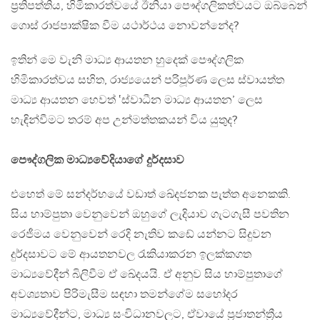
ප්‍රතිපත්තිය, හිමිකාරත්වයේ ඊනියා පෞද්ගලිකත්වයට ඔබ්බෙන්
ගොස් රාජපාක්ෂික වීම යථාර්ථය නොවන්නේද?
ඉතින් මෙ වැනි මාධ්‍ය ආයතන හුදෙක් පෞද්ගලික
හිමිකාරත්වය සහිත, රාජ්‍යයෙන් පරිපූර්ණ ලෙස ස්වායත්ත
මාධ්‍ය ආයතන හෙවත් ‛ස්වාධීන මාධ්‍ය ආයතන’ ලෙස
හැඳින්වීමට තරම් අප උන්මත්තකයන් විය යුතුද?
පෞද්ගලික මාධ්‍යවේදියාගේ දුර්දසාව
එහෙත් මේ සන්දර්භයේ වඩාත් ඛේදජනක පැත්ත අනෙකකි.
සිය හාම්පුතා වෙනුවෙන් ඔහුගේ ලැදියාව ගැටගැසී පවතින
රෙජීමය වෙනුවෙන් රෙදි නැතිව කඩේ යන්නට සිදුවන
දුර්දසාවට මේ ආයතනවල රැකියාකරන ඉලක්කගත
මාධ්‍යවේදීන් බිලිවීම ඒ ඛේදයයි. ඒ අනුව සිය හාම්පුතාගේ
අවශ්‍යතාව පිරිමැසීම සඳහා තමන්ගේම සහෝදර
මාධ්‍යවේදීන්ට, මාධ්‍ය සංවිධානවලට, ඒවායේ ප්‍රජාතන්ත්‍රීය