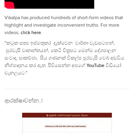
Vikalpa has produced hundreds of short-form videos that
highlight and investigate inconvenient truths. For more
videos,
click here
.
"කටුක සත්‍ය ඉස්මතුකර දැක්වෙන වාර්තා වැඩසටහන්,
පුරවැසි වෘතාන්තයන්, කෙටි චිත්‍රපට මෙන්ම දේශපාලන
සංවාද, සාකච්ඡා, සිය ගණනක් විකල්ප පුරවැසි වෙබ් අඩවිය
නිශ්පාදනය කර ඇත. පිවිසෙන්න අපගේ
YouTube
වීඩියෝ
චැනලයට."
ආරක්ෂාවන්න..!