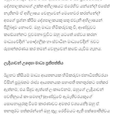
දේශපාලකයාගේ උක්ත අභිලාෂයට එරෙහිව යන්නේද? එසේත්
නැතිනම් ඒ අභිලාෂය වෙනුවෙන් මෙහෙවර කරන්නේද?
අපගේ ප්‍රශ්න කිරීම දේශපාලකයකු සතු එවැනි අභිලාෂයන්
පිළිබඳව නොවේ. ඔහු මාධ්‍ය හිමිකරුවකු වී, ආණ්ඩුවට
කඩේයන්නට වුවමනා වූවිට ඔහු යටතේ සේවය කරන
මාධ්‍යවේදීන් ‛පෞද්ගලික හා ස්වාධීන මාධ්‍යවේදීන්’ බවට
රූපාන්තරණය කර තමන් වෙනුවෙන් කඩේ යැවීම ගැනය.
ලැදියාවන් උදෙසා මාධ්‍ය ප්‍රතිපත්තිය
ඊළඟට කිසියම් මාධ්‍ය ආයතනයක හිමිකරුවා ජනාධිපතිවරයා
විසින් ප්‍රමුඛතම රාජ්‍ය ආයතනයක සභාපති තනතුරකට පත්කර
ඇත්නම්, එය සිදුව ඇත්තේ ලංකාවේනම්, ඔහුගේ ලැදියාවන්
පවතිනුයේ කා සමඟද? (ආණ්ඩුවේ ඇමැතිවරයකුගේ
සොහොයුරකු වීමේ කාරණාවට අමතර වශයෙනි) ඔහු ඒ
තනතුරට පත්කරන්නේ ඔහු තුළ රෙජීමයට ඇති පක්ෂපාතීත්වය