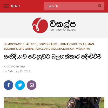
S
Search
MENU
k
for:
i
p
t
o
m
DEMOCRACY
,
FEATURES
,
GOVERNANCE
,
HUMAN RIGHTS
,
HUMAN
a
SECURITY
,
LIFE QUIPS
,
PEACE AND RECONCILIATION
,
VAVUNIYA
i
සංහිදියාව වෙනුවට බලහත්කාර පදිංචිවීම්
n
c
KARAPOTHTHA
o
on
February 13, 2013
n
t
e
n
t