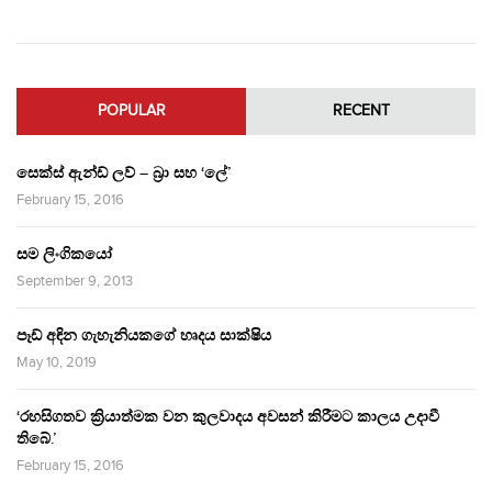
POPULAR
RECENT
සෙක්ස් ඇන්ඩ් ලව් – බ්‍රා සහ ‘ලේ’
February 15, 2016
සම ලිංගිකයෝ
September 9, 2013
පෑඩ් අඳින ගැහැනියකගේ හෘදය සාක්ෂිය
May 10, 2019
‘රහසිගතව ක්‍රියාත්මක වන කුලවාදය අවසන් කිරීමට කාලය උදාවී
තිබේ.’
February 15, 2016