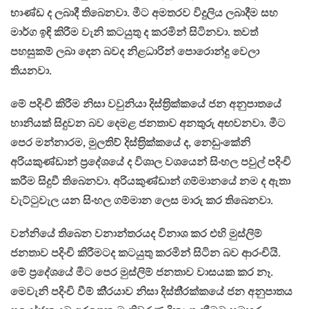
භාණ්ඩ ද ලබාදී තිබෙනවා. මීට අමතරව විදුලිය ලබාදීම සහ
මාර්ග ඉඳි කිරීම වැනි කටයුතු ද කරමින් සිටිනවා. තවත්
පහසුකම් ලබා දෙන බවද නිළධාරින් පොරොන්දු වෙලා
තියනවා.
මේ පදිංචි කිරීම නිසා වවුනියා දිස්ත‍්‍රික්කයේ ජන අනුපාතයේ
හානියක් සිදුවන බව දෙමළ ජනතාව අනතුරු අඟවනවා. මීට
පෙර මන්නාරම, මුලතිව් දිස්ත‍්‍රික්කයේ ද, නෙඩුංකේනි
අරියකුණ්ඩාන් ප‍්‍රදේශයේ ද විශාල වශයෙන් සිංහල පවුල් පදිංචි
කරීම සිදුවී තිබෙනවා. අරියකුණ්ඩාන් ගම්මානයේ නම ද ඇතා
වැට්ටුවැල යන සිංහල ගම්මාන ලෙස මාරු කර තිබෙනවා.
වන්නියේ තිබෙන වනාන්තරයද විනාශ කර එහි මුස්ලිම්
ජනතාව පදිංචි කිරීමටද කටයුතු කරමින් සිටින බව ආරංචියි.
මේ ප‍්‍රදේශයේ මීට පෙර මුස්ලිම් ජනතාව වාසයක කර නෑ.
මෙවැනි පදිංචි වීම් කි‍්‍රයාව නිසා දිස්ති‍්‍රක්කයේ ජන අනුපාතය