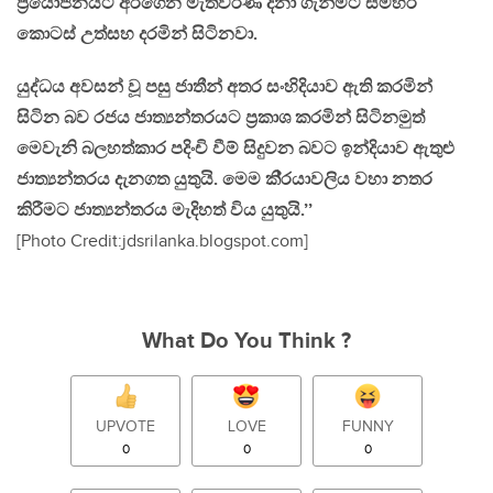
ප‍්‍රයෝජනයට අරගෙන මැතිවරණ දිනා ගැනීමට සමහර
කොටස් උත්සහ දරමින් සිටිනවා.
යුද්ධය අවසන් වූ පසු ජාතීන් අතර සංහිදියාව ඇති කරමින්
සිටින බව රජය ජාත්‍යන්තරයට ප‍්‍රකාශ කරමින් සිටිනමුත්
මෙවැනි බලහත්කාර පදිංචි වීම් සිදුවන බවට ඉන්දියාව ඇතුළු
ජාත්‍යන්තරය දැනගත යුතුයි. මෙම කි‍්‍රයාවලිය වහා නතර
කිරීමට ජාත්‍යන්තරය මැදිහත් විය යුතුයි.’’
[Photo Credit:jdsrilanka.blogspot.com]
What Do You Think ?
UPVOTE
LOVE
FUNNY
0
0
0