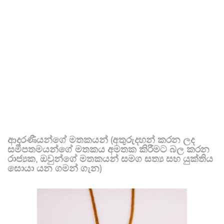
ආදරණීයන්ගේ මතකයන් (අතුරුදහන් කරන ලද
සමීපතමයන්ගේ මතකය අමතක කිරීමට බල කරන
රාජ්‍යක, ඔවුන්ගේ මතකයන් සමග සත්‍ය සහ යුක්තිය
සොයා යන ගමන් ගැන)