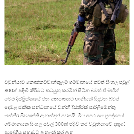
වවුනියාව කොක්කච්චාන්කුලම් ගම්මානයේ තවත් සිංහල පවුල්
800ක් පදිංචි කිරීමට කටයුතු කරමින් සිටින බවත් ඒ මඟින්
මෙම දිස්ත‍්‍රික්කයේ ජන අනුපාතයට හානියක් සිදුවන බවත්
දෙමළ ජාතික සන්ධානයේ වන්නි දිස්ති‍්‍රක් පාර්ලිමේන්තු
මන්තී‍්‍ර සිවසක්ති ආනන්දන් පවසයි. මීට පෙර මෙ ප‍්‍රදේශයේ
ගම්මානයක සිංහල පවුල් 300ක් පදිංචි කර වවුනියාවේ දකුණ
ප‍්‍රාදේශීය සභාවට ඇතුළත් කර ඇත.