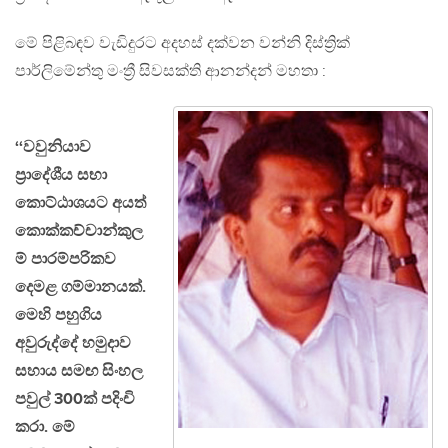
මේ පිළිබඳව වැඩිදුරට අදහස් දක්වන වන්නි දිස්ත්‍රික්
පාර්ලිමේන්තු මංත්‍රී සිවසක්ති ආනන්දන් මහතා :
‘‘වවුනියාව
ප‍්‍රාදේශීය සභා
කොට්ඨාශයට අයත්
කොක්කච්චාන්කුල
ම් පාරම්පරිකව
දෙමළ ගම්මානයක්.
මෙහි පහුගිය
අවුරුද්දේ හමුදාව
සහාය සමඟ සිංහල
පවුල් 300ක් පදිංචි
කරා. මේ