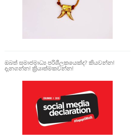
ඔබත් සමාජමාධ්‍ය පරිශීලකයෙක්ද? කියවන්න!
දැනගන්න! ක්‍රියාත්මකවන්න!