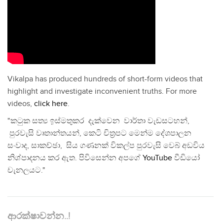
Vikalpa has produced hundreds of short-form videos that
highlight and investigate inconvenient truths. For more
videos,
click here
.
"කටුක සත්‍ය ඉස්මතුකර දැක්වෙන වාර්තා වැඩසටහන්,
පුරවැසි වෘතාන්තයන්, කෙටි චිත්‍රපට මෙන්ම දේශපාලන
සංවාද, සාකච්ඡා, සිය ගණනක් විකල්ප පුරවැසි වෙබ් අඩවිය
නිශ්පාදනය කර ඇත. පිවිසෙන්න අපගේ
YouTube
වීඩියෝ
චැනලයට."
ආරක්ෂාවන්න..!