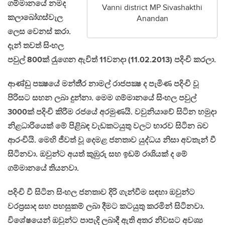
ගම්මානයේ නමද
Vanni district MP Sivashakthi
කලාබෝගස්වැල
Anandan
ලෙස වෙනස් කරා.
දැන් තවත් සිංහල
පවුල් 800ක් රැුගෙන ඇවිත් 11වනදා (11.02.2013) පදිංචි කරලා.
ආණ්ඩු පක්‍ෂයේ මන්තී‍්‍ර නාමල් රාජපක්‍ෂ ද පැමිණ පදිංචි වූ
පිරිසට සහන ලබා දුන්නා. මෙම ගම්මානයේ සිංහල පවුල්
3000ක් පදිංචි කිරීම රජයේ අරමුණයි. වවුනියාවේ සිටින හමුදා
නිළධාරියෙක් මේ පිළිබඳ වැඩකටයුතු වලට භාරව සිටින බව
ආරංචියි. මෙහි ජීවත් වූ දෙමළ ජනතාව යුද්ධය නිසා අවතැන් වී
සිටිනවා. ඔවුන්ට අයත් කුඹුරු සහ ඉඩම් රාශියක් ද මේ
ගම්මානයේ තියනවා.
පදිංචි වී සිටින සිංහල ජනතාව දිරි ගැන්වීම සඳහා ඔවුන්ට
වරප‍්‍රසාද සහ පහසුකම් ලබා දීමට කටයුතු කරමින් සිටිනවා.
විශේෂයෙන් ඔවුන්ට පාපැදි ලබාදී ඇති අතර නිවසට අවශ්‍ය