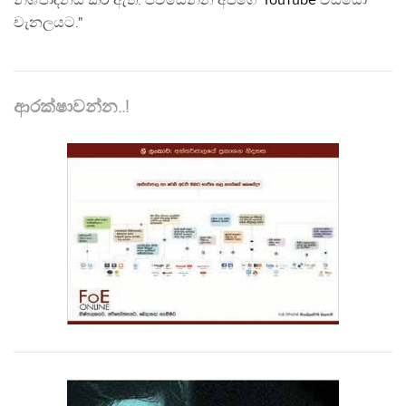
නිශ්පාදනය කර ඇත. පිවිසෙන්න අපගේ
YouTube
වීඩියෝ
චැනලයට."
ආරක්ෂාවන්න..!