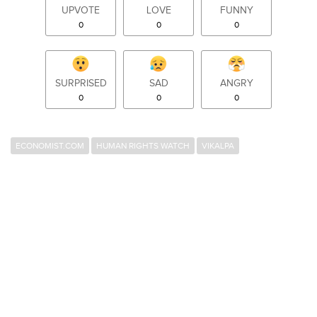
UPVOTE
LOVE
FUNNY
0
0
0
SURPRISED
SAD
ANGRY
0
0
0
ECONOMIST.COM
HUMAN RIGHTS WATCH
VIKALPA