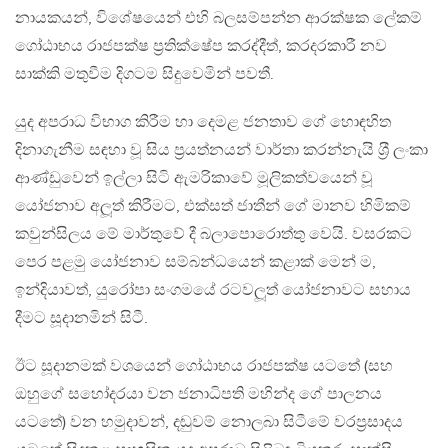
නායකයන්, විශේෂයෙන් එහි බලසම්පන්න ආරක්ෂක ලේකම්
ගෝඨාභය රාජපක්ෂ ප‍්‍රතික්ෂේප කරද්දීත්, කරදරකාරී නව
සාක්කි මතුවීම දිගටම සිදුවෙමින් පවතී.
යුද අපරාධ විභාග කිරීම හා දෙමළ ජනතාව ගේ හොඳහිත
දිනාගැනීම සඳහා වූ සිය ප‍්‍රයත්නයන් වාර්තා කරන්නැයි ශ‍්‍රී ලංකා
ආණ්ඩුවෙන් ඉල්ලා සිටි ඇමරිකාවේ මූලිකත්වයෙන් වූ
යෝජනාව අලූත් කිරීමට, එක්සත් ජාතීන් ගේ මානව හිමිකම්
කවුන්සිලය මේ මාර්තුවේ දී බලාපොරොත්තු වෙයි. වසරකට
පෙර පළමු යෝජනාව සම්බන්ධයෙන් කළාක් මෙන් ම,
ඉන්දියාවත්, යුරෝපා සංගමයේ රටවලූත් යෝජනාවට සහාය
දීමට සූදානමින් සිටී.
ඊට සූදානමක් වශයෙන් ගෝඨාභය රාජපක්ෂ යටතේ (සහ
ඔහුගේ සහෝදරයා වන ජනාධිපති මහින්ද ගේ පාලනය
යටතේ) වන හමුදාවන්, දඬුවම් නොලබා සිටීමේ වරප‍්‍රසාදය