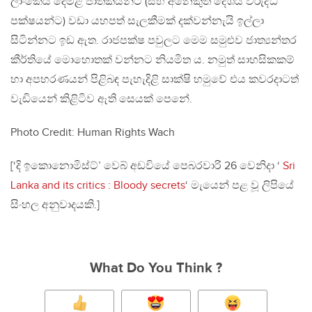
ලාංකේය දෙමළ ජාතිකයන්ට (සහ අනෙකුත් දේශීය විරුද්ධ
පක්ෂයන්ට) වඩා යහපත් සැලකීමක් දක්වන්නැයි ඉල්ලා
සිටින්නට ඉඩ ඇත. රාජපක්ෂ පවුලට මෙම සමුළුව ජාත්‍යන්තර
කීර්තියේ මොහොතක් වන්නට නියමිත ය. නමුත් සාහසිකකම්
හා අපහරණයන් පිළිබඳ පැහැදිළි සාක්ෂි හමුවේ එය කවරදාටත්
වැඩියෙන් කිළිටිව ඇති සෙයක් පෙනේ.
Photo Credit: Human Rights Wach
[‘දි ඉකොනොමිස්ට්’ වෙබ් අඩවියේ පෙබරවාරි 26 වෙනිදා ‘
Sri
Lanka and its critics : Bloody secrets
‘ මැයෙන් පළ වූ ලිපියේ
සිංහල අනුවාදයකි.]
What Do You Think ?