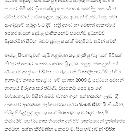
යටතේ සිදුකළ සාහසික යුද අපරාධ පිළිබඳ බියකරු සාක්ෂි,
මානව හිමිකම් ක‍්‍රියාකාරීහු සහ ජනමාධ්‍යවේදීහු සපයමින්
සිටිති. වඩාත් නරක ලෙස, යුද්ධය අවසන් වීමෙන් පසු පවා
ආණ්ඩුවේ හමුදා වධ දීම්, ස්ත‍්‍රී දූෂණ හා වෙනත් ආකාරයේ
අපහරණයන් දෙමළ ජාතිකයන්ට එරෙහිව අඛන්ඩව
සිදුකරමින් සිටින බවට ප‍්‍රබල සාක්කි මතුපිටට එමින් පවතී.
දෙමළ සිරකරුවන් යැයි අනුමාන කළහැකි පුද්ගලයන් පිරිසක්
නිරුවත් කොට ඝාතනය කරන ශ‍්‍රී ලංකා හමුදා සෙබලූන් ගේ
දර්ශන චැනල් ෆෝ බි‍්‍රතාන්‍ය රූපවාහිනී නාලිකාව විසින් මීට
ඉහත දී විකාශය කළේ ය. මේ දර්ශන 2009 දී, යුද්ධයේ අවසන්
භාගයේ දී රූගත කර තිබිණි. වසරකට පෙර අප ගේ
වාර්තාකරුවා විසින් මෙම දර්ශන ගැන ප‍්‍රශ්නකරන ලදුව, ශ‍්‍රී
ලංකාවේ ආරක්ෂක ලේකම්වරයා ඒවා
‘ව්‍යාජ ඒවා’
යි කියමින්,
කිසිදු සිවිල් පුද්ගලයකු හෝ සිරකරුවකු මරාදමන්නැයි
කිසියම්ම හෝ දිනෙක නියෝග දුන් බව කෝපයෙන් ප‍්‍රතික්ෂේප
කරමින්, ප‍්‍රශ්න කිරීමකින් තොරව ම, සිය හමුදාවන්
‘වර්ග