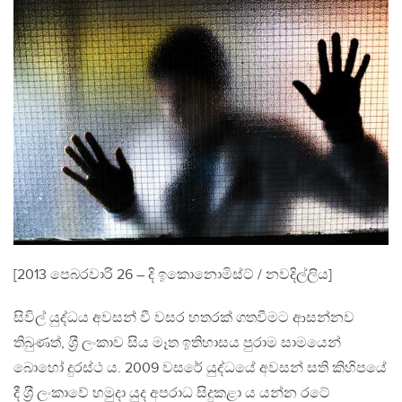
[2013 පෙබරවාරි 26 – දි ඉකොනොමිස්ට් / නවදිල්ලිය]
සිවිල් යුද්ධය අවසන් වී වසර හතරක් ගතවීමට ආසන්නව
තිබුණත්, ශ‍්‍රී ලංකාව සිය මෑත ඉතිහාසය පුරාම සාමයෙන්
බොහෝ දුරස්ථ ය. 2009 වසරේ යුද්ධයේ අවසන් සති කිහිපයේ
දී ශ‍්‍රී ලංකාවේ හමුදා යුද අපරාධ සිදුකළා ය යන්න රටේ