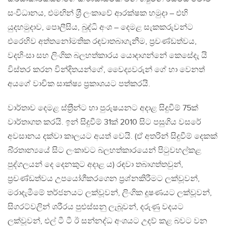
සංවිධානය, එමඟින් ශ‍්‍රී ලංකාවේ ආරක්ෂක හමුදා – එහි
යුදහමුදාව, පොලීසිය, බුද්ධි අංශ – දෙමළ සැකකරුවන්ට
එරෙහිව අත්තනෝමතික රඳවාතබාගැනීම, ප‍්‍රචණ්ඩත්වය,
වදහිංසා සහ ලිංගික බලහත්කාරය යොදාගන්නේ කෙසේදැ යි
විස්තර කරන වින්දිතයන්ගේ, වෛද්‍යවරුන් ගේ හා වෙනත්
අයගේ වාචික සාක්ෂ්‍ය ප‍්‍රකාශයට පත්කරයි.
වාර්තාව දෙමළ ස්ත‍්‍රීන්ට හා පුරුෂයනට අදාළ සිදුවීම් 75ක්
වාර්තාගත කරයි. ඉන් සිදුවීම් 31ක් 2010 සිට පසුගිය වසරේ
අවසානය දක්වා කාලයට අයත් වෙයි. (ඒ අතරින් සිදුවීම් දෙකක්
බි‍්‍රතාන්‍යයේ සිට ලංකාවට බලහත්කාරයෙන් පිටුවහල්කළ
පුද්ගලයන් දෙ දෙනකුට අදාළ ය) රඳවා තබාගත්තවුන්,
ප‍්‍රචණ්ඩත්වය උපයෝගීකරගෙන ප‍්‍රශ්නකිරීමට ලක්වූවන්,
මරාදැමීමේ තර්ජනයට ලක්වූවන්, ලිංගික දූෂණයට ලක්වූවන්,
සිගරට්වලින් ශරීරය පුළුස්සනු ලැබූවන්, දරුණු වදයට
ලක්වූවන්, එල් ටී ටී ඊ සන්නද්ධ අංශයට උදව් කළ බවට වන