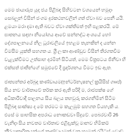
මෙම ඡායාරූප යුද ජය පිළිබඳ සිහිවටන වශයෙන් හමුදා
සෙබලූන් විසින් ජංගම දුරකථනවලින් ගත් ඒවා බව පෙනී යයි.
ළමයා මරා දමා ඇති බවට ඒවා ශක්තිමත් ඉඟි පළකරයි. මේ
ඝාතනය සඳහා නියෝගය ආවේ සන්නද්ධ අංශයේ හෝ
දේශපාලනයේ නිල ධූරාවලියේ ඉහළම තැනකින් ද යන්න
විමසීම යුක්ති සහගත ය. ශ‍්‍රී ලංකා ආණ්ඩුව විසින් තිරගතවීම
වැළැක්වීමට උත්සාහ දරමින් සිටියත්, මෙම චිත‍්‍රපටය ජිනීවා හි
එක්සත් ජාතීන්ගේ සමුළුවේ දී ප‍්‍රදර්ශනය වීමට ඉඩ ඇත.
ජාත්‍යන්තර අර්බුද කණ්ඩායම(ඉන්ටර්නැෂනල් ක‍්‍රයිසිස් ගෲප්)
සිය නව වාර්තාවේ තර්ක කර ඇති පරිදි ම, රාජපක්ෂ ගේ
අධිකාරීවාදී පාලනය සිය බලය තහවුරු කරගනිමින් සිටීම
පිළිබඳ සාක්ෂ්‍ය ද මේ තරමට ම කැලඹුම් සහගත වියහැකි ය.
එසේ ම සාහසික අපරාධ නොකඩවා සිදුවේ. පෙබරවාරි 26
වැනිදා සිය නවතම වාර්තාව එළිදැක්වූ මානව හිමිකම්
කි‍්‍රයාකාරිකයන්ගේ කණ්ඩායමක් වන හ්‍යුමන් රයිට්ස් වොච්