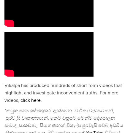
Vikalpa has produced hundreds of short-form videos that
highlight and investigate inconvenient truths. For more
videos,
click here
.
"කටුක සත්‍ය ඉස්මතුකර දැක්වෙන වාර්තා වැඩසටහන්,
පුරවැසි වෘතාන්තයන්, කෙටි චිත්‍රපට මෙන්ම දේශපාලන
සංවාද, සාකච්ඡා, සිය ගණනක් විකල්ප පුරවැසි වෙබ් අඩවිය