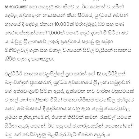
සංහාරයක’
නොයෙදුණු බව කීවේ ය. ඊට වෙනස් ව යමින්
දෙමළ දේශපාලන නායකයන් කියා සිටියේ, යුද්ධයේ අවසන්
භාගයේ දී දෙමළ ජනයා 10,000ක් මරාදැමුණු බව සහ පණ
බේරාගත්තවුන්ගෙන් 1,000ක් පමණ අතුරුදහන් වී සිටින බව
ය. ඔවුහු ශ‍්‍රී ලංකාවේ උතුරු ප‍්‍රදේශයේ සැඟවුණු සමූහ
මිනීවලවල් ගැන සහ විශාල වශයෙන් සිවිල් වැසියන් ඝාතනය
කිරීම් ගැන ද කතාකළහ.
එල්ටීටීඊ නායක වේලූපිල්ලේ ප‍්‍රභාකරන් ගේ 12 හැවිරිදි පුත්
බාලචන්ද්‍රන් ප‍්‍රභාකරන්, යුද්ධය අවසානයේ ශ‍්‍රී ලංකා හමුදාවන්
ගේ අත්අඩංගුවේ සිටින අයුරු දැක්වෙන නව වාර්තා චිත‍්‍රපටයක්
චැනල් ෆෝ නාලිකාව විසින් මානව හිමිකම් කවුන්සිල ඡුන්දයට
පෙර, මේ මාසයේ දී ප‍්‍රදර්ශනය කරනු ඇත. පළමු ඡායාරූපවල
ළමයා තැතිගැන්මෙන්, එහෙත් කිසිවක් කමින්, රැකවල් යටතේ
සිටින අයුරු පෙනේ. ඊට පසු ගත් ඡායාරූපයකින් පෙනෙන්නේ
ඔහු ගේ වෙඩිවැදුණු මළසිරුර වැටී තිබෙන අයුරු ය.