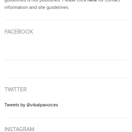
guidelines is not published. Please click
here
for contact
information and site guidelines.
FACEBOOK
TWITTER
Tweets by @vikalpavoices
INSTAGRAM