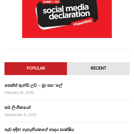
POPULAR
RECENT
සෙක්ස් ඇන්ඩ් ලව් – බ්‍රා සහ ‘ලේ’
February 15, 2016
සම ලිංගිකයෝ
September 9, 2013
පෑඩ් අඳින ගැහැනියකගේ හෘදය සාක්ෂිය