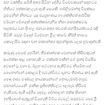
සහ වෘත්තීය සමිති අතර සිටින දේශීය විවේචකයන් සදහටම
භීතියට පත්කරනු ලැබ ඇති සෙයකි. පාර්ලිමේන්තු විපක්ෂය
මුළුමනින් නිහඬය. යුද ජයග‍්‍රහණය හා ශක්තිමත් ආර්ථික
වර්ධන වේගයක් අත්පත්කරගැනීම නිසා රාජපක්ෂවරු
බහුතරය වන සිංහල ජනයා අතර තවමත් ජනපි‍්‍රයත්වයේ රැඳී
සිටිති. ඔවුහු විදෙස් විවේචන ශ‍්‍රී ලංකාවේ කීර්ති නාමය
කෙලෙසීම සඳහා වන ජාත්‍යන්තර කුමන්ත‍්‍රණ ලෙස හුවාදක්වති.
කරුණු මෙසේ හෙයින්, තීරණාත්මක වෙනසක් කිසිවකුටත්
අපේක්ෂා කළ නොහැකි ය. එක්සත් ජාතීන් ගේ ඡුන්ද විමසීම
අවසන් වූ වහා ම, ඊළඟ ඝට්ටනය ඇතිවීමට නියමිත සේ
පෙනෙන්නේ කොළඹ දී පැවැත්වීමට දැනට තීරණය කර ඇති
පොදු රාජ්‍ය මණ්ඩල නායකයන්ගේ නොවැම්බර් හමුව
සම්බන්ධයෙනි. ජාතික ප‍්‍රතිපත්තිවලට බලපෑම් කිරීමේ
හැකියාව ඇති දේශීය දෙමළ දේශපාලන පක්ෂ තිබෙන
ඉන්දියාවත් ඇතුළත් වියහැකි විවිධ රටවල්, සමුළුවට පෙර ශ‍්‍රී