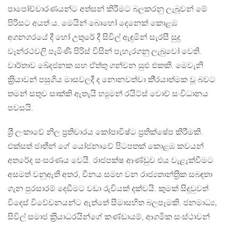
පාපෝච්චාරණයන්ට අත්සන් කිරීමට බලකරනු ලැබූවන් මේ
පිරිසට අයත් ය. මෙයින් බොහෝ දෙනෙක් කොළඹ
අගනගරයේ දී හෝ උතුරේ දී සිවිල් ඇඳුමින් සැරසී සුදු
වෑන්රථවලි පැමිණි පිරිස් විසින් පැහැරගනු ලැබුවෝ වෙති.
වාර්තාව ඛේදජනක සහ ඒත්තු ගන්වන සුළු එකකි. මෙවැනි
ක‍්‍රියාවන් පසුගිය මාසවලදී ද නොනවත්වා කි‍්‍රයාත්මක වූ බවට
තමන් සතුව සාක්කි ඇතැයි හ්‍යුමන් රයිට්ස් වොච් සංවිධානය
පවසයි.
ශ‍්‍රී ලංකාවේ නිල ප‍්‍රතිචාරය කෝපාවිෂ්ට ප‍්‍රතික්ෂේප කිරීමකි.
එක්සත් ජාතීන් ගේ යෝජනාවේ පිටපතක් කොළඹ කවයන්
අතරේද සංසරණය වෙයි. රාජපක්ෂ ආණ්ඩුව එය වැළැක්වීමට
අසමත් වනුඇති අතර, චීනය සමඟ වන රාජ්‍යතාන්ත‍්‍රික සබඳතා
ගැන පුරසාරම් දෙඞීමට වඩා රුචියක් දක්වයි. කුමක් සිදුවුවත්
විදෙස් විවේචනයන්ට ඇත්තේ සීමාසහිත බලපෑමකි. ජනමාධ්‍ය,
සිවිල් සමාජ ක‍්‍රියාධරයින්ගේ කණ්ඩායම්, ආගමික සංස්ථාවන්