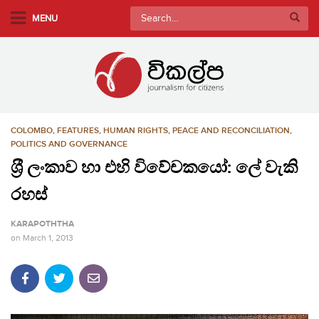
S
Search
MENU
k
for:
i
p
t
o
m
COLOMBO
,
FEATURES
,
HUMAN RIGHTS
,
PEACE AND RECONCILIATION
,
a
POLITICS AND GOVERNANCE
i
ශ‍්‍රී ලංකාව හා එහි විවේචකයෝ: ලේ වැකි
n
c
රහස්
o
n
KARAPOTHTHA
t
on
March 1, 2013
e
n
t