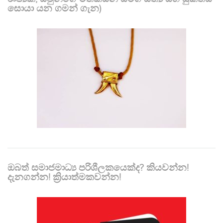
සොයා යන ගමන් ගැන)
ඔබත් සමාජමාධ්‍ය පරිශීලකයෙක්ද? කියවන්න!
දැනගන්න! ක්‍රියාත්මකවන්න!