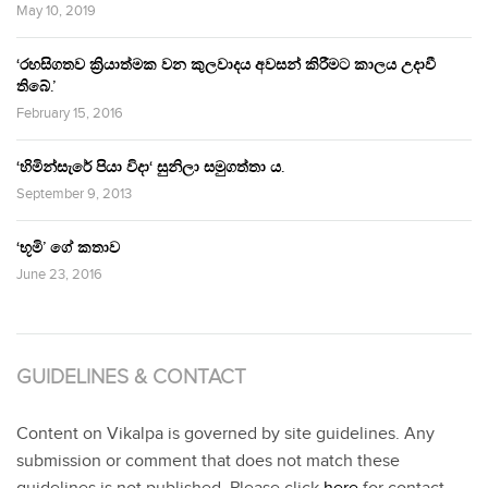
May 10, 2019
‘රහසිගතව ක්‍රියාත්මක වන කුලවාදය අවසන් කිරීමට කාලය උදාවී
තිබේ.’
February 15, 2016
‘හිමින්සැරේ පියා විදා‘ සුනිලා සමුගත්තා ය.
September 9, 2013
‘භූමි’ ගේ කතාව
June 23, 2016
GUIDELINES & CONTACT
Content on Vikalpa is governed by site guidelines. Any
submission or comment that does not match these