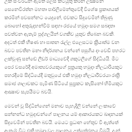
උක් සංවර්ධන ඇමති ලෙස කටයුතු කරන ලක්‍ෂමන්
සෙනෙවිරත්න මහතා පාර්ලිමේන්තුවේදී විශේෂ ප‍්‍රකාශයක්
කරමින් පවසන්නට යෙදුනේ, එවකට සිදුවෙමින් තිබුණු
බොහෝ අතුරුදහන්වීම් සඳහා රජයේ හමුදා සමග සබඳතා
පවත්වන ඇතැම් පුද්ගලයින් වගකිව යුතුව තිබෙන බවකි.
අදටත් එකී භීෂණ හා ඝාතන රැල්ල එලෙසටම ක‍්‍රියාත්ම වන
බවට පවතින මනා නිදර්ශනය වන්නේ පසුගිය දා වෙඩි පහරට
ලක්වුණු සන්ඬේ ලීඩර් මාධ්‍යවේදී ශකුටලීගේ සිද්ධියයි. මීට
පෙර වසරේදී අමාත්‍යවරයකුගේ පුත‍්‍රයකු හමුදා නිලධාරියකුට
පහරදීමේ සිද්ධියේදී මතුවුයේ එකී හමුදා නිලධාරීවරයා රාත‍්‍රි
සමාජ ශාලාවකට පැමිණ සිටියේ සුප‍්‍රකට කැසිනෝ හිමියකුට
ආක්‍ෂාව සැපයීමට බවයි.
මෙවන් වූ සිද්ධින්ගෙන් මනාව පැහැදිලි වන්නේ ලංකාවේ
සන්නන්ධ හමුදාවන්ගේ පාලනය යම් ආකාරයකට ඛාදනයක්
සිදුවෙමින් පවතින බවයි. මෙයට ප‍්‍රධාන හේතුව වී ඇත්තේ
ඇතැම් විට එකී හමුදා වල පාලනය උත්තේජනය වීමයි. දැන්