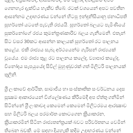
තුළද, අප‍්‍රිකාවේද, ආසියාවේද, මේ පිළිබඳ අත්දැකීම් අපට
ගෙනහැර දැක්විය හැකිව තිබේ. රටක් වශයෙන් අපට පවතින
ආසන්නම උදාහරණය වන්නේ හිටපු ඉන්දුනිසියානු ජනාධිපති
සුහර්තෝ යටතේ පැවැති රජයයි. සුහර්තෝ බලයට පැමිණියේ
සුකර්නෝගේ රජය කුමන්ත‍්‍රණකාරීව බලය ගැනීමෙනි. එතැන්
සිට වසර 30කට ආසන්න කාලයක් සුහර්තෝ රට පාලනය
කළේය. එකී රාජ්‍යය සැබෑ අර්ථයෙන්ම ගැරිසන් රාජ්‍යයක්
වූයේය. එම රාජ්‍ය තුළ රට පාලනය කලේද, ව්‍යාපාර කළේද,
විනෝදය සැපයුයේද සිවිල් මුහුණුවරක් ගත් මිලිටරි පාලනයක්
තුලිනි.
ශ‍්‍රී ලංකාවේ ආර්ථික, සාමාජීය හා සංස්කෘතික සංවර්ධනය දෙස
සූක්‍ෂම ආකාරයෙන් විශ්ලේෂණය කිරීමේදී අප ඒත්තු ගනිමින්
සිටින්නේ ශ‍්‍රී ලංකාවද කෙමෙන් කෙමෙන් මිලිටරමය ආරක්‍ෂාව
සහ මිලිටරි බලය පරමාර්ත කොටගෙන ක‍්‍රියාකරන,
ක‍්‍රියාකරමින් සිටින රාජ්‍යතන්ත‍්‍රයක් බවට පරිවර්තනය වෙමින්
තිබෙන බවකි. මේ සඳහා දියහැකි කදිම උදාහරණය වන්නේ