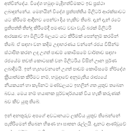
අත්වින්දේය. විදේශ හමුදා මැදිහත්විමකට ඉඩ ප‍්‍රස්ථා
ලබාදුන්නේය. මෙනයින් විදේශ ප‍්‍රත්පත්තිය මිලිටර් ආරක්‍සාවට
යට කිරීමේ ආදීනව පෙන්වා දිය හැකිව තිබේ. දැන් දැන් රටේ
ප‍්‍රතිපත්ති තීන්දු කිරීමේදී පමණට වඩා වැඩි බරක් මිලිටරි
ආරක්‍ෂාව හා මිලිටරි බලයට යට කිරීමක් පෙන්නුම් කරමින්
තිබේ. ඒ සඳහා වන කදිම උදාහරණය වන්නේ රජය විසින්ම
ස්ථාපිත කරන ලද උගත් පාඩම් කොමිසමේ වාර්තාව සඳහා
රජයේම තවත් කොටසක් වන මිලිටරිය විසින් ඌන පූර්ණ
ලබාදීමයි. ඉන් හැඟවෙනනේ උගත් පාඩම් කොමිසමේ නිර්දේශ
ක‍්‍රියාත්මක කිරීමට නම්, හමුදාවේ අනුමැතිය රාජ්‍යයේ
නියකයන් හා කැබිනට් මණ්ඩලයට ඉහලින් ගත යුතුව තබෙන
බවය. මෙය නම් භයානක පූර්වාදර්ශයක් විය හැකි කරුණක්
බව කිව යුතු තිබේ.
ඉන් අනතුරුව අපගේ අවධානයට ලක්විය යුතුව තිබෙන්නේ
පැතිරිමෙන් තිබෙන භීෂණ හා ඝාතන රැල්ලයි. දැනට ආණ්ඩුවේ