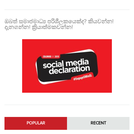
ඔබත් සමාජමාධ්‍ය පරිශීලකයෙක්ද? කියවන්න!
දැනගන්න! ක්‍රියාත්මකවන්න!
POPULAR
RECENT