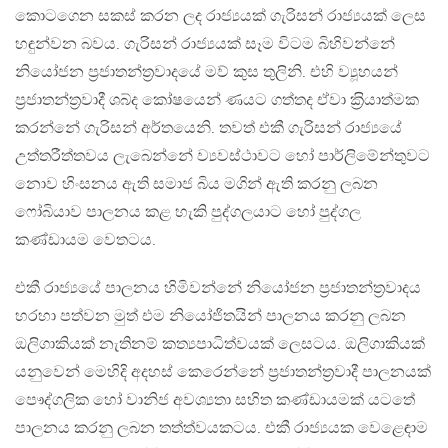
කොටගෙන සකස් කරන ලද රාජ්‍යයක් ගැරිසන් රාජ්‍යයක් ලෙස
හඳුන්වන බවය. ගැරිසන් රාජ්‍යයක් සෑම විටම බිහිවන්නේ
නියෝජන ප‍්‍රජාතන්ත‍්‍රවාදයේ මව් කුස තුලිනි. එහි ව්‍යූහයන්
ප‍්‍රජාතන්ත‍්‍රවාදී ශබ්ද කෝෂයෙන් ණයට ගත්තද ඒවා ක‍්‍රියාත්මක
කරන්නේ ගැරිසන් අර්තයෙනි. තවත් එකී ගැරිසන් රාජ්‍යයේ
උත්තරීත්තවය ලැබෙන්නේ ව්‍යවස්ථාවට හෝ පාර්ලිමේන්තුවට
නොව හිංසනය ඇති සමාජ බිය මගින් ඇති කරනු ලබන
ෆෝබියාව පාලනය කළ හැකි පුද්ගලයාට හෝ පුද්ගල
කණ්ඩායම වෙතටය.
එකී රාජ්‍යයේ පාලනය හිමිවන්නේ නියෝජන ප‍්‍රජාතන්ත‍්‍රවාදය
හරහා පත්වන මුත් එම නියෝජිතයින් පාලනය කරනු ලබන
ඔලිගාකියක් නැතිනම් කත්‍යපාධිත්වයක් ලෙසටය. ඔලිගාකියක්
යනුවෙන් මෙහිදි අදහස් කෙරෙන්නේ ප‍්‍රජාතන්ත‍්‍රවාදී පාලනයක්
පෞද්ගලික හෝ වානිජ අවශ්‍යතා සහිත කණ්ඩායමක් යටතේ
පාලනය කරනු ලබන තත්ත්වයකටය. එකී රාජ්‍යයක වෙළෙඳාම