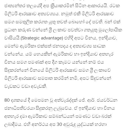
ජාත්‍යන්තර තලයේදී අප ක‍්‍රියාකරමින් සිටින ආකාරයයි. රටක
මිලිටරි ආරක්‍ෂාව අත්‍යවශ්‍යය. නමුත් එකී මිලිටරි ආරක්‍ෂාව
සමග සමතුලිත කරගත යුතු තවත් බොහෝ දේ පවති. බන් එක්
ප‍්‍රධාන කරුණ වන්නේ ශ‍්‍රී ලංකාව පවත්වා ගතයුතු මුලෝපායික
වාසියයි.(Strategic advantage) එහිදි අපට චීනය, ඉන්දියාව,
මෙන්ම ඇමරිකා එක්සත් ජනපදය ද අත්‍යාවශ්‍ය සාධක
වන්නේය. යම් හෙයකින් ඇමරිකාව හා ඉන්දියාව අතහැර
චීනය සමග පමණක් අප දීග කෑමට යන්නේ නම් එය
සිදුකරන්නේ චීනයේ මිලිටරි ආරක්‍ෂාව සමග ශ‍්‍රී ලංකාවේ
මිලිටරි ආරක්‍ෂාව සමපාත කරමින් නමි, අපට සිදුවන්නේ
වැඩකට වඩා අවැඩකි.
80 දශකයේ දී මෙපමන වූ අත්වැරැද්දක් ජේ. ආර්. ජයවර්ධන
ජනාධිපතිවරයා සිදුකරනු ලැබුවේය. ඒ ඉන්දියාව හා චීනය
අතහැර දමා ඇමරිකාව සම්බන්ධයන් පමණට වඩා බරක්
ලබාදීමය. එහි අනර්ථය අප 30 අවුරුදු යුද්ධයක් හරහා