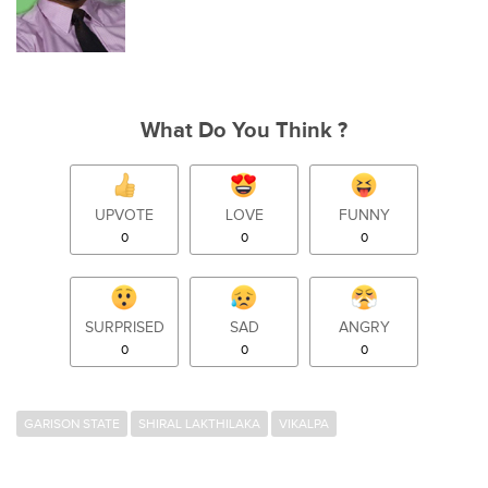
What Do You Think ?
UPVOTE
LOVE
FUNNY
0
0
0
SURPRISED
SAD
ANGRY
0
0
0
GARISON STATE
SHIRAL LAKTHILAKA
VIKALPA