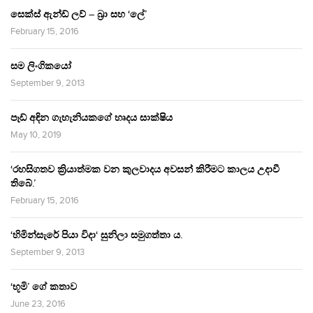
සෙක්ස් ඇන්ඩ් ලව් – බ්‍රා සහ ‘ලේ’
February 15, 2016
සම ලිංගිකයෝ
September 9, 2013
පෑඩ් අඳින ගැහැනියකගේ හෘදය සාක්ෂිය
May 10, 2019
‘රහසිගතව ක්‍රියාත්මක වන කුලවාදය අවසන් කිරීමට කාලය උදාවී
තිබේ.’
February 15, 2016
‘හිමින්සැරේ පියා විදා‘ සුනිලා සමුගත්තා ය.
September 9, 2013
‘භූමි’ ගේ කතාව
June 23, 2016