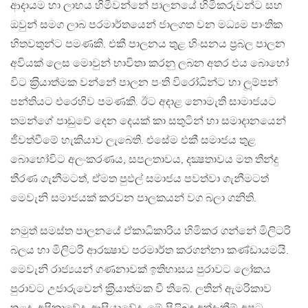
ආදායම හා ලාභය හිමිවන්නේ පාලනයේ හිමිකරුවන්ට සහ
ඔවුන් සමග ලාබ පරමාර්තයෙන් ජාලගත වන මධ්‍යම පාංතික
හිතවතුන්ට පමණකි. එකී පාලනය තුළ හිංසනය ප‍්‍රබල පාලන
අවියක් ලෙස මොවුන් භාවිතා කරනු ලබන අතර එය බොහෝ
විට ක‍්‍රියාත්මක වන්නේ පාලන පංති විරෝධින්ට හා ලූම්පන්
පන්තියට එරෙහිව පමණකි. ඊට අදාළ නොමැති සාමාජයට
තමන්ගේ පාඩුවේ දෙන දෙයක් කා සතුටින් හා සමාදානයෙන්
ජීවත්වීමේ හැකියාව ලැබෙති. එසේම එකී සමාජය තුළ
බොහෝවිට අලංකරණය, සපලතාවය, දක්‍ෂතාවය මත තීන්දු
තීරණ ගැනීමටත්, ඒමත පුඵල් සමාජය පවත්වා ගැනීමටත්
මෙවැනි සමාජයක් කරවන පාලකයන් වග බලා ගනිති.
නමුත් සමස්ත පාලනයේ ඒකාධිකාරිය හිමිකර ගන්නේ මිලිටරි
බලය හා මිලිටරි ආරක්‍ෂාව පරමාර්ත කරගන්නා කණ්ඩායමයි.
මෙවැනි රාජ්‍යයන් ගණනාවක් ඉතිහාසය පුරාවට ලෝකය
පුරාවට උජාරුවෙන් ක‍්‍රියාත්මක වී තිබේ. ලතින් ඇමරිකාව