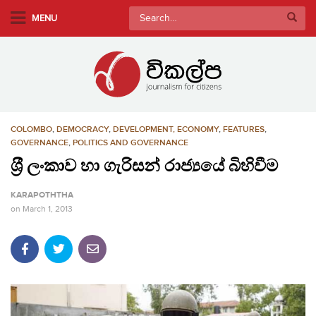
S
Search
MENU
k
for:
i
p
t
o
m
COLOMBO
,
DEMOCRACY
,
DEVELOPMENT, ECONOMY
,
FEATURES
,
a
GOVERNANCE
,
POLITICS AND GOVERNANCE
i
ශ‍්‍රී ලංකාව හා ගැරිසන් රාජ්‍යයේ බිහිවීම
n
c
KARAPOTHTHA
o
on
March 1, 2013
n
t
e
n
t