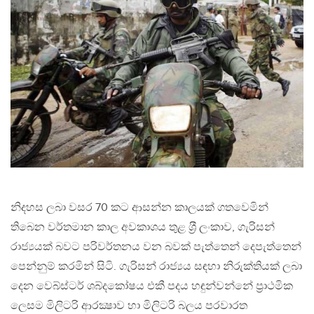
නිදහස ලබා වසර 70 කට ආසන්න කාලයක් ගතවෙමින්
තිබෙන වර්තමාන කාල අවකාශය තුළ ශ‍්‍රී ලංකාව, ගැරිසන්
රාජ්‍යයක් බවට පරිවර්තනය වන බවක් පැත්තෙන් දෙපැත්තෙන්
පෙන්නුම් කරමින් සිටි. ගැරිසන් රාජ්‍යය සඳහා නිරුක්තියක් ලබා
දෙන වෙබ්ස්ටර් ශබ්දකෝෂය එකී පදය හඳුන්වන්නේ ප‍්‍රාථමික
ලෙසම මිලිටරි ආරක්‍ෂාව හා මිලිටරි බලය පරවාරත