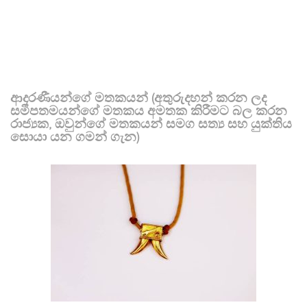
ආදරණීයන්ගේ මතකයන් (අතුරුදහන් කරන ලද
සමීපතමයන්ගේ මතකය අමතක කිරීමට බල කරන
රාජ්‍යක, ඔවුන්ගේ මතකයන් සමග සත්‍ය සහ යුක්තිය
සොයා යන ගමන් ගැන)