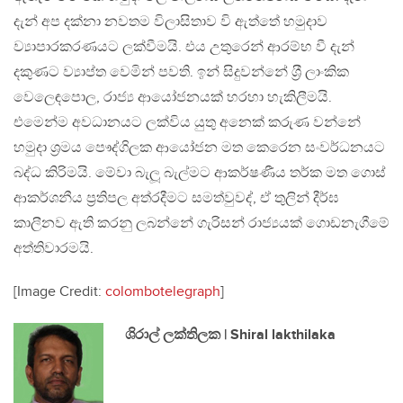
දැන් අප දක්නා නවතම විලාසිතාව වි ඇත්තේ හමුදාව
ව්‍යාපාරකරණයට ලක්වීමයි. එය උතුරෙන් ආරම්භ වී දැන්
දකුණට ව්‍යාප්ත වෙමින් පවති. ඉන් සිදුවන්නේ ශ‍්‍රී ලාංකික
වෙලෙඳපොල, රාජ්‍ය ආයෝජනයක් හරහා හැකිලීමයි.
එමෙන්ම අවධානයට ලක්විය යුතු අනෙක් කරුණ වන්නේ
හමුදා ශ‍්‍රමය පෞද්ගිලක ආයෝජන මත කෙරෙන සංවර්ධනයට
බද්ධ කිරිමයි. මේවා බැලූ බැල්මට ආකර්ෂණීය තර්ක මත ගොස්
ආකර්ශනීය ප‍්‍රතිපල අත්රදීමට සමත්වුවද්‍, ඒ තුලින් දීර්ඝ
කාලීනව ඇති කරනු ලබන්නේ ගැරිසන් රාජ්‍යයක් ගොඩනැගීමේ
අත්තිවාරමයි.
[Image Credit:
colombotelegraph
]
ශිරාල් ලක්තිලක | Shiral lakthilaka