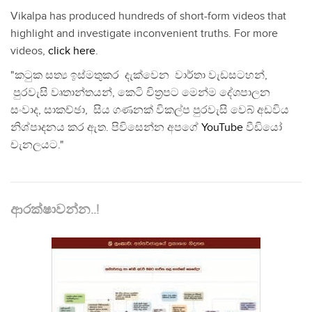
Vikalpa has produced hundreds of short-form videos that
highlight and investigate inconvenient truths. For more
videos,
click here
.
"කටුක සත්‍ය ඉස්මතුකර දැක්වෙන වාර්තා වැඩසටහන්,
පුරවැසි වෘතාන්තයන්, කෙටි චිත්‍රපට මෙන්ම දේශපාලන
සංවාද, සාකච්ඡා, සිය ගණනක් විකල්ප පුරවැසි වෙබ් අඩවිය
නිශ්පාදනය කර ඇත. පිවිසෙන්න අපගේ
YouTube
වීඩියෝ
චැනලයට."
ආරක්ෂාවන්න..!