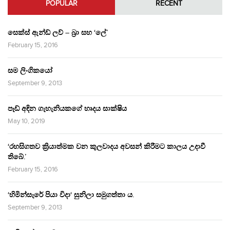
POPULAR
RECENT
සෙක්ස් ඇන්ඩ් ලව් – බ්‍රා සහ ‘ලේ’
February 15, 2016
සම ලිංගිකයෝ
September 9, 2013
පෑඩ් අඳින ගැහැනියකගේ හෘදය සාක්ෂිය
May 10, 2019
‘රහසිගතව ක්‍රියාත්මක වන කුලවාදය අවසන් කිරීමට කාලය උදාවී
තිබේ.’
February 15, 2016
‘හිමින්සැරේ පියා විදා‘ සුනිලා සමුගත්තා ය.
September 9, 2013