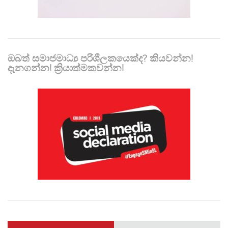
ඔබත් සමාජමාධ්‍ය පරිශීලකයෙක්ද? කියවන්න!
දැනගන්න! ක්‍රියාත්මකවන්න!