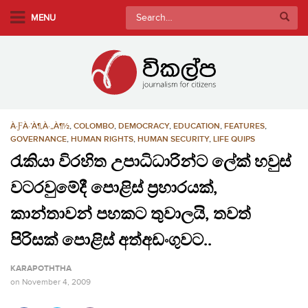
S
Search
MENU
k
for:
i
p
t
o
m
À·ƑÀ·’À¶‚À·„À¶½
,
COLOMBO
,
DEMOCRACY
,
EDUCATION
,
FEATURES
,
a
GOVERNANCE
,
HUMAN RIGHTS
,
HUMAN SECURITY
,
LIFE QUIPS
i
රැකියා විරහිත උපාධිධාරින්ට ලේක් හවුස්
n
c
වටරවුමේදී පොළිස් ප්‍රහාරයක්,
o
කාන්තාවන් පහකට තුවාලයි, තවත්
n
t
පිරිසක් පොළිස් අත්අඩංගුවට..
e
n
KARAPOTHTHA
t
on
November 4, 2009