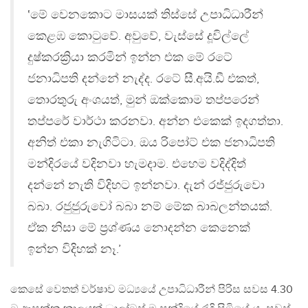
‛මේ වෙනකොට මාසයක් තිස්සේ උපාධිධාරීන්
කෙළඹ කොටුවේ. අවුවේ, වැස්සේ දූවිල්ලේ
දුෂ්කරක්‍රියා කරමින් ඉන්න එක මේ රටේ
ජනාධිපති දන්නේ නැද්ද. රටේ සී.අයි.ඩී එකත්,
තොරතුරු අංශයත්, මුන් ඔක්කොම තප්පරෙන්
තප්පරේ වාර්ථා කරනවා. අන්න එකෙක් ඉදගත්තා.
අනිත් එකා නැගිටිටා. ඔය රිපෝට් එක ජනාධිපති
මන්දිරයේ වදිනවා හැමදාම. එහෙම වදිද්දිත්
දන්නේ නැති විදිහට ඉන්නවා. දැන් රජ්ජුරුවො
බබා. රජුජුරුවෝ බබා නම් මේක බාබලන්තයක්.
ඒක නිසා මේ ප්‍රශ්ණය නොදන්න කෙනෙක්
ඉන්න විදිහක් නෑ.’
කෙසේ වෙතත් වර්ෂාව මධ්‍යයේ උපාධිධාරීන් පිරිස සවස 4.30