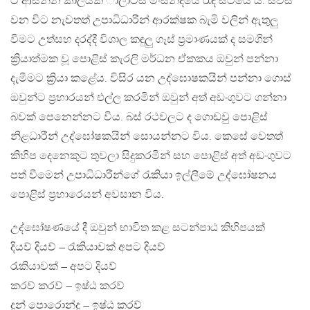
ට ආසන්න කාලයක් ාලා්ටස් මංසන්දියේ රැඳි සිටියේ ය. සවස්
වන විට නැවතත් උපාධිධාරීන් ආරක්ෂක බැමි වලින් ඇතුලු
වීමට උත්සහ දරද්දී විශාල කඳුලු ගෑස් ප්‍රමාණයක් ද සමගින්
ක්‍රියාත්මක වූ පොළිස් කැරලි මර්ධන ඒකකය ඔවුන් පන්නා
දැමීමට ක්‍රියා කළේය. විසිර යන උද්ඝොෂකයින් පන්නා ගොස්
ඔවුන්ට ප්‍රහාරයන් එල්ල කරමින් ඔවුන් අත් අඩංගුවට ගන්නා
බවක් පෙනෙන්නට විය. බස් රථවලට ද ගොඩවු පොළිස්
නිළධාරීන් උද්ඝෝෂකයින් සොයන්නට විය. කෙසේ වෙතත්
කිහිප දෙනෙකුට තුවලා සිදුකරමින් සහ පොළිස් අත් අඩංගුවට
පත් වීමෙන් උපාධිධාරීන්ගේ රැකියා ඉල්ලීමේ උද්ඝෝෂනය
පොළිස් ප්‍රහාර‍ෙයන් අවසාන විය.
උද්ඝෝෂණයේ දී ඔවුන් භාවිත කළ සටන්පාඨ කිහිපයක්
දියව් දියව් – රැකියාවක් අපට දියව්
රැකියාවක් – අපට දියව්
කරව් කරව් – ඉෂ්ඨ කරව්
දුන් පොරොන්දු – ඉෂ්ඨ කරව්