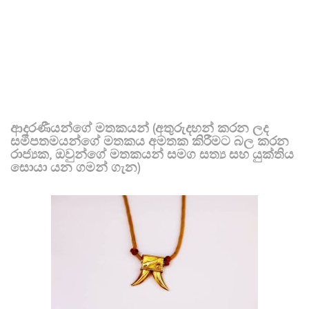
ආදරණීයන්ගේ මතකයන් (අතුරුදහන් කරන ලද
සමීපතමයන්ගේ මතකය අමතක කිරීමට බල කරන
රාජ්‍යක, ඔවුන්ගේ මතකයන් සමග සත්‍ය සහ යුක්තිය
සොයා යන ගමන් ගැන)