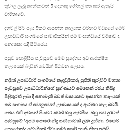
තුවාල ලැබූ කාන්තාවන් 5 දෙනකු රෝහල් ගත කර ඇතැයි
වාර්තාවේ.
දහවල් සිට පැය 5කට ආසන්න කාලයක් වර්ෂාව මධ්‍යයේ මෙම
උපාධිධාරී සංගමයේ සාමාජිකයින් එම මංසන්ධියේ වර්ෂාව ද
නොතකා රැදී සිටියේය.
පසුව පොළිසිය පැවසූවේ මෙම ප්‍රදේශය අධි ආරක්ෂිත
කලාපයක් බැවින් මෙයින් පිටවන ලෙසය.
නමුත් උපාධිධාරි සංගමයේ කැඳවුම්කරු සුජිති කුරුවිට මහතා
පැවසූවේ උපාධිධාරීන්ගේ ප්‍රශ්ණයට මෙතෙක් රජය කිසිදු
පිළිතුරක් ලබා දී නොමැති බවත් මාසයකට ආසන්න කාලයක්
තම සංගමය ඒ වෙනුවෙන් උපවාසයක් ද ආරම්භ කල බවයි.
මෙය එහි අවසන් පියවර බවත් ඔහු පැවසීය. ඔහු තව දුරටත්
පැවසූවේ ‛අපට පොරොන්දු ගණනාවක් ලබා දුන්නා. එහෙම
පොරොන්දු ලබා දීලත් ඒවා ඉෂ්ඨ කරේ නැති නිසා තමයි