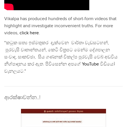
Vikalpa has produced hundreds of short-form videos that
highlight and investigate inconvenient truths. For more
videos,
click here
.
"කටුක සත්‍ය ඉස්මතුකර දැක්වෙන වාර්තා වැඩසටහන්,
පුරවැසි වෘතාන්තයන්, කෙටි චිත්‍රපට මෙන්ම දේශපාලන
සංවාද, සාකච්ඡා, සිය ගණනක් විකල්ප පුරවැසි වෙබ් අඩවිය
නිශ්පාදනය කර ඇත. පිවිසෙන්න අපගේ
YouTube
වීඩියෝ
චැනලයට."
ආරක්ෂාවන්න..!