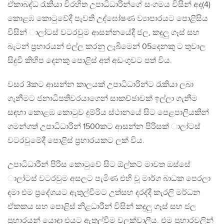
ඒකාබද්ධ රැකියා විරහිත උපාධිධාරින්ගේ සංගමය විසින් අද(4)
කොළඹ කොටුවේදී පැවති උද්ඝෝෂණ ව්‍යාපාරයට පොළීසිය
විසින් ාලා්ටස් වටරවුම ආසන්නයේදී ජල, කදුලු ගෑස් සහ
බැටන් ප්‍රහාරයන් එල්ල කරනු ලෑබීමෙන් 05දෙනකු ට තුවාල
සිදුවී කිහිප දෙනකු පොළිස් අත් අඩංගුවට පත් විය.
වසර 3කට ආසන්න කාලයක් උපාධිධාරින්ට රැකියා ලබා
ගැනීමට ජනාධිපතිවරයාගෙන් සාකච්ඡාවක් ඉල්ලා ගැනීම
සඳහා කොළඹ කොටුව දුම්රිය ස්ථානයේ සිට පෙළපාලියකින්
ගමන්ගත් උපාධිධාරින් 1500කට ආසන්න පිරිසක් ාලා්ටස්
වටරවුමේදී පොළිස් ප්‍රහාරයකට ලක් විය.
උපාධිධාරීන් පිරිස කොටුවේ සිට ඕල්කට් මාවත ඔස්සේ
ාලා්ටස් වටරවුම අසලට පැමිණ එහි වූ මාර්ග බාධක පෙරලා
දමා එම ප්‍රදේශයට ඇතුල්වීමට උත්සහ දරද්දී කැරලි මර්ධන
ඒකකය සහ පොළිස් නිළධාරීන් විසින් කදුලු ගෑස් සහ ජල
ප්‍රහාරයන් යොදා එයට ඇතුල්වීම වලක්වාලීය. එම ප්‍රහාරවලින්