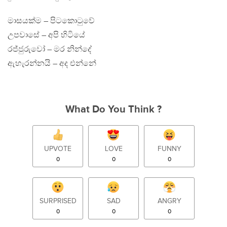
මාසයක්ම – පිටකොටුවේ
උපවාසේ – අපි හිටියේ
රජ්ජුරුවෝ – මර නින්දේ
ඇහැරන්නයි – අද එන්නේ
What Do You Think ?
UPVOTE
LOVE
FUNNY
0
0
0
SURPRISED
SAD
ANGRY
0
0
0