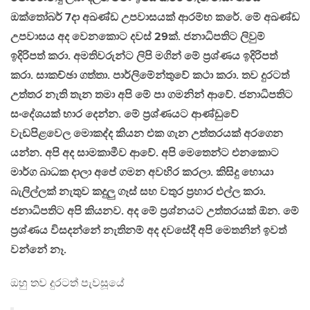
ඔක්තෝබර් 7දා අඛණ්ඩ උපවාසයක් ආරම්භ කරේ. මේ අඛණ්ඩ
උපවාසය අද වෙනකොට දවස් 29ක්. ජනාධිපතිට ලිවුම්
ඉදිරිපත් කරා. අමතිවරුන්ට ලිපි මගින් මේ ප්‍රශ්ණය ඉදිරිපත්
කරා. සාකච්ඡා ගත්තා. පාර්ලිමේන්තුවේ කථා කරා. තව දුරටත්
උත්තර නැති තැන තමා අපි මේ පා ගමනින් ආවේ. ජනාධිපතිට
සංදේශයක් භාර දෙන්න. මේ ප්‍රශ්ණයට ආණ්ඩුවේ
වැඩපිළවෙල මොකද්ද කියන එක ගැන උත්තරයක් අරගෙන
යන්න. අපි අද සාමකාමීව ආවේ. අපි මෙතෙන්ට එනකොට
මාර්ග බාධක දාලා අපේ ගමන අවහිර කරලා. කිසිදු හොයා
බැලිල්ලක් නැතුව කදුලු ගෑස් සහ වතුර ප්‍රහාර එල්ල කරා.
ජනාධිපතිට අපි කියනව. අද මේ ප්‍රශ්නයට උත්තරයක් ඕන. මේ
ප්‍රශ්ණය විසදන්නේ නැතිනම් අද දවසේදී අපි මෙතනින් ඉවත්
වන්නේ නෑ.
ඔහු තව දුරටත් පැවසූයේ