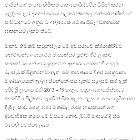
ජාතීන් ගේ මානව හිමිකම් කොමසාරිස්වරිය විසින් කරන
ඉල්ලීම්වලට ද අපේ සහාය පළකරන්නෙමු. එක්සත් ජාතීන්ගේ
සංවිධානයට අනුව ම 40,000ක පමණ සිවිල් ජනතාවක්
ඝාතනයට ලක්වී තිබේ.
මානව හිමිකම් කවුන්සිලය මේ අවස්ථාවේ කි‍්‍රයාකිරීමට
තෝරාගන්නා ආකාරය ජාත්‍යන්තර ප‍්‍රජාව ශී‍්‍ර ලංකාව
සම්බන්ධයෙන් කටයුතු කරන ආකාරය කෙරෙහි ගැඹුරු
බලපෑමක් සිදුකරනවා ඇත. මේ කාරණයේ දී අප පොදුරාජ්‍ය
මණ්ඩලයෙන් ඉල්ලා සිටින්නේ එය දැනට සැලසුම් කර ඇති
පරිදි ශ‍්‍රී ලංකාව එහි 2013 – 15 කාලය සඳහා සභාපතිත්වයට
නම්කිරීම පිළිබඳව ගැඹුරින් සිතාබලන ලෙස ය. මෙම භූමිකාවේ
දී ශ‍්‍රී ලංකාව පොදු රාජ්‍ය මණ්ඩල රාජ්‍ය නායකයන් ගේ
ද්විවාර්ෂික හමුව මේ වසරේ නොවැම්බර් මාසයේ දී සිය
රටෙහි පවත්වනු ඇත.