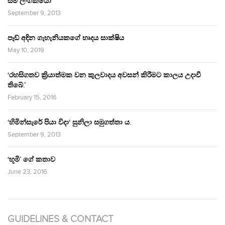
සම ලිංගිකයෝ
September 9, 2013
පෑඩ් අඳින ගැහැනියකගේ හෘදය සාක්ෂිය
May 10, 2019
‘රහසිගතව ක්‍රියාත්මක වන කුලවාදය අවසන් කිරීමට කාලය උදාවී
තිබේ.’
February 15, 2016
‘හිමින්සැරේ පියා විදා‘ සුනිලා සමුගත්තා ය.
September 9, 2013
‘භූමි’ ගේ කතාව
June 23, 2016
GUIDELINES & CONTACT