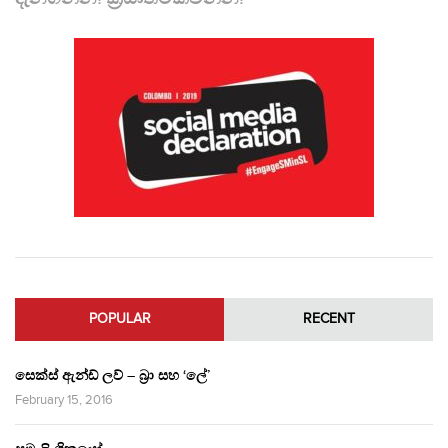
POPULAR
RECENT
සෙක්ස් ඇන්ඩ් ලව් – බ්‍රා සහ ‘ලේ’
February 15, 2016