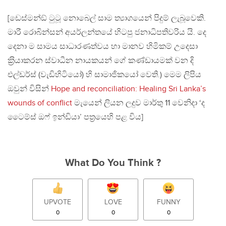
[ඩෙස්මන්ඞ් ටුටූ නොබෙල් සාම ත්‍යාගයෙන් පිදුම් ලැබූවෙකි.
මාරී රොබින්සන් අයර්ලන්තයේ හිටපු ජනාධිපතිවරිය යි. දෙ
දෙනා ම සාමය සාධාරණත්වය හා මානව හිමිකම් උදෙසා
ක‍්‍රියාකරන ස්වාධීන නායකයන් ගේ කණ්ඩායමක් වන දි
එල්ඩර්ස් (වැඩිහිටියෝ) හි සාමාජිකයෝ වෙති.) මෙම ලිපිය
ඔවුන් විසින්
Hope and reconciliation: Healing Sri Lanka’s
wounds of conflict
මැයෙන් ලියන ලදුව මාර්තු 11 වෙනිදා ‘ද
ටෛම්ස් ඔෆ් ඉන්ඩියා’ පත්‍රයෙහි පළ විය]
What Do You Think ?
UPVOTE
LOVE
FUNNY
0
0
0