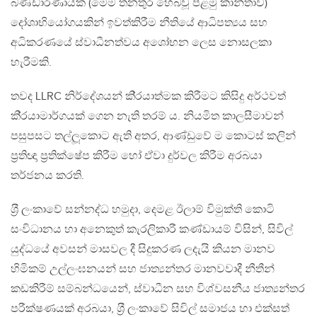
බණ්ඩාරණායක (මෙම තනතුර හෙබවූ පළමු කාන්තාව)
දෝශාභියෝගයකින් ඉවත්කිරීම නීතියේ ආධිපත්‍යය සහ
අධිකරණයේ ස්වාධීනත්වය අශෝභන ලෙස නොසලකා
හැරීමකි.
තවද LLRC නිර්දේශයන් කි‍්‍රයාත්මක කිරීමට කිසිදු අර්ථවත්
කි‍්‍රයාමාර්ගයක් ගෙන නැති තරම් ය. නියමිත කාලසීමාවන්
පසුපසට තල්ලූකොට ඇති අතර, ආණ්ඩුවේ ම කොටස් කලින්
ප‍්‍රතිඥා ප‍්‍රතික්ෂේප කිරීම හෝ ඒවා දුර්වල කිරීම අරබයා
තර්ජනය කරති.
ශ‍්‍රී ලංකාවේ සන්නද්ධ හමුදා, දෙමළ ඊලාම් විමුක්ති කොටි
සංවිධානය හා අනෙකුත් කැරලිකාරී කණ්ඩායම් විසින්, සිවිල්
යුද්ධයේ අවසන් මාසවල දී සිදුකරණ ලදැයි කියන මානව
හිමිකම් උල්ලංඝනයන් සහ ජාත්‍යන්තර මානවවාදී නීතීන්
කඩකිරීම් සම්බන්ධයෙන්, ස්වාධීන සහ විශ්වසනීය ජාත්‍යන්තර
පරීක්ෂණයක් අරබයා, ශ‍්‍රී ලංකාවේ සිවිල් සමාජය හා එක්සත්