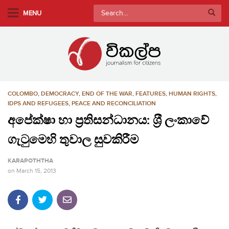
S
Search
MENU
k
for:
i
p
t
o
m
COLOMBO
,
DEMOCRACY
,
END OF THE WAR
,
FEATURES
,
HUMAN RIGHTS
,
a
IDPS AND REFUGEES
,
PEACE AND RECONCILIATION
i
අපේක්ෂා හා ප‍්‍රතිසන්ධානය: ශ‍්‍රී ලංකාවේ
n
c
ගැටුමෙහි තුවාල සුවකිරීම
o
n
KARAPOTHTHA
t
on
March 15, 2013
e
n
t