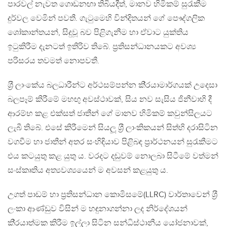
පාරවල් නැවත ගොඩනඟා තිබියදීත්, මානව හිමිකම් සුරැකීම
දුර්වල වෙමින් පවතී. ගැටුමෙහි වින්දිතයන් ගේ පෞද්ගලික
ශෝකාන්තයන්, සිදුවූ බව පිළිගැනීම හා ඒවාට යුක්තිය
ඉටුකිරීම දැනටත් ඉතිරිව තිබේ. ප‍්‍රතිසන්ධානයකට අවශ්‍ය
පරිසරය තවමත් නොපවතී.
ශ‍්‍රී ලාංකේය බලධාරීන්ට අර්ථසම්පන්න කි‍්‍රයාමාර්ගයක් උදෙසා
බලපෑම් කිරීමේ මහඟු අවස්ථාවක්, සිය නව සැසිය ජිනීවාහි දී
ආරම්භ කළ එක්සත් ජාතීන් ගේ මානව හිමිකම් කවුන්සිලයට
ලැබී තිබේ. එසේ කිරීමෙන් සියලූ ශ‍්‍රී ලාංකිකයන් සිත්හි දරාසිටින
වගවීම හා ජාතීන් අතර සංහිඳියාව පිළිබඳ ප‍්‍රාර්ථනයන් සුරැකීමට
එය කටයුතු කළ යුතු ය. වරදට දඬුවම් නොලබා සිටීමේ වත්මන්
සංස්කෘතිය අත්‍යවශ්‍යයෙන් ම අවසන් කළයුතු ය.
උගත් පාඩම් හා ප‍්‍රතිසන්ධාන කොමිසමේ(LLRC) වාර්තාවෙන් ශ‍්‍රී
ලංකා ආණ්ඩුව විසින් ම හඳුනාගන්නා ලද නිර්දේශයන්
කි‍්‍රයාත්මක කිරීම ඉල්ලා සිටින සන්ධිස්ථානීය යෝජනාවක්,