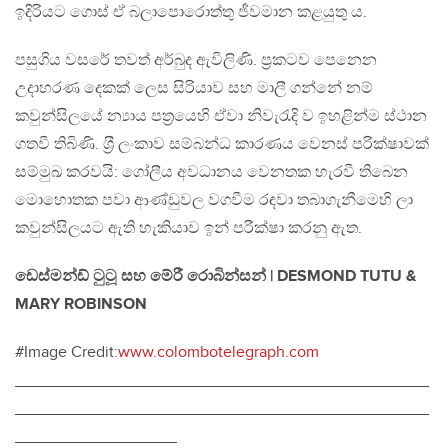
ඉදිරියට ගොස් ඒ බලාපොරොත්තු ජීවමාන කළයුතු ය.
පසුගිය වසරේ තවත් අර්බුද ඇවිලිණි. ප‍්‍රකටව පෙනෙන
උදාහරණ දෙකක් ලෙස සිරියාව සහ මාලී ගන්නේ නම්
කවුන්සිලයේ න්‍යාය පත‍්‍රයෙහි ඒවා නිවැරැදි ව ඉහළින්ම ස්ථාන
ගතවී තිබිණි. ශ‍්‍රී ලංකාව සම්බන්ධ කාරණය වෙනස් පරික්ෂාවක්
සම්මුඛ කරවයි: ගෝලීය අවධානය වෙනතක හැරවී තිබෙන
මොහොතක පවා ආණ්ඩුවල වගවීම රඳවා තබාගැනීමෙහි ලා
කවුන්සිලයට ඇති හැකියාව ඉන් පරීක්ෂා කරනු ඇත.
ඩෙස්මන්ඩ් ටුටූ සහ මේරී රොබින්සන් | DESMOND TUTU &
MARY ROBINSON
#Image Credit:
www.colombotelegraph.com
______________________________________________
______________________________________________
__________________