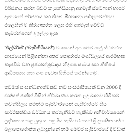
තත්ත්වයේ යහපත් වර්ධනයක් සිදුනොවුවහොත් මෙම සමුළුව
වර්ජනය කරන බවට කැනේඩියානු අගමැති ස්ටෙෆාන් හාපර්
දැනටමත් තර්ජනය කර තිබේ. බි‍්‍රතාන්‍ය පාර්ලිමේන්තුව
එලෙසින් ම කි‍්‍රයාකරන ලෙස එහි අගමැති ඩේවිඞ්
කැමරන්ගෙන් ද ඉල්ලා ඇත.
’එල්ඩර්ස්’ (‘වැඩිහිටියන්’)
වශයෙන් අප මෙම ඍජු ස්ථාවරය
සාදරයෙන් පිළිගන්නා අතර පොදුරාජ්‍ය මණ්ඩලයේ ආරම්භක
කැපවීම් වන ප‍්‍රජාතන්ත‍්‍රවාදය නිදහස සාමය සහ නීතියේ
ආධිපත්‍යය යන අංග නැවත සිහිපත් කරන්නෙමු.
තවමත් සංසන්ධනාත්මකව නව සංස්ථාපිතයක් වන 2006 දී
එක්සත් ජාතීන් විසින් නිර්මාණය කරන ලද මානව හිමිකම්
කවුන්සිලය තමන්ට සැසිවාරයෙන් සැසිවාරයට සිය
සාර්ථකත්වය වර්ධනය කරගැනීමට හැකිබව අනිවාර්යයෙන්
ප‍්‍රදර්ශනය කළ යුතු ය. පසුගිය සැසිවාරයෙන් ශ‍්‍රී ලාංකිකයන්ට
බලාපොරොත්ත ලබාදුන්නේ නම් මෙවර සැසිවාරයේ දී වඩාත්