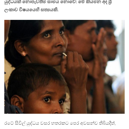
යුද්ධයක් නොපැවතීම සාමය නොවේ: මේ කියමන අද ශ‍්‍රී
ලංකාව විෂයයෙහි සත්‍යයකි.
රටේ සිවිල් යුද්ධය වසර හතරකට පෙර අවසන්ව තිබියදීත්,