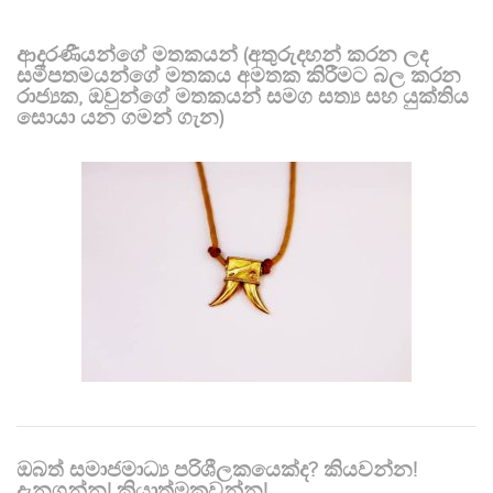
ආදරණීයන්ගේ මතකයන් (අතුරුදහන් කරන ලද
සමීපතමයන්ගේ මතකය අමතක කිරීමට බල කරන
රාජ්‍යක, ඔවුන්ගේ මතකයන් සමග සත්‍ය සහ යුක්තිය
සොයා යන ගමන් ගැන)
ඔබත් සමාජමාධ්‍ය පරිශීලකයෙක්ද? කියවන්න!
දැනගන්න! ක්‍රියාත්මකවන්න!