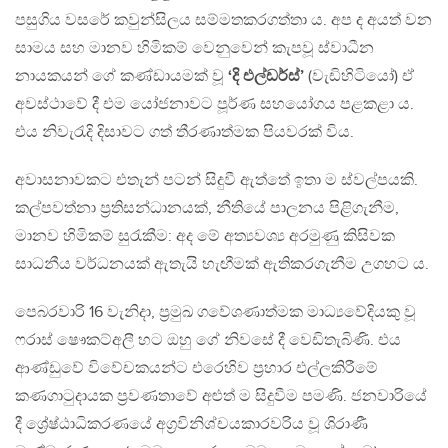
පසුගිය වසරේ කවුන්සිලය සම්මතකරගත්තා ය. අප ද අයත් වන
සාමය සහ මානව හිමිකම් වෙනුවෙන් කැපවූ ස්වාධීන
නායකයන් ගේ කණ්ඩායමක් වූ
‘දි එල්ඩර්ස්’
(වැඩිහිටියෝ) ඒ
අවස්ථාවේ දී එම යෝජනාවට පූර්ණ සහයෝගය පළකළා ය.
එය නිවැරැදි දිසාවට ගත් තීරණාත්මක පියවරක් විය.
අවාසනාවකට එතැන් පටන් සිදුවී ඇත්තේ ඉතා ම ස්වල්පයකි.
කල්පවත්නා ප‍්‍රතිසන්ධානයක්, නීතියේ පාලනය පිළිගැනීම,
මානව හිමිකම් සුරැකීම: අද මේ අත්‍යවශ්‍ය අරමුණු කිසිවක
සාධනීය වර්ධනයක් ඇතැයි හැඟීමක් ඇතිකරගැනීම උගහට ය.
පෙබරවාරි 16 වැනිදා, ප‍්‍රමුඛ ගවේශණාත්මක මාධ්‍යවේදියකු වූ
ෆරාස් ෂෞකට්අලී හට ඔහු ගේ නිවසේ දී වෙඩිතැබිණි. එය
ආණ්ඩුවේ විවේචකයන්ට එරෙහිව ප‍්‍රහාර එල්ලකිරීමේ
කණගාටුදායක ප‍්‍රවණතාවේ අළුත් ම සිදුවීම පමණි. ජනවාරියේ
දී ශ්‍රේෂ්ඨාධිකරණයේ අග‍්‍රවිනිශ්චයකාරවරිය වූ ශිරාණී