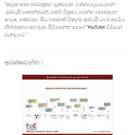
"කටුක සත්‍ය ඉස්මතුකර දැක්වෙන වාර්තා වැඩසටහන්,
පුරවැසි වෘතාන්තයන්, කෙටි චිත්‍රපට මෙන්ම දේශපාලන
සංවාද, සාකච්ඡා, සිය ගණනක් විකල්ප පුරවැසි වෙබ් අඩවිය
නිශ්පාදනය කර ඇත. පිවිසෙන්න අපගේ
YouTube
වීඩියෝ
චැනලයට."
ආරක්ෂාවන්න..!