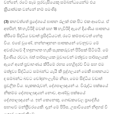
වන්නේ, රටේ සෑම පුරවැසියෙකු සම්බන්ධයෙන්ම එය
ක‍්‍රියාත්මක වන්නේ නම් පමණි).
(3)
කහවත්තේ ප‍්‍රදේශයේ ඝාතන රැලක් එක පිට එක ආවේය. ඒ
අතරින්, 51 හැවිරිදි මවක් සහ 18 හැවිරිදි ඇගේ දියණිය ඝාතනය
කිරීමේ සිද්ධිය වඩාත් ප‍්‍රසිද්ධියටත්, රටේ කම්පාවටත් හේතු
විය. එසේ වුණේ, නන්නාඳුනන ඝාතකයන් වෙනුවට මේ
අවස්ථාවේ දී හඳුනාගත හැකි සැකකරුවන් පිරිසක් සිටීමයි. මේ
දියණිය රවටා, බත් පාර්සලයක මුවාවෙන් මත්ද්‍රව්‍ය පාර්සලයක්
ඇගේ අතේ ප‍්‍රවාහණය කිරීමේ රහස හෙළිදරව් වීම සහ එම
මත්ද්‍රව්‍ය සිද්ධියට සම්බන්ධ යැයි කී පුද්ගලයන් මෙකී ඝාතනයට
ද සම්බන්ධ බවට චෝදනා ලැබීම නිසා, මෙම සිද්ධිය වඩාත්
ප‍්‍රචලිත විය. සැකකරුවන්, දේශපාලඥයන් ය. විරුද්ධ පක්ෂයේ
නිකම්ම දේශපාලඥයන් නොව, ආණ්ඩු පක්ෂයේ
දේශපාලඥයන් ය. ඉන් කෙනෙකු, ගොඩකවෙල ප‍්‍රාදේශීය
සභාවේ මන්ත‍්‍රීවරයෙකි. දැන් මේ පිරිස, උසාවියෙන් නිදහස් වී