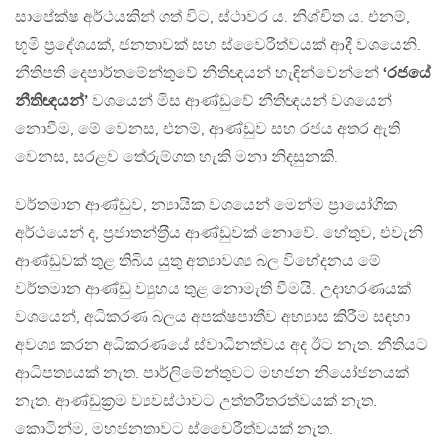
සාපේක්ෂ අර්ථයකින් ගත් විට, ස්ථාවර ය. නිශ්චිත ය. එනම්,
භූමි ප‍්‍රදේශයක්, ජනතාවක් සහ ස්වෛරීත්වයක් ආදී වශයෙනි.
නීතිපති දෙපාර්තමේන්තුවේ නීතිඥයන් හැඳින්වෙන්නේ
‘රජයේ
නීතිඥයන්’
වශයෙන් මිස ආණ්ඩුවේ නීතිඥයන් වශයෙන්
නොවීම, මේ වෙනස, එනම්, ආණ්ඩුව සහ රජය අතර ඇති
වෙනස, සරළව තේරුම්ගත හැකි මනා නිදසුනකි.
වර්තමාන ආණ්ඩුව, න්‍යායික වශයෙන් මෙන්ම ප‍්‍රායෝගික
අර්ථයෙන් ද, ප‍්‍රජාතන්ත‍්‍රීය ආණ්ඩුවක් නොවේ. හේතුව, එවැනි
ආණ්ඩුවක් තුළ තිබිය යුතු අත්‍යාවශ්‍ය බල විභේදනය මේ
වර්තමාන ආණ්ඩු ව්‍යුහය තුළ නොමැති වීමයි. උදාහරණයක්
වශයෙන්, අධිකරණ බලය අපක්ෂපාතීව අභ්‍යාස කිරීම සඳහා
අවශ්‍ය කරන අධිකරණයේ ස්වාධීනත්වය අද ඊට නැත. නීතියට
ආධිපත්‍යයක් නැත. පාර්ලිමේන්තුවට මහජන නියෝජනයක්
නැත. ආණ්ඩුක‍්‍රම ව්‍යවස්ථාවට උත්තරීතරත්වයක් නැත.
කොටින්ම, මහජනතාවට ස්වෛරීත්වයක් නැත.