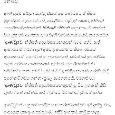
නොවේ.
ආණ්ඩුවේ මර්දන යාන්ත‍්‍රණයේ මේ කොටසට නීතිමය
මුහුණුවර සැපයෙන්නේ, පොලීසිය හැරුණු කොට, නීතිපති
දෙපාර්තමේන්තුවෙනි.
‘රජයේ’
නීතිපති දෙපාර්තමේන්තුවක්
විය යුතු එම ආයතනය, 18 වැනි ව්‍යවස්ථා සංශෝධනයත් සමග
‘ආණ්ඩුවේ’
නීතිපති දෙපාර්තමේන්තුවක් බවට පත්ව ඇති
ආකාරය ඒ හරහා දැන් අපට දැකගන්නට තිබේ. රජයේ
ආයතනයක් යනු මහජන ආයතනයකි. සමාජයේ සුභසිද්ධිය
සඳහා පවතින ආයතනයකි. නීතිපති දෙපාර්තමේන්තුව
සම්බන්ධයෙන් ගත් විට, ඊටත් වඩා, නීතිය හා සාමය රැකීමේ දී
පුරෝගාමීත්වය ගන්නා ප‍්‍රබල ආයතනයකි. එහෙත් එය
‘ආණ්ඩුවේ’
නීතිපති දෙපාර්තමේන්තුවක් වූ විට ඉහත කී කිසි
ගුණාංගයක් ආරක්ෂා කර ගැනීමට ඊට නොහැකි වන්නේය.
ආණ්ඩුවක් යනු තාවකාලික භාරකාරත්වයක් බව අපි දනිමු. එය,
රාජ්‍යයක එක් අංගයක් පමණි. ඉතිරි අංග තාවකාලික නැත,