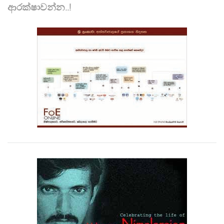
ආරක්ෂාවන්න..!