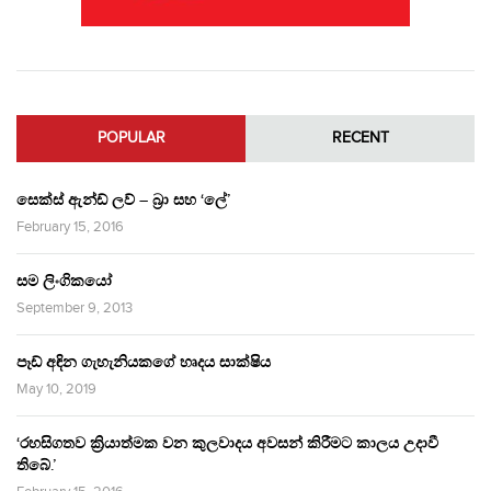
POPULAR
RECENT
සෙක්ස් ඇන්ඩ් ලව් – බ්‍රා සහ ‘ලේ’
February 15, 2016
සම ලිංගිකයෝ
September 9, 2013
පෑඩ් අඳින ගැහැනියකගේ හෘදය සාක්ෂිය
May 10, 2019
‘රහසිගතව ක්‍රියාත්මක වන කුලවාදය අවසන් කිරීමට කාලය උදාවී
තිබේ.’