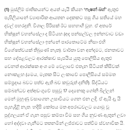
(1)
මුස්ලිම් ජාතිකයන්ට අයත් යැයි කියන
‘ෆැෂන් බග්’
ඇතුළු
පැපිලියානේ ව්‍යාපාරික ආයතන දෙකකට පසු ගිය සතියේ මහ
දවල් පහරදුනි. විශාල පිරිසක් ඊට සහභාගී වූහ. ඒ අතරේ
භික්ෂූන් වහන්සේලා ද සිටියහ.(අද පන්සල්වල ඉන්නවාට වඩා
භික්ෂූන් වහන්සේලා ඉන්නේ පාරතොටේම නිසා එහි
විශේෂත්වයක් තිබුණේ නැත). වාර්තා වන අන්දමට, ජනතාවට
සහ දේපළවලට ආරක්ෂාව සැපයිය යුතු පොලීසිය ඇතුළු
වෙනත් ආරක්ෂක අංශ මේ වෙලාවේ එතැන සිටියත් කිසිවක්
නොකළහ.(මෙය, මෑතක සිට ලංකාවේ පොලීසියේ සම්මත
සම්ප‍්‍රදාය බවට පත්ව ඇති බව කවුරුත් දනිති). සිද්ධියට
සම්බන්ධව අත්අඩංගුවේ පසුවූ 17 දෙනෙකු ගෝනි බිල්ලන්
මෙන් මුහුණු වසාගෙන උසාවියට ගෙන එන ලදි. ඒ ඇයි දැ යි
පැහැදිළි නැත. හදිසි කෝපය මත අපරාධවලට යොමු වූ
පුද්ගලයන් ඒ ගැන පසුව කම්පා වීම සහ ගිය නුවණ ඇතුන් ලවා
හෝ අද්දවා ගැනීමට තතනමින් ලජ්ජාවට පත්වීම ස්වභාවික යි.