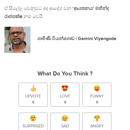
ඒ සියල්ල වෙනුවට අද ආදේශ වන
‘ආයතනය’ මහින්ද
රාජපක්ෂ
නම් වෙයි.
ගාමිණී වියන්ගොඩ | Gamini Viyangoda
What Do You Think ?
UPVOTE
LOVE
FUNNY
0
0
0
SURPRISED
SAD
ANGRY