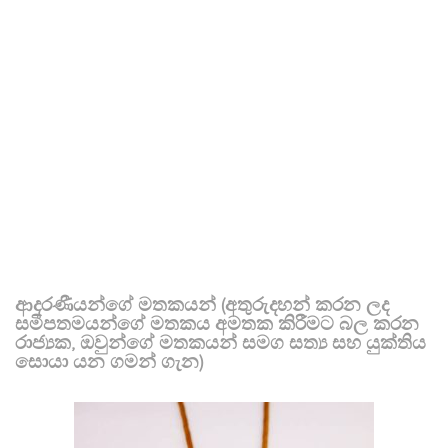
ආදරණීයන්ගේ මතකයන් (අතුරුදහන් කරන ලද
සමීපතමයන්ගේ මතකය අමතක කිරීමට බල කරන
රාජ්‍යක, ඔවුන්ගේ මතකයන් සමග සත්‍ය සහ යුක්තිය
සොයා යන ගමන් ගැන)