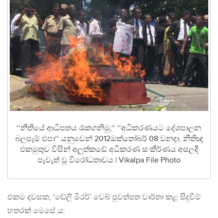
‘‘නීතියේ ආධිපතය රැකගනිමු,‘‘ ‘‘අධිකරණයට දේශපාලන
බලපෑම් එපා‘‘ යනුවෙන් 2012ඔක්තෝබර් 08 වනදා, නීතිඥ
එකමුතුව විසින් අලුත්කඩේ අධිකරණ සංකීර්ණය අසලදී
පැවැත් වූ විරෝධතාවය | Vikalpa File Photo
එකම දවසක, ‘ඬේලි මිරර්’ වෙබ් පුවත්පත වාර්තා කළ සිදුවීම්
හතරක් මෙසේ ය: