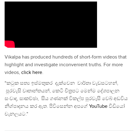
Vikalpa has produced hundreds of short-form videos that
highlight and investigate inconvenient truths. For more
videos,
click here
.
"කටුක සත්‍ය ඉස්මතුකර දැක්වෙන වාර්තා වැඩසටහන්,
පුරවැසි වෘතාන්තයන්, කෙටි චිත්‍රපට මෙන්ම දේශපාලන
සංවාද, සාකච්ඡා, සිය ගණනක් විකල්ප පුරවැසි වෙබ් අඩවිය
නිශ්පාදනය කර ඇත. පිවිසෙන්න අපගේ
YouTube
වීඩියෝ
චැනලයට."