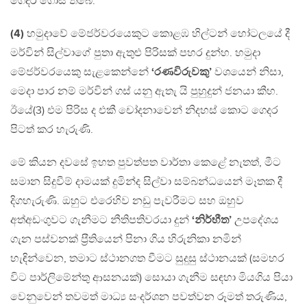
ගෙදර ගොස් තිබේ.
(4)
හමුදාවේ මේජර්වරයෙකුට කොළඹ හිල්ටන් හෝටලයේ දී
මර්වින් සිල්වාගේ පුතා ඇතුළු පිරිසක් පහර දුන්හ. හමුදා
මේජර්වරයෙකු සැළකෙන්නේ
‘රණවිරුවකු’
වශයෙන් නිසා,
මෙදා පාර නම් මර්වින් ගස් යනු ඇතැ යි පුහුදුන් ජනයා කීහ.
ඊයේ(3) එම පිරිස ද එකී චෝදනාවෙන් නිදහස් කොට ගෙදර
පිටත් කර හැරුණි.
මේ කියන දවසේ ඉහත පුවත්පත වාර්තා කෙළේ නැතත්, මීට
සමාන සිදුවීම් දාමයක් දුමින්ද සිල්වා සම්බන්ධයෙන් මෑතක දී
දිගහැරුණි. ඔහුට එරෙහිව නඩු පැවරීමට සහ ඔහුව
අත්අඩංගුවට ගැනීමට නීතිපතිවරයා දුන්
‘නිර්භීත’
උපදේශය
ගැන පස්වනක් ප‍්‍රීතියෙන් පිනා ගිය හිරුනිකා නමින්
හැඳින්වෙන, තමාට ස්ථානගත වීමට සුදුසු ස්ථානයක් (සමහර
විට පාර්ලිමේන්තු ආසනයක්) සොයා ගැනීම සඳහා මියගිය පියා
වෙනුවෙන් තවමත් මාධ්‍ය සංදර්ශන පවත්වන රූමත් තරුණිය,