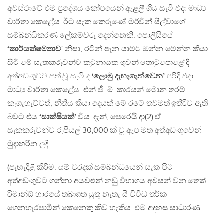
අවස්ථාවේ එම ප‍්‍රදේශය කෝපයෙන් ඇළලී ගිය සැටි එදා මාධ්‍ය
වාර්තා කෙළේය. ඊට සැක කෙරුණේ මර්වින් සිල්වාගේ
සම්බන්ධීකරණ ලේකම්වරු දෙන්නෙකි. පොලීසියේ
‘කාර්යක්ෂමතාව’
නිසා, රටින් පැන යාමට ඔන්න මෙන්න කියා
සිටි මේ සැකකරුවන්ව කටුනායක ගුවන් තොටුපොළේ දී
අත්අඩංගුවට පත් වූ සැටි ද
‘ලොමු දැහැගැන්වෙන’
පරිදි එදා
මාධ්‍ය වාර්තා කෙළේය. එන්.ජී. ඕ. කාරයන් මොන තරම්
කෑගැහැව්වත්, නීතිය කියා දෙයක් මේ රටේ තවමත් ඉතිරිව ඇති
බවට එය
‘සාක්ෂියක්’
විය. දැන්, පෙරෙයි දා(2) ඒ
සැකකරුවන්ව රුපියල් 30,000 ක් වූ ඇප මත අත්අඩංගුවෙන්
මුදාහරින ලදි.
(පැහැදිළි කිරීම: යම් වරදක් සම්බන්ධයෙන් සැක පිට
අත්අඩංගුවට ගන්නා අයවළුන් නඩු විභාගය අවසන් වන තෙක්
රිමාන්ඞ් භාරයේ තබාගත යුතු නැතැ යි විවිධ තර්ක
ගෙනහැරපාමින් කෙනෙකු කිව හැකිය. එම අදහස සාධාරණ