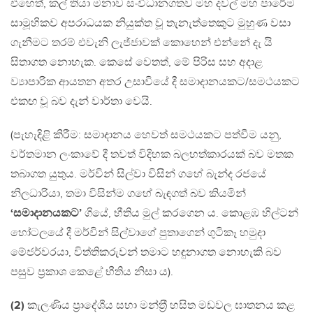
එහෙත්, කල් තියා මනාව සංවිධානගතව මහ දවල් මහ පාරේම
සාමූහිකව අපරාධයක නියුක්ත වූ තැනැත්තෙකුට මුහුණ වසා
ගැනීමට තරම් එවැනි ලැජ්ජාවක් කොහෙන් එන්නේ දැ යි
සිතාගත නොහැක. කෙසේ වෙතත්, මේ පිරිස සහ අදාළ
ව්‍යාපාරික ආයතන අතර උසාවියේ දී සමාදානයකට/සමථයකට
එකඟ වූ බව දැන් වාර්තා වෙයි.
(පැහැදිළි කිරීම: සමාදානය හෙවත් සමථයකට පත්වීම යනු,
වර්තමාන ලංකාවේ දී තවත් විදිහක බලහත්කාරයක් බව මතක
තබාගත යුතුය. මර්වින් සිල්වා විසින් ගහේ බැන්ද රජයේ
නිලධාරියා, තමා විසින්ම ගහේ බැඳගත් බව කියමින්
‘සමාදානයකට’
ගියේ, භීතිය මුල් කරගෙන ය. කොළඹ හිල්ටන්
හෝටලයේ දී මර්වින් සිල්වාගේ පුතාගෙන් ගුටිකෑ හමුදා
මේජර්වරයා, විත්තිකරුවන් තමාට හඳුනාගත නොහැකි බව
පසුව ප‍්‍රකාශ කෙළේ භීතිය නිසා ය).
(2)
කැලණිය ප‍්‍රාදේශීය සභා මන්ත‍්‍රී හසිත මඩවල ඝාතනය කළ