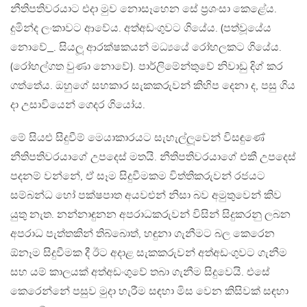
නීතිපතිවරයාට එදා මුව නොසෑහෙන සේ ප‍්‍රශංසා කෙළේය.
දුමින්ද ලංකාවට ආවේය. අත්අඩංගුවට ගියේය. (පත්වූයේය
නොවේ_. සියලූ ආරක්ෂකයන් මධ්‍යයේ රෝහලකට ගියේය.
(රෝහල්ගත වුණා නොවේ). පාර්ලිමේන්තුවේ නිවාඩු දිග් කර
ගත්තේය. ඔහුගේ සහකාර සැකකරුවන් කිහිප දෙනා ද, පසු ගිය
දා උසාවියෙන් ගෙදර ගියෝය.
මේ සියළු සිදුවීම් මෙයාකාරයට සැහැල්ලූවෙන් විසඳුණේ
නීතිපතිවරයාගේ උපදෙස් මතයි. නීතිපතිවරයාගේ එකී උපදෙස්
පදනම් වන්නේ, ඒ සෑම සිදුවීමකම විත්තිකරුවන් රජයට
සම්බන්ධ හෝ පක්ෂපාත අයවළුන් නිසා බව අමුතුවෙන් කිව
යුතු නැත. නන්නාඳුනන අපරාධකරුවන් විසින් සිදුකරනු ලබන
අපරාධ පැත්තකින් තිබ්බොත්, හඳුනා ගැනීමට බල කෙරෙන
ඕනෑම සිදුවීමක දී ඊට අදාළ සැකකරුවන් අත්අඩංගුවට ගැනීම
සහ යම් කාලයක් අත්අඩංගුවේ තබා ගැනීම සිදුවෙයි. එසේ
කෙරෙන්නේ පසුව මුදා හැරීම සඳහා මිස වෙන කිසිවක් සඳහා