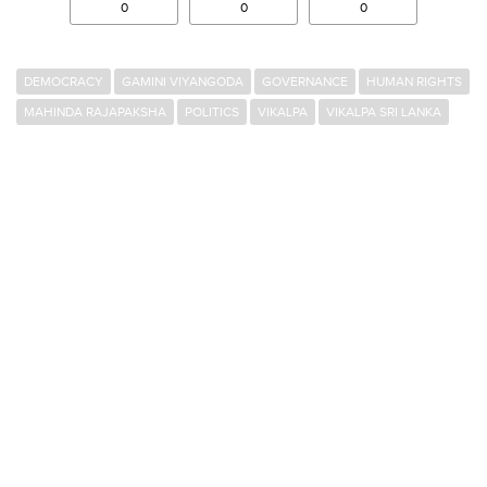
0
0
0
DEMOCRACY
GAMINI VIYANGODA
GOVERNANCE
HUMAN RIGHTS
MAHINDA RAJAPAKSHA
POLITICS
VIKALPA
VIKALPA SRI LANKA