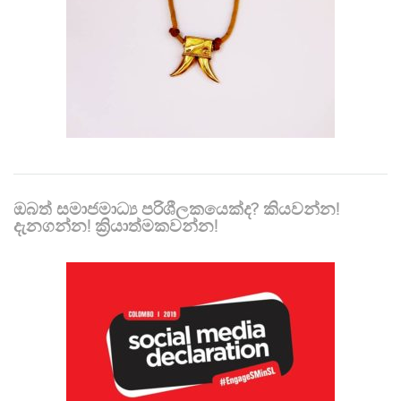
ඔබත් සමාජමාධ්‍ය පරිශීලකයෙක්ද? කියවන්න!
දැනගන්න! ක්‍රියාත්මකවන්න!