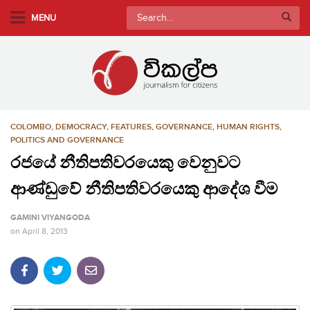
S
Search
MENU
k
for:
i
p
t
o
m
COLOMBO
,
DEMOCRACY
,
FEATURES
,
GOVERNANCE
,
HUMAN RIGHTS
,
a
POLITICS AND GOVERNANCE
i
රජයේ නීතිපතිවරයෙකු වෙනුවට
n
c
ආණ්ඩුවේ නීතිපතිවරයෙකු ආදේශ වීම
o
n
GAMINI VIYANGODA
t
on
April 8, 2013
e
n
t