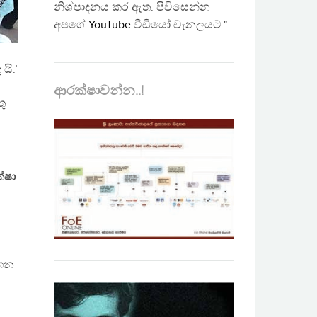
නිශ්පාදනය කර ඇත. පිවිසෙන්න
අපගේ
YouTube
වීඩියෝ චැනලයට."
යි.’
ආරක්ෂාවන්න..!
තු
්ෂා
ගෙන
__