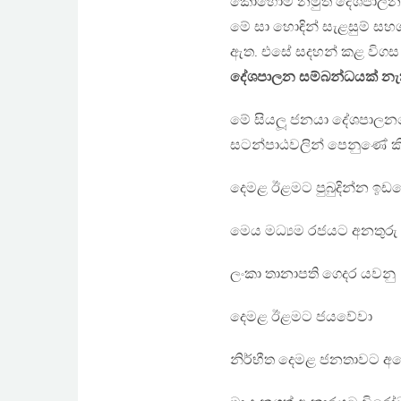
කොහොම නමුත් දේශපාලන 
මේ සා හොඳින් සැළසුම් ස
ඇත. එසේ සදහන් කළ විගස 
දේශපාලන සම්බන්ධයක් නැ
මේ සියලූ ජනයා දේශපාලනයෙන
සටන්පාඨවලින් පෙනුණේ කි
දෙමළ ඊළමට පුබුදින්න ඉඩද
මෙය මධ්‍යම රජයට අනතුරු
ලංකා තානාපති ගෙදර යවනු
දෙමළ ඊළමට ජයවේවා
නිර්භීත දෙමළ ජනතාවට අ