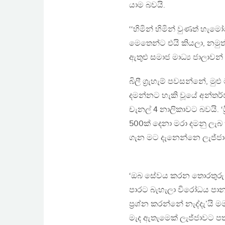
යාම බවයි.
‘‘හිමින් හිමින් වුණත් හ
මෙතෙන්ට එයි කියලා, නමු
ඇතුළු සමාජ මාධ්‍ය ජාලාවන
බිලී ග‍්‍රැහැම් පවසන්නේ,
දමන්නට හැකි වූයේ අන්තර්ජා
චැනල් 4 නාලිකාවට බවයි. ‘ශ
500ක් දෙනා මරා දමනු ලැබ ත
ගැන මට දැනෙන්නෙ ලැජ්ජාව
‘ඔබ සේවය කරන තොරතුර
පාරට බැහැලා විරෝධය පා
ප්‍රශ්න කරන්නේ නැද්දැ’යි ම
මැද ඇතැමෙක් ලැජ්ජාවට පත