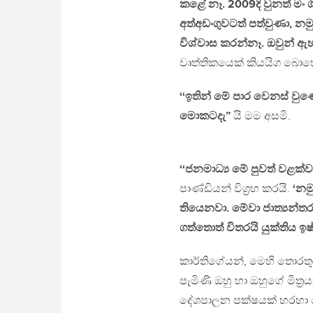
කළේ නෑ. 2009දි වුනත් මං ශ
අත්අඩංගුවටත් පත්වුණා, නම
විශ්වාස කරන්නෑ. ඔවුන් ඇ
වෘත්තිකයෙක් කියයිග බොහ
‘‘ඉතින් මේ පාර වෙනස් ව
මොකටදැ”
යි මම අසමි.
‘‘ජනමාධ්‍ය මේ පුවත් වළක්
පාණ්ඩියන් විග‍්‍රහ කරයි.
‘නම
තියෙනවා. මේවා ජාත්‍යන්
ගත්තොත් විතරයි යුක්තිය ඉෂ
කාර්තිගේයන්, මෙහි තොරතු
පැමිණි ඔහු හා ඔහුගේ මිත‍්
දේශපාලන පක්ෂයක් හරහා 