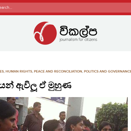
rch
ES
,
HUMAN RIGHTS
,
PEACE AND RECONCILIATION
,
POLITICS AND GOVERNANC
න් ඇවිලූ ඒ මුහුණ