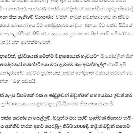
ධතාව සංවිධානය කරන ලද්දේ දැනට වසර කිහිපයක සිටම මෙම
ටින තොරතුරු තාක්ෂණ වෘත්තීයවේදීන්ගේ සමන්විත දෙමළ හිතවාදී
යා රැක ගැනීමේ ව්‍යාපාරය’
විසිනි. නමුත් සටන්පාඨ හඬ ගා කීමට
ුහිකයේ බොහෝ අය ඊට කෝඩුකාරයෝ වූහ. ජනයා ඊට එක්ව සිටියේ
ධතා පළකිරීමේ කිසියම් හෘදයාංගම උවමනාවකින් හා සිය විරෝධය
ඇතැයි යන අපේක්ෂාවෙනි.
ුවෙක්, ද්‍රවිඩයෙක් මෙන්ම මනුෂ්‍යෙයක් හැටියට’’
යි ජෝස්ලින් ජින
හෝදරයෝ සහෝදරියො මරා දැම්මම ඔබ අඬන්නැද්ද?
ඒකයි අපි
යන්ට වෙච්ච ප‍්‍රශ්නයක්. නමුත් ඉන්දියානු රජයට පුළුවන් වෙ
්න.’’ ඔහු පවසයි.
ීමක් ලෙස ඩීඑම්කේ එක ආණ්ඩුවෙන් ඔවුන්ගේ සහයෝගය ඉවත් කර
ප‍්‍රතිචාරයකට පොළඹවාලනු පිණිස මම හිතාමතා ම අසමි.
ලන පක්ෂ කරන්නෙ සෙල්ලම්. ඔවුන්ට ඔය තරම් හැඟීමක් තියනව නම්
්වය අන්තිම නරක අතට පෙරළිල තිබ්බ 2009දි. නමුත් ඔවුන් එහෙම