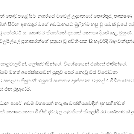
ුවන් තොටුපළේ සිට නගරයේ ටිඩෙල් උද්‍යානයේ තොරතුරු තාක්ෂණ
මින් සිටින අතරතුර මගේ අවධානයට මුලින්ම හසු වූ යමක් වූයේ ග
ට වූ පෝස්ටර් ය. කතාවට කියන්නේ දහසක් නෞකා දියත් කළ මුහුණ.
ුපිල්ලේ ප්‍රභාකරන්ගේ පුත්‍රයා වූ අවිහිංසක 12 හැවිරිදි බාලචන්ද්‍රන
ොළවාලමින්, ලෝකවාසීන්ගේ, විශේෂයෙන් එක්සත් ජාතීන්ගේ,
ීමේ මහත් අපේක්ෂාවෙන් යුතුව පෙර නොවූ විරෑ විරෝධතා
ාඩුව සසලවා තිබුණේ ඔහුගේ ඝාතනය දැක්වෙන චැනල් 4 වීඩියෝවෙ
යේ එන මුහුණයි.
ප‍්‍රධාන පාරේ, අවම වශයෙන් තරුණ වෘත්තීයවේදීන් දහසකින්වත්
් නොපෙනෙන මිනිස් දම්වැල පැවතියේ කිලෝමීටර ගණනාවක් ද