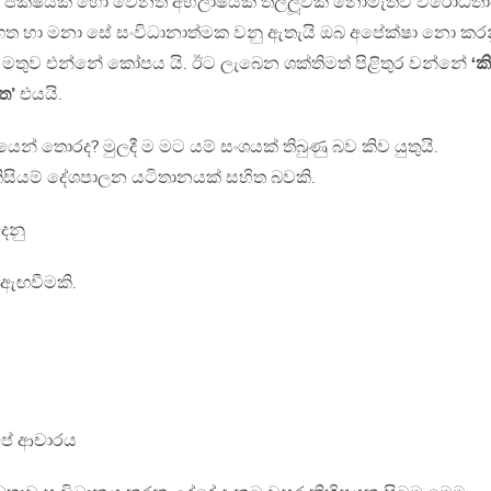
පක්ෂයක හෝ වෙනත් අභිලාෂයක තල්ලූවක් නොමැතිව විරෝධතා
හගත හා මනා සේ සංවිධානාත්මක වනු ඇතැයි ඔබ අපේක්ෂා නො කර
මතුව එන්නේ කෝපය යි. ඊට ලැබෙන ශක්තිමත් පිළිතුර වන්නේ
‘ක
ත’
එයයි.
් තොරද? මුලදී ම මට යම් සංශයක් තිබුණු බව කිව යුතුයි.
සියම් දේශපාලන යටිතානයක් සහිත බවකි.
ෙනු
 ඇඟවීමකි.
පේ ආචාරය