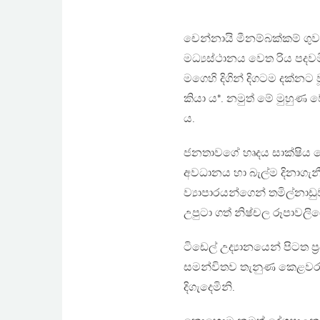
චෙන්නායි මීනම්බක්කම් ග
මධ්‍යස්ථානය වෙත රිය පදව
මගෙහි දිගින් දිගටම දක්න
කියා ය*. නමුත් මේ මුහුණ වේල
ය.
ජනතාවගේ හෘදය සාක්ෂිය ස
අවධානය හා බැල්ම දිනාගැන
ව්‍යාපාරයන්ගෙන් තමිල්න
උපුටා ගත් නිෂ්චල රූපාවලි
ටිඩෙල් උද්‍යානයෙන් පිටත 
සමන්විතව තැනුණ කෙළවරක
දිගැදෙමිනි.