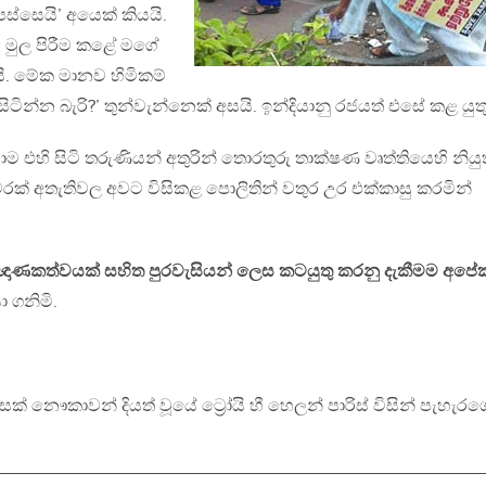
්සෙයි’ අයෙක් කියයි.
මුල පිරීම කළේ මගේ
. මේක මානව හිමිකම්
 සිටින්න බැරි?’ තුන්වැන්නෙක් අසයි. ඉන්දියානු රජයත් එසේ කළ යුතු 
 එහි සිටි තරුණියන් අතුරින් තොරතුරු තාක්ෂණ වෘත්තියෙහි නියු
ක් අතැතිවල අවට විසිකළ පොලිතින් වතුර උර එක්කාසු කරමින්
ිඥාණකත්වයක් සහිත පුරවැසියන් ලෙස කටයුතු කරනු දැකීමම අපේක
 ගනිමි.
දහසක් නෞකාවන් දියත් වූයේ ට්‍රෝයි හී හෙලන් පාරිස් විසින් පැහැර
__________________________________________________