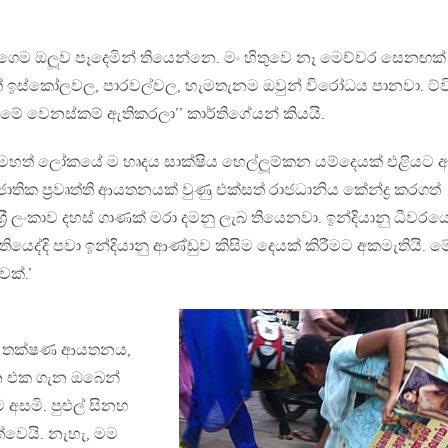
ැමෝගෙම ඔලූව පෑදෙමින් තියෙන්නෙ. මං හිතුවෙ නෑ මෙච්චර සෙනඟක්
ත් ඉස්කෝලවල, පාරවල්වල, හැමතැනම ඔවුන් විරෝධය පානවා. ට්ව
් මේ වෙනස්කම් ඇතිකරලා’’ කාර්තිගේයන් කියයි.
 මුළු මහත් ලෝකයේ ම හෘදය සාක්ෂිය හෙල්ලූම්කන යම්දෙයක් එළියට 
තික ප‍්‍රවෘත්ති ආයතනයක් වුණු එක්සත් රාජධානිය කේන්ද්‍ර කරගත්
‍්‍රී ලංකාව දහස් ගාණක් මරා දමනු ලැබ තියෙනවා. ඉන්දියානු ධීවර
ියෙද්දි පවා ඉන්දියානු ආණ්ඩුව කිසිම දෙයක් කිරීමට අකමැතියි. ම
ක්.’
ු තක්ෂණ ආයතනය,
න එක ගැන ඔබෙන්
ම අසමි. පුළුල් සිනහ
්වෙයි. නැහැ, මම