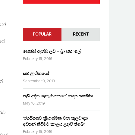
මන්
POPULAR
RECENT
්ගේ
සෙක්ස් ඇන්ඩ් ලව් – බ්‍රා සහ ‘ලේ’
February 15, 2016
සම ලිංගිකයෝ
න්
September 9, 2013
පෑඩ් අඳින ගැහැනියකගේ හෘදය සාක්ෂිය
May 10, 2019
ුරට
‘රහසිගතව ක්‍රියාත්මක වන කුලවාදය
අවසන් කිරීමට කාලය උදාවී තිබේ.’
February 15, 2016