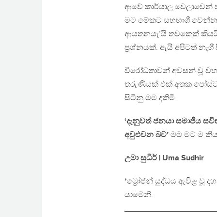
ආවේ කාර්යාල වෙලාවෙන් පස
මට මේකට සහභාගී වෙන්න 
ආයතනයැ’යි තවකෙක් කියයි
ප්‍රශ්නයක්. ඇයි අපිටත් නැගී
විරෝධතාවන් අවසන් වූ වහාම
තරුණියක් එක් අතක පෝස්ටර
සිටිනු මම දකිමි.
‘දැනුවත් ජනයා සමාජීය සව
අවුළුවන බව’
මම මට ම කියා
උමා සුධීර් | Uma Sudhir
*ට්‍රෝජන් යුද්ධය ඇවිළ වූ 
යාමෙනි.
_____________________