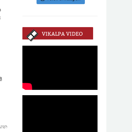
ෂ
්
ි
ගෙන