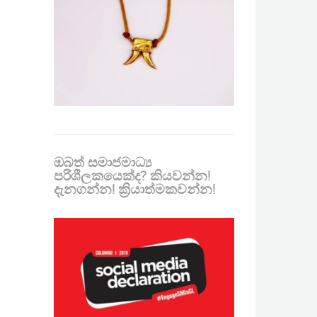
ඔබත් සමාජමාධ්‍ය
පරිශීලකයෙක්ද? කියවන්න!
දැනගන්න! ක්‍රියාත්මකවන්න!