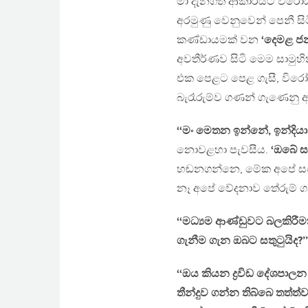
මා දැනගත් ආකාරයට විරෝ
අරමුණු වෙනුවෙන් පෙනී සි
කණ්ඩායමක් වන
‘දෙමළ ජන
අවතීර්ණව සිටි මෙම සාම
එක පෙළට පෙළ ගැසී, විරෝ
බැරෑරුම්ව ගණන් ගැණෙනු 
‘‘මං මෙතන ඉන්නේ, ඉන්දියාන
නොවළහා පැවසීය.
‘ඔබේ ස
හඬනගන්නෙ, මේක අපේ සහෝදර
නෑ අපේ වේදනාව තේරුම් ගන
‘‘මධ්‍යම ආණ්ඩුවට බලකිර
ගැනීම ගැන ඔබට සතුටුයිද?’’
‘‘ඔය කියන ද්‍රවිඩ දේශපා
තීන්දුව ගන්න තිබ්බෙ තත්ත