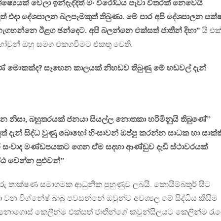
ිෂ්‍යෙයක් වෙලා ඉන්දැද්දිත් මං විරෝධය පෑවා විතරක් නෙවෙයි
ුත් එදා දේශපාලන බලපෑමකුත් තිබුණා. මේ පාර අපි දේශපාලන පක්
හැගහන්නෙ ඊළග ඡන්දෙට. අපි බලන්නෙ එක්සත් ජාතීන් දිහා”
යි එක
ෝවුන් ඔහු සමග එකගවීමට එකතු වෙති.
ුණේ මොකක්ද? සෑහෙන කාලයක් නිහඩව තිබුණු මේ හඬවල් දැන්
වන නිසා, බහුතරයක් ජනයා සියල්ල නොතකා හරිමිනුයි තිබුණේ’’
ුත් දැන් සිද්ධ වුණු බොහෝ හිංසාවන් ඔප්පු කරන්න සාධක හා සාක්ක
තර සංවාද මණ්ඩපයකට ගෙන ඒම සදහා ආණ්ඩුව දැඩි ස්ථාවරයක්
්ඨ වෙන්න පුළුවන්’’
රු තාක්ෂණ සමාගමක ආධුනික පුහුණුව ලබයි. කොයිම්බතූර් සිට
‍රයා වන විග්නේෂ් බාබු පවසන්නේ ඔවුන්ට අවශ්‍යල මේ සිද්ධිය කිසිම
නොගොස් කෙලින්ම එක්සත් ජාතීන්ගේ කවුන්සිලයට කෙලින්ම රැ