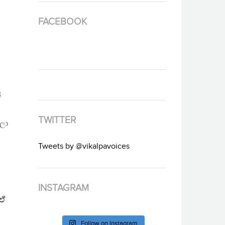
FACEBOOK
්
TWITTER
ලා
Tweets by @vikalpavoices
INSTAGRAM
 ඒ
Follow on Instagram