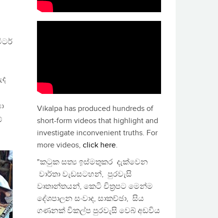
ිටර්
ඇද
යො
Vikalpa has produced hundreds of
ේ
short-form videos that highlight and
investigate inconvenient truths. For
more videos,
click here
.
"කටුක සත්‍ය ඉස්මතුකර දැක්වෙන
වාර්තා වැඩසටහන්, පුරවැසි
වෘතාන්තයන්, කෙටි චිත්‍රපට මෙන්ම
දේශපාලන සංවාද, සාකච්ඡා, සිය
ගණනක් විකල්ප පුරවැසි වෙබ් අඩවිය