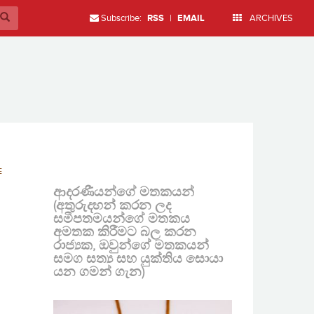
Subscribe:
RSS
|
EMAIL
ARCHIVES
E
ආදරණීයන්ගේ මතකයන්
(අතුරුදහන් කරන ලද
සමීපතමයන්ගේ මතකය
අමතක කිරීමට බල කරන
රාජ්‍යක, ඔවුන්ගේ මතකයන්
සමග සත්‍ය සහ යුක්තිය සොයා
යන ගමන් ගැන)