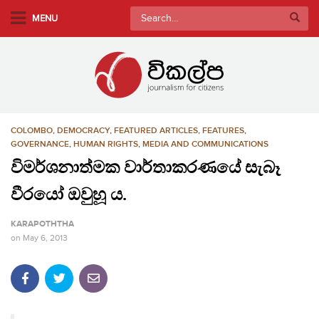
S
Search
MENU
k
for:
i
p
t
o
m
COLOMBO
,
DEMOCRACY
,
FEATURED ARTICLES
,
FEATURES
,
a
GOVERNANCE
,
HUMAN RIGHTS
,
MEDIA AND COMMUNICATIONS
i
විමර්ශනාත්මක වාර්තාකරණයේ සැබෑ
n
c
වීරයෝ ඔවුහූ ය.
o
n
KARAPOTHTHA
t
on
May 6, 2013
e
n
t