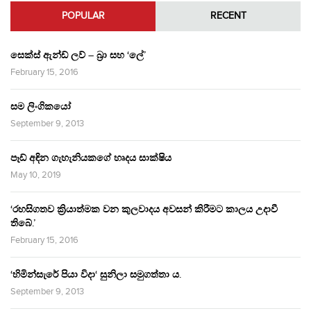
POPULAR
RECENT
සෙක්ස් ඇන්ඩ් ලව් – බ්‍රා සහ ‘ලේ’
February 15, 2016
සම ලිංගිකයෝ
September 9, 2013
පෑඩ් අඳින ගැහැනියකගේ හෘදය සාක්ෂිය
May 10, 2019
‘රහසිගතව ක්‍රියාත්මක වන කුලවාදය අවසන් කිරීමට කාලය උදාවී
තිබේ.’
February 15, 2016
‘හිමින්සැරේ පියා විදා‘ සුනිලා සමුගත්තා ය.
September 9, 2013