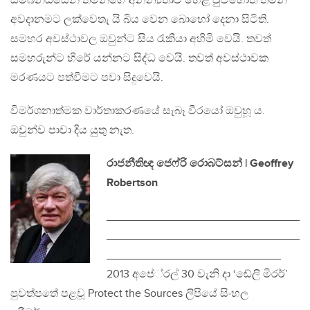
සම්බන්ධයෙන් තමන්ගේ අනන්‍යතාව හෙළි වුවහොත් තමන්
අවදානමට ලක්වෙතැ යි බිය වෙන බොහෝ දෙනා සිටිති.
සමහර අවස්ථාවල ඔවුන්ට සිය රැකියා අහිමි වෙයි. තවත්
සමහරුන්ට හිරේ යන්නට සිද්ධ වෙයි. තවත් අවස්ථාවක
මරණයට පත්වීමට පවා සිදුවෙයි.
විමර්ශනාත්මක වාර්තාකරණයේ සැබෑ වීරයෝ ඔවුහූ ය.
ඔවුන්ව පාවා දිය යුතු නැත.
රාජනීතිඥ ජෙෆ්රි රොබට්සන් | Geoffrey
Robertson
_______________________________
_______________________________
____________________________
2013 අපේ‍්‍රල් 30 වැනි දා ‘ඬේලි මිරර්’
පුවත්පතේ පළවූ Protect the Sources ලිපියේ සිංහල