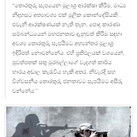
‘‘තොරතුරු සැපයෙන මුලාශ‍්‍ර ආරක්ෂා කිරීම, මාධ්‍ය
නිදහසට අත්‍යාවශ්‍ය එක් මූලික කොන්දේසියකි…
එවැනි ආරක්ෂණයක් නැති තැන, පොදු කාරණා
සම්බන්ධයෙන් මහජනතාව දැනුවත් කිරීම සඳහා
අවශ්‍ය තොරතුරු සැපයීමට අභ්‍යන්තර මූලාශ‍්‍ර
ඉදිරිපත් නොවන්නේය. එහි ප‍්‍රතිඵලයක් වශයෙන්,
පුවත්පතක් සතු මුරබල්ලාගේ වැදගත් කාර්ය
භාරය අඩාල කැරැවිය හැකි අතර, නිවැරදි සහ
විශ්වසනීය තොරතුරු ජනතාවට සැපයීමට අසීරු
වන්නේය.’’