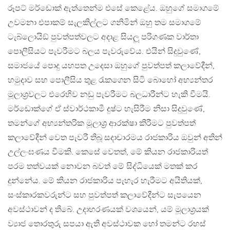
රූපට් මර්ඩොක් ඇත්තෙන්ම එසේ කෙළේය. ඔහුගේ සමාගමේ
උවමනා එපාකම් සැලකිල්ලට ගනිමින් ඔහු තම සමාගමේ
ටැබ්ලොයිඞ් පුවත්පත්වලට අදාළ සියලූ පරිගණක වාර්තා
පොලීසියට පැවරීමට බලය පැවරුවේය. එයින් සිදුවුණේ,
සමාජයේ පොදු යහපත උදෙසා ඔහුගේ පුවත්පත් කලාවේදීන්,
හමුදාව සහ පොලීසිය තුළ රැකගෙන සිටි බොහෝ අභ්‍යන්තර
මූලාශ‍්‍රවලට එරෙහිව නඩු පැවරීමට බලධාරීන්ට හැකි වීමයි.
මර්ඩොක්ගේ ඒ ස්වාර්ථකාමී දුෂ්ට හැසිරීම නිසා සිදුවුණේ,
තමන්ගේ අභ්‍යන්තරික මූලාශ‍්‍ර ආරක්ෂා කිරීමට පුවත්පත්
කලාවේදීන් වෙත පැවරී තිබූ සදාචාරමය රාජකාරිය ඔවුන් අතින්
උල්ලංඝණය වීමකි. කෙසේ වෙතත්, මේ කියන රාජකාරියත්
පරම තත්වයක් නොවන බවත් මේ සිද්ධියෙක් මතක් කර
දුන්නේය. මේ කියන රාජකාරිය පැහැර හැරීමට අයිතියක්,
සංස්කාරකවරුන්ට සහ පුවත්පත් කලාවේදීන්ට සැපයෙන
අවස්ථාවන් ද තිබේ. උදාහරණයක් වශයෙන්, යම් මූලාශ‍්‍රයක්
ව්‍යාජ තොරතුරු සපයා ඇති අවස්ථාවක හෝ තමන්ට රහස්