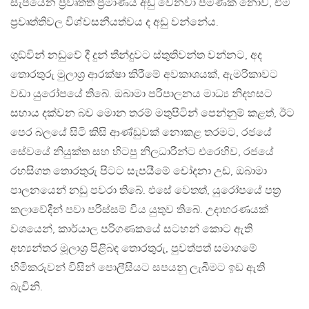
සැපයෙන ප‍්‍රවෘත්ති ප‍්‍රමාණය අඩු වෙනවා පමණක් නොව, එම
ප‍්‍රවෘත්තිවල විශ්වසනීයත්වය ද අඩු වන්නේය.
ගුඞ්වින් නඩුවේ දී දුන් තීන්දුවට ස්තුතිවන්ත වන්නට, අද
තොරතුරු මුලාශ‍්‍ර ආරක්ෂා කිරීමේ අවකාශයක්, ඇමරිකාවට
වඩා යුරෝපයේ තිබේ. ඔබාමා පරිපාලනය මාධ්‍ය නිදහසට
සහාය දක්වන බව මොන තරම් මතුපිටින් පෙන්නුම් කළත්, ඊට
පෙර බලයේ සිටි කිසි ආණ්ඩුවක් නොකළ තරමට, රජයේ
සේවයේ නියුක්ත සහ හිටපු නිලධාරීන්ට එරෙහිව, රජයේ
රහසිගත තොරතුරු පිටට සැපයීමේ චෝදනා උඩ, ඔබාමා
පාලනයෙන් නඩු පවරා තිබේ. එසේ වෙතත්, යුරෝපයේ පත‍්‍ර
කලාවේදීන් පවා පරිස්සම් විය යුතුව තිබේ. උදාහරණයක්
වශයෙන්, කාර්යාල පරිගණකයේ සටහන් කොට ඇති
අභ්‍යන්තර මූලාශ‍්‍ර පිළිබඳ තොරතුරු, පුවත්පත් සමාගමේ
හිමිකරුවන් විසින් පොලීසියට සපයනු ලැබීමට ඉඩ ඇති
බැවිනි.