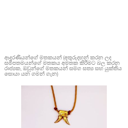
ආදරණීයන්ගේ මතකයන් (අතුරුදහන් කරන ලද
සමීපතමයන්ගේ මතකය අමතක කිරීමට බල කරන
රාජ්‍යක, ඔවුන්ගේ මතකයන් සමග සත්‍ය සහ යුක්තිය
සොයා යන ගමන් ගැන)