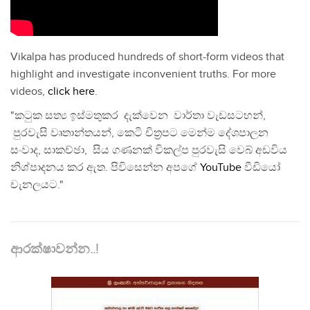
Vikalpa has produced hundreds of short-form videos that
highlight and investigate inconvenient truths. For more
videos,
click here
.
"කටුක සත්‍ය ඉස්මතුකර දැක්වෙන වාර්තා වැඩසටහන්,
පුරවැසි වෘතාන්තයන්, කෙටි චිත්‍රපට මෙන්ම දේශපාලන
සංවාද, සාකච්ඡා, සිය ගණනක් විකල්ප පුරවැසි වෙබ් අඩවිය
නිශ්පාදනය කර ඇත. පිවිසෙන්න අපගේ
YouTube
වීඩියෝ
චැනලයට."
ආරක්ෂාවන්න..!