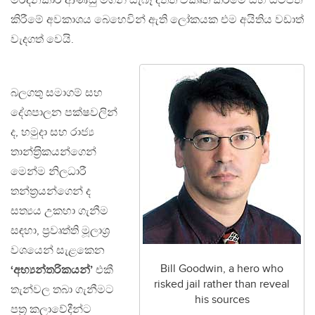
මර්දනකාරී ආණ්ඩු මගින් සැබෑ දත්ත විකෘති කිරීමේ සහ යටපත්
කිරීමේ අවකාශය බෙහෙවින් ඇති ලෝකයක එම අයිතිය වඩාත්
වැදගත් වෙයි.
බලගතු සමාගම් සහ
දේශපාලන පක්ෂවලින්
ද, හමුදා සහ රාජ්‍ය
තාන්ත‍්‍රිකයන්ගෙන්
මෙන්ම නිලධාරී
තන්ත‍්‍රයන්ගෙන් ද
සත්‍යය උකහා ගැනීම
සඳහා, ප‍්‍රවෘත්ති මූලාශ‍්‍ර
වශයෙන් සැළකෙන
Bill Goodwin, a hero who
‘අභ්‍යන්තරිකයන්’
එකී
risked jail rather than reveal
තැන්වල තබා ගැනීමට
his sources
පත‍්‍ර කලාවේදීන්ට