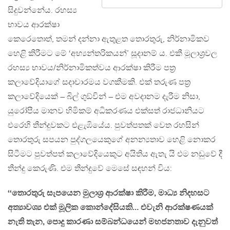
සිදුවන්නේය. රහස්‍ය
භාවය ආරක්ෂා
කෙරෙතොත්, තමන් දන්නා ඇතුළත තොරතුරු, නිර්නාමිකව
හෙළි කිරීමට මේ ‘අභ්‍යන්තරිකයන්’ සූදානම් ය. එකී මූලාශ‍්‍රවල
රහස්‍ය භාවය/නිර්නාමිකත්වය ආරක්ෂා කිරීම පත‍්‍ර
කලාවේදියාගේ සදාචාරමය වගකීමකි. එක් තරුණ පත‍්‍ර
කලාවේදියෙක් – බිල් ගුඞ්වින් – එම අවදානම දැරීම නිසා,
යුරෝපීය මානව හිමිකම් අධිකරණය එක්සත් රාජධානියට
එරෙහි තීන්දුවකට එළැඹියේය. පුවත්පතක් වෙත රහසින්
තොරතුරු සපයන පුද්ගලයෙකුගේ අනන්‍යතාව හෙළි නොකර
සිටීමට පුවත්පත් කලාවේදියෙකුට අයිතිය ඇතැ යි එම නඩුවේ දී
තීන්දු කෙරුණි. එම තීන්දුවේ මෙසේ සඳහන් විය:
‘‘තොරතුරු සැපයෙන මුලාශ‍්‍ර ආරක්ෂා කිරීම, මාධ්‍ය නිදහසට
අත්‍යාවශ්‍ය එක් මූලික කොන්දේසියකි… එවැනි ආරක්ෂණයක්
නැති තැන, පොදු කාරණා සම්බන්ධයෙන් මහජනතාව දැනුවත්