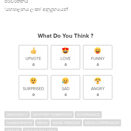
පරිවර්තනය
‘යහපාලනය ලංකා’ අනුග‍්‍රහයෙන්
What Do You Think ?
UPVOTE
LOVE
FUNNY
0
0
0
SURPRISED
SAD
ANGRY
0
0
0
DEMOCRACY
GEOFFREY ROBERTSON
GOVERNANCE
HUMAN RIGHTS
MEDIA
MEDIA FREEDOM
MEDIA SUPPRESSION
VIKALPA
VIKALPA SRI LANKA