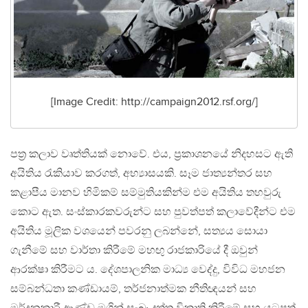
[Image Credit: http://campaign2012.rsf.org/]
පත‍්‍ර කලාව වෘත්තියක් නොවේ. එය, ප‍්‍රකාශනයේ නිදහසට ඇති
අයිතිය රැකියාව කරගත්, අභ්‍යාසයකි. සෑම ජාත්‍යන්තර සහ
කළාපීය මානව හිමිකම් සම්මුතියකින්ම එම අයිතිය තහවුරු
කොට ඇත. සංස්කාරකවරුන්ට සහ පුවත්පත් කලාවේදීන්ට එම
අයිතිය මූලික වශයෙන් පවරනු ලබන්නේ, සත්‍යය සොයා
ගැනීමේ සහ වාර්තා කිරීමේ මහඟු රාජකාරියේ දී ඔවුන්
ආරක්ෂා කිරීමට ය. දේශපාලනික මාධ්‍ය වෙද්දු, විවිධ මහජන
සම්බන්ධතා කණ්ඩායම්, තර්ජනාත්මක නීතිඥයන් සහ