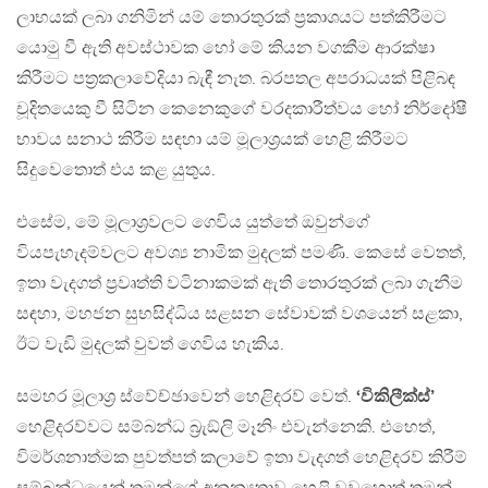
ලාභයක් ලබා ගනිමින් යම් තොරතුරක් ප‍්‍රකාශයට පත්කිරීමට
යොමු වී ඇති අවස්ථාවක හෝ මේ කියන වගකීම ආරක්ෂා
කිරීමට පත‍්‍රකලාවේදියා බැඳී නැත. බරපතල අපරාධයක් පිළිබඳ
චූදිතයෙකු වී සිටින කෙනෙකුගේ වරදකාරීත්වය හෝ නිර්දෝෂී
භාවය සනාථ කිරීම සඳහා යම් මූලාශ‍්‍රයක් හෙළි කිරීමට
සිදුවෙතොත් එය කළ යුතුය.
එසේම, මේ මූලාශ‍්‍රවලට ගෙවිය යුත්තේ ඔවුන්ගේ
වියපැහැදම්වලට අවශ්‍ය නාමික මුදලක් පමණි. කෙසේ වෙතත්,
ඉතා වැදගත් ප‍්‍රවෘත්ති වටිනාකමක් ඇති තොරතුරක් ලබා ගැනීම
සඳහා, මහජන සුභසිද්ධිය සළසන සේවාවක් වශයෙන් සළකා,
ඊට වැඩි මුදලක් වුවත් ගෙවිය හැකිය.
සමහර මූලාශ‍්‍ර ස්වේච්ඡාවෙන් හෙළිදරව් වෙත්.
‘විකිලීක්ස්’
හෙළිදරව්වට සම්බන්ධ බ‍්‍රැඞ්ලි මෑනිං එවැන්නෙකි. එහෙත්,
විමර්ශනාත්මක පුවත්පත් කලාවේ ඉතා වැදගත් හෙළිදරව් කිරීම්