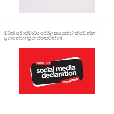
ඔබත් සමාජමාධ්‍ය පරිශීලකයෙක්ද? කියවන්න!
දැනගන්න! ක්‍රියාත්මකවන්න!