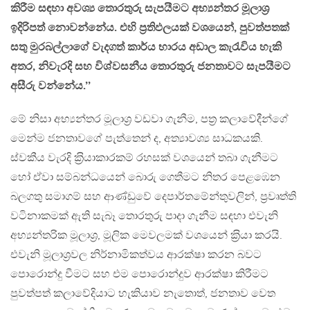
කිරීම සඳහා අවශ්‍ය තොරතුරු සැපයීමට අභ්‍යන්තර මූලාශ‍්‍ර
ඉදිරිපත් නොවන්නේය. එහි ප‍්‍රතිඵලයක් වශයෙන්, පුවත්පතක්
සතු මුරබල්ලාගේ වැදගත් කාර්ය භාරය අඩාල කැරැවිය හැකි
අතර, නිවැරදි සහ විශ්වසනීය තොරතුරු ජනතාවට සැපයීමට
අසීරු වන්නේය.’’
මේ නිසා අභ්‍යන්තර මූලාශ‍්‍ර වඩවා ගැනීම, පත‍්‍ර කලාවේදීන්ගේ
මෙන්ම ජනතාවගේ පැත්තෙන් ද, අත්‍යාවශ්‍ය සාධකයකි.
ස්වකීය වැරදි ක‍්‍රියාකාරකම් රහසක් වශයෙන් තබා ගැනීමට
හෝ ඒවා සම්බන්ධයෙන් බොරු ගෙතීමට නිතර පෙළඹෙන
බලගතු සමාගම් සහ ආණ්ඩුවේ දෙපාර්තමේන්තුවලින්, ප‍්‍රවෘත්ති
වටිනාකමක් ඇති සැබෑ තොරතුරු පාදා ගැනීම සඳහා එවැනි
අභ්‍යන්තරික මූලාශ‍්‍ර, මූලික මෙවලමක් වශයෙන් ක‍්‍රියා කරයි.
එවැනි මූලාශ‍්‍රවල නිර්නාමිකත්වය ආරක්ෂා කරන බවට
පොරොන්දු වීමට සහ එම පොරොන්දුව ආරක්ෂා කිරීමට
පුවත්පත් කලාවේදියාට හැකියාව නැතොත්, ජනතාව වෙත