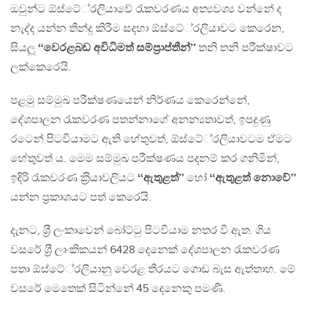
ඔවුන්ට ඕස්ටේ‍්‍රලියාවේ රැකවරණය අත්‍යවශ්‍ය වන්නේ ද
නැද්ද යන්න තීන්දු කිරීම සදහා ඕස්ටේ‍්‍රලියාවට කෙරෙන,
සියලූ
‘‘වෙරළබඩ අවිධිමත් සම්ප‍්‍රාප්තීන්’’
තනි තනි පරීක්ෂාවට
ලක්කෙරෙයි.
පළමු සම්මුඛ පරීක්ෂණයෙන් නිර්ණය කෙරෙන්නේ,
දේශපාලන රැකවරණ පතන්නාගේ අනන්‍යතාවත්, ඉපදුණු
රටෙන් පිටවීයාමට ඇති හේතුවත්, ඕස්ටේ‍්‍රලියාවටම ඒමට
හේතුවත් ය. මෙම සම්මුඛ පරීක්ෂණය පදනම් කර ගනිමින්,
ඉදිරි රැකවරණ ක‍්‍රියාවලියට
‘‘ඇතුළත්’’
හෝ
‘‘ඇතුළත් නොවේ’’
යන්න ප‍්‍රකාශයට පත් කෙරෙයි.
දැනට, ශ‍්‍රී ලංකාවෙන් බෝට්ටු පිටවීයාම නතර වී ඇත. ගිය
වසරේ ශ‍්‍රී ලාංකිකයන් 6428 දෙනෙක් දේශපාලන රැකවරණ
පතා ඕස්ටේ‍්‍රලියානු වෙරළ තීරයට ගොඩ බැස ඇත්තාහ. මේ
වසරේ මෙතෙක් සිටින්නේ 45 දෙනෙකු පමණි.