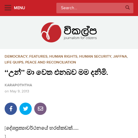
S
Search
MENU
k
for:
i
p
t
o
m
DEMOCRACY
,
FEATURES
,
HUMAN RIGHTS
,
HUMAN SECURITY
,
JAFFNA
,
a
LIFE QUIPS
,
PEACE AND RECONCILIATION
i
‘‘උන්’’ මා වෙත එනබව මම දනිමි.
n
c
KARAPOTHTHA
o
on
May 9, 2013
n
t
e
n
t
[
දේශප‍්‍රත්‍යාවර්ථනයේ හරස්කඩක්…..
]