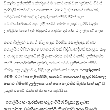
විකල්ප ප‍්‍රතිපත්ති කේන්ද්‍රයේ ම කොටසක් වන ‘ග‍්‍රව්න්ඞ් වීව්ස්’
පුරවැසි ජනමාධ්‍යය ආයතනය, 2012 මුල් භාගයේ පමණක්,
ප‍්‍රසිද්ධියේ වාර්තාවුණු අතුරුදහන් කිරීම් 57ක් ගැන
සවිස්තරාත්මකව පැහැදිලි කරයි. මෙම පැහැරගැනීම් වලට
ලක්වූවන්ගෙන් අති බහුතරය නැවත දකින්නට ලැබුණේ නැත.
මෙම බිල්ලන් වනාහී නිල ඇඳුම් විරහිත සොල්දාදුවන් බව
පොලීසිය විසින් අවම වශයෙන් එක් සිද්ධියකදීවත් තහවුරු කළ
ද, එයද නො සළකමින් ශ‍්‍රී ලංකා රජය මෙහි වගකීම ප‍්‍රතික්ෂේප
කරයි. අන්තර්ජාතික ප‍්‍රජාව, රජයේ මෙම ප‍්‍රතික්ෂේප කිරීම්
ඒත්තු ගනු ලැබුවේ ද, පිළිගනු ලබන්නේ ද නැත.
‘‘අතුරුදහන්
කිරීම්, වධහිංසා පැමිණවීම්, සාපරාධී ඝාතනයන් ඇතුළු බරපතල
මානව හිමිකම් උල්ලංඝනයන් නො නැවතීම සිදුවන්නේ යැ’’
යි
ඉකුත් වසරේ එක්සත් ජනපදය පැවසී ය.
‘‘පොලීසිය හා ආරක්ෂක හමුදා විසින් සිදුකරනු ලබන
අපයෝජන, වධහිංසා හෝ අනිසි ක‍්‍රියාවන්ට අදාල සියලූම