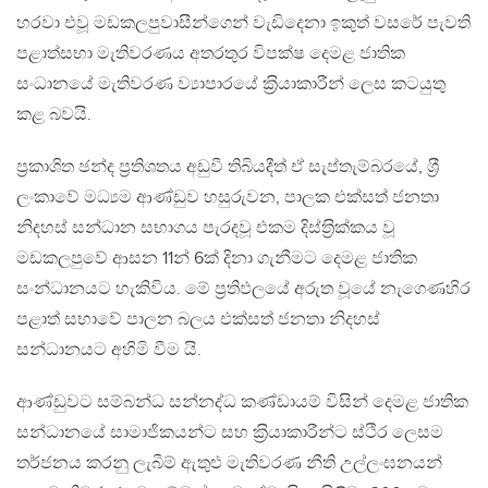
හරවා එවූ මඩකලපුවාසීන්ගෙන් වැඩිදෙනා ඉකුත් වසරේ පැවති
පළාත්සභා මැතිවරණය අතරතුර විපක්ෂ දෙමළ ජාතික
සංධානයේ මැතිවරණ ව්‍යාපාරයේ ක‍්‍රියාකාරීන් ලෙස කටයුතු
කළ බවයි.
ප‍්‍රකාශිත ඡන්ද ප‍්‍රතිශතය අඩුවී තිබියදීත් ඒ සැප්තැම්බරයේ, ශ‍්‍රී
ලංකාවේ මධ්‍යම ආණ්ඩුව හසුරුවන, පාලක එක්සත් ජනතා
නිදහස් සන්ධාන සභාගය පැරදවූ එකම දිස්ත‍්‍රික්කය වූ
මඩකලපුවේ ආසන 11න් 6ක් දිනා ගැනීමට දෙමළ ජාතික
සංන්ධානයට හැකිවිය. මේ ප‍්‍රතිඵලයේ අරුත වූයේ නැගෙණහිර
පළාත් සභාවේ පාලන බලය එක්සත් ජනතා නිදහස්
සන්ධානයට අහිමි වීම යි.
ආණ්ඩුවට සම්බන්ධ සන්නද්ධ කණ්ඩායම් විසින් දෙමළ ජාතික
සන්ධානයේ සාමාජිකයන්ට සහ ක‍්‍රියාකාරීන්ට ස්ථිර ලෙසම
තර්ජනය කරනු ලැබීම් ඇතුළු මැතිවරණ නීති උල්ලංඝනයන්