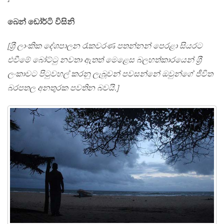
බෙන් ඩෝර්ටි විසිනි
[ශ‍්‍රී ලාංකික දේශපාලන රැකවරණ පතන්නන් පෙරළා සියරට
එවීමේ බෝට්ටු නවතා ඇතත් මෙළෙස බලහත්කාරයෙන් ශ‍්‍රී
ලංකාවට පිටුවහල් කරනු ලැබූවන් පවසන්නේ ඔවුන්ගේ ජීවිත
බරපතල අනතුරක පවතින බවයි.]