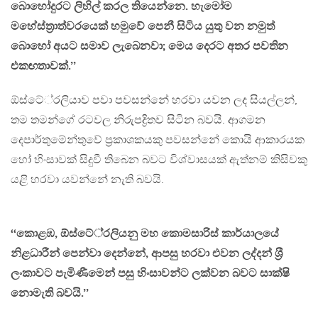
බොහෝදුරට ලිහිල් කරල තියෙන්නෙ. හැමෝම
මහේස්ත‍්‍රාත්වරයෙක් හමුවේ පෙනී සිටිය යුතු වන නමුත්
බොහෝ අයට සමාව ලැබෙනවා; මෙය දෙරට අතර පවතින
එකඟතාවක්.’’
ඕස්ටේ‍්‍රලියාව පවා පවසන්නේ හරවා යවන ලද සියල්ලන්,
තම තමන්ගේ රටවල නිරුපද්‍රිතව සිටින බවයි. ආගමන
දෙපාර්තුමේන්තුවේ ප‍්‍රකාශකයකු පවසන්නේ කොයි ආකාරයක
හෝ හිංසාවක් සිදුවී තිබෙන බවට විශ්වාසයක් ඇත්නම් කිසිවකු
යළි හරවා යවන්නේ නැති බවයි.
‘‘කොළඹ, ඕස්ටේ‍්‍රලියනු මහ කොමසාරිස් කාර්යාලයේ
නිළධාරීන් පෙන්වා දෙන්නේ, ආපසු හරවා එවන ලද්දන් ශ‍්‍රී
ලංකාවට පැමිණීමෙන් පසු හිංසාවන්ට ලක්වන බවට සාක්ෂි
නොමැති බවයි.’’