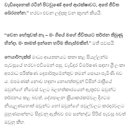
වැඩිදෙනෙක් රටින් පිටවුණේ අපේ ආරක්ෂාවට, අපේ ජීවිත
බේරගන්න.’’
හරවා එවන ලද්දකු වන කූගන් කියයි.
‘‘වෙන හේතුවක් නෑ – මං ගියේ මගේ ජීවිතයට තර්ජන තිබුණු
හින්දා. මං තාමත් ඉන්නෙ හරිම තිගැස්මකින්.’’
මතී පවසයි.
ෆෙයාර්ෆැක්ස්
මාධ්‍ය ආයතනයට කතා කළ සියල්ලන්ම
පැවසූයේ හරවා එවීමෙන් පසු, වැඩිදුර විමර්ෂණ සඳහා ශ‍්‍රී ලංකා
අපරාධ පරීක්ෂණ දෙපාර්තුමේන්තුව තමන් සොයා පැමිණි බව
ය. එපමණක් නොව හඳුනා නොගත්තවුන් විසින් රාත‍්‍රියේ
ඔවුන්ගේ නිවෙස් වලට බලහත්කාරයෙන් ඇතුළුව ඔවුන්ට
තර්ජනය කළ බවත්, දේශපාලන ක‍්‍රියාකරකම්වල දිගටම
නියැලූණහොත් ඔවුන්ට හෝ ඔවුන්ගේ පවුල්වලට කරදරවලට
මුහුණපාන්නට සිදුවනු ඇතිබව එම සන්නද්ධ පිරිස් පැවසූ බවත්
ඔවුහු කීහ.