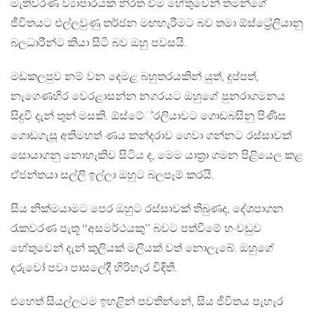
මැතිවරණ ව්‍යාපාරයක නිරත වීම හේතුවෙන් තමන්ගේ
ජීවිතයට එල්ලවුණු තර්ජන මඟහැරීමට බව තමා ඕස්ට්‍රේලියානු
බලධාරීන්ට කියා සිටි බව ඔහු පවසයි.
මඩකලපුව නම් වන දෙමළ බහුතරයකින් යුත්, දුප්පත්,
නැගෙණහිර වෙරළාසන්න නගරයට ඔහුගේ පුනරාගමනය
සිදුවී දැන් තුන් මසකි. ඕස්ටේ‍්‍රලියාවට ගොඩබසිනු පිණිස
ගොඩගැසූ අතිමහත් ණය කන්දරාව ගෙවා ගන්නට රස්සාවක්
සොයාගනු නොහැකිව සිටිය ද, මෙම යාත‍්‍රා ගමන පිළියෙල කළ
ඒජන්තයා සල්ලි ඉල්ලා ඔහුට බලපෑම් කරයි.
සිය නික්මයාමට පෙර ඔහුට රස්සාවක් තිබුණද, දේශපාගන
රැකවරණ පැතූ ‘‘අසමර්ථයකු’’ බවට පත්වීමේ හංවඩුව
හේතුවෙන් දැන් කුලියක් මලියක් වත් නොලැබේ. ඔහුගේ
දරුවෝ පවා පාසලේදී හිරිහැර විඳිති.
එහෙත් සියල්ලටම ඉහළින් පවතින්නේ, සිය ජීවිතය පැහැර