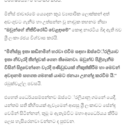
විශේෂයෙන් ම භයංකර කරයි.
මිනිස් ජාවාරමේ යෙදෙන කූඨ ව්‍යාපාරික ලොක්කන් අත්
අඩංගුවට ගැනීම හා උත්සන්න වූ නාවුක තහනම නිසා
”ඔවුන්ගේ නීතිවිරෝධී වෙළඳාමේ”
කොඳු නාරටිය බිඳ ඇති බව
ශ‍්‍රී ලංකා රජය විශ්වාස කරයි.
”මිනිස්සු ඉතා කඩිනමින් හරවා එවීම සඳහා ඕස්ටේ‍්‍රලියාව
ඉතා නිවැරදි තීන්දුවක් ගෙන තිබෙනවා. ඔවුන්ව පිළිගැනීම
විසින් සිදුවෙන්නෙ වැරදි පණිවුඩයක් නිකුත්කිරීම හා මෙවන්
අවදානම් සහගත ගමනක් යාමට ජනයා උනන්දු කරවීම යි.’’
රඹුක්වැල්ල පවසයි.
එහෙත් ධෛර්යසම්පන්නව ඕස්ටේ‍්‍රලියානු ගමනේ යෙදී,
යන්තම් සති කිහිපයක් ඇවෑමෙන් ආපසු ශ‍්‍රී ලංකාවට සේන්දු
වෙමින් සිටින්නන්, තුමූ ම ඇතැම්විට මහා අධෛර්යය කිරීම
ලෙස හැසිරෙනවා වන්නට ද පුළුවන.