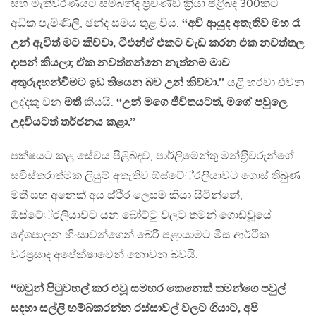
සහ මැතිවරණයට සම්බන්ද ප‍්‍රචණ්ඩ ක‍්‍රියා පිළිබද 300කට
අධික පැමිණිලි, ඡන්ද සමය තුළ විය.
‘‘අවි ආයුද අතැතිව මහ රෑ
උන් ඇවිත් මට කිව්වා, ටීඑන්ඒ එකට වැඩ කරන එක නවත්තල
දාපන් කියලා; ඒක නවත්තන්නෙ නැත්නම් මාව
අතුරුදහන්වීමට ඉඩ තියෙන බව උන් කිව්වා.’’
යළි හරවා එවන
ලද්දකු වන
මතී
කියයි.
‘‘උන් මගෙ ජීවිතයටත්, මගේ පවුලෙ
උදවියටත් තර්ජනය කළා.’’
පක්ෂයට කළ සේවය පිළිබඳව, පාර්ලිමේන්තු මන්ත‍්‍රිවරුන්ගේ
සවිස්තරාත්මක ලියුම් අතැතිව ඕස්ටේ‍්‍රලියාවට ගොස් තිබුණ
මතී සහ අනෙක් අය ස්ථිර ලෙසම කියා සිටින්නේ,
ඕස්ටේ‍්‍රලියාවට යන බෝට්ටු වලට තමන් ගොඩවූයේ
දේශපාලන හිංසාවන්ගෙන් බේරී පළායාමට මිස ආර්ථික
වරප‍්‍රසාද අපේක්ෂාවෙන් නොවන බවයි.
‘‘ඔවුන් පිටුවහල් කර එවූ සමහර කෙනෙක් තමන්ගෙ පවුල්
සඳහා සල්ලි හම්බකරන්න රස්සාවල් වලට ගියාට, අපි