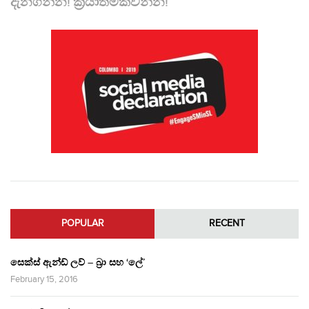
දැනගන්න! ක්‍රියාත්මකවන්න!
POPULAR
RECENT
සෙක්ස් ඇන්ඩ් ලව් – බ්‍රා සහ ‘ලේ’
February 15, 2016