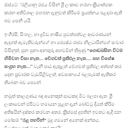
ඕස්ටේ‍්‍රලියානු රජය විසින් ශ‍්‍රී ලංකාව හරහා ක‍්‍රියාත්මක
කරන අතිවිශාල මහජන දැනුවත් කිරීමේ ප‍්‍රයත්නය පළදරා ඇති
බව පෙනී යයි.
ඉංගී‍්‍රසි, සිංහල, හා ද්‍රවිඩ භාෂීය පුවත්පත්වල ආවරණයන්
ඇදගත් ඇමැතිවරුන්ගේ හා ජ්‍යෙෂ්ඨ රාජ්‍ය නිලධාරීන්ගේ සංචාර
විසිනුත්, පුන පුනා අනතුරු අඟවමින් තිබුණු
‘‘ගොඩබසින විටම
හිමිවන වීසා නැත…. වේගවත් ප‍්‍රතිඵල නැත….. සහ විශේෂ
සංග‍්‍රහ නැත….’’
වැනි පාඨ ඇතුළත් වේගවත් ප‍්‍රතිඵල අත්පත් කර
දෙන ප‍්‍රචාරක වැඩපිළිවලත්, අවසානයේ බලපෑමක් ඇතිකර
තිබෙන බව පෙනේ.
නමුත් කාලගුණය බඳු අනෙකුත් සාධකද මීට බලපා ඇත. ශ‍්‍රී
ලංකාවෙන් එපිටට හමායන සුළඟ දැන් බෝට්ටු දියත් කිරීම
අතිෂයින් දුෂ්කර කරවන අතර, ක‍්‍රිස්මස් දූපතින් ඉවතට ඇදී එන
මෝසම්
’’රළ පහරින්‘‘
මූදු ගමනේ අනෙක් අන්තය,