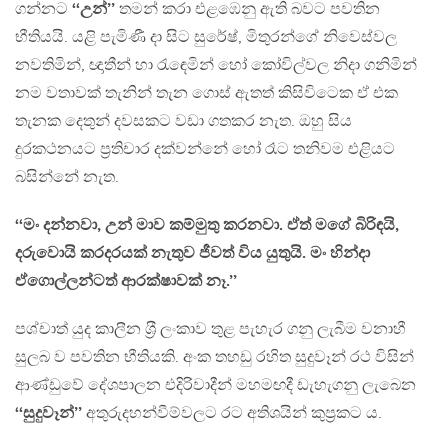
ගන්නට
‘‘උන්’’
තමන් කරා එළඹෙනු ඇති බවට පවතින
භීතියයි. යළි පැමිණී දා සිට සුරේෂ්, මිතුරන්ගේ නිවෙස්වල
නවතිමින්, ඥාතීන් හා රැඳෙමින් හෝ කෝවිල්වල නිදා ගනිමින්
නම වතාවක් තැනින් තැන ගොස් ඇතත් කිසිවිටෙක ඒ එක
තැනක දෙතුන් දවසකට වඩා ගතකර නැත. ඔහු සිය
දුරකථනයට ප‍්‍රතිචාර දක්වන්නේ හෝ රෑට තනිවම එළියට
බසින්නේ නැත.
‘‘මං දන්නවා, උන් මාව කම්මුතු කරනවා. ඒත් මගේ බිරිඳයි,
දරුවොයි කරදරයක් නැතුව ජීවත් විය යුතුයි. මං හින්දා
ඒගොල්ලන්ටත් ආරක්ෂාවක් නෑ.’’
පශ්චාත් යුද කාලීන ශ‍්‍රී ලංකාව තුළ පැහැර ගනු ලැබීම වනාහී
සුලබ ව පවතින භීතියකි. අංක තහඩු රහිත සුදුවෑන් රථ විසින්
ආණ්ඩුවේ දේශපාලන එදිරිවාදීන් මහමඟදී ඩැහැගනු ලැබෙන
‘‘සුදුවෑන්’’
අතුරුදහන්වීම්වලට රට අතිශයින් කුප‍්‍රකට ය.