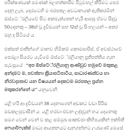
පරීක්ෂණයක් පමණක් බලහත්කාරීව පිටුවහල් කිරීමට පෙර
දෙනු ලැබ, දෙරටෙහි ම බරපතල අවධානයක් ඇතිකරමින්
ඕස්ටේ‍්‍රලියවේ සිට අකමැත්තෙන් හැරී ආපසු ඒමට සිදුවූ
50දෙනකු – 38ක් වූ ද්‍රවිඩයන් සහ 12ක් වූ සිංහලයන් – අතර
ඔහු ද සිටියේ ය.
එක්සත් ජාතීන්ගේ මානව හිමිකම් කොමසාරිස්, ඒ අවස්ථාවේ
පෙරළා සියරට යැවීමේ ඕස්ටේ‍්‍රලියානු ප‍්‍රතිපත්තිය ගැන
පැවසූයේ :
‘‘අප ඕස්ටේ‍්‍රලියානු ආණ්ඩුව හමුවේ මතුකළ
අන්දමට ම, පවත්නා ක‍්‍රියාපටිපාටිය, සාධාරණත්වය හා
නිරවද්‍යතාව යන විෂයයන් දෙකටම බරපතල ප‍්‍රශ්න
මතුකරන්නේ ය’’
යනුවෙනි.
යළි හරී ආ ද්‍රවිඩයන් 38 දෙනාගෙන් අඩකට වඩා පිරිස
මඩකලපුවාසීන් ය. යළි හරවා එවන ලද්දවුන් හය දෙනෙකු
සමග වෙන් වෙන් ව කළ සම්මුඛ සාකච්ඡා කිහිපයකින් ඉක්බිති
ෆෙයාර්ෆැක්ස්
මාධ්‍ය ආයතනයට දැනගන්නට ලැබුණේ මෙසේ