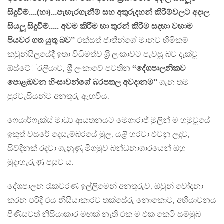
සිදුවීම්….(හා)…පැහැරගැනීම් සහ අතුරුදහන් කිරීම්වලට අදාල
සියලූ සිදුවීම්….. අවම කිරීම හා තුරන් කිරීම සදහා වහාම
පියවර ගත යුතු බව’’
එක්සත් ජාතීන්ගේ මානව හිමිකම්
කවුන්සිලයේදී ඉතා විධිමත්ව ශ‍්‍රී ලංකාවට පැවසූ බව දැක්වූ
ඕස්ටේ‍්‍රලියාව, ශ‍්‍රී ලංකාවේ පවතින
‘‘දේශපාලනිකව
පොළඹවන හිංසාවන්ගේ බරපතල අවදානම’’
ගැන තම
පුරවැසියන්ට අනතුරු ඇඟවීය.
ෆෙයාර්ෆැක්ස් මාධ්‍ය ආයතනයට මෙගාරාජ් මුලින් ම හමුවූයේ
ඉකුත් වසරේ දෙසැම්බරයේ මුල, යළි හරවා එවනු ලදුව,
සිව්දිනක් රඳවා ගැනුණු මීගමුව බන්ධනාගාරයෙන් ඔහු
මුදාහැරුණු පසුව ය.
දේශපාලන රැකවරණ ඉල්ලීමෙන් අනතුරුව, ඔවුන් චෝදනා
කරන පරිදි එය නිසියාකාරව තක්සේරු නොකොට, අභියාචනය
පිණිසවත් නිසියාකාර මඟක් නැති එක ම එක කෙටි සම්මුඛ