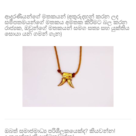
ආදරණීයන්ගේ මතකයන් (අතුරුදහන් කරන ලද
සමීපතමයන්ගේ මතකය අමතක කිරීමට බල කරන
රාජ්‍යක, ඔවුන්ගේ මතකයන් සමග සත්‍ය සහ යුක්තිය
සොයා යන ගමන් ගැන)
ඔබත් සමාජමාධ්‍ය පරිශීලකයෙක්ද? කියවන්න!