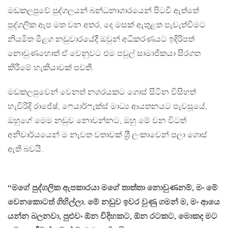
මඩකලපුවේ පුද්ගලයන් බන්ධනාගාරයෙන් පිටවී ඇත්තේ
පුද්ගලික ඇප මත වන අතර, දෙ මසක් ඇතුළත පැවැත්වීමට
නියමිත මීළග නඩුවාරයේදී ඔවුන් අධිකරණයට ඉදිරිපත්
නොවුණහොත් ඒ වෙනුවට එම පවුල් සාමාජිකයා සිරගත
කිරීමේ හැකියාවක් පවතී.
මඩකලපුවෙන් වෙනත් නගරයකට ගොස් සිටින විසිහත්
හැවිරිදි රාජේෂ්, ෆෙයාර්ෆැක්ස් මාධ්‍ය ආයතනයට පැවසූයේ,
ඔහුගේ මෙම නඩුව නොවන්නට, ඔහු මේ වන විටත්
අනිවාර්යයෙන් ම නැවත වතාවක් ශ‍්‍රී ලංකාවෙන් පලා ගොස්
ඇති බවයි.
‘‘මගේ පුද්ගලික ඇපකාරයා මගේ තාත්තා නොවුණනම්, මං මේ
වෙනකොටත් ගිහිල්ලා. මේ නඩුව ඉවර වුණු ගමන් ම, මං ආයෙ
යන්න බලනවා, පුළුවං ඕන විදිහකට, ඕන රටකට, මොකද මට