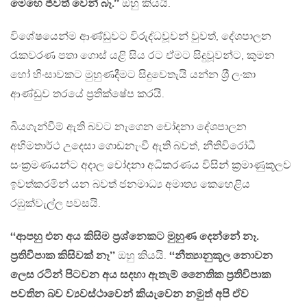
මෙහෙ ජීවත් වෙන් බෑ.’’
ඔහු කියයි.
විශේෂයෙන්ම ආණ්ඩුවට විරුද්ධවූවන් වුවත්, දේශපාලන
රැකවරණ පතා ගොස් යළි සිය රට ඒමට සිදුවූවන්ට, කුමන
හෝ හිංසාවකට මුහුණදීමට සිදුවෙතැයි යන්න ශ‍්‍රී ලංකා
ආණ්ඩුව තරයේ ප‍්‍රතික්ෂේප කරයි.
බියගැන්වීම් ඇති බවට නැගෙන චෝදනා දේශපාලන
අභිමතාර්ථ උදෙසා ගොඩනැංවී ඇති බවත්, නීතිවිරෝධී
සංක‍්‍රමණයන්ට අදාල චෝදනා අධිකරණය විසින් ක‍්‍රමාණුකූලව
ඉවත්කරමින් යන බවත් ජනමාධ්‍ය අමාත්‍ය කෙහෙළිය
රඹුක්වැල්ල පවසයි.
‘‘ආපහු එන අය කිසිම ප‍්‍රශ්නෙකට මුහුණ දෙන්නේ නෑ.
ප‍්‍රතිවිපාක කිසිවක් නෑ’’
ඔහු කියයි.
‘‘නීත්‍යානුකූල නොවන
ලෙස රටින් පිටවන අය සදහා ඇතැම් නෛතික ප්‍රතිවිපාක
පවතින බව ව්‍යවස්ථාවෙන් කියැවෙන නමුත් අපි ඒව