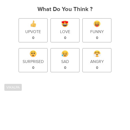
What Do You Think ?
UPVOTE
LOVE
FUNNY
0
0
0
SURPRISED
SAD
ANGRY
0
0
0
VIKALPA