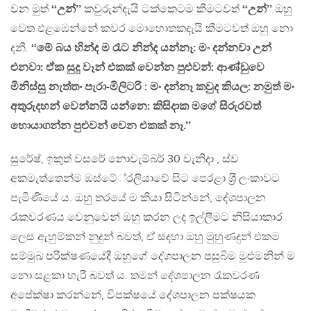
වන මුත්
‘‘උන්’’
කවුරුන්දැයි ටක්කෙටම කීමටවත්
‘‘උන්’’
ඔහු
වෙත එළඹෙන්නේ කවර මොහොතකදැයි කීමටවත් ඔහු නො
දනී.
‘‘මේ බය හින්ද ම රෑට නින්ද යන්නෑ: මං දන්නවා උන්
එනවා: ඒක සුදු වෑන් එකක් වෙන්න පුළුවන්: ආණ්ඩුවෙ
මිනිස්සු නැත්තං පැරා-මිලිටරි : මං දන්නෑ කවුද කියල: නමුත් මං
අතුරුදහන් වෙන්නයි යන්නෙ: කිසිදාක මගේ සිරුරවත්
හොයාගන්න පුළුවන් වෙන එකක් නෑ.’’
සුරේෂ්, ඉකුත් වසරේ නොවැම්බර් 30 වැනිදා , ස්ව
අකමැත්තෙන්ම ඔස්ටේ‍්‍රලියාවේ සිට පෙරළා ශ‍්‍රී ලංකාවට
පැමිණියේ ය. ඔහු තරයේ ම කියා සිටින්නේ, දේශපාලන
රැකවරණය වෙනුවෙන් ඔහු කරන ලද ඉල්ලීමට නිසියාකාර
ලෙස ඇහුම්කන් නුදුන් බවත්, ඒ සදහා ඔහු මුහුණදුන් එකම
සම්මුඛ පරීක්ෂණයේදී ඔහුගේ දේශපාලන පසුබිම මුළුමනින් ම
නො සළකා හැරි බවත් ය. තමන් දේශපාලන රැකවරණ
අපේක්ෂා කරන්නේ, විපක්ෂයේ දේශපාලන පක්ෂයක