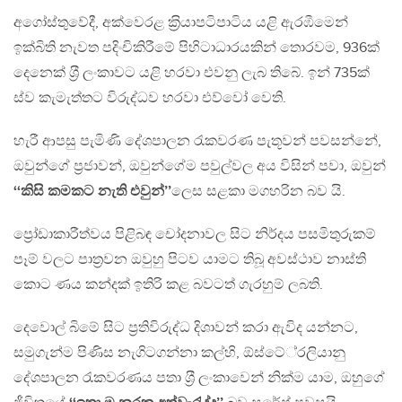
අගෝස්තුවේදී, අක්වෙරළ ක‍්‍රියාපටිපාටිය යළි ඇරඹීමෙන්
ඉක්බිති නැවත පදිංචිකිරීමේ පිහිටාධාරයකින් තොරවම, 936ක්
දෙනෙක් ශ‍්‍රී ලංකාවට යළි හරවා එවනු ලැබ තිබේ. ඉන් 735ක්
ස්ව කැමැත්තට විරුද්ධව හරවා එව්වෝ වෙති.
හැරී ආපසු පැමිණි දේශපාලන රැකවරණ පැතූවන් පවසන්නේ,
ඔවුන්ගේ ප‍්‍රජාවන්, ඔවුන්ගේම පවුල්වල අය විසින් පවා, ඔවුන්
‘‘කිසි කමකට නැති එවුන්’’
ලෙස සළකා මගහරින බව යි.
ප්‍රෝඩාකාරීත්වය පිළිබඳ චෝදනාවල සිට නිර්දය පසමිතුරුකම්
පෑම් වලට පාත්‍රවන ඔවුහු පිටව යාමට තිබූ අවස්ථාව නාස්ති
කොට ණය කන්දක් ඉතිරි කළ බවටත් ගැරහුම් ලබති.
දෙවොල් බිමේ සිට ප‍්‍රතිවිරුද්ධ දිශාවන් කරා ඇවිද යන්නට,
සමුගැන්ම පිණිස නැගිටගන්නා කල්හි, ඕස්ටේ‍්‍රලියානු
දේශපාලන රැකවරණය පතා ශ‍්‍රී ලංකාවෙන් නික්ම යාම, ඔහුගේ