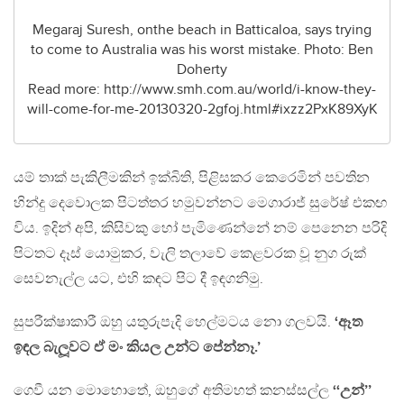
Megaraj Suresh, onthe beach in Batticaloa, says trying
to come to Australia was his worst mistake. Photo: Ben
Doherty
Read more: http://www.smh.com.au/world/i-know-they-
will-come-for-me-20130320-2gfoj.html#ixzz2PxK89XyK
යම් තාක් පැකිලීමකින් ඉක්බිති, පිළිසකර කෙරෙමින් පවතින
හින්දු දෙවොලක පිටත්තර හමුවන්නට මෙගාරාජ් සුරේෂ් එකඟ
විය. ඉදින් අපි, කිසිවකු හෝ පැමිණෙන්නේ නම් පෙනෙන පරිදි
පිටතට දෑස් යොමුකර, වැලි තලාවේ කෙළවරක වූ නුග රුක්
සෙවනැල්ල යට, එහි කඳට පිට දී ඉඳගනිමු.
සුපරීක්ෂාකාරී ඔහු යතුරුපැදි හෙල්මටය නො ගලවයි.
‘ඈත
ඉඳල බැලූවට ඒ මං කියල උන්ට පේන්නෑ.’
ගෙවී යන මොහොතේ, ඔහුගේ අතිමහත් කනස්සල්ල
‘‘උන්’’