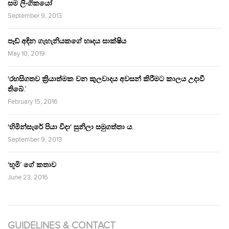
සම ලිංගිකයෝ
September 9, 2013
පෑඩ් අඳින ගැහැනියකගේ හෘදය සාක්ෂිය
May 10, 2019
‘රහසිගතව ක්‍රියාත්මක වන කුලවාදය අවසන් කිරීමට කාලය උදාවී
තිබේ.’
February 15, 2016
‘හිමින්සැරේ පියා විදා‘ සුනිලා සමුගත්තා ය.
September 9, 2013
‘භූමි’ ගේ කතාව
June 23, 2016
GUIDELINES & CONTACT