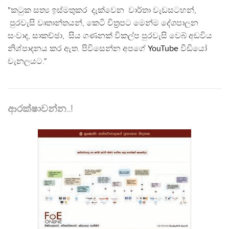
"කටුක සත්‍ය ඉස්මතුකර දැක්වෙන වාර්තා වැඩසටහන්,
පුරවැසි වෘතාන්තයන්, කෙටි චිත්‍රපට මෙන්ම දේශපාලන
සංවාද, සාකච්ඡා, සිය ගණනක් විකල්ප පුරවැසි වෙබ් අඩවිය
නිශ්පාදනය කර ඇත. පිවිසෙන්න අපගේ
YouTube
වීඩියෝ
චැනලයට."
ආරක්ෂාවන්න..!