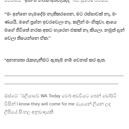
ජීවිතයේ
‘‘ඉතා ම නරක අත්වැරැද්ද’’
බව සුරේෂ් පවසයි.
‘‘මං ඉන්නෙ හැමදේම නැතිකරගෙන, මට රස්සාවක් නෑ, මං
ණයයි, මගේ ප‍්‍රශ්න ඉවරවෙලා නෑ. කලින් මං හිතුවා, ආයෙ
මගේ ජීවිතේ නරක අතට හැරෙන එකක් නෑ කියලා. නමුත් දැන්
වෙලා තියෙන්නෙ ඒක.’’
*අනන්‍යතා රැකගැනීමට ඇතැම් නම් වෙනස් කර ඇත.
______________________________________________
____________________________________________
ඕස්ටේ‍්‍රලියාවේ WA Today වෙබ් අඩවියට බෙන් ඩෝර්ටි
විසින්
I
know they will come for me මැයෙන් ලියන ලද
ලිපියේ සිංහල අනුවාදයකි.