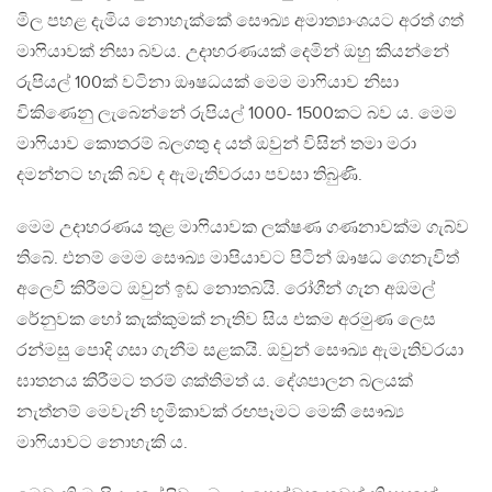
මිල පහළ දැමිය නොහැක්කේ සෞඛ්‍ය අමාත්‍යාංශයට අරත් ගත්
මාෆියාවක් නිසා බවය. උදාහරණයක් දෙමින් ඔහු කියන්නේ
රුපියල් 100ක් වටිනා ඖෂධයක් මෙම මාෆියාව නිසා
විකිණෙනු ලැබෙන්නේ රුපියල් 1000- 1500කට බව ය. මෙම
මාෆියාව කොතරම් බලගතු ද යත් ඔවුන් විසින් තමා මරා
දමන්නට හැකි බව ද ඇමැතිවරයා පවසා තිබුණි.
මෙම උදාහරණය තුළ මාෆියාවක ලක්ෂණ ගණනාවක්ම ගැබ්ව
තිබේ. එනම් මෙම සෞඛ්‍ය මාපියාවට පිටින් ඖෂධ ගෙනැවිත්
අලෙවි කිරීමට ඔවුන් ඉඩ නොතබයි. රෝගීන් ගැන අඔමල්
රේනුවක හෝ කැක්කුමක් නැතිව සිය එකම අරමුණ ලෙස
රන්මසු පොදි ගසා ගැනීම සළකයි. ඔවුන් සෞඛ්‍ය ඇමැතිවරයා
ඝාතනය කිරීමට තරම් ශක්තිමත් ය. දේශපාලන බලයක්
නැත්නම් මෙවැනි භූමිකාවක් රඟපෑමට මෙකී සෞඛ්‍ය
මාෆියාවට නොහැකි ය.