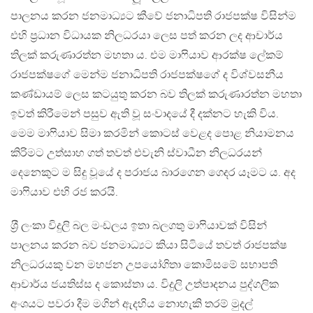
පාලනය කරන ජනමාධ්‍යට කීවේ ජනාධිපති රාජපක්ෂ විසින්ම
එහි ප‍්‍රධාන විධායක නිලධරයා ලෙස පත් කරන ලද ආචාර්ය
තිලක් කරුණාරත්න මහතා ය. එම මාෆියාව ආරක්ෂ ලේකම්
රාජපක්ෂගේ මෙන්ම ජනාධිපති රාජපක්ෂගේ ද විශ්වසනීය
කණ්ඩායම් ලෙස කටයුතු කරන බව තිලක් කරුණාරත්න මහතා
ඉවත් කිරීමෙන් පසුව ඇති වූ සංවාදයේ දී දක්නට හැකි විය.
මෙම මාෆියාව සිමා කරමින් කොටස් වෙළද පොළ නියාමනය
කිරිමට උත්සාහ ගත් තවත් එවැනි ස්වාධීන නිලධරයන්
දෙනෙකුට ම සිදු වූයේ ද පරාජය බාරගෙන ගෙදර යෑමට ය. අද
මාෆියාව එහි රජ කරයි.
ශ‍්‍රී ලංකා විදුලි බල මංඩලය ඉතා බලගතු මාෆියාවක් විසින්
පාලනය කරන බව ජනමාධ්‍යට කියා සිටියේ තවත් රාජපක්ෂ
නිලධරයකු වන මහජන උපයෝගිතා කොමිසමේ සභාපති
ආචාර්ය ජයතිස්ස ද කොස්තා ය. විදුලි උත්පාදනය පුද්ගලික
අංශයට පවරා දීම මගින් ඇදහිය නොහැකි තරම් මුදල්