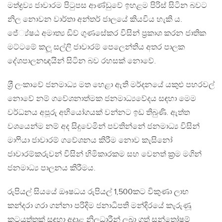
මත්ද්‍රව්‍ය ජාවාරම පිටුපස ආණ්ඩුවේ ඉහළම පිරිස් සිටින බවට
නිල නොවන වාර්තා අන්තර් ජාලයේ කියවිය හැකි ය.
ජේ්‍ය්ෂඨ අමාත්‍ය ඩිව් ගුණසේකර විසින් ප‍්‍රකාශ කරන ජාතික
මට්ටමේ කලූ සල්ලි ජාවාරම් පෙලෙන්තිය අතර පාලක
දේශපාලනඥයින් සිටින බව රහසක් නොවේ.
ශ‍්‍රී ලංකාවේ ජනමාධ්‍ය මත හෙළා ඇති මර්දනයේ යකුළු පහරවල්
නොවේ නම් ගවේශනාත්මක ජනමාධ්‍යවේදය සඳහා මෙම
වර්ධනය අපූරු අභියෝගයක් වන්නට ඉඩ තිබුණි. ඇත්ත
වශයෙන්ම නම් අද සිදුවෙමින් පවතින්නේ ජනමාධ්‍ය විසින්
මාෆියා ජාවාරම් ගවේශනය කිරීම නොව කැසිනෝ
ජාවාරම්කරුවන් විසින් හිමිකාරකම සහ වෙනත් ක‍්‍රම මගින්
ජනමාධ්‍ය පාලනය කිරීමය.
රුපියල් සියයේ ඖෂධය රුපියල් 1,500කට විකුණා ලාභ
කන්දරා ගරා ගන්නා පරිදිම ජනාධිපති මන්දිරයේ කැරුණූ
කටයුත්තක් සඳහා අදාළ නිලධාරීන් ලබා ගත් සන්තෝෂම්