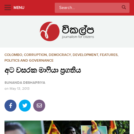
S
Search
MENU
k
for:
i
p
t
o
m
COLOMBO
,
CORRUPTION
,
DEMOCRACY
,
DEVELOPMENT
,
FEATURES
,
a
POLITICS AND GOVERNANCE
i
අට වසරක මාෆියා ප‍්‍රගතිය
n
c
SUNANDA DESHAPRIYA
o
on
May 13, 2013
n
t
e
n
t