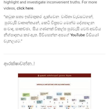
highlight and investigate inconvenient truths. For more
videos,
click here
.
"කටුක සත්‍ය ඉස්මතුකර දැක්වෙන වාර්තා වැඩසටහන්,
පුරවැසි වෘතාන්තයන්, කෙටි චිත්‍රපට මෙන්ම දේශපාලන
සංවාද, සාකච්ඡා, සිය ගණනක් විකල්ප පුරවැසි වෙබ් අඩවිය
නිශ්පාදනය කර ඇත. පිවිසෙන්න අපගේ
YouTube
වීඩියෝ
චැනලයට."
ආරක්ෂාවන්න..!