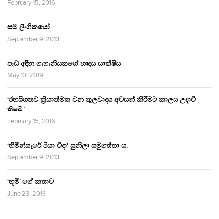
February 15, 2016
සම ලිංගිකයෝ
September 9, 2013
පෑඩ් අඳින ගැහැනියකගේ හෘදය සාක්ෂිය
May 10, 2019
‘රහසිගතව ක්‍රියාත්මක වන කුලවාදය අවසන් කිරීමට කාලය උදාවී
තිබේ.’
February 15, 2016
‘හිමින්සැරේ පියා විදා‘ සුනිලා සමුගත්තා ය.
September 9, 2013
‘භූමි’ ගේ කතාව
June 23, 2016