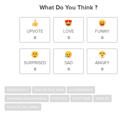
What Do You Think ?
UPVOTE
LOVE
FUNNY
0
0
0
SURPRISED
SAD
ANGRY
0
0
0
DEMOCRACY
END OF THE WAR
GOVERNANCE
MAHINDA RAJAPAKSHA
POLITICS
POST WAR
VIKALPA
VIKALPA SRI LANKA