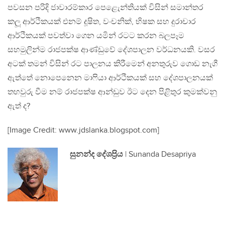
පවසන පරිදි ජාවාරම්කාර පෙළෙැන්තියක් විසින් සමාන්තර
කලූ ආර්ථිකයක් එනම් දූෂිත, වංචනික්, භිෂක සහ දුරාචාර
ආර්ථිකයක් පවත්වා ගෙන යමින් රටට කරන බලපෑම
සහමුලින්ම රාජපක්ෂ ආණ්ඩුවේ දේශපාලන වර්ධනයකි. වසර
අටක් තමන් විසින් රට පාලනය කිරීමෙන් අනතුරුව ගොඩ නැගී
ඇත්තේ නොපෙනෙන මාෆියා ආර්ථිකයක් සහ දේශපාලනයක්
තහවුරු වීම නම් රාජපක්ෂ ආන්ඩුව ඊට දෙන පිළිතුර කුමක්වනු
ඇත් ද?
[Image Credit: www.jdslanka.blogspot.com]
සුනන්ද දේශප‍්‍රිය
| Sunanda Desapriya