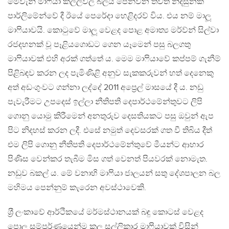
මෙවැනි මාෆියා කල්ලිවල බලය පෙන්වන තවත් නිදසුනක්
පාර්ලිමේන්වේ දී ඊයේ පෙරේදා හෙළිදරව් විය. එය නම් මාලූ
මාෆියාවයි. කොටුවේ මාලූ වෙළද පොළ අමාත්‍ය මර්ව්න් සිල්වා
රජදහනක් වූ පෑළියගොඩට ගෙන යෑමෙන් පසු බලගතු
මාෆියාවක් එහි අරක් ගත්තේ ය. මෙම මාෆියාවේ කප්පම් ගැනීම්
පිළිබඳව කරන ලද පැමිණිළි අනුව සැකකරුවන් හත් දෙනෙකු
අත් අඩංගුංවට ගන්නා ලද්දේ 2011 අප්‍රෙල් මාසයේ දී ය. නඩු
පැවැරීමට උපදෙස් ඉල්ලා නීතිපති දෙපාර්ථමේන්තුවට ලිපි
ගොනු යොමු කිරීමෙන් අනතුරුව දෙසතියකට පසු ඔවුන් ඇප
පිට නිදහස් කරන ලදී. එසේ නමුත් දෙවසරක් ගත වී තිබිය දීත්
එම ලිපි ගොනු නීතිපති දෙපාර්ථමේන්තුවේ මීයන්ට ආහාර
පිණිස වෙන්කර තැබීම මිස ගත් වෙනත් පියවරක් නොමැත.
නඩුව බකල් ය. මේ වනාහි මාෆියා ජාලයන් සතු දේශපාලන බල
මහිමය පෙන්නුම් කැරෙන අවස්ථාවෙකි.
ශ‍්‍රී ලංකාවේ ආර්ථිකයේ මර්මස්ථානයක් බඳු කොටස් වෙළද
පොල සම්පූර්ණයෙන්ම කලූ සල්ලිකාර මාෆියාවක් විසින්