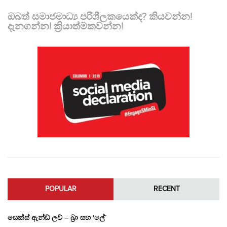
ඔබත් සමාජමාධ්‍ය පරිශීලකයෙක්ද? කියවන්න!
දැනගන්න! ක්‍රියාත්මකවන්න!
POPULAR
RECENT
සෙක්ස් ඇන්ඩ් ලව් – බ්‍රා සහ ‘ලේ’