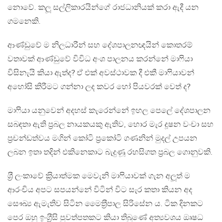
නොවේ. කලූ සල්ලිකාරයින්ගේ රාජධානියක් කරා ඇදී යන
ගමනෙකි.
ආණ්ඩුවේ ම නිලධාරීන් සහ දේශපාලනඥයින් කොතරම්
වතාවක් ආණ්ඩුවේ විවිධ අංශ පාලනය කරන්නේ මාෆියා
විසිනැයි කියා ඇත්ද? ඒ එක් අවස්ථාවක දී එකී මාෆියාවන්
අහෝසි කිරීමට ගන්නා ලද කවර හෝ පියවරක් වෙත් ද?
මාෆියා යනුවෙන් අදහස් කැරෙන්නේ ඉහල පෙලේ දේශපාලන
සබඳතා ඇති ප‍්‍රබල නායකයකු ඇතිව, හොර මැර දූෂන වංචා සහ
ප‍්‍රචන්ඩත්වය මගින් කෝටි ප‍්‍රකෝටි ගණනින් මුදල් උපයන
ලබන ඉතා තදින් එකිනෙකාට බැදුණූ රහසිගත ප‍්‍රබල ගොනුවකි.
ශ‍්‍රී ලංකාවේ ක‍්‍රියාත්මක මෙවැනි මාෆියාවක් ගැන අලූත් ම
ආරංචිය අපට සපයන්නේ විටින් විට සැර කතා කියන අද
සෞඛ්‍ය ඇමැතිව සිටින මෛත‍්‍රීපාල සිරිසේන ය. ටික දිනකට
පෙර ඔහු ඉංග‍්‍රීසි පුවත්පතකට කියා තිබුණේ අත්‍යවශය ඔෘෂධ