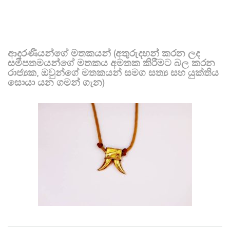
ආදරණීයන්ගේ මතකයන් (අතුරුදහන් කරන ලද
සමීපතමයන්ගේ මතකය අමතක කිරීමට බල කරන
රාජ්‍යක, ඔවුන්ගේ මතකයන් සමග සත්‍ය සහ යුක්තිය
සොයා යන ගමන් ගැන)