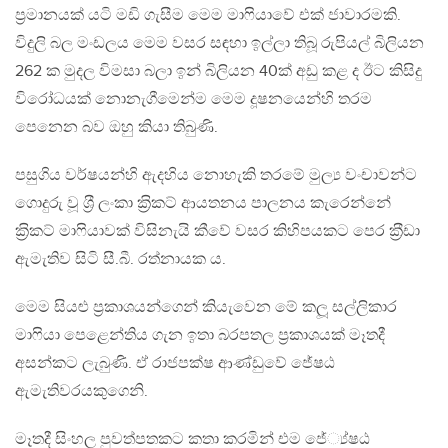
ප‍්‍රමානයක් යටි මඩි ගැසීම මෙම මාෆියාවේ එක් ජාවාරමකි.
විදුලි බල මංඩලය මෙම වසර සඳහා ඉල්ලා තිබූ රුපියල් බිලියන
262 ක මුදල විමසා බලා ඉන් බිලියන 40ක් අඩු කළ ද ඊට කිසිදු
විරෝධයක් නොනැගීමෙන්ම මෙම දූෂනයෙන්හි තරම
පෙනෙන බව ඔහු කියා තිබුණි.
පසුගිය වර්ෂයන්හි ඇදහිය නොහැකි තරමේ මුල්‍ය වංචාවන්ට
ගොදුරු වූ ශ‍්‍රී ලංකා ක‍්‍රිකට් ආයතනය පාලනය කැරෙන්නේ
ක‍්‍රිකට් මාෆියාවක් විසිනැයි කීවේ වසර කිහිපයකට පෙර ක‍්‍රීඩා
ඇමැතිව සිටි සී.බී. රත්නායක ය.
මෙම සියළු ප‍්‍රකාශයන්ගෙන් කියැවෙන මේ කලූ සල්ලිකාර
මාෆියා පෙළෙන්තිය ගැන ඉතා බරපතල ප‍්‍රකාශයක් මෑතදී
අසන්කට ලැබුණි. ඒ රාජපක්ෂ ආණ්ඩුවේ ජේෂඨ
ඇමැතිවරයකුගෙනි.
මෑතදී සිංහල පුවත්පතකට කතා කරමින් එම ජේ්‍ය්ෂඨ