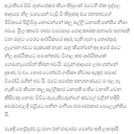
ඇමතිවර ඩිව් ගුණසේකර කියා තිබුණේ රටෙහි ඒක පුද්ගල
ආදායම නිල වශයෙන් වැඩි වී තිබුණද එය ජනතාවගේ
ජීවිතයේ පිළිඹිබු නොවන්නේ කලූ සල්ලි ධනපති පන්තිය නිසා
බවය. ශ‍්‍රී ලංකාවේ රාජ්‍ය ව්‍යවසාය පොදු කාරක සභාවේ සභාපති
වන ඔහුට මෙරට ආර්ථිකයේ අඳුරු පැති ගැන ද තොරතුරු
ලැබෙන බවට සැකයක් නැත. ඔහු කියන්නේ අද අපේ රටේ
නිල ආර්ථිකයට සමාන්තරව විශාල කළු ආර්ථිකයක්
ගොඩනැගෙමින් තිබන බවයි. ඔවුන් ආදායම ලබා ගන්නේ
දූෂණ, වංචා, හොර ටෙන්ඩර් ගණිකා නිවාස ඇතුළු සමාජ
විරෝධී මගින් බව යි. රටේ සමස්ත ජනගහණයට ම බල පෑ
හැකි මේ කියන කලූ සල්ලිකාර ධනපති පංතිය වනාහී වෙන
කිසිවකු නොව විවිධ ඇමැතිවරුන්ගේ කටවල් වලින් හදිසි
අවස්ථාවලදී එළියට පනින මාෆියා ජාවාරම්කාර පෙලෙැන්තිය
යි.
මැතදී හෙළිදරව් වු මහා රන් ජාවාරම මෙන්ම අති ලාභදායී