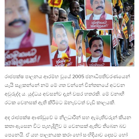
රාජපක්ෂ පාලනය ආරම්භ වූයේ 2005 ජනාධිපතිවරණයෙන්
යැයි සළකන්නේ නම් මේ ගත වන්නේ චින්තනයේ අටවන
අවුරුද්ද ය. යුද්ධය අවසන්ව දැන් වසර හතරකි. මේ වනාහී
රටක වෙනසක් ඇති කිරීමට ඕනෑවටත් වැඩි කාලයකි.
අද රාජපක්ෂ ආණ්ඩුවේ ම නිලධාරීන් සහ ඇමැතිවරුන් කියන
කතා ඇසෙන විට පැහැදිලිව ම වෙනසක් ඇතිව තිබෙන බව
පෙනෙයි. ඒ යහ පාලනයක කරා හෝ සංහිදියාව දෙසට හෝ