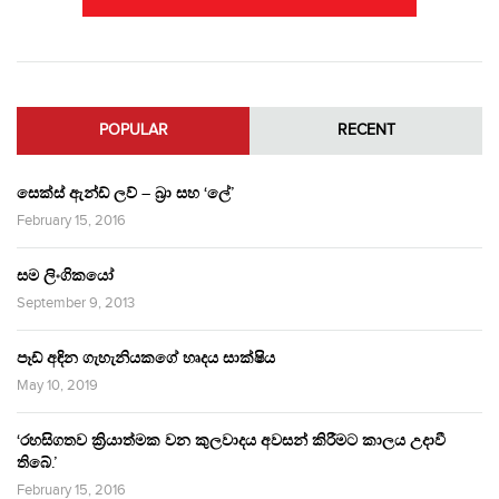
POPULAR
RECENT
සෙක්ස් ඇන්ඩ් ලව් – බ්‍රා සහ ‘ලේ’
February 15, 2016
සම ලිංගිකයෝ
September 9, 2013
පෑඩ් අඳින ගැහැනියකගේ හෘදය සාක්ෂිය
May 10, 2019
‘රහසිගතව ක්‍රියාත්මක වන කුලවාදය අවසන් කිරීමට කාලය උදාවී
තිබේ.’
February 15, 2016