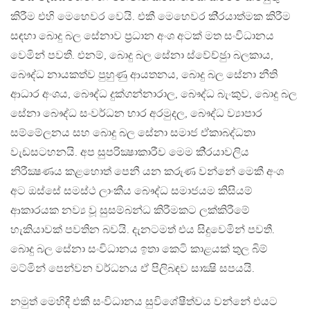
කිරීම එහි මෙහෙවර වෙයි. එකී මෙහෙවර කි‍්‍රයාත්මක කිරීම
සඳහා බොදු බල සේනාව ප‍්‍රධාන අංශ අටක් මත සංවිධානය
වෙමින් පවතී. එනම්, බොදු බල සේනා ස්වේච්ඡුා බලකාය,
බෞද්ධ නායකත්ව පුහුණු ආයතනය, බොදු බල සේනා නීති
ආධාර අංශය, බෞද්ධ දුක්ගන්නාරාල, බෞද්ධ බැංකුව, බොදු බල
සේනා බෞද්ධ සංවර්ධන භාර අරමුදල, බෞද්ධ ව්‍යාපාර
සම්මේලනය සහ බොදු බල සේනා සමාජ ඒකාබද්ධතා
වැඩසටහනයි. අප සුපරික්‍ෂාකාරීව මෙම කි‍්‍රයාවලිය
නිරීක්‍ෂණය කළහොත් පෙනී යන කරුණ වන්නේ මෙකී අංශ
අට ඔස්සේ සමස්ථ ලාංකීය බෞද්ධ සමාජයම කිසියම්
ආකාරයක නව්‍ය වූ සුසම්බන්ධ කිරීමකට ලක්කිරීමේ
හැකියාවක් පවතින බවයි. දැනටමත් එය සිදුවෙමින් පවතී.
බොදු බල සේනා සංවිධානය ඉතා කෙටි කාළයක් තුල බිම්
මට්මින් පෙන්වන වර්ධනය ඒ පිලිබඳව සාක්‍ෂි සපයයි.
නමුත් මෙහිදී එකී සංවිධානය සුවිශේෂීත්වය වන්නේ එයට