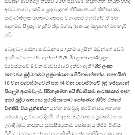
රැඩිකල් ආව්ගශීලී භික්‍ෂුව මෙහි පසුබිමේ හඳුනාගනී. නමුත් එහිදී
අවධානයට ලක්විය යුතු වැදගත් නිරීක්‍ෂණයන් කිහිපයක්ම
කරුණාතිලක මහතාට අතපසු වන අතර එනයින්ම ඒ මත
පදනම්ව සිදුකළ හැකිව තිබූ විශ්ලේෂණයද ඔහුගෙන් මඟහැරී
යයි.
බොදු බල සේනා සංවිධානයේ දැක්ම ලෙසින් ඔවුන්ගේ වෙබ්
අඩවියේ සඳහන්ව ඇත්තේ 1978 ශී‍්‍ර ලංකා ආණ්ඩුක‍්‍රම
ව්‍යවස්ථාවේ 9 වන ව්‍යවස්ථාවේ දක්වා ඇති
”ශී‍්‍ර ලංකා
ජනරජය බුද්ධාගමට ප‍්‍රමුඛස්ථානය පිරිනමන්නේය. එහෙයින්
10 වන ව්‍යවස්ථාවෙන් සහ 14 වන ව්‍යවස්ථාවේ (ඉ) ඡේදයෙන්
සියලූම ආගම්වලට පිරිනැමෙන අයිතිවාසිකම් ආරක්‍ෂාකර දෙන
අතර බුද්ධ ශාසනය සුරක්‍ෂිතකොට පෝෂණය කිරීම රජයේ
වගකීම විය යුත්තේය”
යන්න තහවුරු කරමින් එය අනාගත
පරපුරටද උරුමකර දීමයි. ඒ අනුව බුද්ධාගමට ප‍්‍රමුඛස්ථානය
ලබාදී බුද්ධ ශාසනය සුරක්‍ෂිතකොට පෝෂණය කිරීම පිණිස
විවිධ වැඩසටහන් හා ව්‍යාපෘති කි‍්‍රයාත්මක කිරීමට කටයුතු