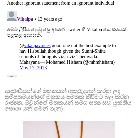
ආදරණීයන්ගේ මතකයන් (අතුරුදහන් කරන ලද
සමීපතමයන්ගේ මතකය අමතක කිරීමට බල කරන
රාජ්‍යක, ඔවුන්ගේ මතකයන් සමග සත්‍ය සහ යුක්තිය
සොයා යන ගමන් ගැන)