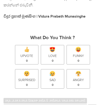
කරන්නේ එබැවිනි.
විදුර ප‍්‍රභාත් මුණසිංහ | Vidura Prabath Munasinghe
What Do You Think ?
UPVOTE
LOVE
FUNNY
0
0
0
SURPRISED
SAD
ANGRY
0
0
0
À¶¸À·„À·À¶ À·À¶»À·ŠÂ€À¶º À¶ŠÀ·Š. À¶ŠÀ¶»À·”À¶«À·À¶­À·’À¶½À¶Š