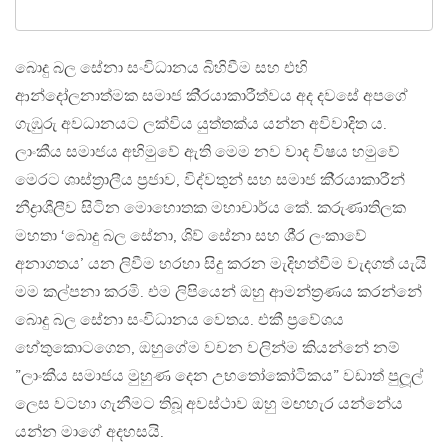
බොදු බල සේනා සංවිධානය බිහිවීම සහ එහි
ආන්දෝලනාත්මක සමාජ කි‍්‍රයාකාරීත්වය අද දවසේ අපගේ
ගැඹුරු අවධානයට ලක්විය යුත්තක්ය යන්න අවිවාදිත ය.
ලාංකීය සමාජය අභිමුවේ ඇති මෙම නව වාද විෂය හමුවේ
මෙරට ශාස්ත‍්‍රාලීය ප‍්‍රජාව, විද්වතුන් සහ සමාජ කි‍්‍රයාකාරීන්
නීද්‍රාශීලීව සිටින මොහොතක මහාචාර්ය කේ. කරුණාතිලක
මහතා ‘බොදු බල සේනා, ශිව් සේනා සහ ශී‍්‍ර ලංකාවේ
අනාගතය’ යන ලිවීම හරහා සිදු කරන මැදිහත්වීම වැදගත් යැයි
මම කල්පනා කරමි. එම ලිපියෙන් ඔහු ආමන්ත‍්‍රණය කරන්නේ
බොදු බල සේනා සංවිධානය වෙතය. එකී ප‍්‍රවේශය
හේතුකොටගෙන, ඔහුගේම වචන වලින්ම කියන්නේ නම්
”ලාංකීය සමාජය මුහුණ දෙන උභතෝකෝටිකය” වඩාත් පුලූල්
ලෙස වටහා ගැනීමට තිබූ අවස්ථාව ඔහු මඟහැර යන්නේය
යන්න මාගේ අදහසයි.