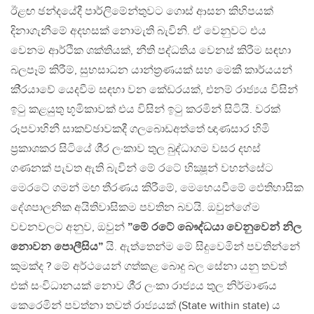
ඊළඟ ඡන්දයේදී පාර්ලිමේන්තුවට ගොස් ආසන කිහිපයක්
දිනාගැනීමේ අදහසක් නොමැති බැවිනි. ඒ වෙනුවට එය
වෙනම ආර්ථික ශක්තියක්, නීති පද්ධතිය වෙනස් කිරීම සඳහා
බලපෑම් කිරීම්, සුභසාධන යාන්ත‍්‍රණයක් සහ මෙකී කාර්යයන්
කි‍්‍රයාවේ යෙදවීම සඳහා වන කේඩරයක්, එනම් රාජ්‍යය විසින්
ඉටු කළයුතු භූමිකාවක් එය විසින් ඉටු කරමින් සිටියි. වරක්
රූපවාහිනී සාකච්ඡාවකදී ගලබොඩඅත්තේ ඥාණසාර හිමි
ප‍්‍රකාශකර සිටියේ ශී‍්‍ර ලංකාව තුල බුද්ධාගම වසර දහස්
ගණනක් පැවත ඇති බැවින් මේ රටේ භික්‍ෂූන් වහන්සේට
මෙරටේ ගමන් මඟ තීරණය කිරීමේ, මෙහෙයවීමේ ඵෙතිහාසික
දේශපාලනික අයිතිවාසිකම පවතින බවයි. ඔවුන්ගේම
වචනවලට අනුව, ඔවුන්
”මේ රටේ බෞද්ධයා වෙනුවෙන් නිල
නොවන පොලීසිය”
යි. ඇත්තෙන්ම මේ සිදුවෙමින් පවතින්නේ
කුමක්ද ? මේ අර්ථයෙන් ගත්කළ බොදු බල සේනා යනු තවත්
එක් සංවිධානයක් නොව ශී‍්‍ර ලංකා රාජ්‍යය තුල නිර්මාණය
කෙරෙමින් පවත්නා තවත් රාජ්‍යයක් (State within state) ය