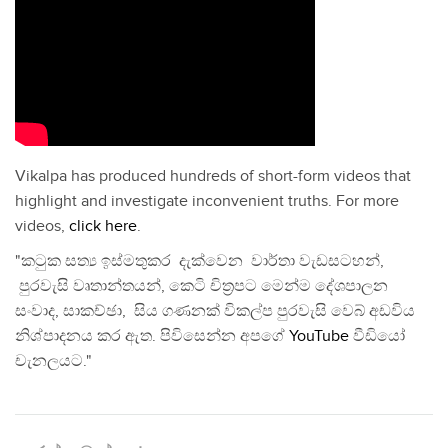
Vikalpa has produced hundreds of short-form videos that
highlight and investigate inconvenient truths. For more
videos,
click here
.
"කටුක සත්‍ය ඉස්මතුකර දැක්වෙන වාර්තා වැඩසටහන්,
පුරවැසි වෘතාන්තයන්, කෙටි චිත්‍රපට මෙන්ම දේශපාලන
සංවාද, සාකච්ඡා, සිය ගණනක් විකල්ප පුරවැසි වෙබ් අඩවිය
නිශ්පාදනය කර ඇත. පිවිසෙන්න අපගේ
YouTube
වීඩියෝ
චැනලයට."