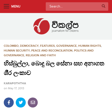
S
Search
MENU
k
for:
i
p
t
o
m
COLOMBO
,
DEMOCRACY
,
FEATURES
,
GOVERNANCE
,
HUMAN RIGHTS
,
a
HUMAN SECURITY
,
PEACE AND RECONCILIATION
,
POLITICS AND
i
GOVERNANCE
,
RELIGION AND FAITH
n
හිස්බුල්ලා, බොදු බල සේනා සහ අනාගත
c
o
ශී‍්‍ර ලංකාව
n
KARAPOTHTHA
t
on
May 17, 2013
e
n
t