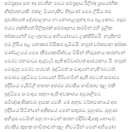
සම්ප‍්‍රදාය සහ අද පවතින මාධ්‍ය සම්ප‍්‍රදාය පිලිබඳ ප‍්‍රායෝගික
නිදර්ශනයකි. එකල වියහැකිව තිබුණේ මෙම ලිපිය තම
පුවත්පතේ දේශපාලනය හා නොගැලපුනද එය පළකොට, පසුව
එයට ශක්තිමත් පිලිතුරක් සම්පාදනය කරමින් එහි මූලික
තර්කයන්හි වලංගුභාවය අභියෝගයට ලක්කිරීමයි. නැතිනම්
එම ලිපිය පළ නොකර විසිකර දැමීමයි. නමුත් වර්තමාන කර්තෘ
මණ්ඩලයේ මෙම කි‍්‍රයාකාරීත්වය විසින් නිරූපනය කරන්නේ
මෙරට ජනමාධ්‍ය ඇදවැටි ඇති අවිචාරවත් ආස්ථානය යි. නමුත්
මොවුහු මෙරට හරවත්, බුද්ධිමත් සංවාදයන් නැති බවටත්,
සමාජය බුද්ධිමය වශයෙන් පිරිහෙමින් ඇති බවටත් සමාජය
ඉදිරියේ මැසිවිලි නඟන අතරම ස්වකීය භාවිතාව තුල එකී
බුද්ධිමය සංවාදය සඳහා ඇති අවකාශය අවුරාලීමට
සවිඥ්ඥාණිකවම දායක වෙති. මේ අනුව වර්තමානයේ අප
ඉදිරියේ සිටින්නේ අතීතයේ මෙන් සතුරාට මුහුණට මුහුණ
අභිමුඛ වෙමින් ඔහු හා සටන් කරන එදිරිවාදියකු නොවේ.
ස්වකීය කුහක භාවිතාවන් තුල නිවටයින් මෙන් අභියෝග