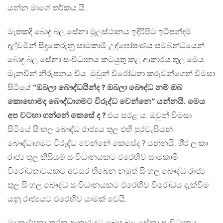
යන්න මාගේ තර්කය යි.
මෑතකදී බොදු බල සේනා මූලස්ථානය ඉදිරිපිට ඉටිපන්දම්
දල්වමින් සිදුකෙරුනු සාමකාමී උද්ඝෝෂණය සම්බන්ධයෙන්
බොදු බල සේනා සංවිධානය කටයුතු කළ ආකාරය තුල මෙය
මැනවින් නිරූපනය විය. ඔවුන් විරෝධතා කරුවන්ගෙන් විමසා
සිටියේ
”ඔබලා බෞද්ධයින්ද ? ඔබලා බෞද්ධ නම් ඔබ
කොහොමද බෞද්ධාගමට විරුද්ධ වෙන්නෙ” යන්නයි. මෙය
අප වටහා ගන්නේ කෙසේ ද ?
එය සරළ ය. ඔවුන් විමසා
සිටියේ සිංහල බෞද්ධ රාජ්‍යය තුල එහි පුරවැසියන්
බෞද්ධාගමට විරුද්ධ වෙන්නේ කෙසේද ? යන්නයි. ශී‍්‍ර ලංකා
රාජ්‍ය තුල කිසියම් සංවිධානයකට එරෙහිව සාමකාමී
විරෝධතාවයකට අවසර තිබෙන නමුත් සිංහල බෞද්ධ රාජ්‍ය
තුල සිංහල බෞද්ධ සංවිධානයකට එරෙහිව විරෝධය දැක්වීම
යනු රාජ්‍යයට එරෙහිව යාමක් වෙයි.