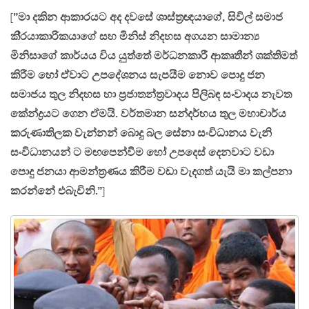
[
”මා දකින ආකාරයට අද දවසේ ශාස්ත‍්‍රඥයාගේ, සිවිල් සමාජ
කි‍්‍රයාකාරිකයාගේ සහ මිනිස් නිදහස අගයන සාමාන්‍ය
මිනිසාගේ කාර්යය විය යුත්තේ මර්ධනකාරී ආකෘතීන් ශක්තිමත්
කිරීම හෝ ඒවාට උපදේශනය සැපයීම නොව පොදු ජන
සමාජය තුල නිදහස හා ප‍්‍රජාතන්ත‍්‍රවාදය පිලිබඳ සංවාදය නැවත
කේන්ද්‍රයට ගෙන ඒමයි. වර්තමාන සන්දර්භය තුල මහාචාර්ය
කරුණාතිලක වැන්නන් බොදු බල සේනා සංවිධානය වැනි
සංවිධානයන් ට මඟපෙන්වීම හෝ උපදෙස් දෙනවාට වඩා
පොදු ජනයා ආමන්ත‍්‍රණය කිරීම වඩා වැදගත් යැයි මා කල්පනා
කරන්නේ එබැවිනි.”
]