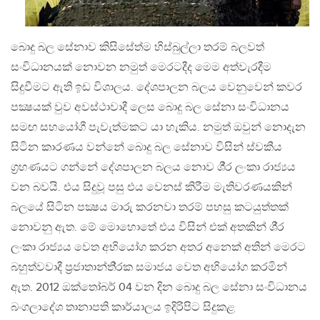
බොදු බල සේනාව කිසිසේත්ම හිස්බුල්ලා තරම් බලවත්
සංවිධානයක් නොවන නමුත් මෙරටදීද මෙම අත්වැරදීම
සිදුවීමට ඇති ඉඩ විශාලය. දේශපාලන බලය වෙනුවෙන් කවර
පක්‍ෂයක් වුව අවස්ථාවාදී ලෙස බොදු බල සේනා සංවිධානය
සමඟ සහයෝගී පැවැත්මකට යා හැකිය. නමුත් ඔවුන් නොදැන
සිටින කාරණය වන්නේ බොදු බල සේනාව විසින් ස්වකීය
ග‍්‍රහණයට ගන්නේ දේශපාලන බලය නොව ශී‍්‍ර ලංකා රාජ්‍යය
වන බවයි. එය සිදුවූ පසු එය වෙනස් කිරීම මැතිවරණයකින්
බලයේ සිටින පක්‍ෂය මාරු කරනවා තරම් පහසු කටයුත්තක්
නොවනු ඇත. මේ මොහොතේ එය විසින් එක් අතකින් ශී‍්‍ර
ලංකා රාජ්‍යය වෙත අභියෝග කරන අතර අනෙක් අතින් මෙරට
බහුත්වවාදී ප‍්‍රජාතාන්ති‍්‍රක සමාජය වෙත අභියෝග කරමින්
ඇත. 2012 ඔක්තෝබර් 04 වන දින බොදු බල සේනා සංවිධානය
බංගලාදේශ තානාපති කාර්යාලය ඉදිරිපිට සිදුකළ