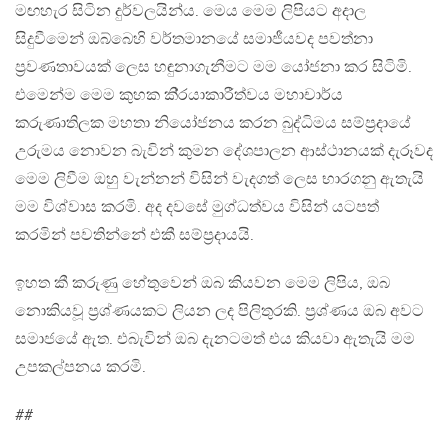
මඟහැර සිටින දුර්වලයින්ය. මෙය මෙම ලිපියට අදාල
සිදුවීමෙන් ඔබ්බෙහි වර්තමානයේ සමාජීයවද පවත්නා
ප‍්‍රවණතාවයක් ලෙස හඳුනාගැනීමට මම යෝජනා කර සිටිමි.
එමෙන්ම මෙම කුහක කි‍්‍රයාකාරීත්වය මහාචාර්ය
කරුණාතිලක මහතා නියෝජනය කරන බුද්ධිමය සම්ප‍්‍රදායේ
උරුමය නොවන බැවින් කුමන දේශපාලන ආස්ථානයක් දැරූවද
මෙම ලිවීම ඔහු වැන්නන් විසින් වැදගත් ලෙස භාරගනු ඇතැයි
මම විශ්වාස කරමි. අද දවසේ මුග්ධත්වය විසින් යටපත්
කරමින් පවතින්නේ එකී සම්ප‍්‍රදායයි.
ඉහත කී කරුණු හේතුවෙන් ඔබ කියවන මෙම ලිපිය, ඔබ
නොකියවූ ප‍්‍රශ්ණයකට ලියන ලද පිලිතුරකි. ප‍්‍රශ්ණය ඔබ අවට
සමාජයේ ඇත. එබැවින් ඔබ දැනටමත් එය කියවා ඇතැයි මම
උපකල්පනය කරමි.
##