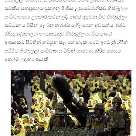
හිස්බුල්ලා සංවිධානය වර්ධනය වන විට ලෙබනන ආණ්ඩුව
ස්වකීය ජනප‍්‍රසාදය රැුකගනු පිණිස උපායමාර්ගිකව හිස්බුල්ලා
සංවිධානයට උපකාර කරන ලදී. නමුත් අද වන විට හිස්බුල්ලා
සවිධානය විසින් ලෙබනන රාජ්‍යය ගිලගෙන අවසන්ය. එරට
කිසිදු දේශපාලන නායකයකුට හිස්බුල්ලා සංවිධානයේ
අණසකට පිටතින් කටයුතු කළ නොහැක. එරට අගමැති රෆීක්
හරීරිව හිස්බුල්ලා සංවිධානය විසින් ඝාතනය කිරීම මෙයට
හොඳම උදාහරණයකි.