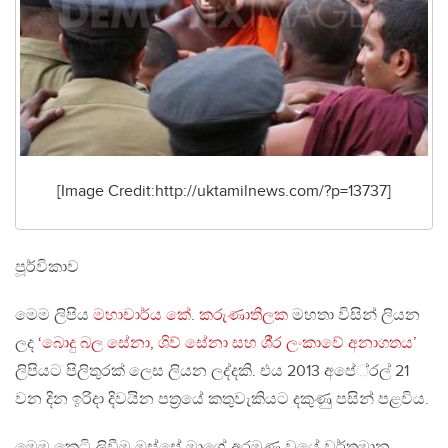
[Image Credit:http://uktamilnews.com/?p=13737]
පූර්විකාව
මෙම ලිපිය
මහාචාර්ය කේ. කරුණාතිලක
මහතා විසින් ලියන
ලද
‘බොදු බල සේනා, ශිව් සේනා සහ ශී‍්‍ර ලංකාවේ අනාගතය’
ලිපියට පිලිතුරක් ලෙස ලියන ලද්දකි. එය 2013 අපේ‍්‍රල් 21
වන දින ඉරිදා දිවයින පත‍්‍රයේ කතුවැකියට දකුණු පසින් පළවිය.
මෙම කෙටි ලිවීම ඔස්සේ මාගේ අරමුණ වූයේ වර්තමාන