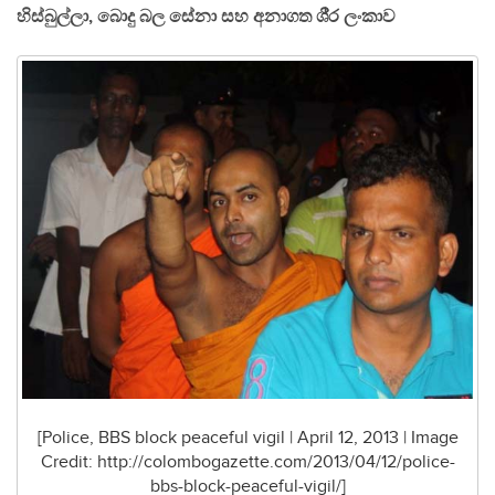
හිස්බුල්ලා, බොදු බල සේනා සහ අනාගත ශී‍්‍ර ලංකාව
[Police, BBS block peaceful vigil | April 12, 2013 | Image
Credit: http://colombogazette.com/2013/04/12/police-
bbs-block-peaceful-vigil/]