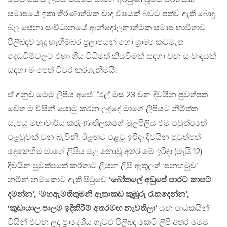
සමාජයේ ඉතා තීරණාත්මක වාද විෂයක් බවට පත්ව ඇති බොදු
බල සේනා සංවිධානයේ ආන්දෝලනාත්මක සමාජ භාවිතාව
පිලිබඳව හුදු හැඟීම්බර ප‍්‍රලාපයන් හෝ ග‍්‍රාම්‍ය කටමැත
දෙඩවීම්වලට එහා ගිය විධිමත් කියවීමක් සඳහා වන සංවාදයක්
සඳහා මංපෙත් විවර කරගැනීමයි.
ඒ අනුව මෙම ලිපිය අපේ‍්‍රල් මස 23 වන දිවයින පුවත්පත
වෙත ම විසින් යොමු කරන ලද්දේ මාගේ ලිපියට නිමිත්ත
සැපයූ මහාචාර්ය කරුණාතිලකගේ මුල්පිලිය එම පවුත්පතේ
පළවූවක් වන බැවිනි. ඊළඟට පළවූ ඉරිදා දිවයින පුවත්පත්
දෙකෙහිම මාගේ ලිපිය පළ නොවූ අතර මේ ඉරිදා (මැයි 12)
දිවයින පුවත්පතේ කර්තෘට ලියන ලිපි ඇතුලත් ‘ජනහමුව’
නමින් නම්කොට ඇති පිටුවේ
‘බෝතලේ අඬුපේ පාරට කාපට්
දමන්න’, ‘මහඇමතිතුමනි ඇතාකඩ කුඹුරු රැකදෙන්න’,
‘කුඩායාල පාලම ඉදිකිරීම් අතරමඟ නැවතිලා’
යන පාඨකයින්
විසින් එවන ලද ප‍්‍රාදේශීය ගැටළු පිලිබඳ කෙටි ලිපි අතර මෙම