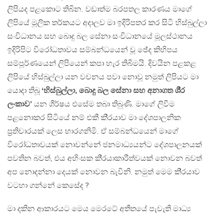
ලිපියද පළකොට තිබින. වඩාත්ම බරපතල කාරණය මාගේ
ලිපියේ මූලික තර්කයට අදාලව මා ඉදිරිපතර කර සිටි හිස්බුල්ලා
සංවිධානය සහ බොදු බල සේනා සංවිධානයේ මූලස්ථානය
ඉදිරිපිට විරෝධතාවය සම්බන්ධයෙන් වූ ඡේද කිහිපය
සම්පූර්ණයෙන් ලිපියෙන් කපා හැර තිබීමයි. දිවයින පළකළ
ලිපියේ හිස්බුල්ලා යන වචනය පවා නොවූ නමුත් ලිපියට මා
යොදා තිබූ
‘හිස්බුල්ලා, බොදු බල සේනා සහ අනාගත ශී‍්‍ර
ලංකාව’
යන ශීර්ෂය එසේම තබා තිබුණි. මාගේ ලිවීම
පළනොකර සිටියේ නම් එකී කි‍්‍රයාව මා දේශපාලනික
ප‍්‍රතිචාරයක් ලෙස භාරගනිමි. ඒ සම්බන්ධයෙන් මාගේ
විරෝධතාවයක් නොවන්නේ ජනමාධ්‍යයන්ට දේශපාලනයක්
පවතින බවත්, එය අහිංසක කි‍්‍රයාකාරීත්වයක් නොවන බවත්
අප නොදන්නා දෙයක් නොවන බැවිනි. නමුත් මෙම කි‍්‍රයාව
වටහා ගන්නේ කෙසේද ?
මා දකින ආකාරයට මෙය මෙරටේ අතීතයේ පැවැති මාධ්‍ය