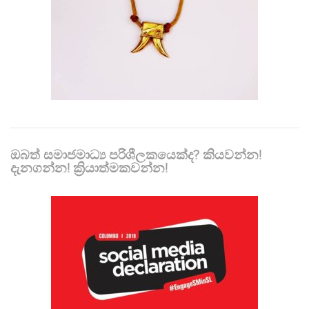
ඔබත් සමාජමාධ්‍ය පරිශීලකයෙක්ද? කියවන්න!
දැනගන්න! ක්‍රියාත්මකවන්න!