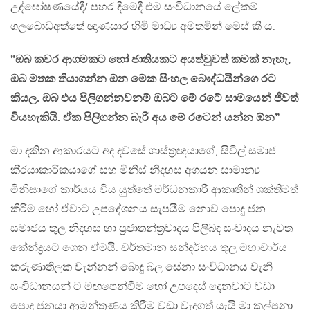
උද්ඝෝෂණයේදී/ පහර දීමේදී එම සංවිධානයේ ලේකම්
ගලබොඩඅත්තේ ඥාණසාර හිමි මාධ්‍ය අමතමින් මෙස් කී ය.
”ඔබ කවර ආගමකට හෝ ජාතියකට අයත්වුවත් කමක් නැහැ,
ඔබ මතක තියාගන්න ඕන මේක සිංහල බෞද්ධයින්ගෙ රට
කියල. ඔබ එය පිලිගන්නවනම් ඔබට මේ රටේ සාමයෙන් ජීවත්
වියහැකියි. ඒක පිලිගන්න බැරි අය මේ රටෙන් යන්න ඕන”
මා දකින ආකාරයට අද දවසේ ශාස්ත‍්‍රඥයාගේ, සිවිල් සමාජ
කි‍්‍රයාකාරිකයාගේ සහ මිනිස් නිදහස අගයන සාමාන්‍ය
මිනිසාගේ කාර්යය විය යුත්තේ මර්ධනකාරී ආකෘතීන් ශක්තිමත්
කිරීම හෝ ඒවාට උපදේශනය සැපයීම නොව පොදු ජන
සමාජය තුල නිදහස හා ප‍්‍රජාතන්ත‍්‍රවාදය පිලිබඳ සංවාදය නැවත
කේන්ද්‍රයට ගෙන ඒමයි. වර්තමාන සන්දර්භය තුල මහාචාර්ය
කරුණාතිලක වැන්නන් බොදු බල සේනා සංවිධානය වැනි
සංවිධානයන් ට මඟපෙන්වීම හෝ උපදෙස් දෙනවාට වඩා
පොදු ජනයා ආමන්ත‍්‍රණය කිරීම වඩා වැදගත් යැයි මා කල්පනා