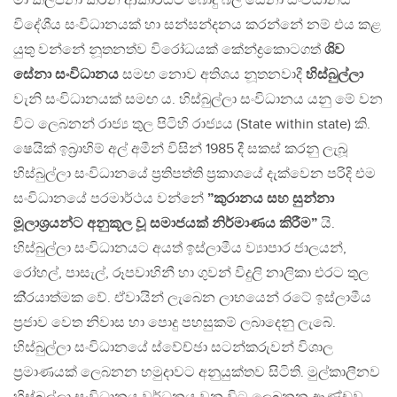
මා කල්පනා කරන ආකාරයට බොදු බල සේනා සංවිධානය
විදේශීය සංවිධානයක් හා සන්සන්දනය කරන්නේ නම් එය කළ
යුතු වන්නේ නූතනත්ව විරෝධයක් කේන්ද්‍රකොටගත්
ශිව
සේනා සංවිධානය
සමඟ නොව අතිශය නූතනවාදී
හිස්බුල්ලා
වැනි සංවිධානයක් සමඟ ය. හිස්බුල්ලා සංවිධානය යනු මේ වන
විට ලෙබනන් රාජ්‍ය තුල පිටිහි රාජ්‍යය (State within state) කි.
ෂෙයික් ඉබ‍්‍රාහිම් අල් අමීන් විසින් 1985 දී සකස් කරනු ලැබූ
හිස්බුල්ලා සංවිධානයේ ප‍්‍රතිපත්ති ප‍්‍රකාශයේ දැක්වෙන පරිදි එම
සංවිධානයේ පරමාර්ථය වන්නේ
”කුරානය සහ සුන්නා
මූලාශ‍්‍රයන්ට අනුකූල වූ සමාජයක් නිර්මාණය කිරීම”
යි.
හිස්බුල්ලා සංවිධානයට අයත් ඉස්ලාමීය ව්‍යාපාර ජාලයන්,
රෝහල්, පාසැල්, රූපවාහිනී හා ගුවන් විදුලි නාලිකා එරට තුල
කි‍්‍රයාත්මක වේ. ඒවායින් ලැබෙන ලාභයෙන් රටේ ඉස්ලාමීය
ප‍්‍රජාව වෙත නිවාස හා පොදු පහසුකම් ලබාදෙනු ලැබේ.
හිස්බුල්ලා සංවිධානයේ ස්වේච්ඡා සටන්කරුවන් විශාල
ප‍්‍රමාණයක් ලෙබනන හමුදාවට අනුයුක්තව සිටිති. මුල්කාලීනව