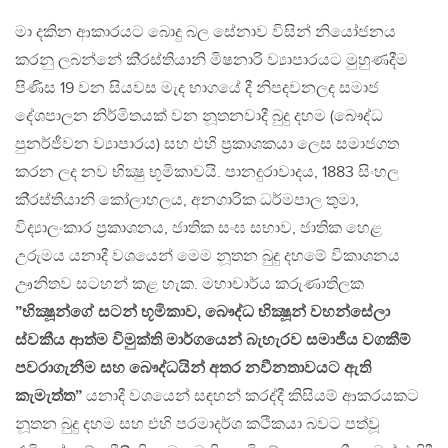
මා දකින ආකාරයට බොදු බල සේනාව විසින් නියෝජනය
කරනු ලබන්නේ කි‍්‍රස්තියානි මිෂනාරි ව්‍යාපාරයට මුහුණදීම
පිණිස 19 වන සියවස මැද භාගයේ දී නිපදවනලද සමාජ
දේශපාලන නිර්මිතයක් වන නූතනවාදී බුදු දහම (බෞද්ධ
පුනර්ජීවන ව්‍යාපාරය) සහ එහි ප‍්‍රකාශකයා ලෙස සමාජගත
කරන ලද නව භික්‍ෂු භූමිකාවයි. පානදුරාවාදය, 1883 සිංහල
කි‍්‍රස්තියානි කෝලාහලය, අනගාරික ධර්මපාල තුමා,
විද්‍යාලංකාර ප‍්‍රකාශනය, ජාතික සංඝ සභාව, ජාතික හෙළ
උරුමය යනාදී වශයෙන් මෙම නූතන බුදු දහමේ විකාශනය
ඌනිතව සටහන් කළ හැක. මහාචාර්ය කරුණාතිලක
”භික්‍ෂූන්ගේ සටන් භූමිකාව, බෞද්ධ භික්‍ෂූන් වහන්සේලා
ස්වකීය ආත්ම විමුක්ති මාර්ගයෙන් බැහැරව සමාජීය වගකීම්
පවරාගැනීම සහ බෞද්ධයින් අතර නවීනතාවයට ඇති
කැමැත්ත”
යනාදී වශයෙන් සඳහන් කරද්දී කිසියම් ආකරයකට
නූතන බුදු දහම සහ එහි පරමාදර්ශ කථිකයා බවට පත්වූ