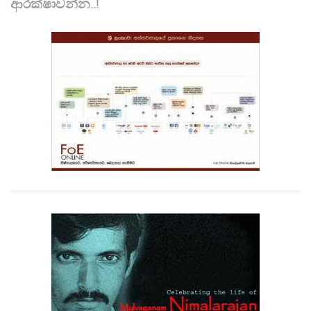
ආරක්ෂාවන්න..!