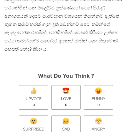
කරගනිමින් යන ම්ලේච්ඡ ලක්ෂණයන් ගෙන් පිරැණු
අනාගතයක් දෙසට ය.අවසාන වශයෙන් කියන්නට ඇත්තේ,
කුහක කමට හරක් ගැන දුක් වෙන්නට පෙර, තමන්ගේ
බලපූලුවන්කාරකමින්, චන්ඩිකමින් යටපත් කිරීමට උත්සහ
කරන තමන්ගේම සහෝදර අනෙක් ජාතීන් ගැන සිතුවොත්
යහපත් නේද? කියා ය.
What Do You Think ?
UPVOTE
LOVE
FUNNY
0
0
0
SURPRISED
SAD
ANGRY