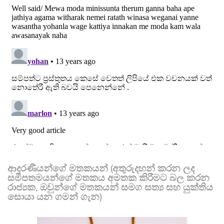
ආදරණීයන්ගේ මතකයන් (අතුරුදහන් කරන ලද
සමීපතමයන්ගේ මතකය අමතක කිරීමට බල කරන
රාජ්‍යක, ඔවුන්ගේ මතකයන් සමග සත්‍ය සහ යුක්තිය
සොයා යන ගමන් ගැන)