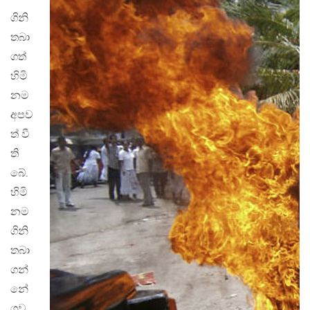
ගිනි
තබා
ගත්
හිමි
නම
අපව
ත් වී
ති
බේ.
හිමි
නම
ගිනි
තබා
ගන්
නේ
ගව