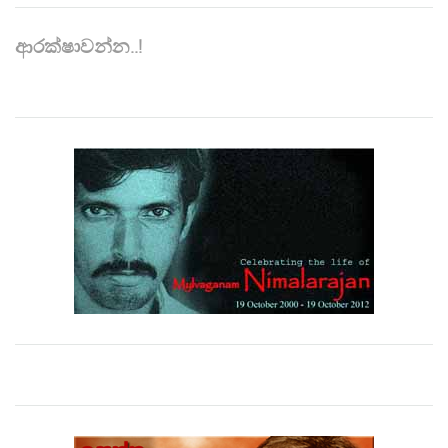
ආරක්ෂාවන්න..!