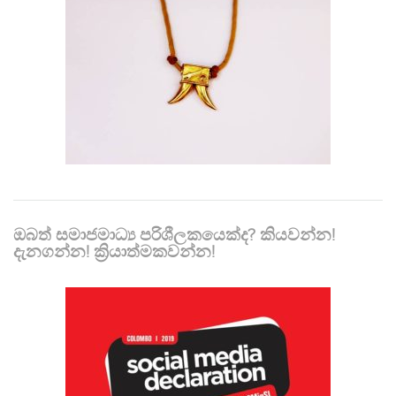
ඔබත් සමාජමාධ්‍ය පරිශීලකයෙක්ද? කියවන්න!
දැනගන්න! ක්‍රියාත්මකවන්න!