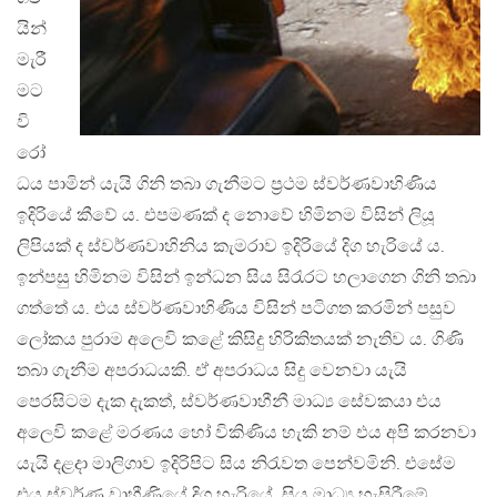
යින්
මැරී
මට
වි
රෝ
ධය පාමින් යැයි ගිනි තබා ගැනීමට ප්‍රථම ස්වර්ණවාහිණිය
ඉදිරියේ කීවේ ය. එපමණක් ද නොවේ හිමිනම විසින් ලියූ
ලිපියක් ද ස්වර්ණවාහිනිය කැමරාව ඉදිරියේ දිග හැරියේ ය.
ඉන්පසු හිමිනම විසින් ඉන්ධන සිය සිරැරට හලාගෙන ගිනි තබා
ගත්තේ ය. එය ස්වර්ණවාහිණිය විසින් පටිගත කරමින් පසුව
ලෝකය පුරාම අලෙවි කළේ කිසිදු හිරිකිතයක් නැතිව ය. ගිණි
තබා ගැනීම අපරාධයකි. ඒ අපරාධය සිදු වෙනවා යැයි
පෙරසිටම දැක දැකත්, ස්වර්ණවාහීනී මාධ්‍ය සේවකයා එය
අලෙවි කළේ මරණය හෝ විකිණිය හැකි නම් එය අපි කරනවා
යැයි දළදා මාලිගාව ඉදිරිපිට සිය නිරැවත පෙන්වමිනි. එසේම
එය ස්වර්ණ වාහීණියේ දිග හැරියේ, සිය මාධ්‍ය හැසිරීමේ