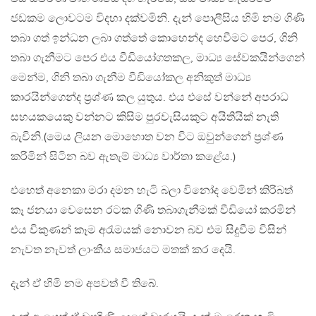
ජඩකම ලොවටම විදහා දක්වමිනි. දැන් පොලීසිය හිමි නම ගිණි
තබා ගත් ඉන්ධන ලබා ගත්තේ කොහෙන්ද හෙවීමට පෙර, ගිනි
තබා ගැනීමට පෙර එය වීඩියෝගතකල, මාධ්‍ය සේවකයින්ගෙන්
මෙන්ම, ගිනි තබා ගැනීම වීඩියෝකල අනිකුත් මාධ්‍ය
කාරයින්ගෙන්ද ප්‍රශ්ණ කල යුතුය. එය එසේ වන්නේ අපරාධ
සහයකයෙකු වන්නට කිසිම පුරවැසියකුට අයිතියික් නැති
බැවිනි.(මෙය ලියන මොහොත වන විට ඔවුන්ගෙන් ප්‍රශ්ණ
කරිමින් සිටින බව ඇතැම් මාධ්‍ය වාර්තා කළේය.)
එහෙත් අනෙකා මරා දමන හැටි බලා විනෝද වෙමින් කිරිබත්
කෑ ජනයා වෙසෙන රටක ගිණි තබාගැනීමක් වීඩියෝ කරමින්
එය විකුණන් කෑම අරැමයක් නොවන බව එම සිදුවීම විසින්
නැවත නැවත් ලාංකීය සමාජයට මතක් කර දෙයි.
දැන් ඒ හිමි නම අපවත් වී තිබේ.