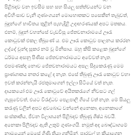
පිළිබදව වන ඉවසීම සහ සහ සියලු සත්ත්වයන්ට වන
අවිහිංසාව වැනි ගුණාංගයන් මොහොතකට පසෙකින් තැබුවත්,
බුදුන්ගේ භාවිතය තුළින් පැහැදිළි උදාහරණයක් අපට මතකය.
එනම්, බුදුන් වහන්සේ වැඩවිසූ ජේතවනාරාමයේ ඌරැ
කොටුවක් එකල තිබූණේ ය. එම ඌරැ කොටුව පාලනය කරරන
ලද්දේ චුන්ද සූකර නම් වූ මිනිසාය. ඔහු කිසි කළෙක බුදුන්ගේ
ධර්මය අසනු පිණිස ජේතවනාරාමයට අවේවත් නැත.
එපමණක්ද නොව ජේතවනාරාමයට අසල සිදුකෙරැණු මෙම
ප්‍රාණගාතය නතර කළේ ද නැත. එසේ තිබුණු ඌරැ කොටුව වහා
ඉවත් කරන්නැයි රජතුමාගෙන් ඉල්ලා සිටියේ වත් නැත.
දායකයෝ එම ඌරැ කොටුවේ අයිතකරැගේ නිවසට ගල්
ගැසුවේවත්, එයට විරැද්ධව පෙළපාලි ගියේ වත් නැත. මේ සියලු
කරැණු වලින් අපට අවබොධ වන්නේ අනෙකා, අනෙකාගේ
සංස්කෘතිය, ජීවන විලාශයන් පිළිබදව තිබුණූ ශිෂ්ඨ බවයි.
අනෙකා පිලීබදව ඇති උතුම් ගුණාංගයි. නමුත් අද බෞද්ධාගමේ
නාමයෙන් මෙසේ ගිණි තියා ගනිමින්, පාරවල් හූ කියාගෙන