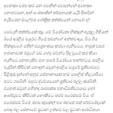
අනෙකා චප්ප කර යන ගමනින් පවසන්නේ අනෙකා
නොඉවසන, අන් සංස්කෘතීන් තර්ජනයක් යැයි සිතමින්
හැසිරෙන ම්ලේච්ඡ ගෝත්‍රික තත්ත්වයන් නොවේ ද?
මෙවැනි තත්ත්වයක් තුළ මේ විරෝධතා භික්ෂූන් ඇතුලු ගිහියන්
ඊයේ අරලිය මැදුරට ගියේ තමන්ගේ අන්තවාදය, මිය ගිය
භික්ෂුවගේ මතින් ජයග්‍රහණය කරවා ගැනීමටය. නමුත් වසර
ගණනාවක් රජුගේ මඩ හේදූ ඔව්න්ට සිදු වූයේ කර කියා
ගැනීමට නොහැකිව මහ පාරේ විරෝධය පාන්නටය. අරලිය
මැදුරින් කිසිවක් නොදුන් ඔවුන් අරලිය මැදුරේ ප්‍රතිචාරයට
පිළිතුරැ දුන්නේ අනුර සේනානායක නම් පොලිස් නිළධාරීයා
පට්ට ගසමිනි. ඔහුට ද්වේශයෙන් ප්‍රතිචාර එල්ල කරමිනි.
එහෙත් ඔවුන් මහින්ද රාජපක්ෂ ජනාධිපතිවරයාට හෝ
ආණ්ඩුවට කිසිවක් නොකීමට තරම් පරෙස්සම් විය. ඒ
පරෙස්සම් වීමේ රහස කුමක්ද? එම රහසේ එක් පර්ච්ඡේදයක්
බොදු බල සේනාවේ ප්‍රධාන උත්සව වල ප්‍රධාන ආරාධිතයා