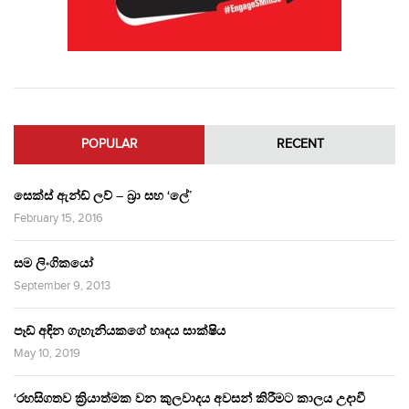
POPULAR
RECENT
සෙක්ස් ඇන්ඩ් ලව් – බ්‍රා සහ ‘ලේ’
February 15, 2016
සම ලිංගිකයෝ
September 9, 2013
පෑඩ් අඳින ගැහැනියකගේ හෘදය සාක්ෂිය
May 10, 2019
‘රහසිගතව ක්‍රියාත්මක වන කුලවාදය අවසන් කිරීමට කාලය උදාවී