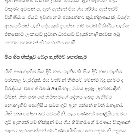
දැන් ආයෙත් ඒ වාහිණි ලාගේ වාරයයි. දැන් මැරෙන හැටි
විකුණා අවසන් ය. දැන් ඇත්තේ මිය ගිය ශරීරය ඇති තරමි
විකිණීමය. ඒයට අවශ්‍ය නම් ජාත්‍යන්තර කුමන්ත්‍රණයක්, විදේශ
අතපෙවීමක් වැනි දේයකුත් දාගත්තා නම් තවත් විකිණිය හැකිය.
එතකොට ලංකාවේ ප්‍රධාන ධාරාවේ විද්‍යුත් නාලිකාවක අමු
හෙළුව තවතවත් නිරාවරණය වෙයි.
මිය ගිය භික්ෂුව බෙදා ගැනීමට පොරකෑම
ගිනි තබා ගැනීම සිය දිවි නසා ගැනීමකි. සිය දිවි නසා ගැනීම
බරපතල වැරැද්දකි. එය වත්මන් නීතියට මෙන්ම බුදු දහමට ද
විරැද්ධය. එහෙත් ඊයේ(26) සිංහල රාවය ඇතුලු අන්තවාදීන්
විසින්, ගිනි තබා ගත් හිමිනමගේ දේහය බෙදා ගැනීමට
නොහැකිව පොලීසිය සමග ගුටි ඇන ගත්තේ තවත් ඕනෑනම්
ගිනි තබා ගන්නා බව පවසමිනි. පැය ගණනක් පොලීසිය සමග
ගුටි ඇනගත් මේ භික්ෂූන් මිය ගිය හිමිනමගේ මරණය විකුණන්
කෑමට සැරසෙන්නේ ස්වර්ණවාහිනියට නොදෙවෙනි ලෙසය.