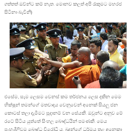
ගත්තත් ඔව්න්ට කම් නැත. මොනව කලත් අපි රැකුමට මහරජ
සිටිනා බැවිනි)
එසේම, සෑම ලෙසම වෙනස් කම තර්ජනය ලෙස දකින මෙම
භික්ෂූන් තමන්ගේ මතවාදය වෙනුවෙන් අනෙක් සියලු ජන
කොටස් තලා දැමීමට සූදානම් වන සේයකි. ඔවුන්ට අනුව මේ
රටේ සිටිය යුත්තේ සිංහල බෞද්ධයින් පමණකි. මෙය
පැහැදිලිවම බෞද්ධ විරෝධී ය. බුදුන්ගේ ධර්මය තුළ අනෙකා