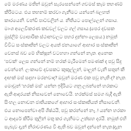
මේ මරණය මතින් ඔවුන් සැරසෙන්නේ ගවමස් කෑම තහණම්
කිරීමටය. එය තහනම් කරවා ගැනීමට යන්නේ බලහත්
කාරයෙනි. චන්ඩි පාට්වලින් ය. නීතියට පොල්ලෙන් ගසාය.
මාංශ අලෙවිකරණ කඩවල් වලට ගල් ගසාය.(පෙර දවසක
මුස්ලිම් ව්‍යාපාරික ස්ථානවලට පහර දුන්නා ලෙසය.) නමුත්
විවිධ සංස්කෘතින් වලට අයත් ජනයාගේ ආහාර සංස්කෘතීන්
වෙනස් බව මේ භික්ෂූන් වටහහා ගන්නේ නැත. අනෙක
‘පවක්‘ ලෙස ගන්නේ නම් හරක් මැරීමෙන් පමණක් ද පවු සිදු
වෙන්නේ. ලංකාවේ දවසකට කුකුල්ලුන්, මාලුන් වැනි සතුන් කී
දාහක් මස් සදහා මරනවාද? ඔවුන් මරණ එක පවු නැති ද? නැත.
මොවුන් ‘හරක් මස්‘ යන්න ඉදිරියට ගනු ලබන්නේ හරකාට
ඇති ආදරයක් නිසාවෙන් නොවෙයි. හරක්මස් සමග බැදී ඇති
සිංහල නොවන ජාතියකගේ ආහාර සංස්කෘතියත් නිසාවෙනි.
එය නොපෙන්වා අපි ශිෂ්ඨයි, පවු කරන්නේ නෑ..! යන්න හරකා
ට ආදරේ කිරීම තුලින් මතු කර ගැනීමට උත්සහ දරයි. නමුත් එහි
සැබෑව දැන් නිරාවරණය වී ඇති බව ඔවුන් දන්නේ නැත.(දැන