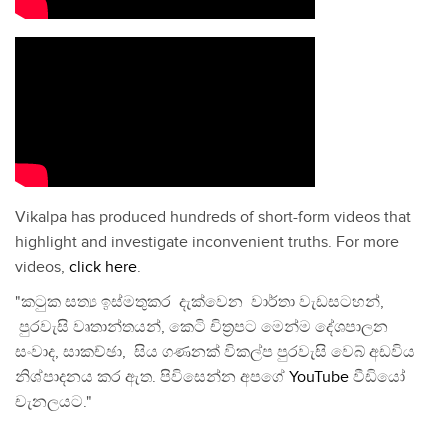
Vikalpa has produced hundreds of short-form videos that
highlight and investigate inconvenient truths. For more
videos,
click here
.
"කටුක සත්‍ය ඉස්මතුකර දැක්වෙන වාර්තා වැඩසටහන්,
පුරවැසි වෘතාන්තයන්, කෙටි චිත්‍රපට මෙන්ම දේශපාලන
සංවාද, සාකච්ඡා, සිය ගණනක් විකල්ප පුරවැසි වෙබ් අඩවිය
නිශ්පාදනය කර ඇත. පිවිසෙන්න අපගේ
YouTube
වීඩියෝ
චැනලයට."