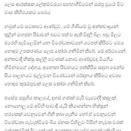
ලෙස ආරක්ෂක ලේකම්වරයා සහභාගීවීමෙන් ඔප්පු වූයේ මීට
මාස කිහිපයකට පෙරය.
නමුත් මේ සටකපට ආණ්ඩුව, මේ ගිණියම් වූ අන්තවාදයන්
තුළින් මහජන පීඩාවන් බවට පත් ව ඇති විදුලි බිල, බඩු මිලට
එරෙහි ඇවිලෙමින් යන විරෝධතාවයන් යටපත් කිරීමට මෙය
හොදම උපකරණය ලෙස තෝරා ගනිමින් තිබේ. මේ අර්ථයෙන්
අන්තවාදී භීක්ෂු කල්ලි පමණක් නොව ආණ්ඩුවද මියගිය
හිමිනමගේ දේහය, අනෙකා පීඩනයට පත්කිරීම සදහා මෙන්ම
සිය පාලනයට එල්ලවන විරෝධයන් මර්දනය කිරීමට අවශ්‍ය
හොදම තුරැම්පුවක් ලෙස තෝරා ගනිමින් තිබේ.
එසේම පසුගිය කාලයේ, දහස් ගණක් මැරී වැටෙද්දී කදුලක්
නොහොලූ මේ අවිහිංසාවාදී යැයි කියාගන්නා භික්ෂූන්
හරකෙක් වෙනුවෙන් ගිනි තබා ගැනීම හෝ ඒ වෙනුවෙන්
විරෝධතා පැවැත්වීමේ බිය ජනක විහිලුව විසින් නැවත වරක්
ඔප්පුකරමින් දිව යන්නේ, අනෙකාට(එසේම තමන්ටත්) හිංසා