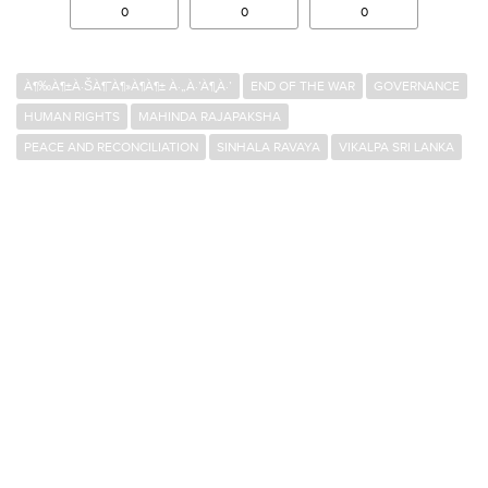
0
0
0
À¶‰À¶±À·ŠÀ¶¯À¶»À¶­À¶± À·„À·’À¶¸À·’
END OF THE WAR
GOVERNANCE
HUMAN RIGHTS
MAHINDA RAJAPAKSHA
PEACE AND RECONCILIATION
SINHALA RAVAYA
VIKALPA SRI LANKA