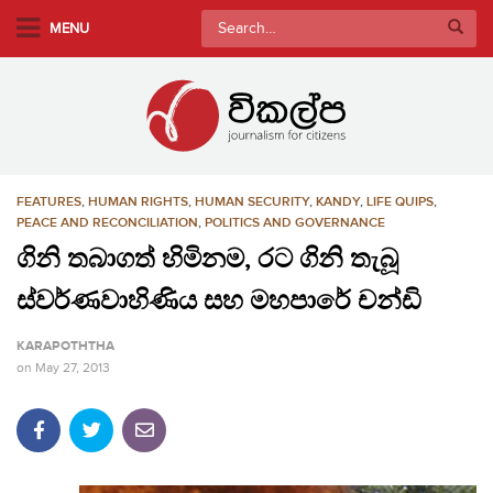
S
Search
MENU
k
for:
i
p
t
o
m
FEATURES
,
HUMAN RIGHTS
,
HUMAN SECURITY
,
KANDY
,
LIFE QUIPS
,
a
PEACE AND RECONCILIATION
,
POLITICS AND GOVERNANCE
i
ගිනි තබාගත් හිමිනම, රට ගිනි තැබූ
n
c
ස්වර්ණවාහිණිය සහ මහපාරේ චන්ඩි
o
n
KARAPOTHTHA
t
on
May 27, 2013
e
n
t