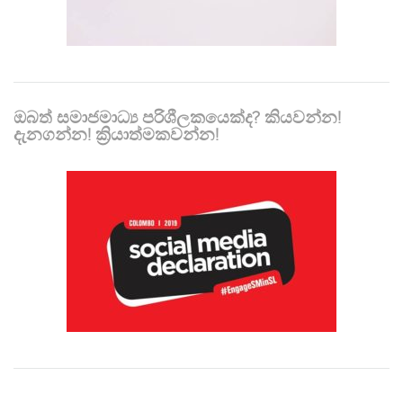
ඔබත් සමාජමාධ්‍ය පරිශීලකයෙක්ද? කියවන්න!
දැනගන්න! ක්‍රියාත්මකවන්න!