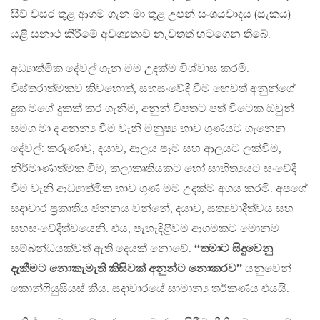
සිව් වසර තුළ ආගම ගැන මා තුළ උපන් සංශයවාදය (සැකය)
යළි සනාථ කිරීමේ අවශ්‍යතාව නැවතත් හටගෙන තිබේ.
අධ්‍යාත්මික දේවල් ගැන මම උදක්ම විශ්වාස කරමි.
විස්තරාත්මකව කිවහොත්, සහසංවේදී වීම හෙවත් අනුන්ගේ
දුක මගේ දුකක් කර ගැනීම, අනුන් විපතට පත් විටෙක ඔවුන්
සමග මා ද අනන්‍ය වීම වැනි මනුෂ්‍ය භාව ගුණයට ගැනෙන
දේවල්: කරුණාව, දයාව, ආලය පෑම සහ ආලයට ලක්වීම,
නිර්මාණාත්මක වීම, කලාකෘතියකට හෝ සාහිත්‍යයට සංවේදී
වීම වැනි ආධ්‍යාත්මික භාව ගුණ මම උදක්ම අගය කරමි. අපගේ
සදාචාර ප‍්‍රකෘතිය ජනනය වන්නේ, දයාව, සත්‍යවාදීත්වය සහ
සහසංවේදීත්වයෙනි. එය, පැහැදිළිවම ආගමකට මොනම
සම්බන්ධයක්වත් ඇති දෙයක් නොවේ.
‘‘තමාට සිදුවෙනු
දැකීමට නොකැමැති කිසිවක් අනුන්ට නොකරව’’
යනුවෙන්
කොන්ෆියුසියස් කීය. සදාචාරයේ සාමාන්‍ය තර්කණය එයයි.