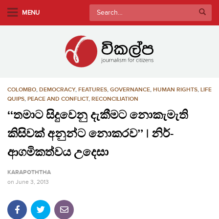
S
Search
MENU
k
for:
i
p
t
o
m
COLOMBO
,
DEMOCRACY
,
FEATURES
,
GOVERNANCE
,
HUMAN RIGHTS
,
LIFE
a
QUIPS
,
PEACE AND CONFLICT
,
RECONCILIATION
i
‘‘තමාට සිදුවෙනු දැකීමට නොකැමැති
n
c
කිසිවක් අනුන්ට නොකරව’’ | නිර්-
o
ආගමිකත්වය උදෙසා
n
t
KARAPOTHTHA
e
on
June 3, 2013
n
t