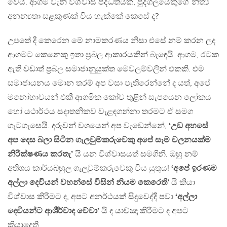
වෙයි. ආගම වැනි විශ්වාස පද්ධතියක්, පුද්ගලයෙකුගේ නිත්‍ය
අනන්‍යතා සළකුණක් විය හැක්කේ කෙසේ ද?
උපතේ දී කෙරෙන මේ නාමකරණය නිසා එසේ නම් කරන ලද
ආගමට කෙනෙකු ඉතා ප‍්‍රබල ආකාරයකින් බැඳෙයි. ආගම, රටක
ඇති වඩාත් ප‍්‍රබල සමාජානුයුක්ත මෙවලම්වලින් එකකි. එම
සමාජායනය මොන තරම් අප වසා පැතිරෙන්නේ ද යත්, අපේ
මනෝභාවයන් එකී ආගමික කෝව තුළින් සැපයෙන ලෝකය
හෝ යථාර්ථය සදාතනිකව වැළඳගන්නා තරමට ඒ සමග
ගැටගැසෙයි. දරුවන් වශයෙන් අප වැඩෙන්නේ,
‘උඩ අහසේ
අප දෙස බලා සිටින ගැලවුම්කරුවෙකු අපේ සෑම චලනයක්ම
නිරීක්ෂණය කරතැ’
යි යන විශ්වාසයත් සමගිනි. ඔහු නම්
අතිශය කාර්යබහුල ගැලවුම්කරුවෙකු විය යුතුය!
‘අපේ ඉරණම
අල්ලා දෙවියන් වහන්සේ විසින් නියම කෙරෙති’
යි කියා
විශ්වාස කිරීමට ද, අපට අනර්ථයක් සිදුවෙද්දී පවා
‘අල්ලා
දෙවියන්ට ආශීර්වාද වේවා’
යි ද යාච්ඤා කිරීමට ද අපට
කියාදෙති.