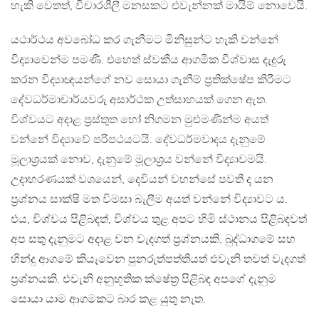
හැකි වෙතත්, විචාරශීලී මනසකට එවැන්නක් මායිම් නොවෙයි.
යථාර්ථය අවබෝධ කර ගැනීමට මිනිසුන්ට හැකි වන්නේ
විද්‍යාවෙන්ම පමණි. එහෙත් ස්වකීය ආගමික විශ්වාස දැදුරු
කරන විද්‍යාඥයන්ගේ නව සොයා ගැනීම් ප‍්‍රතික්ෂේප කිරීමට
දේවධර්මාචාර්යවරු අසාර්ථක උත්සාහයක් ගෙන ඇත.
විශ්වයට අදාළ ප‍්‍රස්තුත හෝ නිගමන මුළුමණින්ම අයත්
වන්නේ විද්‍යාවේ පරිපථයටයි. දේවධර්මවාදය දැනුමේ
මූලාශ‍්‍රයක් නොව, දැනුමේ මූලාශ‍්‍රය වන්නේ විද්‍යාවමයි.
උදාහරණයක් වශයෙන්, දෙවියන් වහන්සේ පවතී ද යන
ප‍්‍රශ්නය සාක්ෂි මත විමසා බැලීම අයත් වන්නේ විද්‍යාවට ය.
එය, විශ්වය පිළිබඳත්, විශ්වය තුළ අපට හිමි ස්ථානය පිළිබඳවත්
අප සතු දැනුමට අදාළ වන වැදගත් ප‍්‍රශ්නයකි. බුද්ධාගමේ සහ
හින්දු ආගමේ කියැවෙන පුනරුත්පත්තියත් එවැනි තවත් වැදගත්
ප‍්‍රශ්නයකි. එවැනි අනුභූතික ක්ෂේත‍්‍ර පිළිබඳ අපගේ දැනුම
සොයා යාම ආගමකට බාර කළ යුතු නැත.