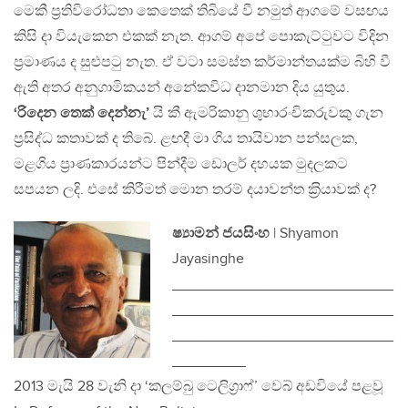
මෙකී ප‍්‍රතිවිරෝධතා කෙතෙක් තිබියේ වී නමුත් ආගමේ වසඟය
කිසි දා වියැකෙන එකක් නැත. ආගම් අපේ පොකැට්ටුවට විදින
ප‍්‍රමාණය ද සුළුපටු නැත. ඒ වටා සමස්ත කර්මාන්තයක්ම බිහි වී
ඇති අතර අනුගාමිකයන් අනේකවිධ දානමාන දිය යුතුය.
‘රිදෙන තෙක් දෙන්නැ’
යි කී ඇමරිකානු ශුභාරංචිකරුවකු ගැන
ප‍්‍රසිද්ධ කතාවක් ද තිබේ. ළඟදී මා ගිය තායිවාන පන්සලක,
මළගිය ප‍්‍රාණකාරයන්ට පින්දීම ඩොලර් දහයක මුදලකට
සපයන ලදි. එසේ කිරීමත් මොන තරම් දයාවන්ත ක‍්‍රියාවක් ද?
ෂ්‍යාමන් ජයසිංහ
| Shyamon
Jayasinghe
___________________________
___________________________
___________________________
_________
2013 මැයි 28 වැනි දා ‘කලම්බු ටෙලිග‍්‍රාෆ්’ වෙබ් අඩවියේ පළවූ