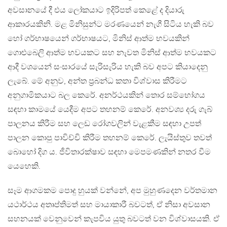
අවසානයේ දී එය ලෝකයාට ඉදිරිපත් කෙළේ ද දියාරු
ආකාරයකිනි. මළ මිනිසුන්ට මරණයෙන් නැගී සිටිය හැකි බව
හෝ ගර්භාෂයෙන් ගර්භාෂයට, මිනිස් ආත්ම භවයකින්
ගොළුබෙලි ආත්ම භවයකට සහ නැවත මිනිස් ආත්ම භවයකට
ආදී වශයෙන් සංසාරයේ සැරිසැරිය හැකි බව අපට කියාදෙනු
ලැබේ. මේ අනුව, අන්ත ප‍්‍රබන්ධ කතා විශ්වාස කිරීමට
අනුගාමිකයාට බල කෙරේ. අනර්ථයකින් තොර සම්භෝගය
සඳහා කාමයේ යෙදීම අපට තහනම් කෙරේ. අනවශ්‍ය දරු ගැබ්
පාලනය කිරීම සහ ලෙඩ රෝගවලින් වැළකීම සඳහා උපත්
පාලන කොපු පාවිච්චි කිරීම තහනම් කෙරේ. ලැයිස්තුව තවත්
බොහෝ දිග ය. ජීවිතාරක්ෂාව සඳහා මෙපමණකින් නතර වීම
යෙහෙකි.
සෑම ආගමකම පොදු හුයක් වන්නේ, අප මුහුණදෙන වර්තමාන
යථාර්ථය අතෘප්තිමත් සහ මායාකාරී බවටත්, ඒ නිසා අවසාන
සහනයක් වෙනුවෙන් කැපවිය යුතු බවටත් වන විශ්වාසයකි. ඒ