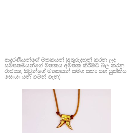
ආදරණීයන්ගේ මතකයන් (අතුරුදහන් කරන ලද
සමීපතමයන්ගේ මතකය අමතක කිරීමට බල කරන
රාජ්‍යක, ඔවුන්ගේ මතකයන් සමග සත්‍ය සහ යුක්තිය
සොයා යන ගමන් ගැන)