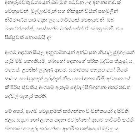
අතදරුවෙකු වශයෙන් ඔබ මත පටවන ලද අනන්‍යතාවක්
වෙනුවෙනි. මුල්ලාවරුන් සහ භික්ෂූන් විසින් සහමුලින්
නිර්මාණය කර දෙන ලද යථාර්ථයක් වෙනුවෙනි. ඔබ
මැරෙන්නේත්, සෙස්සන්ව මරන්නේත් ඒ වෙනුවෙනි. එය
පිස්සුවක් නොවෙයි ද?
ආගම් අදහන සියලූ අනුගාමිකයන් අන්ධ සහ නියාලූ පුද්ගලයන්
යැයි මම නොකියමි. බොහෝ දෙනාගේ තර්ක බුද්ධිය තියුණු ය.
එහෙත්, උපතින් ලැබුණු ආගම, සමාජමය පහසුව හෝ සිතේ
සාමය හෝ හුදෙක් පුරුද්දක් නිසා හෝ අතනාරිති. අවසානයේ
කී පිරිස ස්වකීය ආගමේ ඇතැම් දේවල් පිළිගන්නා අතර තවත්
දේවල් බැහැර කරති.
මේ අතර, ආගම වෙළඳාමක් කරගන්නා වංචනිකයෝ ද සිටිති.
බලය සඳහා හෝ ලාභය සඳහා එවැන්නෝ ආගම පාවිච්චි කරති.
ජනතාව ගොදුරු කරගන්නා ආගමික භක්ෂයෝ ඔවුහු ය.