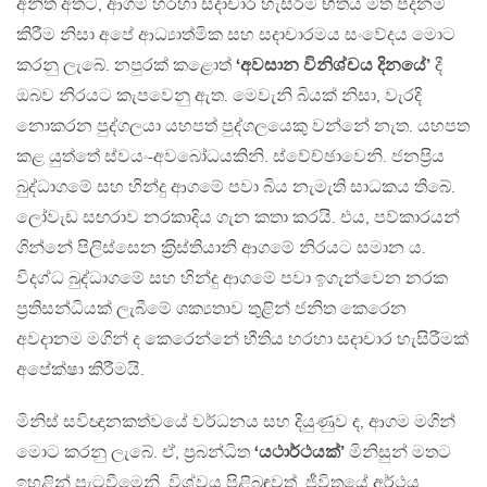
අනිත් අතට, ආගම් හරහා සදාචාර හැසිරීම භීතිය මත පදනම්
කිරීම නිසා අපේ ආධ්‍යාත්මික සහ සදාචාරමය සංවේදය මොට
කරනු ලැබේ. නපුරක් කළොත්
‘අවසාන විනිශ්චය දිනයේ’
දී
ඔබව නිරයට කැපවෙනු ඇත. මෙවැනි බියක් නිසා, වැරදි
නොකරන පුද්ගලයා යහපත් පුද්ගලයෙකු වන්නේ නැත. යහපත
කළ යුත්තේ ස්වයං-අවබෝධයකිනි. ස්වේච්ඡාවෙනි. ජනප‍්‍රිය
බුද්ධාගමේ සහ හින්දු ආගමේ පවා බිය නැමැති සාධකය තිබේ.
ලෝවැඩ සඟරාව නරකාදිය ගැන කතා කරයි. එය, පව්කාරයන්
ගින්නේ පිලිස්සෙන ක‍්‍රිස්තියානි ආගමේ නිරයට සමාන ය.
විදග්ධ බුද්ධාගමේ සහ හින්දු ආගමේ පවා ඉගැන්වෙන නරක
ප‍්‍රතිසන්ධියක් ලැබීමේ ශක්‍යතාව තුළින් ජනිත කෙරෙන
අවදානම මගින් ද කෙරෙන්නේ භීතිය හරහා සදාචාර හැසිරීමක්
අපේක්ෂා කිරීමයි.
මිනිස් සවිඥානකත්වයේ වර්ධනය සහ දියුණුව ද, ආගම මගින්
මොට කරනු ලැබේ. ඒ, ප‍්‍රබන්ධිත
‘යථාර්ථයක්’
මිනිසුන් මතට
ඉහළින් පැටවීමෙනි. විශ්වය පිළිබඳවත්, ජීවිතයේ අර්ථය