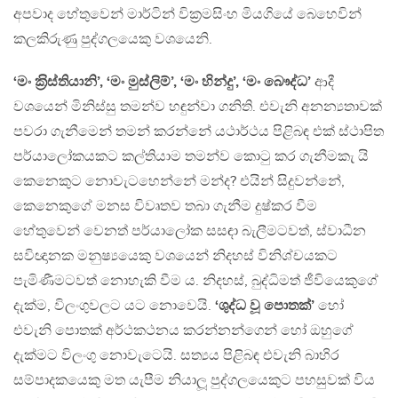
අපවාද හේතුවෙන් මාර්ටින් වික‍්‍රමසිංහ මියගියේ බෙහෙවින්
කලකිරුණු පුද්ගලයෙකු වශයෙනි.
‘මං ක‍්‍රිස්තියානි’, ‘මං මුස්ලිම්’, ‘මං හින්දු’, ‘මං බෞද්ධ’
ආදී
වශයෙන් මිනිස්සු තමන්ව හඳුන්වා ගනිති. එවැනි අනන්‍යතාවක්
පවරා ගැනීමෙන් තමන් කරන්නේ යථාර්ථය පිළිබඳ එක් ස්ථාපිත
පර්යාලෝකයකට කල්තියාම තමන්ව කොටු කර ගැනීමකැ යි
කෙනෙකුට නොවැටහෙන්නේ මන්ද? එයින් සිදුවන්නේ,
කෙනෙකුගේ මනස විවෘතව තබා ගැනීම දුෂ්කර වීම
හේතුවෙන් වෙනත් පර්යාලෝක සසඳා බැලීමටවත්, ස්වාධීන
සවිඥානක මනුෂ්‍යයෙකු වශයෙන් නිදහස් විනිශ්චයකට
පැමිණීමටවත් නොහැකි වීම ය. නිදහස්, බුද්ධිමත් ජීවියෙකුගේ
දැක්ම, විලංගුවලට යට නොවෙයි.
‘ශුද්ධ වූ පොතක්’
හෝ
එවැනි පොතක් අර්ථකථනය කරන්නන්ගෙන් හෝ ඔහුගේ
දැක්මට විලංගු නොවැටෙයි. සත්‍යය පිළිබඳ එවැනි බාහිර
සම්පාදකයෙකු මත යැපීම නියාලූ පුද්ගලයෙකුට පහසුවක් විය