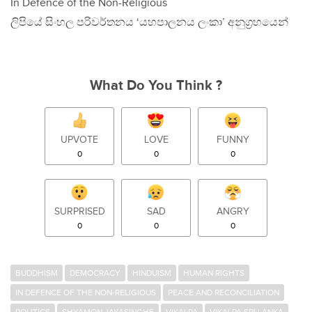
In Defence of the Non-Religious
ලිපියේ සිංහල පරිවර්තනය ‘යහපාලනය ලංකා’ අනුග‍්‍රහයෙන්
What Do You Think ?
UPVOTE
LOVE
FUNNY
0
0
0
SURPRISED
SAD
ANGRY
0
0
0
BUDDHISM
DEMOCRACY
HINDUISM
HUMAN RIGHTS
IN DEFENCE OF THE NON-RELIGIOUS
PEACE AND RECONCILIATION