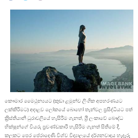
කෞමාර මෛථුන්‍යයට (කුඩා ළමුන්ව ලිංගික අපහරණයට
ලක්කිරීමට) අදාළව ලෝකයේ බොහෝ තැන්වල ප‍්‍රසිද්ධියට පත්
ක‍්‍රිස්තියානි ධුරාවලියේ හැසිරීම ගැනත්, ශ‍්‍රී ලංකාවේ බෞද්ධ
භික්ෂූන්ගේ වියරු ප‍්‍රචණ්ඩකාරී හැසිරීම ගැනත් සිතීමේ දී,
කලකට පෙර පේරාදෙණි විශ්ව විද්‍යාලයේ දර්ශනවාදය හැදෑරූ