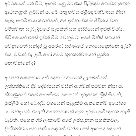
අර්ථයෙන් ගත් විට, ආගම් යනු මරණය පිළිබඳව ගොඩනැගෙන
ආධානග‍්‍රාහී ලබ්ධීන් ය. මේ මතු භවය පිළිබඳ විශ්වාසය නිසා
සැබෑ ආගමිකයා කරන්නේ, අප දන්නා එකම ජීවිතය වන
වර්තමාන සැබෑ දිවියේ සැපතින් සහ අසිරියෙන් ඉවත් වීමයි.
ජීවිතයෙන් එසේ ඉවත් වීම වෙනුවට, අපේ මිනිස් සගයන්
වෙනුවෙන් සුන්දර වූ අසරණ සරණයේ නොයෙදෙන්නේ ඇයි?
එය, වඩාත් ඵලදායී හෝ අවම කුහකත්වයෙන් යුක්ත
නොවන්නේ ද?
අපෙන් බොහොමයක් දෙනාට ආගමක් ලැබෙන්නේ
උත්පත්තියේ දීම දෙමාපියන් විසින් ආගමක් පටවන නිසා ය.
කිතුණුවෝ එසේ භෞතීස්ම කෙරෙත්. දරුවෙකු ක‍්‍රිස්තියානි,
මුස්ලිම් හෝ බෞද්ධ වශයෙන් සැළකීම ඇත්තෙන්ම අයෝග්‍ය
ය. මන්ද යත්, එවැනි අනන්‍යතාවක් ගැන දරුවා සවිඥානක නැති
බැවිනි. එහෙත් ශී‍්‍ර ලංකාවේ අපේ උප්පැන්න සහතිකවල,
ලිංගිකත්වය සහ ජාතිය සඳහන් වන්නා සේ ආගම ද සඳහන්