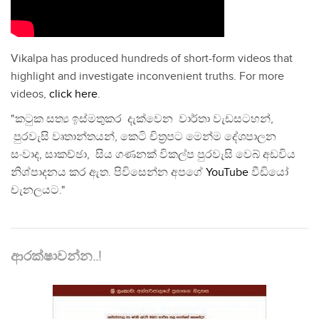
Vikalpa has produced hundreds of short-form videos that
highlight and investigate inconvenient truths. For more
videos,
click here
.
"කටුක සත්‍ය ඉස්මතුකර දැක්වෙන වාර්තා වැඩසටහන්,
පුරවැසි වෘතාන්තයන්, කෙටි චිත්‍රපට මෙන්ම දේශපාලන
සංවාද, සාකච්ඡා, සිය ගණනක් විකල්ප පුරවැසි වෙබ් අඩවිය
නිශ්පාදනය කර ඇත. පිවිසෙන්න අපගේ
YouTube
වීඩියෝ
චැනලයට."
ආරක්ෂාවන්න..!