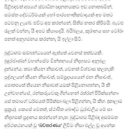
පිළිබඳවත් අපගේ ස්වාධීන ඥානනයකට ඉඩ නොතබමින්,
සමස්ත දේවධර්මයක් හෝ පාරභෞතිකවාදයක් අප මතට
පටවනු ලැබේ. එවිට අප කරන්නේ, සිතීම නතර කිරීමයි. බැටළු
රැලක් වන්නැ යි අපට කියාදෙයි. බයිබලය, කුරානය සහ ටෝරා
පනත් අනුගමනය කරන්නැ යි ඉල්ලා සිටී.
බුද්ධාගම සම්බන්ධයෙන් ඇත්තේ වෙනස් තත්වයකි.
බුදුරජාණන් වහන්සේම චින්තනයේ නිදහසට අනුබල
දුන්නේය. තමා කියන නිසාවත්, වෙනත් විශ්වාස කලහැකි
පුද්ගලයන් කියන නිසාවත්, සම්ප‍්‍රදායයෙන් එන නිසාවත්,
පොතපතේ තියෙන නිසාවත් යමක් පිළිනොගන්නැ යි කී
උන්වහන්සේ, රන්කරුවෙකු ගින්නෙන් රත්රන් පිරික්සන්නා
සේ තමාගේ ධර්මයත් පිරික්සා බලා පිළිගන්නැ යි කීහ. (කාලාම
සූත‍්‍රය). කෙසේ වෙතත්, ස්ථාපිත බෞද්ධ ධූරාවලිය මේ සා
නිදහසක් ප‍්‍රදානය කරන්නේ නැත. බුද්ධාගම පිළිබඳ අසම්මත
අර්ථකථනයක් වූ
‘බවතරණය’
ලිවීම නිසා එල්ල වූ අනේක