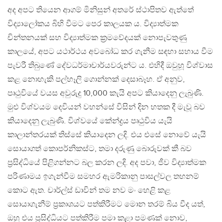
අද අපට තියෙන ආගම් මිනිසුන් අතරේ ස්ථාපිතව ඇත්තේ
විද්‍යාලෝකය බිහි වීමට පෙර කාලයක ය. විද්‍යාත්මක
චින්තනයක් සහ විද්‍යාත්මක ක‍්‍රමවේදයක් නොපැවතුණු
කාලයේ, අපට යථාර්ථය අවබෝධ කර ගැනීම සඳහා සහාය වීම
පැවරී තිබුණේ දේවධර්මාචාර්යවරුන්ට ය. එහිදී ඔවුහූ විශ්වාස
කළ නොහැකි පල්හෑලි ගොන්නක් දෙසාබෑහ. ඒ අනුව,
පෘථුවියේ වයස අවුරුදු 10,000 කැයි අපට කියාදෙනු ලැබුණි.
මුළු විශ්වයම දෙවියන් වහන්සේ විසින් දින හතක දී මැවූ බව
කියාදෙනු ලැබුණි. විශ්වයේ කේන්ද්‍රය පෘථුවිය යැයි
කාලාන්තරයක් තිස්සේ කියාදෙන ලදි. එය එසේ නොවේ යැයි
සොයාගත් කොපර්නිකස්ට, තමා දරුණු බොරුවක් කී බව
ප‍්‍රසිද්ධියේ පිළිගන්නට බල කරන ලදි. අද පවා, ජීව විද්‍යාත්මක
පරිණාමය ඉගැන්වීම සමහර ඇමරිකානු පාසල්වල තහනම්
කොට ඇත. චාර්ල්ස් ඩාවින් තම නව මං හෙළි කළ
සොයාගැනීම් ප‍්‍රකාශයට පත්කිරීමට මොන තරම් බිය වීද යත්,
ඔහු එය ප‍්‍රසිද්ධියට පත්කිරීම පමා කළා පමණක් නොව,