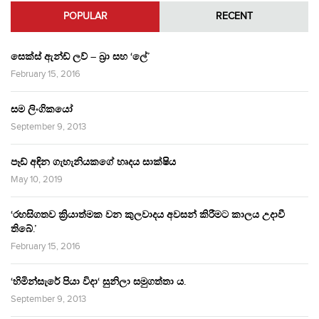
POPULAR
RECENT
සෙක්ස් ඇන්ඩ් ලව් – බ්‍රා සහ ‘ලේ’
February 15, 2016
සම ලිංගිකයෝ
September 9, 2013
පෑඩ් අඳින ගැහැනියකගේ හෘදය සාක්ෂිය
May 10, 2019
‘රහසිගතව ක්‍රියාත්මක වන කුලවාදය අවසන් කිරීමට කාලය උදාවී
තිබේ.’
February 15, 2016
‘හිමින්සැරේ පියා විදා‘ සුනිලා සමුගත්තා ය.
September 9, 2013