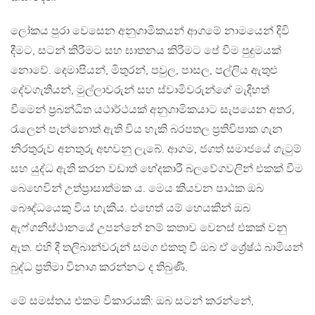
ලෝකය පුරා වෙසෙන අනුගාමිකයන් ආගමේ නාමයෙන් දිවි
දීමට, සටන් කිරීමට සහ ඝාතනය කිරීමට පේ වීම පුදුමයක්
නොවේ. දෙමාපියන්, මිතුරන්, පවුල, පාසල, පල්ලිය ඇතුළු
දේවගැතියන්, මුල්ලාවරුන් සහ ස්වාමිවරුන්ගේ මැදිහත්
වීමෙන් ප‍්‍රබන්ධිත යථාර්ථයක් අනුගාමිකයාට සැපයෙන අතර,
රැලෙන් පැන්නොත් ඇති විය හැකි බරපතල ප‍්‍රතිවිපාක ගැන
නිරතුරුව අනතුරු අඟවනු ලැබේ. ආගම, ජගත් සමාජයේ ගැටුම්
සහ යුද්ධ ඇති කරන වඩාත් භේදකාරී බලවේගවලින් එකක් වීම
බෙහෙවින් උත්ප‍්‍රාසාත්මක ය. මෙය කියවන පාඨක ඔබ
බෞද්ධයෙකු විය හැකිය. එහෙත් යම් හෙයකින් ඔබ
ඇෆ්ගනිස්ථානයේ උපන්නේ නම් කතාව වෙනස් එකක් වනු
ඇත. එහි දී තලිබාන්වරුන් සමග එකතු වී ඔබ ඒ ශ්‍රේෂ්ඨ බාමියන්
බුද්ධ ප‍්‍රතිමා විනාශ කරන්නට ද තිබුණි.
මේ සමස්තය එකම විකාරයකි: ඔබ සටන් කරන්නේ,