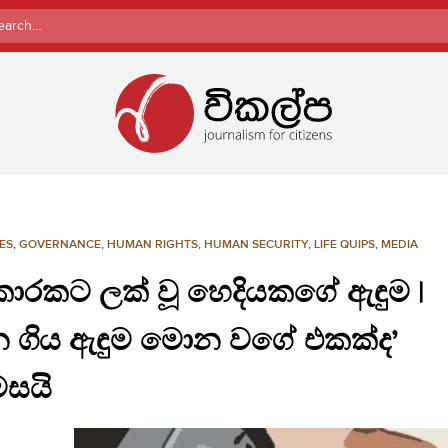
rch
ES
,
GOVERNANCE
,
HUMAN RIGHTS
,
HUMAN SECURITY
,
LIFE QUIPS
,
MEDIA
කාරකට ලක් වූ හෙදියකගේ ඇඳුම |
 ගිය ඇඳුම මොන වගේ එකක්‌ද’
ිමසයි