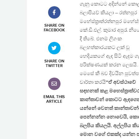
ගෑනු කොටට අදින්නේ කොල
බලාපියව් කියලා – රත්නපුර
මහේස්ත්‍රාත්රත්නපුර මහේස්ත්‍
SHARE ON
කේ.ඩී.එල්. කුමාර අපුරැ න
FACEBOOK
දී තිබේ. එනම් ලිගංක
බලහත්කාරයකට ලක් වූ
හෙදියකගේ ඇඳ සිටි ඇඳුම 
SHARE ON
පරික්ෂණයක් කරන ලෙසයි. 
TWITTER
මෙසේ කී බව දිවයින පුවත්
වාර්තා කරයි
‘‘ඒ අවස්‌ථාවේ
සඳහනක්‌ කළ මහෙස්‌ත්‍රාත්ව
EMAIL THIS
කාන්තාවන් කොටට ඇඳගෙ
ARTICLE
යන්නේ වෙනත් කාන්තාවන
පෙන්නන්න නොවෙයි, කො
බලපිය කියලයි. අල්ලපිය ක
මොන වගේ එකක්‌ද යන්න පරීක