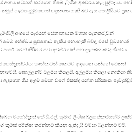
ථයේ අංකය සටහන් කරගෙන තිබේ. ලිංගික අතවරය කළ පුද්ගලයා හෝ
නමුත් නැවත දුටුවහොත් හඳුනාගත හැකි බව ඇය පොලිසියට ප්‍රකා
 පැමිණිලි අංශයේ සැරයන් සේනානායක මහතා සැකකරුවන්
න් මෙම තත්ත්වය සුළුකොට තැකිය නොහැකි බවද, එසේ වුවහොත්
 පාරේ ගමන් කිරීමට පවා අවස්‌ථාවක්‌ නොලැබෙන බවද කීවේය.
 මහෙස්‌ත්‍රාත්වරයා කාන්තාවන් කොටට ඇඳගෙන යන්නේ වෙනත්
ොවෙයි, කොල්ලන්ට බලපිය කියලයි. අල්ලපිය කියලා නොකියා ක
ා ඇඳගෙන ගිය ඇඳුම මොන වගේ එකක්‌ද යන්න පරීක්‍ෂණ පැවැත්වූ
තිබෙන මහේස්ත්‍රාත් කේ.ඩී.එල්. කුමාර ලිංගික බලහත්කාරයන්ට ලක
ේ කුමක් පරීක්ෂා කරන්නට කියනු ඇත්දැයි වමසා බලන්නට වටී.