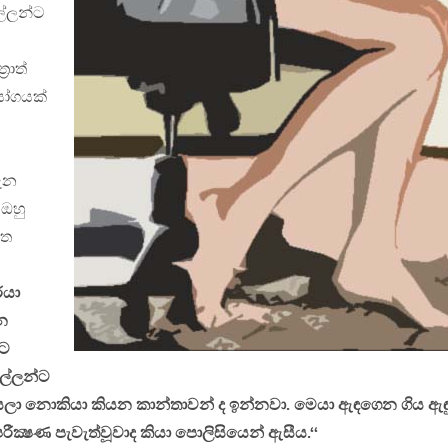
්ලන්ට
රාත්
ියෝගයක්
ගැන
ඔහු
පත
රයා
න
්ට
ල්ලන්ට
ියලා නොකියා කියන කාන්තාවන් ද ඉන්නවා. මෙයා ඇඳගෙන ගිය ඇඳ
්‍ෂණ පැවැත්වූවාද කියා පොලිසියෙන් ඇසීය.‘‘