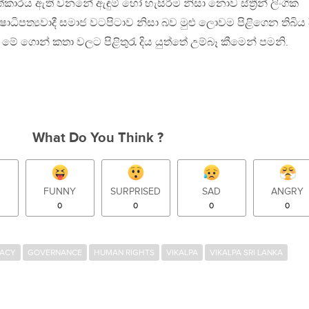
හත්කාරය ඇති වනනේ ඇඳුම් හෝ හැසිරීම නිසා නොව ස්ත්‍රීන් ලිංගික
පත්‍යවාදී සමාජ වටපිටාව නිසා බව මුළු ලොවම පිළිගෙන තිබිය දී ශ්
ේ ගොන් කතා වලට පිළිතුරැ දිය යුත්තේ උම්බෑ කීමෙන් පමනි.
What Do You Think ?
FUNNY
SURPRISED
SAD
ANGRY
0
0
0
0
ACY
GOVERNANCE
HUMAN RIGHTS
VIKALPA
VIKALPA SRI LANKA