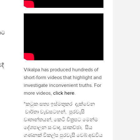
Vikalpa has produced hundreds of
short-form videos that highlight and
investigate inconvenient truths. For
more videos,
click here
.
"කටුක සත්‍ය ඉස්මතුකර දැක්වෙන
වාර්තා වැඩසටහන්, පුරවැසි
වෘතාන්තයන්, කෙටි චිත්‍රපට මෙන්ම
දේශපාලන සංවාද, සාකච්ඡා, සිය
ගණනක් විකල්ප පුරවැසි වෙබ් අඩවිය