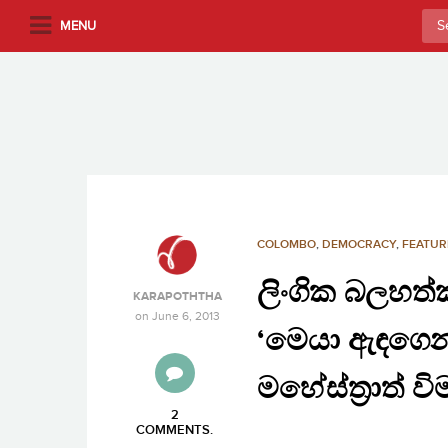
S
Sea
MENU
k
for:
i
p
t
o
m
a
i
n
COLOMBO
,
DEMOCRACY
,
FEATUR
c
ලිංගික බලහත්
o
KARAPOTHTHA
n
on
June 6, 2013
‘මෙයා ඇඳගෙන
t
e
මහේස්ත්‍රාත් ව
n
t
2
COMMENTS
.