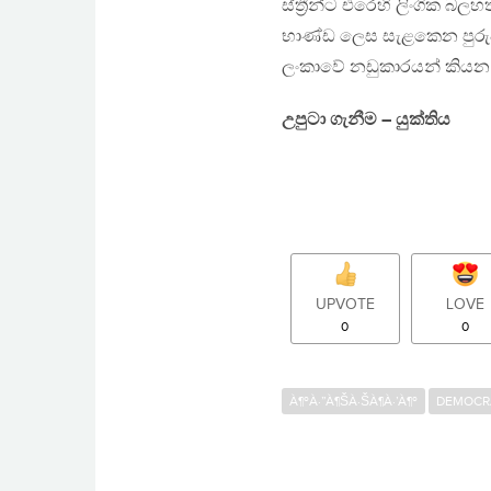
ස්ත්‍රීන්ට එරෙහි ලිංගික බල
භාණ්ඩ ලෙස සැළකෙන පුරුෂාධි
ලංකාවේ නඩුකාරයන් කියන ම
උපුටා ගැනීම – යුක්තිය
UPVOTE
LOVE
0
0
À¶ºÀ·”À¶ŠÀ·ŠÀ¶­À·’À¶º
DEMOCR