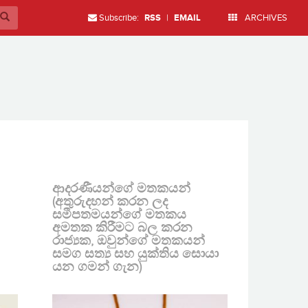
Subscribe:
RSS
|
EMAIL
ARCHIVES
ආදරණීයන්ගේ මතකයන්
(අතුරුදහන් කරන ලද
සමීපතමයන්ගේ මතකය
අමතක කිරීමට බල කරන
රාජ්‍යක, ඔවුන්ගේ මතකයන්
සමග සත්‍ය සහ යුක්තිය සොයා
යන ගමන් ගැන)