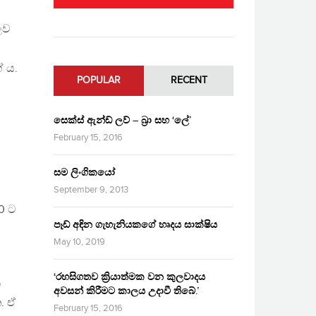
ලව
ේ ය.
POPULAR
RECENT
සෙක්ස් ඇන්ඩ් ලව් – බ්‍රා සහ ‘ලේ’
February 15, 2016
සම ලිංගිකයෝ
September 9, 2013
10 ට
පෑඩ් අඳින ගැහැනියකගේ හෘදය සාක්ෂිය
May 10, 2019
‘රහසිගතව ක්‍රියාත්මක වන කුලවාදය
ය
අවසන් කිරීමට කාලය උදාවී තිබේ.’
. ඒ
February 15, 2016