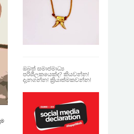
ඔබත් සමාජමාධ්‍ය
පරිශීලකයෙක්ද? කියවන්න!
දැනගන්න! ක්‍රියාත්මකවන්න!
ුම