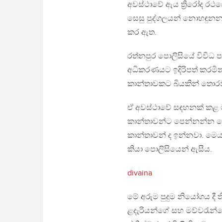
අවස්‌ථාවේ ඇය ත්‍රිරෝද ර
සෙසු පුද්ගලයන් නොහඳුනන 
කර ඇත.
රත්නපුර පොලිසියේ විවිධ
අධිකරණයට ඉදිරිපත් කරමි
කාන්තාවකට බියකින් තොරව
ඒ අවස්‌ථාවේ සඳහනක්‌ කළ
කාන්තාවන්ට පෙන්නන්න න
කාන්තාවන් ද ඉන්නවා. මෙය
කියා පොලිසියෙන් ඇසීය.
divaina
මේ අරුම පුදුම නියෝගය දී 
ළදැරියන්ගේ සහ මව්වරැන්ග