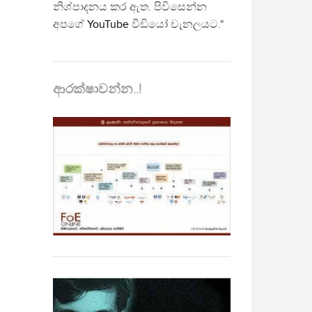
නිශ්පාදනය කර ඇත. පිවිසෙන්න
අපගේ
YouTube
වීඩියෝ චැනලයට."
ආරක්ෂාවන්න..!