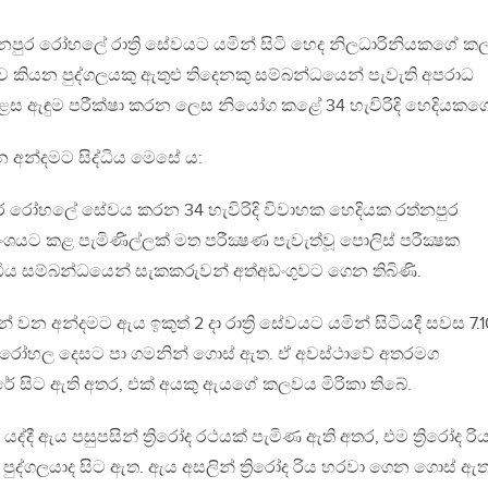
්නපුර රෝහලේ රාත්‍රි සේවයට යමින් සිටි හෙද නිලධාරිනියකගේ ක
 බව කියන පුද්ගලයකු ඇතුළු තිදෙනකු සම්බන්ධයෙන් පැවැති අපරාධ
ෙස ඇඳුම පරීක්ෂා කරන ලෙස නියෝග කළේ 34 හැවිරිදි හෙදියකග
න අන්දමට සිද්ධිය මෙසේ ය:
ුර රෝහලේ සේවය කරන 34 හැවිරිදි විවාහක හෙදියක රත්නපුර
ංශයට කළ පැමිණිල්ලක්‌ මත පරීක්‍ෂණ පැවැත්වූ පොලිස්‌ පරීක්‍ෂක
ිය සම්බන්ධයෙන් සැකකරුවන් අත්අඩංගුවට ගෙන තිබිණි.
වන අන්දමට ඇය ඉකුත් 2 දා රාත්‍රි සේවයට යමින් සිටියදී සවස 7.
රෝහල දෙසට පා ගමනින් ගොස්‌ ඇත. ඒ අවස්‌ථාවේ අතරමග
ේ සිට ඇති අතර, එක්‌ අයකු ඇයගේ කලවය මිරිකා තිබේ.
්දී ඇය පසුපසින් ත්‍රිරෝද රථයක්‌ පැමිණ ඇති අතර, එම ත්‍රිරෝද රි
ුද්ගලයාද සිට ඇත. ඇය අසලින් ත්‍රිරෝද රිය හරවා ගෙන ගොස්‌ ඇත