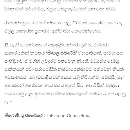
සමග මුහුන් කෙරෙන යටිතල ව්‍යාපෘති සහ ඉඳහිට සැපයෙන
දීමනාවන් මගින් මිස, බලය බෙදාහැරීමෙන් නොවන බවයි.
රාජපක්ෂලාගේ එම චින්තනය තුළ, 13 වැනි සංශෝධනයට අද
එල්ල කෙරෙන ප‍්‍රහාරය, අනිවාර්ය කෙරෙන්නේය.
13 වැනි සංශෝධනයේ අතුණුබහන් ඉරා දැමීම, එක්තරා
ආකාරයකින් නවතම
‘සිංහල පමණයි’
ව්‍යාපෘතියකි. සාමය සහ
සංහිඳියාව ඒ මගින් උවදුරට පත්වෙනු නියති. මධ්‍යස්ථ දෙමළ
ජාතිකයන් පවා පරාරෝපිත නෂ්ටාපේක්ෂාවට පත්වෙනු නියති.
අවසානයේ, බෙදුම්වාදී සටන්පාඨය යළි තිරිහන්ව, වේළුපිල්ලේ
ප‍්‍රභාකරන් අසාර්ථක නායකයෙකුගේ සිට, අප විසින් වරදවා
වටහාගනු ලැබූ අනාගත වක්තෘවරයෙකුගේ තත්වයට නංවාලනු
ඇත.
තිසරණී ගුණසේකර
| Thisarane Gunasekara
______________________________________________