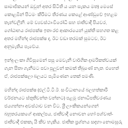
සාමාජිකයන් ඔවුන් අතර සිටිති ය යන සැකය මත) මෙසේ
කොළඹින් පිටමං කිරීමට තීරණය කෙළේ ආණ්ඩුවේ ඉහළම
තැන්වලිනි. මේ ව්‍යවස්ථා-විරෝධී සහ ජාතිවාදී පියවර,
ගෝඨාභය රාජපක්ෂ ඉතා රළු ආකාරයෙන් යුක්ති සහගත කළ
අතර මහින්ද රාජපක්ෂ ද, ඊට වඩා තරමක් සුමටව, ඊට
අනුමැතිය පෑවේය.
ඉන්දු-ලංකා ගිවිසුමෙන් පසු මෙවැනි වාර්ගික දාමරිකත්වයක්
ගැන සිතා ගැනීමට පවා පුලූවන් කමක් තිබුණේ නැත. එහෙත්
ඒ, රාජපක්ෂලා බලයට පැමිණෙන තෙක් පමණි.
මහින්ද රාජපක්ෂ (එල්.ටී.ටී.ඊ. සංවිධානයේ බලහත්කාරී
වර්ජනයට ස්තුතිවන්ත වන්නට) පළමු ජනාධිපතිවරණය
ජයගන්නා අවස්ථාව වන විට, ශ‍්‍රී ලාංකිකයන්ගෙන්
බහුතරයකගේ ආකල්පය, ජාතිවාදී නොවන හෝ පශ්චාත්-
ජාතිවාදී එකකැ යි කිව හැකිය. ජාතික ප‍්‍රශ්නය සඳහා නොමසුරු