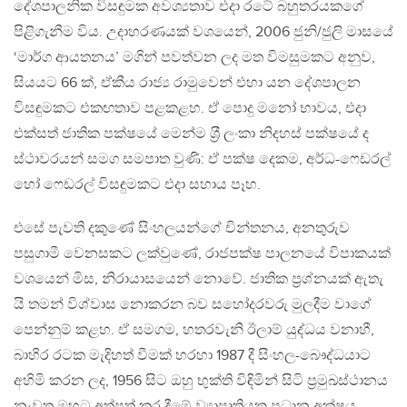
දේශපාලනික විසඳුමක අවශ්‍යතාව එදා රටේ බහුතරයකගේ
පිළිගැනීම විය. උදාහරණයක් වශයෙන්, 2006 ජුනි/ජුලි මාසයේ
‘මාර්ග ආයතනය’ මගින් පවත්වන ලද මත විමසුමකට අනුව,
සියයට 66 ක්, ඒකීය රාජ්‍ය රාමුවෙන් එහා යන දේශපාලන
විසඳුමකට එකඟතාව පළකළහ. ඒ පොදු මනෝ භාවය, එදා
එක්සත් ජාතික පක්ෂයේ මෙන්ම ශ‍්‍රී ලංකා නිදහස් පක්ෂයේ ද
ස්ථාවරයන් සමග සමපාත වුණි: ඒ පක්ෂ දෙකම, අර්ධ-ෆෙඩරල්
හෝ ෆෙඩරල් විසඳුමකට එදා සහාය පෑහ.
එසේ පැවති දකුණේ සිංහලයන්ගේ චින්තනය, අනතුරුව
පසුගාමී වෙනසකට ලක්වුණේ, රාජපක්ෂ පාලනයේ විපාකයක්
වශයෙන් මිස, නිරායාසයෙන් නොවේ. ජාතික ප‍්‍රශ්නයක් ඇතැ
යි තමන් විශ්වාස නොකරන බව සහෝදරවරු මුලදීම වාගේ
පෙන්නුම් කළහ. ඒ සමගම, හතරවැනි ඊලාම් යුද්ධය වනාහී,
බාහිර රටක මැදිහත් වීමක් හරහා 1987 දී සිංහල-බෞද්ධයාට
අහිමි කරන ලද, 1956 සිට ඔහු භුක්ති විඳිමින් සිටි ප‍්‍රමුඛස්ථානය
නැවත ඔහුට අත්පත් කර දීමේ ව්‍යාපෘතියක ප‍්‍රධාන අක්ෂය