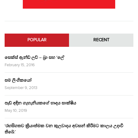
POPULAR
RECENT
සෙක්ස් ඇන්ඩ් ලව් – බ්‍රා සහ ‘ලේ’
February 15, 2016
සම ලිංගිකයෝ
September 9, 2013
පෑඩ් අඳින ගැහැනියකගේ හෘදය සාක්ෂිය
May 10, 2019
‘රහසිගතව ක්‍රියාත්මක වන කුලවාදය අවසන් කිරීමට කාලය උදාවී
තිබේ.’