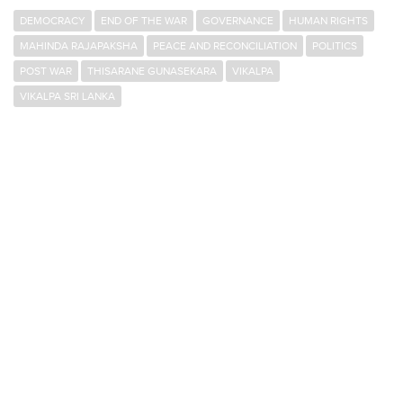
DEMOCRACY
END OF THE WAR
GOVERNANCE
HUMAN RIGHTS
MAHINDA RAJAPAKSHA
PEACE AND RECONCILIATION
POLITICS
POST WAR
THISARANE GUNASEKARA
VIKALPA
VIKALPA SRI LANKA