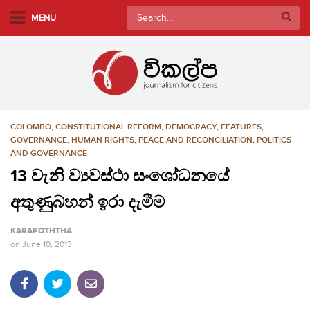
S
Search
MENU
k
for:
i
p
t
o
m
COLOMBO
,
CONSTITUTIONAL REFORM
,
DEMOCRACY
,
FEATURES
,
a
GOVERNANCE
,
HUMAN RIGHTS
,
PEACE AND RECONCILIATION
,
POLITICS
i
AND GOVERNANCE
n
13 වැනි ව්‍යවස්ථා සංශෝධනයේ
c
o
අතුණුබහන් ඉරා දැමීම
n
KARAPOTHTHA
t
on
June 10, 2013
e
n
t