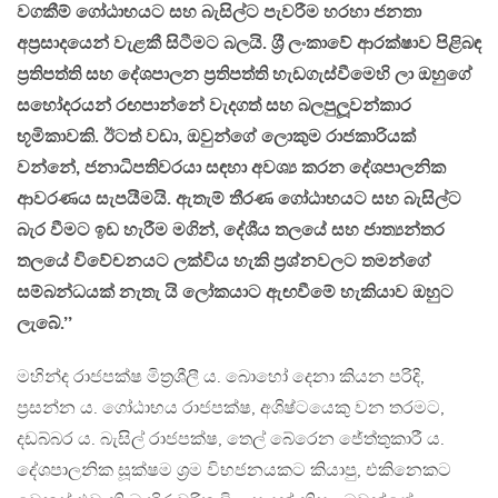
වගකීම් ගෝඨාභයට සහ බැසිල්ට පැවරීම හරහා ජනතා
අප‍්‍රසාදයෙන් වැළකී සිටීමට බලයි. ශ‍්‍රී ලංකාවේ ආරක්ෂාව පිළිබඳ
ප‍්‍රතිපත්ති සහ දේශපාලන ප‍්‍රතිපත්ති හැඩගැස්වීමෙහි ලා ඔහුගේ
සහෝදරයන් රඟපාන්නේ වැදගත් සහ බලපුලූවන්කාර
භූමිකාවකි. ඊටත් වඩා, ඔවුන්ගේ ලොකුම රාජකාරියක්
වන්නේ, ජනාධිපතිවරයා සඳහා අවශ්‍ය කරන දේශපාලනික
ආවරණය සැපයීමයි. ඇතැම් තීරණ ගෝඨාභයට සහ බැසිල්ට
බැර වීමට ඉඩ හැරීම මගින්, දේශීය තලයේ සහ ජාත්‍යන්තර
තලයේ විවේචනයට ලක්විය හැකි ප‍්‍රශ්නවලට තමන්ගේ
සම්බන්ධයක් නැතැ යි ලෝකයාට ඇඟවීමේ හැකියාව ඔහුට
ලැබේ.’’
මහින්ද රාජපක්ෂ මිත‍්‍රශීලී ය. බොහෝ දෙනා කියන පරිදි,
ප‍්‍රසන්න ය. ගෝඨාභය රාජපක්ෂ, අශිෂ්ටයෙකු වන තරමට,
දඩබ්බර ය. බැසිල් රාජපක්ෂ, තෙල් බේරෙන ජේත්තුකාරී ය.
දේශපාලනික සූක්ෂම ශ‍්‍රම විභජනයකට කියාපු, එකිනෙකට