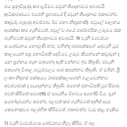
එය සුනුවිසුණු කර දැමීමට ඔවුන් තිදෙනාටම අවශ්‍යයි.
(අධිකරණයට එරෙහි ප‍්‍රහාරයේ දී ඔවුන් තිදෙනාම එකාවන්ව
කඳවුරු ගැසුණු අවස්ථාව ඊට මනා නිදසුනකි). පවුලේ පාලනය
ආරක්ෂා කර ගැනීමටත්, පවුල් වංශයේ පාරම්පරික උරුමය රැක
ගැනීමටත් ඔවුන් තිදෙනාටම අවශ්‍යයි. 18 වැනි ව්‍යවස්ථා
සංශෝධනය නොවුණි නම්, මහින්ද රාජපක්ෂගේ දෙවැනි ධුර
කාලයෙන් පසු ජනාධිපති පදවියට උරුම කියන්නේ කවුරුන් ද
යන ප‍්‍රශ්නය ගැන මතභේද ඇති වන්නට ඉඩ තිබුණි. එවැනි
මතභේද විශාල ගැටුම්වලට පාර කපන්නට තිබුණි. ඒ මගින්, ශ‍්‍රී
ලංකා නිදහස් පක්ෂයට රාජපක්ෂලාගෙන් ගැලවෙන්නට
අවස්ථාවක් ද පෑදෙන්නට තිබුණි. එහෙත් ජනාධිපති ධුර සීමාව
ඉවත් කිරීමත් සමග(18) ඒ සාධනීය විභවය අහෝසි විය. දැන්
සහෝදරයන්ට තමන්ව බලවත් කර ගැනීමටත් අනිත් සෑම
කෙනෙකුවම බලරහිත කිරීමටත්, එකාවන්ව වැඩ කළ හැකිය.
13 වැනි ව්‍යවස්ථා සංශෝධනය හීලෑ කිරීම, ඒ බල