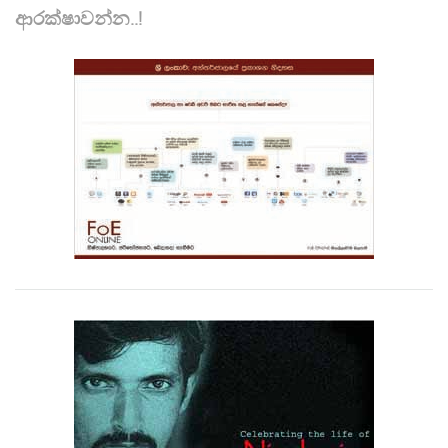
ආරක්ෂාවන්න..!