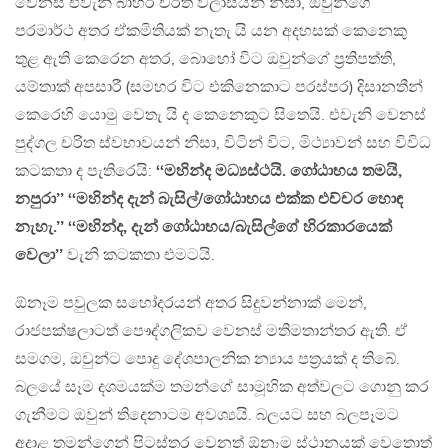
වෙනස් එවැනි බාහිර චරිත විලාසයන් නිසා, ඔවුන්ගේ
පරමාර්ථ අතර ඒකමිතියක් නැතැ යි යන අදහසක් කෙනෙකු
තුළ ඇති කෙරෙන අතර, බොහෝ විට ඔවුන්ගේ ප‍්‍රතිපත්ති,
යම්තාක් අපසාරී (සමහර විට එකිනෙකාට පරස්පර) දිසානතීන්
කෙරෙහි යොමු වෙතැ යි ද කෙනෙකුට සිතෙයි. එවැනි වෙනස්
පුද්ගල චරිත ස්වභාවයන් නිසා, විටින් විට, මිථ්‍යාවන් සහ විවිධ
කටකතා ද පැතිරෙයි:
‘‘මහින්ද මධ්‍යස්ථයි. ගෝඨාභය තමයි,
නපුරා’’ ‘‘මහින්ද දැන් බැසිල්/ගෝඨාභය එක්ක එච්චර හොඳ
නැහැ.’’ ‘‘මහින්ද, දැන් ගෝඨාභය/බැසිල්ගේ හිරකාරයෙක්
වෙලා’’
වැනි කටකතා එමටයි.
ඕනෑම පවුලක සහෝදරයන් අතර සිදුවන්නාක් මෙන්,
රාජපක්ෂලාටත් පෞද්ගලිකව වෙනස් මතිමතාන්තර ඇති. ඒ
සමගම, ඔවුන්ට පොදු දේශපාලනික න්‍යාය පත‍්‍රයක් ද තිබේ.
බලයේ සෑම දශමයක්ම තමන්ගේ සාමූහික අත්වලට ගොනු කර
ගැනීමට ඔවුන් තිදෙනාටම අවශ්‍යයි. බලයට සහ බලපෑමට
අදාළ තමන්ගෙන් පිටස්තර වෙනත් ඕනෑම ස්ථානයක් වෙතොත්