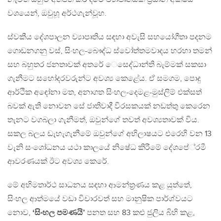
වශයෙන්, ඔවුහූ අර්ථගැන්වූහ.
ස්වකීය දේශපාලන ව්‍යාපෘතිය සඳහා අවැසි සහයෝගීතා පදනම
ගොඩනගනු වස්, සිංහල-බෞද්ධ ස්වෝත්තමවාදය හරහා තමන්
සහ බහුතර ජනතාවක් අතරේ ෙසෙද්ධාන්ති බැම්මක් සකසා
ගැනීමට සහෝදරවරුන්ට අවශ්‍ය කෙළේය. ඒ සමගම, පොදු
ආර්ථික අඳෝනා මත, අනාගත සිංහල-දෙමළ-මුස්ලිම් එක්සත්
බවක් ඇති නොවන සේ ජාතිවාදී විරසකයක් නඩත්තු කෙරෙන
තැනට වගබලා ගැනීමත්, ඔවුන්ගේ තවත් අවශ්‍යතාවක් විය.
සකල බලය ඩැහැගැනීමේ ඔවුන්ගේ අභිලාෂයට එරෙහි වන 13
වැනි සංශෝධනය යථා කාලයේ නිෂේධ කිරීමේ දේශපේ‍්‍රමී
ආවරණයක් ඊට අවශ්‍ය කෙරේ.
මේ අභිමතාර්ථ සාධනය සඳහා ආමන්ත‍්‍රණය කළ යුත්තේ,
සිංහල ආත්මයේ වඩා විචාරවත් සහ මානුෂික පාර්ශ්වයට
නොව,
‘සිංහල පමණයි’
පනත සහ 83 කළු ජුලිය බිහි කළ,