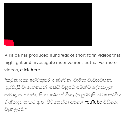
Vikalpa has produced hundreds of short-form videos that
highlight and investigate inconvenient truths. For more
videos,
click here
.
"කටුක සත්‍ය ඉස්මතුකර දැක්වෙන වාර්තා වැඩසටහන්,
පුරවැසි වෘතාන්තයන්, කෙටි චිත්‍රපට මෙන්ම දේශපාලන
සංවාද, සාකච්ඡා, සිය ගණනක් විකල්ප පුරවැසි වෙබ් අඩවිය
නිශ්පාදනය කර ඇත. පිවිසෙන්න අපගේ
YouTube
වීඩියෝ
චැනලයට."