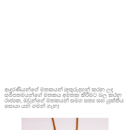
ආදරණීයන්ගේ මතකයන් (අතුරුදහන් කරන ලද
සමීපතමයන්ගේ මතකය අමතක කිරීමට බල කරන
රාජ්‍යක, ඔවුන්ගේ මතකයන් සමග සත්‍ය සහ යුක්තිය
සොයා යන ගමන් ගැන)