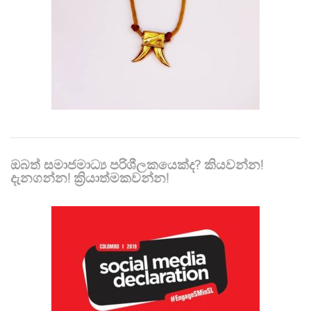
ඔබත් සමාජමාධ්‍ය පරිශීලකයෙක්ද? කියවන්න!
දැනගන්න! ක්‍රියාත්මකවන්න!