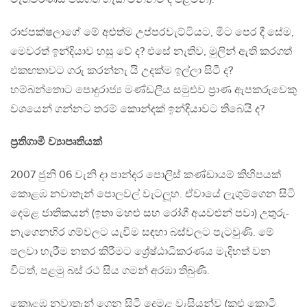
රාජපක්ෂලාගේ මේ අළුත්ම උප්පරවැට්ටියට, මීට පෙර දී සේම,
මෙවරත් ඉන්දියාව හසු වේ ද? එසේ නැතිව, මුලින් ඇති කරගත්
එකඟතාවට ගරු කරන්නැ යි උදක්ම ඉල්ලා සිටී ද?
හම්බන්තොට පොදුරාජ්‍ය මණ්ඩලීය සමුළුව ප‍්‍රාණ ඇපකරුවෙකු
වශයෙන් ගන්නට තරම් කොන්දක් ඉන්දියාවට තිබෙයි ද?
ප‍්‍රතිගාමී ව්‍යාපෘතියක්
2007 ජුනි 06 වැනි දා පාන්දර පොලිස් කණ්ඩායම් කිහිපයක්
කොළඹ නවාතැන් පොලවල් වැටලූහ. ඒවායේ ලැගුම්ගෙන සිටි
දෙමළ ජාතිකයන් (ඉතා මහළු සහ රෝගී අයවළුන් පවා) උතුරු-
නැගෙනහිර ගම්වලට යැවීම සඳහා බස්වලට පැටවුණි. මේ
පලවා හැරීම නතර කිරීමට ශ්‍රේෂ්ඨාධිකරණය මැදිහත් වන
විටත්, පළමු බස් රථ සිය ගමන් අරඹා තිබුණි.
කොළඹ නවාතැන් ගෙන සිටි දෙමළ වැසියන්ව (කළු කොටි