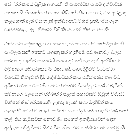
පේ‍්‍රරණයේ මූලික අංගයකි. ඒ සංශෝධනය මේ දක්වාවත්
නොනැසී තිබෙන්නේ වෙන කිසිවක් නිසා නොව, එය අවලංගු
කළහොත් ඇති විය හැකි ඉන්දියානු/බටහිර ප‍්‍රතිචාරය ගැන
රාජපක්ෂලා තුළ තිබෙන විචිකිච්ඡාවන් නිසාම පමණි.
රාජපක්ෂ දේශපාලන ව්‍යාපෘතිය, නිසගයෙන්ම කේන්ද්‍රාභිසාරී
ය.(බලය තනි අතකට ගොනු කර ගැනීමේ ප‍්‍රවණතාව). බලය
බෙදාහදා ගැනීම කෙරෙහි සහෝදරයන් තුළ ඇති අප්පිරියාව
ඔවුන්ගේ බොක්කෙන්ම එන්නකි. පැහැදිළිවම ව්‍යවස්ථා
විරෝධී තීන්දුවක් දීම ශ්‍රේෂ්ඨාධිකරණය ප‍්‍රතික්ෂේප කළ විට,
අධිකරණයට එරෙහිව ඔවුන් එතරම් විසප්පු වුණේ එබැවිනි.
තමන්ගේ බලයෙන් පරිබාහිර පළාත් සභාවකට ඔවුන් විරුද්ධ
වන්නේත් ඒ අර්ථයෙනි. උතුරු පළාත් සභා මැතිවරණය
පැවැත්වීමෙන් මගහැර යන්නට සහෝදරයන්ට හැකි වුණු තාක්
කල්, එය ගැටළුවක් නොවුණි. එහෙත් ඉන්දියාවෙන් දෙන
අල්ලසට ගිජු වීමට සිද්ධ වීම නිසා එම තත්ත්වය වෙනස් වුණි: