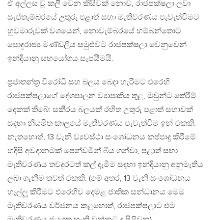
ඒ අල්ලස වූ කලී වෙන කිසිවක් නොව, රාජපක්ෂලා ලවා
සැප්තැම්බරයේ උතුරු පළාත් සභා මැතිවරණය පැවැත්වීමට
හුවමාරුවක් වශයෙන්, නොවැම්බරයේ හම්බන්තොට
පොදුරාජ්‍ය මණ්ඩලීය සමුළුවට රාජපක්ෂලා වෙනුවෙන්
ඉන්දියානු සහයෝගය සැපයීමයි.
ප‍්‍රජාතන්ත‍්‍ර විරෝධී සහ බලය බෙදා හැරීමට එරෙහි
රාජපක්ෂලාගේ දේශපාලන ව්‍යාපෘතිය තුළ, ඔවුන්ට තේරීම්
දෙකක් තිබේ: සකී‍්‍රය බලයක් රහිත උතුරු පළාත් සභාවක්
සඳහා නියමිත කාලයේ මැතිවරණය පැවැත්වීම ඉන් එකකි.
නැතහොත්, 13 වැනි ව්‍යවස්ථා සංශෝධනය කප්පාදු කිරීමේ
හදිසි අවදානමක් පෙන්වමින් බිය ගන්වා, පළාත් සභා
මැතිවරණය තවදුරටත් කල් දැමීම සඳහා ඉන්දියානු අනුමැතිය
ලබා ගැනීම තවත් එකකි. (මේ අතර, 13 වැනි සංශෝධනය
හෑල්ලූ කිරීමට එරෙහිව දෙමළ ජාතික සන්ධානය මෙම
මැතිවරණය වර්ජනය කළහොත්, රාජපක්ෂලාට එම
මැතිවරණය ජයගත හැකි වන්නට ද පිළිවන).