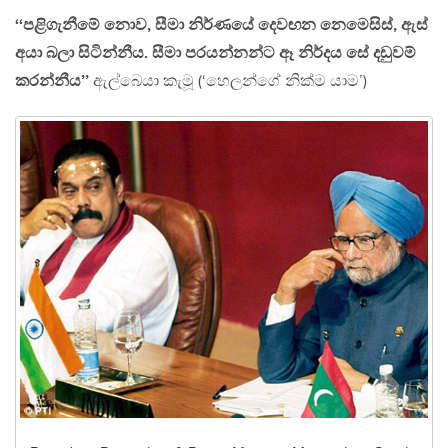
‘‘පළිගැනීමේ නොව, සීමා නිර්ණයේ දෙවඟන නෙමෙසිස්, ඇස්
අයා බලා සිටින්නීය. සීමා පරයන්නන්ට ඈ නිර්දය සේ දඩුවම්
කරන්නීය’’
ඇල්බෙයා කැමූ (‘හෙලන්ගේ නික්ම යාම’)