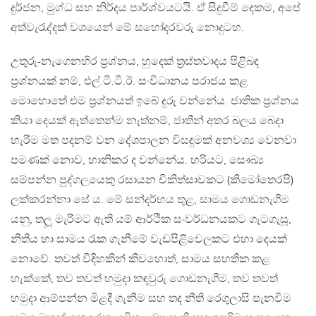
දුර්ජන, මුග්ධ සහ නිර්දය පාර්ශ්වයටයි. ඒ සිදුවීම් දෙකම, අපේ
අත්වැරැද්දක් වශයෙන් මේ සහෝදරවරු නොදුටහ.
උතුරු-නැගෙනහිර ප‍්‍රශ්නය, හුදෙක් ත‍්‍රස්තවාදය පිළිබඳ
ප‍්‍රශ්නයක් නම්, එල්.ටී.ටී.ඊ. සංවිධානය පරාජය කළ
මොහොතේ එම ප‍්‍රශ්නයත් ඉබේ දුරු වන්නේය. ජාතික ප‍්‍රශ්නය
කියා දෙයක් ඇත්තෙන්ම නැත්නම්, ජාතීන් අතර බලය බෙදා
හැරීම මත පදනම් වන දේශපාලන විසඳුමක් අනවශ්‍ය වෙනවා
පමණක් නොව, හානිකර ද වන්නේය. හරියට, සෞඛ්‍ය
සම්පන්න පුද්ගලයෙකු රසායන චිකිත්සාවකට (කිමෝතෙරපි)
ලක්කරන්නා සේ ය. මේ සන්දර්භය තුළ, සාමය ගොඩනැගීම
යනු, තලූ මැරීමට ඇති යම් ආර්ථික සංවර්ධනයකට ගැටගැසූ,
නීතිය හා සාමය රැක ගැනීමේ වැඩපිළිවෙලකට එහා දෙයක්
නොවේ. තවත් විදිහකින් කිවහොත්, සාමය සහතික කළ
හැක්කේ, තව තවත් හමුදා කඳවුරු ගොඩනැගීම, තව තවත්
හමුදා ආම්පන්න මිළදී ගැනීම සහ තද නීති රෙගුලාසි පැනවීම