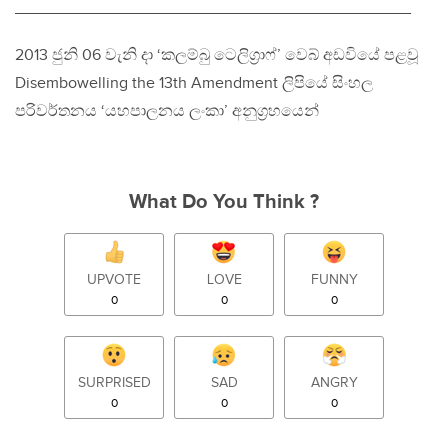
____________________________________________
2013 ජුනි 06 වැනි දා ‘කලම්බු ටෙලිග‍්‍රාෆ්’ වෙබ් අඩවියේ පළවූ
Disembowelling the 13th Amendment ලිපියේ සිංහල
පරිවර්තනය ‘යහපාලනය ලංකා’ අනුග‍්‍රහයෙන්
What Do You Think ?
UPVOTE
LOVE
FUNNY
0
0
0
SURPRISED
SAD
ANGRY
0
0
0