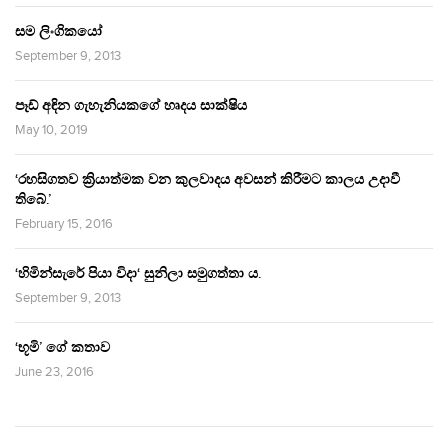
සම ලිංගිකයෝ
September 9, 2013
පෑඩ් අඳින ගැහැනියකගේ හෘදය සාක්ෂිය
May 10, 2019
‘රහසිගතව ක්‍රියාත්මක වන කුලවාදය අවසන් කිරීමට කාලය උදාවී
තිබේ.’
February 15, 2016
‘හිමින්සැරේ පියා විදා‘ සුනිලා සමුගත්තා ය.
September 9, 2013
‘භූමි’ ගේ කතාව
June 23, 2016