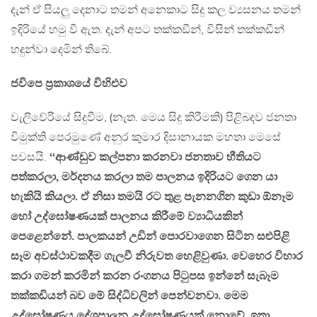
දැන් ඒ සියලු දෙනාට තමන් අනෙකාට සිදු කල ව්‍යසනය තමන්
ඉදිරියේ හමු වී ඇත. දැන් අපට තක්කඩීන්, විසින් තක්කඩීන්
හදුන්වා දෙමින් තිබේ.
ජවිපෙ ප්‍රකාශයේ විහිඑව
වැලිවේරියේ සිදුවීම, (නැත. මෙය සිදු කිරීමකි) පිළිබදව ජනතා
විමුක්ති පෙරමුණේ අනුර කුමාර දිසානායක මහතා මෙසේ
පවසයි.
‘‘ආණ්‌ඩුව කල්පනා කරනවා ජනතාව භීතියට
පත්කරලා, මර්දනය කරලා තම පාලනය ඉදිරියට ගෙන යා
හැකියි කියලා. ඒ නිසා තමයි රට තුළ පැනනගින කුඩා ඕනෑම
හෝ උද්ඝෝෂණයක්‌ පාලනය කිරීමේ ව්‍යාධියකින්
පෙළෙන්නේ. පාලකයන් උඩින් පොරවාගෙන සිටින සළුපිළි
සෑම අවස්‌ථාවකදීම ගැලවී නිරුවත හෙළිවුණා. වෙහෙර විහාර
කරා ගමන් කරමින් කරන රංගනය පිටුපස ඉන්නේ සැබෑම
තක්‌කඩියන් බව මේ සිද්ධිවලින් පෙන්වනවා. මෙම
උද්ඝෝෂණය දේශපාලන උද්ඝෝෂණයක්‌ නොවේ. ඉතා