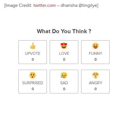
[Image Credit:
twitter.com
– dharisha ‏@tingilye]
What Do You Think ?
UPVOTE
LOVE
FUNNY
0
0
0
SURPRISED
SAD
ANGRY
0
0
0