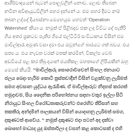
ආශීර්වාදයෙන් බැටන් පොලුවලින් නොව, ලොව තිබෙන
නවීන අවිආයුධවිලින් පහර දුන්නේ ය. එම පහර දීමට නම්
තබන ලද්දේ දියබස්නා මෙහෙයුම හෙවත් ‘Operation
Watershed’ කියා ය. නමුත් ඒ පිළිබදව එක ලද විවිධ දේ පැතීරි
ගිය අතර ප්‍රකටව පැතිර ගියේ එල්ටීටීඊ සංවිධානය විසින් එම
මාවිල්ආරැ අමුණ වසා දමා එය ඔවුන්ගේ බාරයට ගත් බවය. එය
සත්‍ය ය. එය නැවත වරක් මතක් කරමින්, විකල්ප වෙබ්
අඩවියේ පළ කර තිබූ දයාන් ජයතිකල මහතාගේ ලිපියකින් ඔහු
මෙසේ කියයි.
‘‘මාවිල්ආරු සොරොව්වෙන් සිංහල ජනයාට
ජලය බෙදා හැරීම කොටි ත‍්‍රස්තවාදීන් විසින් වළක්වනු ලැබීමත්
සමග අවසාන යුද්ධය ඇරැඹිණ. ඒ මාවිල්ආරුව නිදහස් කරගත්
හමුදාවම, සිය දෛනික පරිභෝජනය සඳහා වතුර ඉල්ලා සිටි
නිරායුධ සිංහල විරෝධතාකරුවන්ට එරෙහිව තිරිසන් සහ
තකතිරු අන්දමින් පාලකයන් විසින් යොදාගනු ලැබීමත් සමග,
දකුණටත් ආවේය. ‘‘ නමුත් දකුණට එදා පටන් අද දක්වා
බොහෝ මාධ්‍යද යුද ඔස්තාර්ලා ද වසන් කළ කොටසක් ද එහි