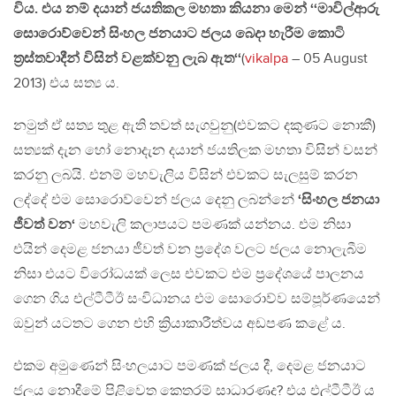
විය. එය නම් දයාන් ජයතිකල මහතා කියනා මෙන් ‘‘මාවිල්ආරු
සොරොව්වෙන් සිංහල ජනයාට ජලය බෙදා හැරීම කොටි
ත‍්‍රස්තවාදීන් විසින් වළක්වනු ලැබ ඇත‘‘
(
vikalpa
– 05 August
2013) එය සත්‍ය ය.
නමුත් ඒ සත්‍ය තුළ ඇති තවත් සැගවුනු(එවකට දකුණට නොකී)
සත්‍යක් දැන හෝ නොදැන දයාන් ජයතිලක මහතා විසින් වසන්
කරනු ලබයි. එනම් මහවැලිය විසින් එවකට සැලසුම් කරන
ලද්දේ එම සොරොව්වෙන් ජලය දෙනු ලබන්නේ
‘සිංහල ජනයා
ජීවත් වන‘
මහවැලි කලාපයට පමණක් යන්නය. එම නිසා
එයින් දෙමළ ජනයා ජීවත් වන ප්‍රදේශ වලට ජලය නොලැබීම
නිසා එයට විරෝධයක් ලෙස එවකට එම ප්‍රදේශයේ පාලනය
ගෙන ගිය එල්ටීටීඊ සංවිධානය එම සොරොව්ව සම්පූර්ණයෙන්
ඔවුන් යටතට ගෙන එහි ක්‍රියාකාරීත්වය අඩපණ කළේ ය.
එකම අමුණෙන් සිංහලයාට පමණක් ජලය දී, දෙමළ ජනයාට
ජලය නොදීමේ පිළිවෙත කෙතරම් සාධාරණද? එය එල්ටීටීඊ ය