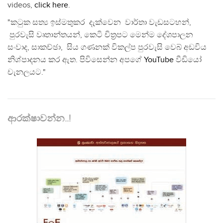
videos,
click here
.
"කටුක සත්‍ය ඉස්මතුකර දැක්වෙන වාර්තා වැඩසටහන්,
පුරවැසි වෘතාන්තයන්, කෙටි චිත්‍රපට මෙන්ම දේශපාලන
සංවාද, සාකච්ඡා, සිය ගණනක් විකල්ප පුරවැසි වෙබ් අඩවිය
නිශ්පාදනය කර ඇත. පිවිසෙන්න අපගේ
YouTube
වීඩියෝ
චැනලයට."
ආරක්ෂාවන්න..!