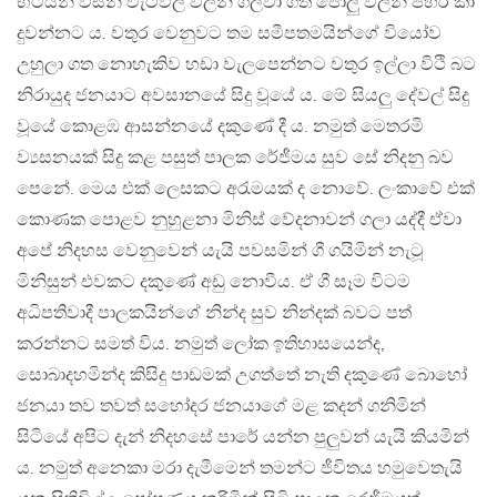
භටයන් විසින් වැටවල් වලින් ගලවා ගත් පොලු වලින් පහර කා
දුවන්නට ය. වතුර වෙනුවට තම සමීපතමයින්ගේ වියෝව
උහුලා ගත නොහැකිව හඩා වැලපෙන්නට වතුර ඉල්ලා විථි බට
නිරායුද ජනයාට අවසානයේ සිදු වූයේ ය. මේ සියලු දේවල් සිදු
වූයේ කොළඹ ආසන්නයේ දකුණේ දී ය. නමුත් මෙතරමි
ව්‍යසනයක් සිදු කළ පසුත් පාලක රේජීමය සුව සේ නිදනු බව
පෙනේ. මෙය එක් ලෙසකට අරැමයක් ද නොවේ. ලංකාවේ එක්
කොණක පොළව නුහුළනා මිනිස් වේදනාවන් ගලා යද්දී ඒවා
අපේ නිදහස වෙනුවෙන් යැයි පවසමින් ගී ගයිමින් නැටූ
මිනිසුන් එවකට දකුණේ අඩු නොවීය. ඒ ගී සෑම විටම
අධිපතිවාදී පාලකයින්ගේ නින්ද සුව නින්දක් බවට පත්
කරන්නට සමත් විය. නමුත් ලෝක ඉතිහාසයෙන්ද,
සොබාදහමින්ද කිසිදු පාඩමක් උගත්තේ නැති දකුණේ බොහෝ
ජනයා තව තවත් සහෝදර ජනයාගේ මළ කදන් ගනිමින්
සිටියේ අපිට දැන් නිදහසේ පාරේ යන්න පුලුවන් යැයි කියමින්
ය. නමුත් අනෙකා මරා දැමීමෙන් තමන්ට ජීවිතය හමුවෙතැයි