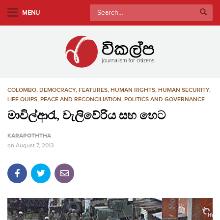
S
Search
MENU
k
for:
i
p
t
o
m
COLOMBO
,
DEMOCRACY
,
FEATURES
,
HUMAN RIGHTS
,
HUMAN SECURITY
,
a
LIFE QUIPS
,
PEACE AND RECONCILIATION
,
POLITICS AND GOVERNANCE
i
මාවිල්ආරැ, වැලිවේරිය සහ හෙට
n
c
KARAPOTHTHA
o
on
August 7, 2013
n
t
e
n
t