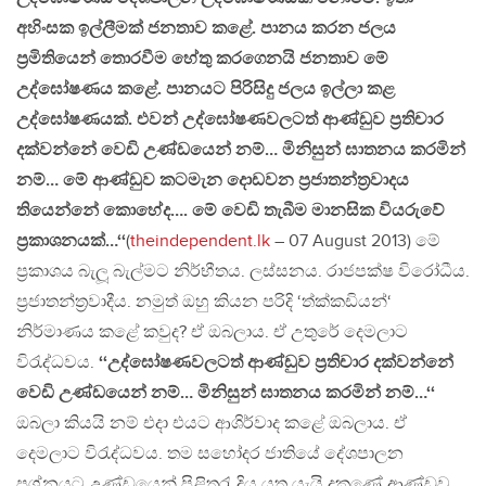
අහිංසක ඉල්ලීමක්‌ ජනතාව කළේ. පානය කරන ජලය
ප්‍රමිතියෙන් තොරවීම හේතු කරගෙනයි ජනතාව මේ
උද්ඝෝෂණය කළේ. පානයට පිරිසිදු ජලය ඉල්ලා කළ
උද්ඝෝෂණයක්‌. එවන් උද්ඝෝෂණවලටත් ආණ්‌ඩුව ප්‍රතිචාර
දක්‌වන්නේ වෙඩි උණ්‌ඩයෙන් නම්… මිනිසුන් ඝාතනය කරමින්
නම්… මේ ආණ්‌ඩුව කටමැන දොඩවන ප්‍රජාතන්ත්‍රවාදය
තියෙන්නේ කොහේද…. මේ වෙඩි තැබීම මානසික වියරුවේ
ප්‍රකාශනයක්‌…‘‘
(
theindependent.lk
– 07 August 2013) මේ
ප්‍රකාශය බැලූ බැල්මට නිර්භීතය. ලස්සනය. රාජපක්ෂ විරෝධීය.
ප්‍රජාතන්ත්‍රවාදීය. නමුත් ඔහු කියන පරිදි ‘ත්ක්කඩියන්‘
නිර්මාණය කළේ කවුද? ඒ ඔබලාය. ඒ උතුරේ දෙමලාට
විරැද්ධවය.
‘‘උද්ඝෝෂණවලටත් ආණ්‌ඩුව ප්‍රතිචාර දක්‌වන්නේ
වෙඩි උණ්‌ඩයෙන් නම්… මිනිසුන් ඝාතනය කරමින් නම්…‘‘
ඔබලා කියයි නම් එදා එයට ආශිර්වාද කළේ ඔබලාය. ඒ
දෙමලාට විරැද්ධවය. තම සහෝදර ජාතියේ දේශපාලන
ප්‍රශ්නයට උණ්ඩයෙන් පිළිතුරැ දිය යුතු යැයි දකුණේ ආණ්ඩුව