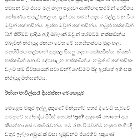
පවසන විට එයට මල් මාලා පළදවා ආශිර්වාද කරමින් රෙජීමය
පෝෂණය කළේ ඔබලාය. දැන් එය තමන් දෙසට එල්ල වුනු විට
ඔවුන් තක්කඩීන්ය. ඇත්ත ඔවුන් තක්කඩීන්ය. නමුත් තක්කඩීන්
බිහි කිරීමට දරදිය ඇදි ඔබලාත් ඔවුන් තරමටම තක්කඩීන්ය.
එබැවින් නිරායුද ජනයා වෙත මේ සහසිකත්වය මුදා හල,
මුදාහිරීමට මල්පහන් පුදකල සියලු දෙනා තක්කඩීන්ය. නිකන්
තක්කඩීන් නොව දේශපාලන තක්කඩීන්ය. නමුත් ඒ තක්කඩිකං
වලට තම ජීවිතයෙන් පවා වන්දි ගෙවීමට සිදු ඇත්තේ අහිංසක
නිරායුද මිනිසුන්ටය.
ඊනියා මාවිල්ආරැ දියබස්නා මෙහෙයුම
මෙළෙස වතුර ඉල්ලු දකුණේ මිනිසුන්ට පහර දී වෙඩි තැබුවේ
හමුදාවේ සන්නද්ධ පිරිස් හෙවත්
‘දැන්‘
දකුණේ බොහෝ අය
කියන්නා සේ රණවිරැවන්ය. මේ රණ විරැවන්ම නැගෙණහිරදී
වතුර ඉල්ලා අමුණක් වසා දැමූවන්ට එරෙහිව දකුණේ