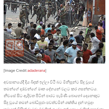
[Image Credit:
adaderana
]
අවසානයේදී දිය බිදක් ඉල්ලා විථි බට මිනිසුන්ට සිදු වූයේ
තමන්ගේ දරැවන්ගේ මෘත දේහයන් වලට කර ගසන්නටය.
නිවසේ සිට ඇදිවත පිටින් පාරට පැමිණි බොහෝ දෙනෙකුට
සිදු වූයේ තමන් බෝධිපුජා පවත්වමින් ශක්තිය දුන් හමුදා