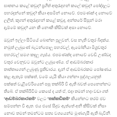
ඝාතනය කළේ කවුද? ප්‍රගීත් අතුරැදහන් කලේ කවුද? පෝද්දලට
පහරදුන්නේ කවුද? කියා අසමින් නොවේ. එපමණක් ද නොවේ
ලලිත්, කූගන් අතුරැදහන් කළේ කවුද, අන්තරේ සිසුන් මරා
දැම්මේ කවුද? යන කී නොකී කිසිවක් අසා නොවේ.
ඔවුන් ඉල්ලා සිටියේ බොන්න පුලුවන්, වස නැති වතුර බිදක්ය.
නමුත් ලැබුණේ බැටන්පොලු පහරවල්, ඇමෝනියා මිශ්‍රවතුර
පහරවල් සමග කදුලු ගෑස්ය. එපමණක්ද නොවේ වෙඩි උණ්ඩද
වතුර වෙනුවට ඔවුන්ට ලැබුණේය. ඒ ආඩම්බරකාර
තාත්තාගෙන් ලැබුණු ප්‍රතිචාරය. දැන් ඒ ආඩම්බරකම පෝෂණය
කළ ඇතැම් පක්ෂත්, වමේ යැයි කියා ගන්නා පුද්ගලයනුත්
පක්ෂත් වැළිවේරියෙන් පසු තක්බීරී වී ඇති බවත් පෙනෙන්නට
තිබේ. ඒ තක්බීරිවීම කෙසේ ද යත් ඒ, එදා තමන් හදා වඩා ගත්
‘ආඩම්බරකාරකම්‘
වලට
‘තක්කඩිකම්‘
කියන්නට තරම් ජව
සම්පන්න වී ඇත. එය එසේ සිදුව ඇත්තේ අනි කිසිවක් නිසා
නොව තමන් තමන්ටම සත්‍ය වශයෙන්ම මුණගැසී ඇති බැවිනි.