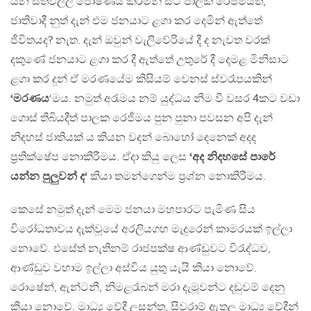
යන සිතිවිල්ල පෝෂණය කරිමින් සිටි පාලක රෙජීමයත්,
ජාතිවාදී නුත් දැන් එම ජනයාට ළගා කර දෙමින් ඇත්තේ
ජීවිතයද? නැත. දැන් ඔවුන් වැලිවේරියේ දී ද නැවත වරක්
දකුණේ ජනයාට ළගා කර දී ඇත්තේ උතුරේ දී දෙමළ මිනිසාට
ළගා කර දුන් ඒ මරණයේම කිසියම් වෙනස් ස්වරෑපයකින්
‘මරණය
‘මය. නමුත් අරැමය නම් යුද්ධය නිම වී වසර 4කට වඩා
ගොස් තිබියදීත් පාලක රෙජීමය පුන පුනා පවසන අපි දැන්
නිදහස් ජාතියක් ය කියන වදන් බොහෝ දෙනෙක් අදද
ප්‍රතික්ෂේප නොකිරීමය. ඒදා කියු ලෙස
‘අද නිදහසේ පාරේ
යන්න පුලුවන් ද‘
කියා තමන්ගෙන්ම ප්‍රශ්න නොකිරීමය.
කෙසේ නමුත් දැන් මෙම ජනයා මහපාරට පැමිණ සිය
විරෝධතාවය දැක්වූයේ අරලියගහ මැදුරෙන් කාමරයක් ඉල්ලා
නොවේ. එසේත් නැතිනම් රාජපක්ෂ ආණ්ඩුවට විරැද්ධව,
ආණ්ඩුව වහාම ඉල්ලා අස්විය යුතු යැයි කියා නොවේ.
රොෂේන්, ඇන්ටනී, නිමළරෑබන් මරා දැමූවන්ට දඩුවම් දෙනු
කියා නොවේ. මාධ්‍ය වේදී ලසන්ත, සිවරාම් ඇතුලු මාධ්‍ය වේදීන්