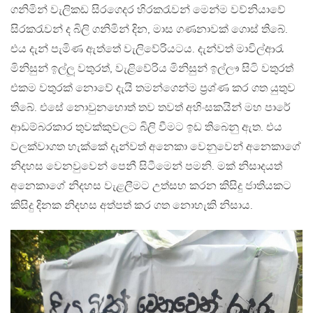
ගනිමින් වැලිකඩ සිරගෙදර හිරකරැවන් මෙන්ම වව්නියාවේ
සිරකරැවන් ද බිලි ගනිමින් දින, මාස ගණනාවක් ගොස් තිබේ.
එය දැන් පැමිණ ඇත්තේ වැලිවේරියටය. දැන්වත් මාවිල්ආරැ
මිනිසුන් ඉල්ලූ වතුරත්, වැළිවේරිය මිනිසුන් ඉල්ලෟ සිටි වතුරත්
එකම වතුරක් නොවේ දැයි තමන්ගෙන්ම ප්‍රශ්ණ කර ගත යුතුව
තිබේ. එසේ නොවුනහොත් තව තවත් අහිංසකයින් මහ පාරේ
ආඩම්බරකාර තුවක්කුවලට බිලි වීමට ඉඩ තිබෙනු ඇත. එය
වලක්වාගත හැක්කේ දැන්වත් අනෙකා වෙනුවෙන් අනෙකාගේ
නිදහස වෙනවුවෙන් පෙනී සිටීමෙන් පමනි. මක් නිසාදයත්
අනෙකාගේ නිදහස වැළලීමට උත්සහ කරන කිසිදු ජාතියකට
කිසිදු දිනක නිදහස අත්පත් කර ගත නොහැකි නිසාය.