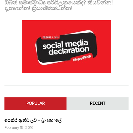
ඔබත් සමාජමාධ්‍ය පරිශීලකයෙක්ද? කියවන්න!
දැනගන්න! ක්‍රියාත්මකවන්න!
POPULAR
RECENT
සෙක්ස් ඇන්ඩ් ලව් – බ්‍රා සහ ‘ලේ’
February 15, 2016