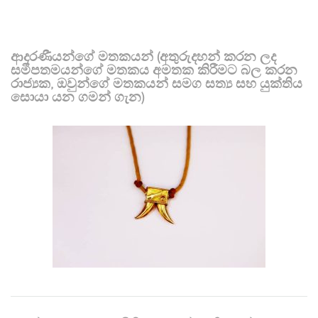
ආදරණීයන්ගේ මතකයන් (අතුරුදහන් කරන ලද
සමීපතමයන්ගේ මතකය අමතක කිරීමට බල කරන
රාජ්‍යක, ඔවුන්ගේ මතකයන් සමග සත්‍ය සහ යුක්තිය
සොයා යන ගමන් ගැන)