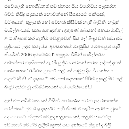
එවේලෙහි නොතිබුනත් එම ජනයා සිය විරෝධය පළකරන
බවට කිසිදු සැකයක් නොවන්නේ පිපාසයට ජාතියක්,
වර්ණයක්, කුලයක් හෝ වෙනත් කිසිවක් නැති බැවිනි. නමුත්
මාවිල්ආරැවේ සත්‍ය නොදන්නා දකුණේ බොහෝ ජනයා මාවිල්
ආරැ නිදහස් කර ගැනීම වෙනුවෙන් සිය ලේ බිංදුවෙන් පවා එම
යුද්ධයට උදව් කළෝය. අවසානයේ මාණුෂීය මෙහෙයුම යැයි
කියමින් 2006 අගෝස්තු 11 හමුදාව විසින් මාවිල්අරැව
අත්පත්කර ගැනීමෙන් ඇරඹි යුද්ධය අවසන් කරන ලද්දේ දහස්
ගණනකගේ රැධිරය උතුරේ තල් ගස් පාමුල දිය වී යන්නට
සළස්වමිනි. ඒ දකුණේ බොහෝ දෙනාගේ පිරිත් නූලේ සිට ලේ
බිංදුව දක්වා වූ අධිෂ්ඨානයන් ගේ ශක්තියෙනි..!
දැන් එම අධිෂ්ඨානයන් විසින් පෝෂණය කරන ලද රාජපක්ෂ
රෙජීමයේ තුවක්කු දකුණට හැරී තිබේ. එ හැරීම ආරම්භ වූයේ
අද නොවේ. නිදහස් වෙළද කලාපයෙන්, හලාවත වෙරල
තීරයෙන් මෙන්ම ලලිත් කූගන් සහ අන්තරේ සිසුන් ද බිලි