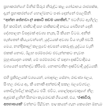
ප‍්‍රභාකරන්ගේ මිනිස් සිරුර නිරුද්ධ කළ ගෝඨාභය රාජපක්ෂ,
දැන් ප‍්‍රභාකරන්ගේ හොල්මනට පණ දෙන්නේ එලෙසිනි.
‘‘අන්න පේනවා ද? කොටි තවම යහතින්..’’
බටහිරට ඇඟිල්ල
දිග් කරමින්, ජාතිවාදී සහ ජාතිකවාදී නඩය බෙරිහන් දෙති.
දේශපාලන විසඳුමක් අවශ්‍ය නැතැ යි කියන විටම, අනිත්
පැත්තෙන් කියැවෙන්නේ, යුද්ධයක් අවශ්‍ය විය හැකි බවයි.
මෙය, නන්දිකාදල් කලපුවේ අවසන් කෙරුණු යුද්ධය වැනි
එකක් නොව, ඊළඟ පරම්පරාව එවැන්නකට නැවත
මුහුණදෙන තෙක්, මේ පරම්පරාව ඒ සඳහා දෘෂ්ටිවාදීමය
වශයෙන් සන්නද්ධ කිරීමේ, නොනවතින දෘෂ්ටිවාදී යුද්ධයකි.
එහි ප‍්‍රතිඵලයක් වශයෙන්, බොදුබල සේනා, රාවණා බලය,
සිංහල රාවය ඈ, කී නොකී අන්තවාදී සකල බලවේගවල
තොවිල්පවිල් කරලියට එයි. එවිට, සොල්දාදුවෙකුගේ නිල
ඇඳුමක් ළඟින් සිනමා කැමරාවක් ගියොත්, එය,
‘රණවිරු
අපහාසයක්’
වන්නට පිළිවන. පාලකයන් ගැන කෙරෙන ඕනෑම