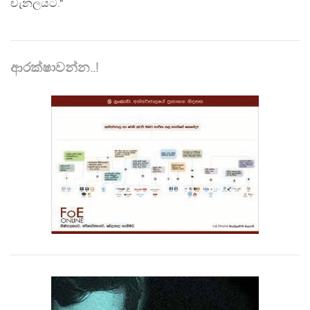
චැනලයට."
ආරක්ෂාවන්න..!