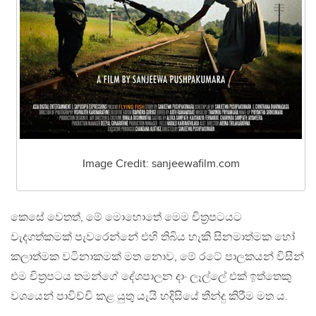
Image Credit: sanjeewafilm.com
කෙසේ වෙතත්, මේ මොහොතේ මෙම චිත‍්‍රපටයට
වැදගත්කමක් පැවරෙන්නේ එහි තිබිය හැකි සිනමාත්මක හෝ
කලාත්මක වටිනාකමක් මත නොව, මේ රටේ පාලකයන් විසින්
එම චිත‍්‍රපටය තමන්ගේ දේශපාලන දාං ලෑල්ලේ එක් ඉත්තෙකු
වශයෙන් පාවිච්චි කළ යුතු යැයි හදිසියේ තීන්දු කිරීම මත ය.