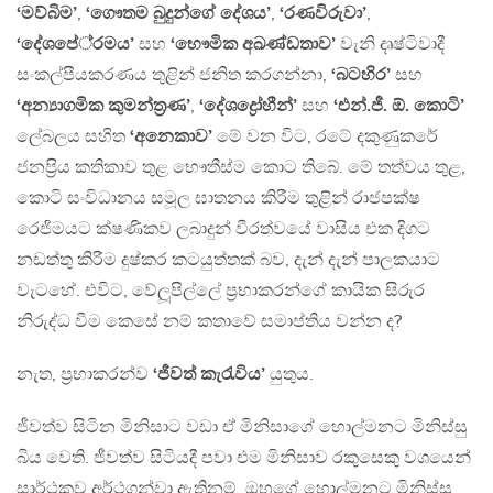
‘මව්බිම’
,
‘ගෞතම බුදුන්ගේ දේශය’
,
‘රණවිරුවා’
,
‘දේශපේ‍්‍රමය’
සහ
‘භෞමික අඛණ්ඩතාව’
වැනි දෘෂ්ටිවාදී
සංකල්පීයකරණය තුළින් ජනිත කරගන්නා,
‘බටහිර’
සහ
‘අන්‍යාගමික කුමන්ත‍්‍රණ’
,
‘දේශද්‍රෝහීන්’
සහ
‘එන්.ජී. ඕ. කොටි’
ලේබලය සහිත
‘අනෙකාව’
මේ වන විට, රටේ දකුණුකරේ
ජනප‍්‍රිය කතිකාව තුළ භෞතීස්ම කොට තිබේ. මේ තත්වය තුළ,
කොටි සංවිධානය සමූල ඝාතනය කිරීම තුළින් රාජපක්ෂ
රෙජිමයට ක්ෂණිකව ලබාදුන් වීරත්වයේ වාසිය එක දිගට
නඩත්තු කිරීම දුෂ්කර කටයුත්තක් බව, දැන් දැන් පාලකයාට
වැටහේ. එවිට, වේලූපිල්ලේ ප‍්‍රභාකරන්ගේ කායික සිරුර
නිරුද්ධ වීම කෙසේ නම් කතාවේ සමාප්තිය වන්න ද?
නැත, ප‍්‍රභාකරන්ව
‘ජීවත් කැරැවිය’
යුතුය.
ජීවත්ව සිටින මිනිසාට වඩා ඒ මිනිසාගේ හොල්මනට මිනිස්සු
බිය වෙති. ජීවත්ව සිටියදී පවා එම මිනිසාව රකුසෙකු වශයෙන්
සාර්ථකව අර්ථගන්වා ඇතිනම්, ඔහුගේ හොල්මනට මිනිස්සු