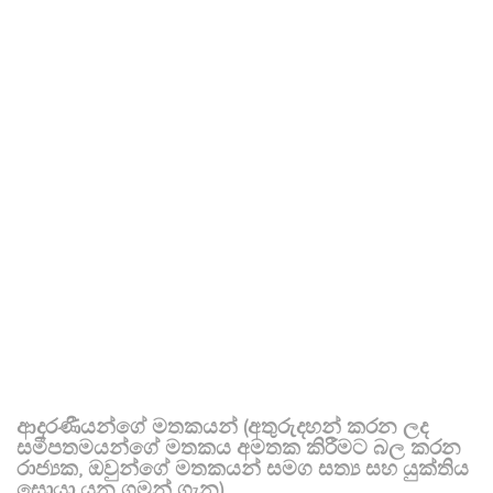
ආදරණීයන්ගේ මතකයන් (අතුරුදහන් කරන ලද
සමීපතමයන්ගේ මතකය අමතක කිරීමට බල කරන
රාජ්‍යක, ඔවුන්ගේ මතකයන් සමග සත්‍ය සහ යුක්තිය
සොයා යන ගමන් ගැන)