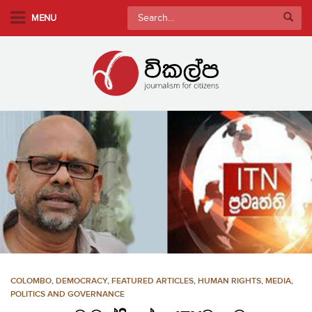
S
Search
MENU
k
for:
i
p
t
o
m
a
i
n
c
o
n
t
e
n
COLOMBO
,
DEMOCRACY
,
FEATURED ARTICLES
,
HUMAN RIGHTS
,
MEDIA
,
t
POLITICS AND GOVERNANCE