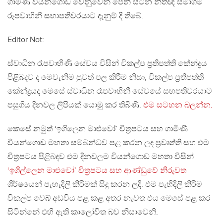
ගාමිණී වියන්ගොඩ වෙනුවෙන් පෙනී සිටින නීතිඥ සමාගම
රූපවාහිනී සභාපතිවරයාට දැනුම් දී තිබේ.
Editor Not:
ස්වාධින රෑපවාහිණි සේවය විසින් විකල්ප ප්‍රතිපත්ති කේන්ද්‍රය
පිළිබදව ද මෙවැනිම පුවත් පල කිරීම නිසා, විකල්ප ප්‍රතිපත්ති
කේන්ද්‍රයද මෙසේ ස්වාධීන රෑපවාහිනී සේවයේ සභපතිවරයාට
පසුගිය දිනවල ලිපියක් යොමු කර තිබිණි.
එම සටහන බලන්න.
කෙසේ නමුත් ‘ඉගිලෙන මාළුවෝ’ චිත්‍රපටය සහ ගාමිණි
වියන්ගොඩ මහතා සම්බන්ධව පළ කරන ලද ප්‍රවෘත්ති සහ එම
චිත්‍රපටය පිළිබදව එම දිනවලම වියන්ගොඩ මහතා විසින්
‘ඉගිල්ලෙන මාළුවෝ’ චිත‍්‍රපටය සහ ආණ්ඩුවේ නිරුවත
ශිර්ෂයෙන් පැහැදිලි කිරීමක් සිදු කරන ලදි. එම පැහිදිලි කිරීම
විකල්ප වෙබ් අඩවිය පළ කළ අතර නැවත එය මෙසේ පළ කර
සිටින්නේ එහි ඇති කාලෝචිත බව නිසාවෙනි.