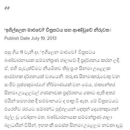
##
‘ඉගිල්ලෙන මාළුවෝ’ චිත‍්‍රපටය සහ ආණ්ඩුවේ නිරුවත
|
Publish Date July 19, 2013
පසු ගිය 11 වැනි දා, ‘ඉගිලෙන මාළුවෝ’ චිත‍්‍රපටය
බණ්ඩාරනායක සම්මන්ත‍්‍රණ ශාලාවේ දී ප‍්‍රදර්ශනය කරන ලදි.
ඒ, එහි පැවැත්වීමට නියමිතව තිබූ ප‍්‍රංශ සිනමා උළෙලක
ආරම්භක දර්ශනයක් වශයෙනි. තරුණ සිනමාකරුවෙකු වන
සංජීව පුෂ්පකුමාරගේ නිර්මාණයක් වන මෙය, ජාත්‍යන්තර
සිනමා උළෙලවල් ගණනාවක ප‍්‍රදර්ශනය කොට ඇති අතර
එයින් සමහරක දී සම්මානයට ද පාත‍්‍ර වී ඇත. මේ චිත‍්‍රපටයට
එරෙහිව රජයට සම්බන්ධ පුද්ගලයන් දෙතුන් දෙනෙකුගෙන්
එල්ල වූ චෝදනා මත, බණ්ඩාරනායක සම්මන්ත‍්‍රණ ශාලා
බලධාරීන් විසින්, ඉහත කී සමස්ත සිනමා උළෙලම නවතා දැමූ