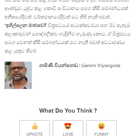
බව කීම මිස මට කළ හැකි වෙන දෙයක් නැත. කෙසේ වෙතත්,
ආණ්ඩුව යුද්ධ කළ කොටි සංවිධානය සමග කිසි සම්බන්ධයක්
අතීතයේදීවත්, වර්තමානයේදීවත් මට තිබී නැති බවත්,
‘ඉගිල්ලෙන මාළුවෝ’
චිත‍්‍රපටයේ අධ්‍යක්ෂවරයා සහ ඊට ඇතැම්
කලාකරුවන් පෞද්ගලිකව හැඳිනීම හැරුණු කොට, ඒ චිත‍්‍රපටය
සමග වෙනත් කිසි සම්බන්ධයක් මට නැති බවත් අවධාරණය
කළ යුතුව තිබේ.
ගාමිණී වියන්ගොඩ
| Gamini Viyangoda
What Do You Think ?
UPVOTE
LOVE
FUNNY