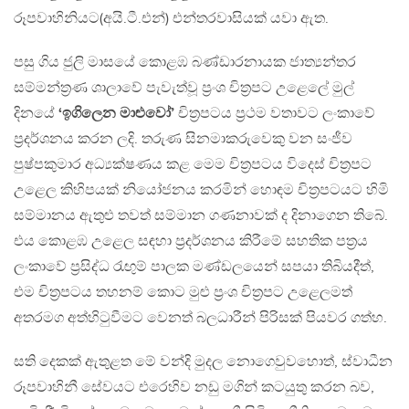
රූපවාහිනියට(අයි.ටී.එන්) එන්තරවාසියක් යවා ඇත.
පසු ගිය ජුලි මාසයේ කොළඹ බණ්ඩාරනායක ජාත්‍යන්තර
සම්මන්ත‍්‍රණ ශාලාවේ පැවැත්වූ ප‍්‍රංශ චිත‍්‍රපට උළෙලේ මුල්
දිනයේ
‘ඉගිලෙන මාළුවෝ’
චිත‍්‍රපටය ප‍්‍රථම වතාවට ලංකාවේ
ප‍්‍රදර්ශනය කරන ලදි. තරුණ සිනමාකරුවෙකු වන සංජීව
පුෂ්පකුමාර අධ්‍යක්ෂණය කළ මෙම චිත‍්‍රපටය විදෙස් චිත‍්‍රපට
උළෙල කිහිපයක් නියෝජනය කරමින් හොඳම චිත‍්‍රපටයට හිමි
සම්මානය ඇතුළු තවත් සම්මාන ගණනාවක් ද දිනාගෙන තිබේ.
එය කොළඹ උළෙල සඳහා ප‍්‍රදර්ශනය කිරීමේ සහතික පත‍්‍රය
ලංකාවේ ප‍්‍රසිද්ධ රැඟුම් පාලක මණ්ඩලයෙන් සපයා තිබියදීත්,
එම චිත‍්‍රපටය තහනම් කොට මුළු ප‍්‍රංශ චිත‍්‍රපට උළෙලමත්
අතරමග අත්හිටුවීමට වෙනත් බලධාරීන් පිරිසක් පියවර ගත්හ.
සති දෙකක් ඇතුළත මේ වන්දි මුදල නොගෙවුවහොත්, ස්වාධීන
රූපවාහිනී සේවයට එරෙහිව නඩු මගින් කටයුතු කරන බව,