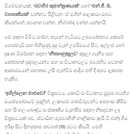
විවේචනයක්,
‘බටහිර කුමන්ත‍්‍රණයක්’
හෝ
‘එන්.ජී. ඕ,
ව්‍යාපෘතියක්’
වන්නට පිළිවන. ඒ මගින් පාලකයා ඔබට
කියන්නේ, අවනත වන්න, නිශ්ශබ්ද වන්න යන්නයි.
මේ සඳහා විවිධ මාර්ග, තැනේ හැටියට උපයෝජනය කෙරේ.
ගොරහැඩි සහ බිහිසුණු සුදු වෑන් උපරිමයේ සිට, අල්ලස් හෝ
දූෂණ විමර්ශන සඳහා
‘නීත්‍යානුකූලව’
කුදලා ගැනීම සහ
තෝරාගත් පුද්ගලයන්ට සහ සංවිධානවලට එරෙහිව වෙනත්
ආකාරයෙන් ජනතාව උසි ගැන්වීම ආදිය එහි දී අපට දැකගත
හැකිය.
‘ඉගිල්ලෙන මාළුවෝ’
චිත‍්‍රපටය, කොටි සංවිධානය ප‍්‍රමුඛ බටහිර
ඩයස්පෝරාවේ මුදලින්, ලංකාවේ රණවිරුවන්ට අපහාස කිරීම
සහ සිංහල-බෞද්ධ සංස්කෘතිය වැනසීම සඳහා නිපදවන ලද
චිත‍්‍රපටයක් බව, ස්වාධීන රූපවාහිනී නාලිකාව (අයි.ටී.එන්) ගිය
ඉරිදා සිට දිනපතාම තවමත් (18) රටට කියයි. මෙහි