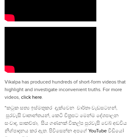
Vikalpa has produced hundreds of short-form videos that
highlight and investigate inconvenient truths. For more
videos,
click here
.
"කටුක සත්‍ය ඉස්මතුකර දැක්වෙන වාර්තා වැඩසටහන්,
පුරවැසි වෘතාන්තයන්, කෙටි චිත්‍රපට මෙන්ම දේශපාලන
සංවාද, සාකච්ඡා, සිය ගණනක් විකල්ප පුරවැසි වෙබ් අඩවිය
නිශ්පාදනය කර ඇත. පිවිසෙන්න අපගේ
YouTube
වීඩියෝ