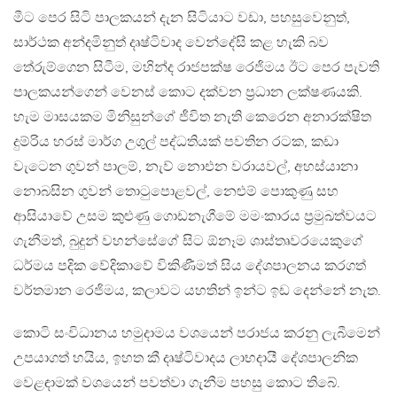
මීට පෙර සිටි පාලකයන් දැන සිටියාට වඩා, පහසුවෙනුත්,
සාර්ථක අන්දමිනුත් දෘෂ්ටිවාද වෙන්දේසි කළ හැකි බව
තේරුම්ගෙන සිටීම, මහින්ද රාජපක්ෂ රෙජිමය ඊට පෙර පැවති
පාලකයන්ගෙන් වෙනස් කොට දක්වන ප‍්‍රධාන ලක්ෂණයකි.
හැම මාසයකම මිනිසුන්ගේ ජීවිත නැති කෙරෙන අනාරක්ෂිත
දුම්රිය හරස් මාර්ග උගුල් පද්ධතියක් පවතින රටක, කඩා
වැටෙන ගුවන් පාලම්, නැව් නොඑන වරායවල්, අහස්යානා
නොබසින ගුවන් තොටුපොළවල්, නෙළුම් පොකුණු සහ
ආසියාවේ උසම කුළුණු ගොඩනැගීමේ මමංකාරය ප‍්‍රමුඛත්වයට
ගැනීමත්, බුදුන් වහන්සේගේ සිට ඕනෑම ශාස්තෘවරයෙකුගේ
ධර්මය පදික වේදිකාවේ විකිණීමත් සිය දේශපාලනය කරගත්
වර්තමාන රෙජිමය, කලාවට යහතින් ඉන්ට ඉඩ දෙන්නේ නැත.
කොටි සංවිධානය හමුදාමය වශයෙන් පරාජය කරනු ලැබීමෙන්
උපයාගත් හයිය, ඉහත කී දෘෂ්ටිවාදය ලාභදායී දේශපාලනික
වෙළඳාමක් වශයෙන් පවත්වා ගැනීම පහසු කොට තිබේ.