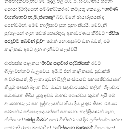
නිෂ්පාදකවරුන්ට මේ මුදල් එල්.ටී.ටී.ඊ. සංවිධානය හරහා
සොයා දීමාදියෙන් සම්බන්ධීකරණ කටයුතු කෙළේ,
‘‘ගාමිණී
වියන්ගොඩ නැමැත්තෙකු’’
බව, මගේ ඡායාරූපයක් ද
පෙන්වමින්, මෙම නාලිකාව පුන පුනා කියයි. මෙවැනි
පුද්ගලයන් ගැන තවත් තොරතුරු අනාවරණය කිරීමට
‘‘ජීවිත
පරදුවට තබමින් වුව’’
තමන් නොපසුබට වන බවත්, එම
නාලිකාව අපට දැන ගැනීමට සලස්වයි.
රාජපක්ෂ පාලනය
‘මාධ්‍ය සදාචාර පද්ධතියක්’
රටට
ගිල්ලවන්නට බැලූවේය. අයි.ටී.එන් නාලිකාවේ ප‍්‍රවෘත්ති
ආවරණයත්, ශ‍්‍රී ලංකා ගුවන් විදුලි සංස්ථාවේ සභාපතිවරයාගේ
කියුම් දෙසත් බලන විට, මාධ්‍ය සදාචාරයකට කලින්, ශීලාචාර
සමාජයක තිබිය යුතු අවම මානව ගෞරවය කුමක් දැයි මේ
ආයතනවලට සහ පුද්ගලයන්ට කියා දිය යුතුව තිබේ. රජයට
සම්බන්ධ දේශපාලඥයන්ගේ නොමනා කල්ක‍්‍රියාවන් ගැන,
නීතියෙන්
‘ඔප්පු වීමට’
පෙර විනිශ්චයක් දීම ප‍්‍රතික්ෂේප කරන
මෙවැනි රාජ්‍ය බලධාරීන්,
‘ඉගිල්ලෙන මාළුවෝ’
චිත‍්‍රපටයත්