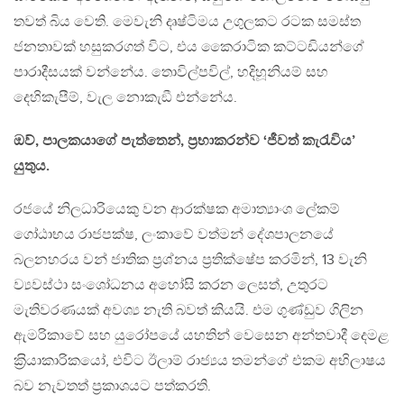
තවත් බිය වෙති. මෙවැනි දෘෂ්ටිමය උගුලකට රටක සමස්ත
ජනතාවක් හසුකරගත් විට, එය කෛරාටික කට්ටඩියන්ගේ
පාරාදීසයක් වන්නේය. තොවිල්පවිල්, හදිහූනියම් සහ
දෙහිකැපීම්, වැල නොකැඞී එන්නේය.
ඔව්, පාලකයාගේ පැත්තෙන්, ප‍්‍රභාකරන්ව ‘ජීවත් කැරැවිය’
යුතුය.
රජයේ නිලධාරියෙකු වන ආරක්ෂක අමාත්‍යාංශ ලේකම්
ගෝඨාභය රාජපක්ෂ, ලංකාවේ වත්මන් දේශපාලනයේ
බලනහරය වන් ජාතික ප‍්‍රශ්නය ප‍්‍රතික්ෂේප කරමින්, 13 වැනි
ව්‍යවස්ථා සංශෝධනය අහෝසි කරන ලෙසත්, උතුරට
මැතිවරණයක් අවශ්‍ය නැති බවත් කියයි. එම ගුණ්ඩුව ගිලින
ඇමරිකාවේ සහ යුරෝපයේ යහතින් වෙසෙන අන්තවාදී දෙමළ
ක‍්‍රියාකාරිකයෝ, එවිට ඊලාම් රාජ්‍යය තමන්ගේ එකම අභිලාෂය
බව නැවතත් ප‍්‍රකාශයට පත්කරති.