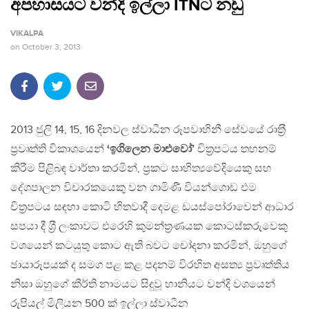
අපහාසයට වන්දි ඉල්ලා ITNට නඩු
VIKALPA
on
October 3, 2013
2013 ජුලි 14, 15, 16 දිනවල ස්වාධීන රූපවාහිනී සේවයේ රාත‍්‍රී
ප‍්‍රවෘත්ති විකාශයෙන්
‘ඉගිලෙන මාළුවෝ’
චිත‍්‍රපටය තහනම්
කිරීම පිළිබඳ වාර්තා කරමින්, ප‍්‍රකට සාහිත්‍යවේදියෙකු සහ
දේශපාලන විචාරකයෙකු වන ගාමිණී වියන්ගොඩ එම
චිත‍්‍රපටය සඳහා කොටි හිතවාදී දෙමළ ඩයස්පෝරාවෙන් ආධාර
සපයා දී ශ‍්‍රී ලංකාවට එරෙහි කුමන්ත‍්‍රණයක කොටස්කරුවෙකු
වශයෙන් කටයුතු කොට ඇති බවට චෝදනා කරමින්, ඔහුගේ
ඡායාරූපයක් ද සමග පළ කළ පදනම් විරහිත අසත්‍ය ප‍්‍රවෘත්තිය
නිසා ඔහුගේ කීර්ති නාමයට සිදුවූ හානියට වන්දි වශයෙන්
රුපියල් මිලියන 500 ක් ඉල්ලා ස්වාධීන