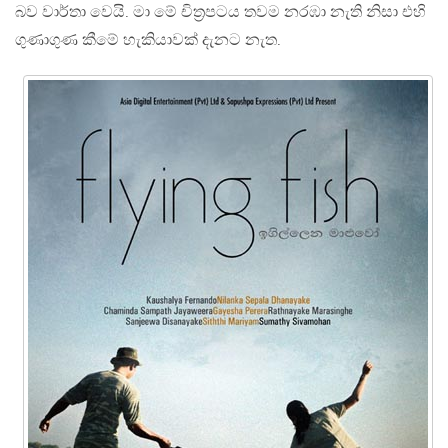
බව වාර්තා වෙයි. මා මේ චිත‍්‍රපටය තවම නරඹා නැති නිසා එහි
ගුණාගුණ කීමේ හැකියාවක් දැනට නැත.