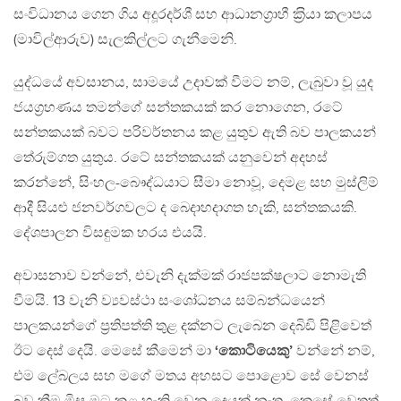
සංවිධානය ගෙන ගිය අදූරදර්ශී සහ ආධානග‍්‍රාහී ක‍්‍රියා කලාපය
(මාවිල්ආරුව) සැලකිල්ලට ගැනීමෙනි.
යුද්ධයේ අවසානය, සාමයේ උදාවක් වීමට නම්, ලැබුවා වූ යුද
ජයග‍්‍රහණය තමන්ගේ සන්තකයක් කර නොගෙන, රටේ
සන්තකයක් බවට පරිවර්තනය කළ යුතුව ඇති බව පාලකයන්
තේරුම්ගත යුතුය. රටේ සන්තකයක් යනුවෙන් අදහස්
කරන්නේ, සිංහල-බෞද්ධයාට සීමා නොවූ, දෙමළ සහ මුස්ලිම්
ආදී සියළු ජනවර්ගවලට ද බෙදාහදාගත හැකි, සන්තකයකි.
දේශපාලන විසඳුමක හරය එයයි.
අවාසනාව වන්නේ, එවැනි දැක්මක් රාජපක්ෂලාට නොමැති
වීමයි. 13 වැනි ව්‍යවස්ථා සංශෝධනය සම්බන්ධයෙන්
පාලකයන්ගේ ප‍්‍රතිපත්ති තුළ දක්නට ලැබෙන දෙබිඩි පිළිවෙත්
ඊට දෙස් දෙයි. මෙසේ කීමෙන් මා
‘කොටියෙකු’
වන්නේ නම්,
එම ලේබලය සහ මගේ මතය අහසට පොළොව සේ වෙනස්