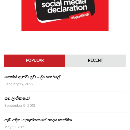
POPULAR
RECENT
සෙක්ස් ඇන්ඩ් ලව් – බ්‍රා සහ ‘ලේ’
February 15, 2016
සම ලිංගිකයෝ
September 9, 2013
පෑඩ් අඳින ගැහැනියකගේ හෘදය සාක්ෂිය
May 10, 2019