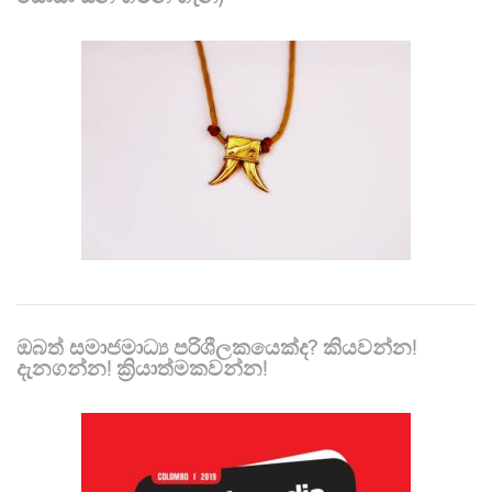
ඔබත් සමාජමාධ්‍ය පරිශීලකයෙක්ද? කියවන්න!
දැනගන්න! ක්‍රියාත්මකවන්න!