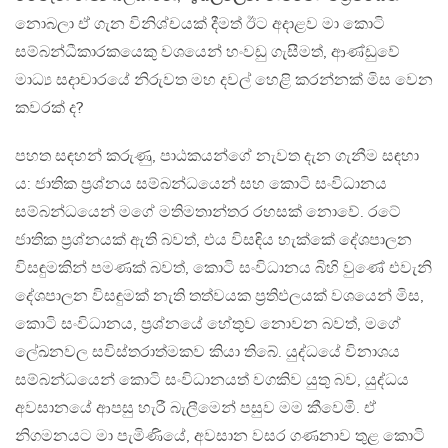
නොබලා ඒ ගැන විනිශ්චයක් දීමත් ඊට අදාළව මා කොටි
සම්බන්ධීකාරකයෙකු වශයෙන් හංවඩු ගැසීමත්, ආණ්ඩුවේ
මාධ්‍ය සදාචාරයේ නිරුවත මහ දවල් හෙළි කරන්නක් මිස වෙන
කවරක් ද?
පහත සඳහන් කරුණු, පාඨකයන්ගේ නැවත දැන ගැනීම සඳහා
ය: ජාතික ප‍්‍රශ්නය සම්බන්ධයෙන් සහ කොටි සංවිධානය
සම්බන්ධයෙන් මගේ මතිමතාන්තර රහසක් නොවේ. රටේ
ජාතික ප‍්‍රශ්නයක් ඇති බවත්, එය විසඳිය හැක්කේ දේශපාලන
විසඳුමකින් පමණක් බවත්, කොටි සංවිධානය බිහි වුණේ එවැනි
දේශපාලන විසඳුමක් නැති තත්වයක ප‍්‍රතිඵලයක් වශයෙන් මිස,
කොටි සංවිධානය, ප‍්‍රශ්නයේ හේතුව නොවන බවත්, මගේ
ලේඛනවල සවිස්තරාත්මකව කියා තිබේ. යුද්ධයේ විනාශය
සම්බන්ධයෙන් කොටි සංවිධානයත් වගකිව යුතු බව, යුද්ධය
අවසානයේ ආපසු හැරී බැලීමෙන් පසුව මම කීවෙමි. ඒ
නිගමනයට මා පැමිණියේ, අවසාන වසර ගණනාව තුළ කොටි