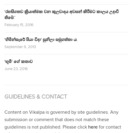
‘රහසිගතව ක්‍රියාත්මක වන කුලවාදය අවසන් කිරීමට කාලය උදාවී
තිබේ.’
February 15, 2016
‘හිමින්සැරේ පියා විදා‘ සුනිලා සමුගත්තා ය.
September 9, 2013
‘භූමි’ ගේ කතාව
June 23, 2016
GUIDELINES & CONTACT
Content on Vikalpa is governed by site guidelines. Any
submission or comment that does not match these
guidelines is not published. Please click
here
for contact