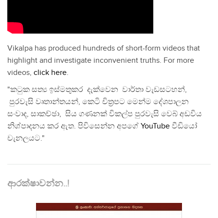
Vikalpa has produced hundreds of short-form videos that
highlight and investigate inconvenient truths. For more
videos,
click here
.
"කටුක සත්‍ය ඉස්මතුකර දැක්වෙන වාර්තා වැඩසටහන්,
පුරවැසි වෘතාන්තයන්, කෙටි චිත්‍රපට මෙන්ම දේශපාලන
සංවාද, සාකච්ඡා, සිය ගණනක් විකල්ප පුරවැසි වෙබ් අඩවිය
නිශ්පාදනය කර ඇත. පිවිසෙන්න අපගේ
YouTube
වීඩියෝ
චැනලයට."
ආරක්ෂාවන්න..!