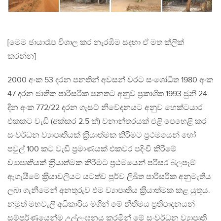
[මෙම ඡායාරෑප විශාල කර නැරඹීම සදහා ඒ මත ක්ලික්
කරන්න]
2000 අංක 53 දරන පනතින් අවසන් වරට සංශෝධිත 1980 අංක
47 දරන ජාතික පාරිසරික පනතට අනුව ප‍්‍රකාශිත 1993 ජුනි 24
දින අංක 772/22 දරන ගැසට් නිවේදනයට අනුව හෙක්ටයාර
එකකට වැඩි (අක්කර 2.5 ක්) වනාන්තරයක් එළි පෙහෙළි කර
සංවර්ධන ව්‍යාපෘතියක් ක‍්‍රියාත්මක කිරීමට ප‍්‍රථමයෙන් හෝ
පවුල් 100 කට වැඩි ප‍්‍රමාණයක් එකවර පදිංචි කිරීමේ
ව්‍යාපෘතියක් ක‍්‍රියාත්මක කිරීමට ප‍්‍රථමයෙන් පරිසර බලපෑම්
ඇගැයීමේ ක‍්‍රියාවලියට යටත්ව පූර්ව ලිඛිත පාරිසරික අනුමැතිය
ලබා ගැනීමෙන් අනතුරුව එම ව්‍යාපෘතිය ක‍්‍රියාත්මක කළ යුතුය.
නමුත් මහවැලි අධිකාරිය මගින් මේ නීතිමය ප‍්‍රතිපාදනයන්
සම්පූර්ණයෙන්ම උල්ලංඝනය කරමින් මේ සංවර්ධන ව්‍යාපෘති