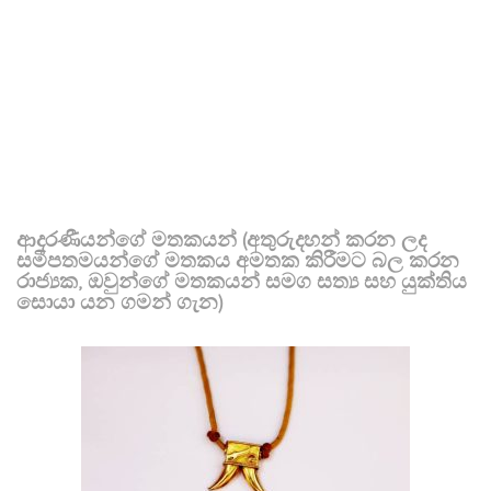
ආදරණීයන්ගේ මතකයන් (අතුරුදහන් කරන ලද
සමීපතමයන්ගේ මතකය අමතක කිරීමට බල කරන
රාජ්‍යක, ඔවුන්ගේ මතකයන් සමග සත්‍ය සහ යුක්තිය
සොයා යන ගමන් ගැන)