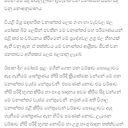
මගින් මේ සිදු කරනු ලබන දැවැන්ත වන විනාශයත් සමඟ සිදු
වනු නොඅනුමානය.
වියළි මිශ‍්‍ර සදාහරිත වනාන්තර ලෙස ගංගා හා වැව්වල ජල
පෝෂක බිම් ලෙසින් පවතින මේ වනාන්තර මහ පරිමාණයෙන්
එළි කර සංවර්ධනය කිරීමෙන් මේ ප‍්‍රදේශවල උග‍්‍ර ජල හිඟයක්
ඇති වනු ඇත. ඒ තත්ත්වය මේ වනාන්තර ආශ‍්‍රිතව ජීවත් වන
ජනතාවට අහිතකර ලෙස බලපානු ලැබේ.
ඊසාන දිග මෝසම් සුළං මගින් ගෙන එන වර්ෂාව පොළොවට
ඇද ගැනීමේ යාන්ත‍්‍රණය නිසි පරිදි ක‍්‍රියාත්මක වන්නේ මේ ඝන
වනාන්තර වැස්ම හේතුවෙනි. එපමණක් නොව එම වර්ෂාව
නිසි පරිදි භූගත කිරීම හා පාංශු ඛාදනය අවම කිරීම සිදු වන්නේ
මේ වනාන්තර වැස්ම හේතුවෙනි. නමුත් මේ අති විශාල
වනාන්තර එළි කිරීම හේතුවෙන් වර්ෂාව පොළොවට ඇද
ගැනීමේ යාන්ත‍්‍රණය ඇන හිටීම පමණක් නොව, ලැබෙන
වර්ෂාව නිසි පරිදි භූගත නොවීම හා උග‍්‍ර පාංශු ඛාදන තත්ත්වයන්