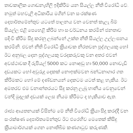
තාවකාලික ගොඩනැඟිලි ඉදිකිරීම යන සියල්ල නීති විරෝධී වේ.
නමුත් මහවැලි අධිකාරිය මගින් වන සංරක්ෂණ
දෙපාර්තමේන්තුව යටතේ පාලනය වන වෙනත් කැලෑ බිම්
සියල්ල එළි පෙහෙළි කිරීම හා සංවර්ධනය කරමින් ජනතාව
පදිංචි කිරීම සිදු කරනු ලබන්නේ උක්ත නීති සියල්ල උල්ලංඝනය
කරමිනි. එවන් නීති විරෝධී ක‍්‍රියාවක නිරතවන පුද්ගලයකු හෝ
ඊට අනුබල දෙන පුද්ගලයකු වරදකරුවකු වන අතර එවන්
අවස්ථාවක දී රුපියල් 5000 කට නොඅඩු හා 50,000 නොවැඩි
දඩයකට හෝ අවුරුදු දෙකක් නොඉක්මවන බන්ධනාගාර ගත
කිරීමකට හෝ මේ දණ්ඩනයන් දෙකටම යටත් කළ හැකිය. ඊට
අමතරව එම වනාන්තරයට සිදු කරනු ලැබූ හානිය වෙනුවෙන්
වන්දි මුදලක් දඩයක් ලෙස නියම කිරීමට ද හැකියාව ඇත.
රාජ්‍ය ආයතනයක් විසින්ම මේ නීති විරෝධී ක‍්‍රියා සිදු කරද්දී වන
සංරක්ෂණ දෙපාර්තමේන්තුව ඊට එරෙහිව මෙතෙක් කිසිදු
ක‍්‍රියාමාර්ගයක් ගෙන නොතිබීම කණගාටුව කරුණකි.