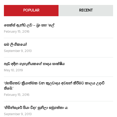
POPULAR
RECENT
සෙක්ස් ඇන්ඩ් ලව් – බ්‍රා සහ ‘ලේ’
February 15, 2016
සම ලිංගිකයෝ
September 9, 2013
පෑඩ් අඳින ගැහැනියකගේ හෘදය සාක්ෂිය
May 10, 2019
‘රහසිගතව ක්‍රියාත්මක වන කුලවාදය අවසන් කිරීමට කාලය උදාවී
තිබේ.’
February 15, 2016
‘හිමින්සැරේ පියා විදා‘ සුනිලා සමුගත්තා ය.
September 9, 2013