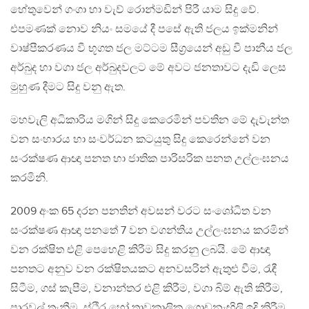
හේතුවෙන් ගංගා හා වැව් රොන්මඩින් පිරී යාම සිදු වේ.
එපමණක් නොව නියං සමයේ දී පසේ ඇති ජලය ඉක්මනින්
වාෂ්පීකරණය වී භූගත ජල මට්ටම සීග‍්‍රයෙන් අඩු වී පානීය ජල
අර්බුද හා වගා ජල අර්බුදවලට මේ අවට ජනතාවට දැඩි ලෙස
මුහුණ දීමට සිදු වනු ඇත.
මහවැලි අධිකාරිය මගින් සිදු කෙරෙමින් පවතින මේ දැවැන්ත
වන සංහාරය හා සංවර්ධන කටයුතු සිදු කෙරෙන්නේ වන
සංරක්ෂණ ආඥා පනත හා ජාතික පාරිසරික පනත උල්ලංඝනය
කරමිනි.
2009 අංක 65 දරන පනතින් අවසන් වරට සංශෝධිත වන
සංරක්ෂණ ආඥා පනතේ 7 වන වගන්තිය උල්ලංඝනය කරමින්
වන රක්ෂිත එළි පෙහෙළි කිරීම සිදු කරනු ලබයි. මේ ආඥා
පනතට අනුව වන රක්ෂිතයකට අනවසරින් ඇතුළු වීම, රැඳී
සිටීම, ගස් කැපීම, වනාන්තර එළි කිරීම, වගා බිම් ඇති කිරීම,
පාරවල් තැනීම, ස්ථිර හෝ තාවකාලික ගොඩනැඟිලි ඉදි කිරීම