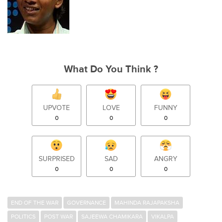
What Do You Think ?
UPVOTE
LOVE
FUNNY
0
0
0
SURPRISED
SAD
ANGRY
0
0
0
END OF THE WAR
GOVERNANCE
MAHINDA RAJAPAKSHA
POLITICS
POST WAR
SAJEEWA CHAMIKARA
VIKALPA