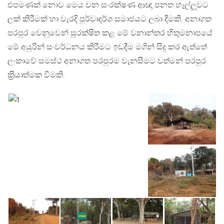
එපමණක් නොව මෙය වන සංරක්ෂණ ආඥා පනත හෑල්ලූවට
ලක් කිරීමක් හා වැරදි පූර්වාදර්ශ සමාජයට ලබා දීමකි. අනාගත
පරපුර වෙනුවෙන් සුරක්ෂිත කළ මේ වනාන්තර හිතුමනාපයේ
මේ අයුරින් සංවර්ධනය කිරීමට ඉඩදීම මගින් සිදු කර ඇත්තේ
ලංකාවේ සමස්ථ අනාගත පරපුරම වැනසීමට වත්මන් පරපුර
ක‍්‍රියාත්මක වීමකි.