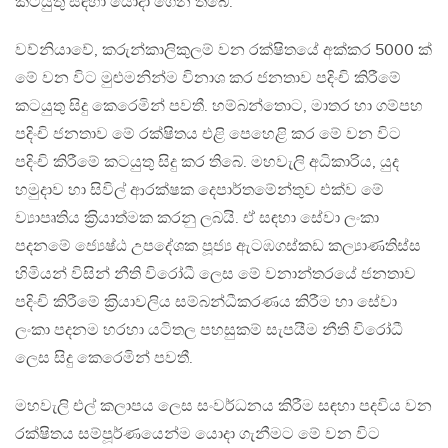
කටයුතු සඳහා යොදා ගෙන තිබේ.
වව්නියාවේ, කරුන්කාලිකුලම් වන රක්ෂිතයේ අක්කර 5000 ක්
මේ වන විට මුළුමනින්ම විනාශ කර ජනතාව පදිංචි කිරීමේ
කටයුතු සිදු කෙරෙමින් පවතී. හම්බන්තොට, මාතර හා ගම්පහ
පදිංචි ජනතාව මේ රක්ෂිතය එළි පෙහෙළි කර මේ වන විට
පදිංචි කිරීමේ කටයුතු සිදු කර තිබේ. මහවැලි අධිකාරිය, යුද
හමුදාව හා සිවිල් ආරක්ෂක දෙපාර්තමේන්තුව එක්ව මේ
ව්‍යාපෘතිය ක‍්‍රියාත්මක කරනු ලබයි. ඒ සඳහා සේවා ලංකා
පදනමේ ජ්‍යෙෂ්ඨ උපදේශක පූජ්‍ය ඇටඹගස්කඩ කල්‍යාණතිස්ස
හිමියන් විසින් නීති විරෝධී ලෙස මේ වනාන්තරයේ ජනතාව
පදිංචි කිරීමේ ක‍්‍රියාවලිය සම්බන්ධීකරණය කිරීම හා සේවා
ලංකා පදනම හරහා යටිතල පහසුකම් සැපයීම නීති විරෝධී
ලෙස සිදු කෙරෙමින් පවතී.
මහවැලි එල් කලාපය ලෙස සංවර්ධනය කිරීම සඳහා පදවිය වන
රක්ෂිතය සම්පූර්ණයෙන්ම යොදා ගැනීමට මේ වන විට