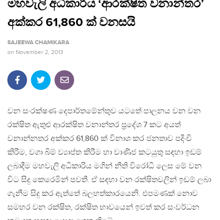
මහවැලි අධිකාරිය ‘ආරක්ෂිත වනාන්තර’
අක්කර 61,860 ක් වනසයි
SAJEEWA CHAMIKARA
on
November 2, 2013
වන සංරක්ෂණ දෙපාර්තමේන්තුව යටතේ පාලනය වන වන
රක්ෂිත ඇතුළු ආරක්ෂිත වනාන්තර ප‍්‍රදේශ 7 කට අයත්
වනාන්නතර අක්කර 61,860 ක් විනාශ කර ජනතාව පදිංචි
කිරීම, වගා බිම් ව්‍යාප්ත කිරීම හා වාණිජ කටයුතු සඳහා ඉඩම්
ලබාදීම මහවැලි අධිකාරිය මගින් නීති විරෝධී ලෙස මේ වන
විට සිදු කෙරෙමින් පවතී. ඒ සඳහා වන රක්ෂිතවලින් ඉඩම් ලබා
ගැනීම සිදු කර ඇත්තේ බලහත්කාරයෙනි. එපමණක් නොව
සමහර වන රක්ෂිත, රක්ෂිත භාවයෙන් ඉවත් කර සංවර්ධන