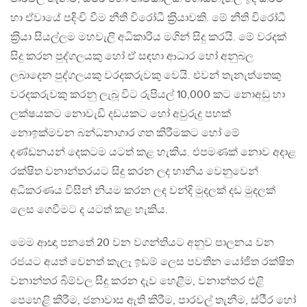
හා ඒවායේ පදිංචි වීම නීති විරෝධී ක‍්‍රියාවකි. මේ නීති විරෝධී
ක‍්‍රියා සියල්ලම මහවැලි අධිකාරිය මගින් සිදු කරයි. මේ වරදක්
සිදු කරන පුද්ගලයකු හෝ ඒ සඳහා ආධාර හෝ අනුබල
ලබාදෙන පුද්ගලයකු වරදකරුවකු වෙයි. එවන් තැනැත්තෙකු
වරදකරුවකු කරනු ලැබූ විට රුපියල් 10,000 කට නොඅඩු හා
ලක්ෂයකට නොවැඩි දඩයකට හෝ අවුරුදු පහක්
නොඉක්මවන බන්ධනාගාර ගත කිරීමකට හෝ මේ
දණ්ඩනයන් දෙකටම යටත් කළ හැකිය. එපමණක් නොව අදාළ
රක්ෂිත වනාන්තරයට සිදු කරන ලද හානිය වෙනුවෙන්
අධිකරණය විසින් නියම කරන ලද වන්දි මුදලක් දඩ මුදලක්
ලෙස ගෙවීමට ද යටත් කළ හැකිය.
මෙම ආඥා පනතේ 20 වන වගන්තියට අනුව පාලනය වන
රජයට අයත් වෙනත් කැලෑ ඉඩම් ලෙස පවතින යෝජිත රක්ෂිත
වනාන්තර බිම්වල සිදු කරන දැව හෙළීම, වනාන්තර එළි
පෙහෙළි කිරීම, ජනාවාස ඇති කිරීම, පාරවල් තැනීම, ස්ථීර හෝ