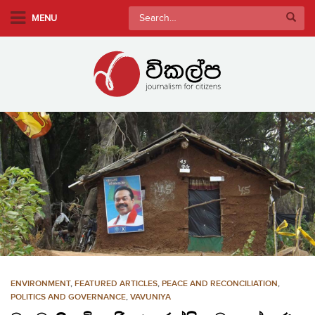
S
Search
MENU
k
for:
i
p
t
o
m
a
i
n
c
o
n
t
e
n
ENVIRONMENT
,
FEATURED ARTICLES
,
PEACE AND RECONCILIATION
,
t
POLITICS AND GOVERNANCE
,
VAVUNIYA