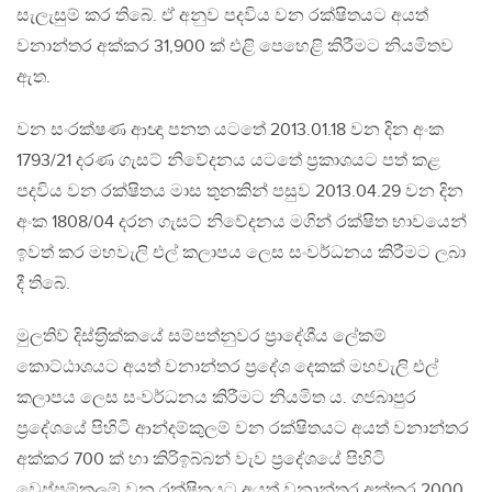
සැලැසුම් කර තිබේ. ඒ අනුව පදවිය වන රක්ෂිතයට අයත්
වනාන්තර අක්කර 31,900 ක් එළි පෙහෙළි කිරීමට නියමිතව
ඇත.
වන සංරක්ෂණ ආඥා පනත යටතේ 2013.01.18 වන දින අංක
1793/21 දරණ ගැසට් නිවේදනය යටතේ ප‍්‍රකාශයට පත් කළ
පදවිය වන රක්ෂිතය මාස තුනකින් පසුව 2013.04.29 වන දින
අංක 1808/04 දරන ගැසට් නිවේදනය මගින් රක්ෂිත භාවයෙන්
ඉවත් කර මහවැලි එල් කලාපය ලෙස සංවර්ධනය කිරීමට ලබා
දී තිබේ.
මුලතිව් දිස්ත‍්‍රික්කයේ සම්පත්නුවර ප‍්‍රාදේශීය ලේකම්
කොට්ඨාශයට අයත් වනාන්තර ප‍්‍රදේශ දෙකක් මහවැලි එල්
කලාපය ලෙස සංවර්ධනය කිරීමට නියමිත ය. ගජබාපුර
ප‍්‍රදේශයේ පිහිටි ආන්දම්කුලම් වන රක්ෂිතයට අයත් වනාන්තර
අක්කර 700 ක් හා කිරිඉබ්බන් වැව ප‍්‍රදේශයේ පිහිටි
වෙප්පම්කුලම් වන රක්ෂිතයට අයත් වනාන්තර අක්කර 2000