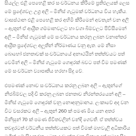
සියල්ල එළි පෙහෙළි කර සංවර්ධනය කිරීමේ ප‍්‍රතිඵලයක් ලෙස
මේ ප‍්‍රදේශවල උග‍්‍ර අලි – මිනිස් ගැටුමක් වර්ධනය විය හැකිය.
වාසස්ථාන එළි පෙහෙළි කර අහිමි කිරීමෙන් අවතැන් වන අලි
– ඇතුන් ඒ ආශ‍්‍රිත ගම්මානවලට හා වගා බිම්වලට පිවිසීමෙන්
අලි – මිනිස් ගැටුමක් මේ සංවර්ධනය කරනු ලබන වනාන්තර
ආශ‍්‍රිත ප‍්‍රදේශවල අලූතින් නිර්මාණය වනු ඇත. මේ නිසා
බොහෝ ජනතාවක් සංවර්ධනයේ අනාථයින් තත්ත්වයට පත්
වෙමින් අලි – මිනිස් ගැටුමේ ගොදුරක් බවට පත් වීම පමණක්
මේ සංවර්ධන ව්‍යාපෘතිය හරහා සිදු වේ.
එපමණක් නොව සංවර්ධනය කරනු ලබන අලි – ඇතුන්ගේ
නිජබිම්වල පදිංචි කරනු ලබන ජනතාව නිරන්තරයෙන් අලි –
මිනිස් ගැටුමේ ගොදුරක් වනු නොඅනුමානය. ලංකාවේ අද වන
විට වසරකට අලි – ඇතුන් 260 ක් පමණ මිය යන අතර
මිනිසුන් 70 ක් පමණ ජීවිතවලින් වන්දි ගෙවති. ඒ තත්ත්වය
තවදුරටත් වර්ධනීය තත්ත්වයකට පත් වීමක් මහවැලි අධිකාරිය