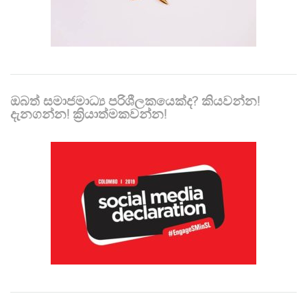
ඔබත් සමාජමාධ්‍ය පරිශීලකයෙක්ද? කියවන්න!
දැනගන්න! ක්‍රියාත්මකවන්න!