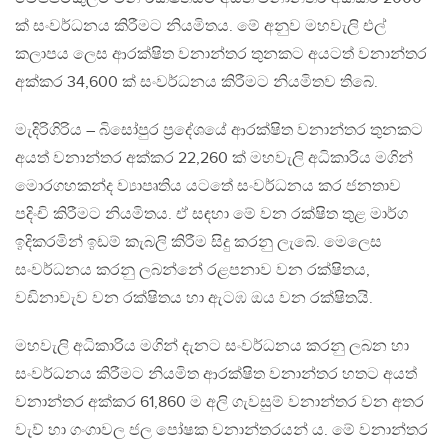
ක් සංවර්ධනය කිරීමට නියමිතය. මේ අනුව මහවැලි එල්
කලාපය ලෙස ආරක්ෂිත වනාන්තර තුනකට අයටත් වනාන්තර
අක්කර 34,600 ක් සංවර්ධනය කිරීමට නියමිතව තිබේ.
මැදිරිගිරිය – බිසෝපුර ප‍්‍රදේශයේ ආරක්ෂිත වනාන්තර තුනකට
අයත් වනාන්තර අක්කර 22,260 ක් මහවැලි අධිකාරිය මගින්
මොරගහකන්ද ව්‍යාපෘතිය යටතේ සංවර්ධනය කර ජනතාව
පදිංචි කිරීමට නියමිතය. ඒ සඳහා මේ වන රක්ෂිත තුළ මාර්ග
ඉදිකරමින් ඉඩම් කැබලි කිරීම සිදු කරනු ලැබේ. මෙලෙස
සංවර්ධනය කරනු ලබන්නේ රළපනාව වන රක්ෂිතය,
වඩිනාවැව වන රක්ෂිතය හා ඇටඹ ඔය වන රක්ෂිතයි.
මහවැලි අධිකාරිය මගින් දැනට සංවර්ධනය කරනු ලබන හා
සංවර්ධනය කිරීමට නියමිත ආරක්ෂිත වනාන්තර හතට අයත්
වනාන්තර අක්කර 61,860 ම අලි ගැවසුම් වනාන්තර වන අතර
වැව් හා ගංගාවල ජල පෝෂක වනාන්තරයන් ය. මේ වනාන්තර