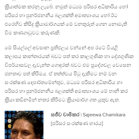
ක‍්‍රියාත්මක කරනු ලැබේ. නමුත් මධ්‍යම පරිසර අධිකාරිය හෝ
පරිසර හා පුනර්ජනනීය බලශක්ති අමාත්‍යාංශය හෝ ඊට
එරෙහිව කිසිදු ක‍්‍රියාමාර්ගයක් මේ වනතුරුත් ගෙන නොමැති
වීම කණගාටුවට කරුණකි.
මේ සියල්ලේ අවසාන ප‍්‍රතිඵලය වන්නේ අප රටේ වියළි
කලාපය කාන්තාරයක් බවට පත් කර කාලගුණික හා දේශගුණික
විපර්යාසවල දැවැන්ත ගොදුරක් බවට එම ප‍්‍රදේශවල වෙසෙන
ජනතාව පත් කිරීමය. ඒ තත්ත්වය පිටු දැකීමට නම් වන
සංරක්ෂණ දෙපාර්තමේන්තුව, මධ්‍යම පරිසර අධිකාරිය හා
පරිසර හා පුනර්ජනනීය බලශක්ති අමාත්‍යාංශය මේ හානි කර
ක‍්‍රියා කඩිනමින් නතර කිරීමට ක‍්‍රියාමාර්ග ගත යුතුව ඇත.
සජීව චාමිකර
| Sajeewa Chamikara
[පරිසර සංරක්ෂණ භාරය]