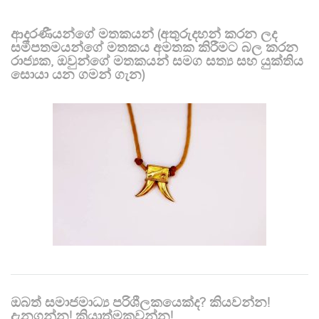
ආදරණීයන්ගේ මතකයන් (අතුරුදහන් කරන ලද
සමීපතමයන්ගේ මතකය අමතක කිරීමට බල කරන
රාජ්‍යක, ඔවුන්ගේ මතකයන් සමග සත්‍ය සහ යුක්තිය
සොයා යන ගමන් ගැන)
ඔබත් සමාජමාධ්‍ය පරිශීලකයෙක්ද? කියවන්න!
දැනගන්න! ක්‍රියාත්මකවන්න!