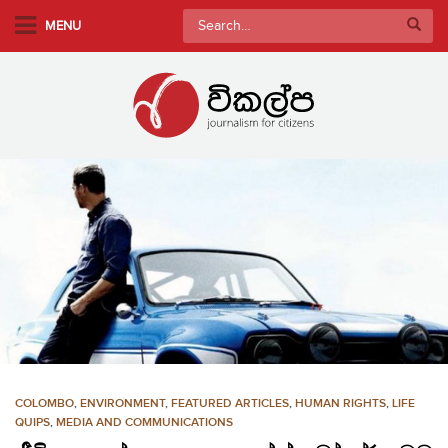
S
Search
MENU
k
for:
i
p
t
o
m
a
i
n
c
o
n
t
e
n
COLOMBO
,
ENVIRONMENT
,
FEATURED ARTICLES
,
HUMAN RIGHTS
,
LIFE
t
QUIPS
,
MEDIA AND COMMUNICATIONS