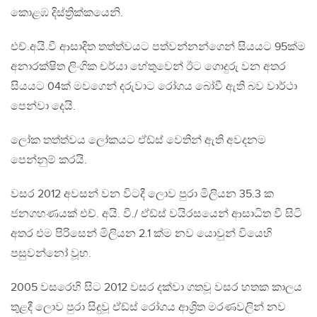
කොළඹ දිස්ත්‍රික්කයෙනි.
එච්.අයි.වී ආසාදිත තත්ත්වයට පත්වන්නන්ගෙන් සියයට 95ක්ම
අනාරක්ෂිත ලිංගික චර්යා හේතුවෙන් ඊට ගොදුරු වන අතර
සියයට 04ක් මවගෙන් දරුවාට රෝගය බෝවී ඇති බව වාර්ථා
පෙන්වා දෙයි.
ලෝක තත්ත්වය ලෝකයට ඒඩ්ස් වෙතින් ඇති අවදනම
පෙන්නුම් කරයි.
වසර 2012 අවසන් වන විටදී ලොව පුරා මිලියන 35.3 ක
ජනගහණයක්‌ එච්. අයි. වී./ ඒඩ්ස්‌ වයිරසයෙන් ආසාධිත වී සිටි
අතර එම පිරිසෙන් මිලියන 2.1 ක්‌ම නව යොවුන් වියෙහි
පසුවන්නෝ වූහ.
2005 වසරෙහි සිට 2012 වසර දක්‌වා ගතවූ වසර හතක කාලය
තුළදී ලොව පුරා සිදුවූ ඒඩ්ස්‌ රෝගය ආශ්‍රිත මරණවලින් නව