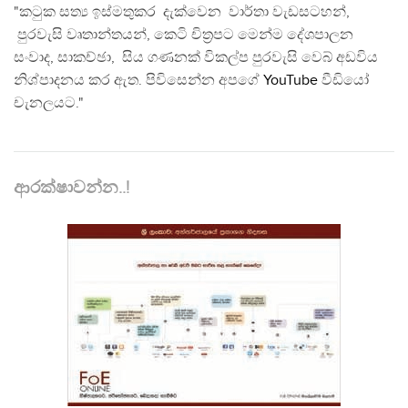
"කටුක සත්‍ය ඉස්මතුකර දැක්වෙන වාර්තා වැඩසටහන්,
පුරවැසි වෘතාන්තයන්, කෙටි චිත්‍රපට මෙන්ම දේශපාලන
සංවාද, සාකච්ඡා, සිය ගණනක් විකල්ප පුරවැසි වෙබ් අඩවිය
නිශ්පාදනය කර ඇත. පිවිසෙන්න අපගේ
YouTube
වීඩියෝ
චැනලයට."
ආරක්ෂාවන්න..!