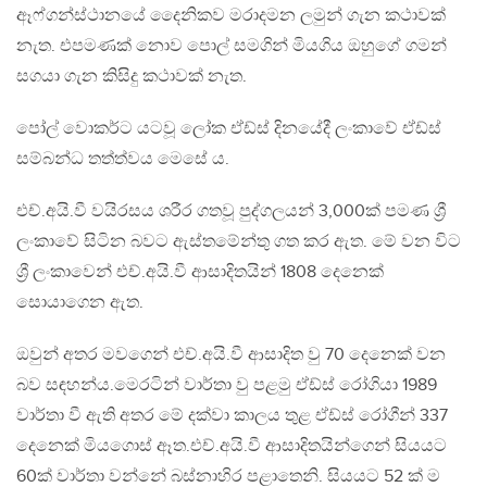
ඈෆ්ගන්ස්ථානයේ ​​දෛනිකව මරාදමන ලමුන් ගැන කථාවක්
නැත. එපමණක් නොව පොල් සමගින් මියගිය ඔහුගේ ගමන්
සගයා ගැන කිසිදු කථාවක් නැත.
පෝල් වොකර්ට යටවූ ලෝක ඒඩ්ස් දිනයේදී ලංකාවේ ඒඩ්ස්
සම්බන්ධ තත්ත්වය මෙසේ ය.
එච්.අයි.වී වයිරසය ශරීර ගතවූ පුද්ගලයන් 3,000ක් පමණ ශ්‍රී
ලංකාවේ සිටින බවට ඇස්තමේන්තු ගත කර ඇත. මේ වන විට
ශ්‍රී ලංකාවෙන් එච්.අයි.වී ආසාදිතයින් 1808 දෙනෙක්
සොයාගෙන ඇත.
ඔවුන් අතර මවගෙන් එච්.අයි.වී ආසාදිත වු 70 දෙනෙක් වන
බව සඳහන්ය.මෙරටින් වාර්තා වු පළමු ඒඩ්ස් රෝගියා 1989
වාර්තා වී ඇති අතර මේ දක්වා කාලය තුළ ඒඩ්ස් රෝගීන් 337
දෙනෙක් මියගොස් ඈත.එච්.අයි.වී ආසාදිතයින්ගෙන් සියයට
60ක් වාර්තා වන්නේ බස්නාහිර පළාතෙනි. සියයට 52 ක් ම