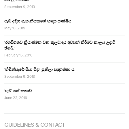
September 9, 2013
පෑඩ් අඳින ගැහැනියකගේ හෘදය සාක්ෂිය
May 10, 2019
‘රහසිගතව ක්‍රියාත්මක වන කුලවාදය අවසන් කිරීමට කාලය උදාවී
තිබේ.’
February 15, 2016
‘හිමින්සැරේ පියා විදා‘ සුනිලා සමුගත්තා ය.
September 9, 2013
‘භූමි’ ගේ කතාව
June 23, 2016
GUIDELINES & CONTACT