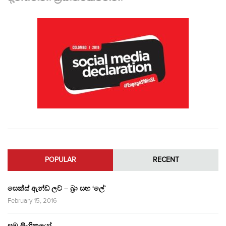
POPULAR
RECENT
සෙක්ස් ඇන්ඩ් ලව් – බ්‍රා සහ ‘ලේ’
February 15, 2016
සම ලිංගිකයෝ