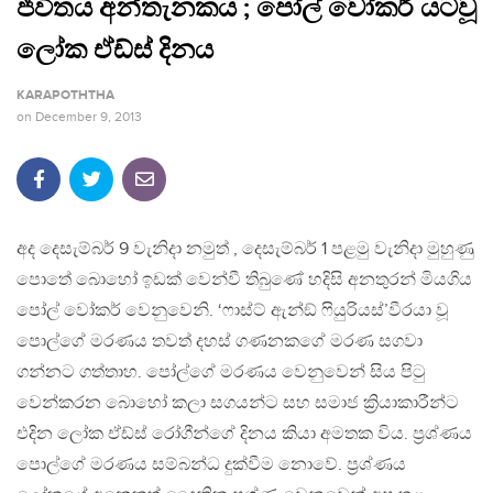
ජීවිතය අන්තැනකය ; ​පෝල් වෝකර් යටවූ
ලෝක ඒඩ්ස් දිනය
KARAPOTHTHA
on
December 9, 2013
අද දෙසැම්බර් 9 වැනිදා නමුත් , දෙසැම්බර් 1 පළමු වැනිදා මුහුණු
පොතේ බොහෝ ඉඩක් වෙන්වී තිබුණේ හදිසි අනතුරන් මියගිය ​
පෝල් වෝකර් වෙනුවෙනි. ‘ෆාස්ට් ඇන්ඞ් ෆියුරියස්’වීරයා වූ
පොල්ගේ මරණය තවත් දහස් ගණනකගේ මරණ සගවා
ගන්නට ගත්තාහ. පෝල්ගේ මරණය වෙනුවෙන් සිය පිටු
වෙන්කරන බොහෝ කලා සගයන්ට සහ සමාජ ක්‍රියාකාරීන්ට
එදින ලෝක ඒඩ්ස් රෝගීන්ගේ දිනය කියා අමතක විය. ප්‍රශ්ණය
පොල්ගේ මරණය සම්බන්ධ දුක්වීම නොවේ. ප්‍රශ්ණය