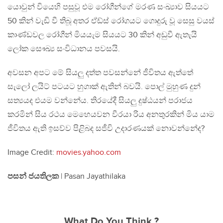
යොවුන් වියෙහි පසුවූ එම රෝගීන්ගේ මරණ සංඛ්‍යාව සියයට
50 කින් වැඩි වී තිබූ අතර ඒඩ්ස්‌ රෝගයට ගොදුරු වූ සෙසු වයස්‌
කාණ්‌ඩවල රෝගීන් මියයැම සියයට 30 කින් අඩුවී ඇතැයි
ලෝක සෞඛ්‍ය සංවිධානය පවසයි.
අවසන අපට මේ සියලු දත්ත පවසන්නේ ජීවිතය ඇත්තේ
සැලෝ ලයිට් පටයට හුගාක් ඇතින් බවයි. පොල් මුහුණ දුන්
සත්‍යයද එයම වන්නේය. තිරයේදී සියලු දුෂ්ඨයන් පරාජය
කරමින් සිය රථය මෙහෙයවන වීරයා රිය අනතුරකින් මිය යාම
ජීවිතය ඇති ඉසව්ව පිළිබද සජීවි උදාරණයක් නොවන්නේද?
Image Credit:
movies.yahoo.com
පසන් ජයතිලක
| Pasan Jayathilaka
What Do You Think ?