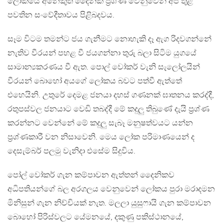
ලෝකයේ අනෙකුත් ​​දෛනික ප්‍රශ්ණ වෙනුවෙන් අප තුළ
පවතින සංවේදීතාවය පිළිබදවය.
සෑම විටම තමන්ට ජය ගැනීමට නොහැකි දෑ ඇග රිදවගන්නේ
නැතිව වීරයන් පහළ වී ජයගන්නා තුරු බලා සිටිම යුගයේ
සාමාන්‍යකරණය වී ඇත. පොල් වෝකර් වැනි සැලෝලයින්
වීරයන් ​බොහෝ අයගේ ​ලෝකය බවට පත්වී ඇත්​තේ
එහෙයිනි. උතුරේ දෙමළ ජනයා දහස් ගණනක් ඝාතනය කරද්දී,
රතුපස්වල ජනයාට වෙඩි තබද්දී මේ කදුලු තිබුණේ දැයි ප්‍රශ්ණ
කරන්නට වෙන්නේ මේ කදුලු සැබෑ මනුෂත්වයට යන්න
ප්‍රශ්ණකාරී වන නිසාවෙනි. මෙය ලෝක පරිමාණයෙන් ද
දෙසැම්බර් පලමු වැනිදා එසේම සිදුවිය.
පෝල් වෝකර් ගැන කම්පාවන ඇත්තන් ​​​දෛනිකව
අධිපතියන්ගේ බල අරගලය වෙනුවෙන් ​​ලෝකය පුරා මරාදමන
මිනිසුන් ගැන නිච්චියක් නැත. මලලා යුසුෆායි ගැන ​කම්පාවන
බොහෝ පිරිස්වලට යේමනයේ, දකුණු පකිස්ථානයේ,