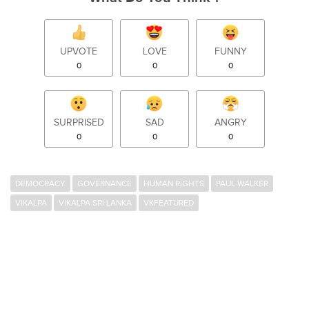
UPVOTE
LOVE
FUNNY
0
0
0
SURPRISED
SAD
ANGRY
0
0
0
DEMOCRACY
GOVERNANCE
HUMAN RIGHTS
PAUL WALKER
VIKALPA
VIKALPA SRI LANKA
VKFEATURED