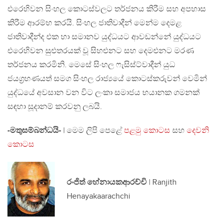
එරෙහිවන සිංහල කොටස්වලට තර්ජනය කිරීම සහ අපහාස
කිරීම ආරම්භ කරයි. සිංහල ජාතිවාදීන් මෙන්ම දෙමළ
ජාතිවාදීන්ද එක හා සමානව යුද්ධයට ආවඩන්නේ යුද්ධයට
එරෙහිවන සුළුතරයක් වූ සිහළුනට සහ දෙමළුනට මරණ
තර්ජනය කරමිනි. මෙසේ සිංහල ෆැසිස්ට්වාදීන් යුධ
ජයග්‍රහණයත් සමග සිංහල රාජ්‍යයේ කොටස්කරුවන් වෙමින්
යුද්ධයේ අවසාන වන විට ලංකා සමාජය භයානක ගමනක්
සඳහා සූදානම් කරවනු ලබයි.
-මතුසම්බන්ධයි-
| මෙම ලිපි පෙළේ
පළමු කොටස
සහ
දෙවනි
කොටස
රංජිත් හේනායකආරච්චි
| Ranjith
Henayakaarachchi