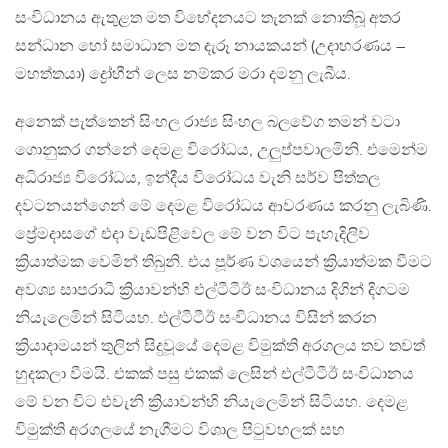
සංවිධානය ඇතුළත මත විභේදනයට තැනක් නොතිබූ අතර
සන්ධාන හෝ සමාධාන මත දැරූ නායකයන් (උදාහරණය –
මහත්තයා) ද්‍රෝහීන් ලෙස නම්කර මරා දමනු ලැබීය.
අනෙක් පැත්තෙන් සිංහල රාජ්‍ය සිංහල බලවේග තමන් වටා
ගොනුකර ගන්නේ දෙමළ විරෝධය, උලුප්පවාලමිනි. එමෙන්ම
අධිරාජ්‍ය විරෝධය, ඉන්දීය විරෝධය වැනි සර්ව පිත්තල
දවටනයන්ගෙන් මේ දෙමළ විරෝධය ආවරණය කරනු ලැබිණි.
ප්‍රේමදාසගේ එදා වැඩපිළිවෙල මේ වන විට පැහැදිලිව
ක්‍රියාත්මක වෙමින් තිබුනි. එය පූර්ණ වශයෙන් ක්‍රියාත්මක වීමට
අවශ්‍ය සාපරාධී ක්‍රියාවන්හි එල්ටීටීඊ සංවිධානය දිගින් දිගටම
නියැලෙමින් සිටියහ. එල්ටීටීඊ සංවිධානය විසින් කරන
ක්‍රියාදාමයන් තුලින් සිදුවූයේ දෙමළ විමුක්ති අරගලය තව තවත්
හුදකලා වීමයි. එකක් පසු එකක් ලෙසින් එල්ටීටීඊ සංවිධානය
මේ වන විට එවැනි ක්‍රියාවන්හි නියැලෙමින් සිටියහ. දෙමළ
විමුක්ති අරගලයේ නැගීමට විශාල පිටුවහලක් සහ