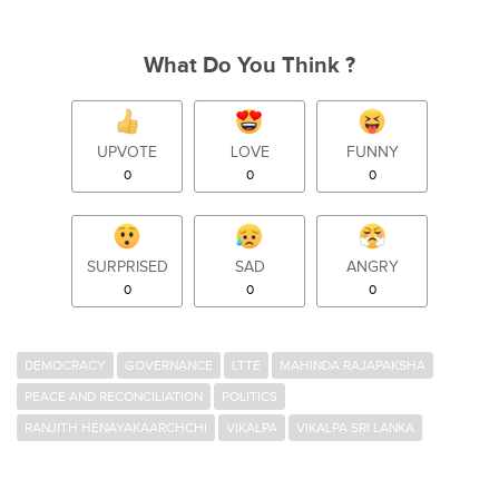
What Do You Think ?
UPVOTE
LOVE
FUNNY
0
0
0
SURPRISED
SAD
ANGRY
0
0
0
DEMOCRACY
GOVERNANCE
LTTE
MAHINDA RAJAPAKSHA
PEACE AND RECONCILIATION
POLITICS
RANJITH HENAYAKAARCHCHI
VIKALPA
VIKALPA SRI LANKA