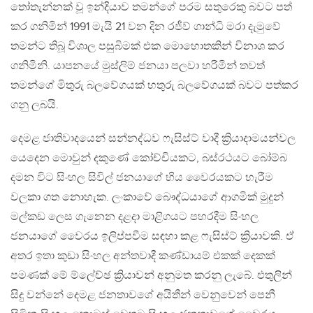
තෝතැන්නක් වූ ඉන්දියාව තමන්ගේ පරම සතුරෙකු බවට පත්
කර ගනිමින් 1991 මැයි 21 වන දින රජීව් ගාන්ධි මරා දැමුවේ
තමන්ට තිබූ විශාල පසුබිමක් එක මොහොතකින් විනාශ කර
ගනිමිනි. යාපනයේ මුස්ලිම් ජනයා පලවා හරිමින් තවත්
තමන්ගේ මිතුරු බලවේගයක් හතුරු බලවේගයක් බවට පත්කර
ගනු ලබයි.
දෙමළ ජාතිවාදයෙන් සන්නද්ධව ෆැසිස්ට් වාදී ක්‍රියාදාමයන්වල
යෙදෙන මොවුන් දකුණේ කෝච්චියකට, බස්රථයට බෝම්බ
දමන විට සිංහල සිවිල් ජනයාගේ භිය වෛරයකට හැරීම
වලකා ගත නොහැක. ලංකාවේ බෞද්ධයාගේ ආගමික් මුදුන්
මල්කඩ ලෙස ගැනෙන දළදා මාළිගයට පහරදීම සිංහල
ජනයාගේ වෛරය ඉලිප්පවීම සඳහා කළ ෆැසිස්ට් ක්‍රියාවකි. ඒ
අතර ඉතා කුඩා සිංහල අන්තවාදී කණ්ඩායම් එකක් දෙකක්
පමණක් මේ ම්ලේච්ඡ ක්‍රියාවන් අනුමත කරනු ලැබේ. එතුලින්
සිදු වන්නේ දෙමළ ජනතාවගේ අයිතීන් වෙනුවෙන් පෙනී