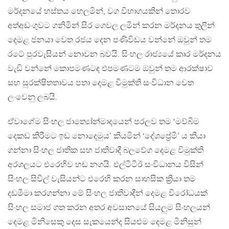
මර්දනයේ හස්තය හෙලමින්, වග විභාගයකින් තොරව
අත්අඩංගුවට ගනිමින් සිර ගෙවල ලමින් කරන මර්දනය තුලින්
දෙමළ ජනයා වෙත රජය දෙන පණිවිඩය වන්නේ ඔවුන් තම
රටේ පුරවැසියන් නොවන බවයි. සිංහල රාජ්‍යයේ කෘර මර්දනය
වැඩි වන්නේ කොපමණටද එපමණටම ඔවුන් තම ආරක්ෂාව
සහ සුරක්ෂිතතාවය පතා දෙමළ විමුක්ති සංවිධාන වෙත
ලංවෙනු ලබයි.
ඒවාගේම සිංහල ජාත්‍යෝන්මාදයෙන් පරලව තම ‘මව්බිම
දෙකඩ කිරීමට ඉඩ නොදෙමුය’ කියමින් ‘දේශප්‍රේමී’ ය කියා
ගන්නා සිංහල ජාතික සහ ජාතිවාදී බලවේග දෙමළ විමුක්ති
අරගලයට එරෙහිව හඬ නගයි. එල්ටීටීඊ සංවිධානය විසින්
සිංහල සිවිල් වැසියන්ට එරෙහි කරන සාහසික ක්‍රියා තම
දඩමීමා කරගන්නා මේ සිංහල ජාතිවාදීන් දෙමළ විරෝධයක්
සිංහල සමාජ ගත කරන අතර අවසානයේ සියලුම සිංහලයන්
දෙමළ මිනිසෙකු දෙස සැකයෙන්ද සියළුම දෙමළ මිනිසුන්