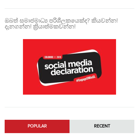
ඔබත් සමාජමාධ්‍ය පරිශීලකයෙක්ද? කියවන්න!
දැනගන්න! ක්‍රියාත්මකවන්න!
POPULAR
RECENT