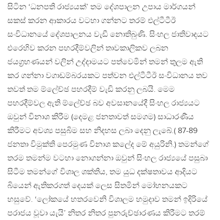
සිටින ‘ධනපති රාජ්‍යයක්’ තම දේශපාලන උපාය මාර්ගයන්
සකස් කරන ආකාරය වටහා ගන්නට තරම් එල්ටීටීඊ
සංවිධානයේ දේශපාලනය වැඩී නොතිබුණි. සිංහල ජාතිවාදයට
එරෙහිව කරන පහරදීම්වලින් තාවකාලිකව ලබන
ජයග්‍රහණයන් වලින් උද්දාමයට පත්වෙමින් තමන් තුලම ඇති
කර ගන්නා වගාඩම්බරයකට පත්වන එල්ටීටීඊ සංවිධානය තව
තවත් තම ම්ලේච්ඡ පහරදීම් වැඩි කරනු ලබයි. මෙම
පහරදීම්වල ඇති ම්ලේච්ඡ බව අවසානයේදී සිංහල රාජ්‍යයට
ඔවුන් විනාශ කිරීම (දෙමළ ජනතාවත් සමගම) සාධාරණීය
කිරීමට අවශ්‍ය පසුබිම සහ නිදහස ලබා දෙනු ලැබේ.( 87-89
ජනතා විමුක්ති පෙරමුණ විනාශ කලේද මේ අයුරිනි.) තමන්ගේ
තරම තමන්ම වටහා නොගන්නා ඔවුන් සිංහල රාජ්‍යයේ පසුබා
සිටීම තමන්ගේ විශාල ශක්තිය, තම යුධ දක්ෂතාවය ආදියට
බියෙන් ඇතිකරගත් දෙයක් ලෙස සිතමින් මෝහනයකට
හසුවේ. ‘ලෝකයේ හතරවෙනි විශාලම හමුදාව තමන් ඉදිරියේ
පරාජය වූවා යැයි’ නිතර නිතර පුනරුච්ඡාරණය කිරීමට තරම්