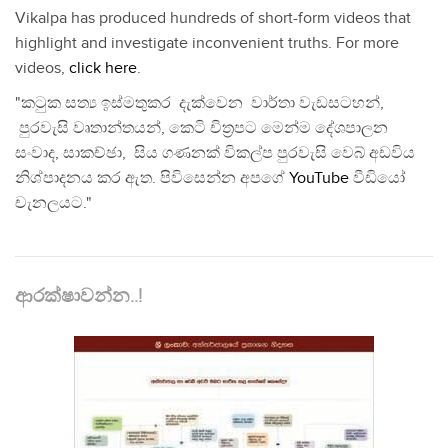
Vikalpa has produced hundreds of short-form videos that
highlight and investigate inconvenient truths. For more
videos,
click here
.
"කටුක සත්‍ය ඉස්මතුකර දැක්වෙන වාර්තා වැඩසටහන්,
පුරවැසි වෘතාන්තයන්, කෙටි චිත්‍රපට මෙන්ම දේශපාලන
සංවාද, සාකච්ඡා, සිය ගණනක් විකල්ප පුරවැසි වෙබ් අඩවිය
නිශ්පාදනය කර ඇත. පිවිසෙන්න අපගේ
YouTube
වීඩියෝ
චැනලයට."
ආරක්ෂාවන්න..!