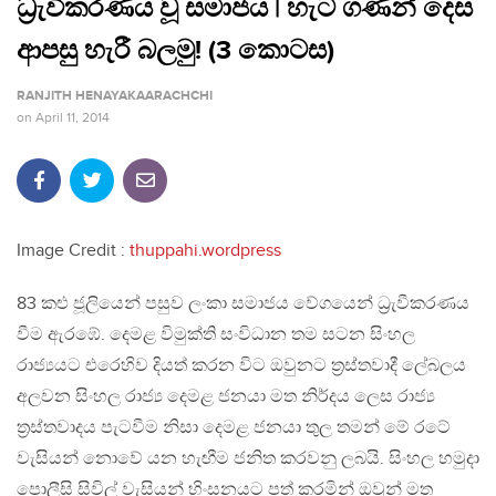
ධ්‍රැවීකරණය වූ සමාජය | හැට ගණන් දෙස
ආපසු හැරී බලමු! (3 කොටස)
RANJITH HENAYAKAARACHCHI
on
April 11, 2014
Image Credit :
thuppahi.wordpress
83 කළු ජූලියෙන් පසුව ලංකා සමාජය වේගයෙන් ධ්‍රැවීකරණය
වීම ඇරඹේ. දෙමළ විමුක්ති සංවිධාන තම සටන සිංහල
රාජ්‍යයට එරෙහිව දියත් කරන විට ඔවුනට ත්‍රස්තවාදී ලේබලය
අලවන සිංහල රාජ්‍ය දෙමළ ජනයා මත නිර්දය ලෙස රාජ්‍ය
ත්‍රස්තවාදය පැටවීම නිසා දෙමළ ජනයා තුල තමන් මේ රටේ
වැසියන් නොවේ යන හැඟීම ජනිත කරවනු ලබයි. සිංහල හමුදා
පොලීසි සිවිල් වැසියන් හිංසනයට පත් කරමින් ඔවුන් මත