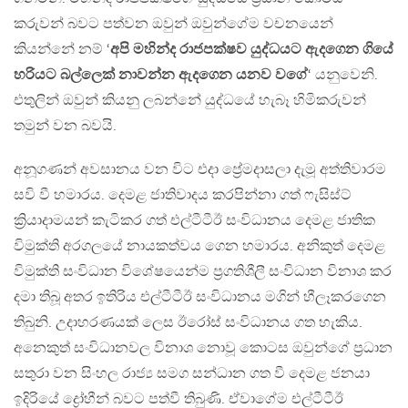
කරුවන් බවට පත්වන ඔවුන් ඔවුන්ගේම වචනයෙන්
කියන්නේ නම් ‘
අපි මහින්ද රාජපක්ෂව යුද්ධයට ඇදගෙන ගියේ
හරියට බල්ලෙක් නාවන්න ඇදගෙන යනව වගේ
‘ යනුවෙනි.
එතුලින් ඔවුන් කියනු ලබන්නේ යුද්ධයේ හැබෑ හිමිකරුවන්
තමුන් වන බවයි.
අනූගණන් අවසානය වන විට එදා ප්‍රේමදාසලා දැමූ අත්තිවාරම
සවි වී හමාරය. දෙමළ ජාතිවාදය කරපින්නා ගත් ෆැසිස්ට්
ක්‍රියාදාමයන් කැටිකර ගත් එල්ටීටීඊ සංවිධානය දෙමළ ජාතික
විමුක්ති අරගලයේ නායකත්වය ගෙන හමාරය. අනිකුත් දෙමළ
විමුක්ති සංවිධාන විශේෂයෙන්ම ප්‍රගතිශීලී සංවිධාන විනාශ කර
දමා තිබූ අතර ඉතිරිය එල්ටීටීඊ සංවිධානය මගින් හීලෑකරගෙන
තිබුනි. උදාහරණයක් ලෙස ඊරෝස් සංවිධානය ගත හැකිය.
අනෙකුත් සංවිධානවල විනාශ නොවූ කොටස ඔවුන්ගේ ප්‍රධාන
සතුරා වන සිංහල රාජ්‍ය සමග සන්ධාන ගත වී දෙමළ ජනයා
ඉදිරියේ ද්‍රෝහීන් බවට පත්වී තිබුණි. ඒවාගේම එල්ටීටීඊ