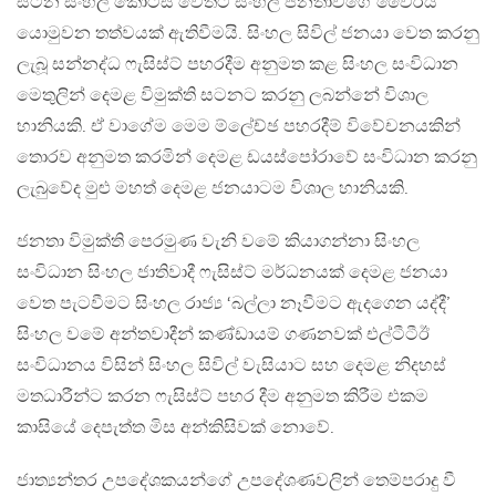
සිටින සිංහල කොටස් වෙතට සිංහල ජනතාවගේ වෛරය
යොමුවන තත්වයක් ඇතිවීමයි. සිංහල සිවිල් ජනයා වෙත කරනු
ලැබූ සන්නද්ධ ෆැසිස්ට් පහරදීම අනුමත කළ සිංහල සංවිධාන
මෙතුලින් දෙමළ විමුක්ති සටනට කරනු ලබන්නේ විශාල
හානියකි. ඒ වාගේම මෙම ම්ලේච්ඡ පහරදීම් විවේචනයකින්
තොරව අනුමත කරමින් දෙමළ ඩයස්පෝරාවේ සංවිධාන කරනු
ලැබුවේද මුළු මහත් දෙමළ ජනයාටම විශාල හානියකි.
ජනතා විමුක්ති පෙරමුණ වැනි වමේ කියාගන්නා සිංහල
සංවිධාන සිංහල ජාතිවාදී ෆැසිස්ට් මර්ධනයක් දෙමළ ජනයා
වෙත පැටවීමට සිංහල රාජ්‍ය ‘බල්ලා නෑවීමට ඇදගෙන යද්දී’
සිංහල වමේ අන්තවාදීන් කණ්ඩායම් ගණනවක් එල්ටීටීඊ
සංවිධානය විසින් සිංහල සිවිල් වැසියාට සහ දෙමළ නිදහස්
මතධාරීන්ට කරන ෆැසිස්ට් පහර දීම අනුමත කිරීම එකම
කාසියේ දෙපැත්ත මිස අන්කිසිවක් නොවේ.
ජාත්‍යන්තර උපදේශකයන්ගේ උපදේශණවලින් තෙම්පරාදු වී