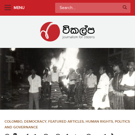
S
Search
MENU
k
for:
i
p
t
o
m
a
i
n
c
o
n
t
e
n
COLOMBO
,
DEMOCRACY
,
FEATURED ARTICLES
,
HUMAN RIGHTS
,
POLITICS
t
AND GOVERNANCE