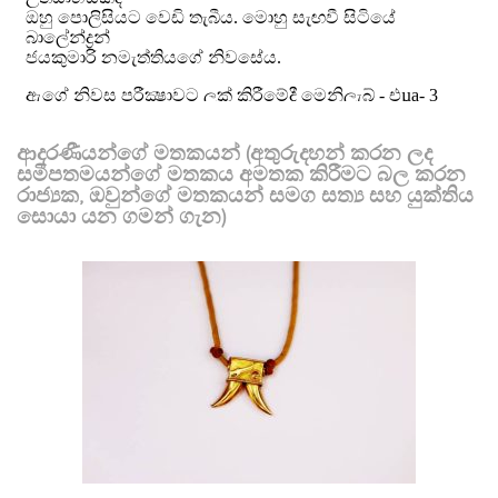
ආදරණීයන්ගේ මතකයන් (අතුරුදහන් කරන ලද
සමීපතමයන්ගේ මතකය අමතක කිරීමට බල කරන
රාජ්‍යක, ඔවුන්ගේ මතකයන් සමග සත්‍ය සහ යුක්තිය
සොයා යන ගමන් ගැන)