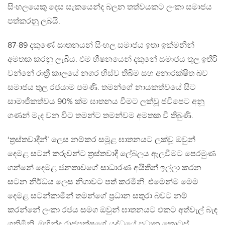
සිංහලයෙකු දෙස සැකයෙන්ද බලන තත්වයකට ලංකා සමාජය
පත්කරනු ලබයි.
87-89 දකුණේ ඝාතනයන් සිංහල සමාජය ඉතා ඉක්මනින්
අමතක කරනු ලැබීය. එම භීෂනයෙන් දකුනේ සමාජය තුල ඉතිරි
වන්නේ රාත්‍රී කාලයේ නගර හිස්ව තිබීම සහ අනාරක්ෂිත බව
සමාජය තුල රජයාම පමණි. තමන්ගේ නායකත්වයේ සිට
සාමාජිකත්වය 90% ක්ම ඝාතනය වීමට ලක්වූ ජවිපෙට අනූ
ගණන් මැද වන විට තමන්ට තමන්වම අමතක වී තිබුණි.
‘ත්‍රස්තවාදීන්’ ලෙස නම්කර සමූළ ඝාතනයට ලක්වූ ඔවුන්
දෙමළ සටන් කරුවන්ට ත්‍රස්තවාදී ලේබලය ඇලවීමට පෙරමුණ
ගන්නේ දෙමළ ජනතාවගේ සාධාරණ අයිතීන් ඉල්ලා කරන
සටන නිර්ධය ලෙස නිගාවට පත් කරමිනි. එමෙන්ම මෙම
දෙමළ සටන්කාමීන් තමන්ගේ ප්‍රධාන සතුරා බවට නම්
කරන්නේ ලංකා රජය සමග ඔවුන් ඝාතනයට එකට අත්වැල් බැඳ
ගනිමිනි. මහින්ද රාජපක්ෂගේ යුද්ධයේ ප්‍රධාන කොටස්