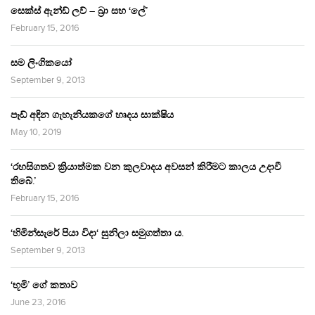
සෙක්ස් ඇන්ඩ් ලව් – බ්‍රා සහ ‘ලේ’
February 15, 2016
සම ලිංගිකයෝ
September 9, 2013
පෑඩ් අඳින ගැහැනියකගේ හෘදය සාක්ෂිය
May 10, 2019
‘රහසිගතව ක්‍රියාත්මක වන කුලවාදය අවසන් කිරීමට කාලය උදාවී
තිබේ.’
February 15, 2016
‘හිමින්සැරේ පියා විදා‘ සුනිලා සමුගත්තා ය.
September 9, 2013
‘භූමි’ ගේ කතාව
June 23, 2016