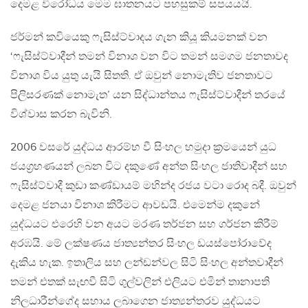
දෙමළ විරෝධය මෙම ඝාතනයට පහසුකම් සපයයයි.
ජර්මන් කවියෙකු ෆැසිස්ට්වාදය ගැන කියූ කියමනක් වන
‘ෆැසිස්ට්වාදීන් තමන් විනාශ වන විට තමන් සමගම ජනතාවද
විනාශ විය යුතු යැයි සිතති. ඒ ඔවුන් නොමැතිව ජනතාවට
පිලිසරණක් නොමැත’ යන සිද්ධාන්තය ෆැසිස්ට්වාදීන් තරයේ
විශ්වාස කරන බැවිනි.
2006 වසරේ යුද්ධය ආරම්භ වී සිංහල හමුදා ක්‍රමයෙන් යුධ
ජයග්‍රහණයන් ලබන විට දකුණේ අන්ත සිංහල ජාතිවාදීන් සහ
ෆැසිස්ට්වාදී කුඩා කණ්ඩායම් මහින්ද රජය වටා රොද බදී. ඔවුන්
දෙමළ ජනයා විනාශ කිරීමට ආවඩයි. එමෙන්ම දකුනේ
යුද්ධයට එරෙහි වන අයට මරණ තර්ජන සහ ගර්ජන කිරීම්
අරඹයි. මේ ලක්ෂණය ජාත්‍යන්තර සිංහල ඩයස්පෝරාවේද
දැකිය හැක. ඉතාලිය සහ ලන්ඩන්වල සිටි සිංහල අන්තවාදීන්
තමන් එතක් සැඟවී සිටි ගුල්වලින් එලියට එමින් තානාපති
නිලධාරීන්ගේද සහාය ලබාගෙන ජාත්‍යන්තරව යුද්ධයට