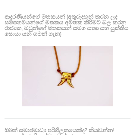
ආදරණීයන්ගේ මතකයන් (අතුරුදහන් කරන ලද
සමීපතමයන්ගේ මතකය අමතක කිරීමට බල කරන
රාජ්‍යක, ඔවුන්ගේ මතකයන් සමග සත්‍ය සහ යුක්තිය
සොයා යන ගමන් ගැන)
ඔබත් සමාජමාධ්‍ය පරිශීලකයෙක්ද? කියවන්න!