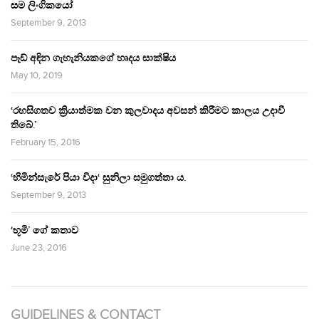
සම ලිංගිකයෝ
September 9, 2013
පෑඩ් අඳින ගැහැනියකගේ හෘදය සාක්ෂිය
May 10, 2019
‘රහසිගතව ක්‍රියාත්මක වන කුලවාදය අවසන් කිරීමට කාලය උදාවී
තිබේ.’
February 15, 2016
‘හිමින්සැරේ පියා විදා‘ සුනිලා සමුගත්තා ය.
September 9, 2013
‘භූමි’ ගේ කතාව
June 23, 2016
GUIDELINES & CONTACT