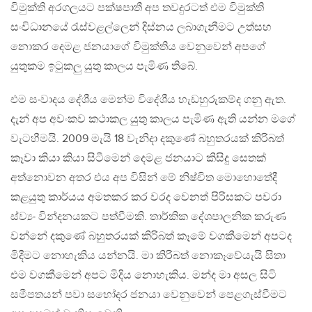
විමුක්ති අරගලයට පක්ෂපාතී අප තවදුරටත් එම විමුක්ති
සංවිධානයේ රැස්වළල්ලෙන් දිස්නය ලබාගැනීමට උත්සහ
නොකර දෙමළ ජනයා​ගේ විමුක්තිය වෙනුවෙන් අපගේ
යුතුකම ඉටුකලු යුතු කාලය පැමිණ තිබේ.
​එම සංවාදය දේශීය මෙන්ම විදේශීය හැඩහුරුකම්ද ගනු ඇත.
දැන් අප අවංකව කථාකල යුතු කාලය පැමිණ ඇති යන්න මගේ
වැටහීමයි. 2009 මැයි 18 වැනිදා දකුණේ බහුතරයක් කිරිබත්
කෑවා කියා කියා සිටීමෙන් දෙමළ ජනයාට කිසිදු සෙතක්
අත්නොවන අතර එය අප විසින් මේ නිෂ්චිත මොහොතේදී
කළයුතු කාර්යය අමතකර කර වරද වෙනත් පිරිසකට පවරා
ස්ව්‍යං වින්දනයකට පත්වීමකි. තාර්කික ​දේශපාලනික කරුණ
වන්නේ දකුණේ බහුතරයක් කිරිබත් කෑමේ වගකීමෙන් අපටද
මිදීමට නොහැකිය යන්නයි. මා කිරිබත් නොකෑවේයැයි සිතා
එම වගකීමෙන් අපට මිදිය නොහැකිය. මන්ද මා අසල සිටි
සමීපතයන් පවා සහෝදර ජනයා වෙනුවෙන් පෙළගැස්වීමට