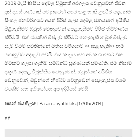
2009 මැයි 18 සිය දෙමළ විමුක්ති අරගලය වෙනුවෙන් ජීවිත
දුන් දහස් ගණනක් වෙනුවෙන් අපට කළ හැකි උපරිම දෙයනම්
සිංහල ජනවර්ගයට අයත් පිරිස් ලෙස දෙමළ ජනයාගේ අයිතිය
පිළිගැනීමට ඔවුන් වෙනුවෙන් පෙළගැසීමට පිරිස් නිර්මාණය
කිරීමයි. එක් රැයකින් විප්ලව කිරීමට නෙැහැකි නමුත් විප්ලව
සැම විටම පවතින්නේ මිනිස් වර්ගයාට << කළ හැකි>> නම්
ගොනුවට අදාළව වෙයි. එය කාලය සහ අවකාශ එකට එක
මිටකට ගලපා ගැනීම සම්බන්ධ ප්‍රශ්ණයක් පමණකි. එම නිසාම
දකූණ දෙමළ විමුක්තිය වෙනුවෙන්, ඔවුන්ගේ අයිතිය
වෙනුවෙන්, ඔවුන්ගේ නිජබිම වෙනුවෙන් පෙළගැස්ස වීමේ
වගකීම සහ අභියෝගය අප ඉදිරියේ වෙයි.
පසන් ජයතිලක
‍| Pasan Jayathilake[17/05/2014]
##