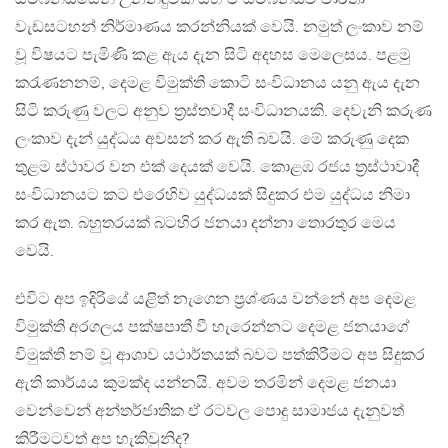
වැඩසටහන් නිර්මාණය කරන්නියක් වෙයි. නමුත් ලංකාව නම්
වූ විෂයට පැමිණි කළ ඇය දැන සිටි අදහස මෙලෙසය. පළමු
කරැණනනම්, දෙමළ විමුක්ති කොටි සංවිධානය යනු ඇය දැන
සිටි කරුණු වලට අනුව ත්‍රස්තවාදී සංවිධානයකි. දෙවැනි කරුණ
ලංකාව දැන් යුද්ධය අවසන් කර ඇති බවයි. මේ කරුණු දෙක
තුළම ස්ථාවර වන එක් දෙයක් වෙයි. කොළඹ රජය ත්‍රස්ථාවාදී
සංවිධානයට කට එරෙහිව යුද්ධයක් සිදුකර එම යුද්ධය නිමා
කර ඇත. බහුතරයක් බටහිර ජනයා දන්නා තොරතුර මෙය
වෙයි.
එවිට අප ඉදිරියේ යළිත් නැගෙන ප්‍රශ්ණය වන්නේ අප දෙමළ
විමුක්ති අරගලය පක්ෂපාතී වී හැරෙන්නට දෙමළ ජනයාගේ
විමුක්ති නම් වූ ආශාව යථාර්තයක් බවට පත්කිරීමට අප සිදුකර
ඇති කාර්යය කුමක්ද යන්නයි. අවම තරමින් දෙමළ ජනයා
වෙන්වෙන් අන්තර්ජාතික ඒ රටවල පොදු සාමාජය දැනුවත්
කිරීමටවත් අප හැකිවුනිද?