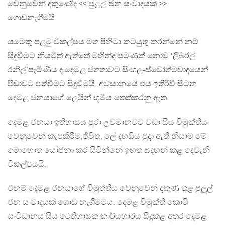
වෙනුවෙන් දකුණේද << පුළල් ජන සංවාදයක් >>
ගොඩනැගීමයි.
යමෙකු පළමු විකල්පය මත පිහිටා කටයුතු කරන්නේ නම්
සිදුවීමට නියමිත් ඇත්තේ මහින්ද පමණක් නොව ‘ලිබරල්
රනිල්’පැමිණිය ද දෙමළ ජතතාවට සිංහල-ස්වෝත්මවාදයෙන්
පීඩාවට පත්වීමට සිදුවීමයි. අවසානයේ එය ඉතිරිවී සිටන
දෙමළ ජනයාගේ ලෙයින් භූමිය තෙත්කරනු ඇත.
දෙමළ ජනයා ඉතිහාසය පුරා උවමානවට වඩා සිය විමුක්තිය
වෙනුවෙන් කැපකිරීම,ජීවිත, ලේ දහඩිය පුදා ඇති නිසාම මේ
මොහොත යෝජනා කර සිටින්නේ ඉහත සදහන් කළ දෙවැනි
විකල්පයයි.
එනම් දෙමළ ජනයාගේ විමුත්තිය වෙනුවෙන් දකුණ තුළ පුලුල්
ජන සංවාදයක් ගොඩ නැගීමටය. දෙමළ විමුක්ති කොටි
සංවිධානය සිය ඓතිහාසක කාර්යභාරය සිදුකළ අතර දෙමළ