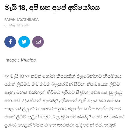
මැයි 18, අපි සහ ​අපේ අභියෝගය
PASAN JAYATHILAKA
on
May 18, 2014
Image :
Vikalpa
<< මැයි 18 >> තවත් හෝරා කීපයකින් එළබෙන්නට නියමිතය.
යමක් ලිවීමට මම මටම බලකරමින් සිටින නිමේෂයක ලිවීම
සදහා මනස එක්තැන් කිරීමට දැරීමට සිදුවන වෙහෙස සුලුපටු
නොවේ. ලියන්නේ කුමක්ද? ලීවීමෙන් ඇති ඵලය සහ මේ සා
කාලයක් ලීයූ ඒවා කෙතරම් දුරට බලාත්මක වීම නැතිනම් මම
මගේ ලීවීම් තුළින් සතුටක් ලැබූවා පමණක්ද ? මෙවැනි ගණයේ
ප්‍රශ්ණ පෙළක් මසිත ට නොනවත්වා ඇදී එමින් එයි. නමුත්