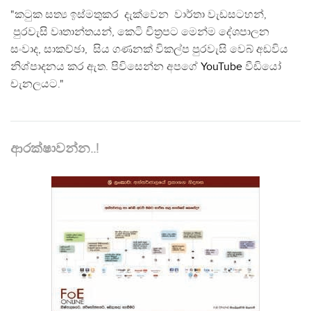
"කටුක සත්‍ය ඉස්මතුකර දැක්වෙන වාර්තා වැඩසටහන්,
පුරවැසි වෘතාන්තයන්, කෙටි චිත්‍රපට මෙන්ම දේශපාලන
සංවාද, සාකච්ඡා, සිය ගණනක් විකල්ප පුරවැසි වෙබ් අඩවිය
නිශ්පාදනය කර ඇත. පිවිසෙන්න අපගේ
YouTube
වීඩියෝ
චැනලයට."
ආරක්ෂාවන්න..!