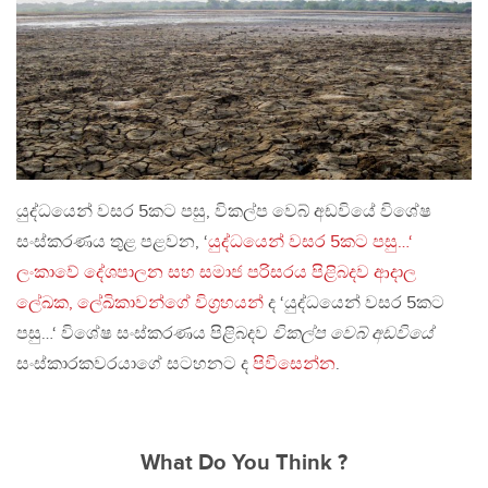
යුද්ධයෙන් වසර 5කට පසු, විකල්ප වෙබ් අඩවියේ විශේෂ
සංස්කරණය තුළ පළවන, ‘
යුද්ධයෙන් වසර 5කට පසු…‘
ලංකාවේ දේශපාලන සහ සමාජ පරිසරය පිළිබදව ආදාල
ලේඛක, ලේඛිකාවන්ගේ විග්‍රහයන්
ද ‘යුද්ධයෙන් වසර 5කට
පසු…‘ විශේෂ සංස්කරණය පිළිබදව
විකල්ප වෙබ් අඩවියේ
සංස්කාරකවරයාගේ සටහනට ද
පිවිසෙන්න
.
What Do You Think ?