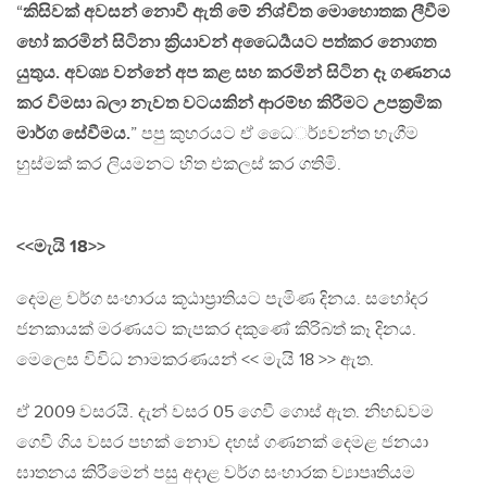
“
කිසිවක් අවසන් නොවී ඇති මේ නිශ්චිත මොහොතක ලීවීම
හෝ කරමින් සිටිනා ක්‍රියාවන් අ​​ධෛර්‍යයට පත්කර නොගත
යුතුය. අවශ්‍ය වන්නේ අප කළ සහ කරමින් සිටින දෑ ගණනය
කර විමසා බලා නැවත වටයකින් ආරම්භ කිරීමට උපක්‍රමික
මාර්ග සේවීමය.
” පපු කුහරයට ඒ ​​ධෛර්්‍යවන්ත හැගීම
හුස්මක් කර ලියමනට හිත ​එකලස් කර ගතිමි.
<<මැයි 18>>
දෙමළ වර්ග සංහාරය කූඨාප්‍රාතියට පැමිණ දිනය. සහෝදර
ජනකායක් මරණයට කැපකර දකුණේ කිරිබත් කෑ දිනය.
මෙලෙස විවිධ නාමකරණයන් << මැයි 18 >> ඇත.
ඒ 2009 වසරයි. දැන් වසර 05 ගෙවී ගොස් ඇත. නිහඩවම
ගෙවී ගිය වසර පහක් නොව දහස් ගණනක් දෙමළ ජනයා
ඝාතනය කිරීමෙන් පසු අදාළ වර්ග සංහාරක ව්‍යාපෘතියම