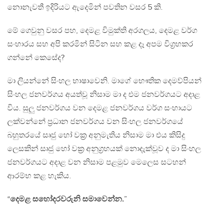
නොනැවතී ඉදිරියට ඇදෙමින් පවතින වසර 5 කි.
මේ ගෙවුනු වසර පහ, දෙමළ විමුක්ති අරගලය, දෙමළ වර්ග
සංහාරය සහ අපි කරමින් සිටින සහ කළ ​දෑ අපම විග්‍රහකර
ගන්නේ කෙසේද?
මා ලියන්නේ සිංහල භාෂාවෙනි. මාගේ භෞතික දෙමව්පියන්
සිංහල ජනවර්ගය අයත්වූ නිසාම මා ද එම ජනවර්ගයට අදාළ
විය. සුලු ජනවර්ගය වන දෙමළ ජනවර්ගය වර්ග සංහායට
ලක්වන්නේ ප්‍රධාන ජනවර්ගය වන සිංහල ජනවර්ගයේ
බහුතරයේ සෘජු හෝ වක්‍ර අනුමැතිය නිසාම මා එය කිසිදු
ලෙසකින් සෘජු හෝ වක්‍ර අනුග්‍රහයක්​ නොදැක්වූව ද මා සිංහල
ජනවර්ගයට අදාළ වන නිසාම පළමුව මෙලෙස සටහන්
ආරම්භ කළ හැකිය.
“
දෙමළ සහෝදරවරුනි සමාවෙන්න.
”