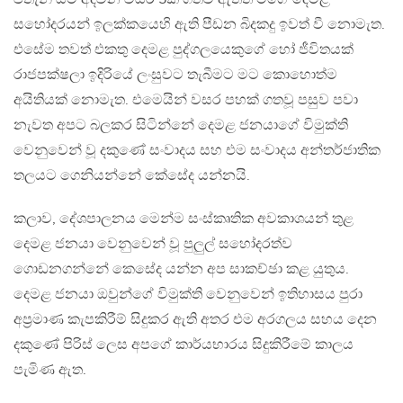
සහෝදරයන් ඉලක්කයෙහි ඇති පීඩන බිදකදු ඉවත් වී නොමැත. ​
එසේම තවත් එකතු දෙමළ පුද්ගලයෙකුගේ හෝ ජීවිතයක්
රාජපක්ෂලා ඉදිරියේ ලංසුවට තැබීමට මට කොහොත්ම
අයිතියක් නොමැත. එමෙයින් වසර පහක් ගතවූ පසුව පවා
නැවත අපට බලකර සිටින්නේ දෙමළ ජනයාගේ විමුක්ති
වෙනුවෙන් වූ දකුණේ සංවාදය සහ එම සංවාදය අන්තර්ජාතික
තලයට ගෙනියන්නේ කේසේද යන්නයි.
කලාව, දේශපාලනය මෙන්ම සංස්කෘතික අවකාශයන් තුළ
දෙමළ ජනයා වෙනුවෙන් වූ පුලුල් සහෝදරත්ව
ගොඩනගන්නේ කෙසේද යන්න අප සාකච්ඡා කළ යුතුය.
දෙමළ ජනයා ඔවුන්ගේ විමුක්ති වෙනුවෙන් ඉතිහාසය පුරා
අප්‍රමාණ කැපකිරීම් සිදුකර ඇති අතර එම අරගලය සහය දෙන
දකුණේ පිරිස් ලෙස අපගේ කාර්යභාරය සිදුකිරීමේ කාලය
පැමිණ ඇත.