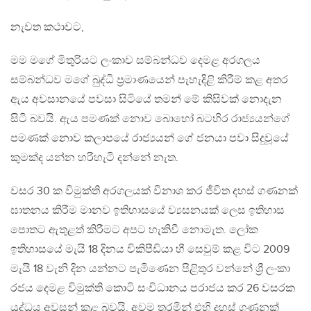
නැවත කථාවට,
මම මගේ මිතුරියට ලංකාව සම්බන්ධව දෙමළ අරගලය
සම්බන්ධව මගේ බුද්ධි ප්‍රමාණයෙන් පැහැදිළි කිරීම් කළ අතර
ඇය අවසානයේ පවසා සිටියේ තමන් මේ කිසිවක් නොදැන
සිටි බවයි. ඇය පමණක් නොව ​බොහෝ බටහිර රාජ්‍යයන්ගේ
පමණක් නොව කලාපයේ රාජ්‍යයන් ගේ ජනයා පවා සිදුවූයේ
කුමක්ද යන්න හරිහැටි දන්නේ නැත.
වසර 30 ක විමුක්ති අරගලයක් විනාශ කර ජීවිත දහස් ගණනක්
ඝාතනය කිරීම මානව ඉතිහාසයේ ව්‍යසනයක් ලෙස ඉතිහාස
පොතට ඇතුළත් කිරීමට අපට හැකිවී නොමැත. ලෝක
ඉතිහාසයේ මැයි 18 දිනය විකිපීඩියා හී සෙවුම් කළ විට 2009
මැයි 18 වැනි දින යන්නට පැමිණෙන පිළිතුර වන්නේ ශ්‍රී ලංකා
රජය දෙමළ විමුක්ති කොටි සංවිධානය පරාජය කර 26 වසරක
යුද්ධය අවසන් කළ බවයි. අවම තරමින් එහි දහස් ගණනක්