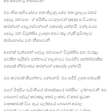
අප අසමත් වූ නිසාවෙනි.
එම නිසා අභියෝගය ඉතා තියුණු සේම ඉතා ප්‍රබලය.එනම්
දෙමළ ජනයා​ෙග් අයිතිය වෙනුවෙන් දකුණු සංවිධානය
කරන්නේ පෙළගස්වන්නේ කෙසේද යන්නයි. මන්ද එයම
දෙමළ ජන විමුත්තිය උදෙසා අපට කළ හැකි සුවිශාලම
කාර්යභාරය වන නිසාවෙනි.
අනෙක් පැත්තෙන් දෙමළ ජනයාගේ විමුක්තිය සහ රටතුළ
පවතින පැසිස්ට් පන්නයේ පාලනයට එරෙහිව අන්තර්ජාතික
මතයක් නිර්මාණය කරන්නේ කෙසේද යන්නයි.
මම කථාවක් කියන්නට යන්නෙමි. එය සජීවී උදාහරණයකි.
මගේ මිතුරිය පැමිණියේ ස්පාඥ්ඥයේ බාර්සි​ෙලා්නාවෙනි. අප
බොහෝ දේවල් කථාකළ අතර ලංකාව ඒ අතර ප්‍රධාන
මාතෘකාවක් විය. ඇය ලෝකයේ බොහෝ අරගල
සම්බන්ධයෙන් උනන්දුවක් සහ ඒ සම්බන්ධව වාර්තා