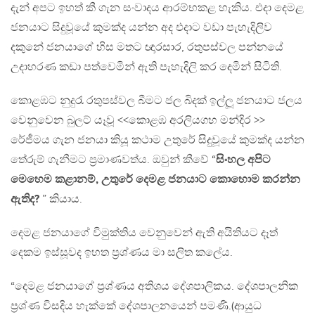
දැන් අපට ඉහත් කී ගැන සංවාදය ආරම්භකළ හැකිය. එදා දෙමළ
ජනයාට සිදු​වූයේ කුමක්ද යන්න අද එදාට වඩා පැහැදිලිව
දකුනේ ජනයාගේ හිස මතට ඥාරසාර, රතුපස්වල පන්නයේ
උදාහරණ කඩා පත්වෙමින් ඇති පැහැදිලි කර දෙමින් සිටිති.
කොළඹට නුදුරැ රතුපස්වල බීමට ජල බිදක් ඉල්ලූ ජනයාට ජලය
වෙනුවෙන බුලට් යෑවූ <<කොළඹ අරලියගහ මන්දිර >>
රේජීමය ගැන ජනයා කියූ කථාම උතුරේ සිදුවූයේ කුමක්ද යන්න
තේරුම් ගැනීමට ප්‍රමාණවත්ය. ඔවුන් කීවේ “
සිංහල අපිට
මෙහෙම කළානම්, උතුරේ දෙමළ ජනයාට කොහොම කරන්න
ඇතිද?
” කියාය.
දෙමළ ජනයාගේ විමුක්තිය වෙනුවෙන් ඇති අයිතියට දෑත්
දෙකම ඉස්සූවද ඉහත ප්‍රශ්ණය මා සලිත කලේය.
“දෙමළ ජනයාගේ ප්‍රශ්ණය අතිශය දේශපාලිකය. දේශපාලනික
ප්‍රශ්ණ විසදිය හැක්කේ දේශපාලනයෙන් පමණි.(ආයුධ