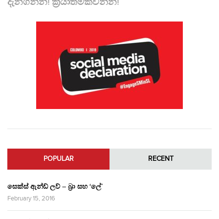
දැනගන්න! ක්‍රියාත්මකවන්න!
POPULAR
RECENT
සෙක්ස් ඇන්ඩ් ලව් – බ්‍රා සහ ‘ලේ’
February 15, 2016