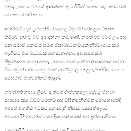
දෙමළ ජනයා රජයේ ආරක්ෂක අංශ විසින් ඝාතය කළ බවටවත්
සටහනක් එහි නැත.
බටහිර විදෙස් ප්‍රතිපත්තීන් දෙමළ විමුක්ති අරගලය විනාශ
කිරීමට සහ වූ බව අප දන්නා කරුණකි. නමුත් එම රටවල පොදු
ජන සමාජ කොටස් සමග ඒකාබද්ධතාවයක් නිර්මාණය කර
ගැනීමට එය බාධාවක් නොවන අතර අප එසේ කර
තිබුණානනම් එදා දෙමළ ජනයා දහස් ගණනක් ඝාතනය කරන
විට ඔවුන් හරහා ඔවුන්ගේ ආණ්ඩුවලට බලපෑම් කිරීමට අපට
අවස්ථාව හිමිවන්නට තිබුණි.
නමුත් ඉතිහාසය ලියවී ඇත්තේ රාජපක්ෂලා දෙමළ ජනයා
ඝාතයය කළ බවට මෙන්ම අප විසින්ද නිශ්චිත මොහොතේදී
අපගේ වගකීම ඉටුකර නොමැති නිසාම රාජපක්ෂලාට
අවශ්‍යපරිදි නටන්නට වේදිකාවක් සකස් කර දුන්නා කියාය.
එතැන් සිටි අදවන වසර 5ක් ගතවී ඇතත් මගේ දෙමළ