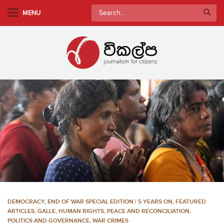
S
Search
MENU
k
for:
i
p
t
o
m
a
i
n
c
o
n
t
e
n
DEMOCRACY
,
END OF WAR SPECIAL EDITION | 5 YEARS ON
,
FEATURED
t
ARTICLES
,
GALLE
,
HUMAN RIGHTS
,
PEACE AND RECONCILIATION
,
POLITICS AND GOVERNANCE
,
WAR CRIMES