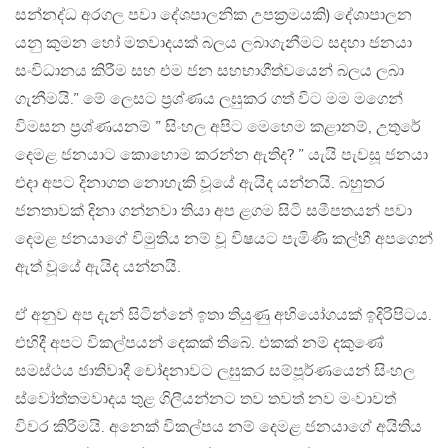
සන්නද්ධ අරගල පවා ​දේශපාලනික උපක්‍රමයකි) දේශාපාලන
යනු කුමන හෝ මතවාදයක් බලය ලබාගැනීමට සදහා ජනයා
සංවිධානය කිරීම සහ එම ජන සහභාගීත්වයෙන් බලය ලබා
ගැනීමයි.” මේ ලෙසට ප්‍රශ්ණය ලඝුකර ගත් විට මම මගෙන්
විමසන ප්‍රශ්ණයනම් ” සිංහල අපිට මෙහෙම කළානම්, උතුරේ
දෙමළ ජනයාට කොහොම කරන්න ඇතිද? ” යැයි පැවසූ ජනයා
එදා අපට දිනාගත නොහැකි වූයේ ඇයිද යන්නයි. බහුතර
ජනතාවක් දිනා ගන්නවා තියා අප ළගම සිටි සමීපතයන් පවා
දෙමළ ජනයාගේ විමුතිය නම් වූ විෂයට පැමිණි කල්හී අපගෙන්
ඇත් වූයේ ඇයිද යන්නයි.
ඒ අනුව අප දැන් සිටින්නේ ඉතා තියුණු අභි​යෝගයක් ඉදිරිපිටය.
එහිදී අපට විකල්පයන් දෙකක් තිබේ. එකක් නම් දකුණේ
සමස්ථය ජාතිවාදී චෝදනාවට ලඝුකර සම්පූර්ණයෙන් සිංහල
ස්වෝත්තමවාදය තුළ ගිලීයන්නට තව තවත් නව මංවාවත්
විවර කිරීමයි. අනෙක් විකල්පය නම් දෙමළ ජනයාගේ අයිතිය