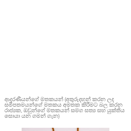
ආදරණීයන්ගේ මතකයන් (අතුරුදහන් කරන ලද
සමීපතමයන්ගේ මතකය අමතක කිරීමට බල කරන
රාජ්‍යක, ඔවුන්ගේ මතකයන් සමග සත්‍ය සහ යුක්තිය
සොයා යන ගමන් ගැන)