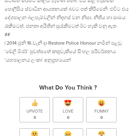
ස්ථාපිත කිරීමට කාලය පැමිණ තිබේ. එය කළ හැක්කේ
පොලීසිය ස්වාධීන ආයතනයක් බවට පත් කිරීමෙනි. එවිට එය
දේශපාලන බලපෑම්වලින් නිදහස් වන නිසා, නීතිය හා සාමය
රැකීමටත්, ජනතා අයිතීන් සුරැකීමටත් ඊට හැකි වනු ඇත.
##
| 2014 ජුනි 16 වැනි දා Restore Police Honour නමින් පළවූ
‘ඬේලි මිරර්’ පුවත්පතේ කතුවැකියේ සිංහල පරිවර්තනය
‘යහපාලනය ලංකා’ අනුග‍්‍රහයෙන්
What Do You Think ?
UPVOTE
LOVE
FUNNY
0
0
0