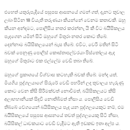
එහෙත් යතුරුපැදියේ පසුපස ආසනයේ ගමන් ගත්, දැනට තුවාල
ලබා සිටින 18 වියැති තරුණයා කියන්නේ වෙනම කතාවකි. ඔහු
කියන අන්දමට, පොලීසිය නතර කරන්නැ යි කී විට බයිිසිකලය
පැදගෙන යමින් සිටි ඔහුගේ මිතුරා නතර කොට තිබේ.
දෙන්නාම බයිසිකලයෙන් බැස තිබේ. එවිට, වෙරි මතින් සිටි
බවක් පෙනුණු පොලිස් කොස්තාපල්වරයා පිස්තෝලය ඇද
ඔහුගේ මිතුරාට එක එල්ලේම වෙඩි තබා තිබේ.
ඔහුගේ ප‍්‍රකාශයේ විශ්වාස කටහැකි බවක් තිබේ. මන්ද යත්,
මියගිය පුද්ගලයාගේ සිරුරේ වෙඩි පහරින් ලද තුවාලය හැරුණු
කොට වෙන කිසි සීරීමක්වත් නොවීමත්, බයිසිකලයට කිසි
අලාභහානියක් සිදුවී නොතිබීමත් නිසා ය. පොලීසිය වෙඩි
තිබ්බේ වේගයෙන් බයිසිකලය පැද යන පුද්ගලයෙකුට නම්, එම
බයිිසිකලයේ පසුපස ආසනයේ තවත් පුද්ගලයෙකු සිටි නිසා,
බයිසිකල් ධාවකයාට වෙඩි වැදීමට ඇති ඉඩකඩ ඉතා අල්ප ය.