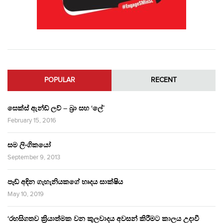
POPULAR
RECENT
සෙක්ස් ඇන්ඩ් ලව් – බ්‍රා සහ ‘ලේ’
February 15, 2016
සම ලිංගිකයෝ
September 9, 2013
පෑඩ් අඳින ගැහැනියකගේ හෘදය සාක්ෂිය
May 10, 2019
‘රහසිගතව ක්‍රියාත්මක වන කුලවාදය අවසන් කිරීමට කාලය උදාවී