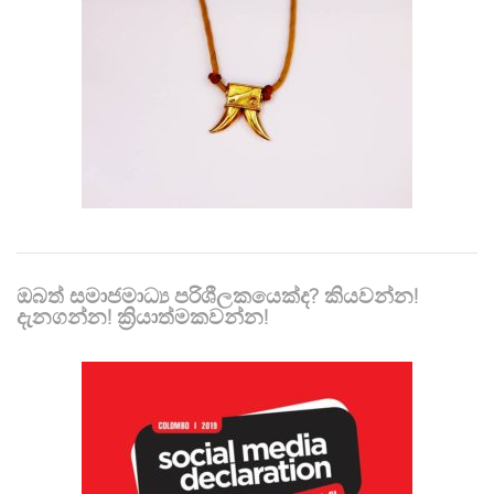
ඔබත් සමාජමාධ්‍ය පරිශීලකයෙක්ද? කියවන්න!
දැනගන්න! ක්‍රියාත්මකවන්න!