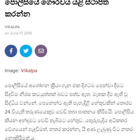
පොලීසියේ ගෞරවය යළි ස්ථාපිත
කරන්න
VIKALPA
on
June 17, 2014
Image:
Vikalpa
පොලීසියේ අශෝභන ක‍්‍රියා ගැන එක දිගටම පෙන්වා දීමට
සිදුවීම නීරස කටයුත්තක් බවට පත්ව ඇත. මෑතක දීම ඇති වූ
සිද්ධිය වන්නේ, පෙනෙන්ට ඇති පැහැදිළි හේතුවකින් තොරව
24 වියැති තරුණයෙකුව වෙඩි තබා ඝාතනය කිරීමයි. පොලීසිය
කියන අන්දමට වෙඩි තැබීමට හේතුව, යතුරුපැදිය අධිකතර
වේගයෙන් පැදවීමත්, නතර කරන්නැ යි අණ ලැබුණු විට නතර
නොකිරීමත් ය.