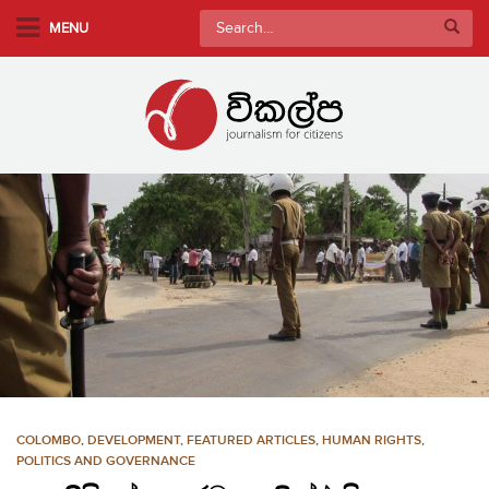
S
Search
MENU
k
for:
i
p
t
o
m
a
i
n
c
o
n
t
e
n
COLOMBO
,
DEVELOPMENT
,
FEATURED ARTICLES
,
HUMAN RIGHTS
,
t
POLITICS AND GOVERNANCE