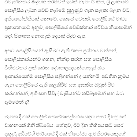
එවැන්නකට බිංදුවක තරම්වත් ඉඩක් නැතැ යි කීම, ශ‍්‍රි ලංකාවේ
පොලීසිය ලබන වෙඩි තැබීමේ පුහුණුව ගැන සළකා බලන විට,
අතිශයෝක්තියක් නොවේ. කෙසේ වෙතත්, පොලීසියේ මාධ්‍ය
ප‍්‍රකාශකයාට අනුව, පොලිසියේ වෙඩික්කාර පරිචය කියාපාමින්
දෝ, සිතාගත නොහැකි දෙයක් සිදුව ඇත.
අපට පොලීසියෙන් ඇසීමට ඇති එකම ප‍්‍රශ්නය වන්නේ,
පොලිස්කාරයන්ට ගහන, නින්දා කරන සහ පොලිසිය
විහිළුවකට ලක් කරන දේශපාලඥයන්ගෙනුත් ඔය
ආකාරයෙන්ම පොලීසිය පළිගන්නේ ද යන්නයි. පවතින ක‍්‍රමය
ගැන පොලීසියේ ඇති කලකිරීම සහ ආතතිය ඔවුන් පිට
කරගන්නේ, අහිංසක සිවිල් වැසියන්ට තඩිබෑමෙන් සහ මරා
දැමීමෙන් ද?
මෑතක දී එක් පොලිස් කොස්තාපල්වරයෙකුට පහර දී ඔහුගේ
වාහනයත් ගිනි තිබ්බේය. හේතුව, ඊට දින කිහිපයකට පෙර
දකුණු අධිවේගී මාර්ගයේ දී එක් නියෝජ්‍ය ඇමතිවරයෙකුගේ