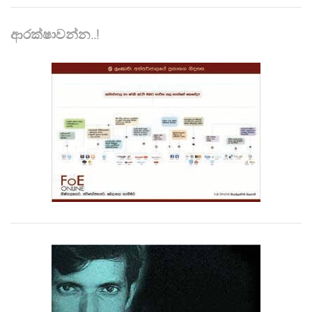
ආරක්ෂාවන්න..!