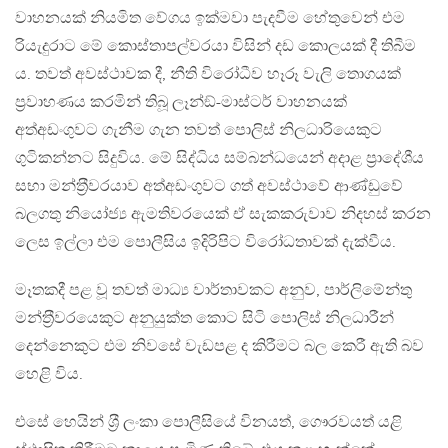
වාහනයක් නියමිත වේගය ඉක්මවා පැදවීම හේතුවෙන් එම
රියැදුරාට මේ කොස්තාපල්වරයා විසින් දඩ කොලයක් දී තිබීම
ය. තවත් අවස්ථාවක දී, නීති විරෝධීව හෑරූ වැලි තොගයක්
ප‍්‍රවාහණය කරමින් තිබූ ලෑන්ඞ්-මාස්ටර් වාහනයක්
අත්අඩංගුවට ගැනීම ගැන තවත් පොලිස් නිලධාරියෙකුට
ගුටිකන්නට සිදුවිය. මේ සිද්ධිය සම්බන්ධයෙන් අදාළ ප‍්‍රාදේශීය
සභා මන්ත‍්‍රීවරයාව අත්අඩංගුවට ගත් අවස්ථාවේ ආණ්ඩුවේ
බලගතු නියෝජ්‍ය ඇමතිවරයෙක් ඒ සැකකරුවාව නිදහස් කරන
ලෙස ඉල්ලා එම පොලීසිය ඉදිරිපිට විරෝධතාවක් දැක්වීය.
මෑතකදී පළ වූ තවත් මාධ්‍ය වාර්තාවකට අනුව, පාර්ලිමේන්තු
මන්ත‍්‍රීවරයෙකුට අනුයුක්ත කොට සිටි පොලිස් නිලධාරීන්
දෙන්නෙකුට එම නිවසේ වැඩපළ ද කිරීමට බල කෙරී ඇති බව
හෙළි විය.
එසේ හෙයින් ශ‍්‍රී ලංකා පොලීසියේ විනයත්, ගෞරවයත් යළි