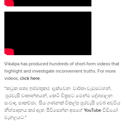
Vikalpa has produced hundreds of short-form videos that
highlight and investigate inconvenient truths. For more
videos,
click here
.
"කටුක සත්‍ය ඉස්මතුකර දැක්වෙන වාර්තා වැඩසටහන්,
පුරවැසි වෘතාන්තයන්, කෙටි චිත්‍රපට මෙන්ම දේශපාලන
සංවාද, සාකච්ඡා, සිය ගණනක් විකල්ප පුරවැසි වෙබ් අඩවිය
නිශ්පාදනය කර ඇත. පිවිසෙන්න අපගේ
YouTube
වීඩියෝ
චැනලයට."