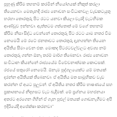
පුහුණු කිරීම තහනම් කරමින් නියෝගයක් නිකුත් කරලා
තියෙනවා. මෙතැනදී රාජ්‍ය නොවන සංවිධානවල වැඩකටයුතු
හරහා තොරතුරු පිට රටට යනවා කියලා වැරදි වැටහීමක
ආණ්ඩුව ඉන්නවා. ඇත්තටම ගත්තොත් මේ වගේ තහනම්
කිරීම නිසා සිද්ධ වෙන්නේ තොරතුරු පිට රටට යාම නතර වීම
නෙමෙයි මේ රටේ ජනතාවට තොරතුරු දැනගන්න තියෙන
අයිතිය සීමා වෙන එක. මොකද පිටරටවල්වලට අවශ්‍ය නම්
තොරතුරු ගන්න ඕනෑ තරම් මාර්ග තිබෙනවා. රාජ්‍ය නොවන
සංවිධාන කියන්නේ රාජ්‍යයේම විවේචනාත්මක කොටසක්.
රජයේ සතුරෝ නෙමෙයි. ඕනෑම පුද්ගලයෙක්ට යම් මතයක්
දරන්න අයිතියක් තිබෙනවා. ඒ අයිතිය මත සාමූහිකව වැඩ
කරන්න ඒ අයට පුලුවන්. ඒ අයිතිය නතර කිරීම භාෂණයේ සහ
ප‍්‍රකාශනයේ නිදහසට වැට බැදීමක්. මේ ප‍්‍රශ්නය මහජනයා
අතරට අරගෙන ගිහින් ඒ ගැන පුළුල් මතයක් ගොඩනැගීමට අපි
ඉදිරියේදී අපේක්ෂා කරනවා’’