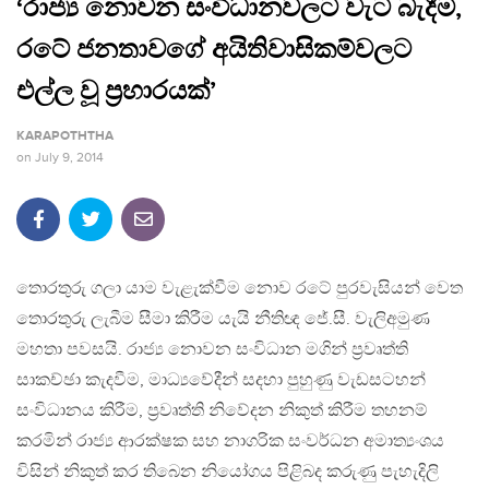
‘රාජ්‍ය නොවන සංවිධානවලට වැට බැදීම,
රටේ ජනතාවගේ අයිතිවාසිකම්වලට
එල්ල වූ ප‍්‍රහාරයක්’
KARAPOTHTHA
on
July 9, 2014
තොරතුරු ගලා යාම වැළැක්වීම නොව රටේ පුරවැසියන් වෙත
තොරතුරු ලැබීම සීමා කිරීම යැයි නීතිඥ ජේ.සී. වැලිඅමුණ
මහතා පවසයි. රාජ්‍ය නොවන සංවිධාන මගින් ප‍්‍රවෘත්ති
සාකච්ඡා කැදවීම, මාධ්‍යවේදීන් සදහා පුහුණු වැඩසටහන්
සංවිධානය කිරීම, ප‍්‍රවෘත්ති නිවේදන නිකුත් කිරීම තහනම්
කරමින් රාජ්‍ය ආරක්ෂක සහ නාගරික සංවර්ධන අමාත්‍යංශය
විසින් නිකුත් කර තිබෙන නියෝගය පිළිබද කරුණු පැහැදිලි