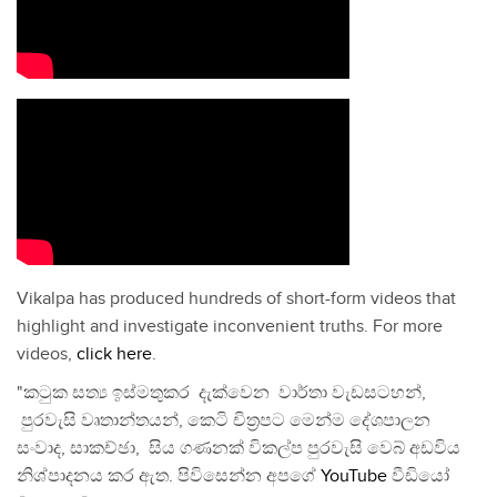
Vikalpa has produced hundreds of short-form videos that
highlight and investigate inconvenient truths. For more
videos,
click here
.
"කටුක සත්‍ය ඉස්මතුකර දැක්වෙන වාර්තා වැඩසටහන්,
පුරවැසි වෘතාන්තයන්, කෙටි චිත්‍රපට මෙන්ම දේශපාලන
සංවාද, සාකච්ඡා, සිය ගණනක් විකල්ප පුරවැසි වෙබ් අඩවිය
නිශ්පාදනය කර ඇත. පිවිසෙන්න අපගේ
YouTube
වීඩියෝ