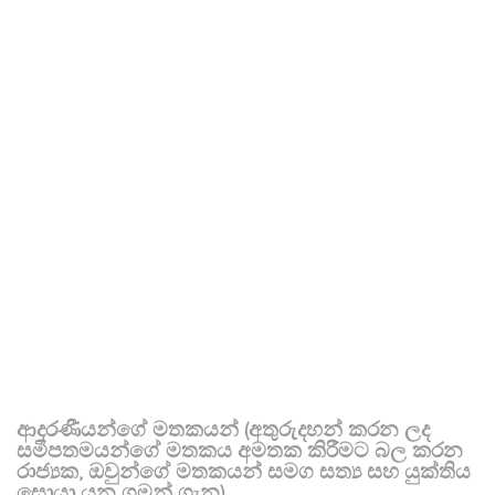
ආදරණීයන්ගේ මතකයන් (අතුරුදහන් කරන ලද
සමීපතමයන්ගේ මතකය අමතක කිරීමට බල කරන
රාජ්‍යක, ඔවුන්ගේ මතකයන් සමග සත්‍ය සහ යුක්තිය
සොයා යන ගමන් ගැන)