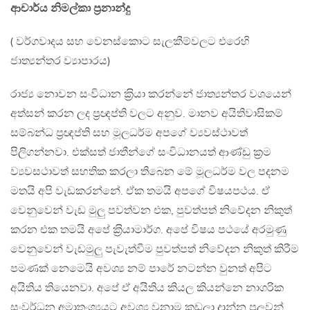
ආචාර්ය නිමල්කා ප‍්‍රනාන්දු
( වර්ගවාදය සහ වෙනස්කොට සැලකීම්වලට එරෙහි
ජාත්‍යන්තර ව්‍යාපාරය)
රාජ්‍ය නොවන සංවිධාන ක‍්‍රියා කරන්නේ ජාත්‍යන්තර වශයෙන්
අත්සන් කරන ලද ප‍්‍රඥප්ති වලට අනුව. මානව අයිතිවාසිකම්
සම්බන්ධ ප‍්‍රඥප්ති සහ මූලධර්ම අපගේ ව්‍යවස්ථාවත්
පිලිගන්නවා. එක්සත් ජාතීන්ගේ සංවිධානයත් ආණ්ඩු ක‍්‍රම
ව්‍යවසථාවත් සහතික කරලා තිබෙන මේ මූලධර්ම වල පදනම
මතයි අපි වැඩකරන්නේ. ඒක තමයි අපගේ විෂයපථය. ඒ
වෙනුවෙන් වැඩ මුලු පවත්වන එක, පුවත්පත් නිවේදන නිකුත්
කරන එක තමයි අපේ ක‍්‍රියාමාර්ග. අපේ විෂය පථයේ අරමුණු
වෙනුවෙන් වැඩමුලු පැවැත්වීම පුවත්පත් නිවේදන නිකුත් කිරීම
පමණක් නෙමෙයි අවශ්‍ය නම් පාරේ නටන්න වුනත් අපිට
අයිතිය තියෙනවා. අපේ ඒ අයිතිය කියල කියන්නෙ නාගරික
සංවර්ධන අමාතංශ්‍යයට අවශ්‍ය වුනාම කඩලා දාන්න පුලුවන්