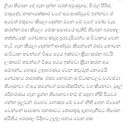
ලියා තිබෙන දේ ගැන දන්න සරත් අමුණුගම, ජී.එල්.පීරිස්,
වාසුදේව නානායක්කාර වගේ අය ආණ්ඩුවේ ඉන්නවා. ඒ
අයවත් එතුමාට කියලා දෙන්න ඕනෙ මේ වගේ මෝඩ වැඩ
කරන්න එපා කියලා. මේක සමාජයේ ඇතිවී තිබෙන බරපතල
තත්ත්වයක්. ගෝඨාභය කවුද පුරවැසියන්ට සංවිධානය වෙන
හැටි ගැන කියලා දෙන්න? ආණ්ඩුව කියන්නේ රාජ්‍ය නොවන
සංවිධාන තමන්ගේ විෂය පථය ඉක්මවා ක‍්‍රියා කරන බවයි.
ලංකාවේ තමන්ගේ විෂය පථය ඉක්මවා ක‍්‍රියා කරන අය
සම්බන්ධ හොදම උදාහරණය වෙන කවුරුත් නෙමෙයි
ගෝඨාභය රාජපක්ෂ. රාජ්‍ය නොවන සංවිධානවලට ව්‍යවස්ථා
තිබෙනවා. ඒ අය තමන්ගේ සාමාජිකයින්ට වග කියනවා. මුදල්
පරිහරණය ගැන ප‍්‍රශ්න තිබෙනවා නම් ඒ සදහා නිසි පියවර
ගන්න පුලුවන්. එහෙම නොකර මේ වගේ නීති ගෙන ඒමෙන්
වෙන්නේ සාමාන්‍ය ජනතාවට තොරතුරු දැනගැනීමට තිබෙන
අයිතිය බරපතල විදිහට උල්ලංඝනය වෙන එක