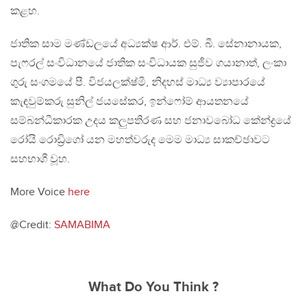
කළහ.
ජාතික සාම මණ්ඩලයේ අධ්‍යක්ෂ ආර්. එම්. බී. සේනානායක,
පැෆරල් සංවිධානයේ ජාතික සංවිධායක සුජීව ගයානාත්, ලංකා
ගුරු සංගමයේ පී. විජයලක්ෂ්මී, නිදහස් මාධ්‍ය ව්‍යාපාරයේ
කැඳවුම්කරු සුනිල් ජයසේකර, ඉන්ෆෝම් ආයතනයේ
සම්බන්ධීකාරක උදය කලුපතිරණ සහ ජනාවබෝධ කේන්ද්‍රයේ
රෝයි රොඩ්‍රිගෝ යන මහත්වරුද මෙම මාධ්‍ය සාකච්ඡාවට
සහභාගී වූහ.
More Voice
here
@Credit:
SAMABIMA
What Do You Think ?