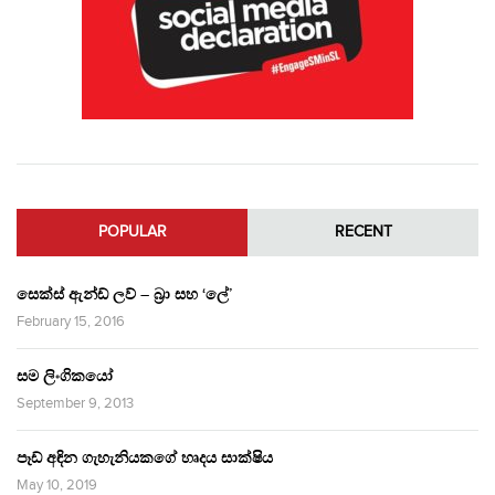
POPULAR
RECENT
සෙක්ස් ඇන්ඩ් ලව් – බ්‍රා සහ ‘ලේ’
February 15, 2016
සම ලිංගිකයෝ
September 9, 2013
පෑඩ් අඳින ගැහැනියකගේ හෘදය සාක්ෂිය
May 10, 2019