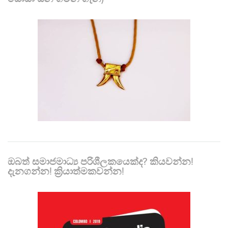
ඔබත් සමාජමාධ්‍ය පරිශීලකයෙක්ද? කියවන්න!
දැනගන්න! ක්‍රියාත්මකවන්න!