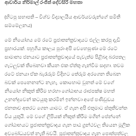
ආචාර්ය නිර්මාල් රංජිත් දේවසිරි මහතා
(හිටපු සභාපති – විශ්ව විද්‍යාලයීය ආචර්යවරුන්ගේ සමිති
සම්මේලනය)
මේ නියෝගය මේ රටේ ප‍්‍රජාතන්ත‍්‍රවාදයට එල්ල කරපු දැඩි
ප‍්‍රහාරයක්. පහුගිය කාලය පුරා අපි වෙහෙසුණා මේ රටේ
සාමාන්‍ය ජනයාට ප‍්‍රජාතන්ත‍්‍රවාදයේ පැවැත්ම පිළිබද බරපතල
ගැටලුවක් තිබෙනවා කියන එක ඒත්තු ගැන්වීම සදහා. තවම
රටේ ජනයා ඒක බැරෑරුම් විදිහට තේරුම් අරගෙන තිබෙන
බවක් පෙනෙනන්ට නැහැ. කොහොම වුනත් මේ වගේ
නියෝග නිකුත් කිරීම හරහා ගෝඨාභය රාජපක්ෂ මහත්
උනන්දුවෙන් කටයුතු කරමින් ඉන්නවා අපේ පණිවුඩය
ජනතාව අතරට ගෙන යාමට. ඒ ගැන අපි එතුමාට ස්තුතිවන්ත
විය යුතුයි. මේ වගේ ලිපියක් නිකුත් කිරීම මගින් පේන්නේ
ගෝඨාභයට ප‍්‍රජාතන්ත‍්‍රවාදය ගැන පාඨ ග‍්‍රන්ථවල තියෙන මූලික
අවබෝධයවත් නැති බවයි. ප‍්‍රජාතන්ත‍්‍රවාදය ගැන පොත්පත්වල