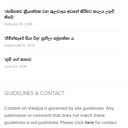
‘රහසිගතව ක්‍රියාත්මක වන කුලවාදය අවසන් කිරීමට කාලය උදාවී
තිබේ.’
February 15, 2016
‘හිමින්සැරේ පියා විදා‘ සුනිලා සමුගත්තා ය.
September 9, 2013
‘භූමි’ ගේ කතාව
June 23, 2016
GUIDELINES & CONTACT
Content on Vikalpa is governed by site guidelines. Any
submission or comment that does not match these
guidelines is not published. Please click
here
for contact