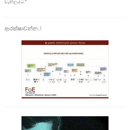
චැනලයට."
ආරක්ෂාවන්න..!