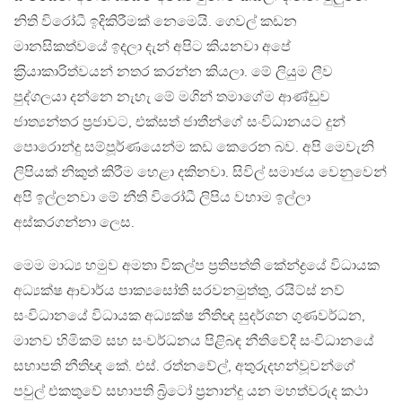
නිති විරෝධී ඉදිකිරීමක් නෙමෙයි. ගෙවල් කඩන
මානසිකත්වයේ ඉදලා දැන් අපිට කියනවා අපේ
ක‍්‍රියාකාරිත්වයන් නතර කරන්න කියලා. මේ ලියුම ලීව
පුද්ගලයා දන්නෙ නැහැ මේ මගින් තමාගේම ආණ්ඩුව
ජාත්‍යන්තර ප‍්‍රජාවට, එක්සත් ජාතීන්ගේ සංවිධානයට දුන්
පොරොන්දු සම්පූර්ණයෙන්ම කඩ කෙරෙන බව. අපි මෙවැනි
ලිපියක් නිකුත් කිරීම හෙළා දකිනවා. සිවිල් සමාජය වෙනුවෙන්
අපි ඉල්ලනවා මේ නීති විරෝධී ලිපිය වහාම ඉල්ලා
අස්කරගන්නා ලෙස.
මෙම මාධ්‍ය හමුව අමතා විකල්ප ප්‍රතිපත්ති කේන්ද්‍රයේ විධායක
අධ්‍යක්ෂ ආචාර්ය පාක්‍යසෝති සරවනමුත්තු, රයිට්ස් නව්
සංවිධානයේ විධායක අධ්‍යක්ෂ නීතිඥ සුදර්ශන ගුණවර්ධන,
මානව හිමිකම් සහ සංවර්ධනය පිළිබඳ නීතිවේදී සංවිධානයේ
සභාපති නීතිඥ කේ. එස්. රත්නවේල්, අතුරුදහන්වූවන්ගේ
පවුල් එකතුවේ සභාපති බ්‍රිටෝ ප්‍රනාන්දු යන මහත්වරුද කථා