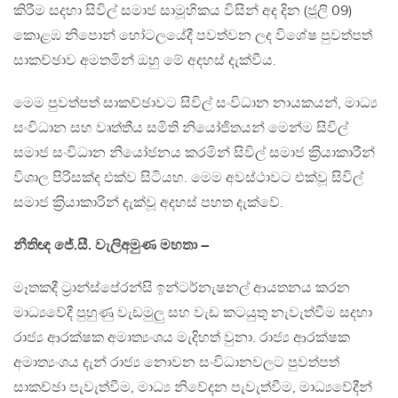
කිරීම සදහා සිවිල් සමාජ සාමූහිකය විසින් අද දින (ජූලි 09)
කොළඹ නිපොන් හෝටලයේදී පවත්වන ලද විශේෂ පුවත්පත්
සාකච්ඡාව අමතමින් ඔහු මේ අදහස් දැක්වීය.
මෙම පුවත්පත් සාකච්ඡාවට සිවිල් සංවිධාන නායකයන්, මාධ්‍ය
සංවිධාන සහ වෘත්තීය සමිති නියෝජිතයන් මෙන්ම සිවිල්
සමාජ සංවිධාන නියෝජනය කරමින් සිවිල් සමාජ ක‍්‍රියාකාරීන්
විශාල පිරිසක්ද එක්ව සිටියහ. මෙම අවස්ථාවට එක්වූ සිවිල්
සමාජ ක‍්‍රියාකාරින් දැක්වූ අදහස් පහත දැක්වේ.
නීතිඥ ජේ.සී. වැලිඅමුණ මහතා –
මෑතකදී ට‍්‍රාන්ස්පේරන්සි ඉන්ටර්නැෂනල් ආයතනය කරන
මාධ්‍යවේදී පුහුණු වැඩමුලු සහ වැඩ කටයුතු නැවැත්වීම සදහා
රාජ්‍ය ආරක්ෂක අමාත්‍යංශය මැදිහත් වුනා. රාජ්‍ය ආරක්ෂක
අමාත්‍යංශය දැන් රාජ්‍ය නොවන සංවිධානවලට පුවත්පත්
සාකච්ඡා පැවැත්වීම, මාධ්‍ය නිවේදන පැවැත්වීම, මාධ්‍යවේදීන්