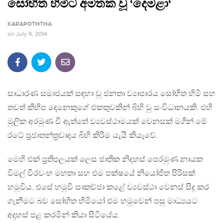
සෝභිත හිමිට අමතක වූ ‘දෙමළා‘
KARAPOTHTHA
on
July 9, 2014
සාධාරණ සමාජයක් සඳහා වු ජනතා ව්‍යාපාරය සෝභිත හිමි සහ
තවත් කිහිප දෙනෙකුගේ එකතුවකින් බිහි වු සංවිධානයකි. එහි
මුලික අරමුණ වී ඇත්තේ ව්‍යවස්ථාමයක් වෙනසක් මගින් මේ
රටේ ප‍්‍රජාතන්ත‍්‍රවාදය බිහි කිරිම යැයි කියැවේ.
මෙහි එක් ප‍්‍රතිපලයක් ලෙස ජාතික නිදහස් පෙරමුණ නායක
විමල් වීරවංහ මහතා සහ එම පක්ෂයේ නියෝජිත පිරිසක්
හමුවිය. එසේ හමුවී සාකච්ජා කළේ ව්‍යවස්ථා වෙනස් සිදු කර
ගැනීමට බව සෝභිත හිමියෝ එම හමුවෙන් පසු මාධ්‍යයට
අදහස් පළ කරමින් කියා සිටියේය.