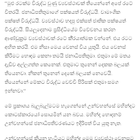
‘‘මුළු රටක්ම විරුද්ධ වුණු ව්‍යවස්ථාවක් තියෙන්නේ අපේ රටේ
විතරයි. ජනාධිපතිතුමාගේ පක්ෂයත් විරුද්ධයි. වාමාංශික
පක්ෂත් විරුද්ධයි. ව්‍යවස්ථාව හදපු එක්සත් ජාතික පක්ෂයත්
විරුද්ධයි. සියලූදෙනාම ප‍්‍රසිද්ධියේම විවේචනය කරන
ආණ්ඩුක‍්‍රම ව්‍යවස්ථාවක් රටේ කි‍්‍රයාත්මක වන්නේ. එය රටට
අහිත කරයි. එම නිසා මෙය වෙනස් විය යුතුයි. එය වෙනස්
කිරීමට හොඳම කෙනා තමයි ජනාධිපතිතුමා. එතුමා මේ මතය
දැඩිව අල්ලගත්ත කෙනෙක්. එතුමාට තුනෙන් දෙකක බලයක්
තියෙනවා. නිකන් තුනෙන් දෙකේ බලයක් නෙවෙයි.
තියෙන්නේ මේකට විරුද්ධ වෙච්චි පිරිසක් එතුමා සමග
ඉන්නවා.‘‘
මේ ප‍්‍රකාශය බැලුබැල්මටම හැගෙන්නේ උන්වහන්සේ මහින්දට
කොටස්කාරයෝ සොයමින් යන බවය. මහින්ද හොදනම්
උන්වහන්සේ ජනාධිපතිවරණයට ඉදිරිපත් විය යුතු නැත.
උන්වහන්සේ කියන හැටියට මහින්ද මෙම ව්‍යවස්ථා වෙනසට