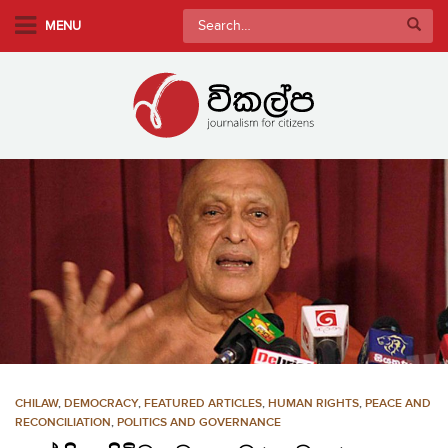
S
Search
MENU
k
for:
i
p
t
o
m
a
i
n
c
o
n
t
e
n
CHILAW
,
DEMOCRACY
,
FEATURED ARTICLES
,
HUMAN RIGHTS
,
PEACE AND
t
RECONCILIATION
,
POLITICS AND GOVERNANCE