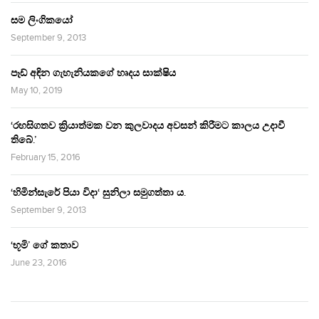
සම ලිංගිකයෝ
September 9, 2013
පෑඩ් අඳින ගැහැනියකගේ හෘදය සාක්ෂිය
May 10, 2019
‘රහසිගතව ක්‍රියාත්මක වන කුලවාදය අවසන් කිරීමට කාලය උදාවී
තිබේ.’
February 15, 2016
‘හිමින්සැරේ පියා විදා‘ සුනිලා සමුගත්තා ය.
September 9, 2013
‘භූමි’ ගේ කතාව
June 23, 2016