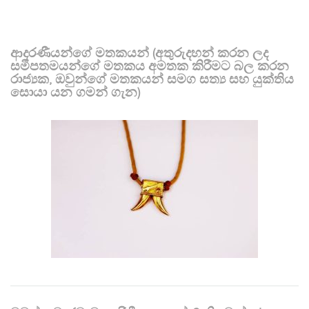
ආදරණීයන්ගේ මතකයන් (අතුරුදහන් කරන ලද
සමීපතමයන්ගේ මතකය අමතක කිරීමට බල කරන
රාජ්‍යක, ඔවුන්ගේ මතකයන් සමග සත්‍ය සහ යුක්තිය
සොයා යන ගමන් ගැන)