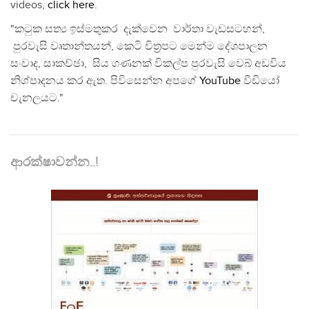
videos,
click here
.
"කටුක සත්‍ය ඉස්මතුකර දැක්වෙන වාර්තා වැඩසටහන්,
පුරවැසි වෘතාන්තයන්, කෙටි චිත්‍රපට මෙන්ම දේශපාලන
සංවාද, සාකච්ඡා, සිය ගණනක් විකල්ප පුරවැසි වෙබ් අඩවිය
නිශ්පාදනය කර ඇත. පිවිසෙන්න අපගේ
YouTube
වීඩියෝ
චැනලයට."
ආරක්ෂාවන්න..!