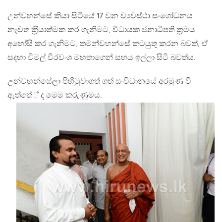
උන්වහන්සේ කියා සිටියේ 17 වන ව්‍යවස්ථා සංශෝධනය
නැවත ක‍්‍රියාත්මක කර ගැනිමට, විධායක ජනාධිපති ක‍්‍රමය
අහෝසි කර ගැනිමට, තමන්වහන්සේ කටයුතු කරන බවත්, ඒ
සදහා විමල් වීරවංශ මහතාගෙන් සහය ඉල්ලා සිටි බවත්ය.
උන්වහන්සේලා පිහිටුවාගත් ගත් සංවිධානයේ අරමුණ වී
ඇත්තේ් ද මෙම කරුණුමය.