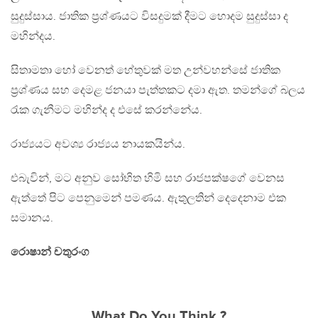
සුදුස්සාය. ජාතික ප‍්‍රශ්ණයට විසදුමක් දීමට හොදම සුදුස්සා ද
මහින්දය.
සිතාමතා හෝ වෙනත් හේතුවක් මත උන්වහන්සේ ජාතික
ප‍්‍රශ්ණය සහ දෙමළ ජනයා පැත්තකට දමා ඇත. තමන්ගේ බලය
රැක ගැනීමට මහින්ද ද එසේ කරන්නේය.
රාජ්‍යයට අවශ්‍ය රාජ්‍යය නායකයින්ය.
එබැවින්, මට අනුව සෝභිත හිමි සහ රාජපක්ෂගේ වෙනස
ඇත්තේ පිට පෙනුමෙන් පමණය. ඇතුලතින් දෙදෙනාම එක
සමානය.
රොෂාන් චතුරංග
What Do You Think ?