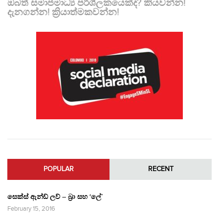
ඔබත් සමාජමාධ්‍ය පරිශීලකයෙක්ද? කියවන්න!
දැනගන්න! ක්‍රියාත්මකවන්න!
POPULAR
RECENT
සෙක්ස් ඇන්ඩ් ලව් – බ්‍රා සහ ‘ලේ’
February 15, 2016