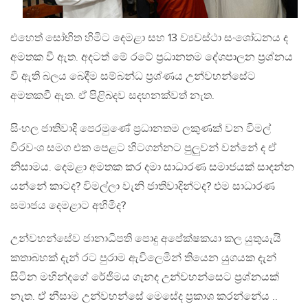
එහෙත් සෝභිත හිමිට දෙමළා සහ 13 ව්‍යවස්ථා සංශෝධනය ද
අමතක වී ඇත. අදටත් මේ රටේ ප‍්‍රධානතම දේශපාලන ප‍්‍රශ්නය
වී ඇති බලය බෙදීම සම්බන්ධ ප‍්‍රශ්ණය උන්වහන්සේට
අමතකවී ඇත. ඒ පිළිබදව සදහනක්වත් නැත.
සිංහල ජාතිවාදි පෙරමුණේ ප‍්‍රධානතම ලකුණක් වන විමල්
විරවංශ සමග එක පෙළට හිටගන්නට පුලුවන් වන්නේ ද ඒ
නිසාමය. දෙමළා අමතක කර දමා සාධාරණ සමාජයක් සාදන්න
යන්නේ කාටද? විමල්ලා වැනි ජාතිවාදින්ටද? එම සාධාරණ
සමාජය දෙමළාට අහිමිද?
උන්වහන්සේව ජානාධිපති පොදු අපේක්ෂකයා කල යුතුයැයි
කතාබහක් දැන් රට පුරාම ඇවිලෙමින් තියෙන යුගයක දැන්
සිටින මහින්දගේ රේජීමය ගැනද උන්වහන්සෙට ප‍්‍රශ්නයක්
නැත. ඒ නීසාම උන්වහන්සේ මෙසේද ප‍්‍රකාශ කරන්නේය ..