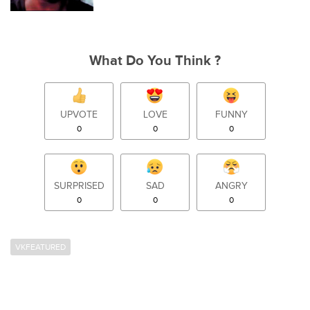
What Do You Think ?
UPVOTE
LOVE
FUNNY
0
0
0
SURPRISED
SAD
ANGRY
0
0
0
VKFEATURED