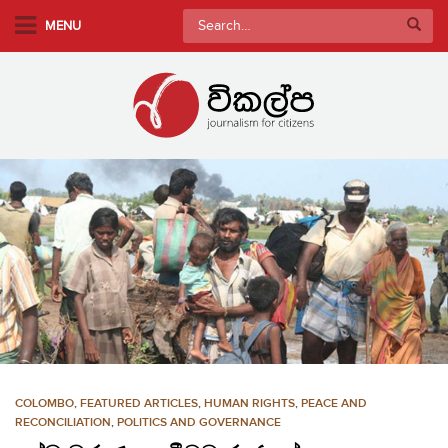
S
Search
MENU
k
for:
i
p
t
o
m
a
i
n
c
o
n
t
e
n
COLOMBO
,
FEATURED ARTICLES
,
HUMAN RIGHTS
,
PEACE AND
t
RECONCILIATION
,
POLITICS AND GOVERNANCE