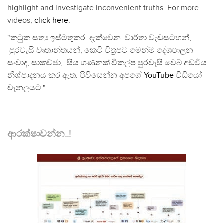
highlight and investigate inconvenient truths. For more
videos,
click here
.
"කටුක සත්‍ය ඉස්මතුකර දැක්වෙන වාර්තා වැඩසටහන්,
පුරවැසි වෘතාන්තයන්, කෙටි චිත්‍රපට මෙන්ම දේශපාලන
සංවාද, සාකච්ඡා, සිය ගණනක් විකල්ප පුරවැසි වෙබ් අඩවිය
නිශ්පාදනය කර ඇත. පිවිසෙන්න අපගේ
YouTube
වීඩියෝ
චැනලයට."
ආරක්ෂාවන්න..!