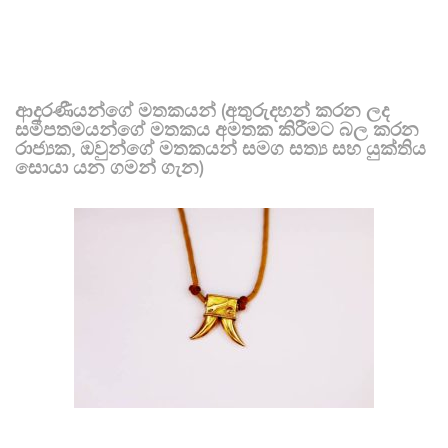
ආදරණීයන්ගේ මතකයන් (අතුරුදහන් කරන ලද
සමීපතමයන්ගේ මතකය අමතක කිරීමට බල කරන
රාජ්‍යක, ඔවුන්ගේ මතකයන් සමග සත්‍ය සහ යුක්තිය
සොයා යන ගමන් ගැන)