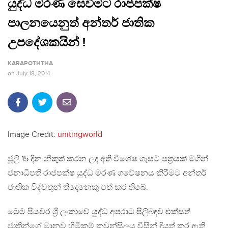
යුද්ධ මරණ සෙවීමට රාජපක්ෂ
පාලනයෙනුත් අන්තර් ජාතික
උපදේශකයින් !
KARAPOTHTHA
on
July 18, 2014
Image Credit:
unitingworld
ජූලි 15 දින නිකුත් කරන ලද අති විශේෂ ගැසට් පත්‍රයක් මගින්
ජනාධිපති රාජපක්ෂ යුද්ධ මරණ ගවේෂනය කිරීමට අන්තර්
ජාතික විද්වතුන් තිදෙනෙකු පත් කර තිබේ‍.
මෙම පියවර ශ්‍රී ලංකාවේ යුද්ධ අපරාධ පිලිබඳව එක්සත්
ජාතින්ගේ මානව හිමිකම් ‍කවුන්සිලය විසින් දියත් කර ඇති