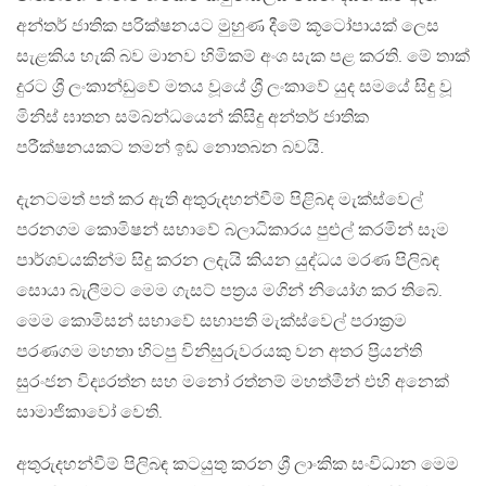
අන්තර් ජාතික පරික්ෂනයට මුහුණ දීමේ කූටෝපායක් ලෙස
සැළකිය හැකි බව මානව හිමිකම් අංශ සැක පළ කරති. මේ තාක්
දුරට ශ්‍රී ලංකාන්ඩුවේ මතය වූයේ ශ්‍රී ලංකාවේ යුද සමයේ සිදු වූ
මිනිස් ඝාතන සම්බන්ධයෙන් කිසිදු අන්තර් ජාතික
පරීක්ෂනයකට තමන් ඉඩ නොතබන බවයි.
දැනටමත් පත් කර ඇති අතුරුදහන්වීම් පිළිබද මැක්ස්වෙල්
පරනගම කොමිෂන් සභාවේ බලාධිකාරය පුළුල් කරමින් සෑම
පාර්ශවයකින්ම සිදු කරන ලදැයි කියන යුද්ධය මරණ පිලිබඳ
සොයා බැලීමට මෙම ගැසට් පත්‍රය මගින් නියෝග කර තිබේ.
මෙම කොමිසන් සභාවේ සභාපති මැක්ස්වෙල් පරාක්‍රම
පරණගම මහතා හිටපු විනිසුරුවරයකු වන අතර ප්‍රියන්ති
සුරංජන විද්‍යරත්න සහ මනෝ රත්නම් මහත්මීන් එහි අනෙක්
සාමාජිකාවෝ වෙති.
අතුරුදහන්වීම් පිලිබඳ කටයුතු කරන ශ්‍රී ලාංකික සංවිධාන මෙම