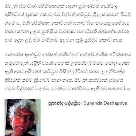
එවැනි ස්වාධීණ පරීක්ෂනයක් සඳහා ප්‍රමාණවත් නැතියි ද
ප්‍රසිද්ධියේ ප්‍රකාශ කොට එම විද්වත් කමිටුව ශ්‍රී ලංකාවෙන් පිටව
ගියේ ය. එකී ‍පරීක්ෂන කොමිසන් සභාව සිය කටයුතු අතරමැද
නතර කරන ලද නමුත් සිය වාර්තාව ජනාධිපති රාජපක්ෂ වෙත
බාර දෙන ලදී. එම වාර්තාව අද වන තුරු ප්‍රසිද්ධ කොට නැත.
රාජපක්ෂ ආන්ඩුව එක්සත් ජාතීන්ගේ අන්තර් ජාතික පරීක්ෂනය
හමූයේ දැන් යළිත් වරක් පෙර කී උප්පරවැට්ටියම යොදා ගෙන
ඇති අතර අයිජේප් කමිටුව විසින් ඉදිරිපත් කරන ලද නිර්දේශ
කිසිවක් තවම ක්‍රියාවට නගා නැත. එවැනි තත්වයක් යටතේ
මෙම විද්වතුන්ට ද එම ඉරණම ම අත්වීමට ඇති ඉඩ බොහෝ ය.
සුනන්ද දේශප්‍රිය
| Sunanda Deshapriya