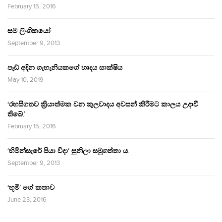
February 15, 2016
සම ලිංගිකයෝ
September 9, 2013
පෑඩ් අඳින ගැහැනියකගේ හෘදය සාක්ෂිය
May 10, 2019
‘රහසිගතව ක්‍රියාත්මක වන කුලවාදය අවසන් කිරීමට කාලය උදාවී
තිබේ.’
February 15, 2016
‘හිමින්සැරේ පියා විදා‘ සුනිලා සමුගත්තා ය.
September 9, 2013
‘භූමි’ ගේ කතාව
June 23, 2016