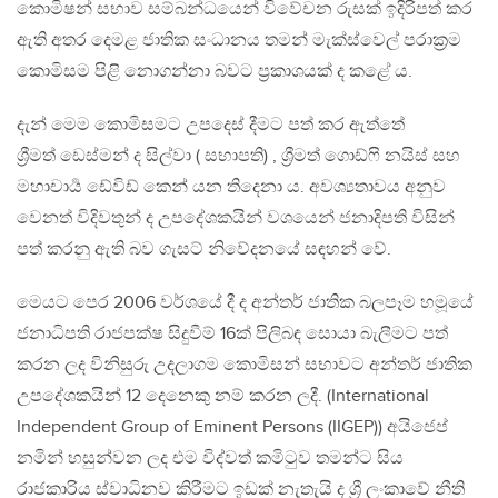
කොමිෂන් සභාව සම්බන්ධයෙන් විවේචන රුසක් ඉදිරිපත් කර
ඇති අතර දෙමළ ජාතික සංධානය තමන් මැක්ස්වෙල් පරාක්‍රම
කොමිසම පිළි නොගන්නා බවට ප්‍රකාශයක් ද කළේ ය.
දැන් මෙම කොමිසමට උපදෙස් දීමට පත් කර ඇත්තේ
ශ්‍රීමත් ඩෙස්මන් ද සිල්වා ( සභාපති) , ශ්‍රීමත් ගොඩ්ෆි නයිස් සහ
මහාචාර්‍ය ඩේවිඩ් කෙන් යන තිදෙනා ය. අවශ්‍යතාවය අනුව
වෙනත් විදිවතුන් ද උපදේශකයින් වශයෙන් ජනාදිපති විසින්
පත් කරනු ඇති බව ගැසට් නිවේදන‍යේ සඳහන් වේ.
මෙයට පෙර 2006 වර්ශයේ දී ද අන්තර් ජාතික බලපෑම හමූයේ
ජනාධිපති රාජපක්ෂ සිදුවීම් 16ක් පිලිබඳ සොයා බැලීමට පත්
කරන ලද විනිසුරු උදලාගම කොමිසන් සභාවට අන්තර් ජාතික
උපදේශකයින් 12 දෙනෙකු නම් කරන ලදී. (International
Independent Group of Eminent Persons (IIGEP)) අයිජෙප්
නමින් හසුන්වන ලද එම විද්වත් කමිටුව තමන්ට සිය
රාජකාරිය ස්වාධිනව කිරීමට ඉඩක් නැතැයි ද ශ්‍රී ලංකාවේ නීති