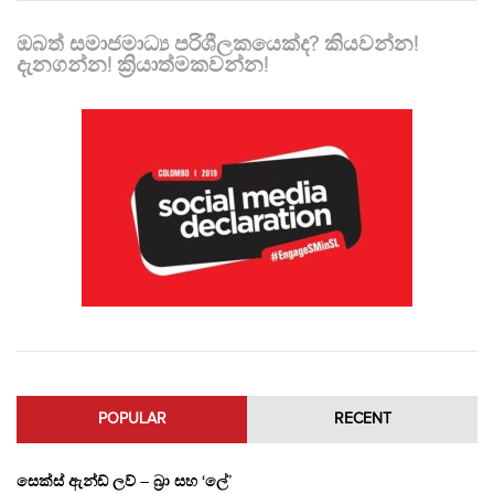
ඔබත් සමාජමාධ්‍ය පරිශීලකයෙක්ද? කියවන්න!
දැනගන්න! ක්‍රියාත්මකවන්න!
POPULAR
RECENT
සෙක්ස් ඇන්ඩ් ලව් – බ්‍රා සහ ‘ලේ’